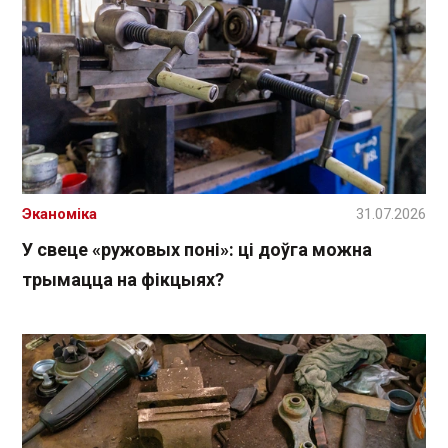
Эканоміка
31.07.2026
У свеце «ружовых поні»: ці доўга можна
трымацца на фікцыях?