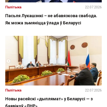
Палітыка
22.07.2026
Пасьля Лукашэнкі – не абавязкова свабода.
Як можа зьмяніцца ўлада ў Беларусі
Палітыка
22.07.2026
Новы расейскі «дыплямат» у Беларусі — з
баявікоў «ЛНР»