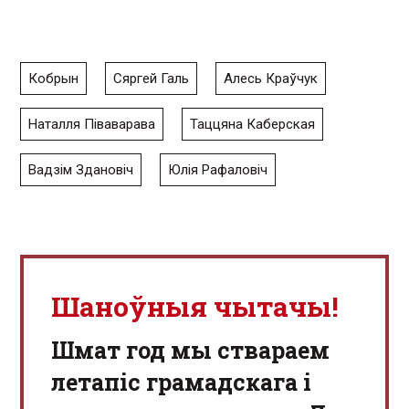
Кобрын
Сяргей Галь
Алесь Краўчук
Наталля Піваварава
Таццяна Каберская
Вадзім Здановіч
Юлія Рафаловіч
Шаноўныя чытачы!
Шмат год мы ствараем
летапіс грамадскага і