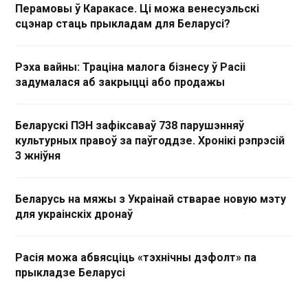
Перамовы ў Каракасе. Ці можа венесуэльскі
сцэнар стаць прыкладам для Беларусі?
Рэха вайны: Траціна малога бізнесу ў Расіі
задумалася аб закрыцці або продажы
Беларускі ПЭН зафіксаваў 738 парушэнняў
культурных правоў за паўгоддзе. Хронікі рэпрэсій
3 жніўня
Беларусь на мяжы з Украінай стварае новую мэту
для украінскіх дронаў
Расія можа абвясціць «тэхнічны дэфолт» па
прыкладзе Беларусі