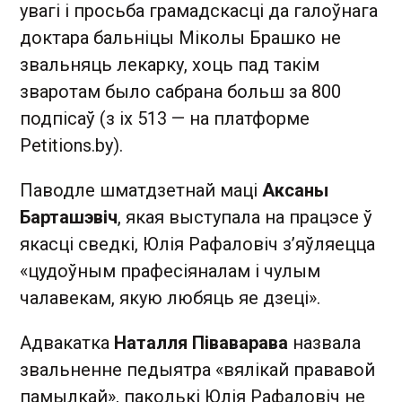
увагі і просьба грамадскасці да галоўнага
доктара бальніцы Міколы Брашко не
звальняць лекарку, хоць пад такім
зваротам было сабрана больш за 800
подпісаў (з іх 513 — на платформе
Petitions.by).
Паводле шматдзетнай маці
Аксаны
Барташэвіч
, якая выступала на працэсе ў
якасці сведкі, Юлія Рафаловіч з’яўляецца
«цудоўным прафесіяналам і чулым
чалавекам, якую любяць яе дзеці».
Адвакатка
Наталля Піваварава
назвала
звальненне педыятра «вялікай прававой
памылкай», паколькі Юлія Рафаловіч не