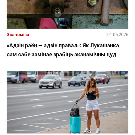
Эканоміка
01.05.2026
«Адзін раён — адзін правал»: Як Лукашэнка
сам сабе замінае зрабіць эканамічны цуд