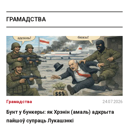
ГРАМАДСТВА
Грамадства
24.07.2026
Бунт у бункеры: як Хрэнін (амаль) адкрыта
пайшоў супраць Лукашэнкі