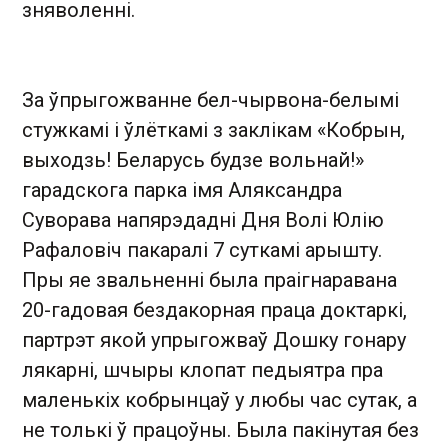
зняволенні.
За ўпрыгожванне бел-чырвона-белымі
стужкамі і ўлёткамі з заклікам «Кобрын,
выходзь! Беларусь будзе вольнай!»
гарадскога парка імя Аляксандра
Суворава напярэдадні Дня Волі Юлію
Рафаловіч пакаралі 7 суткамі арышту.
Пры яе звальненні была праігнаравана
20-гадовая бездакорная праца доктаркі,
партрэт якой упрыгожваў Дошку гонару
лякарні, шчыры клопат педыятра пра
маленькіх кобрынцаў у любы час сутак, а
не толькі ў працоўны. Была пакінутая без