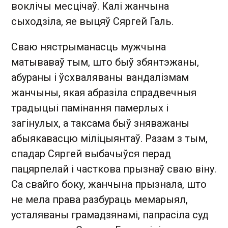
воклічы месцічаў. Калі жанчына
сыходзіла, яе выцяў Сяргей Галь.
Сваю нястрыманасць мужчына
матываваў тым, што быў збянтэжаны,
абураны і ўсхваляваны вандалізмам
жанчыны, якая абразіла спрадвечныя
традыцыі памінання памерлых і
загінулых, а таксама быў зняважаны
абыякавасцю міліцыянтаў. Разам з тым,
спадар Сяргей выбачыўся перад
пацярпелай і часткова прызнаў сваю віну.
Са свайго боку, жанчына прызнала, што
не мела права разбураць мемарыял,
усталяваны грамадзянамі, папрасіла суд