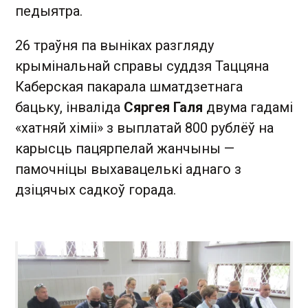
педыятра.
26 траўня па выніках разгляду
крымінальнай справы суддзя Таццяна
Каберская пакарала шматдзетнага
бацьку, інваліда
Сяргея Галя
двума гадамі
«хатняй хіміі» з выплатай 800 рублёў на
карысць пацярпелай жанчыны —
памочніцы выхавацелькі аднаго з
дзіцячых садкоў горада.