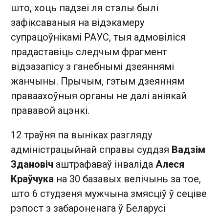
што, хоць падзеі ля стэлы былі
зафіксаваныя на відэкамеру
супрацоўнікамі РАУС, тыя адмовіліся
прадаставіць следчым фрагмент
відэазапісу з ганебнымі дзеяннямі
жанчыны. Прычым, гэтым дзеянням
праваахоўныя органы не далі аніякай
прававой ацэнкі.
12 траўня па выніках разгляду
адміністрацыйнай справы суддзя
Вадзім
Здановіч
аштрафаваў інваліда
Алеся
Краўчука
на 30 базавых велічынь за тое,
што 6 студзеня мужчына змясціў ў сеціве
рэпост з забароненага ў Беларусі