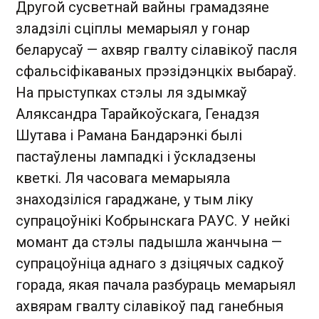
Другой сусветнай вайны грамадзяне
зладзілі сціплы мемарыял у гонар
беларусаў — ахвяр гвалту сілавікоў пасля
сфальсіфікаваных прэзідэнцкіх выбараў.
На прыступках стэлы ля здымкаў
Аляксандра Тарайкоўскага, Генадзя
Шутава і Рамана Бандарэнкі былі
пастаўлены лампадкі і ўскладзены
кветкі. Ля часовага мемарыяла
знаходзіліся гараджане, у тым ліку
супрацоўнікі Кобрынскага РАУС. У нейкі
момант да стэлы падышла жанчына —
супрацоўніца аднаго з дзіцячых садкоў
горада, якая пачала разбураць мемарыял
ахвярам гвалту сілавікоў пад ганебныя