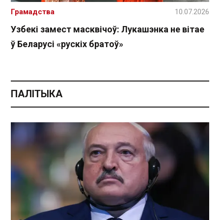
Грамадства
10.07.2026
Узбекі замест масквічоў: Лукашэнка не вітае
ў Беларусі «рускіх братоў»
ПАЛІТЫКА