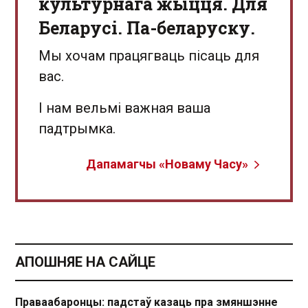
культурнага жыцця. Для
Беларусі. Па-беларуску.
Мы хочам працягваць пісаць для
вас.
І нам вельмі важная ваша
падтрымка.
Дапамагчы «Новаму Часу»
АПОШНЯЕ НА САЙЦЕ
Праваабаронцы: падстаў казаць пра змяншэнне