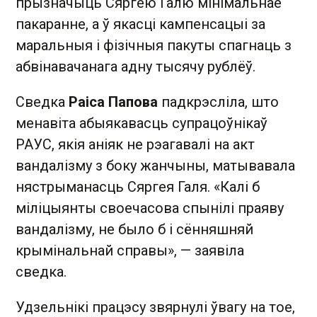
прызначыць Сяргею Галю мінімальнае
пакаранне, а ў якасці кампенсацыі за
маральныя і фізічныя пакуты спагнаць з
абвінавачанага адну тысячу рублёў.
Сведка
Раіса Папова
падкрэсліла, што
менавіта абыякавасць супрацоўнікаў
РАУС, якія аніяк не рэагавалі на акт
вандалізму з боку жанчыны, матывавала
нястрыманасць Сяргея Галя. «Калі б
міліцыянты своечасова спынілі праяву
вандалізму, не было б і сённяшняй
крымінальнай справы», — заявіла
сведка.
Удзельнікі працэсу звярнулі ўвагу на тое,