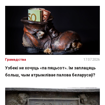
Грамадства
17.07.2026
Узбекі не хочуць «па пяцьсот». Ім заплацяць
больш, чым атрымлівае палова беларусаў?