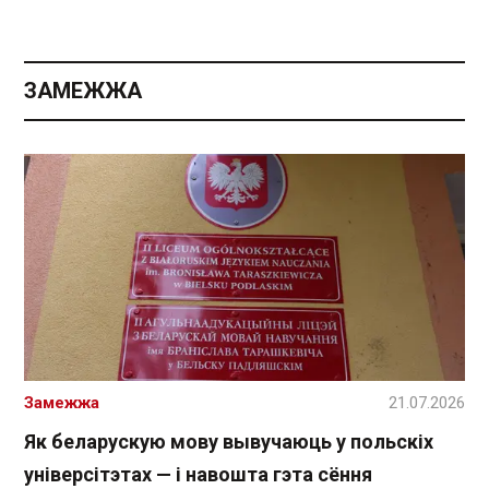
ЗАМЕЖЖА
Замежжа
21.07.2026
Як беларускую мову вывучаюць у польскіх
універсітэтах — і навошта гэта сёння