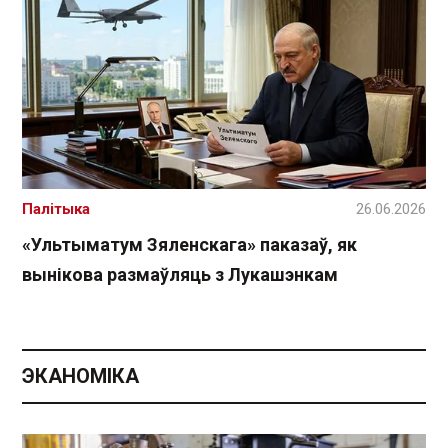
Палітыка
26.06.2026
«Ультыматум Зяленскага» паказаў, як
вынікова размаўляць з Лукашэнкам
ЭКАНОМІКА