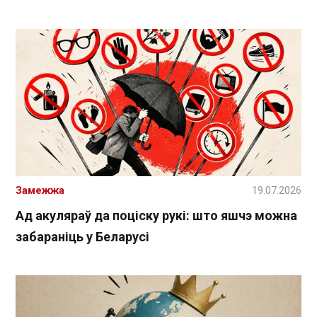
Замежжа
19.07.2026
Ад акуляраў да поціску рукі: што яшчэ можна
забараніць у Беларусі