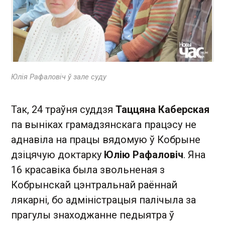
Юлія Рафаловіч ў зале суду
Так, 24 траўня суддзя
Таццяна Каберская
па выніках грамадзянскага працэсу не
аднавіла на працы вядомую ў Кобрыне
дзіцячую доктарку
Юлію Рафаловіч
. Яна
16 красавіка была звольненая з
Кобрынскай цэнтральнай раённай
лякарні, бо адміністрацыя палічыла за
прагулы знаходжанне педыятра ў