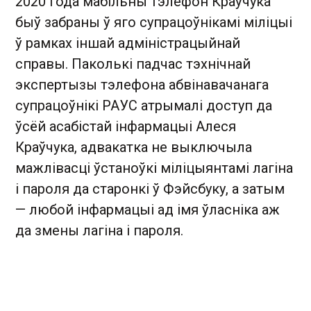
2020 года мабільны тэлефон Краўчука
быў забраны ў яго супрацоўнікамі міліцыі
ў рамках іншай адміністрацыйнай
справы. Паколькі падчас тэхнічнай
экспертызы тэлефона абвінавачанага
супрацоўнікі РАУС атрымалі доступ да
ўсёй асабістай інфармацыі Алеся
Краўчука, адвакатка не выключыла
мажлівасці ўстаноўкі міліцыянтамі лагіна
і пароля да старонкі ў Фэйсбуку, а затым
— любой інфармацыі ад імя ўласніка аж
да змены лагіна і пароля.