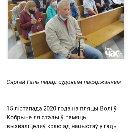
Сяргей Галь перад судовым пасяджэннем
15 лістапада 2020 года на пляцы Волі ў
Кобрыне ля стэлы ў памяць
вызваліцеляў краю ад нацыстаў у гады