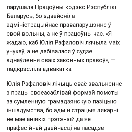
парушала Працоўны кодэкс Рэспублікі
Беларусь, бо здзейсніла
адміністрацыйнае правапарушэнне ў
свой вольны, а не ў працоўны час. «Я
жадаю, каб Юлія Рафаловіч лячыла маіх
унукаў, а не дабівалася ў судзе
аднаўлення сваіх законных правоў», —
падкрэсліла адвакатка.
Юлія Рафаловіч лічыць сваё звальненне
з працы своеасаблівай формай помсты
за сумленную грамадзянскую пазіцыю і
іншадумства, бо адміністрацыя лякарні
не мае аніякіх прэтэнзій да яе
прафесійнай дзейнасці на пасадзе