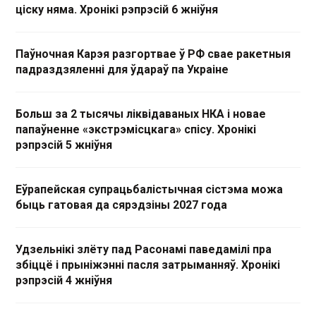
ціску няма. Хронікі рэпрэсій 6 жніўня
Паўночная Карэя разгортвае ў РФ свае ракетныя
падраздзяленні для ўдараў па Украіне
Больш за 2 тысячы ліквідаваных НКА і новае
папаўненне «экстрэмісцкага» спісу. Хронікі
рэпрэсій 5 жніўня
Еўрапейская супрацьбалістычная сістэма можа
быць гатовая да сярэдзіны 2027 года
Удзельнікі злёту пад Расонамі паведамілі пра
збіццё і прыніжэнні пасля затрыманняў. Хронікі
рэпрэсій 4 жніўня