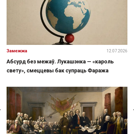
Замежжа
12.07.2026
Абсурд без межаў. Лукашэнка — «кароль
свету», смеццевы бак супраць Фаража
Спасылка без VPN