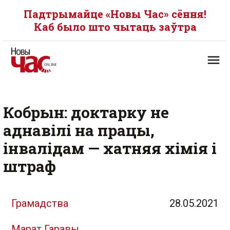
Падтрымайце «Новы Час» сёння!
Каб было што чытаць заўтра
Кобрын: доктарку не
аднавілі на працы,
інвалідам — хатняя хімія і
штраф
Грамадства
28.05.2021
Марат Гаравы