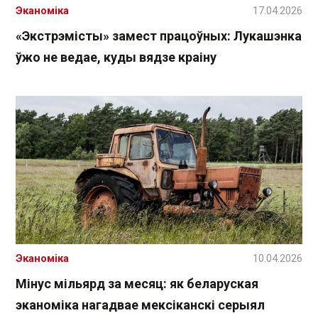
Эканоміка
17.04.2026
«Экстрэмісты» замест працоўных: Лукашэнка
ўжо не ведае, куды вядзе краіну
Эканоміка
10.04.2026
Мінус мільярд за месяц: як беларуская
эканоміка нагадвае мексіканскі серыял