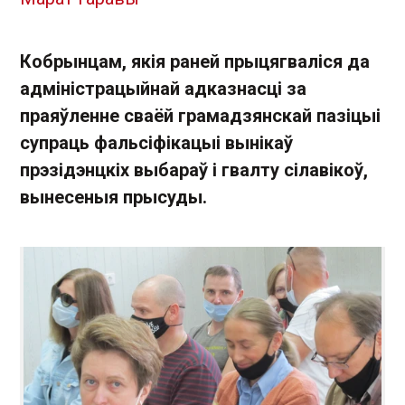
Кобрынцам, якія раней прыцягваліся да
адміністрацыйнай адказнасці за
праяўленне сваёй грамадзянскай пазіцыі
супраць фальсіфікацыі вынікаў
прэзідэнцкіх выбараў і гвалту сілавікоў,
вынесеныя прысуды.