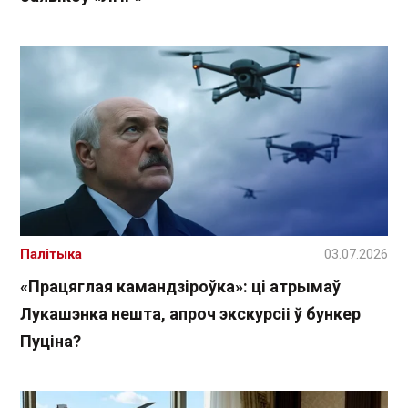
Палітыка
03.07.2026
«Працяглая камандзіроўка»: ці атрымаў
Лукашэнка нешта, апроч экскурсіі ў бункер
Пуціна?