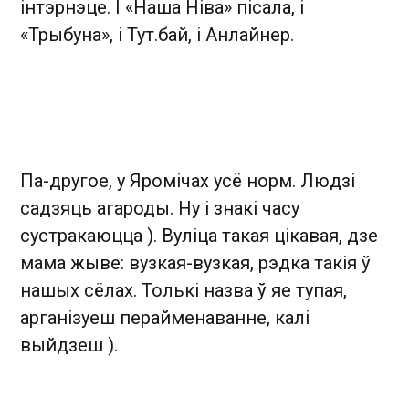
інтэрнэце. І «Наша Ніва» пісала, і
«Трыбуна», і Тут.бай, і Анлайнер.
Па-другое, у Яромічах усё норм. Людзі
садзяць агароды. Ну і знакі часу
сустракаюцца ). Вуліца такая цікавая, дзе
мама жыве: вузкая-вузкая, рэдка такія ў
нашых сёлах. Толькі назва ў яе тупая,
арганізуеш перайменаванне, калі
выйдзеш ).