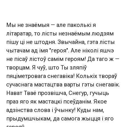
Мы не знаёмыя — але паколькі я
літаратар, то лісты незнаёмым людзям
пішу ці не штодня. Звычайна, гэта лісты
чытачам ад імя "героя". Але ніколі яшчэ
не пісаў лістоў самім героям! Да таго ж —
творцам. Я чуў, што Ты зляпіў
пяціметровага снегавіка! Колькіх твораў
сучаснага мастацтва варты гэты снегавік.
Нават Тваё прозвішча, Снегур, гучыць
праз яго як мастацкі псеўданім. Якое
адзінства слова і ўчынку! Куды нам,
прыдумшчыкам, да самога жыцця і яго
герояў.