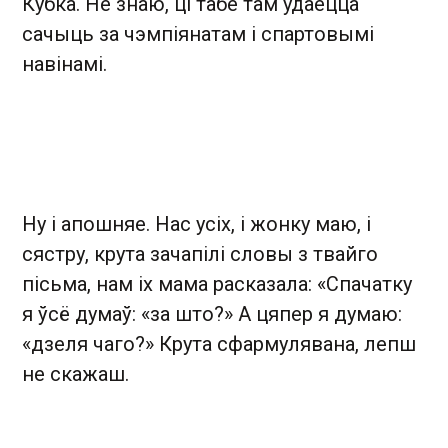
Кубка. Не знаю, ці табе там удаецца
сачыць за чэмпіянатам і спартовымі
навінамі.
Ну і апошняе. Нас усіх, і жонку маю, і
сястру, крута зачапілі словы з твайго
пісьма, нам іх мама расказала: «Спачатку
я ўсё думаў: «за што?» А цяпер я думаю:
«дзеля чаго?» Крута сфармулявана, лепш
не скажаш.