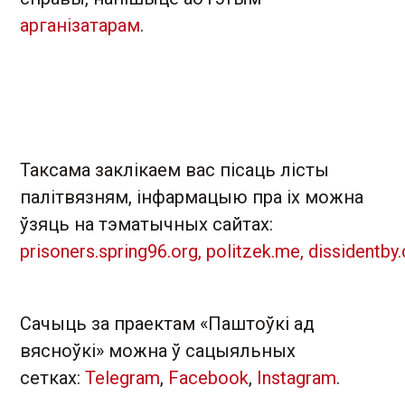
арганізатарам
.
Таксама заклікаем вас пісаць лісты
палітвязням, інфармацыю пра іх можна
ўзяць на тэматычных сайтах:
prisoners.spring96.org,
politzek.me,
dissidentby
Сачыць за праектам «Паштоўкі ад
вясноўкі» можна ў сацыяльных
сетках:
Telegram
,
Facebook
,
Instagram
.