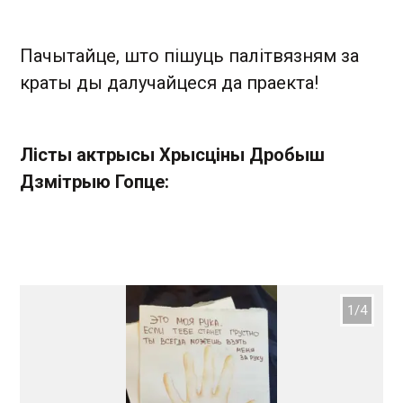
Пачытайце, што пішуць палітвязням за
краты ды далучайцеся да праекта!
Лісты актрысы Хрысціны Дробыш
Дзмітрыю Гопце: