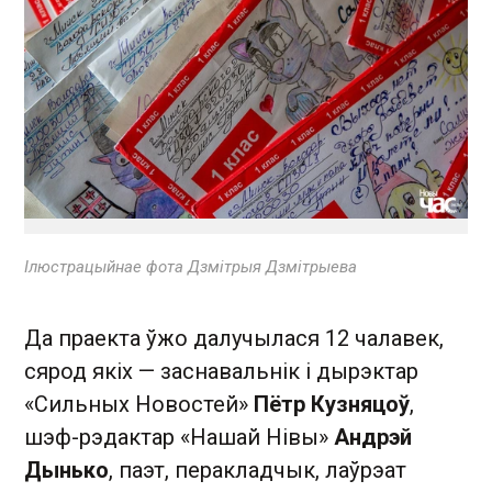
Ілюстрацыйнае фота Дзмітрыя Дзмітрыева
Да праекта ўжо далучылася 12 чалавек,
сярод якіх — заснавальнік і дырэктар
«Сильных Новостей»
Пётр Кузняцоў
,
шэф-рэдактар «Нашай Нівы»
Андрэй
Дынько
, паэт, перакладчык, лаўрэат