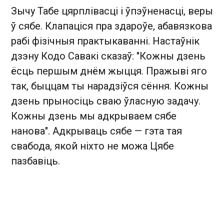
Зычу Табе цярплівасці і ўпэўненасці, веры
ў сябе. Клапаціся пра здароўе, абавязкова
рабі фізічныя практыкаванні. Настаўнік
дзэну Кодо Савакі сказаў: "Кожны дзень
ёсць першым днём жыцця. Пражыві яго
так, быццам ты нарадзіўся сёння. Кожны
дзень прыносіць сваю ўласную задачу.
Кожны дзень мы адкрываем сябе
нанова". Адкрываць сябе — гэта тая
свабода, якой ніхто не можа Цябе
пазбавіць.