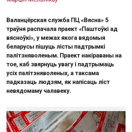
Валанцёрская служба ПЦ «Вясна» 5
траўня распачала праект «Паштоўкі ад
вясноўкі», у межах якога вядомыя
беларусы пішуць лісты падтрымкі
палітзняволеным. Праект накіраваны на
тое, каб звярнуць увагу і падтрымаць
усіх палітзняволеных, а таксама
падказаць людзям, як напісаць ліст
невядомаму чалавеку.