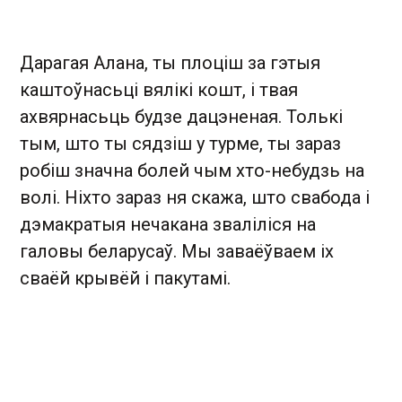
Дарагая Алана, ты плоціш за гэтыя
каштоўнасьці вялікі кошт, і твая
ахвярнасьць будзе дацэненая. Толькі
тым, што ты сядзіш у турме, ты зараз
робіш значна болей чым хто-небудзь на
волі. Ніхто зараз ня скажа, што свабода і
дэмакратыя нечакана зваліліся на
галовы беларусаў. Мы заваёўваем іх
сваёй крывёй і пакутамі.