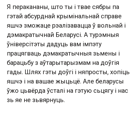
Я перакананы, што ты і твае сябры па
гэтай абсурднай крымінальнай справе
яшчэ зможаце рэалізавацца ў вольнай і
дэмакратычнай Беларусі. А турэмныя
ўніверсітэты дадуць вам імпэту
працягваць дэмакратычныя зьмены і
барацьбу з аўтарытарызмам на доўгія
гады. Шлях гэты доўгі і няпросты, хопіць
яшчэ і на вашае жыцьцё. Але беларусы
ўжо цьвёрда ўсталі на гэтую сьцягу і нас
зь яе не зьвярнуць.