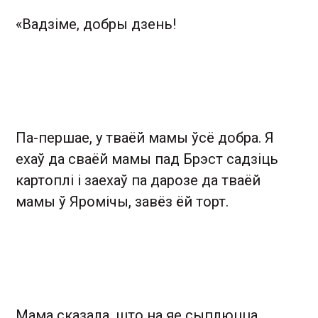
«Вадзіме, добры дзень!
Па-першае, у тваёй мамы ўсё добра. Я
ехаў да сваёй мамы пад Брэст садзіць
картоплі і заехаў па дарозе да тваёй
мамы ў Яромічы, завёз ёй торт.
Мама сказала, што на яе сыплюцца