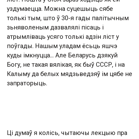
уздумаецца. Можна суцешыць сябе
толькі тым, што ў 30-я гады палітычным
зьняволеным дазвалялі пісаць і
атрымліваць усяго толькі адзін ліст у
поўгады. Нашым уладам ёсьць яшчэ
куды імкнуцца… Але Беларусь дзякуй
Богу, не такая вялікая, як быў СССР, і на
Калыму да белых мядзьведзяў ім цябе не
запраторыць.
Ці думаў я колісь, чытаючы лекцыю пра