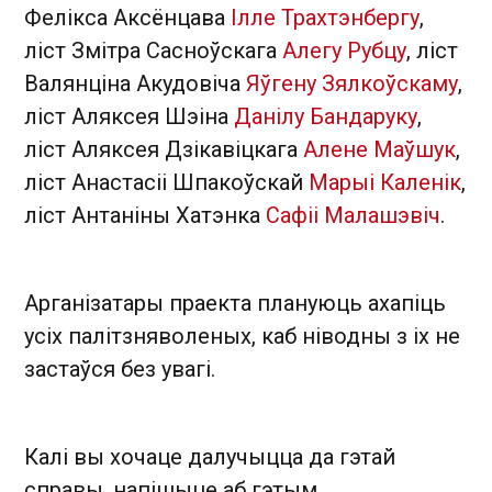
Фелікса Аксёнцава
Ілле Трахтэнбергу
,
ліст Змітра Сасноўскага
Алегу Рубцу
, ліст
Валянціна Акудовіча
Яўгену Зялкоўскаму
,
ліст Аляксея Шэіна
Данілу Бандаруку
,
ліст Аляксея Дзікавіцкага
Алене Маўшук
,
ліст Анастасіі Шпакоўскай
Марыі Каленік
,
ліст Антаніны Хатэнка
Сафіі Малашэвіч
.
Арганізатары праекта плануюць ахапіць
усіх палітзняволеных, каб ніводны з іх не
застаўся без увагі.
Калі вы хочаце далучыцца да гэтай
справы, напішыце аб гэтым