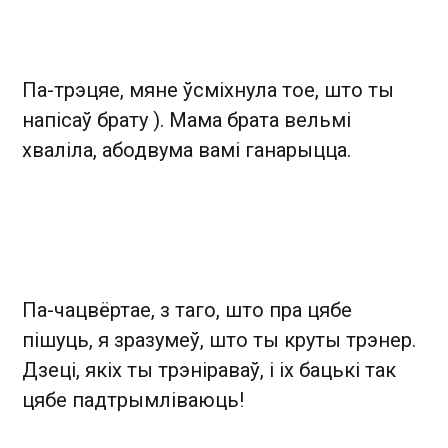
Па-трэцяе, мяне ўсміхнула тое, што ты
напісаў брату ). Мама брата вельмі
хваліла, абодвума вамі ганарыцца.
Па-чацвёртае, з таго, што пра цябе
пішуць, я зразумеў, што ты круты трэнер.
Дзеці, якіх ты трэніраваў, і іх бацькі так
цябе падтрымліваюць!