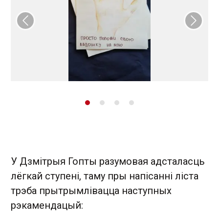
Папярэдні слайд
Наст
У Дзмітрыя Гопты разумовая адсталасць
лёгкай ступені, таму пры напісанні ліста
трэба прытрымлівацца наступных
рэкамендацый: