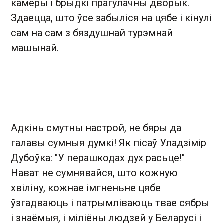
камеры і брыдкі прагулачны дворык.
Здаецца, што ўсе забыліся на цябе і кінулі
сам на сам з бяздушнай турэмнай
машынай.
Адкінь смутны настрой, не бяры да
галавы сумныя думкі! Як пісаў Уладзімір
Дубоўка: "У перашкодах дух расьце!"
Нават не сумнявайся, што кожную
хвіліну, кожнае імгненьне цябе
ўзгадваюць і патрымліваюць твае сябры
і знаёмыя, і міліёны людзей у Беларусі і