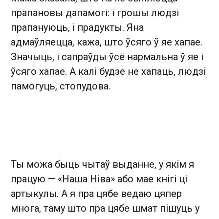
прапановы дапамогі: і грошы людзі
прапануюць, і прадукты. Яна
адмаўляецца, кажа, што ўсяго ў яе хапае.
Значыць, і сапраўды ўсё нармальна ў яе і
ўсяго хапае. А калі будзе не хапаць, людзі
памогуць, стопудова.
Ты можа быць чытаў выданне, у якім я
працую — «Наша Ніва» або мае кнігі ці
артыкулы. А я пра цябе ведаю цяпер
многа, таму што пра цябе шмат пішуць у