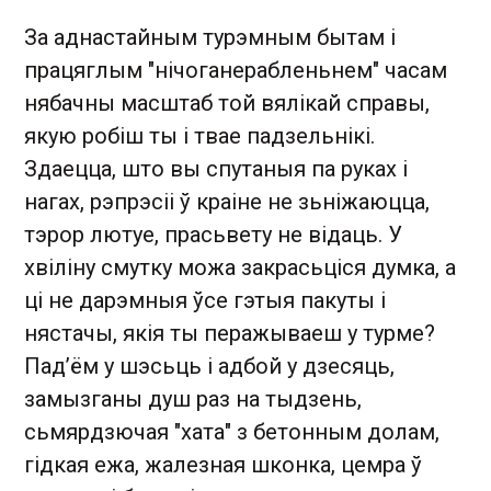
За аднастайным турэмным бытам і
працяглым "нічоганерабленьнем" часам
нябачны масштаб той вялікай справы,
якую робіш ты і твае падзельнікі.
Здаецца, што вы спутаныя па руках і
нагах, рэпрэсіі ў краіне не зьніжаюцца,
тэрор лютуе, прасьвету не відаць. У
хвіліну смутку можа закрасьціся думка, а
ці не дарэмныя ўсе гэтыя пакуты і
нястачы, якія ты перажываеш у турме?
Пад’ём у шэсьць і адбой у дзесяць,
замызганы душ раз на тыдзень,
сьмярдзючая "хата" з бетонным долам,
гідкая ежа, жалезная шконка, цемра ў