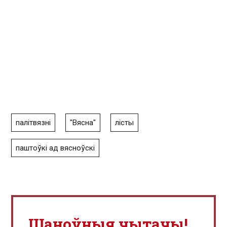
палітвязні
"Вясна"
лісты
паштоўкі ад вясноўскі
Шаноўныя чытачы!