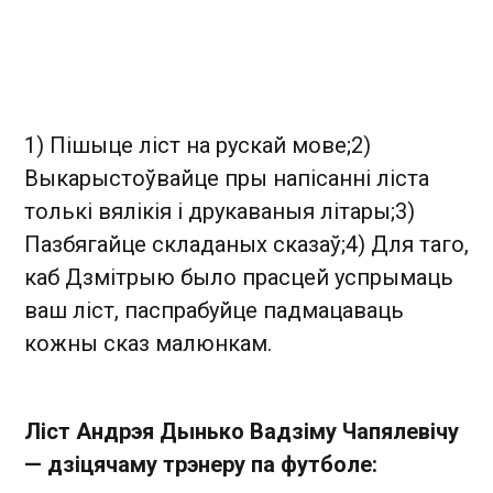
1) Пішыце ліст на рускай мове;2)
Выкарыстоўвайце пры напісанні ліста
толькі вялікія і друкаваныя літары;3)
Пазбягайце складаных сказаў;4) Для таго,
каб Дзмітрыю было прасцей успрымаць
ваш ліст, паспрабуйце падмацаваць
кожны сказ малюнкам.
Ліст Андрэя Дынько Вадзіму Чапялевічу
— дзіцячаму трэнеру па футболе: