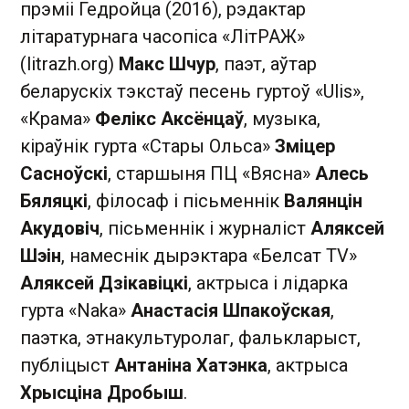
прэміі Гедройца (2016), рэдактар
літаратурнага часопіса «ЛітРАЖ»
(litrazh.org)
Макс Шчур
, паэт, аўтар
беларускіх тэкстаў песень гуртоў «Ulis»,
«Крама»
Фелікс Аксёнцаў
, музыка,
кіраўнік гурта «Стары Ольса»
Зміцер
Сасноўскі
, старшыня ПЦ «Вясна»
Алесь
Бяляцкі
, філосаф і пісьменнік
Валянцін
Акудовіч
, пісьменнік і журналіст
Аляксей
Шэін
, намеснік дырэктара «Белсат TV»
Аляксей Дзікавіцкі
, актрыса і лідарка
гурта «Naka»
Анастасія Шпакоўская
,
паэтка, этнакультуролаг, фалькларыст,
публіцыст
Антаніна Хатэнка
, актрыса
Хрысціна Дробыш
.