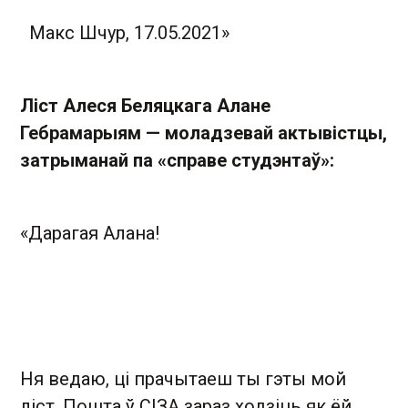
Макс Шчур, 17.05.2021»
Ліст Алеся Беляцкага Алане
Гебрамарыям — моладзевай актывістцы,
затрыманай па «справе студэнтаў»:
«Дарагая Алана!
Ня ведаю, ці прачытаеш ты гэты мой
ліст. Пошта ў СІЗА зараз ходзіць як ёй