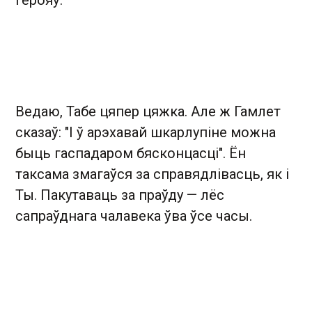
Ведаю, Табе цяпер цяжка. Але ж Гамлет
сказаў: "І ў арэхавай шкарлупіне можна
быць гаспадаром бясконцасці". Ён
таксама змагаўся за справядлівасць, як і
Ты. Пакутаваць за праўду — лёс
сапраўднага чалавека ўва ўсе часы.