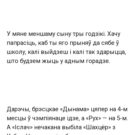
У мяне меншаму сыну тры годзікі. Хачу
папрасіць, каб ты яго прыняў да сябе ў
школу, калі выйдзеш і калі так здарыцца,
што будзем жыць у адным горадзе.
Дарэчы, брэсцкае «Дынама» цяпер на 4-м
месцы ў чэмпіянаце ідзе, а «Рух» — на 5-м.
А «Іслач» нечакана выбіла «Шахцёр» з