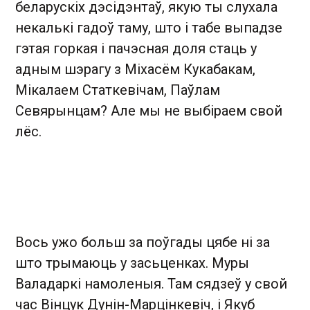
беларускіх дэсідэнтаў, якую ты слухала
некалькі гадоў таму, што і табе выпадзе
гэтая горкая і пачэсная доля стаць у
адным шэрагу з Міхасём Кукабакам,
Мікалаем Статкевічам, Паўлам
Севярынцам? Але мы не выбіраем свой
лёс.
Вось ужо больш за поўгады цябе ні за
што трымаюць у засьценках. Муры
Валадаркі намоленыя. Там сядзеў у свой
час Вінцук Дунін-Марцінкевіч, і Якуб