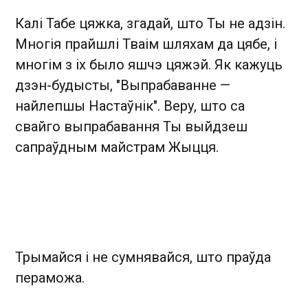
Калі Табе цяжка, згадай, што Ты не адзін.
Многія прайшлі Тваім шляхам да цябе, і
многім з іх было яшчэ цяжэй. Як кажуць
дзэн-будысты, "Выпрабаванне —
найлепшы Настаўнік". Веру, што са
свайго выпрабавання Ты выйдзеш
сапраўдным майстрам Жыцця.
Трымайся і не сумнявайся, што праўда
пераможа.