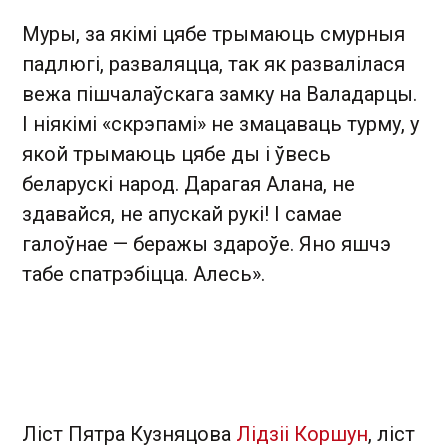
Муры, за якімі цябе трымаюць смурныя
падлюгі, разваляцца, так як развалілася
вежа пішчалаўскага замку на Валадарцы.
І ніякімі «скрэпамі» не змацаваць турму, у
якой трымаюць цябе ды і ўвесь
беларускі народ. Дарагая Алана, не
здавайся, не апускай рукі! І самае
галоўнае — беражы здароўе. Яно яшчэ
табе спатрэбіцца. Алесь».
Ліст Пятра Кузняцова
Лідзіі Коршун
, ліст