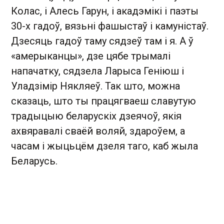
Колас, і Алесь Гарун, і акадэмікі і паэты
30-х гадоў, вязьні фашыстаў і камуністаў.
Дзесяць гадоў таму сядзеў там і я. А ў
«амерыканцы», дзе цябе трымалі
напачатку, сядзела Ларыса Геніюш і
Уладзімір Някляеў. Так што, можна
сказаць, што ты працягваеш славутую
традыцыю беларускіх дзеячоў, якія
ахвяравалі сваёй воляй, здароўем, а
часам і жыцьцём дзеля таго, каб жыла
Беларусь.