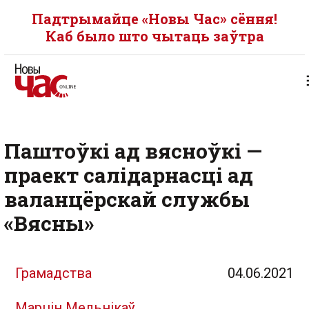
Падтрымайце «Новы Час» сёння!
Каб было што чытаць заўтра
Паштоўкі ад вясноўкі —
праект салідарнасці ад
валанцёрскай службы
«Вясны»
Грамадства
04.06.2021
Марцін Мельнікаў