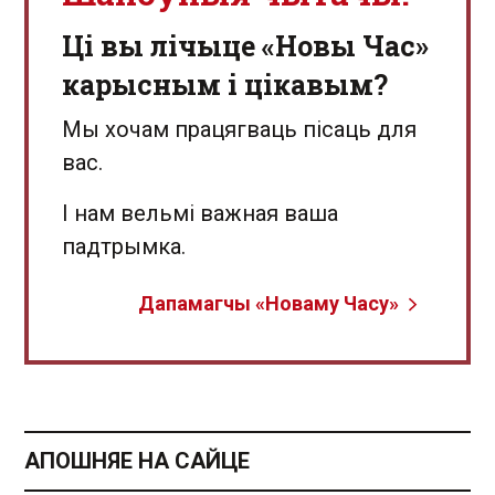
Ці вы лічыце «Новы Час»
карысным і цікавым?
Мы хочам працягваць пісаць для
вас.
І нам вельмі важная ваша
падтрымка.
Дапамагчы «Новаму Часу»
АПОШНЯЕ НА САЙЦЕ