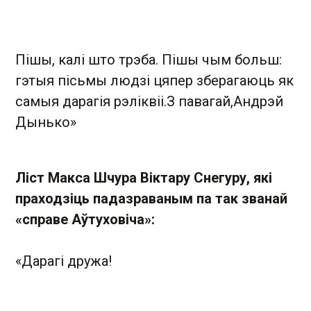
Пішы, калі што трэба. Пішы чым больш:
гэтыя пісьмы людзі цяпер зберагаюць як
самыя дарагія рэліквіі.З павагай,Андрэй
Дынько»
Ліст Макса Шчура Віктару Снегуру, які
праходзіць падазраваным па так званай
«справе Аўтуховіча»:
«Дарагі дружа!