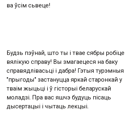
ва ўсім сьвеце!
Будзь пэўнай, што ты і твае сябры робіце
вялікую справу! Вы змагаецеся на баку
справядлівасьці і дабра! Гэтыя турэмныя
"прыгоды" застануцца яркай старонкай у
тваім жыцьці і ў гісторыі беларускай
моладзі. Пра вас яшчэ будуць пісаць
дысертацыі і чытаць лекцыі.