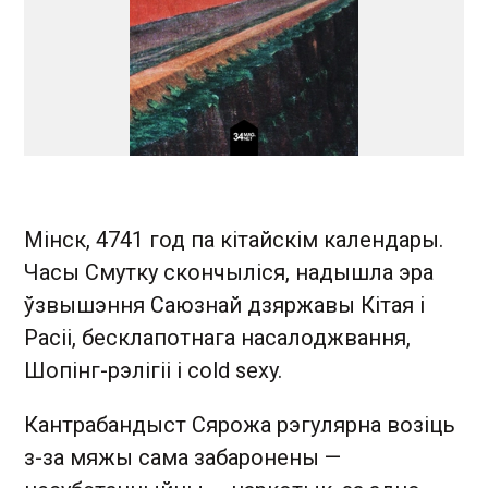
Мінск, 4741 год па кітайскім календары.
Часы Смутку скончыліся, надышла эра
ўзвышэння Саюзнай дзяржавы Кітая і
Расіі, бесклапотнага насалоджвання,
Шопінг-рэлігіі i cold sexy.
Кантрабандыст Сярожа рэгулярна возіць
з-за мяжы сама забаронены —