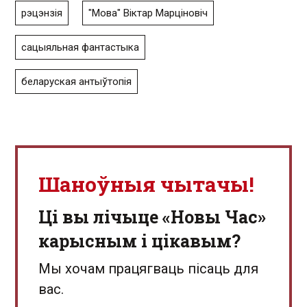
рэцэнзія
"Мова" Віктар Марціновіч
сацыяльная фантастыка
беларуская антыўтопія
Шаноўныя чытачы!
Ці вы лічыце «Новы Час»
карысным і цікавым?
Мы хочам працягваць пісаць для
вас.