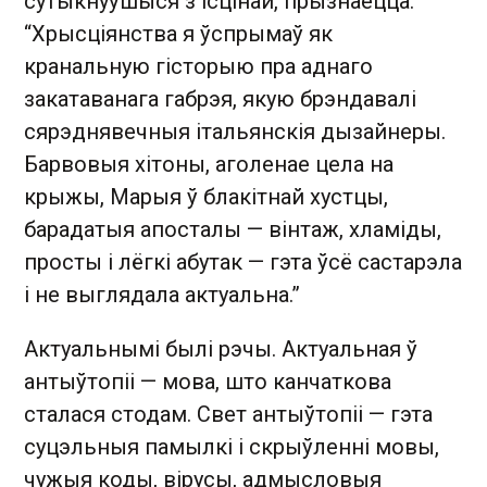
сутыкнуўшыся з ісцінай, прызнаецца:
“Хрысціянства я ўспрымаў як
кранальную гісторыю пра аднаго
закатаванага габрэя, якую брэндавалі
сярэднявечныя італьянскія дызайнеры.
Барвовыя хітоны, аголенае цела на
крыжы, Марыя ў блакітнай хустцы,
барадатыя апосталы — вінтаж, хламіды,
просты і лёгкі абутак — гэта ўсё састарэла
і не выглядала актуальна.”
Актуальнымі былі рэчы. Актуальная ў
антыўтопіі — мова, што канчаткова
сталася стодам. Свет антыўтопіі — гэта
суцэльныя памылкі і скрыўленні мовы,
чужыя коды, вірусы, адмысловыя