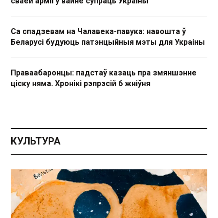
сваёй арміі ў вайне супраць Украіны
Са спадзевам на Чалавека-павука: навошта ў
Беларусі будуюць патэнцыйныя мэты для Украіны
Праваабаронцы: падстаў казаць пра змяншэнне
ціску няма. Хронікі рэпрэсій 6 жніўня
КУЛЬТУРА