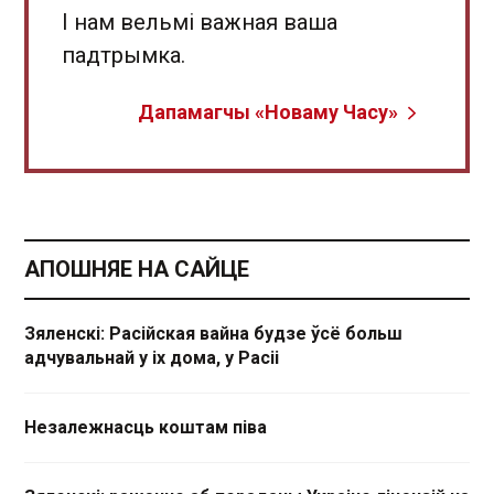
І нам вельмі важная ваша
падтрымка.
Дапамагчы «Новаму Часу»
АПОШНЯЕ НА САЙЦЕ
Зяленскі: Расійская вайна будзе ўсё больш
адчувальнай у іх дома, у Расіі
Незалежнасць коштам піва