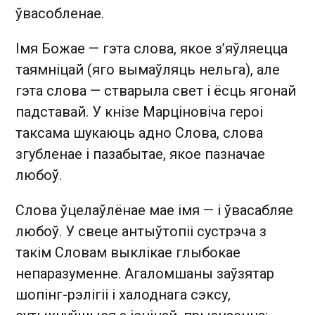
ўвасобленае.
Імя Божае — гэта слова, якое з’яўляецца
таямніцай (яго вымаўляць нельга), але
гэта слова — стварыла свет і ёсць ягонай
падставай. У кнізе Марціновіча героі
таксама шукаюць адно Слова, слова
згубленае і пазабытае, якое пазначае
любоў.
Слова ўцелаўлёнае мае імя — і ўвасабляе
любоў. У свеце антыўтопіі сустрэча з
такім Словам выклікае глыбокае
непаразуменне. Агаломшаны заўзятар
шопінг-рэлігіі і халоднага сэксу,