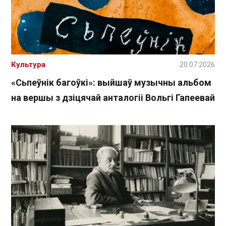
Культура
20.07.2026
«Сьпеўнік багоўкі»: выйшаў музычны альбом
на вершы з дзіцячай анталогіі Вольгі Гапеевай