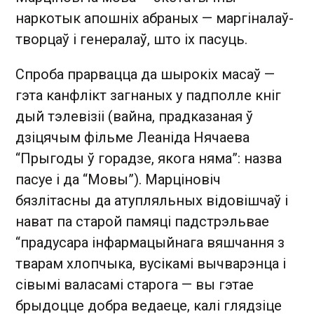
наркотык апошніх абраных — маргіналаў-
творцаў і генералаў, што іх пасуць.
Спроба прарвацца да шырокіх масаў —
гэта канфлікт загнаных у падполле кніг
дый тэлевізіі (вайна, прадказаная ў
дзіцячым фільме Леаніда Нячаева
“Прыгоды ў горадзе, якога няма”: назва
пасуе і да “Мовы”). Марціновіч
бязлітасны да атупляльных відовішчаў і
нават па старой памяці падстрэльвае
“прадусара інфармацыйнага вяшчання з
тварам хлопчыка, вусікамі вычварэнца і
сівымі валасамі старога — вы гэтае
брыдоцце добра ведаеце, калі глядзіце