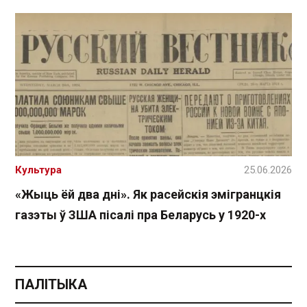
Культура
25.06.2026
«Жыць ёй два дні». Як расейскія эмігранцкія
газэты ў ЗША пісалі пра Беларусь у 1920-х
ПАЛІТЫКА