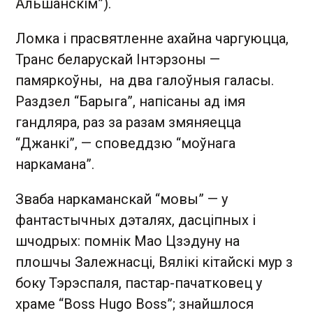
Альшанскім”).
Ломка і прасвятленне ахайна чаргуюцца,
Транс беларускай Інтэрзоны —
памяркоўны, на два галоўныя галасы.
Раздзел “Барыга”, напісаны ад імя
гандляра, раз за разам змяняецца
“Джанкі”, — споведдзю “моўнага
наркамана”.
Зваба наркаманскай “мовы” — у
фантастычных дэталях, дасціпных і
шчодрых: помнік Мао Цзэдуну на
плошчы Залежнасці, Вялікі кітайскі мур з
боку Тэрэспаля, пастар-пачатковец у
храме “Boss Hugo Boss”; знайшлося