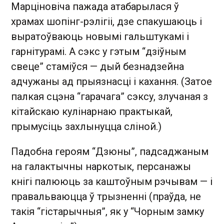
Марціновіча пажада атабарылася ў
храмах шопінг-рэлігіі, дзе спакушаюць і
выратоўваюць новымі гальштукамі і
гарнітурамі. А сэкс у гэтым “дзіўным
свеце” стаміўся — дый безнадзейна
адчужаны ад прыязнасці і кахання. (Затое
палкая сцэна “гарачага” сэксу, злучаная з
кітайскаю кулінарнаю практыкай,
прымусіць захлынуцца сліной.)
Падобна героям “Дзюны”, падсаджаным
на галактычны наркотык, персанажы
кнігі палююць за каштоўным рэчывам — і
правальваюцца ў трызненні (праўда, не
такія “гістарычныя”, як у “Чорным замку