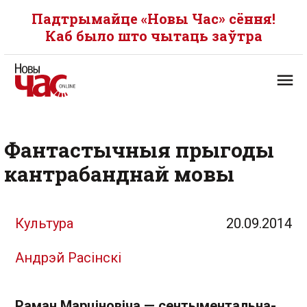
Падтрымайце «Новы Час» сёння!
Каб было што чытаць заўтра
Фантастычныя прыгоды
кантрабанднай мовы
Культура
20.09.2014
Андрэй Расінскі
Раман Марціновіча — сентыментальна-