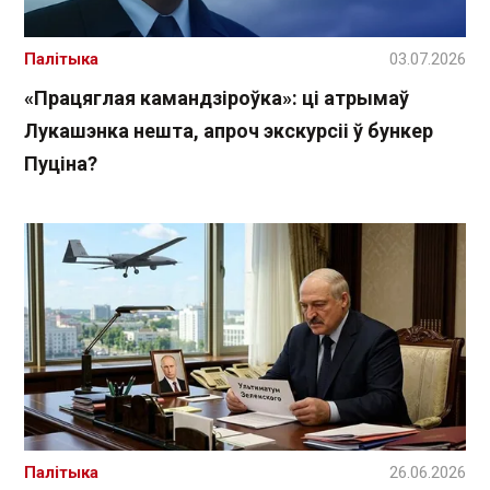
Палітыка
03.07.2026
«Працяглая камандзіроўка»: ці атрымаў
Лукашэнка нешта, апроч экскурсіі ў бункер
Пуціна?
Палітыка
26.06.2026