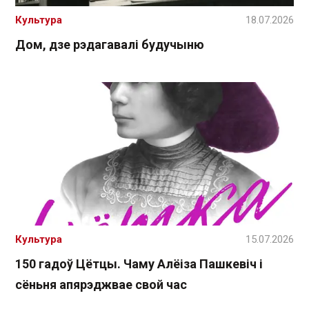
Культура
18.07.2026
Дом, дзе рэдагавалі будучыню
Культура
15.07.2026
150 гадоў Цётцы. Чаму Алёіза Пашкевіч і
сёньня апярэджвае свой час