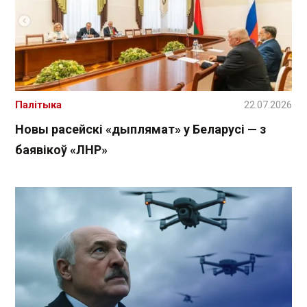
Палітыка
22.07.2026
Новы расейскі «дыплямат» у Беларусі — з
баявікоў «ЛНР»