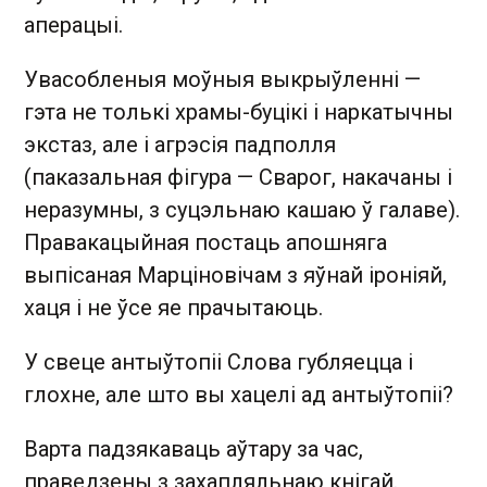
аперацыі.
Увасобленыя моўныя выкрыўленні —
гэта не толькі храмы-буцікі і наркатычны
экстаз, але і агрэсія падполля
(паказальная фігура — Сварог, накачаны і
неразумны, з суцэльнаю кашаю ў галаве).
Правакацыйная постаць апошняга
выпісаная Марціновічам з яўнай іроніяй,
хаця і не ўсе яе прачытаюць.
У свеце антыўтопіі Слова губляецца і
глохне, але што вы хацелі ад антыўтопіі?
Варта падзякаваць аўтару за час,
праведзены з захапляльнаю кнігай.