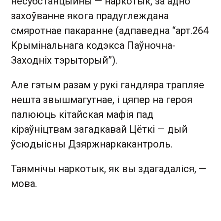
несубстанцыйны — наркотык, за адно
захоўванне якога прадуглеждана
смяротнае пакаранне (адпаведна “арт.264
Крымінальнага кодэкса Паўночна-
Заходніх тэрыторый”).
Але гэтым разам у рукі гандляра трапляе
нешта звышмагутнае, і цяпер на героя
палююць кітайская мафія пад
кіраўніцтвам загадкавай Цёткі — дый
ўсюдыісны Дзяржнаркакантроль.
Таямнічы наркотык, як вы здагадаліся, —
мова.