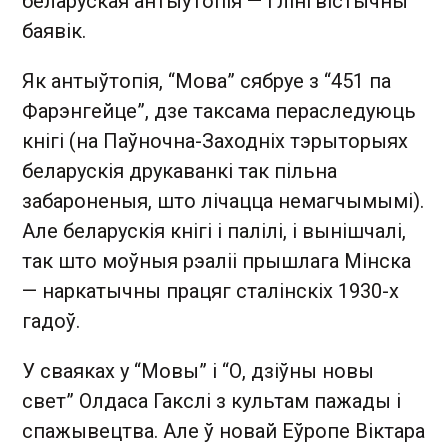
беларуская антыўтопія — і лінгвістычны
баявік.
Як антыўтопія, “Мова” сябруе з “451 па
Фарэнгейце”, дзе таксама пераследуюць
кнігі (на Паўночна-Заходніх тэрыторыях
беларускія друкаванкі так пільна
забароненыя, што лічацца немагчымымі).
Але беларускія кнігі і палілі, і вынішчалі,
так што моўныя рэаліі прышлага Мінска
— наркатычны працяг сталінскіх 1930-х
гадоў.
У сваяках у “Мовы” і “О, дзіўны новы
свет” Олдаса Гакслі з культам пажады і
спажывецтва. Але ў новай Еўропе Віктара