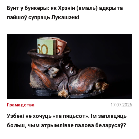
Бунт у бункеры: як Хрэнін (амаль) адкрыта
пайшоў супраць Лукашэнкі
Грамадства
17.07.2026
Узбекі не хочуць «па пяцьсот». Ім заплацяць
больш, чым атрымлівае палова беларусаў?