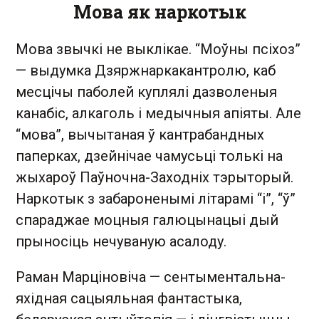
Мова як наркотык
Мова звычкі не выклікае. “Моўны псіхоз”
— выдумка Дзяржнаркакантролю, каб
месцічы паболей куплялі дазволеныя
канабіс, алкаголь і медычныя апіяты. Але
“мова”, вычытаная ў кантрабандных
паперках, дзейнічае чамусьці толькі на
жыхароў Паўночна-Заходніх тэрыторый.
Наркотык з забароненымі літарамі “і”, “ў”
спараджае моцныя галюцынацыі дый
прыносіць нечуваную асалоду.
Раман Марціновіча — сентыментальна-
яхідная сацыяльная фантастыка,