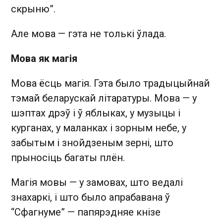
скрыню”.
Але мова — гэта не толькі ўлада.
Мова як магія
Мова ёсць магія. Гэта было традыцыйнай
тэмай беларускай літаратуры. Мова — у
шэптах дрэў і ў яблыках, у музыцы і
курганах, у маланках і зорным небе, у
забытым і знойдзеным зерні, што
прыносіць багаты плён.
Магія мовы — у замовах, што ведалі
знахаркі, і што было апрабавана ў
“Сфагнуме” — папярэдняе кнізе