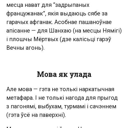
месца нават для “задрыпаных
францужанак”, якія выдаюць сябе за
гарачых афганак. Асобнае пашаноўнае
апісанне — для Шанхаю (на месцы Нямігі)
і плошчы Мёртвых (дзе калісьці гарэў
Вечны агонь).
Мова як улада
Але мова — гэта не толькі наркатычная
метафара. І не толькі нагода для прыгод
з пагонямі, выбухам, турмамі і сачэннем
(гэта ўсё на паверхні).