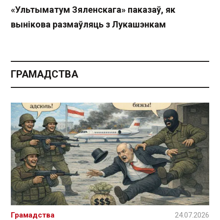
«Ультыматум Зяленскага» паказаў, як
вынікова размаўляць з Лукашэнкам
ГРАМАДСТВА
Грамадства
24.07.2026