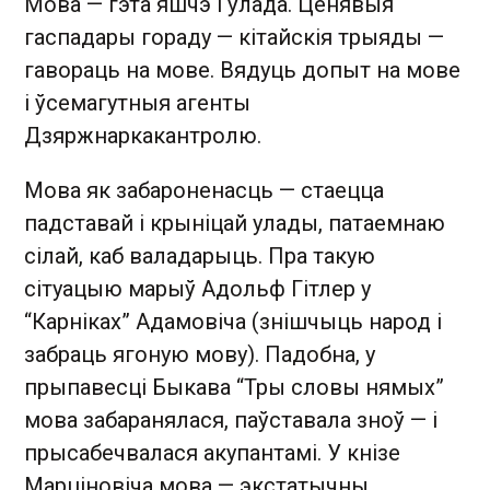
Мова — гэта яшчэ і ўлада. Ценявыя
гаспадары гораду — кітайскія трыяды —
гавораць на мове. Вядуць допыт на мове
і ўсемагутныя агенты
Дзяржнаркакантролю.
Мова як забароненасць — стаецца
падставай і крыніцай улады, патаемнаю
сілай, каб валадарыць. Пра такую
сітуацыю марыў Адольф Гітлер у
“Карніках” Адамовіча (знішчыць народ і
забраць ягоную мову). Падобна, у
прыпавесці Быкава “Тры словы нямых”
мова забаранялася, паўставала зноў — і
прысабечвалася акупантамі. У кнізе
Марціновіча мова — экстатычны