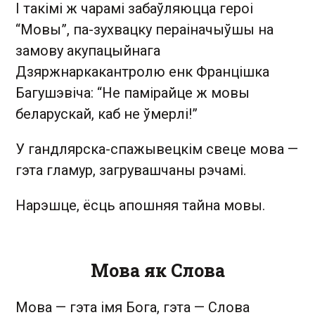
І такімі ж чарамі забаўляюцца героі
“Мовы”, па-зухвацку пераіначыўшы на
замову акупацыйнага
Дзяржнаркакантролю енк Францішка
Багушэвіча: “Не памірайце ж мовы
беларускай, каб не ўмерлі!”
У гандлярска-спажывецкім свеце мова —
гэта гламур, загрувашчаны рэчамі.
Нарэшце, ёсць апошняя тайна мовы.
Мова як Слова
Мова — гэта імя Бога, гэта — Слова