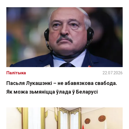
Палітыка
22.07.2026
Пасьля Лукашэнкі – не абавязкова свабода.
Як можа зьмяніцца ўлада ў Беларусі