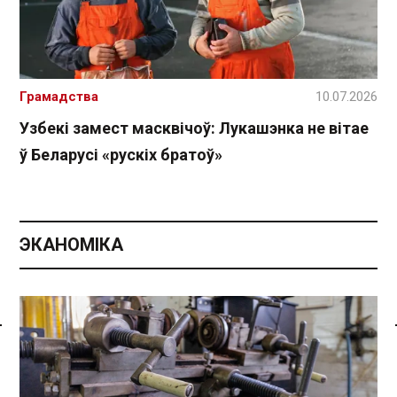
Грамадства
10.07.2026
Узбекі замест масквічоў: Лукашэнка не вітае
ў Беларусі «рускіх братоў»
ЭКАНОМІКА
Спасылка без VPN