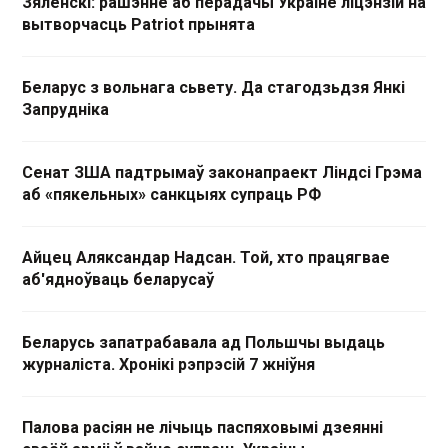
Зяленскі: рашэнне аб перадачы Украіне ліцэнзій на
вытворчасць Patriot прынята
Беларус з вольнага сьвету. Да стагодзьдзя Янкі
Запрудніка
Сенат ЗША падтрымаў законапраект Ліндсі Грэма
аб «пякельных» санкцыях супраць РФ
Айцец Аляксандар Надсан. Той, хто працягвае
аб'ядноўваць беларусаў
Беларусь запатрабавала ад Польшчы выдаць
журналіста. Хронікі рэпрэсій 7 жніўня
Палова расіян не лічыць паспяховымі дзеянні