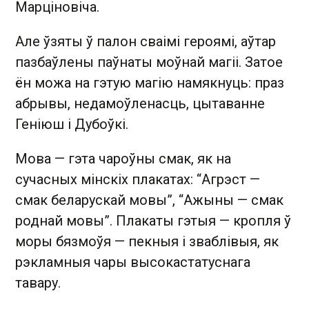
Марціновіча.
Але ўзяты ў палон сваімі героямі, аўтар
пазбаўлены паўнаты моўнай магіі. Затое
ён можа на гэтую магію намякнуць: праз
абрывы, недамоўленасць, цытаванне
Геніюш і Дубоўкі.
Мова — гэта чароўны смак, як на
сучасных мінскіх плакатах: “Агрэст —
смак беларускай мовы”, “Ажыны — смак
роднай мовы”. Плакаты гэтыя — кропля ў
моры бязмоўя — пекныя і зваблівыя, як
рэкламныя чары высокастатуснага
тавару.