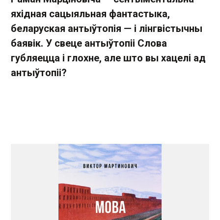
яхідная сацыяльная фантастыка,
беларуская антыўтопія — і лінгвістычны
баявік. У свеце антыўтопіі Слова
губляецца і глохне, але што вы хацелі ад
антыўтопіі?