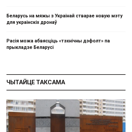
Беларусь на мяжы з Украінай стварае новую мэту
для украінскіх дронаў
Расія можа абвясціць «тэхнічны дэфолт» па
прыкладзе Беларусі
ЧЫТАЙЦЕ ТАКСАМА