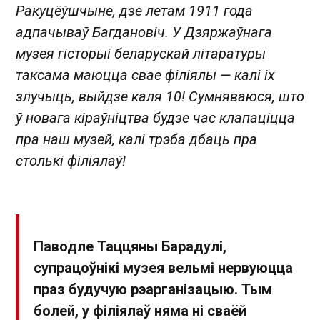
Ракуцёўшчыне, дзе летам 1911 года
адпачываў Багдановіч. У Дзяржаўнага
музея гісторыі беларускай літаратуры
таксама маюцца свае філіялы — калі іх
злучыць, выйдзе каля 10! Сумняваюся, што
ў новага кіраўніцтва будзе час клапаціцца
пра наш музей, калі трэба дбаць пра
столькі філіялаў!
Паводле Таццяны Барадулі,
супрацоўнікі музея вельмі нервуюцца
праз будучую рэарганізацыю. Тым
болей, у філіялаў няма ні сваёй