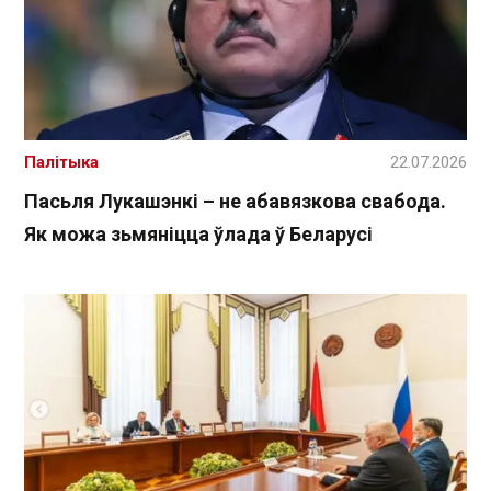
Палітыка
22.07.2026
Пасьля Лукашэнкі – не абавязкова свабода.
Як можа зьмяніцца ўлада ў Беларусі