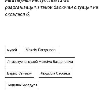
негатыўныя наступствы гэтай
рэарганізацыі, і такой балючай сітуацыі не
склалася б.
музей
Максім Багдановіч
Літаратурны музей Максіма Багдановіча
Барыс Святлоў
Людміла Сасонка
Таццяна Барадуля