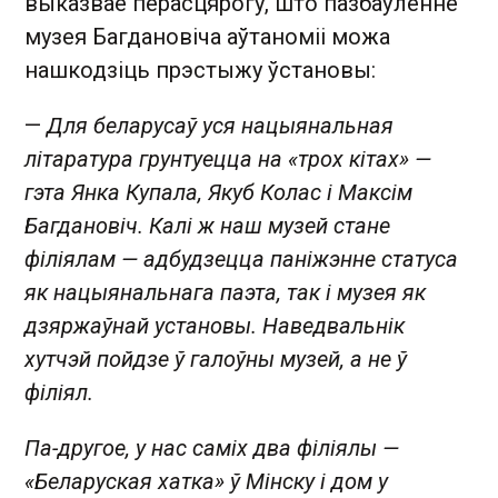
выказвае перасцярогу, што пазбаўленне
музея Багдановіча аўтаноміі можа
нашкодзіць прэстыжу ўстановы:
—
Для беларусаў уся нацыянальная
літаратура грунтуецца на «трох кітах» —
гэта Янка Купала, Якуб Колас і Максім
Багдановіч. Калі ж наш музей стане
філіялам — адбудзецца паніжэнне статуса
як нацыянальнага паэта, так і музея як
дзяржаўнай установы. Наведвальнік
хутчэй пойдзе ў галоўны музей, а не ў
філіял.
Па-другое, у нас саміх два філіялы —
«Беларуская хатка» ў Мінску і дом у