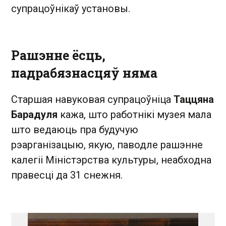
супрацоўнікаў установы.
Рашэнне ёсць,
падрабязнасцяў няма
Старшая навуковая супрацоўніца
Таццяна
Барадуля
кажа, што работнікі музея мала
што ведаюць пра будучую
рэарганізацыю, якую, паводле рашэнне
калегіі Міністэрства культуры, неабходна
правесці да 31 снежня.