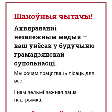
Шаноўныя чытачы!
Aхвяраванні
незалежным медыя —
ваш унёсак у будучыню
грамадзянскай
супольнасці.
Мы хочам працягваць пісаць для
вас.
І нам вельмі важная ваша
падтрымка.