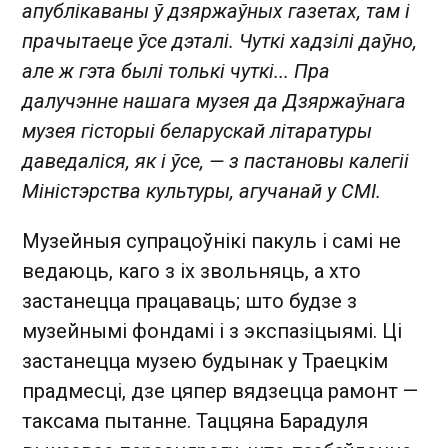
апублікаваны ў дзяржаўных газетах, там і
прачытаеце ўсе дэталі. Чуткі хадзілі даўно,
але ж гэта былі толькі чуткі... Пра
далучэнне нашага музея да Дзяржаўнага
музея гісторыі беларускай літаратуры
даведаліся, як і ўсе, — з пастановы калегіі
Міністэрства культуры, агучанай у СМІ.
Музейныя супрацоўнікі пакуль і самі не
ведаюць, каго з іх звольняць, а хто
застанецца працаваць; што будзе з
музейнымі фондамі і з экспазіцыямі. Ці
застанецца музею будынак у Траецкім
прадмесці, дзе цяпер вядзецца рамонт —
таксама пытанне. Таццяна Барадуля