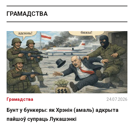
ГРАМАДСТВА
Грамадства
24.07.2026
Бунт у бункеры: як Хрэнін (амаль) адкрыта
пайшоў супраць Лукашэнкі