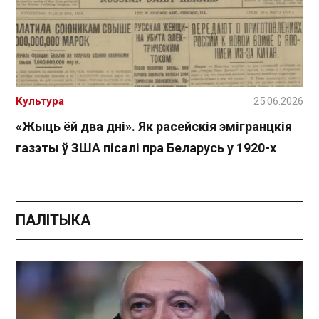
Культура
25.06.2026
«Жыць ёй два дні». Як расейскія эмігранцкія
газэты ў ЗША пісалі пра Беларусь у 1920-х
ПАЛІТЫКА