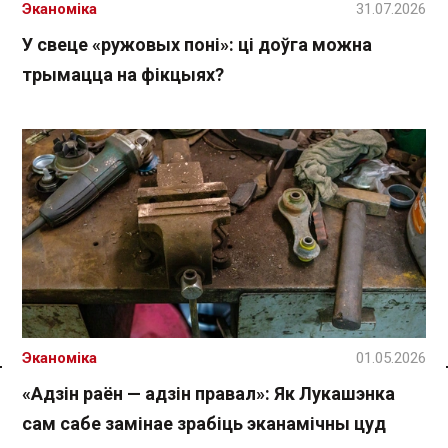
Эканоміка
31.07.2026
У свеце «ружовых поні»: ці доўга можна
трымацца на фікцыях?
Эканоміка
01.05.2026
Спасылка без VPN
«Адзін раён — адзін правал»: Як Лукашэнка
сам сабе замінае зрабіць эканамічны цуд