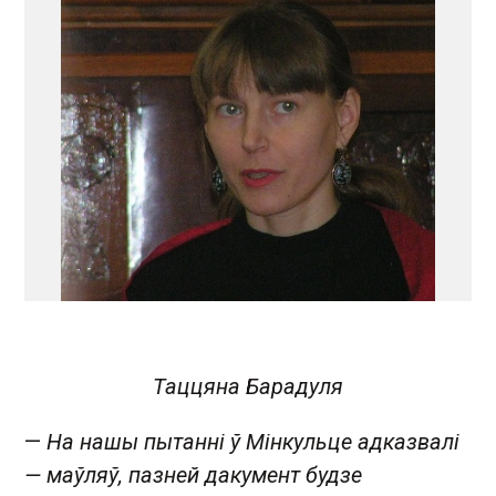
Таццяна Барадуля
—
На нашы пытанні ў Мінкульце адказвалі
— маўляў, пазней дакумент будзе