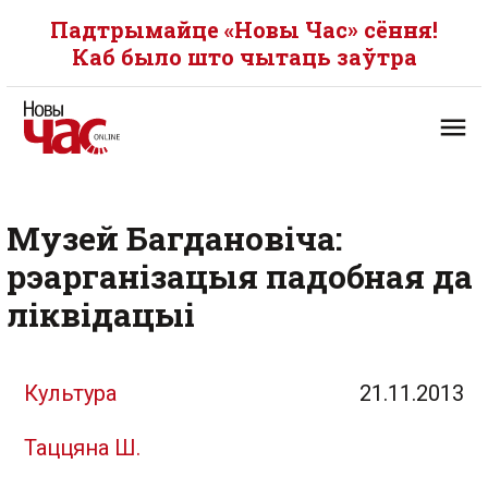
Падтрымайце «Новы Час» сёння!
Каб было што чытаць заўтра
Музей Багдановіча:
рэарганізацыя падобная да
ліквідацыі
Культура
21.11.2013
Таццяна Ш.