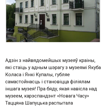
Адзін з найвядомейшых музеяў краіны,
які стаіць у адным шэрагу з музеямі Якуба
Коласа і Янкі Купалы, губляе
самастойнасць і становіцца філіялам
іншага музея! Пра бяду, якая навісла над
музеем, карэспандэнт «Новага Часу»
Таццяна Шапуцька распытала