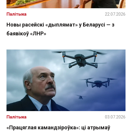
Палітыка
22.07.2026
Новы расейскі «дыплямат» у Беларусі — з
баявікоў «ЛНР»
Палітыка
03.07.2026
«Працяглая камандзіроўка»: ці атрымаў