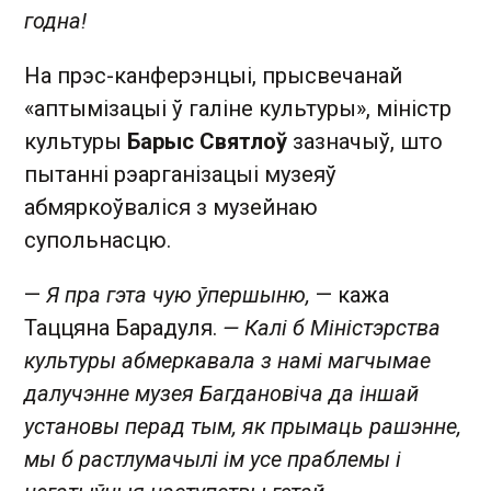
годна!
На прэс-канферэнцыі, прысвечанай
«аптымізацыі ў галіне культуры», міністр
культуры
Барыс Святлоў
зазначыў, што
пытанні рэарганізацыі музеяў
абмяркоўваліся з музейнаю
супольнасцю.
—
Я пра гэта чую ўпершыню,
— кажа
Таццяна Барадуля.
— Калі б Міністэрства
культуры абмеркавала з намі магчымае
далучэнне музея Багдановіча да іншай
установы перад тым, як прымаць рашэнне,
мы б растлумачылі ім усе праблемы і