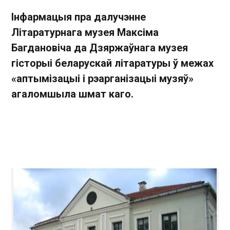
Інфармацыя пра далучэнне
Літаратурнага музея Максіма
Багдановіча да Дзяржаўнага музея
гісторыі беларускай літаратуры ў межах
«аптымізацыі і рэарганізацыі музяў»
агаломшыла шмат каго.