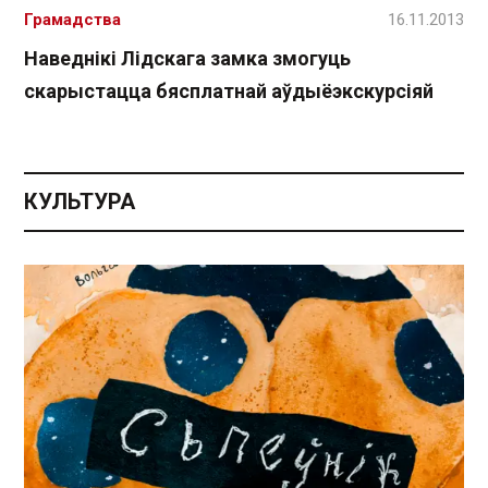
Грамадства
16.11.2013
Наведнікі Лідскага замка змогуць
скарыстацца бясплатнай аўдыёэкскурсіяй
КУЛЬТУРА