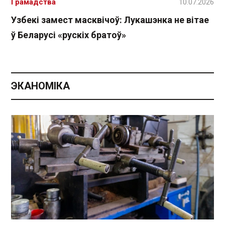
Грамадства
10.07.2026
Узбекі замест масквічоў: Лукашэнка не вітае
ў Беларусі «рускіх братоў»
ЭКАНОМІКА