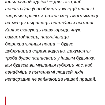
юрыдычнай адзінкі — для таго, каб
аператыўна ўвасабляць у жыццё планы і
творчыя праекты, важна мець магчымасць
на месцы вырашаць працоўныя пытанні.
Калі ж скасуюць нашу юрыдычную
самастойнасць, павялічыцца
бюракратычныя праца — будзе
дублявацца справаводства, дакументы
трэба будзе падпісваць у іншым будынку,
мы будзем вымушаныя губляць час, каб
азнаёміць з пытаннямі людзей, якія
непасрэдна не займаюцца нашай працай.