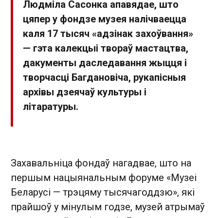
Людміла Сасонка апавядае, што
цяпер у фондзе музея налічваецца
каля 17 тысяч «адзінак захоўвання»
— гэта калекцыі твораў мастацтва,
дакументы даследавання жыцця і
творчасці Багдановіча, рукапісныя
архівы дзеячаў культуры і
літаратуры.
Захавальніца фондаў нагадвае, што на
першым нацыянальным форуме «Музеі
Беларусі — трэцяму тысячагоддзю», які
прайшоў у мінулым годзе, музей атрымаў