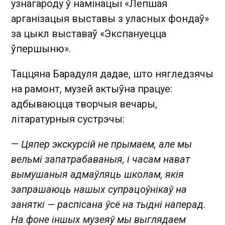
узнагароду ў намінацыі «Лепшая
арганізацыя выставы з уласных фондаў»
за цыкл выставаў «Экспануецца
ўпершыню».
Таццяна Барадуля дадае, што нягледзячы
на рамонт, музей актыўна працуе:
адбываюцца творчыя вечары,
літаратурныя сустрэчы:
—
Цяпер экскурсій не прымаем, але мы
вельмі запатрабаваныя, і часам нават
вымушаныя адмаўляць школам, якія
запрашаюць нашых супрацоўнікаў на
заняткі — распісана ўсё на тыдні наперад.
На фоне іншых музеяў мы выглядаем