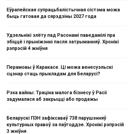
Еўрапейская супрацьбалістычная сістэма можа
быць гатовая да сярэдзіны 2027 года
Удзельнікі злёту пад Расонамі паведамілі пра
збіццё і прыніжэнні пасля затрыманняў. Хронікі
рэпрэсій 4 жніўня
Перамовы ў Каракасе. Ці можа венесуэльскі
сцэнар стаць прыкладам для Беларусі?
Рэха вайны: Траціна малога бізнесу ў Расіі
задумалася аб закрыцці або продажы
Беларускі ПЭН зафіксаваў 738 парушэнняў
культурных правоў за паўгоддзе. Хронікі рэпрэсій
3 жніўня