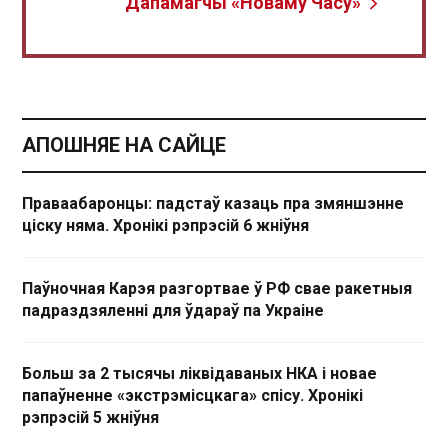
Дапамагчы «Новаму Часу»
АПОШНЯЕ НА САЙЦЕ
Праваабаронцы: падстаў казаць пра змяншэнне
ціску няма. Хронікі рэпрэсій 6 жніўня
Паўночная Карэя разгортвае ў РФ свае ракетныя
падраздзяленні для ўдараў па Украіне
Больш за 2 тысячы ліквідаваных НКА і новае
папаўненне «экстрэмісцкага» спісу. Хронікі
рэпрэсій 5 жніўня