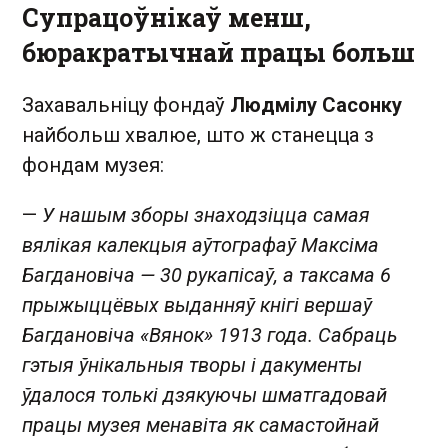
Супрацоўнікаў менш,
бюракратычнай працы больш
Захавальніцу фондаў
Людмілу Сасонку
найбольш хвалюе, што ж станецца з
фондам музея:
—
У нашым зборы знаходзіцца самая
вялікая калекцыя аўтографаў Максіма
Багдановіча — 30 рукапісаў, а таксама 6
прыжыццёвых выданняў кнігі вершаў
Багдановіча «Вянок» 1913 года. Сабраць
гэтыя ўнікальныя творы і дакументы
ўдалося толькі дзякуючы шматгадовай
працы музея менавіта як самастойнай