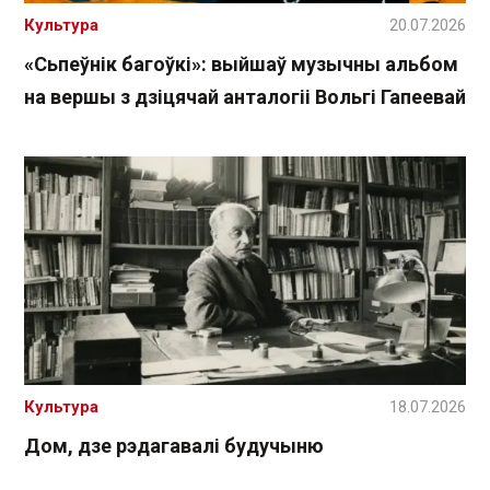
Культура
20.07.2026
«Сьпеўнік багоўкі»: выйшаў музычны альбом
на вершы з дзіцячай анталогіі Вольгі Гапеевай
Культура
18.07.2026
Дом, дзе рэдагавалі будучыню