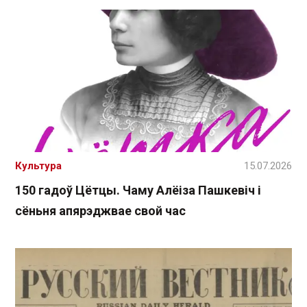
Культура
15.07.2026
150 гадоў Цётцы. Чаму Алёіза Пашкевіч і
сёньня апярэджвае свой час