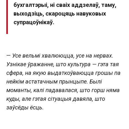
бухгалтэрыі, ні сваіх аддзелаў, таму,
выходзіць, скароцяць навуковых
супрацоўнікаў.
—
Усе вельмі хвалююцца, усе на нервах.
Узнікае ўражанне, што культура — гэта тая
сфера, на якую выдаткоўваюцца грошы па
нейкім астатачным прынцыпе. Былі
моманты, калі падавалася, што горш няма
куды, але гэтая сітуацыя давяла, што
заўсёды ёсць.