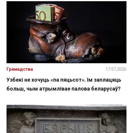
Грамадства
17.07.2026
Узбекі не хочуць «па пяцьсот». Ім заплацяць
больш, чым атрымлівае палова беларусаў?