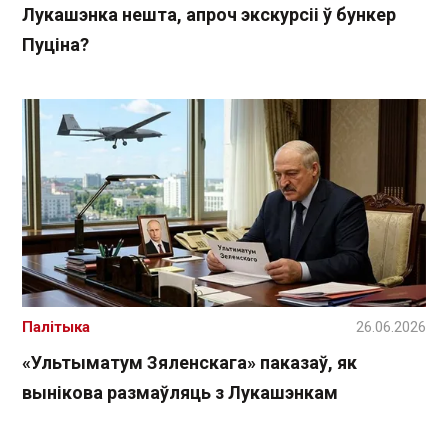
Лукашэнка нешта, апроч экскурсіі ў бункер
Пуціна?
Палітыка
26.06.2026
«Ультыматум Зяленскага» паказаў, як
вынікова размаўляць з Лукашэнкам