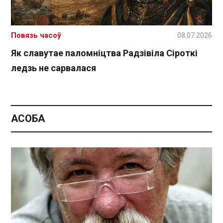
Повязь часоў
08.07.2026
Як славутае паломніцтва Радзівіла Сіроткі
ледзь не сарвалася
АСОБА