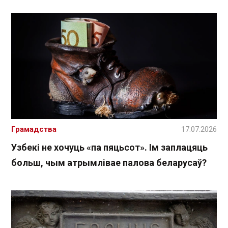
Грамадства
17.07.2026
Узбекі не хочуць «па пяцьсот». Ім заплацяць
больш, чым атрымлівае палова беларусаў?