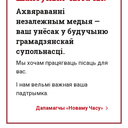
Aхвяраванні
незалежным медыя —
ваш унёсак у будучыню
грамадзянскай
супольнасці.
Мы хочам працягваць пісаць для
вас.
І нам вельмі важная ваша
падтрымка.
Дапамагчы «Новаму Часу»