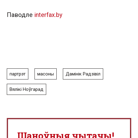
Паводле
interfax.by
партрэт
масоны
Дамінік Радзівіл
Вялікі Ноўгарад
Шаноўныя чытачы!