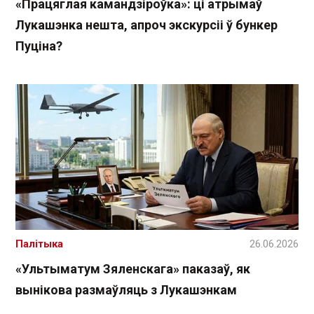
«Працяглая камандзіроўка»: ці атрымаў
Лукашэнка нешта, апроч экскурсіі ў бункер
Пуціна?
Палітыка
26.06.2026
«Ультыматум Зяленскага» паказаў, як
вынікова размаўляць з Лукашэнкам