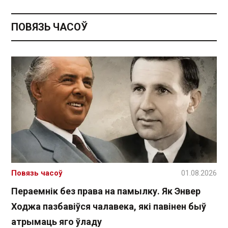
ПОВЯЗЬ ЧАСОЎ
Повязь часоў
01.08.2026
Пераемнік без права на памылку. Як Энвер
Ходжа пазбавіўся чалавека, які павінен быў
атрымаць яго ўладу