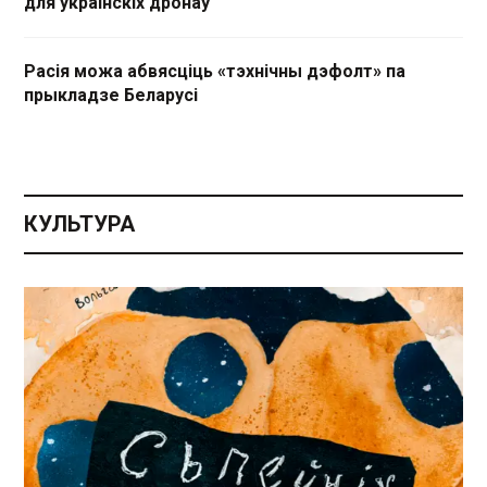
для украінскіх дронаў
Расія можа абвясціць «тэхнічны дэфолт» па
прыкладзе Беларусі
КУЛЬТУРА