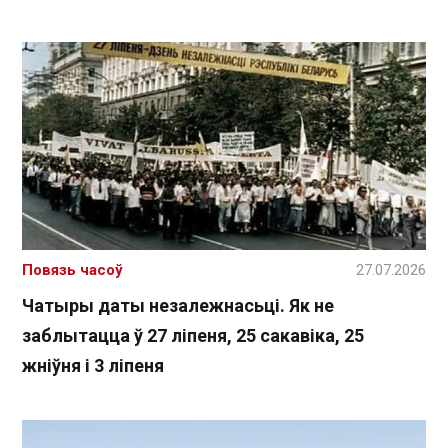
Повязь часоў
27.07.2026
Чатыры даты незалежнасьці. Як не
заблытацца ў 27 ліпеня, 25 сакавіка, 25
жніўня і 3 ліпеня