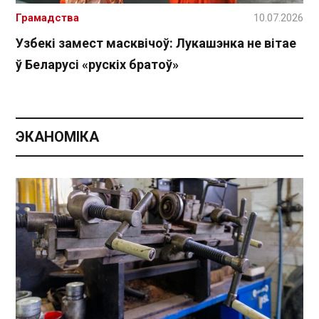
Грамадства
10.07.2026
Узбекі замест масквічоў: Лукашэнка не вітае
ў Беларусі «рускіх братоў»
ЭКАНОМІКА