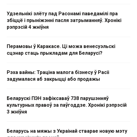
Удзельнікі злёту пад Расонамі паведамілі пра
збіццё і прыніжэнні пасля затрыманняў. Хронікі
рэпрэсій 4 жніўня
Перамовы ў Каракасе. Ці можа венесуэльскі
сцэнар стаць прыкладам для Беларусі?
Рэха вайны: Траціна малога бізнесу ў Расіі
задумалася аб закрыцці або продажы
Беларускі ПЭН зафіксаваў 738 парушэнняў
культурных правоў за паўгоддзе. Хронікі рэпрэсій
3 жніўня
Беларусь на мяжы з Украінай стварае новую мэту