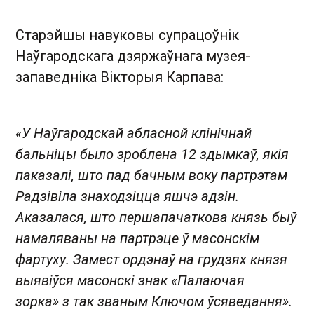
Старэйшы навуковы супрацоўнік
Наўгародскага дзяржаўнага музея-
запаведніка Вікторыя Карпава:
«У Наўгародскай абласной клінічнай
бальніцы было зроблена 12 здымкаў, якія
паказалі, што пад бачным воку партрэтам
Радзівіла знаходзіцца яшчэ адзін.
Аказалася, што першапачаткова князь быў
намаляваны на партрэце ў масонскім
фартуху. Замест ордэнаў на грудзях князя
выявіўся масонскі знак «Палаючая
зорка» з так званым Ключом ўсяведання».