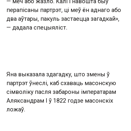
— меч або жазло. Калі і навошта быў
перапісаны партрэт, ці меў ён аднаго або
два аўтары, пакуль застаецца загадкай»,
— дадала спецыяліст.
Яна выказала здагадку, што змены ў
партрэт ўнеслі, каб схаваць масонскую
сімволіку пасля забароны імператарам
Аляксандрам I ў 1822 годзе масонскіх
ложаў.