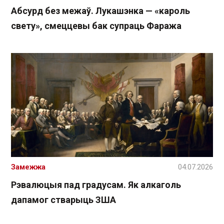
Абсурд без межаў. Лукашэнка — «кароль
свету», смеццевы бак супраць Фаража
Замежжа
04.07.2026
Рэвалюцыя пад градусам. Як алкаголь
дапамог стварыць ЗША