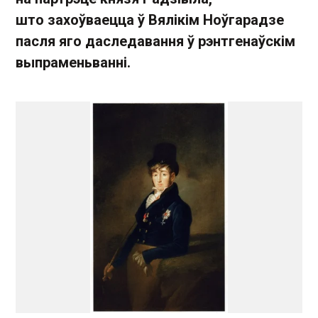
што захоўваецца ў Вялікім Ноўгарадзе
пасля яго даследавання ў рэнтгенаўскім
выпраменьванні.