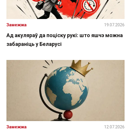
Замежжа
19.07.2026
Ад акуляраў да поціску рукі: што яшчэ можна
забараніць у Беларусі
Замежжа
12.07.2026