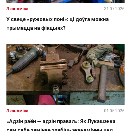
Эканоміка
31.07.2026
У свеце «ружовых поні»: ці доўга можна
трымацца на фікцыях?
Эканоміка
01.05.2026
«Адзін раён — адзін правал»: Як Лукашэнка
сам сабе замінае зрабіць эканамічны цуд