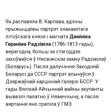
Як распавяла В. Карпава, адзіны
прыжыццёвы партрэт знакамітага
літоўскага князя і магната
Дамініка
Гераніма Радзівіла
(1786-1813 гады),
верагодна, больш за стагоддзе
захоўваўся ў Нясвіжскім замку Радзівілаў
(Беларусь). Пасля далучэння Заходняй
Беларусі да СССР партрэт апынуўся ў
Дзяржаўнай карціннай галерэі БССР. У
гады Вялікай Айчыннай вайны акупанты
вывезлі палатно ў Нямеччыну, а пасля
вяртання яно трапіла ў ГМЗ.