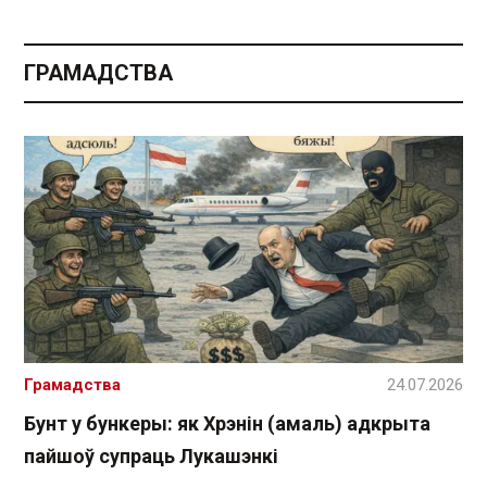
ГРАМАДСТВА
Грамадства
24.07.2026
Бунт у бункеры: як Хрэнін (амаль) адкрыта
пайшоў супраць Лукашэнкі