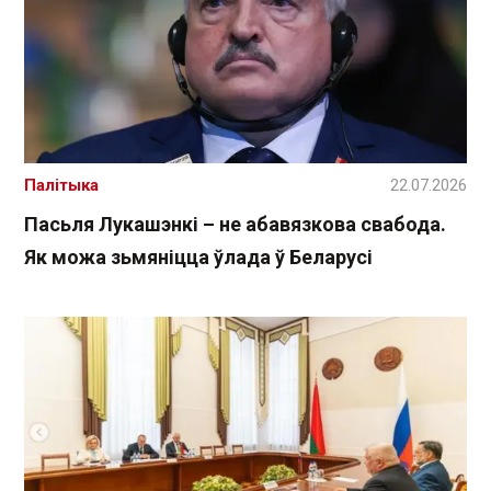
Палітыка
22.07.2026
Пасьля Лукашэнкі – не абавязкова свабода.
Як можа зьмяніцца ўлада ў Беларусі