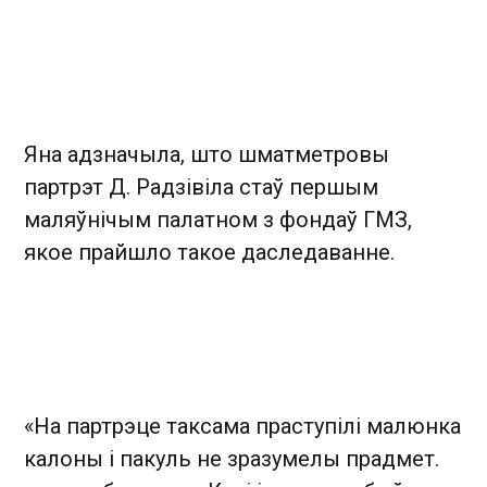
Яна адзначыла, што шматметровы
партрэт Д. Радзівіла стаў першым
маляўнічым палатном з фондаў ГМЗ,
якое прайшло такое даследаванне.
«На партрэце таксама праступілі малюнка
калоны і пакуль не зразумелы прадмет.