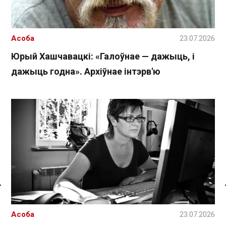
Асоба
23.07.2026
Юрый Хашчавацкі: «Галоўнае — дажыць, і
дажыць годна». Архіўнае інтэрв'ю
Спасылка без VPN
Асоба
23.07.2026