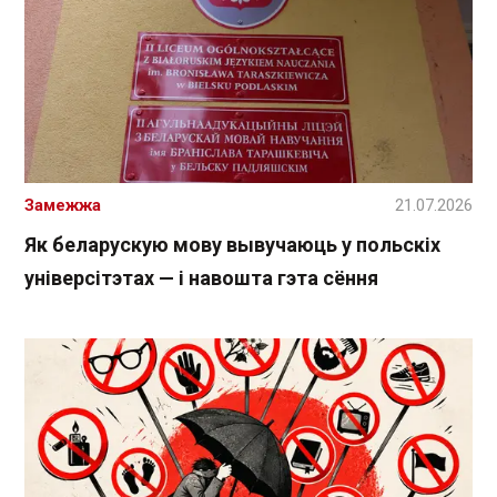
Замежжа
21.07.2026
Як беларускую мову вывучаюць у польскіх
універсітэтах — і навошта гэта сёння