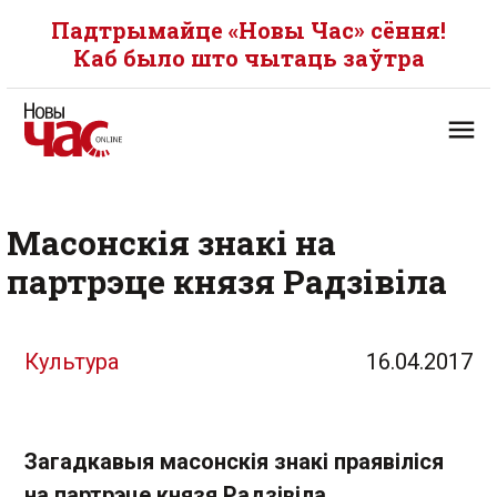
Падтрымайце «Новы Час» сёння!
Каб было што чытаць заўтра
Масонскія знакі на
партрэце князя Радзівіла
Культура
16.04.2017
Загадкавыя масонскія знакі праявіліся
на партрэце князя Радзівіла,