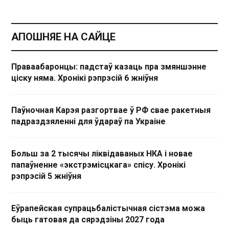
АПОШНЯЕ НА САЙЦЕ
Праваабаронцы: падстаў казаць пра змяншэнне
ціску няма. Хронікі рэпрэсій 6 жніўня
Паўночная Карэя разгортвае ў РФ свае ракетныя
падраздзяленні для ўдараў па Украіне
Больш за 2 тысячы ліквідаваных НКА і новае
папаўненне «экстрэмісцкага» спісу. Хронікі
рэпрэсій 5 жніўня
Еўрапейская супрацьбалістычная сістэма можа
быць гатовая да сярэдзіны 2027 года