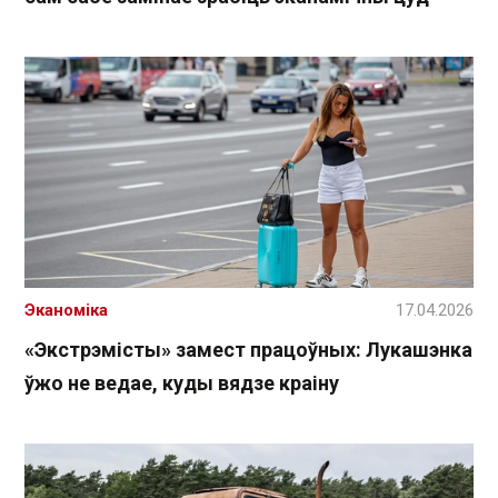
Эканоміка
17.04.2026
«Экстрэмісты» замест працоўных: Лукашэнка
ўжо не ведае, куды вядзе краіну