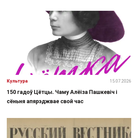
Культура
15.07.2026
150 гадоў Цётцы. Чаму Алёіза Пашкевіч і
сёньня апярэджвае свой час