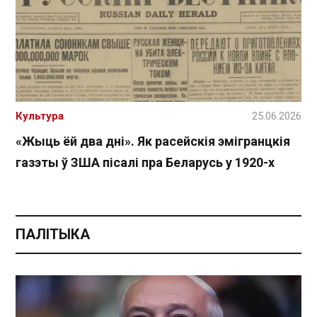
Культура
25.06.2026
«Жыць ёй два дні». Як расейскія эмігранцкія
газэты ў ЗША пісалі пра Беларусь у 1920-х
ПАЛІТЫКА