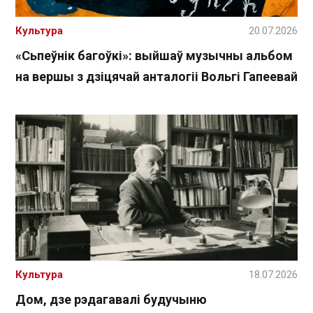
Культура
20.07.2026
«Сьпеўнік багоўкі»: выйшаў музычны альбом
на вершы з дзіцячай анталогіі Вольгі Гапеевай
Культура
18.07.2026
Дом, дзе рэдагавалі будучыню