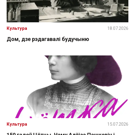
Культура
18.07.2026
Дом, дзе рэдагавалі будучыню
Культура
15.07.2026
150 гадоў Цётцы. Чаму Алёіза Пашкевіч і