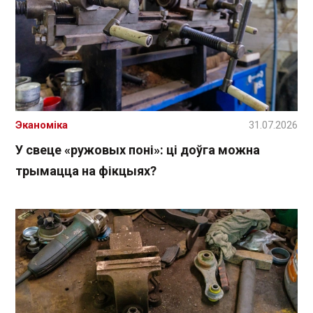
Эканоміка
31.07.2026
У свеце «ружовых поні»: ці доўга можна
трымацца на фікцыях?