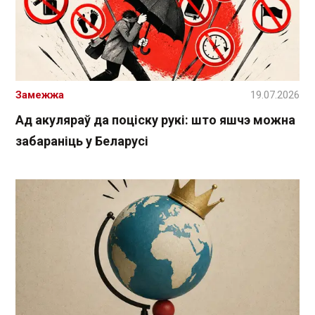
Замежжа
19.07.2026
Ад акуляраў да поціску рукі: што яшчэ можна
забараніць у Беларусі