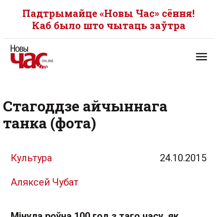
Падтрымайце «Новы Час» сёння!
Каб было што чытаць заўтра
Стагоддзе айчыннага
танка (фота)
Культура
24.10.2015
Аляксей Чубат
Мінула роўна 100 год з таго часу, як