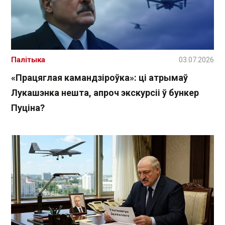
Палітыка
03.07.2026
«Працяглая камандзіроўка»: ці атрымаў
Лукашэнка нешта, апроч экскурсіі ў бункер
Пуціна?