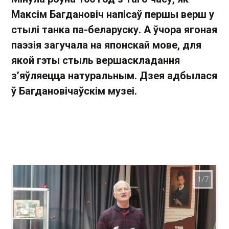
Максім Багдановіч напісаў першы верш у
стылі танка па-беларуску. А ўчора ягоная
паэзія загучала на японскай мове, для
якой гэты стыль вершаскладання
з’яўляецца натуральным. Дзея адбылася
ў Багдановічаўскім музеі.