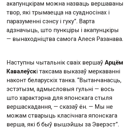
акапунцкірам можна назваць вершаваны
твор, які трымаецца на суадносінах і
паразуменні сэнсу і гуку”. Варта
адзначыць, што пункціры і акапунцкіры
— вынаходніцтва самога Алеся Разанава.
Наступны чытальнік сваіх вершаў
Арцём
Кавалеўск
і таксама выказаў меркаванні
наконт беларускіх танка. “Вытанчанасць,
эстэтызм, адмысловыя гульні — вось
што характэрна для японскага стыля
вершаскадання, — сказаў ён. — Мы не
можам стварыць класічнага японскага
верша, які б быў вышэйшы за Эверэст”.