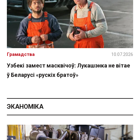
Грамадства
10.07.2026
Узбекі замест масквічоў: Лукашэнка не вітае
ў Беларусі «рускіх братоў»
ЭКАНОМІКА