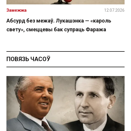
Замежжа
12.07.2026
Абсурд без межаў. Лукашэнка — «кароль
свету», смеццевы бак супраць Фаража
ПОВЯЗЬ ЧАСОЎ