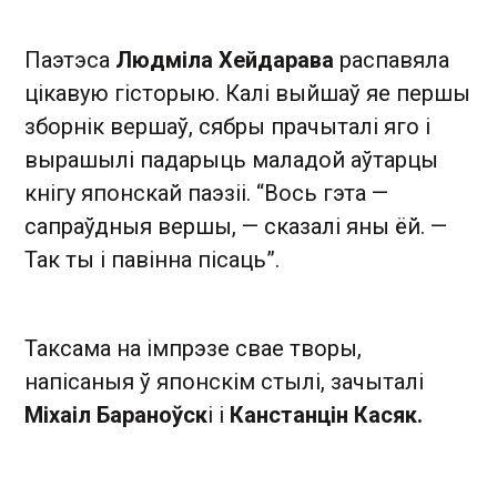
Паэтэса
Людміла Хейдарава
распавяла
цікавую гісторыю. Калі выйшаў яе першы
зборнік вершаў, сябры прачыталі яго і
вырашылі падарыць маладой аўтарцы
кнігу японскай паэзіі. “Вось гэта —
сапраўдныя вершы, — сказалі яны ёй. —
Так ты і павінна пісаць”.
Таксама на імпрэзе свае творы,
напісаныя ў японскім стылі, зачыталі
Міхаіл Бараноўск
і і
Канстанцін Касяк.