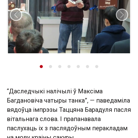
Папярэдні слайд
Наст
“Даследчыкі налічылі ў Максіма
Багдановіча чатыры танка”, — паведаміла
вядоўца імпрэзы Таццяна Барадуля пасля
вітальнага слова. І прапанавала
паслухаць іх з паслядоўным перакладам
на мову краіны сакуры.