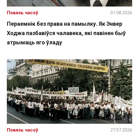
Повязь часоў
01.08.2026
Пераемнік без права на памылку. Як Энвер
Ходжа пазбавіўся чалавека, які павінен быў
атрымаць яго ўладу
Повязь часоў
27.07.2026