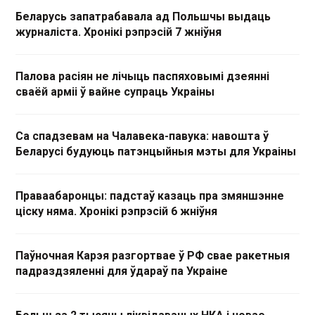
Беларусь запатрабавала ад Польшчы выдаць
журналіста. Хронікі рэпрэсій 7 жніўня
Палова расіян не лічыць паспяховымі дзеянні
сваёй арміі ў вайне супраць Украіны
Са спадзевам на Чалавека-павука: навошта ў
Беларусі будуюць патэнцыйныя мэты для Украіны
Праваабаронцы: падстаў казаць пра змяншэнне
ціску няма. Хронікі рэпрэсій 6 жніўня
Паўночная Карэя разгортвае ў РФ свае ракетныя
падраздзяленні для ўдараў па Украіне