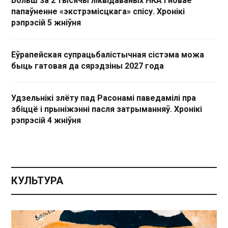
Больш за 2 тысячы ліквідаваных НКА і новае
папаўненне «экстрэмісцкага» спісу. Хронікі
рэпрэсій 5 жніўня
Еўрапейская супрацьбалістычная сістэма можа
быць гатовая да сярэдзіны 2027 года
Удзельнікі злёту пад Расонамі паведамілі пра
збіццё і прыніжэнні пасля затрыманняў. Хронікі
рэпрэсій 4 жніўня
КУЛЬТУРА