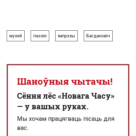
музей
паэзія
імпрэзы
Багдановіч
Шаноўныя чытачы!
Сёння лёс «Новага Часу»
— у вашых руках.
Мы хочам працягваць пісаць для
вас.