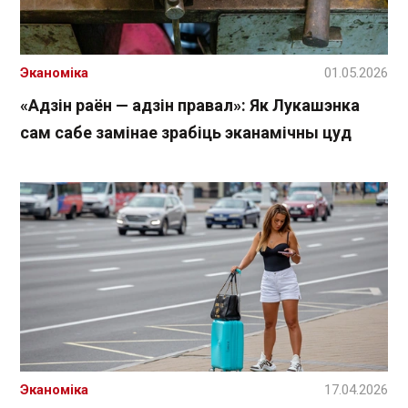
Эканоміка
01.05.2026
«Адзін раён — адзін правал»: Як Лукашэнка
сам сабе замінае зрабіць эканамічны цуд
Эканоміка
17.04.2026