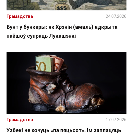
Грамадства
24.07.2026
Бунт у бункеры: як Хрэнін (амаль) адкрыта
пайшоў супраць Лукашэнкі
Грамадства
17.07.2026
Узбекі не хочуць «па пяцьсот». Ім заплацяць