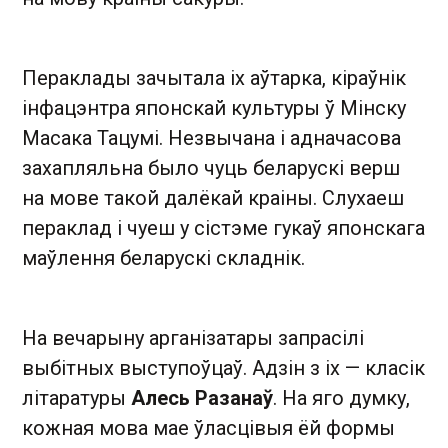
Пераклады зачытала іх аўтарка, кіраўнік
інфацэнтра японскай культуры ў Мінску
Масака Тацумі. Незвычана і адначасова
захапляльна было чуць беларускі верш
на мове такой далёкай краіны. Слухаеш
пераклад і чуеш у сістэме гукаў японскага
маўлення беларускі складнік.
На вечарыну арганізатары запрасілі
выбітных выступоўцаў. Адзін з іх — класік
літаратуры
Алесь Разанаў
. На яго думку,
кожная мова мае ўласцівыя ёй формы