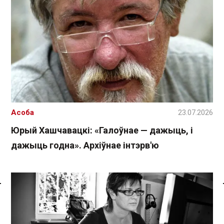
Асоба
23.07.2026
Юрый Хашчавацкі: «Галоўнае — дажыць, і
дажыць годна». Архіўнае інтэрв'ю
Спасылка без VPN