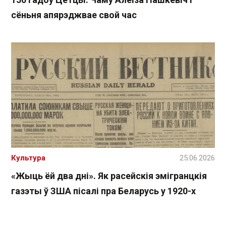
сёньня апярэджвае свой час
Культура
25.06.2026
«Жыць ёй два дні». Як расейскія эмігранцкія
газэты ў ЗША пісалі пра Беларусь у 1920-х