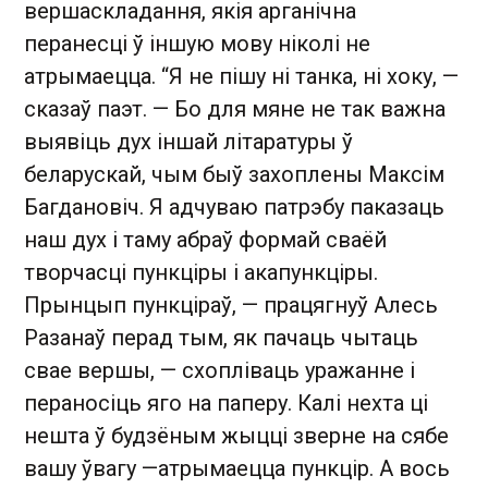
вершаскладання, якія арганічна
перанесці ў іншую мову ніколі не
атрымаецца. “Я не пішу ні танка, ні хоку, —
сказаў паэт. — Бо для мяне не так важна
выявіць дух іншай літаратуры ў
беларускай, чым быў захоплены Максім
Багдановіч. Я адчуваю патрэбу паказаць
наш дух і таму абраў формай сваёй
творчасці пункціры і акапункціры.
Прынцып пункціраў, — працягнуў Алесь
Разанаў перад тым, як пачаць чытаць
свае вершы, — схопліваць уражанне і
пераносіць яго на паперу. Калі нехта ці
нешта ў будзёным жыцці зверне на сябе
вашу ўвагу —атрымаецца пункцір. А вось