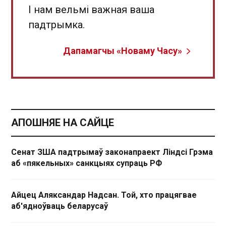
І нам вельмі важная ваша
падтрымка.
Дапамагчы «Новаму Часу»
АПОШНЯЕ НА САЙЦЕ
Сенат ЗША падтрымаў законапраект Ліндсі Грэма
аб «пякельных» санкцыях супраць РФ
Айцец Аляксандар Надсан. Той, хто працягвае
аб'ядноўваць беларусаў