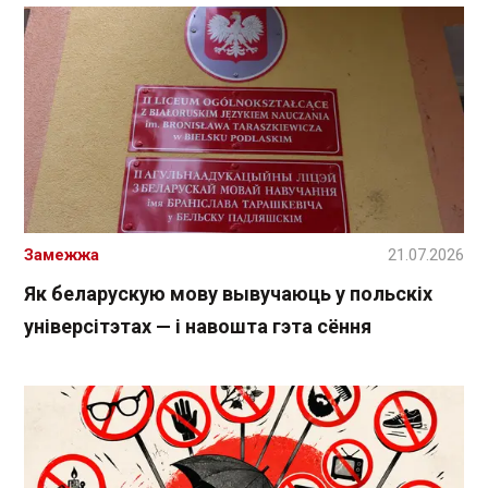
Замежжа
21.07.2026
Як беларускую мову вывучаюць у польскіх
універсітэтах — і навошта гэта сёння