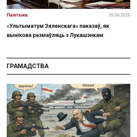
Палітыка
26.06.2026
«Ультыматум Зяленскага» паказаў, як
вынікова размаўляць з Лукашэнкам
ГРАМАДСТВА