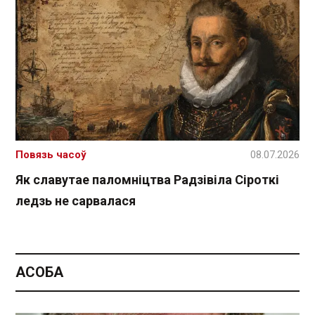
Повязь часоў
08.07.2026
Як славутае паломніцтва Радзівіла Сіроткі
ледзь не сарвалася
АСОБА