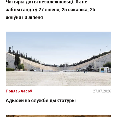
Чатыры даты незалежнасьці. Як не
заблытацца ў 27 ліпеня, 25 сакавіка, 25
жніўня і 3 ліпеня
Повязь часоў
27.07.2026
Адысей на службе дыктатуры