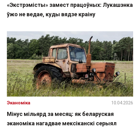
«Экстрэмісты» замест працоўных: Лукашэнка
ўжо не ведае, куды вядзе краіну
Эканоміка
10.04.2026
Мінус мільярд за месяц: як беларуская
эканоміка нагадвае мексіканскі серыял