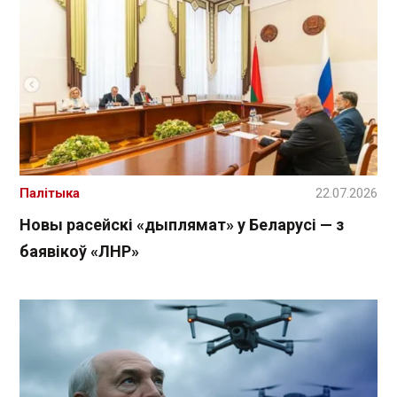
Палітыка
22.07.2026
Новы расейскі «дыплямат» у Беларусі — з
баявікоў «ЛНР»