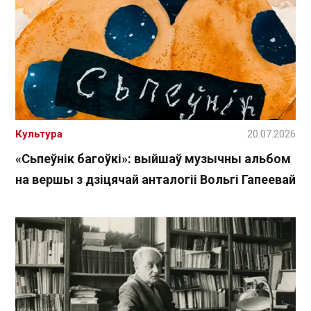
Культура
20.07.2026
«Сьпеўнік багоўкі»: выйшаў музычны альбом
на вершы з дзіцячай анталогіі Вольгі Гапеевай