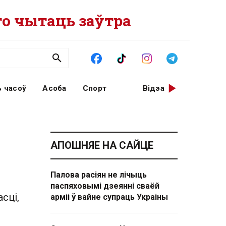
о чытаць заўтра
 часоў
Асоба
Спорт
Відэа
АПОШНЯЕ НА САЙЦЕ
Палова расіян не лічыць
паспяховымі дзеянні сваёй
сці,
арміі ў вайне супраць Украіны