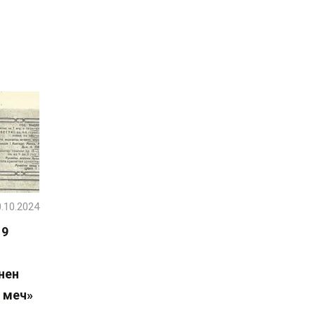
.10.2024
19
нен
і меч»