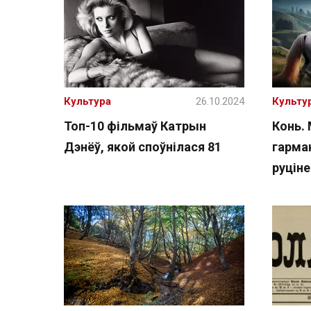
Культура
26.10.2024
Культу
Топ-10 фільмаў Катрын
Конь.
Дэнёў, якой споўнілася 81
гарман
руцін