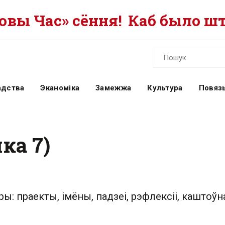
вы Час» сёння!
Каб было шт
адства
Эканоміка
Замежжа
Культура
Повязь
ка 7)
ры: праекты, імёны, падзеі, рэфлексіі, каштоўна