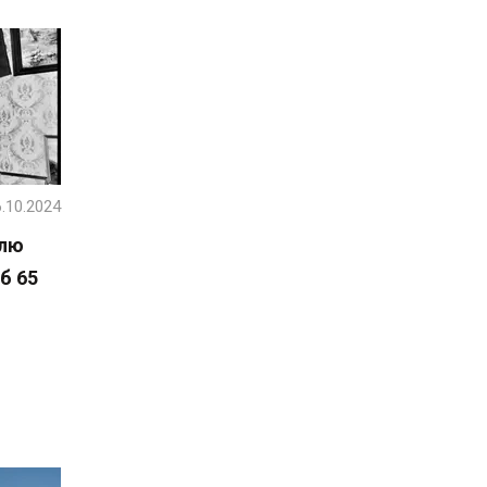
.10.2024
олю
б 65