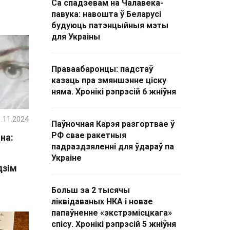
Са спадзевам на Чалавека-
павука: навошта ў Беларусі
будуюць патэнцыйныя мэты
для Украіны
Праваабаронцы: падстаў
казаць пра змяншэнне ціску
няма. Хронікі рэпрэсій 6 жніўня
.11.2024
Паўночная Карэя разгортвае ў
РФ свае ракетныя
на:
падраздзяленні для ўдараў па
Украіне
дзім
Больш за 2 тысячы
ліквідаваных НКА і новае
папаўненне «экстрэмісцкага»
спісу. Хронікі рэпрэсій 5 жніўня