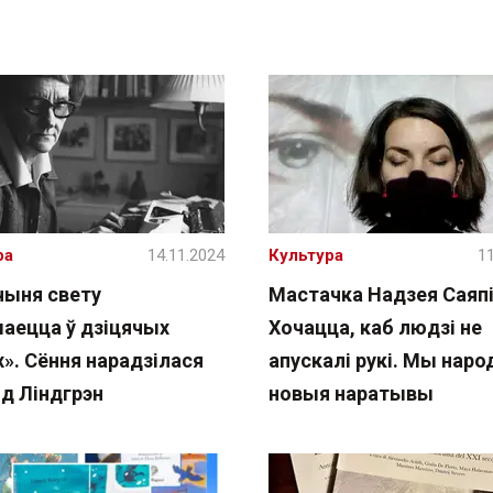
ра
14.11.2024
Культура
11
чыня свету
Мастачка Надзея Саяпі
аецца ў дзіцячых
Хочацца, каб людзі не
». Сёння нарадзілася
апускалі рукі. Мы наро
д Ліндгрэн
новыя наратывы