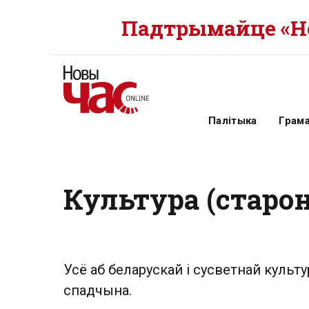
Падтрымайце «Но
Палітыка
Грам
Культура (старон
Усё аб беларускай і сусветнай культу
спадчына.