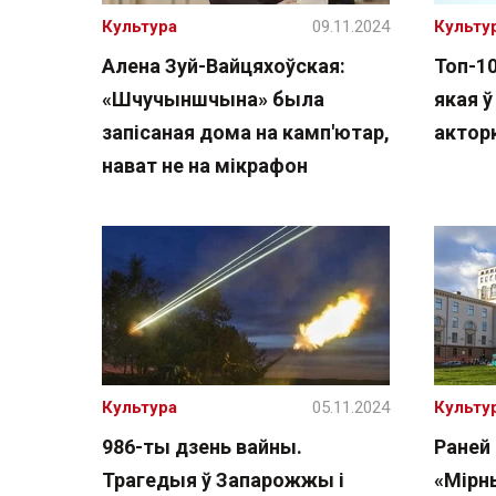
Культура
09.11.2024
Культу
Алена Зуй-Вайцяхоўская:
Топ-1
«Шчучыншчына» была
якая ў
запісаная дома на камп'ютар,
актор
нават не на мікрафон
Культура
05.11.2024
Культу
986-ты дзень вайны.
Раней
Трагедыя ў Запарожжы і
«Мірн