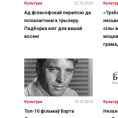
Культура
22.10.2024
Культу
Ад філасофскай перапіскі да
«Трэба
псіхалагічнага трылеру.
несьв
Падборка кніг для вашай
сілы 
восені
моцна
грама
Культура
19.10.2024
Культу
Топ-10 фільмаў Бэрта
Незал