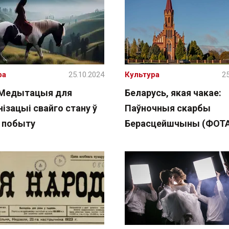
ра
25.10.2024
Культура
25
 Медытацыя для
Беларусь, якая чакае:
ізацыі свайго стану ў
Паўночныя скарбы
е побыту
Берасцейшчыны (ФОТ