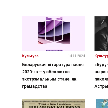
Культура
14.11.2024
Культу
Беларуская літаратура пасля
«Буду
2020-га — у абсалютна
выраш
экстрэмальным стане, як і
пакоях
грамадства
Астры