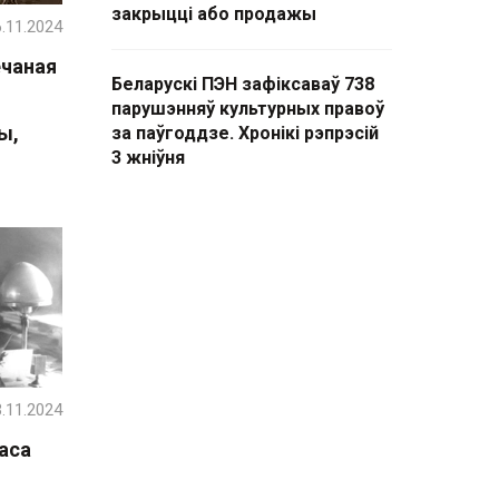
закрыцці або продажы
.11.2024
чаная
Беларускі ПЭН зафіксаваў 738
парушэнняў культурных правоў
ы,
за паўгоддзе. Хронікі рэпрэсій
3 жніўня
.11.2024
ласа