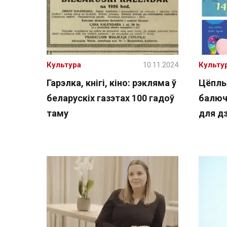
Культура
10.11.2024
Культу
Гарэлка, кнігі, кіно: рэкляма ў
Цёплы
беларускіх газэтах 100 гадоў
балючы
таму
для д