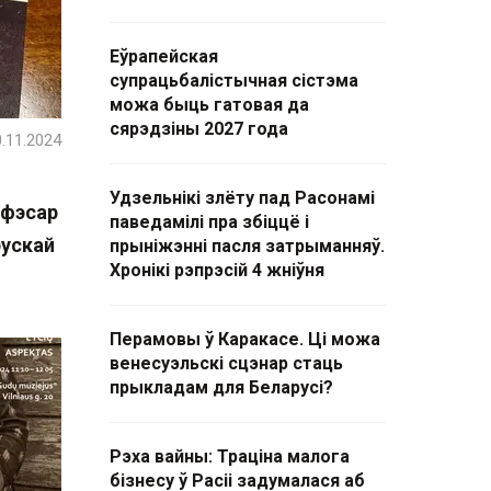
Еўрапейская
супрацьбалістычная сістэма
можа быць гатовая да
сярэдзіны 2027 года
.11.2024
Удзельнікі злёту пад Расонамі
афэсар
паведамілі пра збіццё і
рускай
прыніжэнні пасля затрыманняў.
Хронікі рэпрэсій 4 жніўня
Перамовы ў Каракасе. Ці можа
венесуэльскі сцэнар стаць
прыкладам для Беларусі?
Рэха вайны: Траціна малога
бізнесу ў Расіі задумалася аб