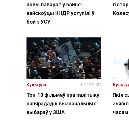
новы паварот у вайне:
гісто
вайскоўцы КНДР уступілі ў
Колас
бой з УСУ
Культура
02.11.2024
Культу
Топ-10 фільмаў пра палітыку:
Якія 
напярэдадні вызначальных
зьявіл
выбараў у ЗША
часам