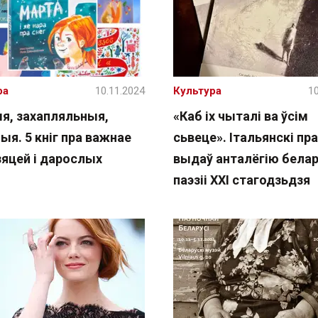
ра
10.11.2024
Культура
10
я, захапляльныя,
«Каб іх чыталі ва ўсім
я. 5 кніг пра важнае
сьвеце». Італьянскі пр
зяцей і дарослых
выдаў анталёгію бела
паэзіі XXI стагодзьдзя