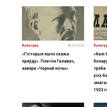
Культура
28.10.2024
Культу
«Гісторыя яшчэ скажа
«Калі 
праўду». Платон Галавач,
белару
ахвяра «Чорнай ночы»
трэба
усіх б
змага
1923 г