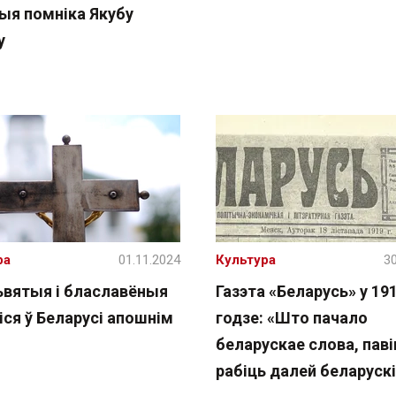
рыя помніка Якубу
у
ра
01.11.2024
Культура
30
сьвятыя і блаславёныя
Газэта «Беларусь» у 19
іся ў Беларусі апошнім
годзе: «Што пачало
беларускае слова, паві
рабіць далей беларуск