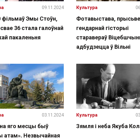
ра
09.11.2024
Культура
06
0 фільмаў Эмы Стоўн,
Фотавыстава, прысьве
 свае 36 стала галоўнай
гендарнай гісторыі
кай пакаленьня
старавераў Віцебшчын
адбудзецца ў Вільні
ра
03.11.2024
Культура
03
 на яго месцы быў
Зямля і неба Якуба Ко
ы атам». Незвычайная