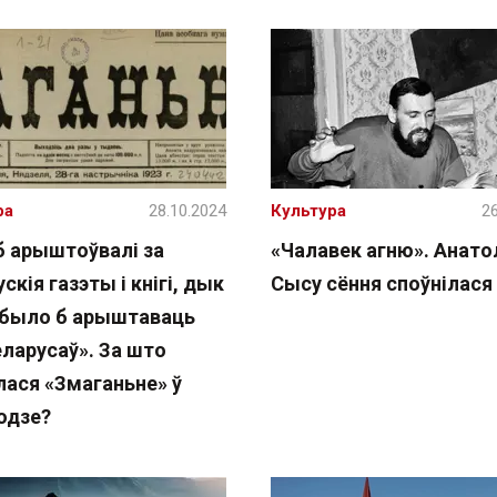
ра
28.10.2024
Культура
26
б арыштоўвалі за
«Чалавек агню». Анат
скія газэты і кнігі, дык
Сысу сёння споўнілася 
 было б арыштаваць
еларусаў». За што
лася «Змаганьне» ў
одзе?