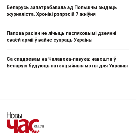
Беларусь запатрабавала ад Польшчы выдаць
журналіста. Хронікі рэпрэсій 7 жніўня
Палова расіян не лічыць паспяховымі дзеянні
сваёй арміі ў вайне супраць Украіны
Са спадзевам на Чалавека-павука: навошта ў
Беларусі будуюць патэнцыйныя мэты для Украіны