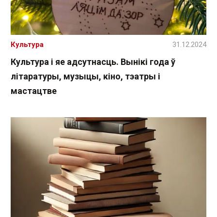
Культура
31.12.2024
Культура і яе адсутнасць. Вынікі года ў
літаратуры, музыцы, кіно, тэатры і
мастацтве