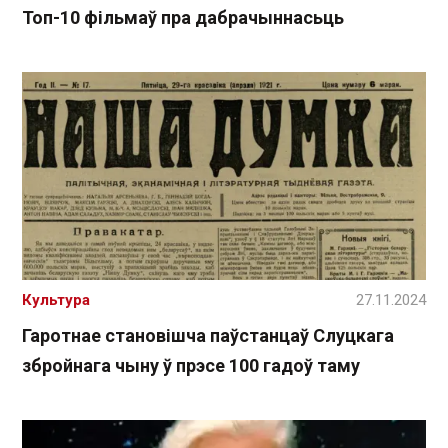
Топ-10 фільмаў пра дабрачыннасьць
Культура
27.11.2024
Гаротнае становішча паўстанцаў Слуцкага
збройнага чыну ў прэсе 100 гадоў таму