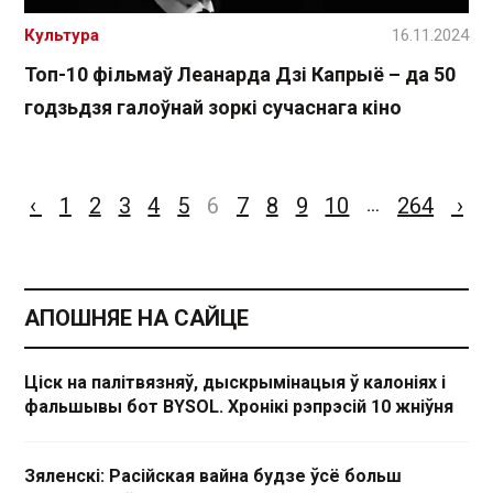
Культура
16.11.2024
Топ-10 фільмаў Леанарда Дзі Капрыё – да 50
годзьдзя галоўнай зоркі сучаснага кіно
‹
1
2
3
4
5
6
7
8
9
10
264
›
…
АПОШНЯЕ НА САЙЦЕ
Ціск на палітвязняў, дыскрымінацыя ў калоніях і
фальшывы бот BYSOL. Хронікі рэпрэсій 10 жніўня
Зяленскі: Расійская вайна будзе ўсё больш