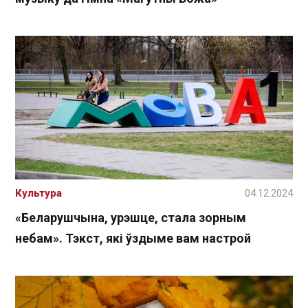
Культура
04.12.2024
«Беларушчына, урэшце, стала зорным
небам». Тэкст, які ўздыме вам настрой