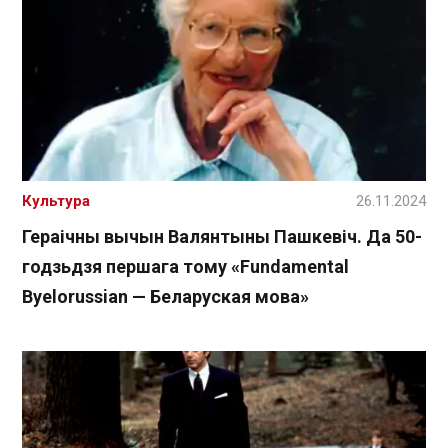
Культура
26.11.2024
Гераічны вычын Валянтыны Пашкевіч. Да 50-
годзьдзя першага тому «Fundamental
Byelorussian — Беларуская мова»