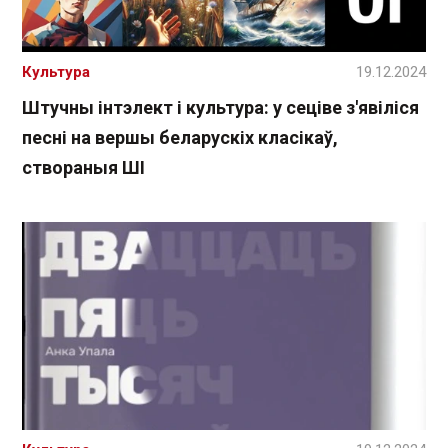
Культура
19.12.2024
Штучны інтэлект і культура: у сеціве з'явіліся
песні на вершы беларускіх класікаў,
створаныя ШІ