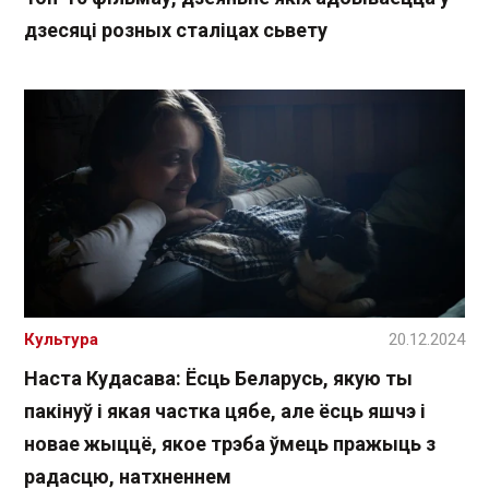
дзесяці розных сталіцах сьвету
Культура
20.12.2024
Наста Кудасава: Ёсць Беларусь, якую ты
пакінуў і якая частка цябе, але ёсць яшчэ і
новае жыццё, якое трэба ўмець пражыць з
радасцю, натхненнем