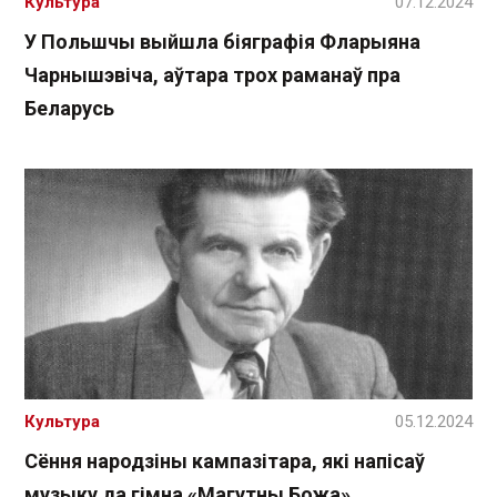
Культура
07.12.2024
У Польшчы выйшла біяграфія Фларыяна
Чарнышэвіча, аўтара трох раманаў пра
Беларусь
Культура
05.12.2024
Сёння народзіны кампазітара, які напісаў
музыку да гімна «Магутны Божа»