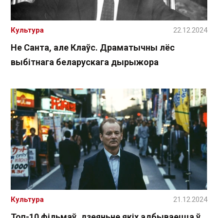
Культура
22.12.2024
Не Санта, але Клаўс. Драматычны лёс
выбітнага беларускага дырыжора
Культура
21.12.2024
Топ-10 фільмаў, дзеяньне якіх адбываецца ў