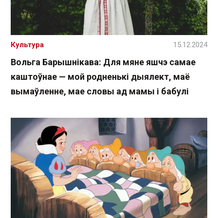
Культура
15.12.2024
Вольга Барышнікава: Для мяне яшчэ самае
каштоўнае — мой родненькі дыялект, маё
вымаўленне, мае словы ад мамы і бабулі