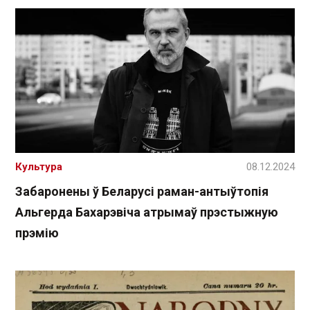
Культура
08.12.2024
Забаронены ў Беларусі раман-антыўтопія
Альгерда Бахарэвіча атрымаў прэстыжную
прэмію