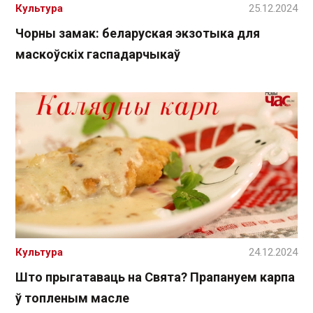
Культура
25.12.2024
Чорны замак: беларуская экзотыка для
маскоўскіх гаспадарчыкаў
Культура
24.12.2024
Што прыгатаваць на Свята? Прапануем карпа
ў топленым масле