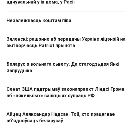
адчувальнай у іх дома, у Расіі
Незалежнасць коштам піва
Зяленскі: рашэнне аб перадачы Украіне ліцэнзій на
вытворчасць Patriot прынята
Беларус з вольнага сьвету. Да стагодзьдзя Янкі
Запрудніка
Сенат ЗША падтрымаў законапраект Ліндсі Грэма
аб «пякельных» санкцыях супраць РФ
Айцец Аляксандар Надсан. Той, хто працягвае
аб'ядноўваць беларусаў