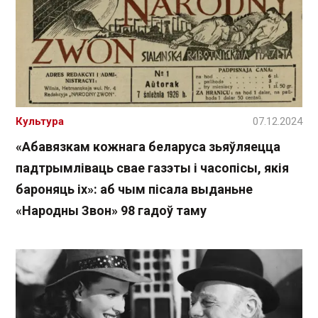
Культура
07.12.2024
«Абавязкам кожнага беларуса зьяўляецца
падтрымліваць свае газэты і часопісы, якія
бароняць іх»: аб чым пісала выданьне
«Народны Звон» 98 гадоў таму