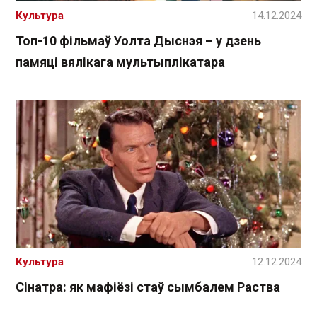
Культура
14.12.2024
Топ-10 фільмаў Уолта Дыснэя – у дзень
памяці вялікага мультыплікатара
Культура
12.12.2024
Сінатра: як мафіёзі стаў сымбалем Раства