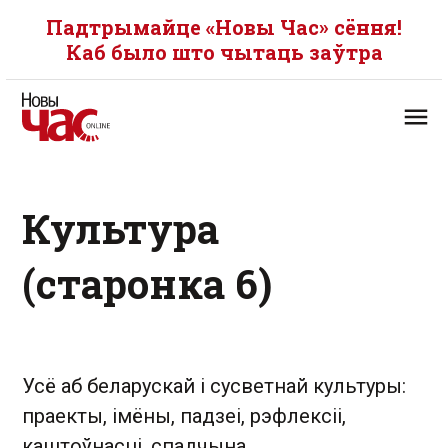
Падтрымайце «Новы Час» сёння!
Каб было што чытаць заўтра
Культура
(старонка 6)
Усё аб беларускай і сусветнай культуры:
праекты, імёны, падзеі, рэфлексіі,
каштоўнасці, спадчына.