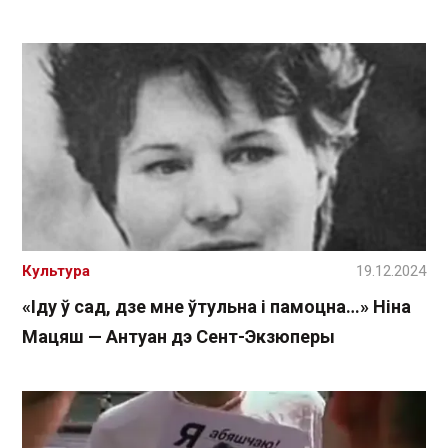
Культура
19.12.2024
«Іду ў сад, дзе мне ўтульна і памоцна…» Ніна
Мацяш — Антуан дэ Сент-Экзюперы