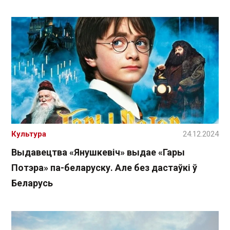
Культура
24.12.2024
Выдавецтва «Янушкевіч» выдае «Гары
Потэра» па-беларуску. Але без дастаўкі ў
Беларусь