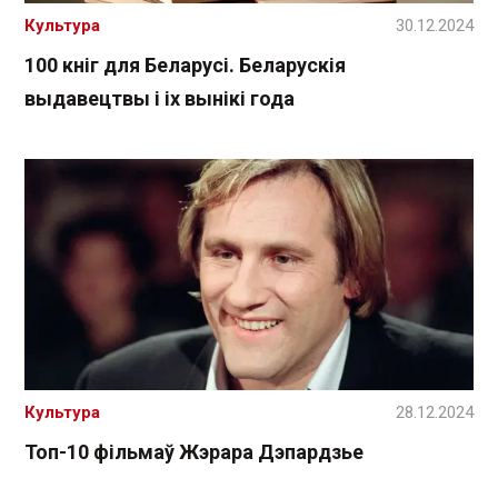
Культура
30.12.2024
100 кніг для Беларусі. Беларускія
выдавецтвы і іх вынікі года
Культура
28.12.2024
Топ-10 фільмаў Жэрара Дэпардзье