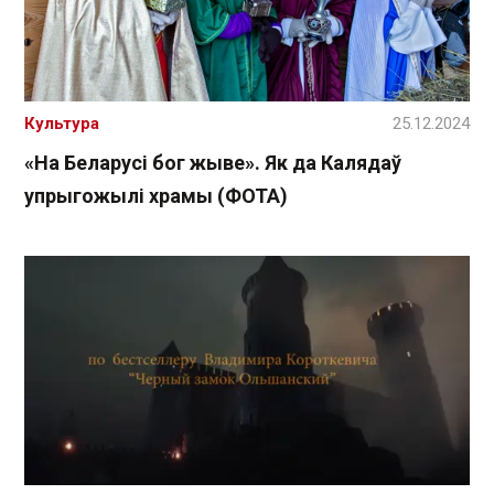
Культура
25.12.2024
«На Беларусі бог жыве». Як да Калядаў
упрыгожылі храмы (ФОТА)