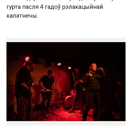
гурта пасля 4 гадоў рэлакацыйнай
калатнечы.