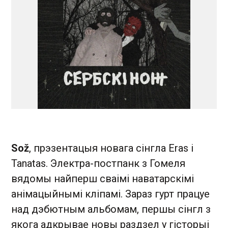
Sož
, прэзентацыя новага сінгла Eras i
Tanatas. Электра-постпанк з Гомеля
вядомы найперш сваімі наватарскімі
анімацыйнымі кліпамі. Зараз гурт працуе
над дэбютным альбомам, першы сінгл з
якога адкрывае новы раздзел у гісторыі