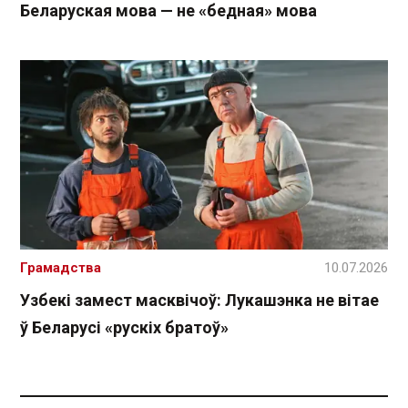
Беларуская мова — не «бедная» мова
Грамадства
10.07.2026
Узбекі замест масквічоў: Лукашэнка не вітае
ў Беларусі «рускіх братоў»