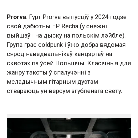
Prorva
. Гурт Prorva выпусціў у 2024 годзе
свой дэбютны EP Recha (у снежні
выйшаў і на дыску на польскім лэйбле).
Група грае coldpunk і ўжо добра вядомая
сярод наведвальнікаў канцэртаў на
сквотах па ўсёй Польшчы. Класічныя для
жанру тэксты ў спалучэнні з
меладычным гітарным дуэтам
ствараюць універcум згубленага свету.