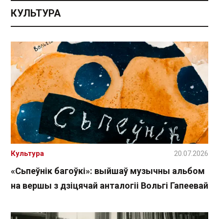
КУЛЬТУРА
Культура
20.07.2026
«Сьпеўнік багоўкі»: выйшаў музычны альбом
на вершы з дзіцячай анталогіі Вольгі Гапеевай