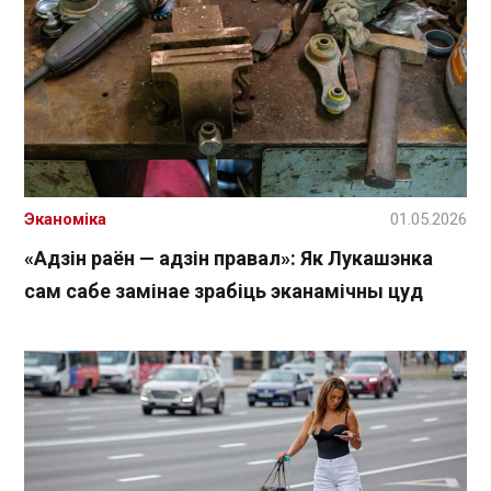
Эканоміка
01.05.2026
«Адзін раён — адзін правал»: Як Лукашэнка
сам сабе замінае зрабіць эканамічны цуд