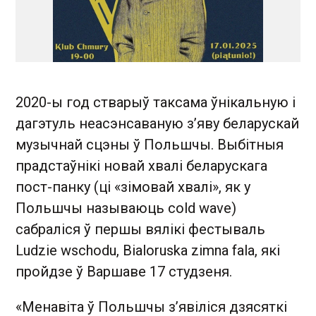
2020-ы год стварыў таксама ўнікальную і
дагэтуль неасэнсаваную з’яву беларускай
музычнай сцэны ў Польшчы. Выбітныя
прадстаўнікі новай хвалі беларускага
пост-панку (ці «зімовай хвалі», як у
Польшчы называюць cold wave)
сабраліся ў першы вялікі фестываль
Ludzie wschodu, Bialoruska zimna fala, які
пройдзе ў Варшаве 17 студзеня.
«Менавіта ў Польшчы з’явіліся дзясяткі