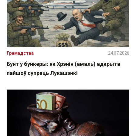
Грамадства
24.07.2026
Бунт у бункеры: як Хрэнін (амаль) адкрыта
пайшоў супраць Лукашэнкі