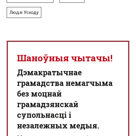
Людзі Усходу
Шаноўныя чытачы!
Дэмакратычнае
грамадства немагчыма
без моцнай
грамадзянскай
супольнасці і
незалежных медыя.