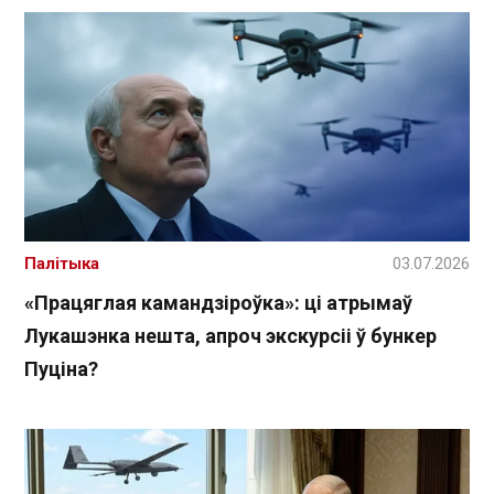
Палітыка
03.07.2026
«Працяглая камандзіроўка»: ці атрымаў
Лукашэнка нешта, апроч экскурсіі ў бункер
Пуціна?