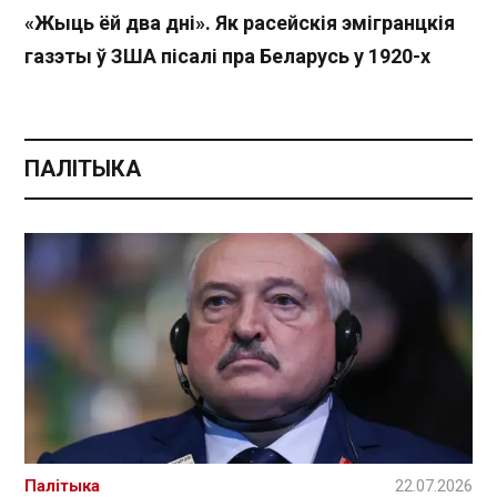
«Жыць ёй два дні». Як расейскія эмігранцкія
газэты ў ЗША пісалі пра Беларусь у 1920-х
ПАЛІТЫКА
Палітыка
22.07.2026