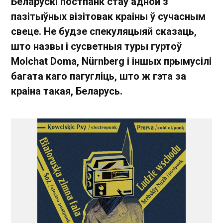
Беларускі постпанк стаў адной з
пазітыўных візітовак краіны ў сучасным
свеце. Не будзе спекуляцыяй сказаць,
што назвы і сусветныя туры гуртоў
Molchat Doma, Nürnberg і іншых прымусілі
багата каго пагугліць, што ж гэта за
краіна такая, Беларусь.