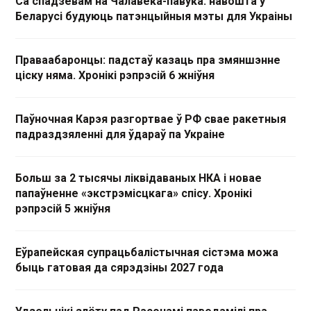
Са спадзевам на Чалавека-павука: навошта ў
Беларусі будуюць патэнцыйныя мэты для Украіны
Праваабаронцы: падстаў казаць пра змяншэнне
ціску няма. Хронікі рэпрэсій 6 жніўня
Паўночная Карэя разгортвае ў РФ свае ракетныя
падраздзяленні для ўдараў па Украіне
Больш за 2 тысячы ліквідаваных НКА і новае
папаўненне «экстрэмісцкага» спісу. Хронікі
рэпрэсій 5 жніўня
Еўрапейская супрацьбалістычная сістэма можа
быць гатовая да сярэдзіны 2027 года