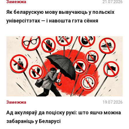
Замежжа
21.07.2026
Як беларускую мову вывучаюць у польскіх
універсітэтах — і навошта гэта сёння
Замежжа
19.07.2026
Ад акуляраў да поціску рукі: што яшчэ можна
забараніць у Беларусі