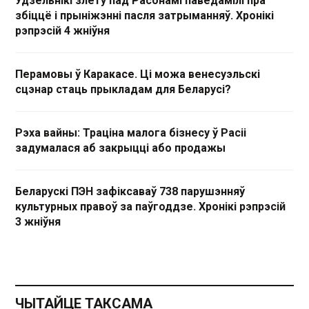
Удзельнікі злёту пад Расонамі паведамілі пра
збіццё і прыніжэнні пасля затрыманняў. Хронікі
рэпрэсій 4 жніўня
Перамовы ў Каракасе. Ці можа венесуэльскі
сцэнар стаць прыкладам для Беларусі?
Рэха вайны: Траціна малога бізнесу ў Расіі
задумалася аб закрыцці або продажы
Беларускі ПЭН зафіксаваў 738 парушэнняў
культурных правоў за паўгоддзе. Хронікі рэпрэсій
3 жніўня
ЧЫТАЙЦЕ ТАКСАМА