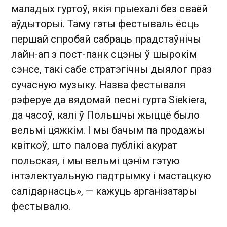
маладых гуртоў, якія прыехалі без сваёй
аўдыторыі. Таму гэты фестываль ёсць
першай спробай сабраць прадстаўнічы
лайн-ап з пост-панк сцэны ў шырокім
сэнсе, такі сабе стратэгічны дыялог праз
сучасную музыку. Назва фестываля
рэферуе да вядомай песні гурта Siekiera,
да часоў, калі ў Польшчы жыццё было
вельмі цяжкім. І мы бачым па продажы
квіткоў, што палова публікі акурат
польская, і мы вельмі цэнім гэтую
інтэлектуальную падтрымку і мастацкую
салідарнасць», — кажуць арганізатары
фестывалю.