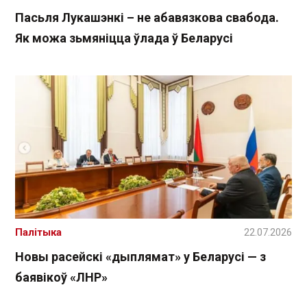
Пасьля Лукашэнкі – не абавязкова свабода.
Як можа зьмяніцца ўлада ў Беларусі
Палітыка
22.07.2026
Новы расейскі «дыплямат» у Беларусі — з
баявікоў «ЛНР»