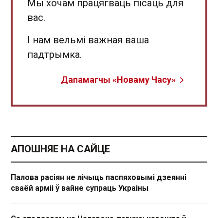
Мы хочам працягваць пісаць для
вас.
І нам вельмі важная ваша
падтрымка.
Дапамагчы «Новаму Часу»
АПОШНЯЕ НА САЙЦЕ
Палова расіян не лічыць паспяховымі дзеянні
сваёй арміі ў вайне супраць Украіны