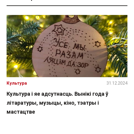
Культура
31.12.2024
Культура і яе адсутнасць. Вынікі года ў
літаратуры, музыцы, кіно, тэатры і
мастацтве