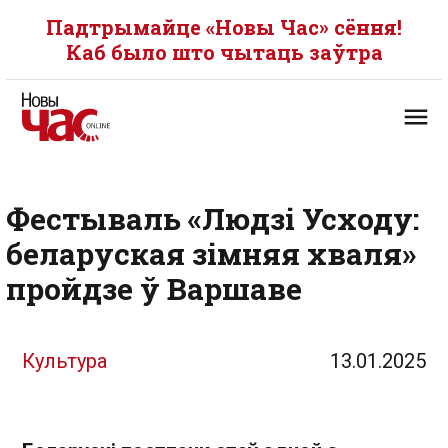
Падтрымайце «Новы Час» сёння!
Каб было што чытаць заўтра
Фестываль «Людзі Усходу:
беларуская зімняя хваля»
пройдзе ў Варшаве
Культура
13.01.2025