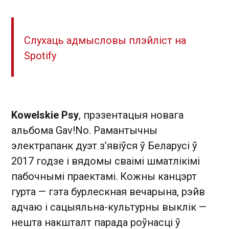
Слухаць адмысловы плэйліст на
Spotify
Kowelskie Psy
, прэзентацыя новага
альбома Gav!No. Рамантычны
электрапанк дуэт з’явіўся ў Беларусі ў
2017 годзе і вядомы сваімі шматлікімі
пабочнымі праектамі. Кожны канцэрт
гурта — гэта бурлескная вечарына, рэйв
адчаю і сацыяльна-культурны выклік —
нешта накшталт парада роўнасці ў