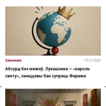
Замежжа
12.07.2026
Абсурд без межаў. Лукашэнка — «кароль
свету», смеццевы бак супраць Фаража
Спасылка без VPN