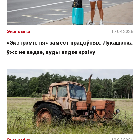
Эканоміка
17.04.2026
«Экстрэмісты» замест працоўных: Лукашэнка
ўжо не ведае, куды вядзе краіну