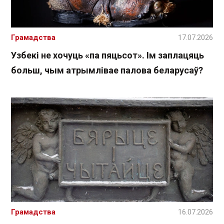
Грамадства
17.07.2026
Узбекі не хочуць «па пяцьсот». Ім заплацяць
больш, чым атрымлівае палова беларусаў?
Грамадства
16.07.2026