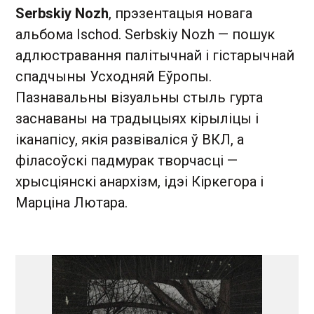
Serbskiy Nozh
, прэзентацыя новага
альбома Ischod. Serbskiy Nozh — пошук
адлюстравання палітычнай і гістарычнай
спадчыны Усходняй Еўропы.
Пазнавальны візуальны стыль гурта
заснаваны на традыцыях кірыліцы і
іканапісу, якія развіваліся ў ВКЛ, а
філасоўскі падмурак творчасці —
хрысціянскі анархізм, ідэі Кіркегора і
Марціна Лютара.