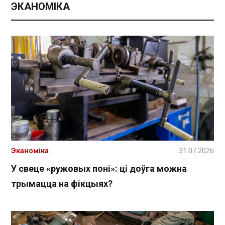
ЭКАНОМІКА
Эканоміка
31.07.2026
У свеце «ружовых поні»: ці доўга можна
трымацца на фікцыях?