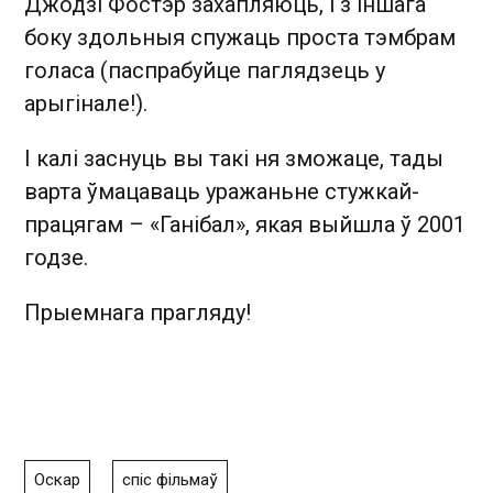
Джодзі Фостэр захапляюць, і з іншага
боку здольныя спужаць проста тэмбрам
голаса (паспрабуйце паглядзець у
арыгінале!).
І калі заснуць вы такі ня зможаце, тады
варта ўмацаваць уражаньне стужкай-
працягам – «Ганібал», якая выйшла ў 2001
годзе.
Прыемнага прагляду!
Оскар
спіс фільмаў