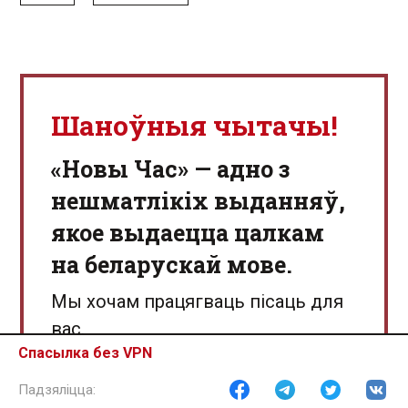
Шаноўныя чытачы!
«Новы Час» — адно з
нешматлікіх выданняў,
якое выдаецца цалкам
на беларускай мове.
Мы хочам працягваць пісаць для
вас.
Спасылка без VPN
І нам вельмі важная ваша
падтрымка.