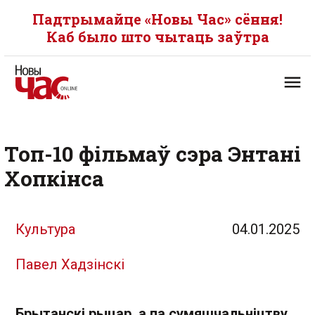
Падтрымайце «Новы Час» сёння!
Каб было што чытаць заўтра
Топ-10 фільмаў сэра Энтані
Хопкінса
Культура
04.01.2025
Павел Хадзінскі
Брытанскі рыцар, а па сумяшчальніцтву