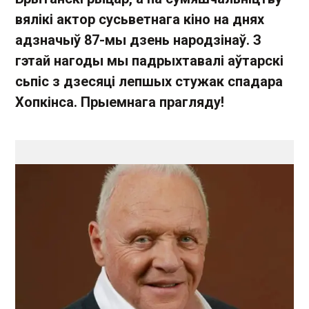
вялікі актор сусьветнага кіно на днях
адзначыў 87-мы дзень народзінаў. З
гэтай нагоды мы падрыхтавалі аўтарскі
сьпіс з дзесяці лепшых стужак спадара
Хопкінса. Прыемнага прагляду!