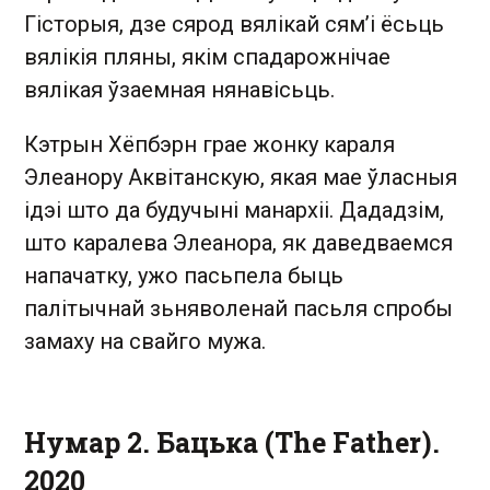
Гісторыя, дзе сярод вялікай сям’і ёсьць
вялікія пляны, якім спадарожнічае
вялікая ўзаемная нянавісьць.
Кэтрын Хёпбэрн грае жонку караля
Элеанору Аквітанскую, якая мае ўласныя
ідэі што да будучыні манархіі. Дададзім,
што каралева Элеанора, як даведваемся
напачатку, ужо пасьпела быць
палітычнай зьняволенай пасьля спробы
замаху на свайго мужа.
Нумар 2. Бацька (The Father).
2020