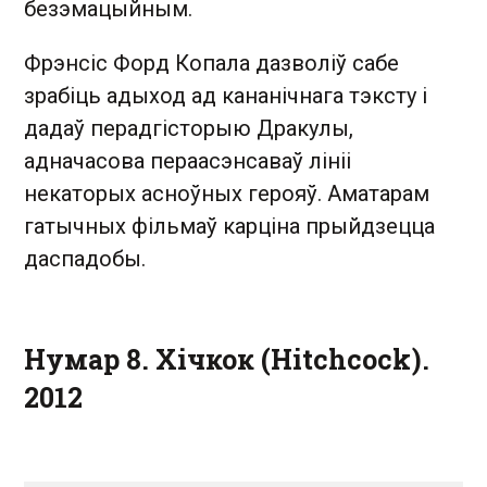
безэмацыйным.
Фрэнсіс Форд Копала дазволіў сабе
зрабіць адыход ад кананічнага тэксту і
дадаў перадгісторыю Дракулы,
адначасова пераасэнсаваў лініі
некаторых асноўных герояў. Аматарам
гатычных фільмаў карціна прыйдзецца
даспадобы.
Нумар 8. Хічкок (Hitchcock).
2012