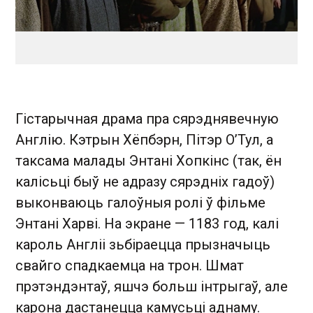
Гістарычная драма пра сярэднявечную
Англію. Кэтрын Хёпбэрн, Пітэр О’Тул, а
таксама малады Энтані Хопкінс (так, ён
калісьці быў не адразу сярэдніх гадоў)
выконваюць галоўныя ролі ў фільме
Энтані Харві. На экране — 1183 год, калі
кароль Англіі зьбіраецца прызначыць
свайго спадкаемца на трон. Шмат
прэтэндэнтаў, яшчэ больш інтрыгаў, але
карона дастанецца камусьці аднаму.