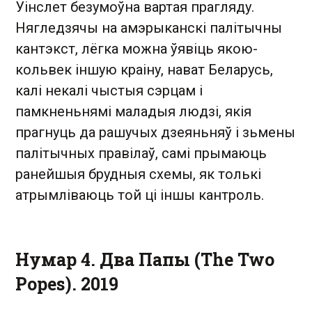
Уінслет безумоўна вартая прагляду.
Нягледзячы на амэрыканскі палітычны
кантэкст, лёгка можна ўявіць якою-
кольвек іншую краіну, нават Беларусь,
калі некалі чыстыя сэрцам і
памкненьнямі маладыя людзі, якія
прагнуць да рашучых дзеяньняў і зьмены
палітычных правілаў, самі прымаюць
ранейшыя брудныя схемы, як толькі
атрымліваюць той ці іншы кантроль.
Нумар 4. Два Папы (The Two
Popes). 2019