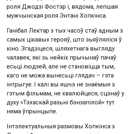
роля Джодзі Фостэр і, вядома, лепшая
мужчынская роля Энтані Хопкінса.
Ганібал Лектар з тых часоў стаў адным з
самых цікавых герояў, што зьяўляліся ў
кіно. Згадзіцеся, шляхетнага выгляду
чалавек, які зь нейкіх прычынаў пачаў
есьці людзей, але не становіцца тым,
каго не можа вынесьці глядач – гэта
інтрыгуе. І калі вы яшчэ не знаёмыя з
гэтым фільмам, не хвалюйцеся, сцэнаў у
духу «Тэхаскай разьні бэнзапілой» тут
няма ўпрынцыпе.
Інтэлектуальныя размовы Хопкінса з