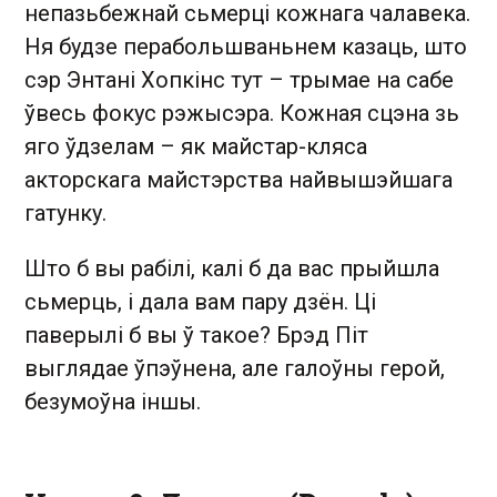
непазьбежнай сьмерці кожнага чалавека.
Ня будзе перабольшваньнем казаць, што
сэр Энтані Хопкінс тут – трымае на сабе
ўвесь фокус рэжысэра. Кожная сцэна зь
яго ўдзелам – як майстар-кляса
акторскага майстэрства найвышэйшага
гатунку.
Што б вы рабілі, калі б да вас прыйшла
сьмерць, і дала вам пару дзён. Ці
паверылі б вы ў такое? Брэд Піт
выглядае ўпэўнена, але галоўны герой,
безумоўна іншы.