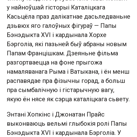
у найноўшай гісторыі Каталіцкага
Касьцёла праз далікатнае дасьледваньне
дзьвюх яго галоўных фігураў — Папы
Бэнэдыкта XVI і кардынала Хорхе
Бэрголіа, які пазьней быў абраны новым
Папам Францішкам. Дзеяньне фільма
разгортваецца на фоне прыгожа
намаляванага Рыма і Ватыкана, і ён менш
распавядае пра фізычны горад, а больш
пра сымбалічную і гістарычную вагу,
якую ён нясе як сэрца каталіцкага сьвету.
Энтані Хопкінс і Джонатан Прайс
выконваюць вельмі глыбокія ролі Папы
Бэнэдыкта XVI і кардынала Бэрголіа. У