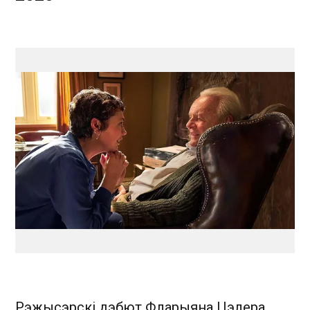
Рэжысэрскі дэбют Фларыяна Цэлера