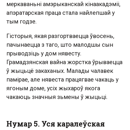
меркаваньні амэрыканскай кінаакадэміі,
апэратарская праца стала найлепшай у
тым годзе.
Гісторыя, якая разгортваецца ўвосень,
пачынаецца з таго, што малодшы сын
прыводзіць у дом нявесту.
Грамадзянская вайна жорстка ўрываецца
ў жыцьцё закаханых. Малады чалавек
памірае, але нявеста працягвае чакаць у
ягоным доме, усіх жыхароў якога
чакаюць значныя зьмены ў жыцьці.
Нумар 5. Уся каралеўская