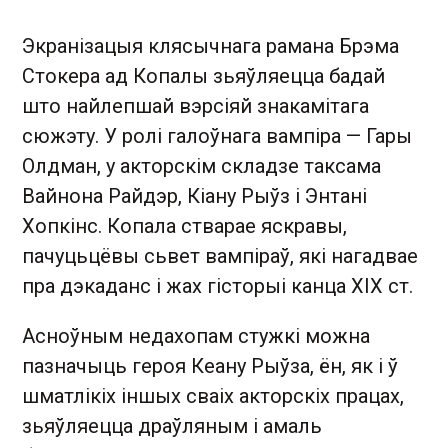
Экранізацыя клясычнага рамана Брэма
Стокера ад Копалы зьяўляецца бадай
што найлепшай вэрсіяй знакамітага
сюжэту. У ролі галоўнага вампіра — Гары
Олдман, у акторскім складзе таксама
Вайнона Райдэр, Кіану Рыўз і Энтані
Хопкінс. Копала стварае яскравы,
пачуцьцёвы сьвет вампіраў, які нагадвае
пра дэкаданс і жах гісторыі канца ХІХ ст.
Асноўным недахопам стужкі можна
пазначыць героя Кеану Рыўза, ён, як і ў
шматлікіх іншых сваіх акторскіх працах,
зьяўляецца драўляным і амаль