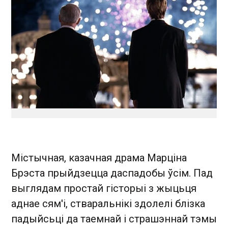
Містычная, казачная драма Марціна
Брэста прыйдзецца даспадобы ўсім. Пад
выглядам простай гісторыі з жыцьця
аднае сям'і, стваральнікі здолелі блізка
падыйсьці да таемнай і страшэннай тэмы