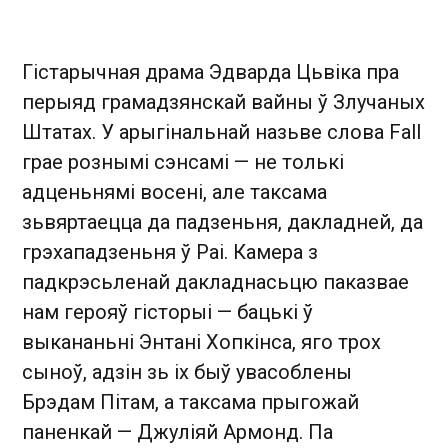
Гістарычная драма Эдварда Цьвіка пра
перыяд грамадзянскай вайны ў Злучаных
Штатах. У арыгінальнай назьве слова Fall
грае рознымі сэнсамі — не толькі
адценьнямі восені, але таксама
зьвяртаецца да падзеньня, дакладней, да
грэхападзеньня ў Раі. Камера з
падкрэсьленай дакладнасьцю паказвае
нам герояў гісторыі — бацькі ў
выкананьні Энтані Хопкінса, яго трох
сыноў, адзін зь іх быў увасоблены
Брэдам Пітам, а таксама прыгожай
паненкай — Джуліяй Армонд. Па