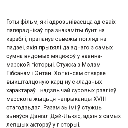
Гэты фільм, які адрозьніваецца ад сваіх
папярэднікаў пра знакаміты бунт на
караблі, прапануе сьвежы погляд на
падзеі, якія прывялі да аднаго з самых
сумна вядомых мяцяжоў у ваенна-
марской гісторыі. Стужка з Мэлам
Гібсанам і Энтані Хопкінсам стварае
выкшталцоную карціну складаных
характараў і надзвычай суровых рэаліяў
марскога жыцьця напрыканцы XVIII
стагодзьдзя. Разам зь імі ў стужцы
зьняўся Дэніэл Дэй-Льюіс, адзін з самых
лепшых актораў у гісторыі.