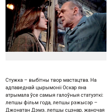
Стужка – выбітны твор мастацтва. На
адпаведнай цырымоніі Оскар яна
атрымала ўсе самыя галоўныя статуэткі:
лепшы фільм года, лепшы рэжысэр –
Джонатан Дэмэ, лепшы сцэнар, жаночая