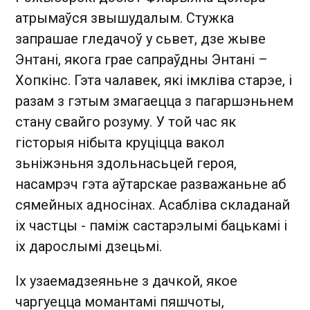
атрымаўся звышудалым. Стужка
запрашае гледачоў у сьвет, дзе жыве
Энтані, якога грае сапраўдны Энтані –
Хопкінс. Гэта чалавек, які імкліва старэе, і
разам з гэтым змагаецца з пагаршэньнем
стану свайго розуму. У той час як
гісторыя нібыта круціцца вакол
зьніжэньня здольнасьцей героя,
насамрэч гэта аўтарскае разважаньне аб
сямейных адносінах. Асабліва складанай
іх частцы - паміж састарэлымі бацькамі і
іх дарослымі дзецьмі.
Іх узаемадзеяньне з дачкой, якое
чаргуецца момантамі пяшчоты,