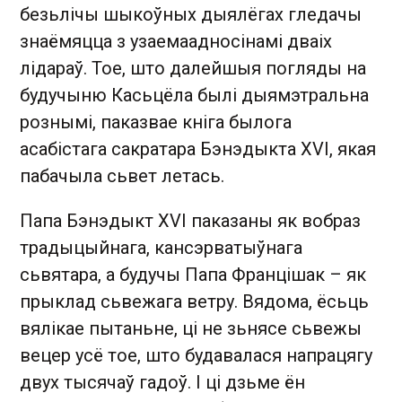
безьлічы шыкоўных дыялёгах гледачы
знаёмяцца з узаемаадносінамі дваіх
лідараў. Тое, што далейшыя погляды на
будучыню Касьцёла былі дыямэтральна
рознымі, паказвае кніга былога
асабістага сакратара Бэнэдыкта XVI, якая
пабачыла сьвет летась.
Папа Бэнэдыкт XVI паказаны як вобраз
традыцыйнага, кансэрватыўнага
сьвятара, а будучы Папа Францішак – як
прыклад сьвежага ветру. Вядома, ёсьць
вялікае пытаньне, ці не зьнясе сьвежы
вецер усё тое, што будавалася напрацягу
двух тысячаў гадоў. І ці дзьме ён