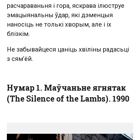
расчараваньня і гора, яскрава ілюструе
эмацыянальны ўдар, які дэменцыя
наносіць не толькі хворым, але і іх
блізкім.
Не забывайцеся цаніць хвіліны радасьці
з сям’ёй.
Нумар 1. Маўчаньне ягнятак
(The Silence of the Lambs). 1990