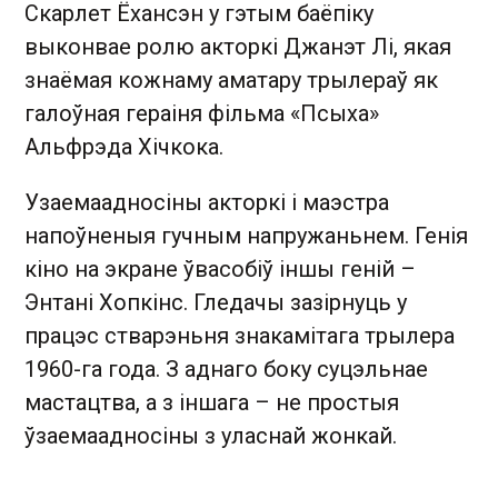
Скарлет Ёхансэн у гэтым баёпіку
выконвае ролю акторкі Джанэт Лі, якая
знаёмая кожнаму аматару трылераў як
галоўная гераіня фільма «Псыха»
Альфрэда Хічкока.
Узаемаадносіны акторкі і маэстра
напоўненыя гучным напружаньнем. Генія
кіно на экране ўвасобіў іншы геній –
Энтані Хопкінс. Гледачы зазірнуць у
працэс стварэньня знакамітага трылера
1960-га года. З аднаго боку суцэльнае
мастацтва, а з іншага – не простыя
ўзаемаадносіны з уласнай жонкай.