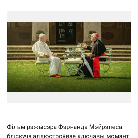
Фільм рэжысэра Фэрнанда Мэйрэлеса
бліскуча адлюстроўвае ключавы момант