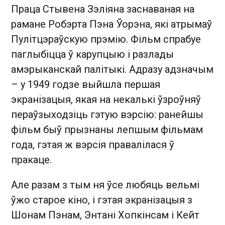
Праца Стывена Зэліяна заснаваная на
рамане Робэрта Пэна Ўорэна, які атрымаў
Пулітцэраўскую прэмію. Фільм спрабуе
паглыбіцца ў карупцыю і разлады
амэрыканскай палітыкі. Адразу адзначым
– у 1949 годзе выйшла першая
экранізацыя, якая на некалькі ўзроўняў
пераўзыходзіць гэтую вэрсію: ранейшы
фільм быў прызнаны лепшым фільмам
года, гэтая ж вэрсія правалілася ў
пракаце.
Але разам з тым ня ўсе любяць вельмі
ўжо старое кіно, і гэтая экранізацыя з
Шонам Пэнам, Энтані Хопкінсам і Кейт