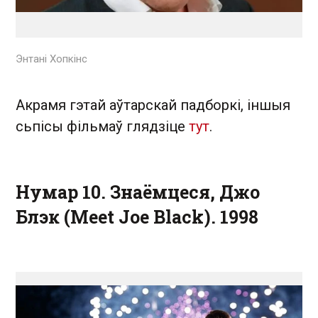
Энтані Хопкінс
Акрамя гэтай аўтарскай падборкі, іншыя
сьпісы фільмаў глядзіце
тут
.
Нумар 10. Знаёмцеся, Джо
Блэк (Meet Joe Black). 1998