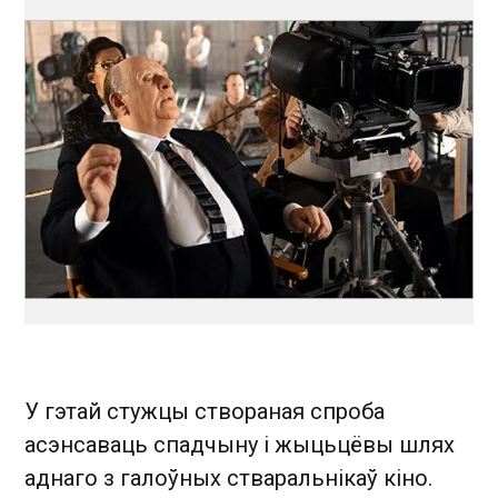
У гэтай стужцы створаная спроба
асэнсаваць спадчыну і жыцьцёвы шлях
аднаго з галоўных стваральнікаў кіно.