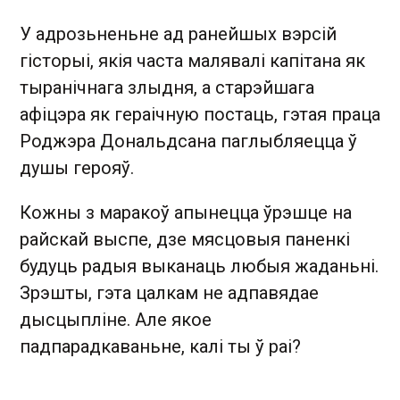
У адрозьненьне ад ранейшых вэрсій
гісторыі, якія часта малявалі капітана як
тыранічнага злыдня, а старэйшага
афіцэра як гераічную постаць, гэтая праца
Роджэра Дональдсана паглыбляецца ў
душы герояў.
Кожны з маракоў апынецца ўрэшце на
райскай выспе, дзе мясцовыя паненкі
будуць радыя выканаць любыя жаданьні.
Зрэшты, гэта цалкам не адпавядае
дысцыпліне. Але якое
падпарадкаваньне, калі ты ў раі?