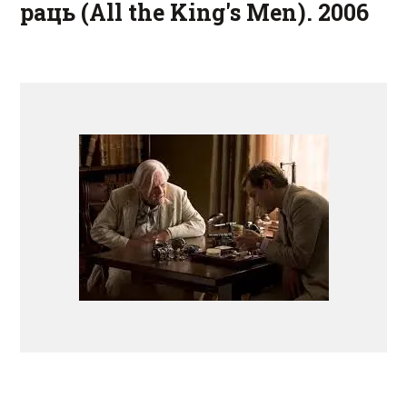
раць (All the King's Men). 2006