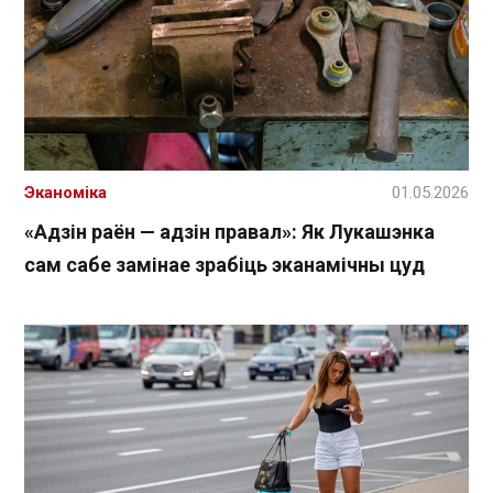
Эканоміка
01.05.2026
«Адзін раён — адзін правал»: Як Лукашэнка
сам сабе замінае зрабіць эканамічны цуд