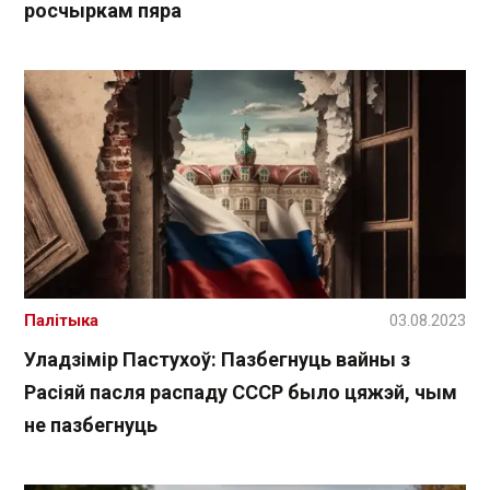
росчыркам пяра
Палітыка
03.08.2023
Уладзімір Пастухоў: Пазбегнуць вайны з
Расіяй пасля распаду СССР было цяжэй, чым
не пазбегнуць