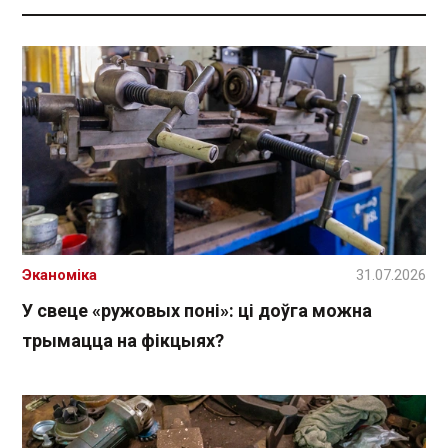
Эканоміка
31.07.2026
У свеце «ружовых поні»: ці доўга можна
трымацца на фікцыях?