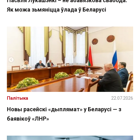
Пасьля Лукашэнкі – не абавязкова свабода.
Як можа зьмяніцца ўлада ў Беларусі
Палітыка
22.07.2026
Новы расейскі «дыплямат» у Беларусі — з
баявікоў «ЛНР»