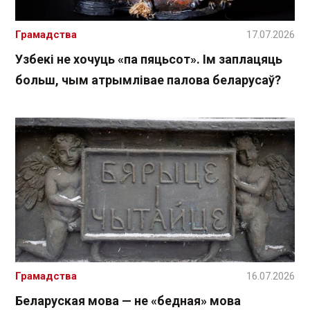
Грамадства
17.07.2026
Узбекі не хочуць «па пяцьсот». Ім заплацяць
больш, чым атрымлівае палова беларусаў?
Грамадства
16.07.2026
Беларуская мова — не «бедная» мова