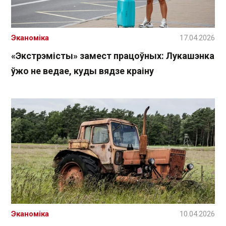
Эканоміка
17.04.2026
«Экстрэмісты» замест працоўных: Лукашэнка
ўжо не ведае, куды вядзе краіну
Эканоміка
10.04.2026