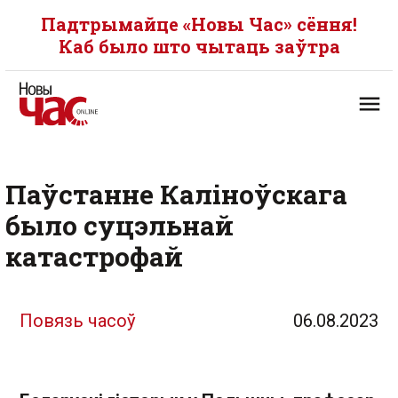
Падтрымайце «Новы Час» сёння!
Каб было што чытаць заўтра
Паўстанне Каліноўскага
было суцэльнай
катастрофай
Повязь часоў
06.08.2023