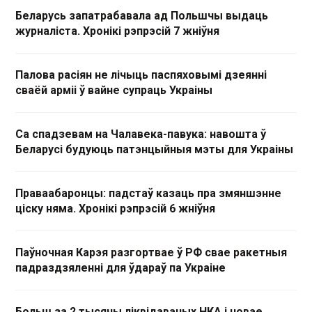
Беларусь запатрабавала ад Польшчы выдаць
журналіста. Хронікі рэпрэсій 7 жніўня
Палова расіян не лічыць паспяховымі дзеянні
сваёй арміі ў вайне супраць Украіны
Са спадзевам на Чалавека-павука: навошта ў
Беларусі будуюць патэнцыйныя мэты для Украіны
Праваабаронцы: падстаў казаць пра змяншэнне
ціску няма. Хронікі рэпрэсій 6 жніўня
Паўночная Карэя разгортвае ў РФ свае ракетныя
падраздзяленні для ўдараў па Украіне
Больш за 2 тысячы ліквідаваных НКА і новае