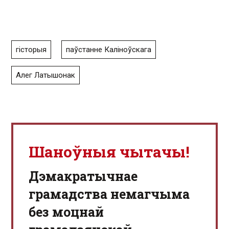
гісторыя
паўстанне Каліноўскага
Алег Латышонак
Шаноўныя чытачы!
Дэмакратычнае
грамадства немагчыма
без моцнай