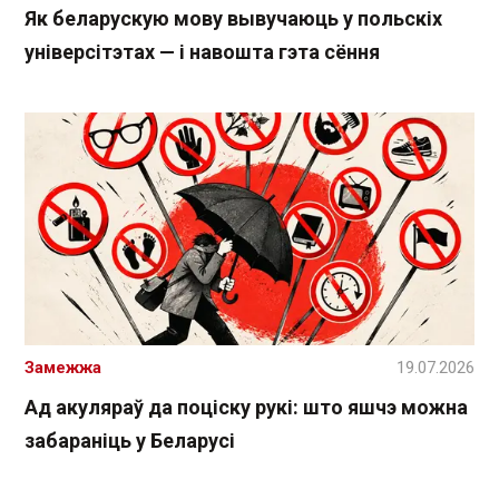
Як беларускую мову вывучаюць у польскіх
універсітэтах — і навошта гэта сёння
Замежжа
19.07.2026
Ад акуляраў да поціску рукі: што яшчэ можна
забараніць у Беларусі