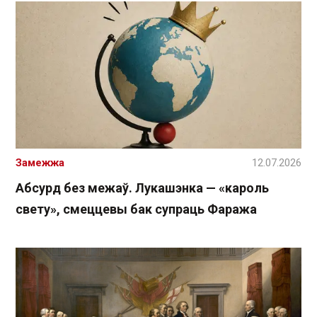
Замежжа
12.07.2026
Абсурд без межаў. Лукашэнка — «кароль
свету», смеццевы бак супраць Фаража