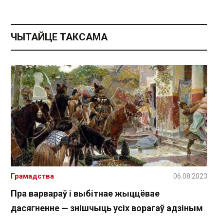
ЧЫТАЙЦЕ ТАКСАМА
Грамадства
06.08.2023
Пра варвараў і выбітнае жыццёвае
дасягненне — знішчыць усіх ворагаў адзіным