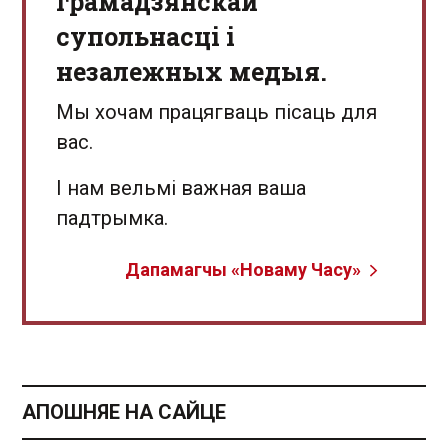
грамадзянскай
супольнасці і
незалежных медыя.
Мы хочам працягваць пісаць для
вас.
І нам вельмі важная ваша
падтрымка.
Дапамагчы «Новаму Часу»
АПОШНЯЕ НА САЙЦЕ