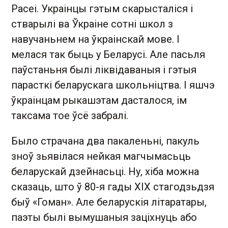
Расеі. Украінцы гэтым скарысталіся і
стварылі ва Ўкраіне сотні школ з
навучаньнем на ўкраінскай мове. І
мелася так быць у Беларусі. Але пасьля
паўстаньня былі ліквідаваныя і гэтыя
парасткі беларускага школьніцтва. І яшчэ
ўкраінцам рыкашэтам дасталося, ім
таксама тое ўсё забралі.
Было страчана два пакаленьні, пакуль
зноў зьявілася нейкая магчымасьць
беларускай дзейнасьці. Ну, хіба можна
сказаць, што ў 80-я гады ХІХ стагодзьдзя
быў «Гоман». Але беларускія літаратары,
паэты былі вымушаныя заціхнуць або