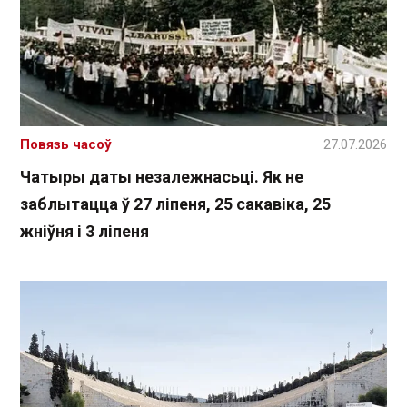
Повязь часоў
27.07.2026
Чатыры даты незалежнасьці. Як не
заблытацца ў 27 ліпеня, 25 сакавіка, 25
жніўня і 3 ліпеня