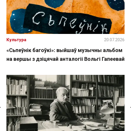
Культура
20.07.2026
«Сьпеўнік багоўкі»: выйшаў музычны альбом
на вершы з дзіцячай анталогіі Вольгі Гапеевай
Спасылка без VPN