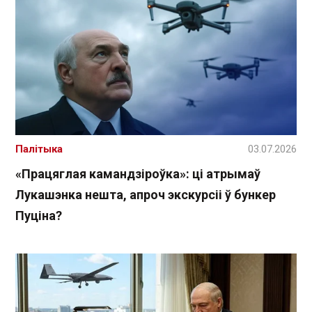
Палітыка
03.07.2026
«Працяглая камандзіроўка»: ці атрымаў
Лукашэнка нешта, апроч экскурсіі ў бункер
Пуціна?