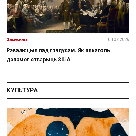
Замежжа
04.07.2026
Рэвалюцыя пад градусам. Як алкаголь
дапамог стварыць ЗША
КУЛЬТУРА