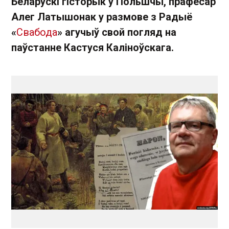
Беларускі гісторык у Польшчы, прафесар
Алег Латышонак у размове з Радыё
«
Свабода
» агучыў свой погляд на
паўстанне Кастуся Каліноўскага.