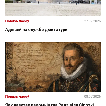
Повязь часоў
27.07.2026
Адысей на службе дыктатуры
Повязь часоў
08.07.2026
Як славутае паломніцтва Радзівіла Сіроткі