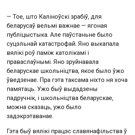
— Тое, што Каліноўскі зрабіў, для
беларусаў вельмі важнае — ягоная
публіцыстыка. Але паўстаньне было
суцэльнай катастрофай. Яно выкапала
вялікі роў паміж католікамі і
праваслаўнымі. Яно зруйнавала
беларускае школьніцтва, якое было ўжо
ўведзенае. Пра гэта таксама ніхто ня хоча
памятаць. Ужо быў выдадзены
падручнік, і школьніцтва беларускае,
можна сказаць, ужо было
задэкрэтаванае.
Гэта быў вялікі працэс славянафільства ў