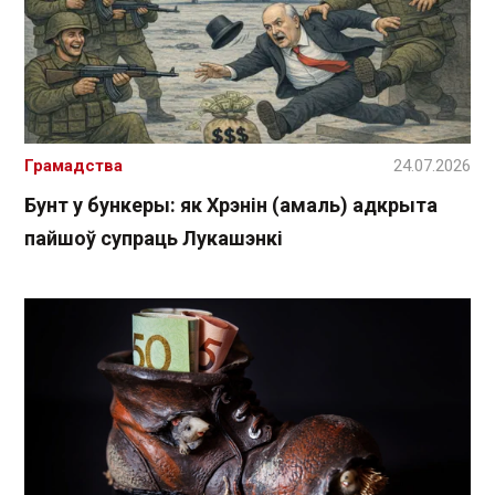
Грамадства
24.07.2026
Бунт у бункеры: як Хрэнін (амаль) адкрыта
пайшоў супраць Лукашэнкі