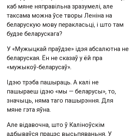
каб мяне няправільна зразумелі, але
таксама можна ўсе творы Леніна на
беларускую мову перакласьці, і што там
будзе беларускага?
У «Мужыцкай праўдзе» ідэя абсалютна не
беларуская. Ён не сказаў у ёй пра
«мужыкоў-беларусаў».
Ідэю трэба пашыраць. А калі не
пашыраеш ідэю «мы — беларусы», то,
значыць, няма таго пашырэння. Для
мяне гэта яўна.
Але відавочна, што ў Каліноўскім
адбываўся працэс высьпяваньня. У