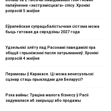
папаўненне «экстрэмісцкага» спісу. Хронікі
рэпрэсій 5 жніўня
Еўрапейская супрацьбалістычная сістэма можа
быць гатовая да сярэдзіны 2027 года
Удзельнікі злёту пад Расонамі паведамілі пра
збіццё і прыніжэнні пасля затрыманняў. Хронікі
рэпрэсій 4 жніўня
Перамовы ў Каракасе. Ці можа венесуэльскі
сцэнар стаць прыкладам для Беларусі?
Рэха вайны: Траціна малога бізнесу ў Расіі
задумалася аб закрыцці або продажы