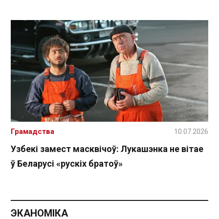
Грамадства
10.07.2026
Узбекі замест масквічоў: Лукашэнка не вітае
ў Беларусі «рускіх братоў»
ЭКАНОМІКА