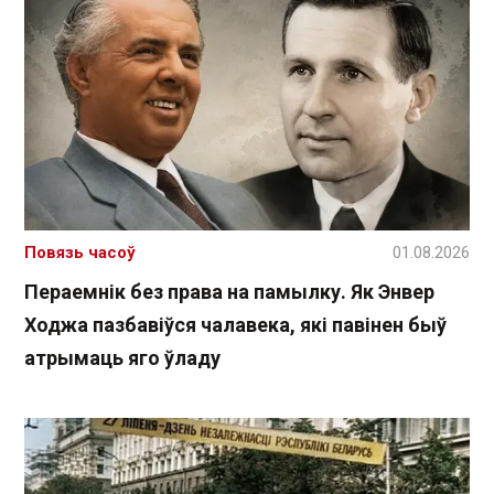
Повязь часоў
01.08.2026
Пераемнік без права на памылку. Як Энвер
Ходжа пазбавіўся чалавека, які павінен быў
атрымаць яго ўладу