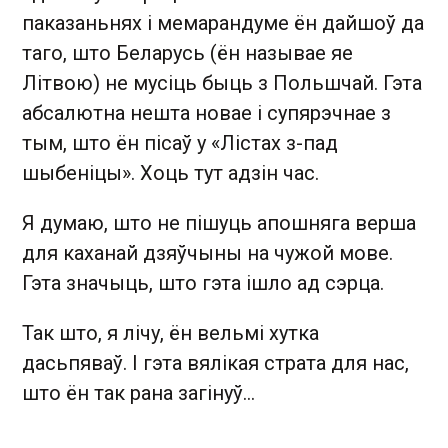
паказаньнях і мемарандуме ён дайшоў да
таго, што Беларусь (ён называе яе
Літвою) не мусіць быць з Польшчай. Гэта
абсалютна нешта новае і супярэчнае з
тым, што ён пісаў у «Лістах з-пад
шыбеніцы». Хоць тут адзін час.
Я думаю, што не пішуць апошняга верша
для каханай дзяўчыны на чужой мове.
Гэта значыць, што гэта ішло ад сэрца.
Так што, я лічу, ён вельмі хутка
дасьпяваў. І гэта вялікая страта для нас,
што ён так рана загінуў…