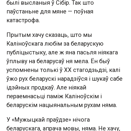
былі высланыя ў Сібір. Так што
паўстаньне для мяне — поўная
катастрофа.
Прытым хачу сказаць, што мы
Каліноўскага любім за беларускую
публіцыстыку, але ж яна пасьля ніякага
ўплыву на беларусаў ня мела. Ён быў
успомнены толькі ў ХХ стагодзьдзі, калі
ўжо рух беларускі нарадзіўся і шукаў сабе
ідэйных продкаў. Але ніякай
пераемнасьці паміж Каліноўскім і
беларускім нацыянальным рухам няма.
У «Мужыцкай праўдзе» нічога
беларускага, апрача мовы, няма. Не хачу,