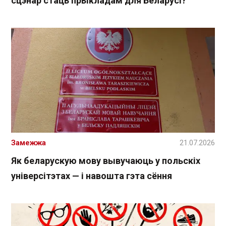
сцэнар стаць прыкладам для Беларусі?
Замежжа
21.07.2026
Як беларускую мову вывучаюць у польскіх
універсітэтах — і навошта гэта сёння