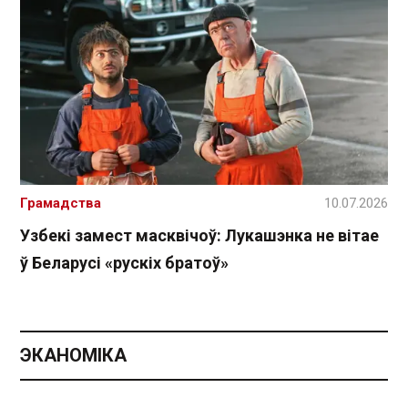
Грамадства
10.07.2026
Узбекі замест масквічоў: Лукашэнка не вітае
ў Беларусі «рускіх братоў»
ЭКАНОМІКА