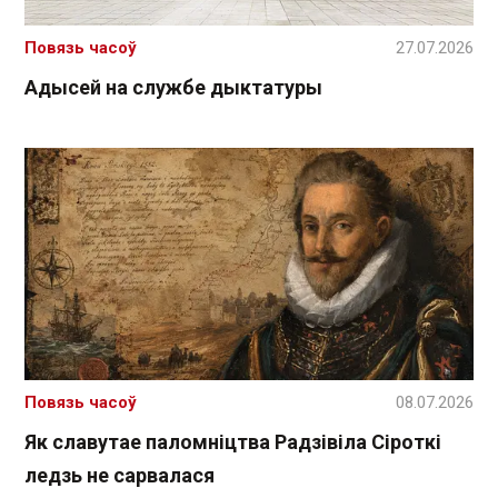
Повязь часоў
27.07.2026
Адысей на службе дыктатуры
Повязь часоў
08.07.2026
Як славутае паломніцтва Радзівіла Сіроткі
ледзь не сарвалася