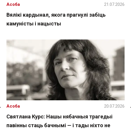
Асоба
21.07.2026
Вялікі кардынал, якога прагнулі забіць
камуністы і нацысты
Асоба
20.07.2026
Спасылка без VPN
Святлана Курс: Нашы нябачныя трагедыі
павінны стаць бачнымі — і тады ніхто не