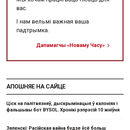
вас.
І нам вельмі важная ваша
падтрымка.
Дапамагчы «Новаму Часу»
АПОШНЯЕ НА САЙЦЕ
Ціск на палітвязняў, дыскрымінацыя ў калоніях і
фальшывы бот BYSOL. Хронікі рэпрэсій 10 жніўня
Зяленскі: Расійская вайна будзе ўсё больш