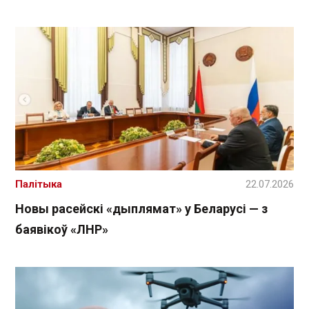
Палітыка
22.07.2026
Новы расейскі «дыплямат» у Беларусі — з
баявікоў «ЛНР»