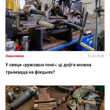
Эканоміка
31.07.2026
У свеце «ружовых поні»: ці доўга можна
трымацца на фікцыях?