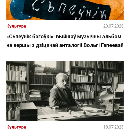
Культура
20.07.2026
«Сьпеўнік багоўкі»: выйшаў музычны альбом
на вершы з дзіцячай анталогіі Вольгі Гапеевай
Культура
18.07.2026