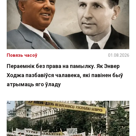
Повязь часоў
01.08.2026
Пераемнік без права на памылку. Як Энвер
Ходжа пазбавіўся чалавека, які павінен быў
атрымаць яго ўладу