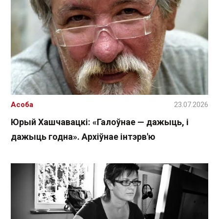
Асоба
23.07.2026
Юрый Хашчавацкі: «Галоўнае — дажыць, і
дажыць годна». Архіўнае інтэрв'ю