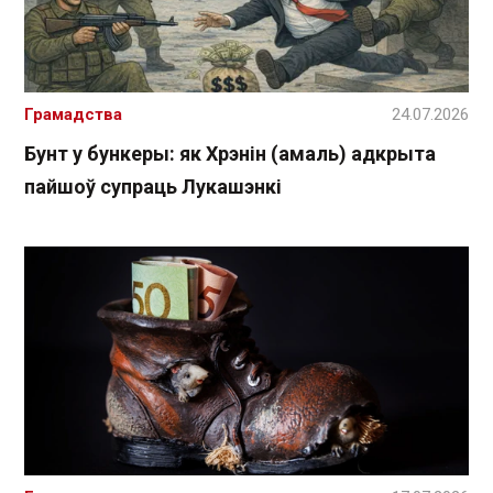
Грамадства
24.07.2026
Бунт у бункеры: як Хрэнін (амаль) адкрыта
пайшоў супраць Лукашэнкі