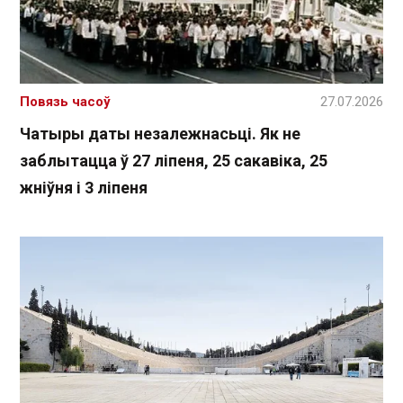
Повязь часоў
27.07.2026
Чатыры даты незалежнасьці. Як не
заблытацца ў 27 ліпеня, 25 сакавіка, 25
жніўня і 3 ліпеня