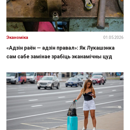
Эканоміка
01.05.2026
«Адзін раён — адзін правал»: Як Лукашэнка
сам сабе замінае зрабіць эканамічны цуд