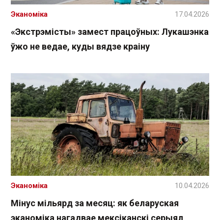
Эканоміка
17.04.2026
«Экстрэмісты» замест працоўных: Лукашэнка
ўжо не ведае, куды вядзе краіну
Эканоміка
10.04.2026
Мінус мільярд за месяц: як беларуская
эканоміка нагадвае мексіканскі серыял