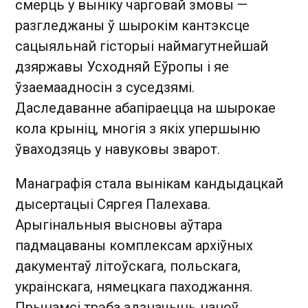
смерць у выніку чарговай змовы —
разгледжаны ў шырокім кантэксце
сацыяльнай гісторыі наймагутнейшай
дзяржавы Усходняй Еўропы і яе
ўзаемаадносін з суседзямі.
Даследаванне абапіраецца на шырокае
кола крыніц, многія з якіх упершыню
ўваходзяць у навуковы зварот.
Манаграфія стала вынікам кандыдацкай
дысертацыі Сяргея Палехава.
Арыгінальныя высновы аўтара
падмацаваны комплексам архіўных
дакументаў літоўскага, польскага,
украінскага, нямецкага паходжання.
Прынамсі трэба адзначыць наноў