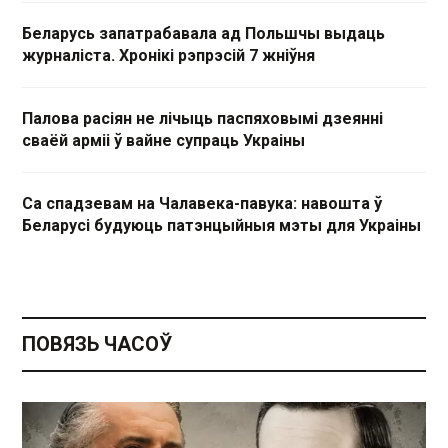
Беларусь запатрабавала ад Польшчы выдаць
журналіста. Хронікі рэпрэсій 7 жніўня
Палова расіян не лічыць паспяховымі дзеянні
сваёй арміі ў вайне супраць Украіны
Са спадзевам на Чалавека-павука: навошта ў
Беларусі будуюць патэнцыйныя мэты для Украіны
ПОВЯЗЬ ЧАСОЎ