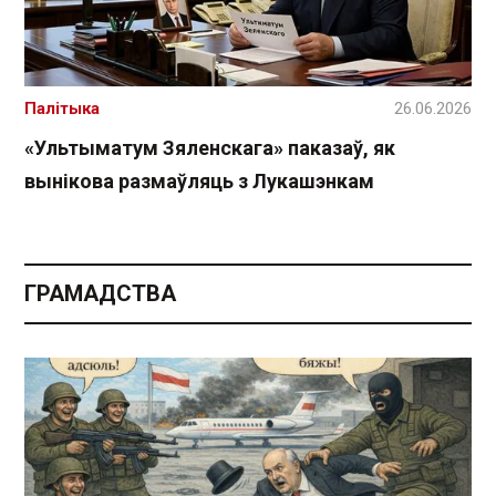
Палітыка
26.06.2026
«Ультыматум Зяленскага» паказаў, як
вынікова размаўляць з Лукашэнкам
ГРАМАДСТВА