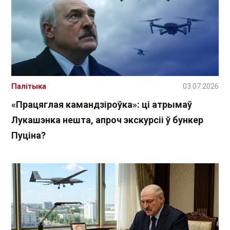
Палітыка
03.07.2026
«Працяглая камандзіроўка»: ці атрымаў
Лукашэнка нешта, апроч экскурсіі ў бункер
Пуціна?