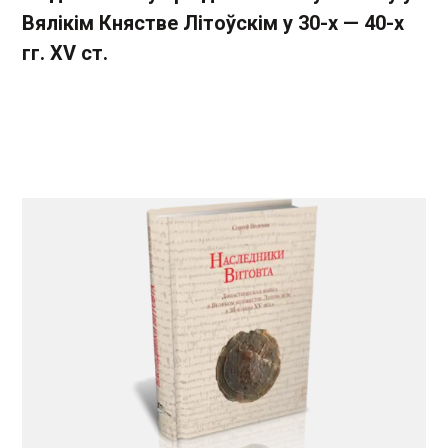
Вялікім Княстве Літоўскім у 30-х — 40-х
гг. XV ст.