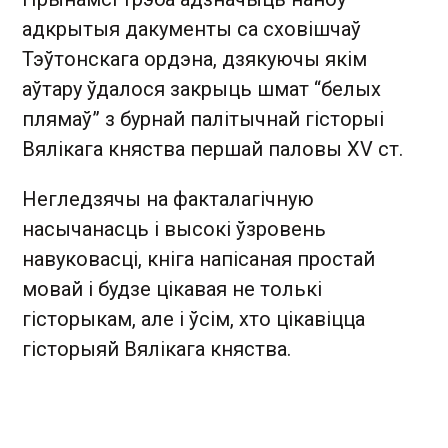
адкрытыя дакументы са сховішчаў
Тэўтонскага ордэна, дзякуючы якім
аўтару ўдалося закрыць шмат “белых
плямаў” з бурнай палітычнай гісторыі
Вялікага княства першай паловы XV ст.
Негледзячы на факталагічную
насычанасць і высокі ўзровень
навуковасці, кніга напісаная простай
мовай і будзе цікавая не толькі
гісторыкам, але і ўсім, хто цікавіцца
гісторыяй Вялікага княства.