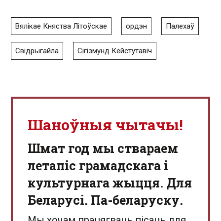
Вялікае Княства Літоўскае
ордэн
Палехаў
Свідрыгайла
Сігізмунд Кейстутавіч
Шаноўныя чытачы!
Шмат год мы ствараем
летапіс грамадскага і
культурнага жыцця. Для
Беларусі. Па-беларуску.
Мы хочам працягваць пісаць для