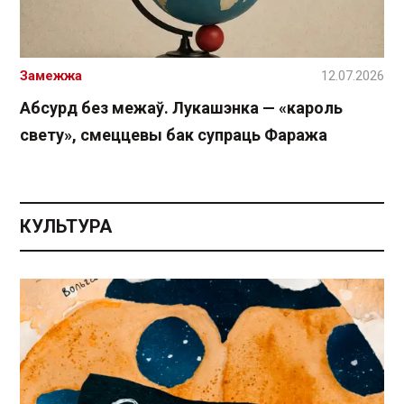
Замежжа
12.07.2026
Абсурд без межаў. Лукашэнка — «кароль
свету», смеццевы бак супраць Фаража
КУЛЬТУРА