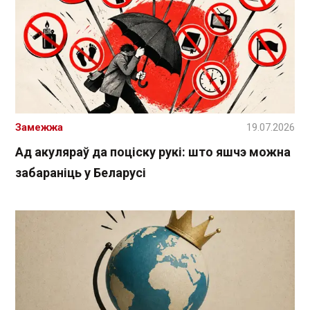
Замежжа
19.07.2026
Ад акуляраў да поціску рукі: што яшчэ можна
забараніць у Беларусі