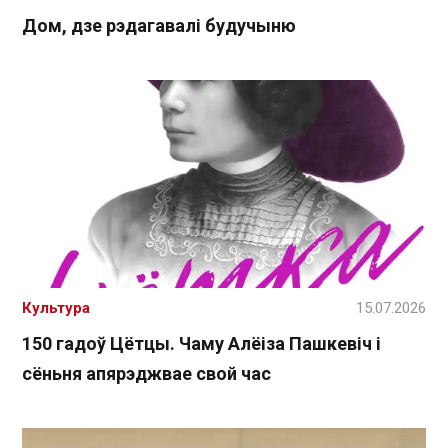
Дом, дзе рэдагавалі будучыню
Культура
15.07.2026
150 гадоў Цётцы. Чаму Алёіза Пашкевіч і
сёньня апярэджвае свой час