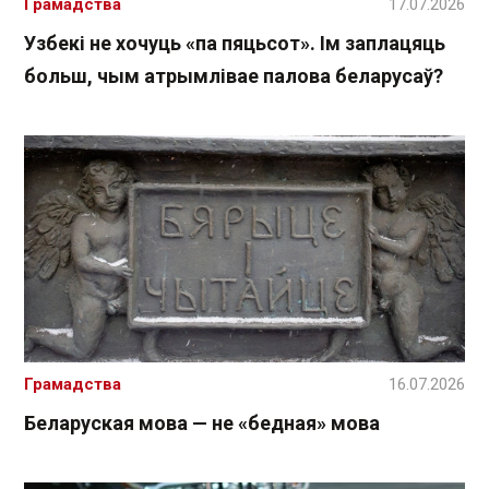
Грамадства
17.07.2026
Узбекі не хочуць «па пяцьсот». Ім заплацяць
больш, чым атрымлівае палова беларусаў?
Грамадства
16.07.2026
Беларуская мова — не «бедная» мова