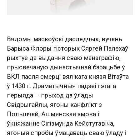
Вядомы маскоўскі даследчык, вучань
Барыса Флоры гісторык Сяргей Палехаў
рыхтуе да выдання сваю манаграфію,
прысвечаную дынастычнай барацьбе ў
ВКЛ пасля смерці вялікага князя Вітаўта
ў 1430 г. Драматычныя падзеі гэтага
перыяда — прыход да ўлады
Свідрыгайлы, ягоны канфлікт з
Польшчай, Ашмянская змова і
ўкняжанне Сігізмунда Кейстутавіча,
ягоныя спробы ўмацаваць сваю ўладу і