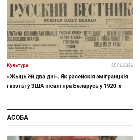
Культура
25.06.2026
«Жыць ёй два дні». Як расейскія эмігранцкія
газэты ў ЗША пісалі пра Беларусь у 1920-х
АСОБА