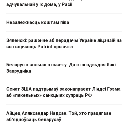
адчувальнай у іх дома, у Расіі
Незалежнасць коштам піва
Зяленскі: рашэнне аб перадачы Украіне ліцэнзій на
вытворчасць Patriot прынята
Беларус з вольнага сьвету. Да стагодзьдзя Янкі
Запрудніка
Сенат ЗША падтрымаў законапраект Ліндсі Грэма
аб «пякельных» санкцыях супраць РФ
Айцец Аляксандар Надсан. Той, хто працягвае
аб'ядноўваць беларусаў