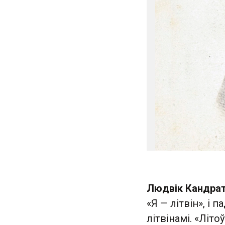
Людвік Кандрат
«Я — літвін», і 
літвінамі. «Літо