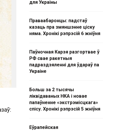
для Украіны
Праваабаронцы: падстаў
казаць пра змяншэнне ціску
няма. Хронікі рэпрэсій 6 жніўня
Паўночная Карэя разгортвае ў
РФ свае ракетныя
падраздзяленні для ўдараў па
Украіне
Больш за 2 тысячы
ліквідаваных НКА і новае
папаўненне «экстрэмісцкага»
заў:
спісу. Хронікі рэпрэсій 5 жніўня
Еўрапейская