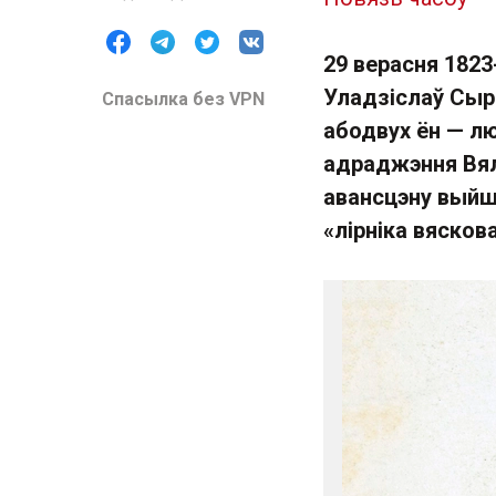
29 верасня 1823
Уладзіслаў Сыр
Спасылка без VPN
абодвух ён — лю
адраджэння Вялі
авансцэну выйшл
«лірніка вясков