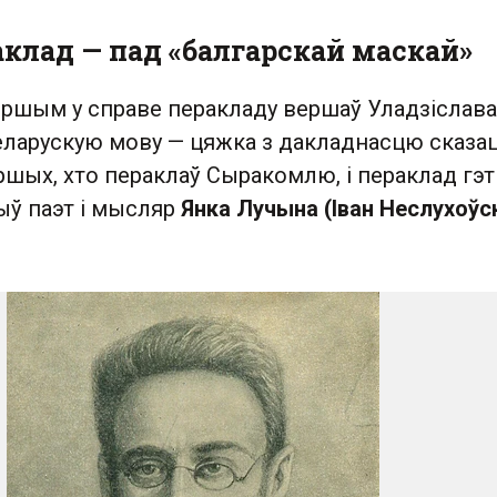
клад — пад «балгарскай маскай»
першым у справе перакладу вершаў Уладзіслава
еларускую мову — цяжка з дакладнасцю сказац
ршых, хто пераклаў Сыракомлю, і пераклад гэ
ыў паэт і мысляр
Янка Лучына (Іван Неслухоўск