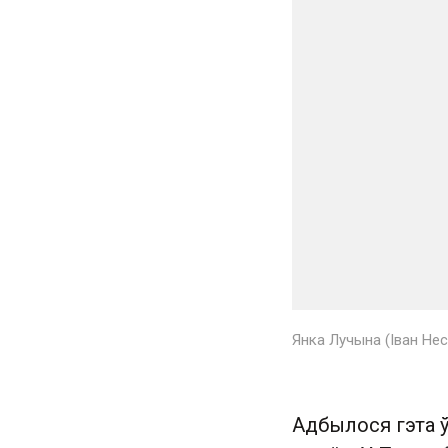
Янка Лучына (Іван Нес
Адбылося гэта ў