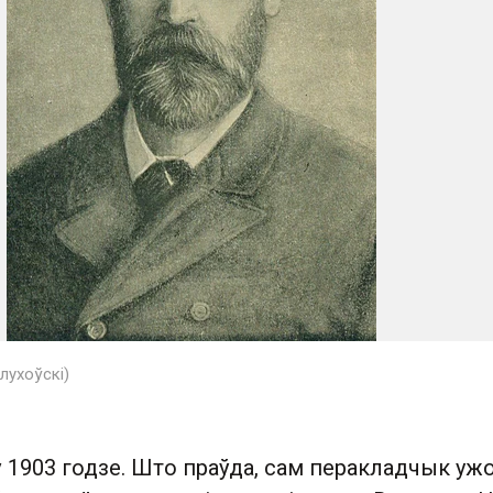
лухоўскі)
 1903 годзе. Што праўда, сам перакладчык уж