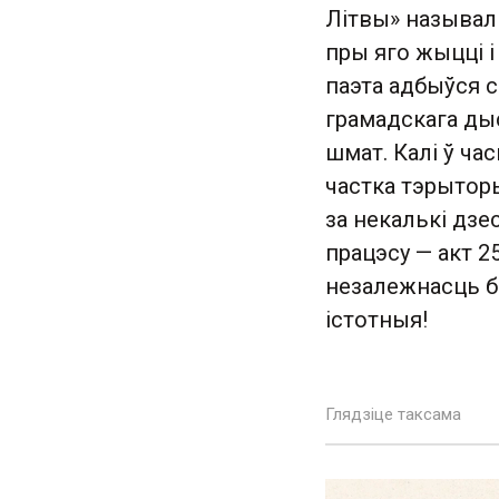
Літвы» называл
пры яго жыцці і 
паэта адбыўся 
грамадскага дыс
шмат. Калі ў ча
частка тэрыторы
за некалькі дзе
працэсу — акт 2
незалежнасць б
істотныя!
Глядзіце таксама