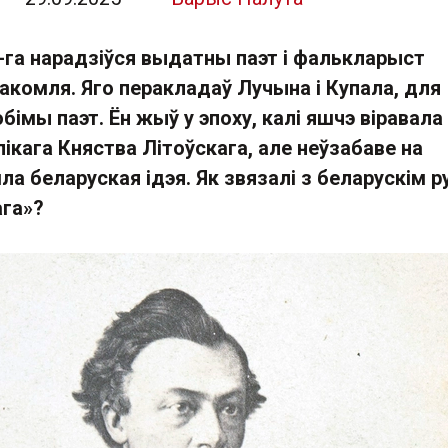
-га нарадзіўся выдатны паэт і фалькларыст
акомля. Яго перакладаў Лучына і Купала, для
бімы паэт. Ён жыў у эпоху, калі яшчэ віравала
кага Княства Літоўскага, але неўзабаве на
а беларуская ідэя. Як звязалі з беларускім р
ага»?