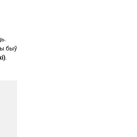
ь.
ты быў
і)
.