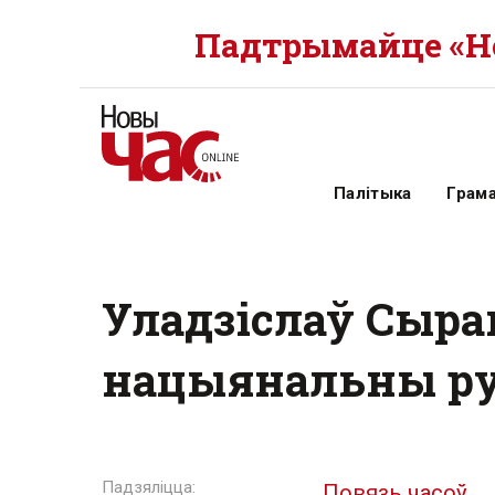
Падтрымайце «Но
Палітыка
Грам
Уладзіслаў Сыра
нацыянальны р
Повязь часоў