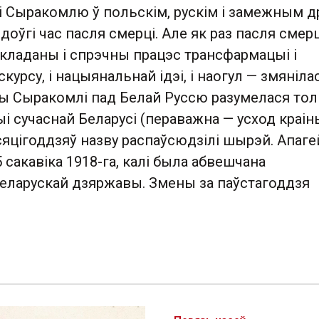
і Сыракомлю ў польскім, рускім і замежным д
доўгі час пасля смерці. Але як раз пасля смерц
складаны і спрэчны працэс трансфармацыі і
курсу, і нацыянальнай ідэі, і наогул — змяніла
сы Сыракомлі пад Белай Руссю разумелася тол
і сучаснай Беларусі (пераважна — усход краіны
сяцігоддзяў назву распаўсюдзілі шырэй. Апаге
5 сакавіка 1918-га, калі была абвешчана
еларускай дзяржавы. Змены за паўстагоддзя