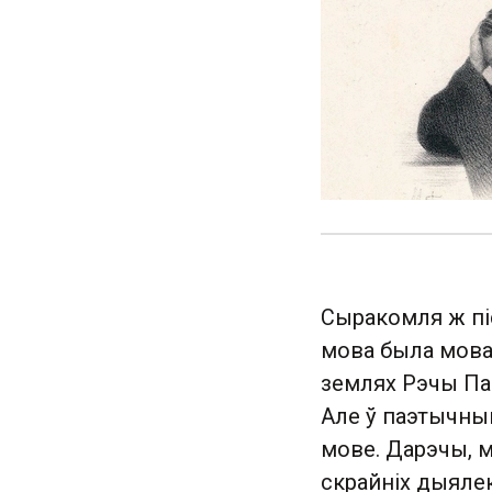
Сыракомля ж піс
мова была мовай
землях Рэчы Пас
Але ў паэтычны
мове. Дарэчы, м
скрайніх дыялект