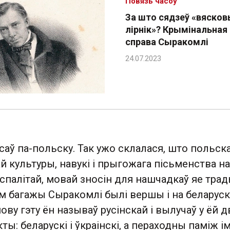
Повязь часоў
За што сядзеў «вяско
лірнік»? Крымінальная
справа Сыракомлі
аў па-польску. Так ужо склалася, што польск
 культуры, навукі і прыгожага пісьменства на
палітай, мовай зносін для нашчадкаў яе трад
м багажы Сыракомлі былі вершы і на беларус
ову гэту ён называў русінскай і вылучаў у ёй д
ы: беларускі і ўкраінскі, а пераходны паміж ім