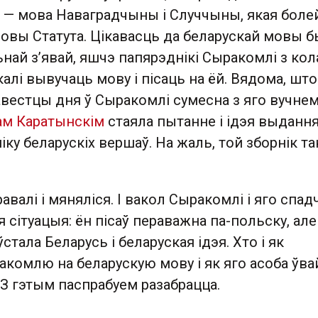
 — мова Наваградчыны і Случчыны, якая боле
мовы Статута. Цікавасць да беларускай мовы 
най з’явай, яшчэ папярэднікі Сыракомлі з кол
калі вывучаць мову і пісаць на ёй. Вядома, што
авестцы дня ў Сыракомлі сумесна з яго вучнем
ам Каратынскім
стаяла пытанне і ідэя выданн
ку беларускіх вершаў. На жаль, той зборнік так
іравалі і мяняліся. І вакол Сыракомлі і яго сп
я сітуацыя: ён пісаў пераважна па-польску, але
аўстала Беларусь і беларуская ідэя. Хто і як
акомлю на беларускую мову і як яго асоба ўв
? З гэтым паспрабуем разабрацца.