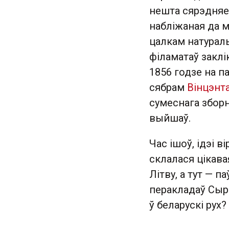
нешта сярэдняе
набліжаная да 
цалкам натураль
філаматаў заклі
1856 годзе на п
сябрам
Вінцэнт
сумеснага зборні
выйшаў.
Час ішоў, ідэі в
склалася цікава
Літву, а тут — п
перакладаў Сыр
ў беларускі рух