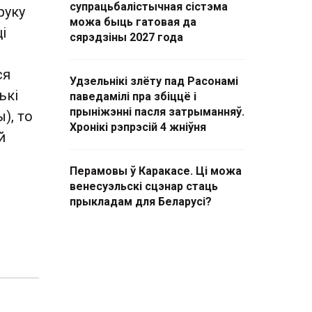
супрацьбалістычная сістэма
руку
можа быць гатовая да
і
сярэдзіны 2027 года
ся
Удзельнікі злёту пад Расонамі
ькі
паведамілі пра збіццё і
прыніжэнні пасля затрыманняў.
), то
Хронікі рэпрэсій 4 жніўня
й
Перамовы ў Каракасе. Ці можа
венесуэльскі сцэнар стаць
прыкладам для Беларусі?