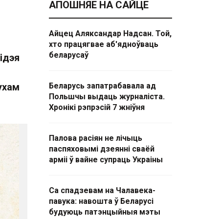
АПОШНЯЕ НА САЙЦЕ
Айцец Аляксандар Надсан. Той,
хто працягвае аб'ядноўваць
беларусаў
 ідэя
ухам
Беларусь запатрабавала ад
Польшчы выдаць журналіста.
Хронікі рэпрэсій 7 жніўня
Палова расіян не лічыць
паспяховымі дзеянні сваёй
арміі ў вайне супраць Украіны
Са спадзевам на Чалавека-
павука: навошта ў Беларусі
будуюць патэнцыйныя мэты