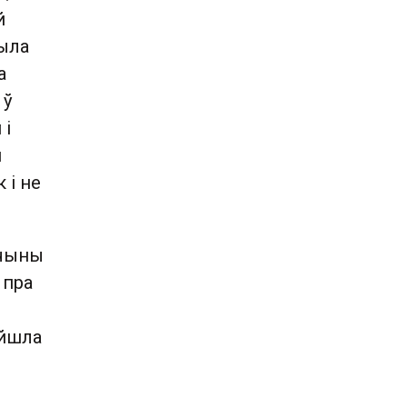
й
была
а
 ў
 і
я
 і не
адчыны
 пра
айшла