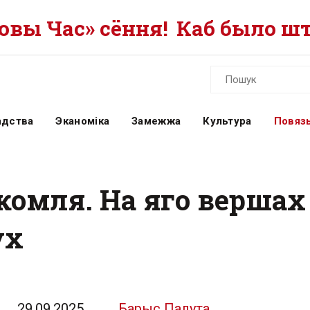
вы Час» сёння!
Каб было шт
адства
Эканоміка
Замежжа
Культура
Повязь
комля. На яго вершах
ух
29.09.2025
Барыс Палута