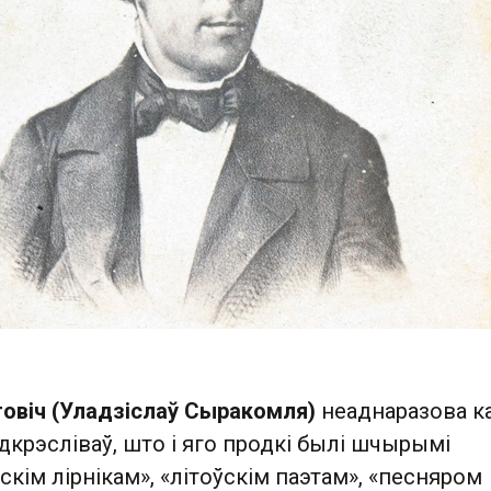
овіч (Уладзіслаў Сыракомля)
неаднаразова ка
падкрэсліваў, што і яго продкі былі шчырымі
ўскім лірнікам», «літоўскім паэтам», «песняром