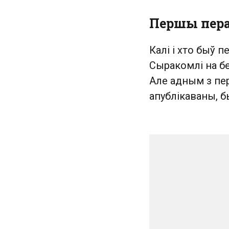
Першы пера
Калі і хто быў 
Сыракомлі на б
Але адным з пе
апублікаваны, б