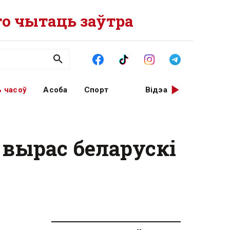
о чытаць заўтра
 часоў
Асоба
Спорт
Відэа
 вырас беларускі