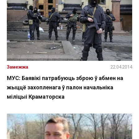
Замежжа
22.04.2014
МУС: Баявікі патрабуюць зброю ў абмен на
жыццё захопленага ў палон начальніка
міліцыі Краматорска