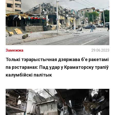
Замежжа
29.06.2023
Толькі тэрарыстычная дзяржава б’е ракетамі
па рэстаранах: Пад удар у Краматорску трапіў
калумбійскі палітык