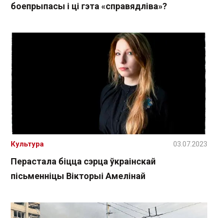
боепрыпасы і ці гэта «справядліва»?
Культура
03.07.2023
Перастала біцца сэрца ўкраінскай
пісьменніцы Вікторыі Амелінай