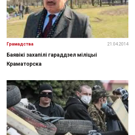
Грамадства
21.04.2014
Баявікі захапілі гараддзел міліцыі
Краматорска