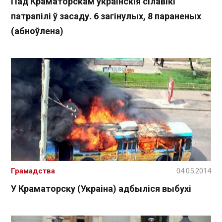
Пад Краматорскам украінскія сілавікі
патрапілі ў засаду. 6 загінулых, 8 параненых
(абноўлена)
Грамадства
04.05.2014
У Краматорску (Украіна) адбыліся выбухі