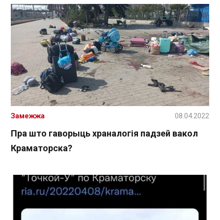
Замежжа
08.04.2022
Пра што гаворыць храналогія падзей вакол
Краматорска?