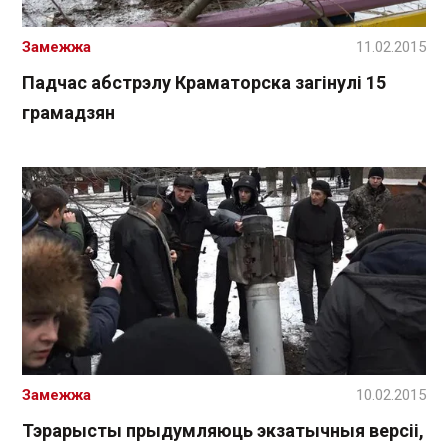
Замежжа
11.02.2015
Падчас абстрэлу Краматорска загінулі 15
грамадзян
Замежжа
10.02.2015
Тэрарысты прыдумляюць экзатычныя версіі,