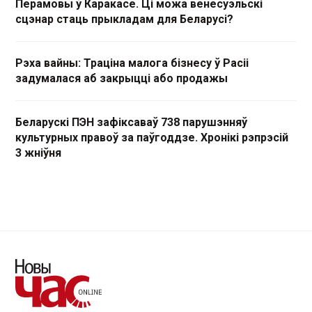
Перамовы ў Каракасе. Ці можа венесуэльскі
сцэнар стаць прыкладам для Беларусі?
Рэха вайны: Траціна малога бізнесу ў Расіі
задумалася аб закрыцці або продажы
Беларускі ПЭН зафіксаваў 738 парушэнняў
культурных правоў за паўгоддзе. Хронікі рэпрэсій
3 жніўня