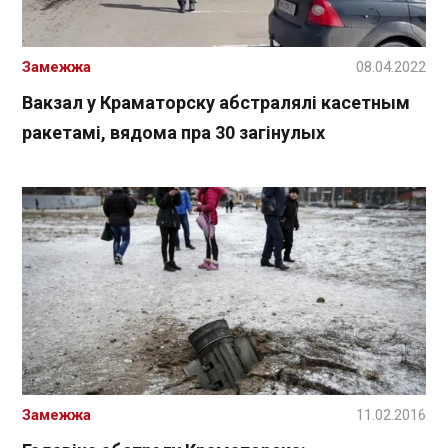
Замежжа
08.04.2022
Вакзал у Краматорску абстралялі касетным
ракетамі, вядома пра 30 загінулых
Замежжа
11.02.2016