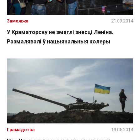
Замежжа
21.09.2014
У Краматорску не змаглі знесці Леніна.
Размалявалі ў нацыянальныя колеры
Грамадства
13.05.2014