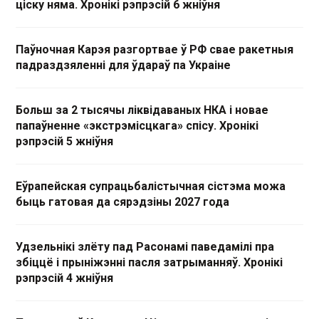
ціску няма. Хронікі рэпрэсій 6 жніўня
Паўночная Карэя разгортвае ў РФ свае ракетныя
падраздзяленні для ўдараў па Украіне
Больш за 2 тысячы ліквідаваных НКА і новае
папаўненне «экстрэмісцкага» спісу. Хронікі
рэпрэсій 5 жніўня
Еўрапейская супрацьбалістычная сістэма можа
быць гатовая да сярэдзіны 2027 года
Удзельнікі злёту пад Расонамі паведамілі пра
збіццё і прыніжэнні пасля затрыманняў. Хронікі
рэпрэсій 4 жніўня