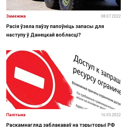
Замежжа
08.07.2022
Расія ўзяла паўзу папоўніць запасы для
наступу ў Данецкай вобласці?
Палітыка
16.05.2022
Раскамнагляд заблакаваў на тэрыторыі РФ