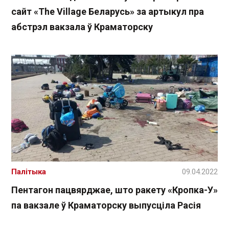
сайт «The Village Беларусь» за артыкул пра
абстрэл вакзала ў Краматорску
Палітыка
09.04.2022
Пентагон пацвярджае, што ракету «Кропка-У»
па вакзале ў Краматорску выпусціла Расія