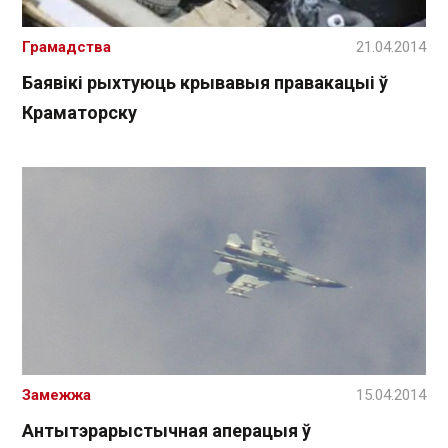
Грамадства
21.04.2014
Баявікі рыхтуюць крывавыя правакацыі ў
Краматорску
Замежжа
15.04.2014
Антытэрарыстычная аперацыя ў