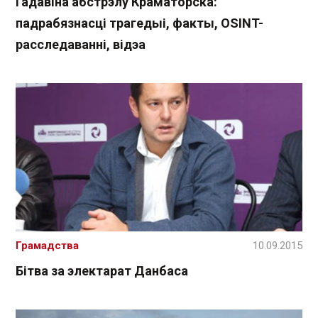
Гадавіна абстрэлу Краматорска:
падрабязнасці трагедыі, факты, OSINT-
расследаванні, відэа
Грамадства
10.09.2015
Бітва за электарат Данбаса