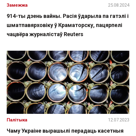
Замежжа
25.08.2024
914-ты дзень вайны. Расія ўдарыла па гатэлі і
шматпавярховіку ў Краматорску, пацярпелі
чацвёра журналістаў Reuters
Палітыка
12.07.2023
Чаму Украіне вырашылі перадаць касетныя