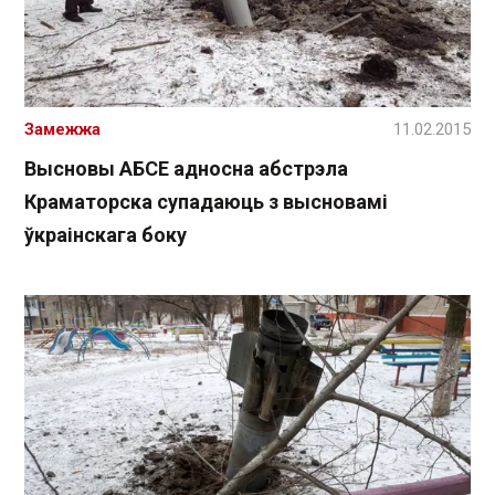
Замежжа
11.02.2015
Высновы АБСЕ адносна абстрэла
Краматорска супадаюць з высновамі
ўкраінскага боку