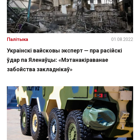
Палітыка
01.08.2022
Украінскі вайсковы эксперт — пра расійскі
ўдар па Яленаўцы: «Мэтанакіраванае
забойства закладнікаў»