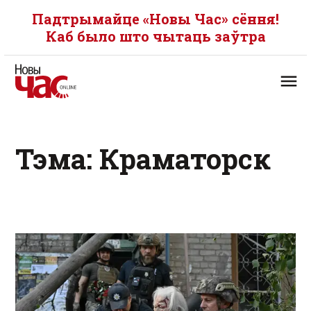
Падтрымайце «Новы Час» сёння!
Каб было што чытаць заўтра
Тэма: Краматорск