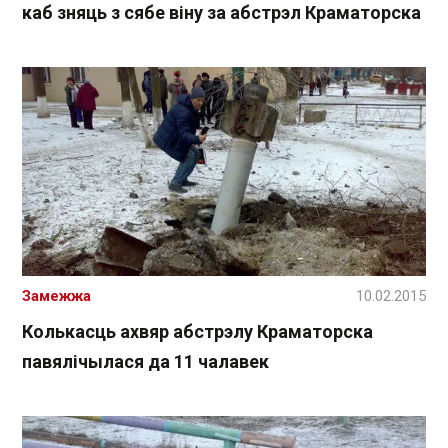
каб зняць з сябе віну за абстрэл Краматорска
Замежжа
10.02.2015
Колькасць ахвяр абстрэлу Краматорска
павялічылася да 11 чалавек