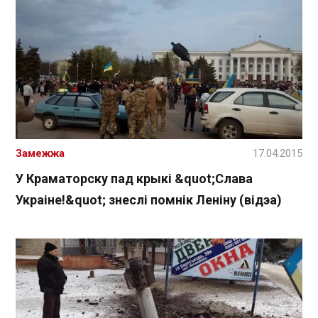
Замежжа
17.04.2015
У Краматорску пад крыкі &quot;Слава
Украіне!&quot; знеслі помнік Леніну (відэа)