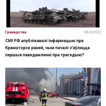
Грамадства
08.04.2022
СМІ РФ апублікавалі інфармацыю пра
Краматорск раней, чым пачалі з’яўляцца
першыя паведамленні пра трагедыю?