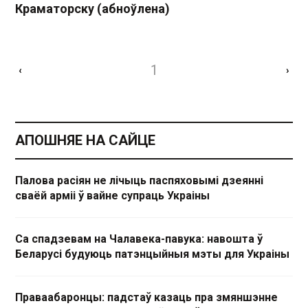
Краматорску (абноўлена)
1
‹
›
АПОШНЯЕ НА САЙЦЕ
Палова расіян не лічыць паспяховымі дзеянні
сваёй арміі ў вайне супраць Украіны
Са спадзевам на Чалавека-павука: навошта ў
Беларусі будуюць патэнцыйныя мэты для Украіны
Праваабаронцы: падстаў казаць пра змяншэнне