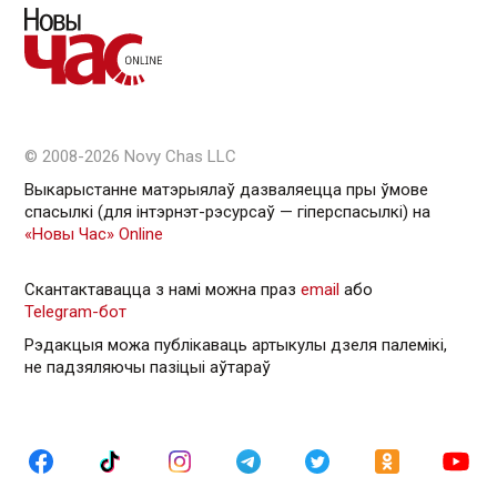
© 2008-2026 Novy Chas LLC
Выкарыстанне матэрыялаў дазваляецца пры ўмове
спасылкі (для інтэрнэт-рэсурсаў — гiперспасылкi) на
«Новы Час» Online
Скантактавацца з намі можна праз
email
або
Telegram-бот
Рэдакцыя можа публікаваць артыкулы дзеля палемікі,
не падзяляючы пазіцыі аўтараў