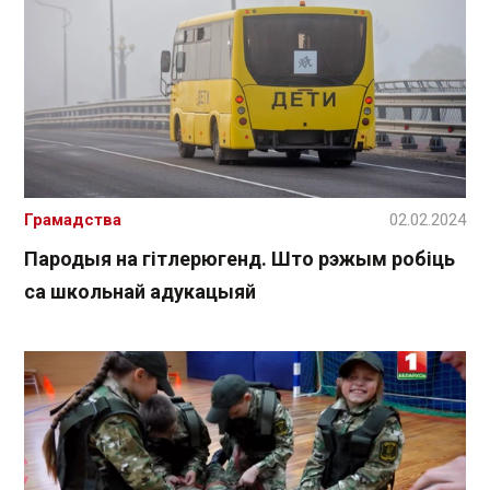
Грамадства
02.02.2024
Пародыя на гітлерюгенд. Што рэжым робіць
са школьнай адукацыяй