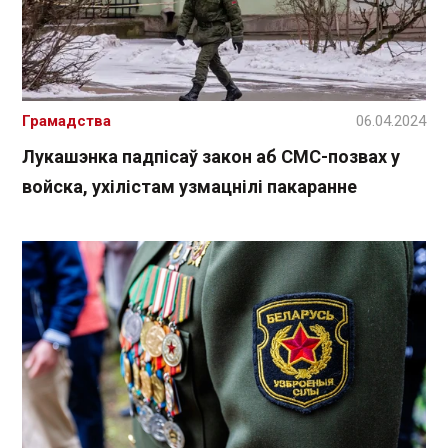
Грамадства
06.04.2024
Лукашэнка падпісаў закон аб СМС-позвах у
войска, ухілістам узмацнілі пакаранне