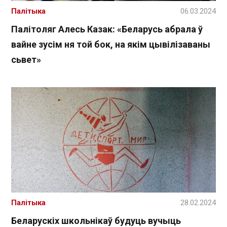
Палітыка
06.03.2024
Палітоляг Алесь Казак: «Беларусь абрала ў
вайне зусім ня той бок, на якім цывілізаваны
сьвет»
Палітыка
28.02.2024
Беларускіх школьнікаў будуць вучыць