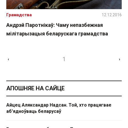
Грамадства
12.12.2016
Андрэй Паротнікаў: Чаму непазбежная
мілітарызацыя беларускага грамадства
1
‹
›
АПОШНЯЕ НА САЙЦЕ
Айцец Аляксандар Надсан. Той, хто працягвае
аб'ядноўваць беларусаў