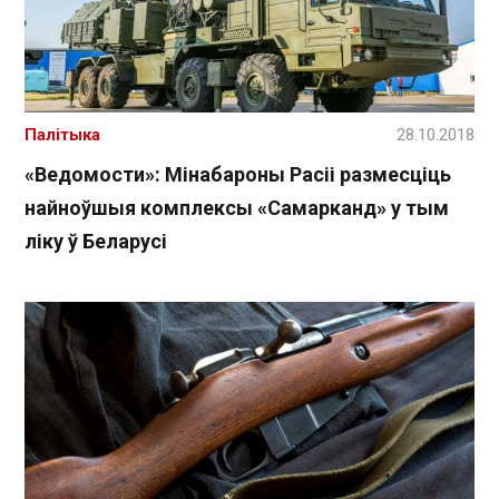
Палітыка
28.10.2018
«Ведомости»: Мінабароны Расіі размесціць
найноўшыя комплексы «Самарканд» у тым
ліку ў Беларусі