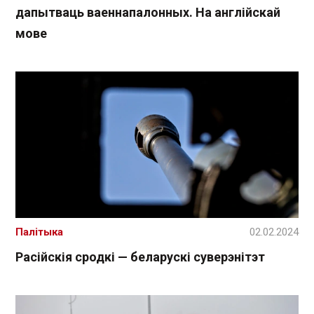
дапытваць ваеннапалонных. На англійскай
мове
Палітыка
02.02.2024
Расійскія сродкі — беларускі суверэнітэт