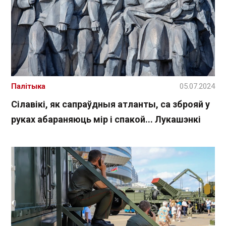
Палітыка
05.07.2024
Сілавікі, як сапраўдныя атланты, са зброяй у
руках абараняюць мір і спакой... Лукашэнкі