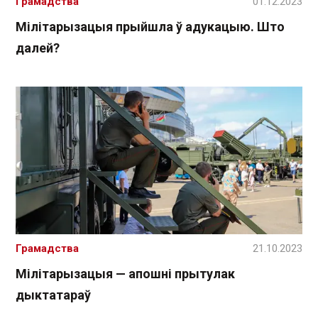
Грамадства
01.12.2023
Мілітарызацыя прыйшла ў адукацыю. Што
далей?
Грамадства
21.10.2023
Мілітарызацыя — апошні прытулак
дыктатараў