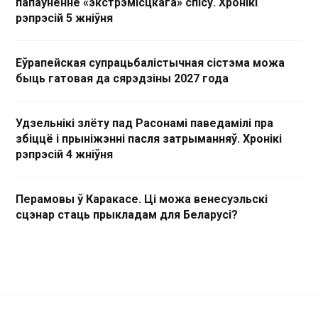
папаўненне «экстрэмісцкага» спісу. Хронікі
рэпрэсій 5 жніўня
Еўрапейская супрацьбалістычная сістэма можа
быць гатовая да сярэдзіны 2027 года
Удзельнікі злёту пад Расонамі паведамілі пра
збіццё і прыніжэнні пасля затрыманняў. Хронікі
рэпрэсій 4 жніўня
Перамовы ў Каракасе. Ці можа венесуэльскі
сцэнар стаць прыкладам для Беларусі?