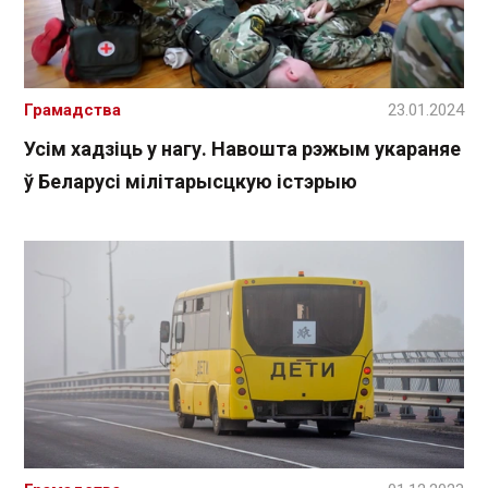
Грамадства
23.01.2024
Усім хадзіць у нагу. Навошта рэжым укараняе
ў Беларусі мілітарысцкую істэрыю