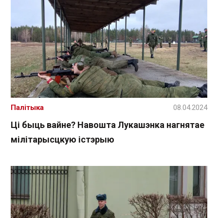
Палітыка
08.04.2024
Ці быць вайне? Навошта Лукашэнка нагнятае
мілітарысцкую істэрыю