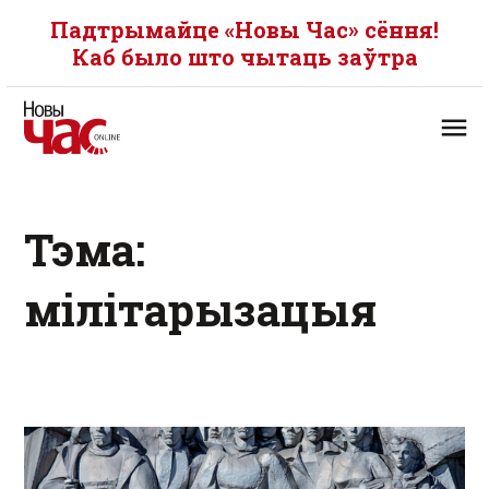
Падтрымайце «Новы Час» сёння!
Каб было што чытаць заўтра
Тэма:
мілітарызацыя