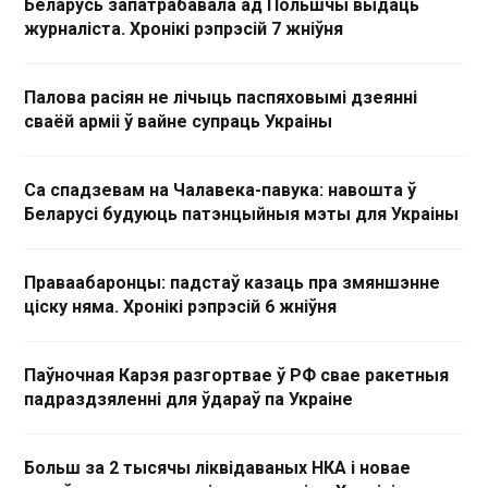
Беларусь запатрабавала ад Польшчы выдаць
журналіста. Хронікі рэпрэсій 7 жніўня
Палова расіян не лічыць паспяховымі дзеянні
сваёй арміі ў вайне супраць Украіны
Са спадзевам на Чалавека-павука: навошта ў
Беларусі будуюць патэнцыйныя мэты для Украіны
Праваабаронцы: падстаў казаць пра змяншэнне
ціску няма. Хронікі рэпрэсій 6 жніўня
Паўночная Карэя разгортвае ў РФ свае ракетныя
падраздзяленні для ўдараў па Украіне
Больш за 2 тысячы ліквідаваных НКА і новае