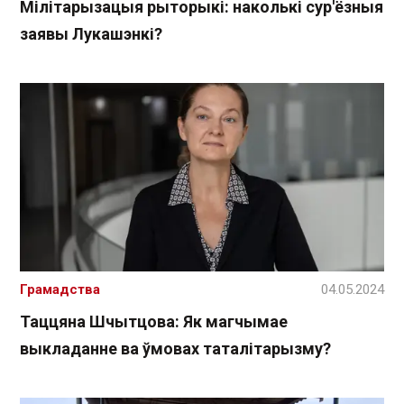
Мілітарызацыя рыторыкі: наколькі сур'ёзныя
заявы Лукашэнкі?
Грамадства
04.05.2024
Таццяна Шчытцова: Як магчымае
выкладанне ва ўмовах таталітарызму?