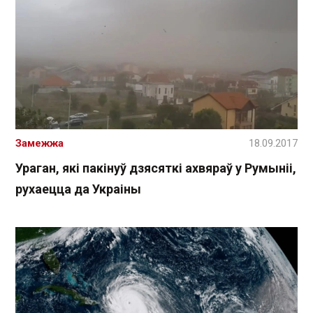
Замежжа
18.09.2017
Ураган, які пакінуў дзясяткі ахвяраў у Румыніі,
рухаецца да Украіны