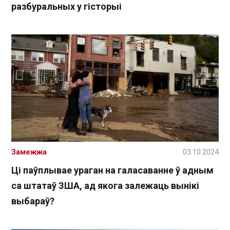
разбуральных у гісторыі
Замежжа
03.10.2024
Ці паўплывае ураган на галасаванне ў адным
са штатаў ЗША, ад якога залежаць вынікі
выбараў?