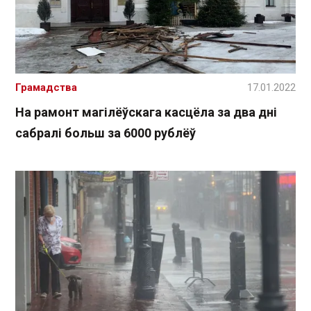
Грамадства
17.01.2022
На рамонт магілёўскага касцёла за два дні
сабралі больш за 6000 рублёў