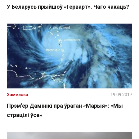
У Беларусь прыйшоў «Герварт». Чаго чакаць?
Замежжа
19.09.2017
Прэм'ер Дамінікі пра ўраган «Марыя»: «Мы
страцілі ўсе»