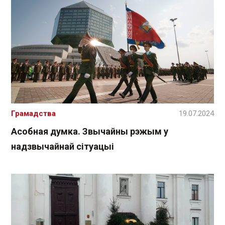
Грамадства
19.07.2024
Асобная думка. Звычайны рэжым у
надзвычайнай сітуацыі