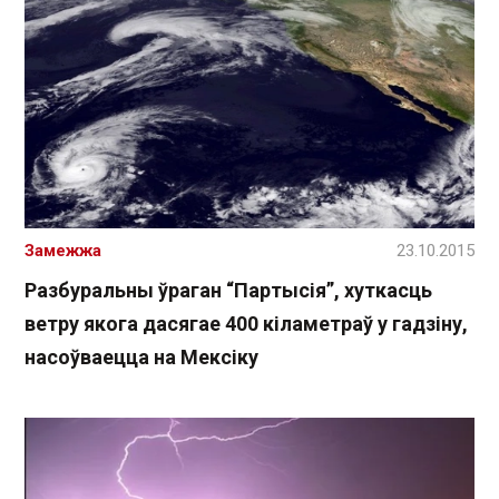
Замежжа
23.10.2015
Разбуральны ўраган “Партысія”, хуткасць
ветру якога дасягае 400 кіламетраў у гадзіну,
насоўваецца на Мексіку