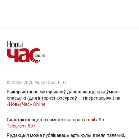
© 2008-2026 Novy Chas LLC
Выкарыстанне матэрыялаў дазваляецца пры ўмове
спасылкі (для інтэрнэт-рэсурсаў — гiперспасылкi) на
«Новы Час» Online
Скантактавацца з намі можна праз
email
або
Telegram-бот
Рэдакцыя можа публікаваць артыкулы дзеля палемікі,