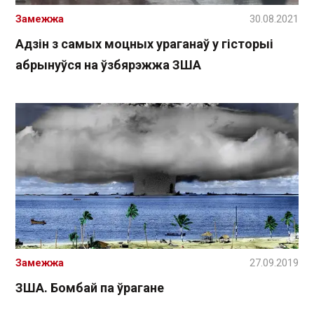
Замежжа
30.08.2021
Адзін з самых моцных ураганаў у гісторыі
абрынуўся на ўзбярэжжа ЗША
Замежжа
27.09.2019
ЗША. Бомбай па ўрагане