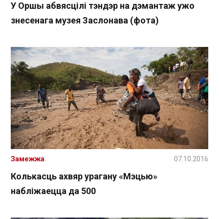
У Оршы абвясцілі тэндэр на дэмантаж ужо
знесенага музея Заслонава (фота)
Замежжа
07.10.2016
Колькасць ахвяр урагану «Мэцью»
набліжаецца да 500