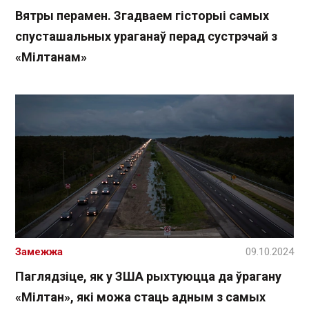
Вятры перамен. Згадваем гісторыі самых
спусташальных ураганаў перад сустрэчай з
«Мілтанам»
Замежжа
09.10.2024
Паглядзіце, як у ЗША рыхтуюцца да ўрагану
«Мілтан», які можа стаць адным з самых