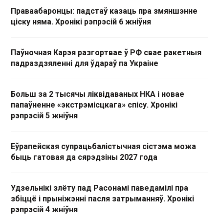
Праваабаронцы: падстаў казаць пра змяншэнне
ціску няма. Хронікі рэпрэсій 6 жніўня
Паўночная Карэя разгортвае ў РФ свае ракетныя
падраздзяленні для ўдараў па Украіне
Больш за 2 тысячы ліквідаваных НКА і новае
папаўненне «экстрэмісцкага» спісу. Хронікі
рэпрэсій 5 жніўня
Еўрапейская супрацьбалістычная сістэма можа
быць гатовая да сярэдзіны 2027 года
Удзельнікі злёту пад Расонамі паведамілі пра
збіццё і прыніжэнні пасля затрыманняў. Хронікі
рэпрэсій 4 жніўня