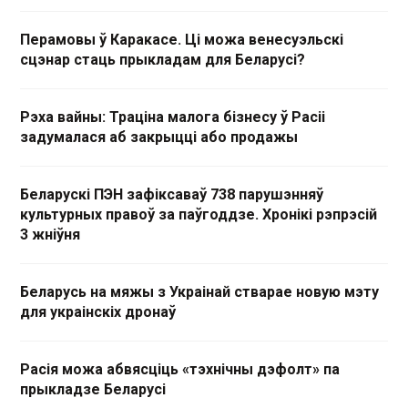
Перамовы ў Каракасе. Ці можа венесуэльскі
сцэнар стаць прыкладам для Беларусі?
Рэха вайны: Траціна малога бізнесу ў Расіі
задумалася аб закрыцці або продажы
Беларускі ПЭН зафіксаваў 738 парушэнняў
культурных правоў за паўгоддзе. Хронікі рэпрэсій
3 жніўня
Беларусь на мяжы з Украінай стварае новую мэту
для украінскіх дронаў
Расія можа абвясціць «тэхнічны дэфолт» па
прыкладзе Беларусі