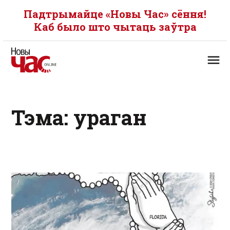
Падтрымайце «Новы Час» сёння!
Каб было што чытаць заўтра
Тэма: ураган