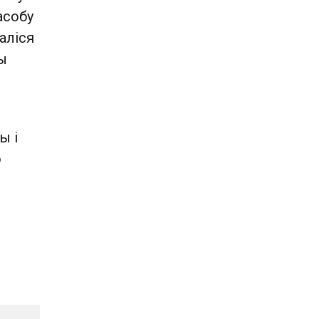
асобу
аліся
ы
ы і
о