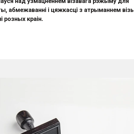
аўся над узмацненнем візавага рэжыму для
ты, абмежаванні і цяжкасці з атрыманнем віз
ыі розных краін.