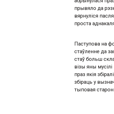
абрынулася праз
прывяло да рэзк
вярнуліся пасля
проста аднакаля
Паступова на фо
стаўленне да з
стаў больш скла
візы яны мусілі
праз якія збіра
збіраць у вызна
тыповая старон