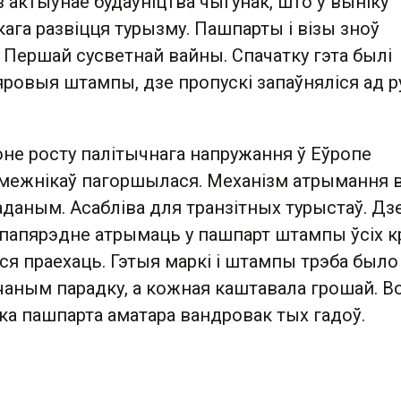
 актыўнае будаўніцтва чыгунак, што ў выніку
ага развіцця турызму. Пашпарты і візы зноў
 Першай сусветнай вайны. Спачатку гэта былі
ровыя штампы, дзе пропускі запаўняліся ад ру
не росту палітычнага напружання ў Еўропе
амежнікаў пагоршылася. Механізм атрымання в
даным. Асабліва для транзітных турыстаў. Дз
 папярэдне атрымаць у пашпарт штампы ўсіх кр
ліся праехаць. Гэтыя маркі і штампы трэба было
чаным парадку, а кожная каштавала грошай. В
ка пашпарта аматара вандровак тых гадоў.