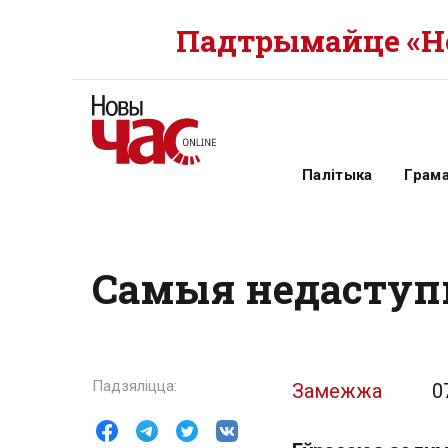
Падтрымайце «Но
Палітыка
Грам
Самыя недаступн
Замежжа
0