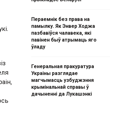
Пераемнік без права на
памылку. Як Энвер Ходжа
кі.
пазбавіўся чалавека, які
павінен быў атрымаць яго
ўладу
із
Генеральная пракуратура
еля
Украіны разглядае
магчымасць узбуджэння
аін,
крымінальнай справы ў
дачыненні да Лукашэнкі
ось