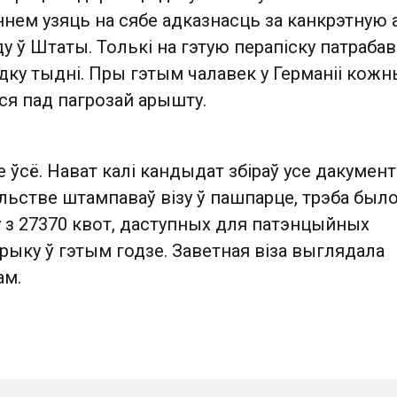
ннем узяць на сябе адказнасць за канкрэтную 
у ў Штаты. Толькі на гэтую перапіску патрабав
ку тыдні. Пры гэтым чалавек у Германіі кожн
ўся пад пагрозай арышту.
е ўсё. Нават калі кандыдат збіраў усе дакумент
льстве штампаваў візу ў пашпарце, трэба был
у з 27370 квот, даступных для патэнцыйных
ерыку ў гэтым годзе. Заветная віза выглядала
ам.