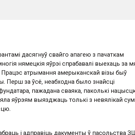
рантамі дасягнуў свайго апагею з пачаткам
многія нямецкія яўрэі спрабавалі выехаць за м
А. Працэс атрымання амерыканскай візы быў
. Перш за ўсё, неабходна было знайсці
фундатара, пажадана сваяка, паколькі нацысц
ляла яўрэям выязджаць толькі з невялікай су
сцю.
абраць і адправіць дакументы ў пасольства З