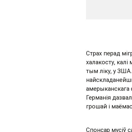
Страх перад міг
халакосту, калі 
тым ліку, у ЗШ
найскладанейшы
амерыканскага 
Германія дазва
грошай і маёма
Спонсар мусіў с