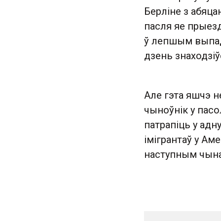
Берліне з абяца
пасля яе прыезд
ў лепшым выпад
дзень знаходзі
Але гэта яшчэ н
чыноўнік у пасо
патрапіць у адн
імігрантаў у Ам
наступным чын