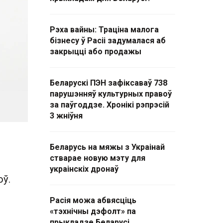
Рэха вайны: Траціна малога
бізнесу ў Расіі задумалася аб
закрыцці або продажы
Беларускі ПЭН зафіксаваў 738
парушэнняў культурных правоў
за паўгоддзе. Хронікі рэпрэсій
3 жніўня
Беларусь на мяжы з Украінай
стварае новую мэту для
украінскіх дронаў
оў.
Расія можа абвясціць
«тэхнічны дэфолт» па
прыкладзе Беларусі