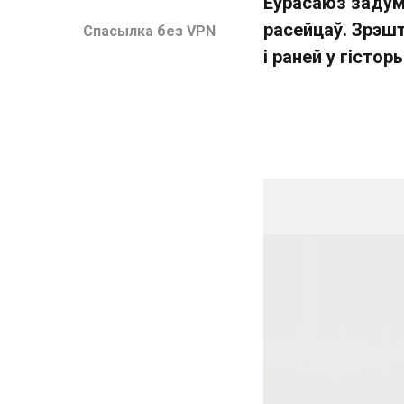
Еўрасаюз задум
расейцаў. Зрэш
Спасылка без VPN
і раней у гістор