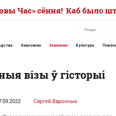
вы Час» сёння!
Каб было шт
адства
Эканоміка
Замежжа
Культура
Повязь
ыя візы ў гісторыі
7.09.2022
Сяргей Варончык