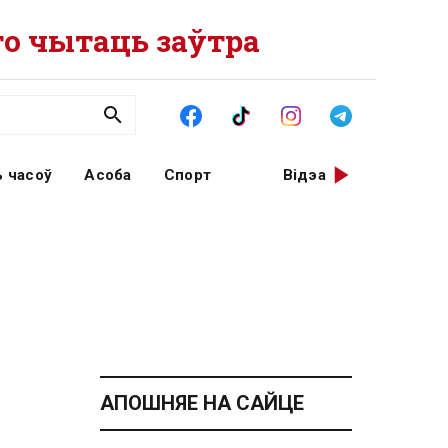
о чытаць заўтра
 часоў
Асоба
Спорт
Відэа
АПОШНЯЕ НА САЙЦЕ