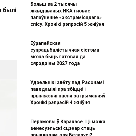
Больш за 2 тысячы
ы былі
ліквідаваных НКА і новае
папаўненне «экстрэмісцкага»
спісу. Хронікі рэпрэсій 5 жніўня
Еўрапейская
супрацьбалістычная сістэма
можа быць гатовая да
сярэдзіны 2027 года
Удзельнікі злёту пад Расонамі
паведамілі пра збіццё і
прыніжэнні пасля затрыманняў.
Хронікі рэпрэсій 4 жніўня
Перамовы ў Каракасе. Ці можа
венесуэльскі сцэнар стаць
прыкладам для Беларусі?