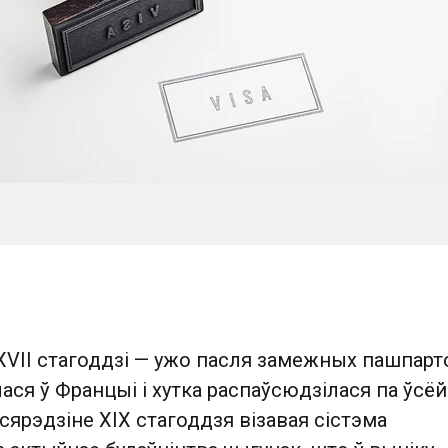
ў XVII стагоддзі — ужо пасля замежных пашпарт
лася ў Францыі і хутка распаўсюдзілася па ўсёй
 сярэдзіне XIX стагоддзя візавая сістэма