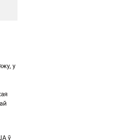
яжу, у
кая
май
ША ў