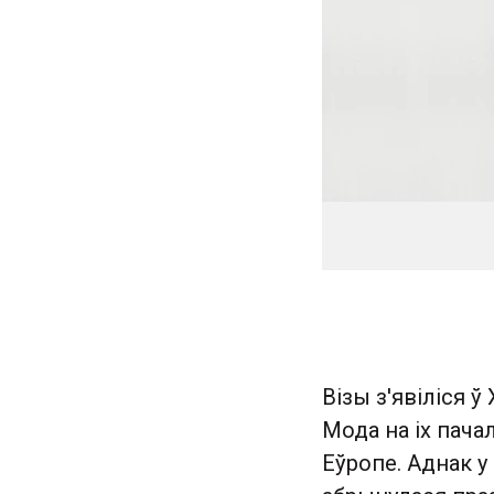
Візы з'явіліся 
Мода на іх пача
Еўропе. Аднак у