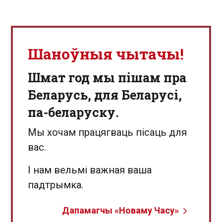
Шаноўныя чытачы!
Шмат год мы пішам пра
Беларусь, для Беларусі,
па-беларуску.
Мы хочам працягваць пісаць для
вас.
І нам вельмі важная ваша
падтрымка.
Дапамагчы «Новаму Часу»