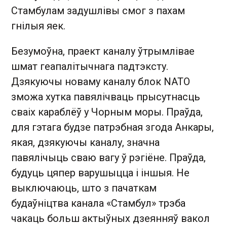
Стамбулам задушлівы смог з пахам
гнілыя яек.
Безумоўна, праект каналу ўтрымлівае
шмат геапалітычнага падтэксту.
Дзякуючы новаму каналу блок NATO
зможа хутка павялічваць прысутнасць
сваіх караблёў у Чорным моры. Праўда,
для гэтага будзе патрэбная згода Анкары,
якая, дзякуючы каналу, значна
павялічыць сваю вагу ў рэгіёне. Праўда,
будуць цяпер варушыцца і іншыя. Не
выключаюць, што з пачаткам
будаўніцтва канала «Стамбул» трэба
чакаць больш актыўных дзеянняў вакол