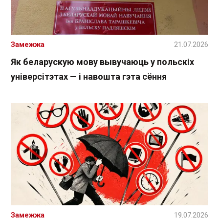
Замежжа
21.07.2026
Як беларускую мову вывучаюць у польскіх
універсітэтах — і навошта гэта сёння
Замежжа
19.07.2026