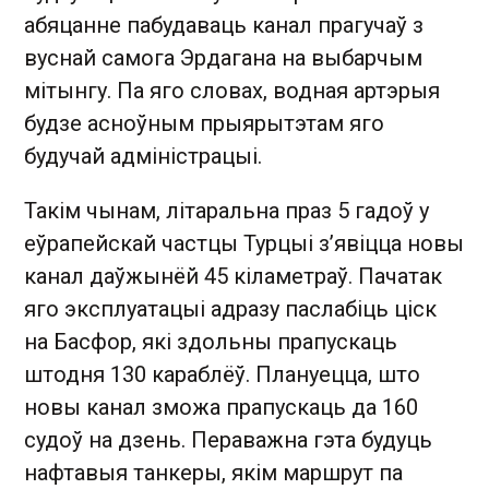
абяцанне пабудаваць канал прагучаў з
вуснай самога Эрдагана на выбарчым
мітынгу. Па яго словах, водная артэрыя
будзе асноўным прыярытэтам яго
будучай адміністрацыі.
Такім чынам, літаральна праз 5 гадоў у
еўрапейскай частцы Турцыі з’явіцца новы
канал даўжынёй 45 кіламетраў. Пачатак
яго эксплуатацыі адразу паслабіць ціск
на Басфор, які здольны прапускаць
штодня 130 караблёў. Плануецца, што
новы канал зможа прапускаць да 160
судоў на дзень. Пераважна гэта будуць
нафтавыя танкеры, якім маршрут па