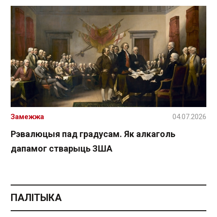
Замежжа
04.07.2026
Рэвалюцыя пад градусам. Як алкаголь
дапамог стварыць ЗША
ПАЛІТЫКА