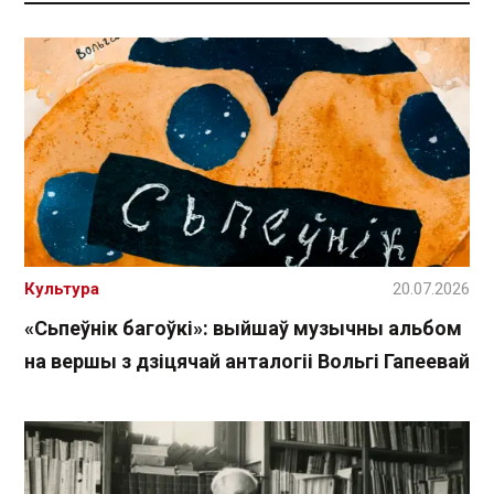
Культура
20.07.2026
«Сьпеўнік багоўкі»: выйшаў музычны альбом
на вершы з дзіцячай анталогіі Вольгі Гапеевай