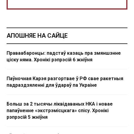
АПОШНЯЕ НА САЙЦЕ
Праваабаронцы: падстаў казаць пра змяншэнне
ціску няма. Хронікі рэпрэсій 6 жніўня
Паўночная Карэя разгортвае ў РФ свае ракетныя
падраздзяленні для ўдараў па Украіне
Больш за 2 тысячы ліквідаваных НКА і новае
папаўненне «экстрэмісцкага» спісу. Хронікі
рэпрэсій 5 жніўня