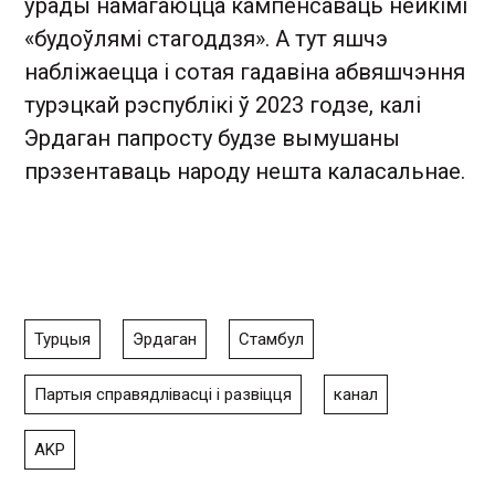
ўрады намагаюцца кампенсаваць нейкімі
«будоўлямі стагоддзя». А тут яшчэ
набліжаецца і сотая гадавіна абвяшчэння
турэцкай рэспублікі ў 2023 годзе, калі
Эрдаган папросту будзе вымушаны
прэзентаваць народу нешта каласальнае.
Турцыя
Эрдаган
Стамбул
Партыя справядлівасці і развіцця
канал
AKP