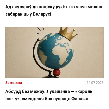
Ад акуляраў да поціску рукі: што яшчэ можна
забараніць у Беларусі
Замежжа
12.07.2026
Абсурд без межаў. Лукашэнка — «кароль
свету», смеццевы бак супраць Фаража