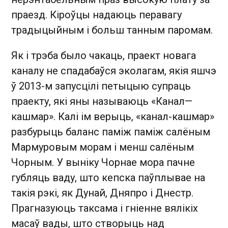
праезд. Кіроўцы надаюць перавагу
традыцыйным і больш танным паромам.
Як і трэба было чакаць, праект новага
каналу не спадабаўся эколагам, якія яшчэ
ў 2013-м запусцілі петыцыю супраць
праекту, які яны называюць «Канал—
кашмар». Калі ім верыць, «канал-кашмар»
разбурыць баланс паміж паміж салёным
Мармуровым морам і менш салёным
Чорным. У выніку Чорнае мора пачне
губляць ваду, што кепска паўплывае на
такія рэкі, як Дунай, Дняпро і Днестр.
Прагназуюць таксама і гніенне вялікіх
масаў вады, што створыць над