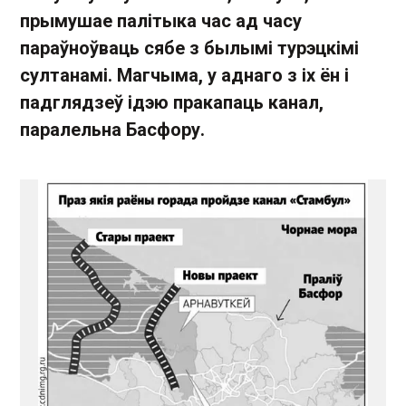
прымушае палітыка час ад часу
параўноўваць сябе з былымі турэцкімі
султанамі. Магчыма, у аднаго з іх ён і
падглядзеў ідэю пракапаць канал,
паралельна Басфору.