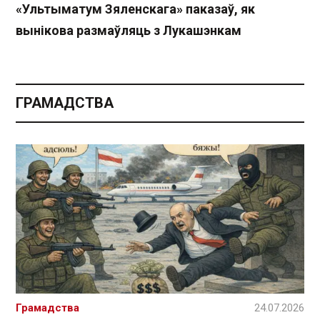
«Ультыматум Зяленскага» паказаў, як
вынікова размаўляць з Лукашэнкам
ГРАМАДСТВА
Грамадства
24.07.2026