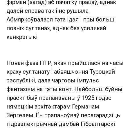
фірман (загад) аб пачатку працаў, аднак
далей справа так і не рушыла.
Абмяркоўвалася гэта ідэя і пры больш
позніх султанах, аднак без усялякай
канкрэтыкі.
Новая фаза НТР, якая прыйшлася на часы
краху султанату і абвяшчэння Турэцкай
рэспублікі, дала чарговы імпульс
фантазіям на гэты конт. Найбольш буйны
праект быў прапанаваны ў 1925 годзе
нямецкім архітэктарам Германам
Зёргелем. Ён прапаноўваў перагарадзіць
гідраэлектрычнай дамбай Гібралтарскі