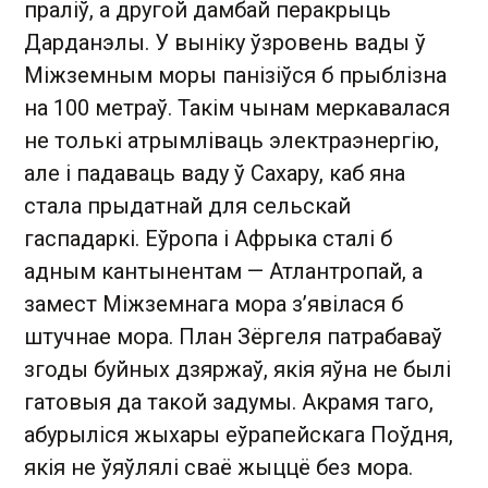
праліў, а другой дамбай перакрыць
Дарданэлы. У выніку ўзровень вады ў
Міжземным моры панізіўся б прыблізна
на 100 метраў. Такім чынам меркавалася
не толькі атрымліваць электраэнергію,
але і падаваць ваду ў Сахару, каб яна
стала прыдатнай для сельскай
гаспадаркі. Еўропа і Афрыка сталі б
адным кантынентам — Атлантропай, а
замест Міжземнага мора з’явілася б
штучнае мора. План Зёргеля патрабаваў
згоды буйных дзяржаў, якія яўна не былі
гатовыя да такой задумы. Акрамя таго,
абурыліся жыхары еўрапейскага Поўдня,
якія не ўяўлялі сваё жыццё без мора.