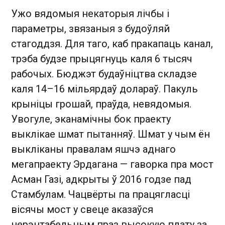
Ужо вядомыя некаторыя лічбы і
параметры, звязаныя з будоўляй
стагоддзя. Для таго, каб пракапаць канал,
трэба будзе прыцягнуць каля 6 тысяч
рабочых. Бюджэт будаўніцтва складзе
каля 14–16 мільярдаў долараў. Пакуль
крыніцы грошай, праўда, невядомыя.
Увогуле, эканамічны бок праекту
выклікае шмат пытанняў. Шмат у чым ён
выкліканы правалам яшчэ аднаго
мегапраекту Эрдагана — гаворка пра мост
Асман Газі, адкрыты ў 2016 годзе пад
Стамбулам. Чацвёрты па працягласці
вісячы мост у свеце аказаўся
нерэнтабельным праз высокую плату за