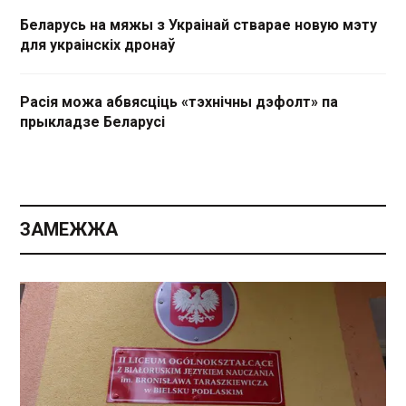
Беларусь на мяжы з Украінай стварае новую мэту
для украінскіх дронаў
Расія можа абвясціць «тэхнічны дэфолт» па
прыкладзе Беларусі
ЗАМЕЖЖА