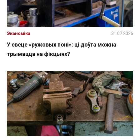
Эканоміка
31.07.2026
У свеце «ружовых поні»: ці доўга можна
трымацца на фікцыях?