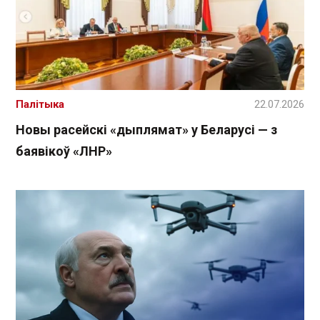
Палітыка
22.07.2026
Новы расейскі «дыплямат» у Беларусі — з
баявікоў «ЛНР»