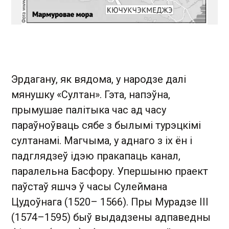
Эрдагану, як вядома, у народзе далі
мянушку «Султан». Гэта, напэўна,
прымушае палітыка час ад часу
параўноўваць сябе з былымі турэцкімі
султанамі. Магчыма, у аднаго з іх ён і
падглядзеў ідэю пракапаць канал,
паралельна Басфору. Упершыню праект
паўстаў яшчэ ў часы Сулеймана
Цудоўнага (1520– 1566). Пры Мурадзе III
(1574–1595) быў выдадзены адпаведны