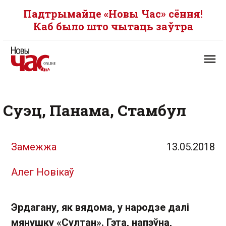
Падтрымайце «Новы Час» сёння!
Каб было што чытаць заўтра
Суэц, Панама, Стамбул
Замежжа
13.05.2018
Алег Новікаў
Эрдагану, як вядома, у народзе далі
мянушку «Султан». Гэта, напэўна,