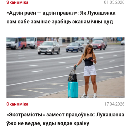
Эканоміка
01.05.2026
«Адзін раён — адзін правал»: Як Лукашэнка
сам сабе замінае зрабіць эканамічны цуд
Эканоміка
17.04.2026
«Экстрэмісты» замест працоўных: Лукашэнка
ўжо не ведае, куды вядзе краіну