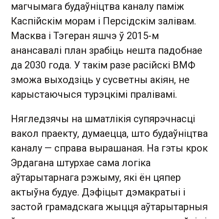
магчымага будаўніцтва каналу паміж
Каспійскім морам і Персідскім залівам.
Масква і Тэгеран яшчэ ў 2015-м
анансавалі план зрабіць нешта падобнае
да 2030 года. У такім разе расійскі ВМФ
зможа выходзіць у сусветны акіян, не
карыстаючыся турэцкімі пралівамі.
Нягледзячы на шматлікія супярэчнасці
вакол праекту, думаецца, што будаўніцтва
каналу — справа вырашаная. На гэты крок
Эрдагана штурхае сама логіка
аўтарытарнага рэжыму, які ён цяпер
актыўна будуе. Дэфіцыт дэмакратыі і
застой грамадскага жыцця аўтарытарныя