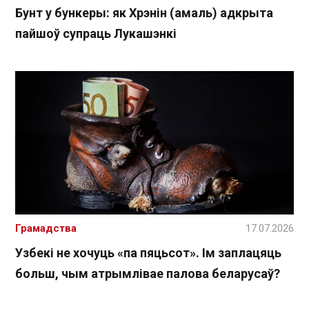
Бунт у бункеры: як Хрэнін (амаль) адкрыта
пайшоў супраць Лукашэнкі
Грамадства
17.07.2026
Узбекі не хочуць «па пяцьсот». Ім заплацяць
больш, чым атрымлівае палова беларусаў?