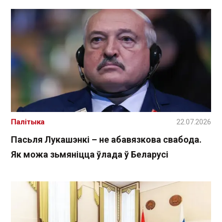
Палітыка
22.07.2026
Пасьля Лукашэнкі – не абавязкова свабода.
Як можа зьмяніцца ўлада ў Беларусі