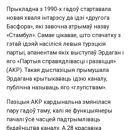
Прыкладна з 1990-х гадоў стартавала
новая хваля інтарэсу да ідэі «другога
Басфора», які завочна атрымаў назву
«Стамбул». Самае цікавае, што спачатку з
гэтай ідэяй насіліся левыя турэцкія
партыі, апанентам якіх выступаў Эрдаган і
яго «Партыя справядлівасці і развіцця»
(AKP). Такая дыспазіцыя прымушала
Эрдагана крытыкаваць ідэю каналу,
публічна называць яго «глупствам».
Пазіцыя AKP кардынальна змянілася
пару гадоў таму, калі яе функцыянеры
пачалі ўсё часцей падтрымліваць
будаўніцтва каналу. А 28 красавіка