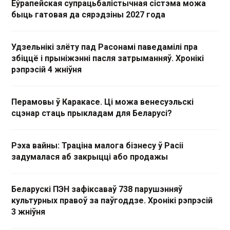
Еўрапейская супрацьбалістычная сістэма можа
быць гатовая да сярэдзіны 2027 года
Удзельнікі злёту пад Расонамі паведамілі пра
збіццё і прыніжэнні пасля затрыманняў. Хронікі
рэпрэсій 4 жніўня
Перамовы ў Каракасе. Ці можа венесуэльскі
сцэнар стаць прыкладам для Беларусі?
Рэха вайны: Траціна малога бізнесу ў Расіі
задумалася аб закрыцці або продажы
Беларускі ПЭН зафіксаваў 738 парушэнняў
культурных правоў за паўгоддзе. Хронікі рэпрэсій
3 жніўня