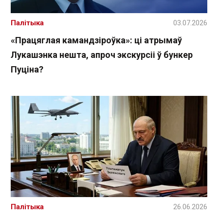
Палітыка
03.07.2026
«Працяглая камандзіроўка»: ці атрымаў
Лукашэнка нешта, апроч экскурсіі ў бункер
Пуціна?
Палітыка
26.06.2026