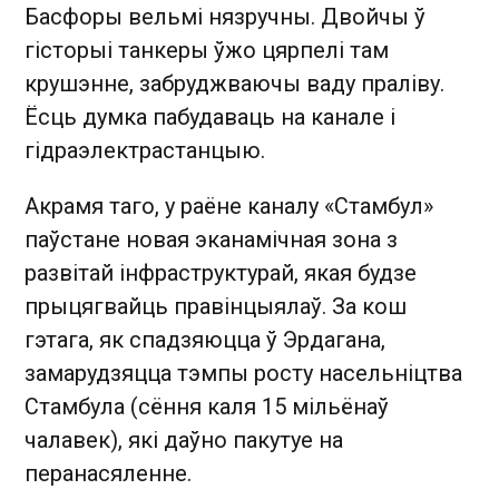
Басфоры вельмі нязручны. Двойчы ў
гісторыі танкеры ўжо цярпелі там
крушэнне, забруджваючы ваду праліву.
Ёсць думка пабудаваць на канале і
гідраэлектрастанцыю.
Акрамя таго, у раёне каналу «Стамбул»
паўстане новая эканамічная зона з
развітай інфраструктурай, якая будзе
прыцягвайць правінцыялаў. За кош
гэтага, як спадзяюцца ў Эрдагана,
замарудзяцца тэмпы росту насельніцтва
Стамбула (сёння каля 15 мільёнаў
чалавек), які даўно пакутуе на
перанасяленне.