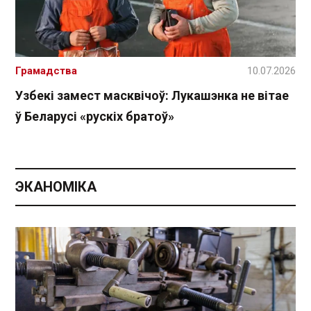
Грамадства
10.07.2026
Узбекі замест масквічоў: Лукашэнка не вітае
ў Беларусі «рускіх братоў»
ЭКАНОМІКА