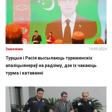
Замежжа
19.09.2024
Турцыя і Расія высылаюць туркменскіх
апазіцыянераў на радзіму, дзе іх чакаюць
турма і катаванні