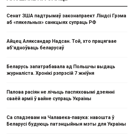
Сенат ЗША падтрымаў законапраект Ліндсі Грэма
аб «пякельных» санкцыях супраць РФ
Айцец Аляксандар Надсан. Той, хто працягвае
аб'ядноўваць беларусаў
Беларусь запатрабавала ад Польшчы выдаць
журналіста. Хронікі рэпрэсій 7 жніўня
Палова расіян не лічыць паспяховымі дзеянні
сваёй арміі ў вайне супраць Украіны
Са спадзевам на Чалавека-павука: навошта ў
Беларусі будуюць патэнцыйныя мэты для Украіны