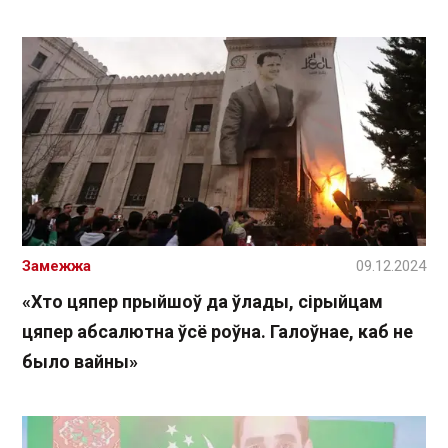
Замежжа
09.12.2024
«Хто цяпер прыйшоў да ўлады, сірыйцам
цяпер абсалютна ўсё роўна. Галоўнае, каб не
было вайны»