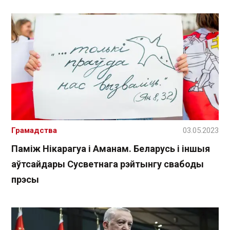
Грамадства
03.05.2023
Паміж Нікарагуа і Аманам. Беларусь і іншыя
аўтсайдары Сусветнага рэйтынгу свабоды
прэсы