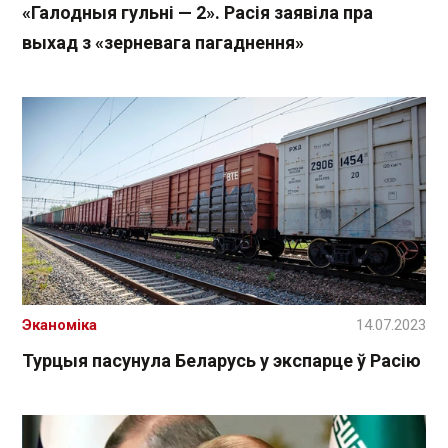
«Галодныя гульні — 2». Расія заявіла пра
выхад з «зерневага пагаднення»
Эканоміка
14.07.2023
Турцыя пасунула Беларусь у экспарце ў Расію