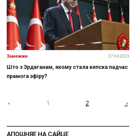
Замежжа
27.04.2023
Што з Эрдаганам, якому стала кепска падчас
прамога эфіру?
1
2
›
‹
АПОШНЯЕ НА САЙЦЕ