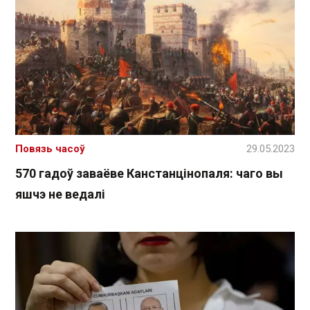
Повязь часоў
29.05.2023
570 гадоў заваёве Канстанцінопаля: чаго вы
яшчэ не ведалі