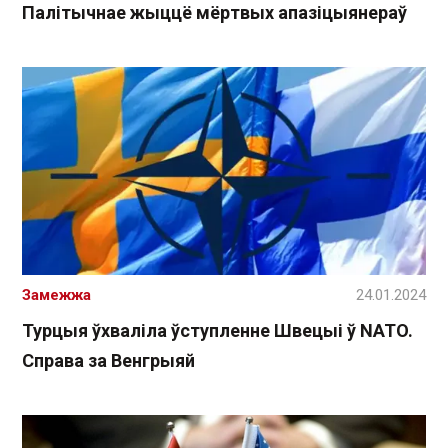
Палітычнае жыццё мёртвых апазіцыянераў
Замежжа
24.01.2024
Турцыя ўхваліла ўступленне Швецыі ў NATO.
Справа за Венгрыяй