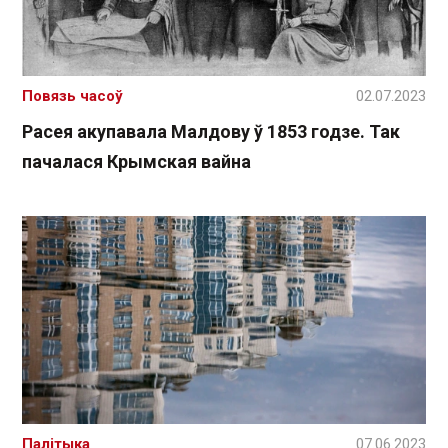
Повязь часоў
02.07.2023
Расея акупавала Малдову ў 1853 годзе. Так
пачалася Крымская вайна
Палітыка
07.06.2023