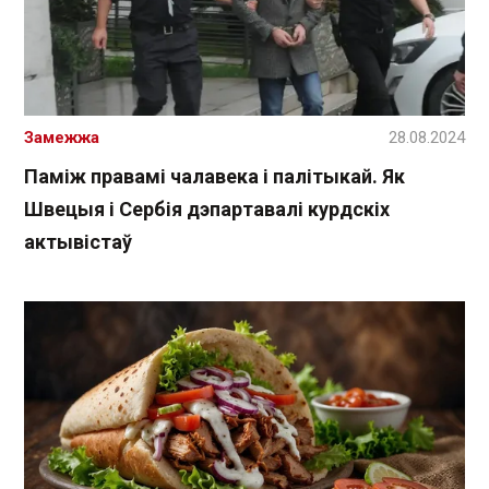
Замежжа
28.08.2024
Паміж правамі чалавека і палітыкай. Як
Швецыя і Сербія дэпартавалі курдскіх
актывістаў