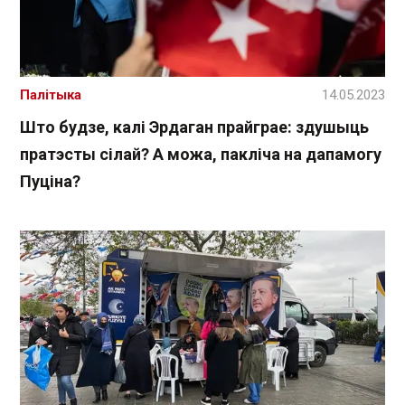
Палітыка
14.05.2023
Што будзе, калі Эрдаган прайграе: здушыць
пратэсты сілай? А можа, пакліча на дапамогу
Пуціна?