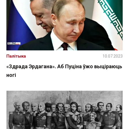
Палітыка
10.07.2023
«Здрада Эрдагана». Аб Пуціна ўжо выціраюць
ногі