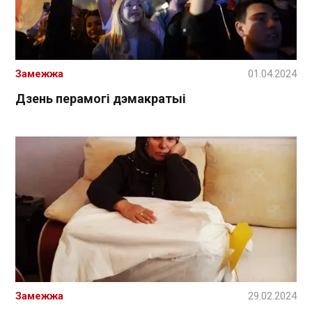
Замежжа
01.04.2024
Дзень перамогі дэмакратыі
Замежжа
29.02.2024