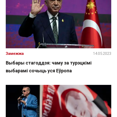
Замежжа
14.05.2023
Выбары стагоддзя: чаму за турэцкімі
выбарамі сочыць уся Еўропа