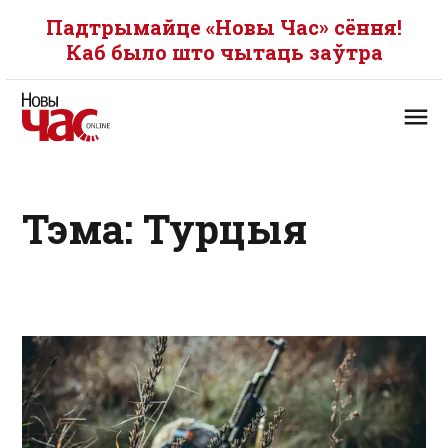
Падтрымайце «Новы Час» сёння!
Каб было што чытаць заўтра
Тэма: Турцыя