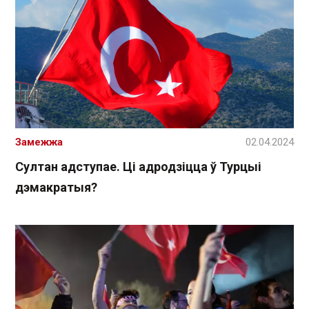
Замежжа
02.04.2024
Султан адступае. Ці адродзіцца ў Турцыі
дэмакратыя?