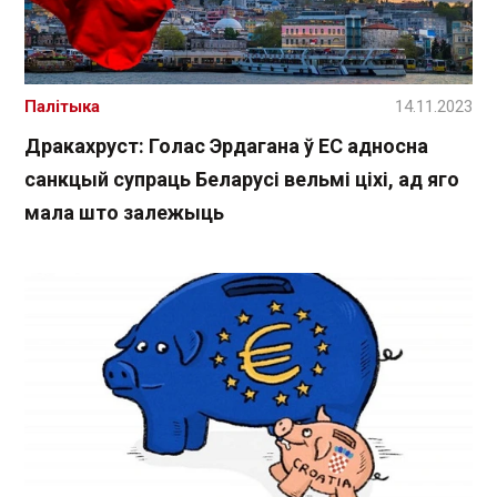
Палітыка
14.11.2023
Дракахруст: Голас Эрдагана ў ЕС адносна
санкцый супраць Беларусі вельмі ціхі, ад яго
мала што залежыць