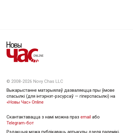
© 2008-2026 Novy Chas LLC
Выкарыстанне матэрыялаў дазваляецца пры ўмове
спасылкі (для інтэрнэт-рэсурсаў — гiперспасылкi) на
«Новы Час» Online
Скантактавацца з намі можна праз
email
або
Telegram-бот
Рэдакцыя можа публікаваць артыкулы дзеля палемікі,