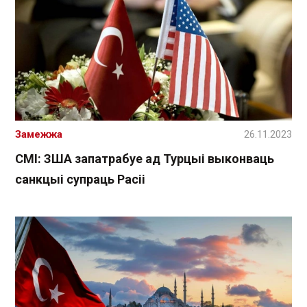
Замежжа
26.11.2023
СМІ: ЗША запатрабуе ад Турцыі выконваць
санкцыі супраць Расіі