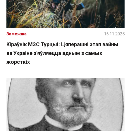
Замежжа
16.11.2025
Кіраўнік МЗС Турцыі: Цяперашні этап вайны
ва Украіне з'яўляецца адным з самых
жорсткіх