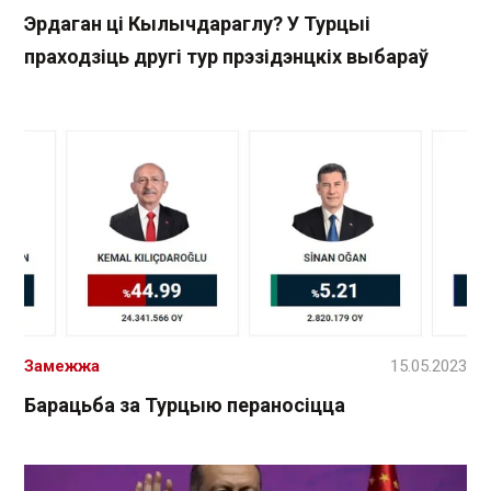
Эрдаган ці Кылычдараглу? У Турцыі
праходзіць другі тур прэзідэнцкіх выбараў
Замежжа
15.05.2023
Барацьба за Турцыю пераносіцца