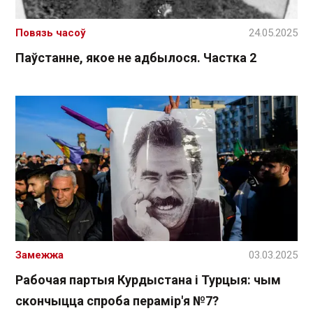
Повязь часоў
24.05.2025
Паўстанне, якое не адбылося. Частка 2
Замежжа
03.03.2025
Рабочая партыя Курдыстана і Турцыя: чым
скончыцца спроба перамір'я №7?