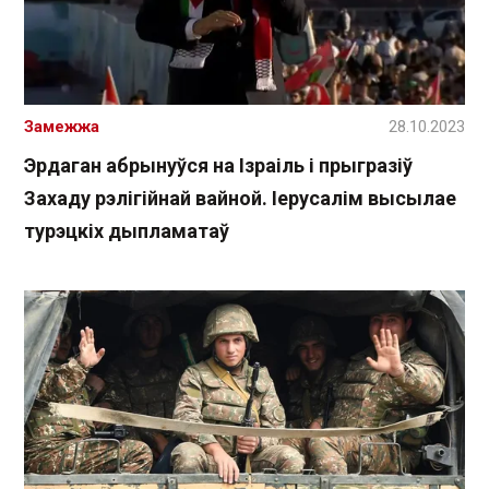
Замежжа
28.10.2023
Эрдаган абрынуўся на Ізраіль і прыгразіў
Захаду рэлігійнай вайной. Іерусалім высылае
турэцкіх дыпламатаў