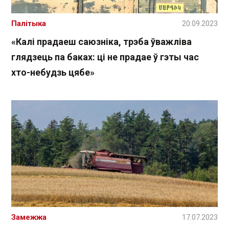
Палітыка
20.09.2023
«Калі прадаеш саюзніка, трэба ўважліва
глядзець па баках: ці не прадае ў гэты час
хто-небудзь цябе»
Замежжа
17.07.2023