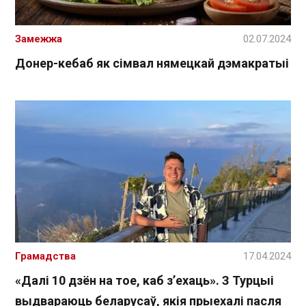
Замежжа
02.07.2024
Донер-кебаб як сімвал нямецкай дэмакратыі
Грамадства
17.04.2024
«Далі 10 дзён на тое, каб з’ехаць». З Турцыі
выдвараюць беларусаў, якія прыехалі пасля