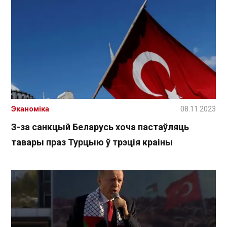
Эканоміка
08.11.2023
З-за санкцый Беларусь хоча пастаўляць
тавары праз Турцыю ў трэція краіны