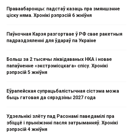
Праваабаронцы: падстаў казаць пра змяншэнне
ціску няма. Хронікі рэпрэсій 6 жніўня
Паўночная Карэя разгортвае ў РФ свае ракетныя
падраздзяленні для ўдараў па Украіне
Больш за 2 тысячы ліквідаваных НКА і новае
папаўненне «экстрэмісцкага» спісу. Хронікі
рэпрэсій 5 жніўня
Еўрапейская супрацьбалістычная сістэма можа
быць гатовая да сярэдзіны 2027 года
Удзельнікі злёту пад Расонамі паведамілі пра
збіццё і прыніжэнні пасля затрыманняў. Хронікі
рэпрэсій 4 жніўня