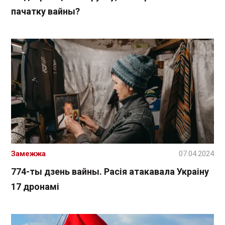
пачатку вайны?
Замежжа
07.04.2024
774-ты дзень вайны. Расія атакавала Украіну
17 дронамі