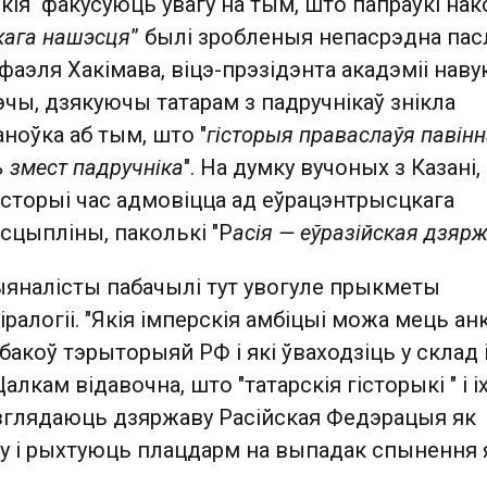
кія факусуюць увагу на тым, што папраўкі нак
кага нашэсця
” былі зробленыя непасрэдна пас
аэля Хакімава, віцэ-прэзідэнта акадэміі наву
эчы, дзякуючы татарам з падручнікаў знікла
ноўка аб тым, што "
гісторыя праваслаўя павін
ь змест падручніка
". На думку вучоных з Казані,
сторыі час адмовіцца ад еўрацэнтрысцкага
сцыпліны, паколькі "Р
асія — еўразійская дзяр
яналісты пабачылі тут увогуле прыкметы
ралогіі. "Якія імперскія амбіцыі можа мець ан
 бакоў тэрыторыяй РФ і які ўваходзіць у склад 
алкам відавочна, што "татарскія гісторыкі " і і
разглядаюць дзяржаву Расійская Федэрацыя як
ву і рыхтуюць плацдарм на выпадак спынення 