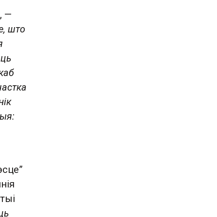
.
, —
е, што
я
аць
каб
частка
нік
ыя:
эсце”
нія
ртыі
ць