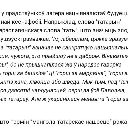
 у прадстаўнікоў лагера нацыяналістаў будуецц
ай ксенафобіі. Напрыклад, слова "татарын"
араславянскага слова "тать”, што значыць зло
ушэўскі разважае: "
Ім, лібералам, цяжка зразум
ова "татарын" азначае не канкрэтную нацыянальн
ця, чужога, хто прыйшоў не з дабром. Вінаватыя
ры", бо не прышчапілася жа ў народзе гаворка
горш за башкіра" ці "горш за мардвіна", “горш з
Чынгіз-хана, лівонца або шведа. Між тым, пад Чын
іся дзясяткі народнасцей, перш за ўсё Паволжа,
іх татараў. Але ж укаранілася менавіта “горш з
што тэрмін “мангола-татарскае нашэсце” рэжа