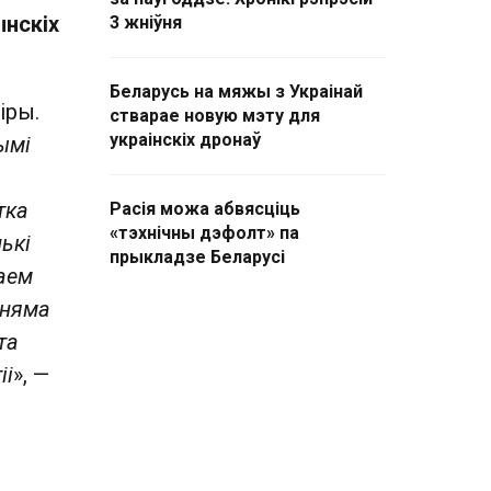
ынскіх
3 жніўня
Беларусь на мяжы з Украінай
іры.
стварае новую мэту для
украінскіх дронаў
ымі
тка
Расія можа абвясціць
«тэхнічны дэфолт» па
лькі
прыкладзе Беларусі
ваем
 няма
та
іі
», —