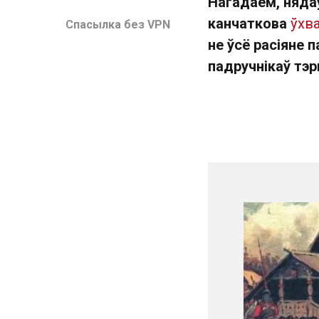
Нагадаем, няда
канчаткова
ўхва
Спасылка без VPN
не ўсё расіяне 
падручнікаў тэ