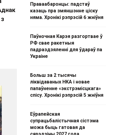
а
Праваабаронцы: падстаў
Аднак
казаць пра змяншэнне ціску
няма. Хронікі рэпрэсій 6 жніўня
 з
Паўночная Карэя разгортвае ў
РФ свае ракетныя
падраздзяленні для ўдараў па
Украіне
Больш за 2 тысячы
ліквідаваных НКА і новае
папаўненне «экстрэмісцкага»
спісу. Хронікі рэпрэсій 5 жніўня
Еўрапейская
супрацьбалістычная сістэма
можа быць гатовая да
сярэдзіны 2027 года