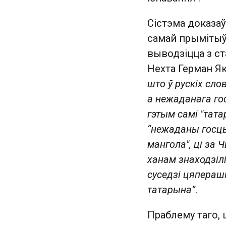
Сістэма доказаў
самай прымітыўн
выводзіцца з ст
Нехта Герман Як
што ў рускіх сл
а нежаданага гос
гэтым самі "тата
“нежаданы госць 
мангола", ці за 
ханам знаходзіл
суседзі цяперашн
татарына”
.
Праблему таго, 