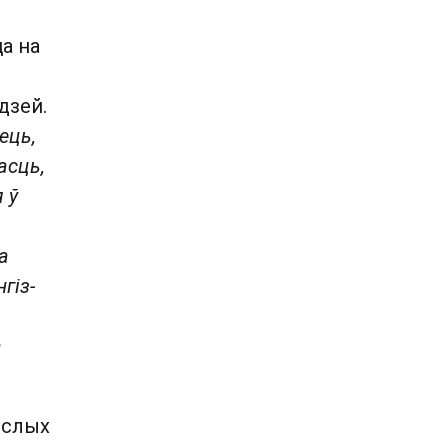
а на
дзей.
ець,
асць,
 ў
а
гіз-
а
 слых