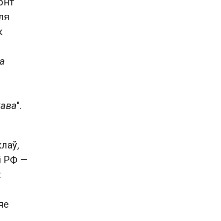
онт
ля
к
на
жава
".
клаў,
і РФ —
х
яе