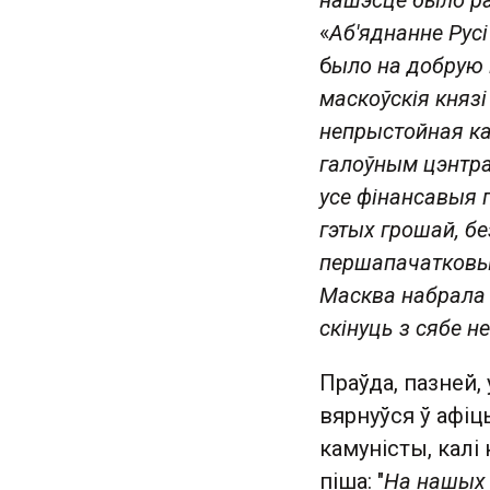
нашэсце было ра
«
Аб'яднанне Рус
б
ыло на добрую 
маскоўскія князі
непрыстойная ка
галоўным цэнтрам
усе фінансавыя п
гэтых грошай, бе
першапачатковы 
Масква набрала 
скінуць з сябе н
Праўда, пазней,
вярнуўся ў афіц
камуністы, калі
піша: "
На нашых 