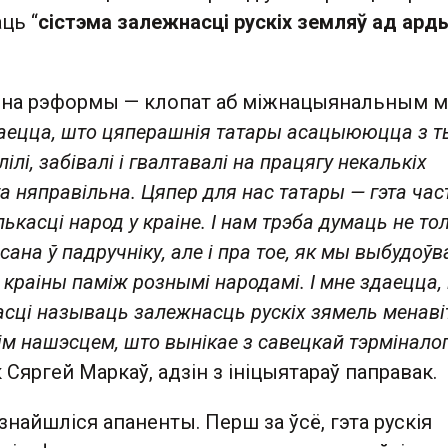
ць “
сістэма залежнасці рускіх земляў ад ард
на рэформы — клопат аб міжнацыянальным м
аецца, што цяперашнія татары асацыююцца з т
лілі, забівалі і гвалтавалі на працягу некалькіх
та няправільна. Цяпер для нас татары — гэта час
олькасці народ у краіне. І нам трэба думаць не то
ісана ў падручніку, але і пра тое, як мы выбудоў
 краіны паміж рознымі народамі. І мне здаецца,
асці называць залежнасць рускіх зямель менаві
ім нашэсцем, што вынікае з савецкай тэрміналог
 Сяргей Маркаў, адзін з ініцыятараў паправак.
знайшліся апаненты. Перш за ўсё, гэта рускія