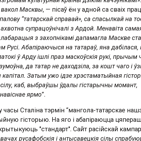
згромам культурнай краіны дзікімі качэўнікамі
»
і вакол Масквы
, — пісаў ён у адной са сваіх прац
палову “татарскай справай», са спасылкай на то
 ахвотна супрацоўнічалі з Ардой. Менавіта сама
лабарацыя з захопнікамі дапамагла Маскве ст
 Русі. Абапіраючыся на татараў, яна дабілася, 
атокі ў Арду ішлі праз маскоўскія рукі, прычым 
зумоўна, да татар не даходзіла, за кошт чаго і ўз
капітал. Затым ужо ідзе хрэстаматыйная гістор
сілу, каб, выбраўшы ўдалы гістарычны момант,
енавіснае ярмо
”.
 у часы Сталіна тэрмін “мангола-татарскае наш
ыйную гісторыю. На яго і абапіраюцца цяпераш
 крытыкуюць "стандарт". Сайт расійскай кампа
вачах русафобскія і антысавецкія сілы спрабую