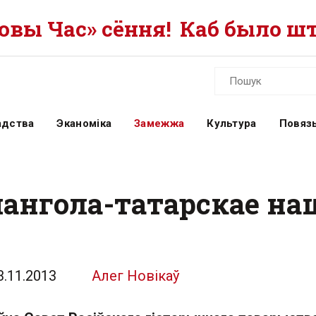
вы Час» сёння!
Каб было шт
адства
Эканоміка
Замежжа
Культура
Повязь
мангола-татарскае на
3.11.2013
Алег Новікаў