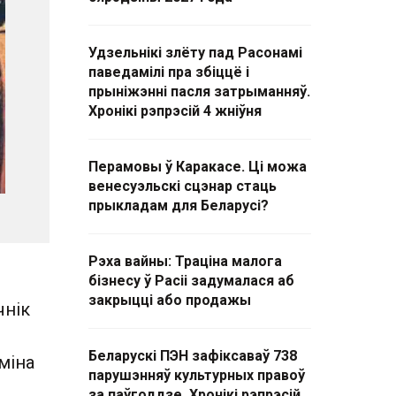
Удзельнікі злёту пад Расонамі
паведамілі пра збіццё і
прыніжэнні пасля затрыманняў.
Хронікі рэпрэсій 4 жніўня
Перамовы ў Каракасе. Ці можа
венесуэльскі сцэнар стаць
прыкладам для Беларусі?
Рэха вайны: Траціна малога
бізнесу ў Расіі задумалася аб
закрыцці або продажы
чнік
Беларускі ПЭН зафіксаваў 738
міна
парушэнняў культурных правоў
за паўгоддзе. Хронікі рэпрэсій