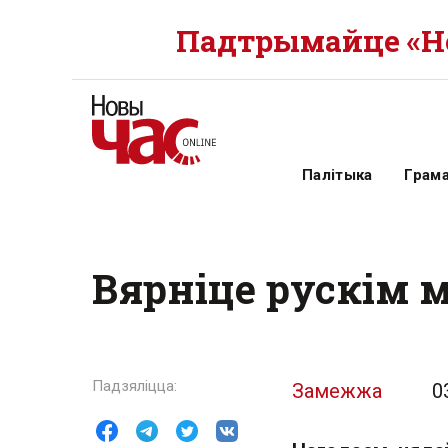
Падтрымайце «Но
Палітыка
Грам
Вярніце рускім 
Замежжа
0