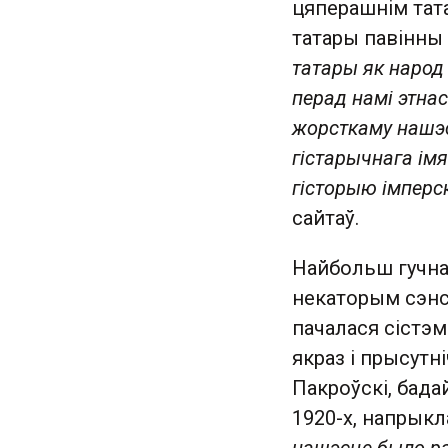
цяперашнім тат
татары павінны 
татары як народ
перад намі этнас 
жорсткаму нашэс
гістарычнага імя
гісторыю імперс
сайтаў.
Найбольш гучна
некаторым сэнсе
пачалася сістэмн
якраз і прысутн
Пакроўскі, бада
1920-х, напрыкл