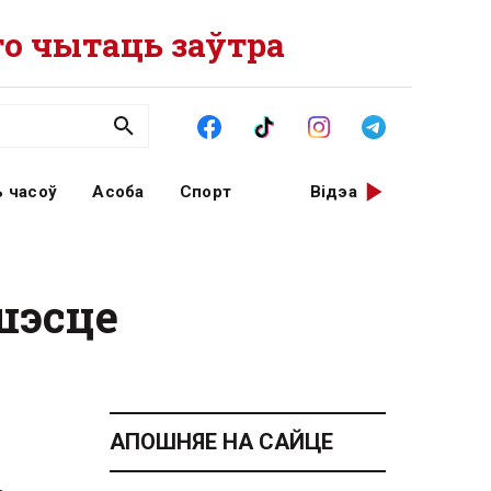
о чытаць заўтра
 часоў
Асоба
Спорт
Відэа
шэсце
АПОШНЯЕ НА САЙЦЕ