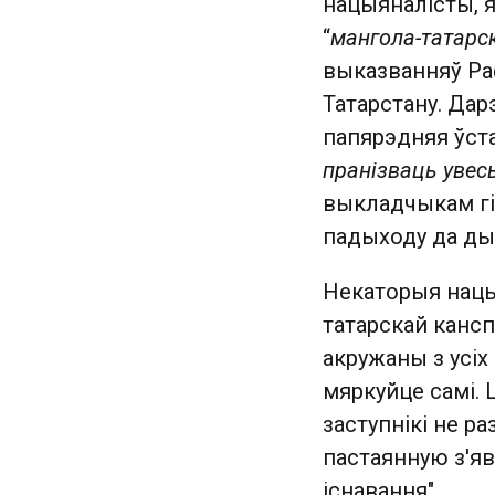
нацыяналісты, я
“
мангола-татарс
выказванняў Раф
Татарстану. Дар
папярэдняя ўста
пранізваць увес
выкладчыкам гі
падыходу да ды
Некаторыя нацы
татарскай канспі
акружаны з усіх
мяркуйце самі. Ц
заступнікі не 
пастаянную з'я
існавання".