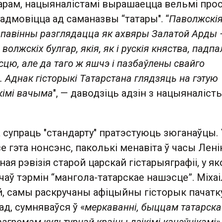
арам, нацыяналістамі вырашаецца вельмі прос
адмовіцца ад саманазвы “татары". “
Паволжскі
 павінны разглядацца як ахвяры Залатой Арды 
волжскіх булгар, якія, як і рускія княства, падпа
цю, але да таго ж яшчэ і пазбаўлены свайго
. Аднак гісторыкі Татарстана глядзяць на гэтую
кімі вачыма
", — даводзіць адзін з нацыяналіс
 супраць "стандарту" пратэстуюць зюганаўцы. 
 гэта нонсэнс, паколькі менавіта ў часы Лені
ая рэвізія старой царскай гістарыяграфіі, у як
ічаў тэрмін “мангола-татарскае нашэсце”. Міхаі
й, самы раскручаны афіцыйны гісторык пачатк
ад, сумняваўся ў «
меркаванні, быццам татарска