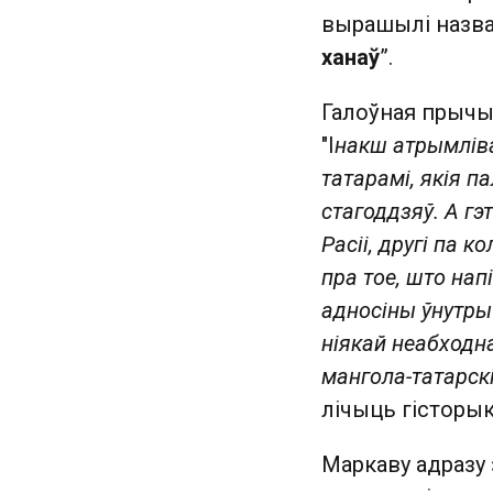
вырашылі назва
ханаў
”.
Галоўная прычы
"І
накш атрымлів
татарамі, якія па
стагоддзяў. А гэ
Расіі, другі па к
пра тое, што нап
адносіны ўнутры
ніякай неабходн
мангола-татарск
лічыць гісторык
Маркаву адразу 