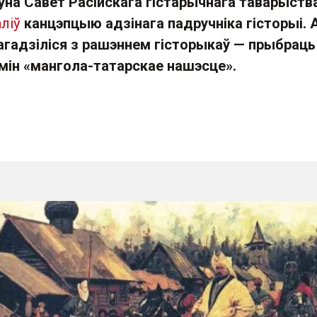
ўна Савет Расійскага гістарычнага таварыств
ліў
канцэпцыю адзінага падручніка гісторыі. 
пагадзіліся з рашэннем гісторыкаў — прыбраць
рмін «мангола-татарскае нашэсце».