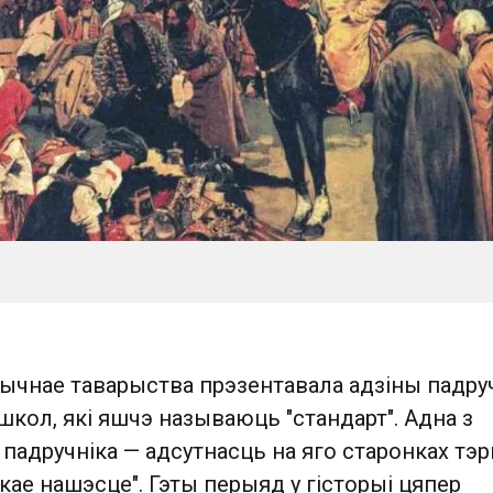
рычнае таварыства прэзентавала адзіны падру
 школ, які яшчэ называюць "стандарт". Адна з
падручніка — адсутнасць на яго старонках тэр
кае нашэсце". Гэты перыяд у гісторыі цяпер