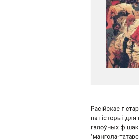
Расійскае гіста
па гісторыі для
галоўных фішак 
"мангола-татарс