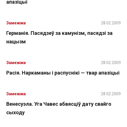
апазіцыі
Замежжа
28.02.2009
Германія. Пасядзеў за камунізм, пасядзі за
нацызм
Замежжа
28.02.2009
Расія. Наркаманы і распуснікі — твар апазіцыі
Замежжа
28.02.2009
Венесуэла. Уга Чавес абвясціў дату свайго
сыходу