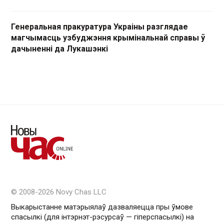
Генеральная пракуратура Украіны разглядае
магчымасць узбуджэння крымінальнай справы ў
дачыненні да Лукашэнкі
© 2008-2026 Novy Chas LLC
Выкарыстанне матэрыялаў дазваляецца пры ўмове
спасылкі (для інтэрнэт-рэсурсаў — гiперспасылкi) на