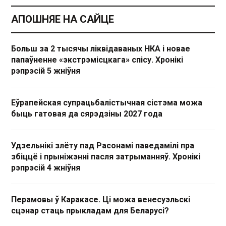
АПОШНЯЕ НА САЙЦЕ
Больш за 2 тысячы ліквідаваных НКА і новае
папаўненне «экстрэмісцкага» спісу. Хронікі
рэпрэсій 5 жніўня
Еўрапейская супрацьбалістычная сістэма можа
быць гатовая да сярэдзіны 2027 года
Удзельнікі злёту пад Расонамі паведамілі пра
збіццё і прыніжэнні пасля затрыманняў. Хронікі
рэпрэсій 4 жніўня
Перамовы ў Каракасе. Ці можа венесуэльскі
сцэнар стаць прыкладам для Беларусі?