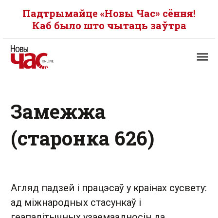
Падтрымайце «Новы Час» сёння!
Каб было што чытаць заўтра
Замежжа
(старонка 626)
Агляд падзей і працэсаў у краінах сусвету:
ад міжнародных стасункаў і
геапалітычных узаемаадносін да