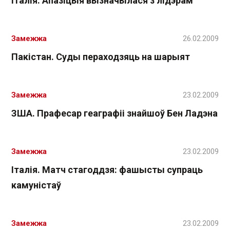
Італія. Апазіцыя вызначылася з лідэрам
Замежжа
26.02.2009
Пакістан. Суды пераходзяць на шарыят
Замежжа
23.02.2009
ЗША. Прафесар геаграфіі знайшоў Бен Ладэна
Замежжа
23.02.2009
Італія. Матч стагоддзя: фашысты супраць
камуністаў
Замежжа
23.02.2009