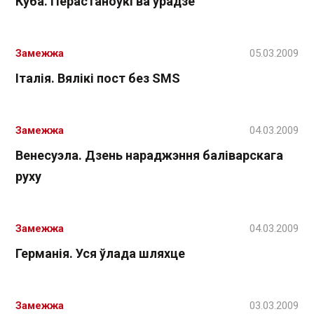
Куба. Перастаноўкі ва ўрадзе
Замежжа
05.03.2009
Італія. Вялікі пост без SMS
Замежжа
04.03.2009
Венесуэла. Дзень нараджэння баліварскага
руху
Замежжа
04.03.2009
Германія. Уся ўлада шляхце
Замежжа
03.03.2009