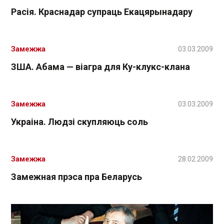
Расія. Краснадар супраць Екацярынадару
Замежжа
03.03.2009
ЗША. Абама — віагра для Ку-клукс-клана
Замежжа
03.03.2009
Украіна. Людзі скупляюць соль
Замежжа
28.02.2009
Замежная прэса пра Беларусь