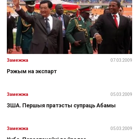
Замежжа
07.03.2009
Рэжым на экспарт
Замежжа
05.03.2009
ЗША. Першыя пратэсты супраць Абамы
Замежжа
05.03.2009