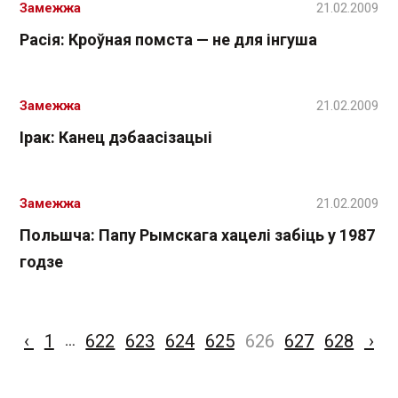
Замежжа
21.02.2009
Расія: Кроўная помста — не для інгуша
Замежжа
21.02.2009
Ірак: Канец дэбаасізацыі
Замежжа
21.02.2009
Польшча: Папу Рымскага хацелі забіць у 1987
годзе
‹
1
622
623
624
625
626
627
628
›
…