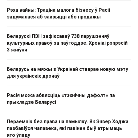
Рэха вайны: Траціна малога бізнесу ў Расіі
задумалася аб закрыцці або продажы
Беларускі ПЭН зафіксаваў 738 парушэнняў
культурных правоў за паўгоддзе. Хронікі рэпрэсій
3 жніўня
Беларусь на мяжы з Украінай стварае новую мэту
для украінскіх дронаў
Расія можа абвясціць «тэхнічны дэфолт» па
прыкладзе Беларусі
Пераемнік без права на памылку. Як Энвер Ходжа
пазбавіўся чалавека, які павінен быў атрымаць
яго ўладу