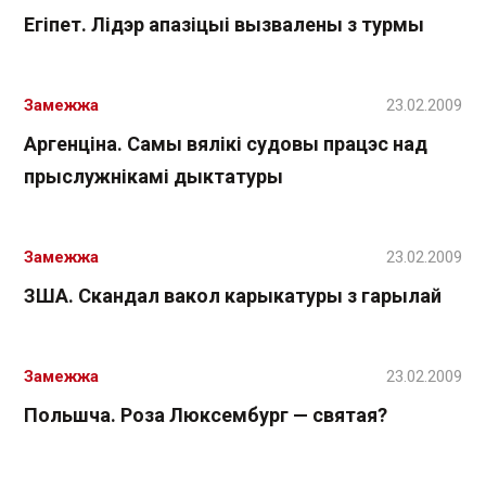
Егіпет. Лідэр апазіцыі вызвалены з турмы
Замежжа
23.02.2009
Аргенціна. Самы вялікі судовы працэс над
прыслужнікамі дыктатуры
Замежжа
23.02.2009
ЗША. Скандал вакол карыкатуры з гарылай
Замежжа
23.02.2009
Польшча. Роза Люксембург — святая?