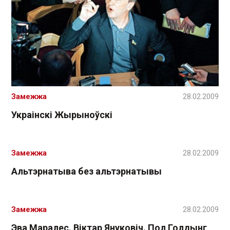
Замежжа
28.02.2009
Украінскі Жырыноўскі
Замежжа
28.02.2009
Альтэрнатыва без альтэрнатывы
Замежжа
28.02.2009
Эва Маралес. Віктар Януковіч. Пол Голдынг