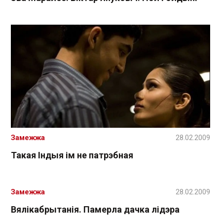
Замежжа
28.02.2009
Такая Індыя ім не патрэбная
Замежжа
28.02.2009
Вялікабрытанія. Памерла дачка лідэра