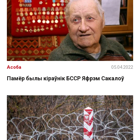
Асоба
05.04.2022
Памёр былы кіраўнік БССР Яфрэм Сакалоў