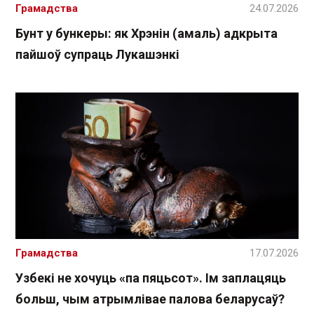
Грамадства
24.07.2026
Бунт у бункеры: як Хрэнін (амаль) адкрыта
пайшоў супраць Лукашэнкі
Грамадства
17.07.2026
Узбекі не хочуць «па пяцьсот». Ім заплацяць
больш, чым атрымлівае палова беларусаў?