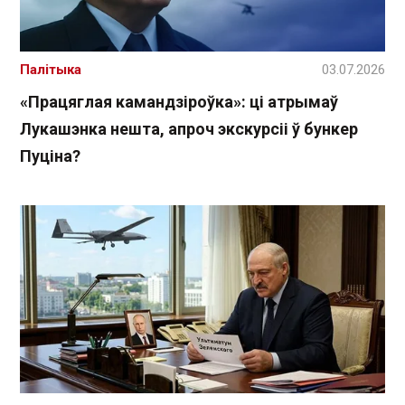
Палітыка
03.07.2026
«Працяглая камандзіроўка»: ці атрымаў
Лукашэнка нешта, апроч экскурсіі ў бункер
Пуціна?