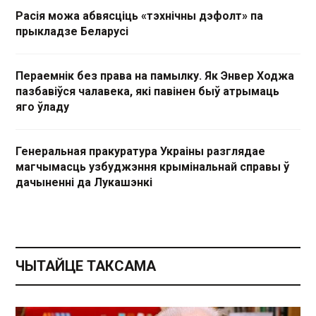
Расія можа абвясціць «тэхнічны дэфолт» па
прыкладзе Беларусі
Пераемнік без права на памылку. Як Энвер Ходжа
пазбавіўся чалавека, які павінен быў атрымаць
яго ўладу
Генеральная пракуратура Украіны разглядае
магчымасць узбуджэння крымінальнай справы ў
дачыненні да Лукашэнкі
ЧЫТАЙЦЕ ТАКСАМА