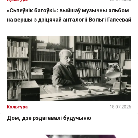
«Сьпеўнік багоўкі»: выйшаў музычны альбом
на вершы з дзіцячай анталогіі Вольгі Гапеевай
Культура
18.07.2026
Дом, дзе рэдагавалі будучыню
Спасылка без VPN