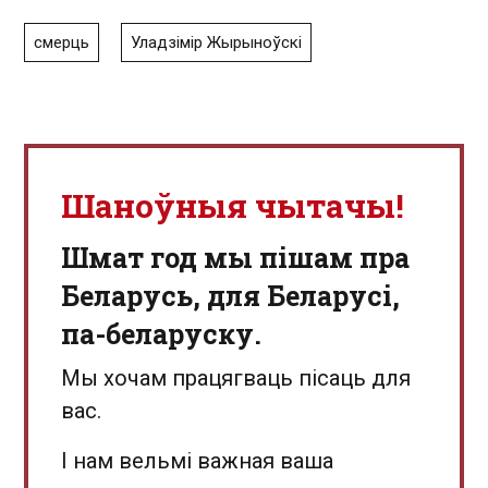
смерць
Уладзімір Жырыноўскі
Шаноўныя чытачы!
Шмат год мы пішам пра
Беларусь, для Беларусі,
па-беларуску.
Мы хочам працягваць пісаць для
вас.
І нам вельмі важная ваша