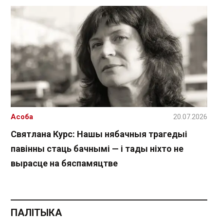
Асоба
20.07.2026
Святлана Курс: Нашы нябачныя трагедыі
павінны стаць бачнымі — і тады ніхто не
вырасце на бяспамяцтве
ПАЛІТЫКА