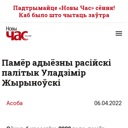
Падтрымайце «Новы Час» сёння!
Каб было што чытаць заўтра
Памёр адыёзны расійскі
палітык Уладзімір
Жырыноўскі
Асоба
06.04.2022