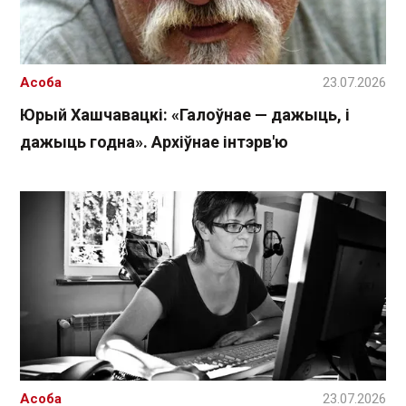
Асоба
23.07.2026
Юрый Хашчавацкі: «Галоўнае — дажыць, і
дажыць годна». Архіўнае інтэрв'ю
Асоба
23.07.2026