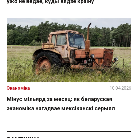
ўжо не ведае, куды вядзе краіну
Эканоміка
10.04.2026
Мінус мільярд за месяц: як беларуская
эканоміка нагадвае мексіканскі серыял