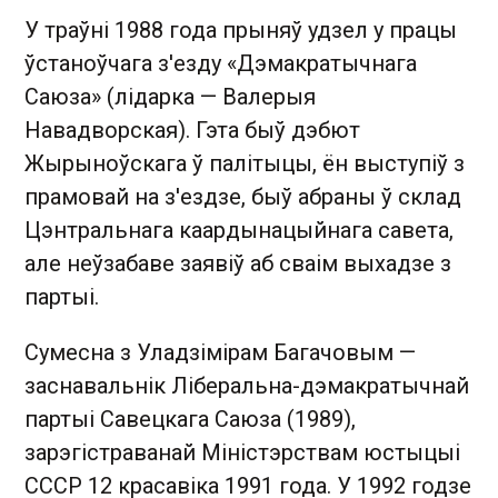
У траўні 1988 года прыняў удзел у працы
ўстаноўчага з'езду «Дэмакратычнага
Саюза» (лідарка — Валерыя
Навадворская). Гэта быў дэбют
Жырыноўскага ў палітыцы, ён выступіў з
прамовай на з'ездзе, быў абраны ў склад
Цэнтральнага каардынацыйнага савета,
але неўзабаве заявіў аб сваім выхадзе з
партыі.
Сумесна з Уладзімірам Багачовым —
заснавальнік Ліберальна-дэмакратычнай
партыі Савецкага Саюза (1989),
зарэгістраванай Міністэрствам юстыцыі
СССР 12 красавіка 1991 года. У 1992 годзе