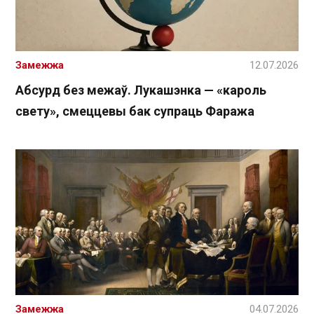
Замежжа
12.07.2026
Абсурд без межаў. Лукашэнка — «кароль
свету», смеццевы бак супраць Фаража
Замежжа
04.07.2026