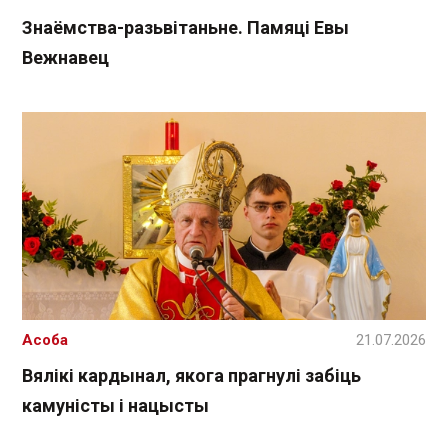
Знаёмства-разьвітаньне. Памяці Евы
Вежнавец
Асоба
21.07.2026
Вялікі кардынал, якога прагнулі забіць
камуністы і нацысты