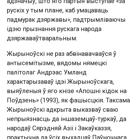
адзначыў, што яго партыя выступае «за
рускіх у тым плане, каб умацаваць
падмурак дзяржавы», падтрымліваючы
ідэю прызнання рускага народа
дзяржаваўтваральным.
Жырыноўскі не раз абвінавачваўся ў
антысемітызме, вядомы нямецкі
палітолаг Андрэас Умланд
характарызаваў ідэі Жырыноўскага,
выяўленыя ў яго кнізе «Апошні кідок на
Поўдзень» (1993), як фашысцкія. Таксама
Жырыноўскі адкрыта выказваў сваю
непрыязнасць да іншаземцаў-туркаў, да
народаў Сярэдняй Азіі і Закаўказзя,
практычна да ўсіх выхадцаў Паўночнага