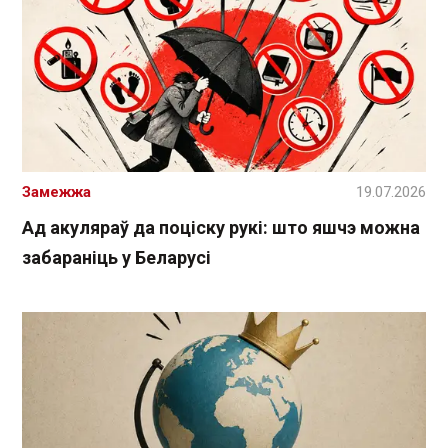
Замежжа
19.07.2026
Ад акуляраў да поціску рукі: што яшчэ можна
забараніць у Беларусі