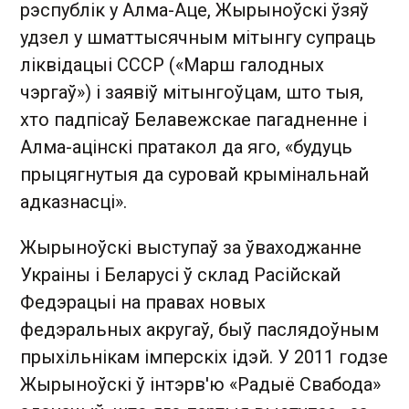
рэспублік у Алма-Аце, Жырыноўскі ўзяў
удзел у шматтысячным мітынгу супраць
ліквідацыі СССР («Марш галодных
чэргаў») і заявіў мітынгоўцам, што тыя,
хто падпісаў Белавежскае пагадненне і
Алма-ацінскі пратакол да яго, «будуць
прыцягнутыя да суровай крымінальнай
адказнасці».
Жырыноўскі выступаў за ўваходжанне
Украіны і Беларусі ў склад Расійскай
Федэрацыі на правах новых
федэральных акругаў, быў паслядоўным
прыхільнікам імперскіх ідэй. У 2011 годзе
Жырыноўскі ў інтэрв'ю «Радыё Свабода»