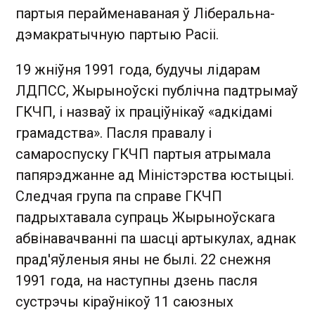
партыя перайменаваная ў Ліберальна-
дэмакратычную партыю Расіі.
19 жніўня 1991 года, будучы лідарам
ЛДПСС, Жырыноўскі публічна падтрымаў
ГКЧП, і назваў іх праціўнікаў «адкідамі
грамадства». Пасля правалу і
самароспуску ГКЧП партыя атрымала
папярэджанне ад Міністэрства юстыцыі.
Следчая група па справе ГКЧП
падрыхтавала супраць Жырыноўскага
абвінавачванні па шасці артыкулах, аднак
прад'яўленыя яны не былі. 22 снежня
1991 года, на наступны дзень пасля
сустрэчы кіраўнікоў 11 саюзных