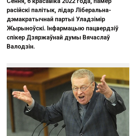
Сёння, 6 красавіка 2022 года, памёр
расійскі палітык, лідар Ліберальна-
дэмакратычнай партыі Уладзімір
Жырыноўскі. Інфармацыю пацвердзіў
спікер Дзяржаўнай думы Вячаслаў
Валодзін.