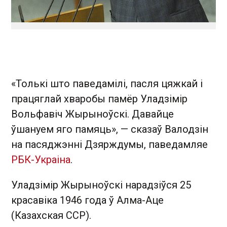
«Толькі што паведамілі, пасля цяжкай і
працяглай хваробы памёр Уладзімір
Вольфавіч Жырыноўскі. Давайце
ўшануем яго памяць», — сказаў Валодзін
на пасяджэнні Дзярждумы, паведамляе
РБК-Украіна
.
Уладзімір Жырыноўскі нарадзіўся 25
красавіка 1946 года ў Алма-Аце
(Казахская ССР).