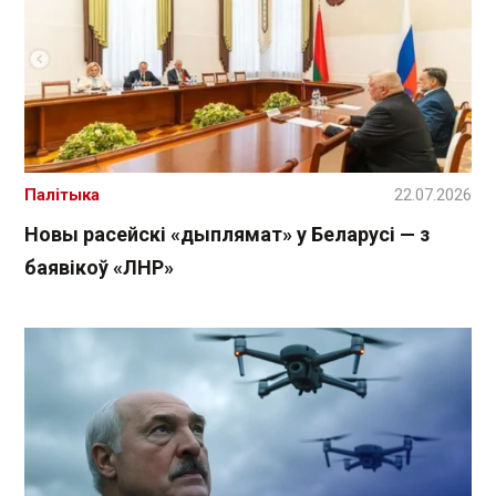
Палітыка
22.07.2026
Новы расейскі «дыплямат» у Беларусі — з
баявікоў «ЛНР»