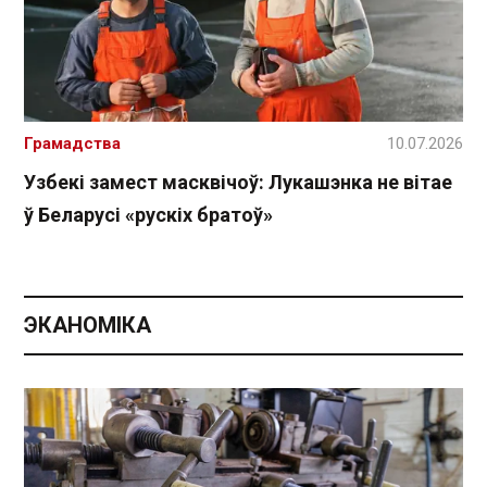
Грамадства
10.07.2026
Узбекі замест масквічоў: Лукашэнка не вітае
ў Беларусі «рускіх братоў»
ЭКАНОМІКА