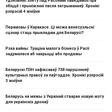
Удзельнікі злёту пад Расонамі паведамілі пра
збіццё і прыніжэнні пасля затрыманняў. Хронікі
рэпрэсій 4 жніўня
Перамовы ў Каракасе. Ці можа венесуэльскі
сцэнар стаць прыкладам для Беларусі?
Рэха вайны: Траціна малога бізнесу ў Расіі
задумалася аб закрыцці або продажы
Беларускі ПЭН зафіксаваў 738 парушэнняў
культурных правоў за паўгоддзе. Хронікі рэпрэсій
3 жніўня
Беларусь на мяжы з Украінай стварае новую мэту
для украінскіх дронаў