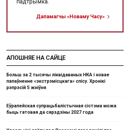
падтрымка.
Дапамагчы «Новаму Часу»
АПОШНЯЕ НА САЙЦЕ
Больш за 2 тысячы ліквідаваных НКА і новае
папаўненне «экстрэмісцкага» спісу. Хронікі
рэпрэсій 5 жніўня
Еўрапейская супрацьбалістычная сістэма можа
быць гатовая да сярэдзіны 2027 года