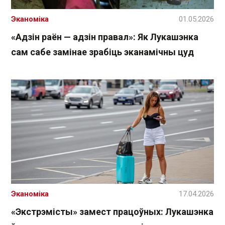
Эканоміка
01.05.2026
«Адзін раён — адзін правал»: Як Лукашэнка
сам сабе замінае зрабіць эканамічны цуд
Эканоміка
17.04.2026
«Экстрэмісты» замест працоўных: Лукашэнка