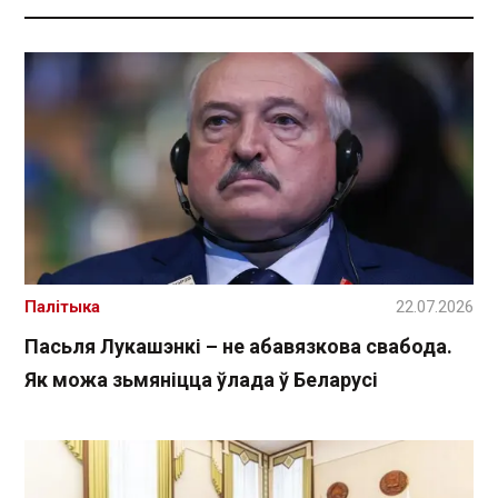
Палітыка
22.07.2026
Пасьля Лукашэнкі – не абавязкова свабода.
Як можа зьмяніцца ўлада ў Беларусі