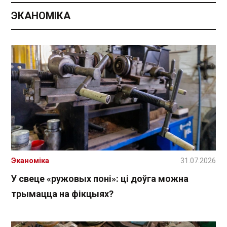
ЭКАНОМІКА
Эканоміка
31.07.2026
У свеце «ружовых поні»: ці доўга можна
трымацца на фікцыях?