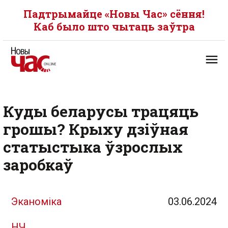
Падтрымайце «Новы Час» сёння!
Каб было што чытаць заўтра
Куды беларусы трацяць
грошы? Крыху дзіўная
статыстыка ўзрослых
заробкаў
Эканоміка
03.06.2024
НЧ