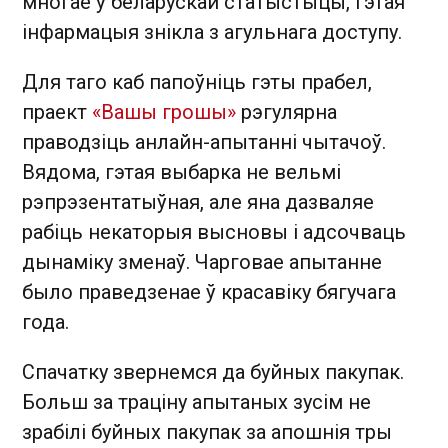
многае ў беларускай статыстыцы, гэтая
інфармацыя знікла з агульнага доступу.
Для таго каб папоўніць гэты прабел,
праект
«Вашы грошы»
рэгулярна
праводзіць анлайн-апытанні чытачоў.
Вядома, гэтая выбарка не вельмі
рэпрэзентатыўная, але яна дазваляе
рабіць некаторыя высновы і адсочваць
дынаміку зменаў. Чарговае апытанне
было праведзенае ў красавіку бягучага
года.
Спачатку звернемся да буйных пакупак.
Больш за траціну апытаных зусім не
зрабілі буйных пакупак за апошнія тры