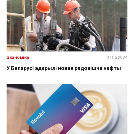
Эканоміка
31.05.2024
У Беларусі адкрылі новае радовішча нафты