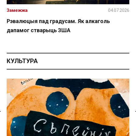
Замежжа
04.07.2026
Рэвалюцыя пад градусам. Як алкаголь
дапамог стварыць ЗША
КУЛЬТУРА
Спасылка без VPN