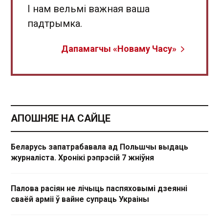
І нам вельмі важная ваша
падтрымка.
Дапамагчы «Новаму Часу»
АПОШНЯЕ НА САЙЦЕ
Беларусь запатрабавала ад Польшчы выдаць
журналіста. Хронікі рэпрэсій 7 жніўня
Палова расіян не лічыць паспяховымі дзеянні
сваёй арміі ў вайне супраць Украіны