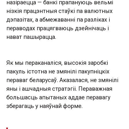
назіраецца — банкі прапануюць вельмі
нізкія працэнтныя стаўкі па валютных
дэпазітах, а абмежаванні па разліках і
пераводах працягваюць дзейнічаць і
нават пашырацца.
Як мы пераканаліся, высокія заробкі
пакуль істотна не змянілі пакупніцкіх
пераваг беларусаў. Аказалася, не змянілі
яны і ашчадныя стратэгіі. Пераважная
большасць апытаных аддае перавагу
зберагаць у наяўнай форме.