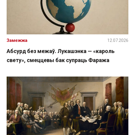
Замежжа
12.07.2026
Абсурд без межаў. Лукашэнка — «кароль
свету», смеццевы бак супраць Фаража