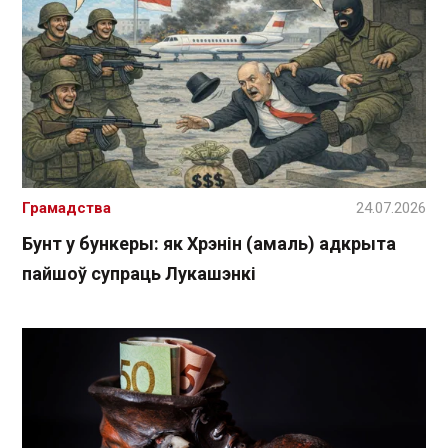
Грамадства
24.07.2026
Бунт у бункеры: як Хрэнін (амаль) адкрыта
пайшоў супраць Лукашэнкі