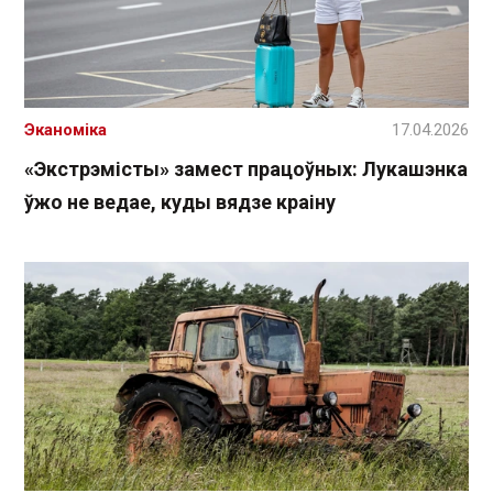
Эканоміка
17.04.2026
«Экстрэмісты» замест працоўных: Лукашэнка
ўжо не ведае, куды вядзе краіну