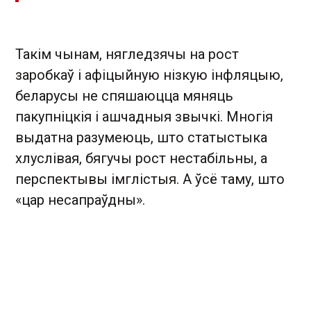
Такім чынам, нягледзячы на рост
заробкаў і афіцыйную нізкую інфляцыю,
беларусы не спяшаюцца мяняць
пакупніцкія і ашчадныя звычкі. Многія
выдатна разумеюць, што статыстыка
хлуслівая, бягучы рост нестабільны, а
перспектывы імглістыя. А ўсё таму, што
«цар несапраўдны».