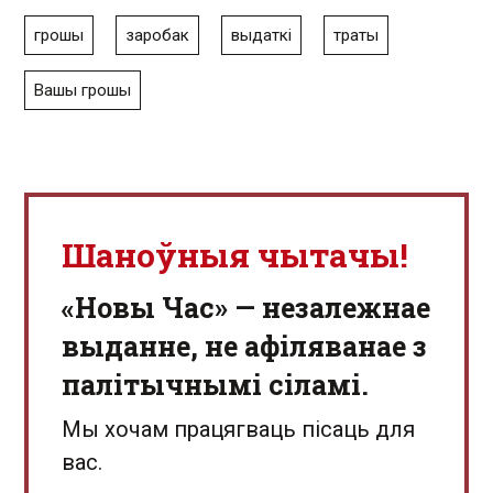
грошы
заробак
выдаткі
траты
Вашы грошы
Шаноўныя чытачы!
«Новы Час» — незалежнае
выданне, не афіляванае з
палітычнымі сіламі.
Мы хочам працягваць пісаць для
вас.