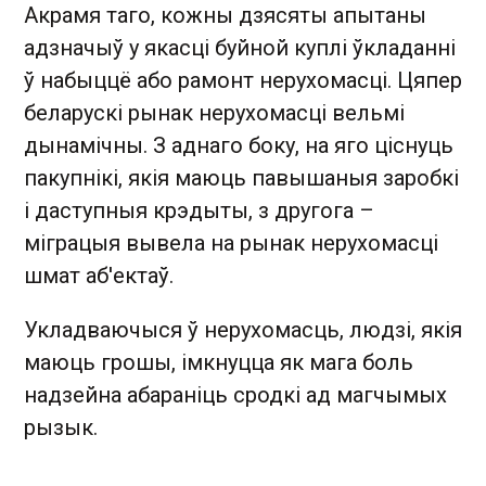
Акрамя таго, кожны дзясяты апытаны
адзначыў у якасці буйной куплі ўкладанні
ў набыццё або рамонт нерухомасці. Цяпер
беларускі рынак нерухомасці вельмі
дынамічны. З аднаго боку, на яго ціснуць
пакупнікі, якія маюць павышаныя заробкі
і даступныя крэдыты, з другога –
міграцыя вывела на рынак нерухомасці
шмат аб'ектаў.
Укладваючыся ў нерухомасць, людзі, якія
маюць грошы, імкнуцца як мага боль
надзейна абараніць сродкі ад магчымых
рызык.