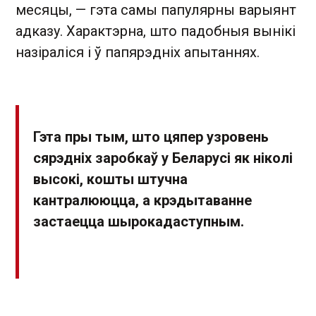
месяцы, — гэта самы папулярны варыянт
адказу. Характэрна, што падобныя вынікі
назіраліся і ў папярэдніх апытаннях.
Гэта пры тым, што цяпер узровень
сярэдніх заробкаў у Беларусі як ніколі
высокі, кошты штучна
кантралююцца, а крэдытаванне
застаецца шырокадаступным.