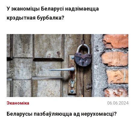
У эканоміцы Беларусі надзімаецца
крэдытная бурбалка?
Эканоміка
06.06.2024
Беларусы пазбаўляюцца ад нерухомасці?