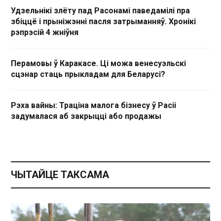
Удзельнікі злёту пад Расонамі паведамілі пра
збіццё і прыніжэнні пасля затрыманняў. Хронікі
рэпрэсій 4 жніўня
Перамовы ў Каракасе. Ці можа венесуэльскі
сцэнар стаць прыкладам для Беларусі?
Рэха вайны: Траціна малога бізнесу ў Расіі
задумалася аб закрыцці або продажы
ЧЫТАЙЦЕ ТАКСАМА