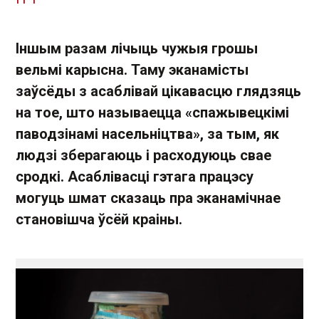
Іншым разам лічыць чужыя грошы
вельмі карысна. Таму эканамісты
заўсёды з асаблівай цікавасцю глядзяць
на тое, што называецца «спажывецкімі
паводзінамі насельніцтва», за тым, як
людзі зберагаюць і расходуюць свае
сродкі. Асаблівасці гэтага працэсу
могуць шмат сказаць пра эканамічнае
становішча ўсёй краіны.