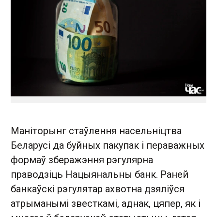
Маніторынг стаўлення насельніцтва
Беларусі да буйных пакупак і пераважных
формаў зберажэння рэгулярна
праводзіць Нацыянальны банк. Раней
банкаўскі рэгулятар ахвотна дзяліўся
атрыманымі звесткамі, аднак, цяпер, як і