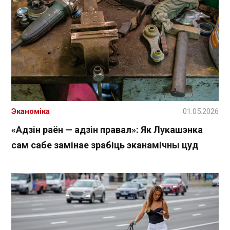
Эканоміка
01.05.2026
«Адзін раён — адзін правал»: Як Лукашэнка
сам сабе замінае зрабіць эканамічны цуд