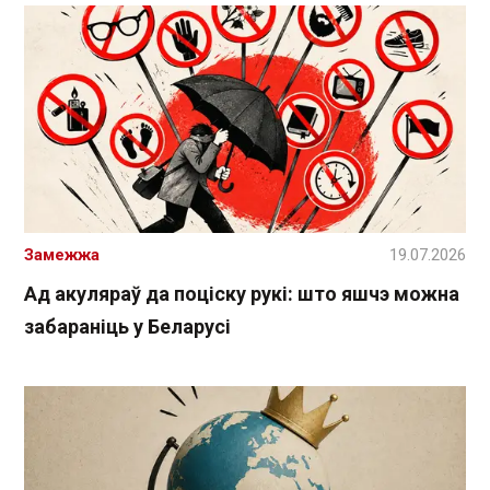
Замежжа
19.07.2026
Ад акуляраў да поціску рукі: што яшчэ можна
забараніць у Беларусі