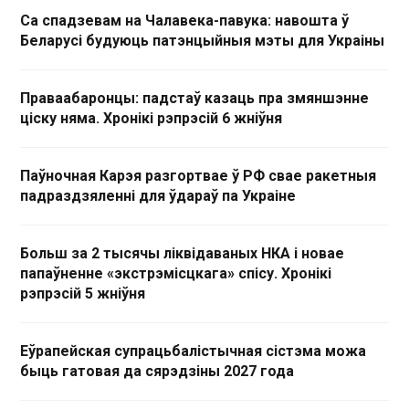
Са спадзевам на Чалавека-павука: навошта ў
Беларусі будуюць патэнцыйныя мэты для Украіны
Праваабаронцы: падстаў казаць пра змяншэнне
ціску няма. Хронікі рэпрэсій 6 жніўня
Паўночная Карэя разгортвае ў РФ свае ракетныя
падраздзяленні для ўдараў па Украіне
Больш за 2 тысячы ліквідаваных НКА і новае
папаўненне «экстрэмісцкага» спісу. Хронікі
рэпрэсій 5 жніўня
Еўрапейская супрацьбалістычная сістэма можа
быць гатовая да сярэдзіны 2027 года