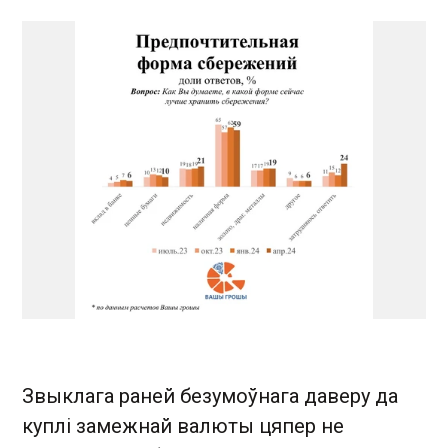
Звыклага раней безумоўнага даверу да
куплі замежнай валюты цяпер не