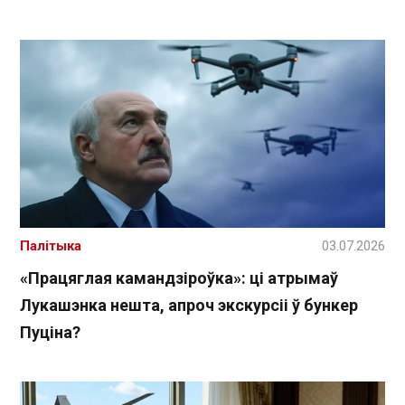
Палітыка
03.07.2026
«Працяглая камандзіроўка»: ці атрымаў
Лукашэнка нешта, апроч экскурсіі ў бункер
Пуціна?