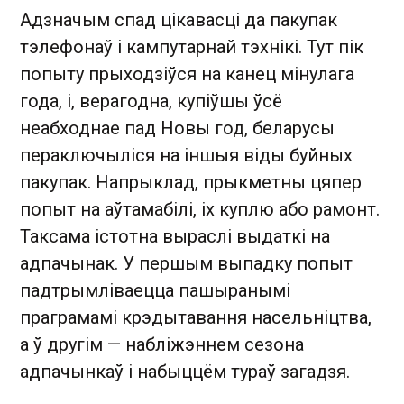
Адзначым спад цікавасці да пакупак
тэлефонаў і кампутарнай тэхнікі. Тут пік
попыту прыходзіўся на канец мінулага
года, і, верагодна, купіўшы ўсё
неабходнае пад Новы год, беларусы
пераключыліся на іншыя віды буйных
пакупак. Напрыклад, прыкметны цяпер
попыт на аўтамабілі, іх куплю або рамонт.
Таксама істотна выраслі выдаткі на
адпачынак. У першым выпадку попыт
падтрымліваецца пашыранымі
праграмамі крэдытавання насельніцтва,
а ў другім — набліжэннем сезона
адпачынкаў і набыццём тураў загадзя.