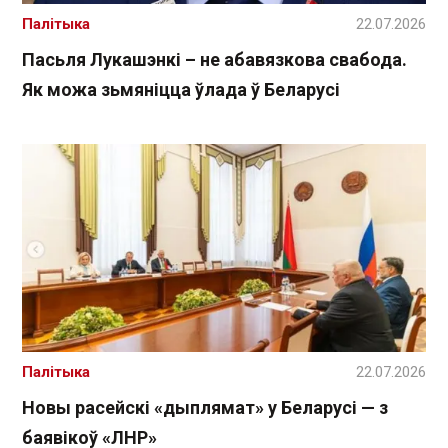
Палітыка
22.07.2026
Пасьля Лукашэнкі – не абавязкова свабода.
Як можа зьмяніцца ўлада ў Беларусі
Палітыка
22.07.2026
Новы расейскі «дыплямат» у Беларусі — з
баявікоў «ЛНР»