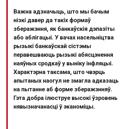
Важна адзначыць, што мы бачым
нізкі давер да такіх формаў
зберажэння, як банкаўскія дэпазіты
або аблігацыі. У вачах насельніцтва
рызыкі банкаўскай сістэмы
перавешваюць рызыкі абясцэнення
наяўных сродкаў у выніку інфляцыі.
Характэрна таксама, што чвэрць
апытаных наогул не змагла адказаць
на пытанне аб форме зберажэнняў.
Гэта добра ілюструе высокі ўзровень
нявызначанасці ў эканоміцы.