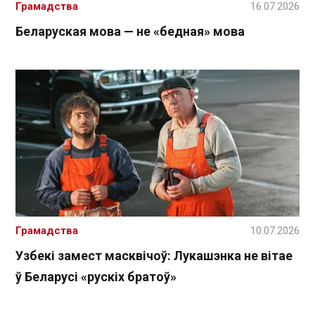
Грамадства
16.07.2026
Беларуская мова — не «бедная» мова
Грамадства
10.07.2026
Узбекі замест масквічоў: Лукашэнка не вітае
ў Беларусі «рускіх братоў»