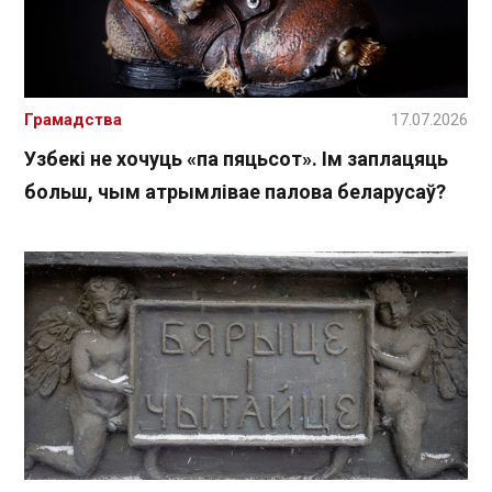
Грамадства
17.07.2026
Узбекі не хочуць «па пяцьсот». Ім заплацяць
больш, чым атрымлівае палова беларусаў?