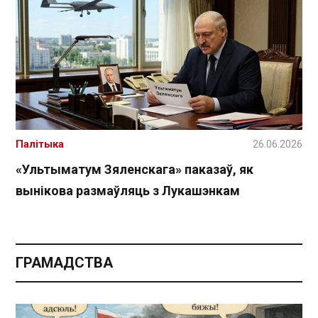
Палітыка
26.06.2026
«Ультыматум Зяленскага» паказаў, як
вынікова размаўляць з Лукашэнкам
ГРАМАДСТВА