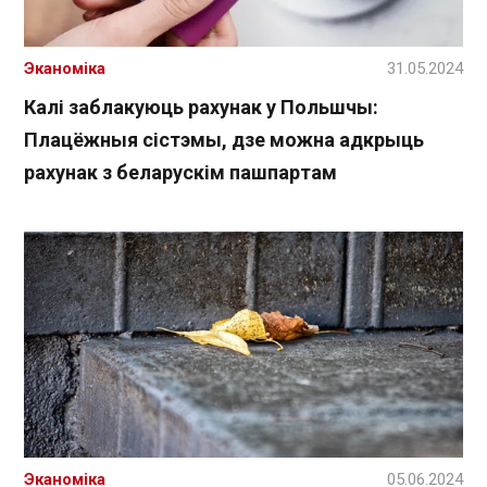
Эканоміка
31.05.2024
Калі заблакуюць рахунак у Польшчы:
Плацёжныя сістэмы, дзе можна адкрыць
рахунак з беларускім пашпартам
Эканоміка
05.06.2024