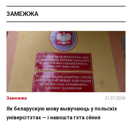
ЗАМЕЖЖА
Замежжа
21.07.2026
Як беларускую мову вывучаюць у польскіх
універсітэтах — і навошта гэта сёння