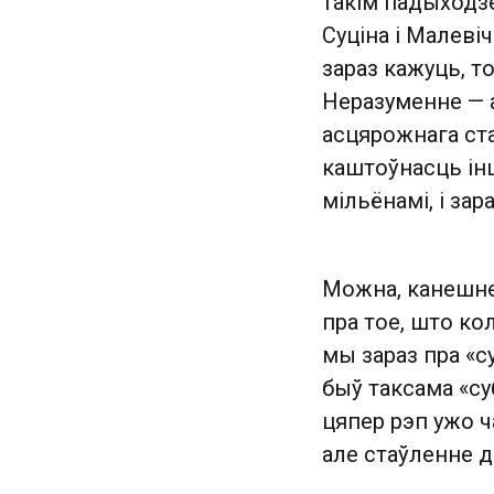
такім падыходзе
Суціна і Малевіч
зараз кажуць, то
Неразуменне — 
асцярожнага ста
каштоўнасць інш
мільёнамі, і зар
Можна, канешне
пра тое, што ко
мы зараз пра «с
быў таксама «су
цяпер рэп ужо ч
але стаўленне д