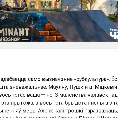
адабаецца само вызначэнне «субкультура». Ёс
та зневажальнае. Маўляў, Пушкін ці Міцкевіч
а вось гэтае ваша — не. З маленства чалавек га
гэта прыгожа, а вось гэта брыдота і нельга з т
чыненняў мець. Але ж калі трошкі паразважаць