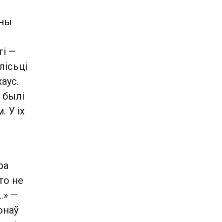
Яны
гі —
лісьці
хаус.
» былі
 У іх
ра
то не
.» —
онаў