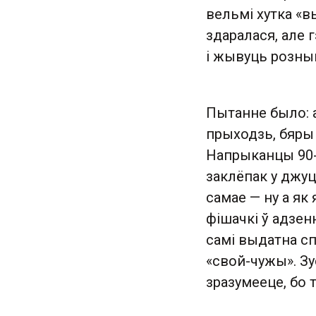
вельмі хутка «вы
здаралася, але 
і жывуць розным
Пытанне было: а 
прыходзь, бяры 
Напрыканцы 90-х
заклёпак у джуц
самае — ну а як
фішачкі ў адзен
самі выдатна сп
«свой-чужы». Зу
зразумееце, бо 