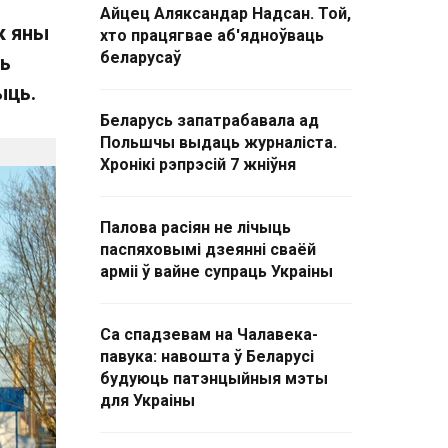
Айцец Аляксандар Надсан. Той,
к яны
хто працягвае аб'ядноўваць
беларусаў
ць
ыць.
Беларусь запатрабавала ад
Польшчы выдаць журналіста.
Хронікі рэпрэсій 7 жніўня
Палова расіян не лічыць
паспяховымі дзеянні сваёй
арміі ў вайне супраць Украіны
Са спадзевам на Чалавека-
павука: навошта ў Беларусі
будуюць патэнцыйныя мэты
для Украіны