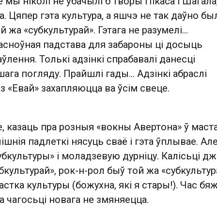
 мы ніколі не ўбачылі б творы Пікаса і Шагала
а. Цяпер гэта культура, а яшчэ не так даўно бы
й жа «субкультурай». Гэтага не разумелі...
асноўная падстава для забароны ці досыць
ўлення. Толькі адзінкі спрабавалі данесці
ага погляду. Прайшлі гады... Адзінкі абраслі
аз «Евай» захапляюцца ва ўсім свеце.
, казаць пра розныя «вокны Авертона» ў маста
лішнія падлеткі нясуць сваё і гэта ўплывае. Ал
убкультуры» і моладзевую дурніцу. Калісьці дж
бкультурай», рок-н-рол быў той жа «субкультура
астка культуры (божухна, які я стары!). Час бя
а чагосьці новага не змяняецца.