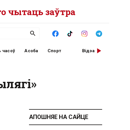
о чытаць заўтра
 часоў
Асоба
Спорт
Відэа
ылягі»
АПОШНЯЕ НА САЙЦЕ