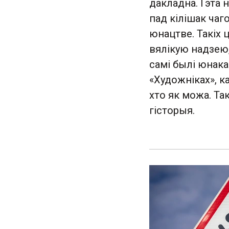
дакладна. Гэта 
пад кілішак чаг
юнацтве. Такіх 
вялікую надзею,
самі былі юнака
«Художніках», ка
хто як можа. Так
гісторыя.