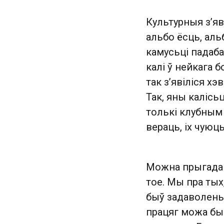
Культурныя з’яв
альбо ёсць, альб
камусьці падаба
калі ў нейкага б
так з’явіліся хэв
Так, яны калісьц
толькі клубным 
вераць, іх чуюц
Можна прыгадац
тое. Мы пра тых,
быў задаволены 
працяг можа бы