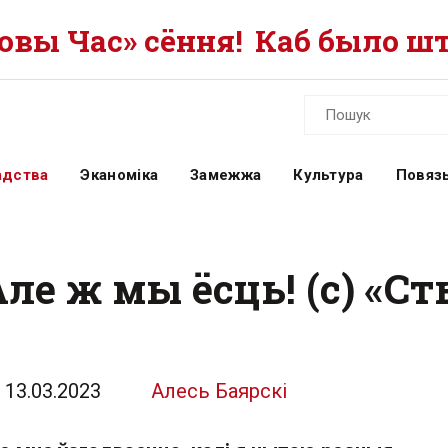
вы Час» сёння!
Каб было шт
адства
Эканоміка
Замежжа
Культура
Повязь
ле ж мы ёсць! (с) «Ст
13.03.2023
Алесь Баярскі