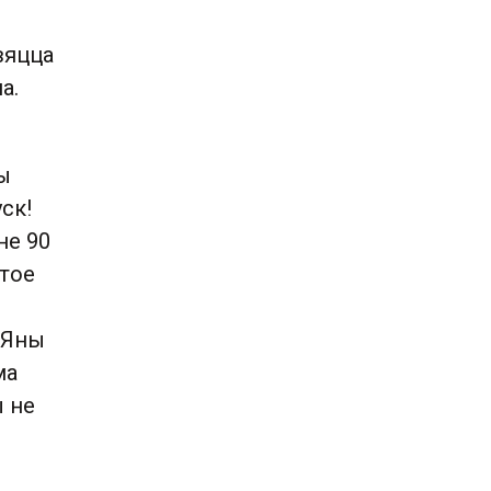
вяцца
а.
Ды
ск!
не 90
 тое
. Яны
ма
ы не