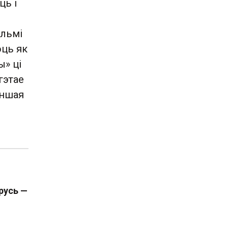
ць і
ельмі
юць як
ы» ці
гэтае
іншая
русь —