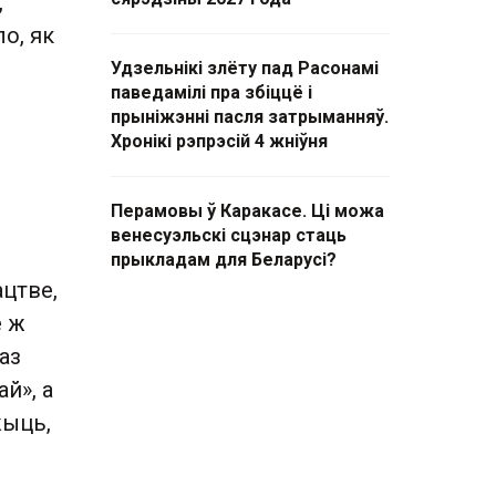
,
ло, як
Удзельнікі злёту пад Расонамі
паведамілі пра збіццё і
прыніжэнні пасля затрыманняў.
Хронікі рэпрэсій 4 жніўня
Перамовы ў Каракасе. Ці можа
венесуэльскі сцэнар стаць
прыкладам для Беларусі?
цтве,
е ж
аз
й», а
жыць,