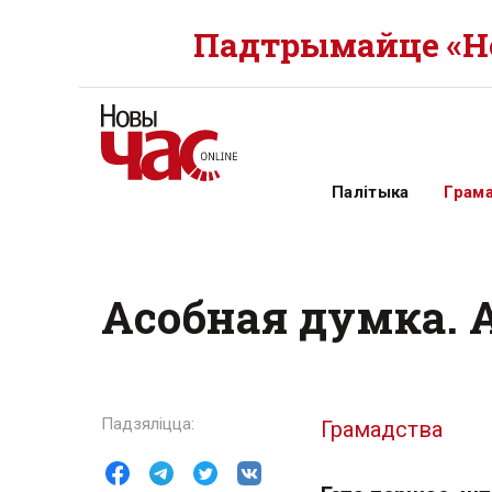
Падтрымайце «Но
Палітыка
Грам
Асобная думка. А
Грамадства