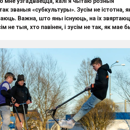
о мне ўзгадваецца, калі я чытаю розныя
так званыя «субкультуры». Зусім не істотна, я
аюць. Важна, што яны існуюць, на іх звяртаю
ім не тыя, хто павінен, і зусім не так, як мае б