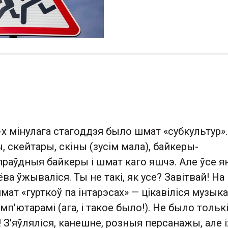
 мінулага стагоддзя было шмат «субкультур».
, скейтары, скіны (зусім мала), байкеры-
праўдныя байкеры і шмат каго яшчэ. Але ўсе 
а ўжываліся. Ты не такі, як усе? Завітвай! На
ат «гурткоў па інтарэсах» — цікавіліся музыка
мп'ютарамі (ага, і такое было!). Не было тольк
! З'яўляліся, канешне, розныя персанажы, але і