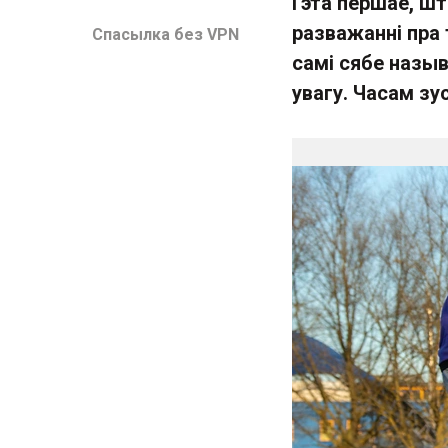
Гэта першае, шт
разважанні пра 
Спасылка без VPN
самі сябе назыв
увагу. Часам зус