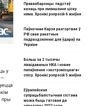
Праваабаронцы: падстаў
казаць пра змяншэнне ціску
няма. Хронікі рэпрэсій 6 жніўня
Паўночная Карэя разгортвае ў
РФ свае ракетныя
падраздзяленні для ўдараў па
Украіне
Больш за 2 тысячы
ліквідаваных НКА і новае
папаўненне «экстрэмісцкага»
ць у
спісу. Хронікі рэпрэсій 5 жніўня
 —
дуецца
Еўрапейская
акім
супрацьбалістычная сістэма
, пры
можа быць гатовая да
сярэдзіны 2027 года