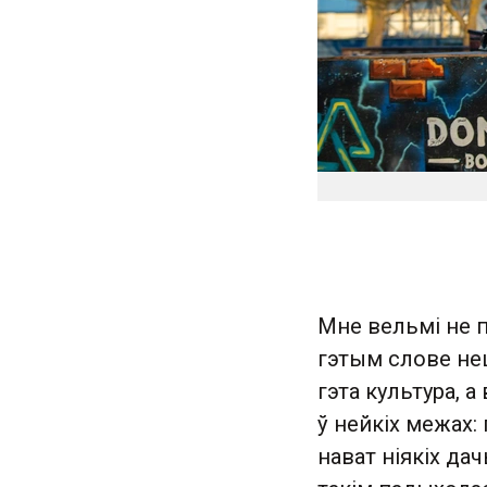
Мне вельмі не п
гэтым слове неш
гэта культура, 
ў нейкіх межах: 
нават ніякіх да