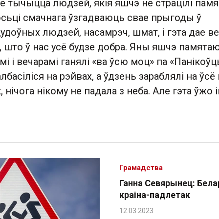
не тычыцца людзей, якія яшчэ не страцілі памя
осьці смачнага ўзгадваюць свае прыгоды ў
цудоўных людзей, насамрэч, шмат, і гэта дае в
 што ў нас усё будзе добра. Яны яшчэ памята
мі і вечарамі ганялі «ва ўсю моц» па «Панікоўц
лбасіліся на рэйвах, а ўдзень зараблялі на ўсё 
, нічога нікому не падала з неба. Але гэта ўжо 
Грамадства
Ганна Севярынец: Бела
краіна-падлетак