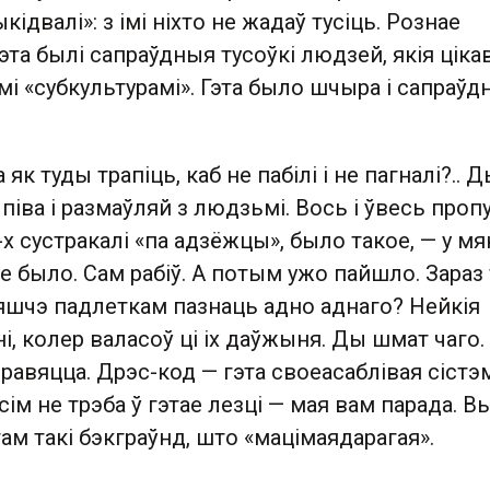
кідвалі»: з імі ніхто не жадаў тусіць. Рознае
гэта былі сапраўдныя тусоўкі людзей, якія ціка
і «субкультурамі». Гэта было шчыра і сапраўдн
як туды трапіць, каб не пабілі і не пагналі?.. 
піва і размаўляй з людзьмі. Вось і ўвесь пропу
 сустракалі «па адзёжцы», было такое, — у мя
е было. Сам рабіў. А потым ужо пайшло. Зараз
 яшчэ падлеткам пазнаць адно аднаго? Нейкія
ні, колер валасоў ці іх даўжыня. Ды шмат чаго
равяцца. Дрэс-код — гэта своеасаблівая сістэ
сім не трэба ў гэтае лезці — мая вам парада. В
там такі бэкграўнд, што «мацімаядарагая».