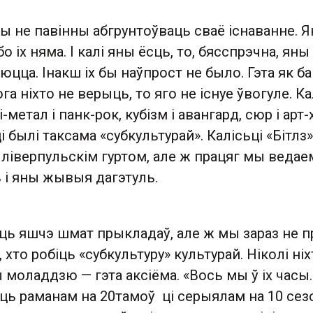
ы не павінны абгрунтоўваць сваё існаванне. 
о іх няма. І калі яны ёсць, то, бясспрэчна, яны
юцца. Інакш іх бы наўпрост не было. Гэта як ба
ога ніхто не верыць, то яго не існуе ўвогуле. Ка
і-метал і панк-рок, кубізм і авангард, сюр і арт-
і былі таксама «субкультурай». Калісьці «Бітлз
ліверпульскім гуртом, але ж працяг мы ведаем.
ь і яны жывыя дагэтуль.
ь яшчэ шмат прыкладаў, але ж мы зараз не п
 хто робіць «субкультуру» культурай. Ніколі ніх
моладдзю — гэта аксіёма. «Вось мы ў іх часы..
ць раманам на 20тамоў ці серыялам на 10 сез