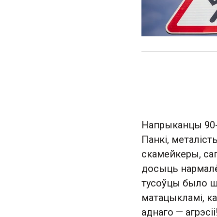
Напрыканцы 90-х
Панкі, металісты
скамейкеры, са
досыць нармалёв
тусоўцы было шм
матацыкламі, ка
аднаго — агрэсіі