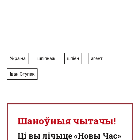
Украіна
шпіянаж
шпіён
агент
Іван Ступак
Шаноўныя чытачы!
Ці вы лічыце «Новы Час»