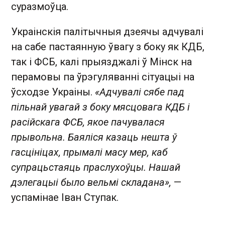
суразмоўца.
Украінскія палітычныя дзеячы адчувалі
на сабе пастаянную ўвагу з боку як КДБ,
так і ФСБ, калі прыязджалі ў Мінск на
перамовы па ўрэгуляванні сітуацыі на
ўсходзе Украіны.
«Адчувалі сябе пад
пільнай увагай з боку мясцовага КДБ і
расійскага ФСБ, якое пачувалася
прывольна. Баяліся казаць нешта ў
гасцініцах, прымалі масу мер, каб
супрацьстаяць праслухоўцы. Нашай
дэлегацыі было вельмі складана»,
—
успамінае Іван Ступак.