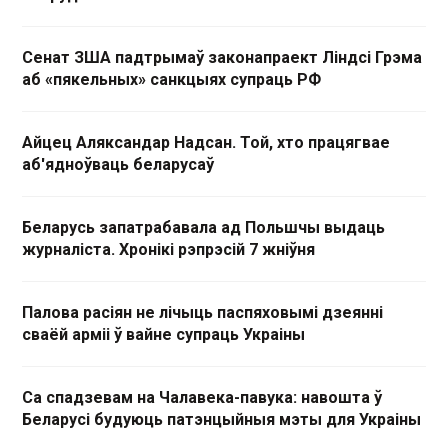
Сенат ЗША падтрымаў законапраект Ліндсі Грэма
аб «пякельных» санкцыях супраць РФ
Айцец Аляксандар Надсан. Той, хто працягвае
аб'ядноўваць беларусаў
Беларусь запатрабавала ад Польшчы выдаць
журналіста. Хронікі рэпрэсій 7 жніўня
Палова расіян не лічыць паспяховымі дзеянні
сваёй арміі ў вайне супраць Украіны
Са спадзевам на Чалавека-павука: навошта ў
Беларусі будуюць патэнцыйныя мэты для Украіны