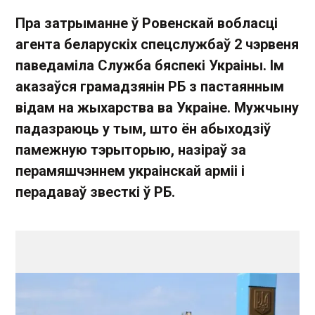
Пра затрыманне ў Ровенскай вобласці
агента беларускіх спецслужбаў 2 чэрвеня
паведаміла Служба бяспекі Украіны. Ім
аказаўся грамадзянін РБ з пастаянным
відам на жыхарства ва Украіне. Мужчыну
падазраюць у тым, што ён абыходзіў
памежную тэрыторыю, назіраў за
перамяшчэннем украінскай арміі і
перадаваў звесткі ў РБ.