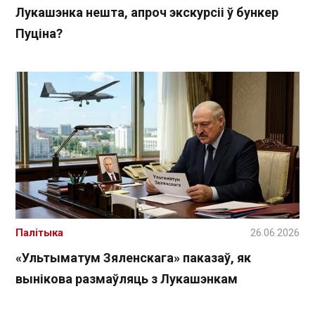
Лукашэнка нешта, апроч экскурсіі ў бункер
Пуціна?
Палітыка
26.06.2026
«Ультыматум Зяленскага» паказаў, як
вынікова размаўляць з Лукашэнкам