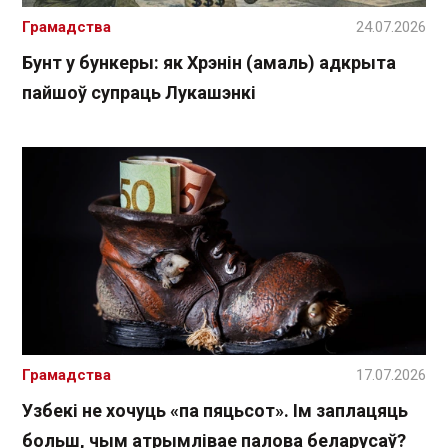
Грамадства
24.07.2026
Бунт у бункеры: як Хрэнін (амаль) адкрыта
пайшоў супраць Лукашэнкі
Грамадства
17.07.2026
Узбекі не хочуць «па пяцьсот». Ім заплацяць
больш, чым атрымлівае палова беларусаў?