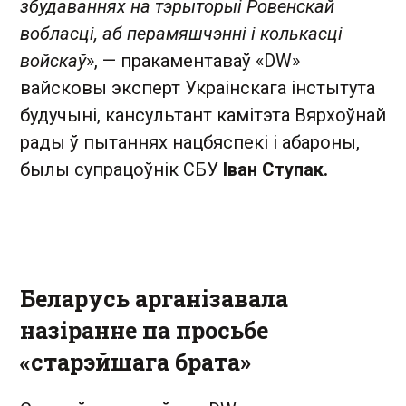
збудаваннях на тэрыторыі Ровенскай
вобласці, аб перамяшчэнні і колькасці
войскаў
», — пракаментаваў «DW»
вайсковы эксперт Украінскага інстытута
будучыні, кансультант камітэта Вярхоўнай
рады ў пытаннях нацбяспекі і абароны,
былы супрацоўнік СБУ
Іван Ступак.
Беларусь арганізавала
назіранне па просьбе
«старэйшага брата»