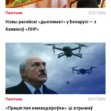
Палітыка
22.07.2026
Новы расейскі «дыплямат» у Беларусі — з
баявікоў «ЛНР»
Палітыка
03.07.2026
«Працяглая камандзіроўка»: ці атрымаў