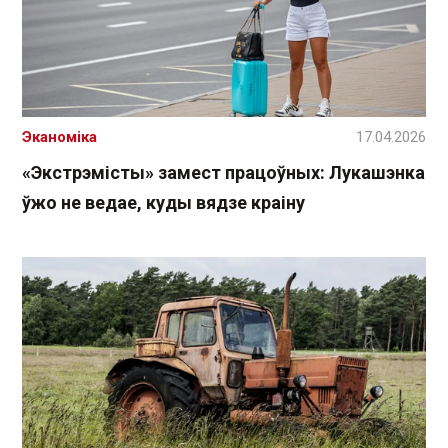
Эканоміка
17.04.2026
«Экстрэмісты» замест працоўных: Лукашэнка
ўжо не ведае, куды вядзе краіну