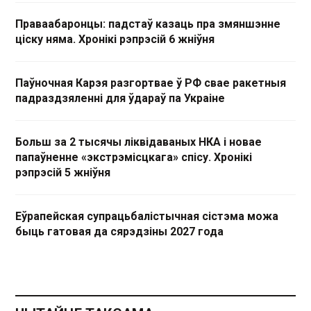
Праваабаронцы: падстаў казаць пра змяншэнне
ціску няма. Хронікі рэпрэсій 6 жніўня
Паўночная Карэя разгортвае ў РФ свае ракетныя
падраздзяленні для ўдараў па Украіне
Больш за 2 тысячы ліквідаваных НКА і новае
папаўненне «экстрэмісцкага» спісу. Хронікі
рэпрэсій 5 жніўня
Еўрапейская супрацьбалістычная сістэма можа
быць гатовая да сярэдзіны 2027 года