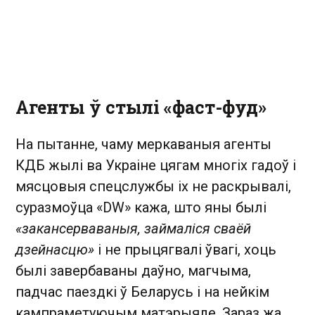
Агенты ў стылі «фаст-фуд»
На пытанне, чаму меркаваныя агенты
КДБ жылі ва Украіне цягам многіх гадоў і
мясцовыя спецслужбы іх не раскрывалі,
суразмоўца «DW» кажа, што яны былі
«закансерваваныя, займаліся сваёй
дзейнасцю»
і не прыцягвалі ўвагі, хоць
былі завербаваны даўно, магчыма,
падчас паездкі ў Беларусь і на нейкім
кампраметуючым матэрыяле. Зараз жа