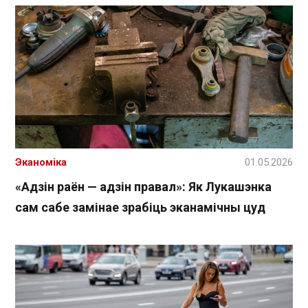
Эканоміка
01.05.2026
«Адзін раён — адзін правал»: Як Лукашэнка
сам сабе замінае зрабіць эканамічны цуд