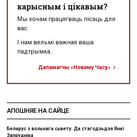
карысным і цікавым?
Мы хочам працягваць пісаць для
вас.
І нам вельмі важная ваша
падтрымка.
Дапамагчы «Новаму Часу»
АПОШНЯЕ НА САЙЦЕ
Беларус з вольнага сьвету. Да стагодзьдзя Янкі
Запрудніка