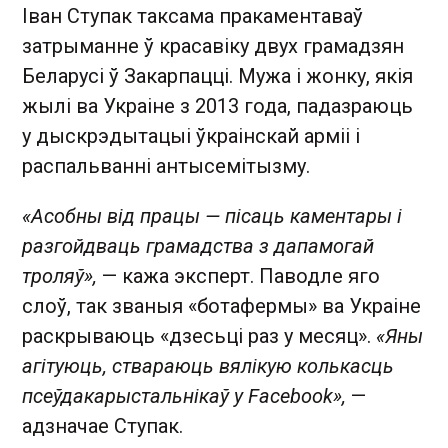
Іван Ступак таксама пракаментаваў
затрыманне ў красавіку двух грамадзян
Беларусі ў Закарпацці. Мужа і жонку, якія
жылі ва Украіне з 2013 года, падазраюць
у дыскрэдытацыі ўкраінскай арміі і
распальванні антысемітызму.
«Асобны від працы — пісаць каментары і
разгойдваць грамадства з дапамогай
троляў»,
— кажа эксперт. Паводле яго
слоў, так званыя «ботафермы» ва Украіне
раскрываюць «дзесьці раз у месяц».
«Яны
агітуюць, ствараюць вялікую колькасць
псеўдакарыстальнікаў у Facebook»,
—
адзначае Ступак.