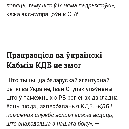
ловяць, таму што ў іх няма падрыхтоўкі»,
—
кажа экс-супрацоўнік СБУ.
Пракрасціся ва ўкраінскі
Кабмін КДБ не змог
Што тычыцца беларускай агентурнай
сеткі ва Украіне, Іван Ступак упэўнены,
што ў памежных з РБ рэгіёнах дакладна
ёсць людзі, завербаваныя КДБ.
«КДБ і
памежнай службе вельмі важна ведаць,
што знаходзіцца з нашага боку»,
—