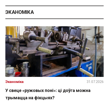
ЭКАНОМІКА
Эканоміка
31.07.2026
У свеце «ружовых поні»: ці доўга можна
трымацца на фікцыях?