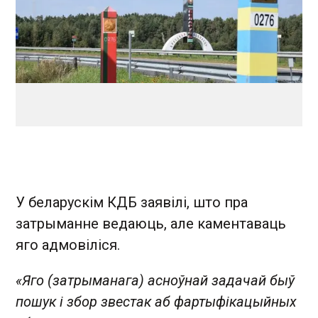
У беларускім КДБ заявілі, што пра
затрыманне ведаюць, але каментаваць
яго адмовіліся.
«Яго (затрыманага) асноўнай задачай быў
пошук і збор звестак аб фартыфікацыйных