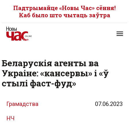
Падтрымайце «Новы Час» сёння!
Каб было што чытаць заўтра
Беларускія агенты ва
Украіне: «кансервы» і «ў
стылі фаст-фуд»
Грамадства
07.06.2023
НЧ