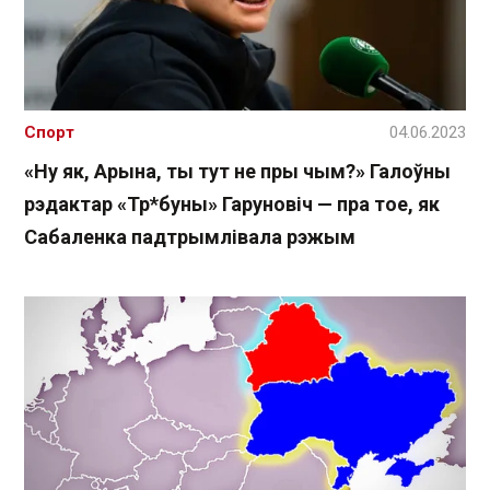
Спорт
04.06.2023
«Ну як, Арына, ты тут не пры чым?» Галоўны
рэдактар «Тр*буны» Гаруновіч — пра тое, як
Сабаленка падтрымлівала рэжым