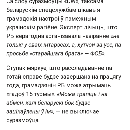
Са слоў суразмоўцы «DW», таксама
беларускім спецслужбам цікавыя
грамадскія настроі ў памежным
украінскім рэгіёне. Эксперт лічыць, што
РБ верагодна арганізавала назіранне
«не
толькі ў сваіх інтарэсах, а, хутчэй за ўсё, па
просьбе «старэйшага брата» — ФСБ».
Ступак мяркуе, што расследаванне па
гэтай справе будзе завершана на працягу
года, грамадзянін РБ можа атрымаць
«гадоў 15 турмы».
«Можа трапіць і на
абмен, калі беларускі бок будзе
зацікаўлены ў ім»,
— не выключае
суразмоўца.