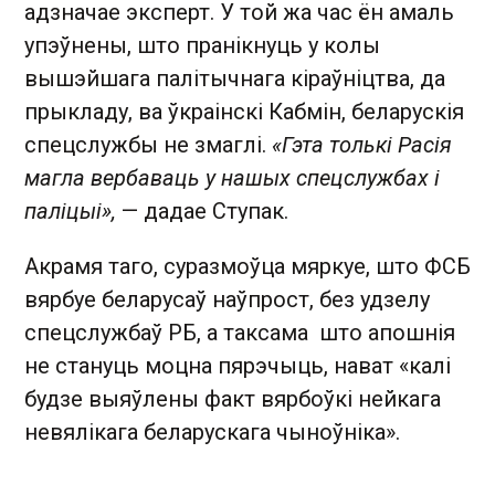
адзначае эксперт. У той жа час ён амаль
упэўнены, што пранікнуць у колы
вышэйшага палітычнага кіраўніцтва, да
прыкладу, ва ўкраінскі Кабмін, беларускія
спецслужбы не змаглі.
«Гэта толькі Расія
магла вербаваць у нашых спецслужбах і
паліцыі»,
— дадае Ступак.
Акрамя таго, суразмоўца мяркуе, што ФСБ
вярбуе беларусаў наўпрост, без удзелу
спецслужбаў РБ, а таксама што апошнія
не стануць моцна пярэчыць, нават «калі
будзе выяўлены факт вярбоўкі нейкага
невялікага беларускага чыноўніка».