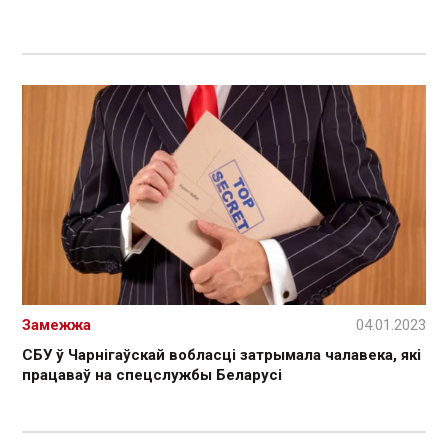
Замежжа
04.01.2023
СБУ ў Чарнігаўскай вобласці затрымала чалавека, які
працаваў на спецслужбы Беларусі