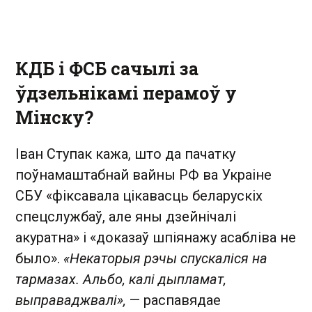
КДБ і ФСБ сачылі за
ўдзельнікамі перамоў у
Мінску?
Іван Ступак кажа, што да пачатку
поўнамаштабнай вайны РФ ва Украіне
СБУ «фіксавала цікавасць беларускіх
спецслужбаў, але яны дзейнічалі
акуратна» і «доказаў шпіянажу асабліва не
было».
«Некаторыя рэчы спускаліся на
тармазах. Альбо, калі дыпламат,
выправаджвалі»,
— распавядае