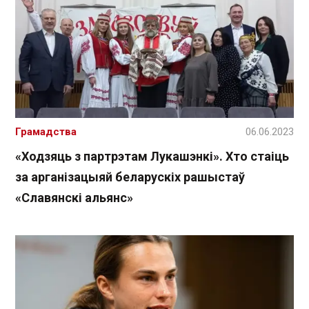
Грамадства
06.06.2023
«Ходзяць з партрэтам Лукашэнкі». Хто стаіць
за арганізацыяй беларускіх рашыстаў
«Славянскі альянс»