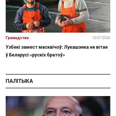
Грамадства
10.07.2026
Узбекі замест масквічоў: Лукашэнка не вітае
ў Беларусі «рускіх братоў»
ПАЛІТЫКА