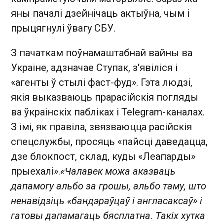
яны пачалі дзейнічаць актыўна, чым і
прыцягнулі ўвагу СБУ.
З пачаткам поўнамаштабнай вайны ва
Украіне, адзначае Ступак, з'явіліся і
«агенты ў стылі фаст-фуд». Гэта людзі,
якія выказваюць прарасійскія погляды
ва ўкраінскіх пабліках і Telegram-каналах.
З імі, як правіла, звязваюцца расійскія
спецслужбы, просяць
«пайсці даведацца,
дзе блокпост, склад, куды «Леапарды»
прыехалі».
«Чалавек можа аказваць
дапамогу альбо за грошы, альбо таму, што
ненавідзіць «бандэраўцаў і англасаксаў» і
гатовы дапамагаць бясплатна. Такіх хутка