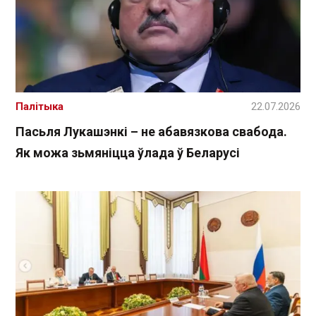
Палітыка
22.07.2026
Пасьля Лукашэнкі – не абавязкова свабода.
Як можа зьмяніцца ўлада ў Беларусі