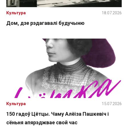
Культура
18.07.2026
Дом, дзе рэдагавалі будучыню
Культура
15.07.2026
150 гадоў Цётцы. Чаму Алёіза Пашкевіч і
сёньня апярэджвае свой час