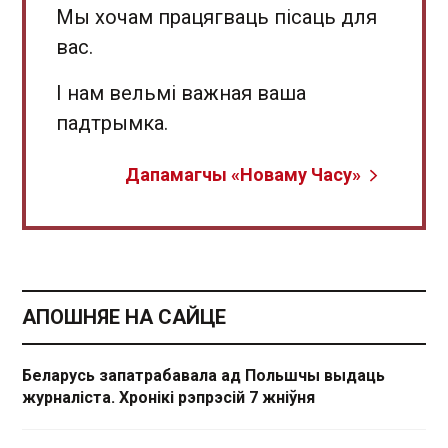
Мы хочам працягваць пісаць для
вас.
І нам вельмі важная ваша
падтрымка.
Дапамагчы «Новаму Часу»
АПОШНЯЕ НА САЙЦЕ
Беларусь запатрабавала ад Польшчы выдаць
журналіста. Хронікі рэпрэсій 7 жніўня