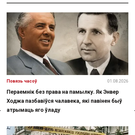
Повязь часоў
01.08.2026
Пераемнік без права на памылку. Як Энвер
Ходжа пазбавіўся чалавека, які павінен быў
атрымаць яго ўладу
Спасылка без VPN