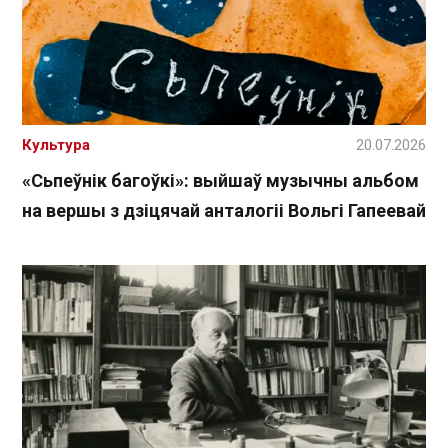
Культура
20.07.2026
«Сьпеўнік багоўкі»: выйшаў музычны альбом
на вершы з дзіцячай анталогіі Вольгі Гапеевай