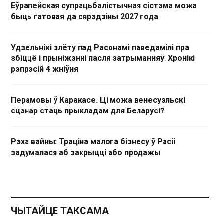
Еўрапейская супрацьбалістычная сістэма можа
быць гатовая да сярэдзіны 2027 года
Удзельнікі злёту пад Расонамі паведамілі пра
збіццё і прыніжэнні пасля затрыманняў. Хронікі
рэпрэсій 4 жніўня
Перамовы ў Каракасе. Ці можа венесуэльскі
сцэнар стаць прыкладам для Беларусі?
Рэха вайны: Траціна малога бізнесу ў Расіі
задумалася аб закрыцці або продажы
ЧЫТАЙЦЕ ТАКСАМА