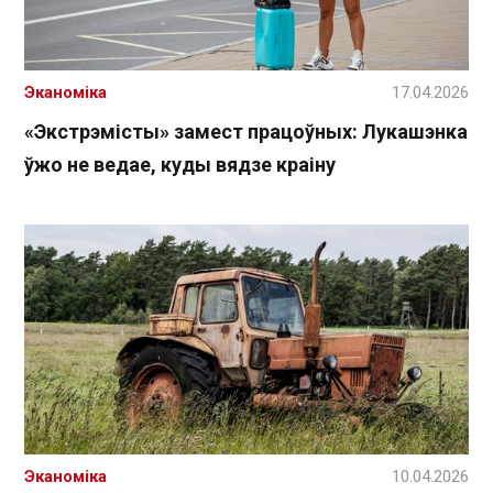
Эканоміка
17.04.2026
«Экстрэмісты» замест працоўных: Лукашэнка
ўжо не ведае, куды вядзе краіну
Эканоміка
10.04.2026