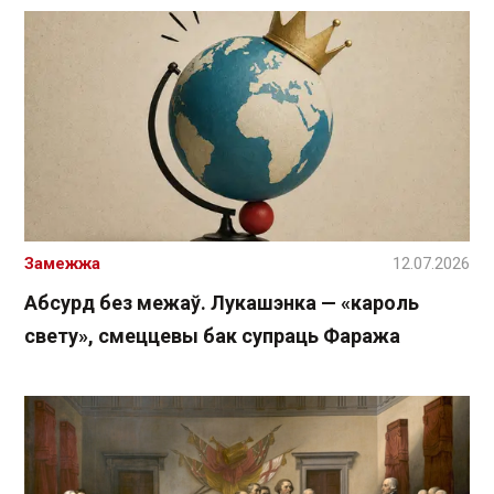
Замежжа
12.07.2026
Абсурд без межаў. Лукашэнка — «кароль
свету», смеццевы бак супраць Фаража