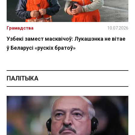
Грамадства
10.07.2026
Узбекі замест масквічоў: Лукашэнка не вітае
ў Беларусі «рускіх братоў»
ПАЛІТЫКА