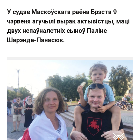
У судзе Маскоўскага раёна Брэста 9
чэрвеня агучылі вырак актывістцы, маці
двух непаўналетніх сыноў Паліне
Шарэнда-Панасюк.