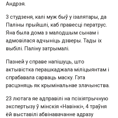
Андрэя.
3 студзеня, калі муж быў у ізалятары, да
Паліны прыйшлі, каб правесці ператрус.
Яна была дома з малодшым сынам і
адмовілася адчыніць дзверы. Тады іх
выбілі. Паліну затрымалі.
Пазней у справе напішуць, што
актывістка перашкаджала міліцыянтам і
спрабавала сарваць маску. Гэта
расцэняць як крымінальнае злачынства.
23 лютага яе адправілі на псіхіятрычную
экспертызу ў мінскія «Навінкі», 4 траўня
ёй выставілі абвінавачанне адразу