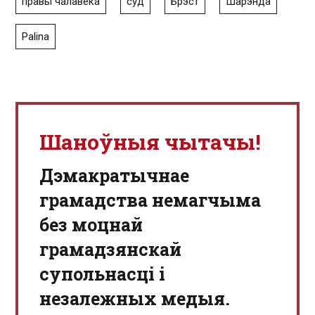
правы чалавека
суд
Брэст
Шарэнда
Palina
Шаноўныя чытачы!
Дэмакратычнае
грамадства немагчыма
без моцнай
грамадзянскай
супольнасці і
незалежных медыя.