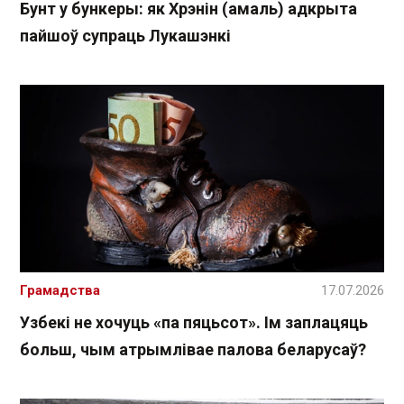
Бунт у бункеры: як Хрэнін (амаль) адкрыта
пайшоў супраць Лукашэнкі
Грамадства
17.07.2026
Узбекі не хочуць «па пяцьсот». Ім заплацяць
больш, чым атрымлівае палова беларусаў?