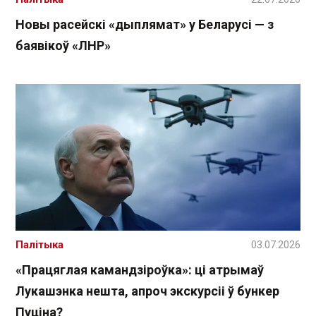
Новы расейскі «дыплямат» у Беларусі — з
баявікоў «ЛНР»
Палітыка
03.07.2026
«Працяглая камандзіроўка»: ці атрымаў
Лукашэнка нешта, апроч экскурсіі ў бункер
Пуціна?