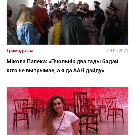
Грамадства
09.06.2021
Мікола Папека: «Пчольнік два гады бадай
што не вытрымае, а я да ААН дайду»