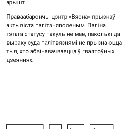
арышт.
Праваабарончы цэнтр «Вясна» прызнаў
актывіста палітзняволеным. Паліна
гэтага статусу пакуль не мае, паколькі да
выраку суда палітвязнямі не прызнаюцца
тыя, хто абвінавачваецца ў гвалтоўных
дзеяннях.