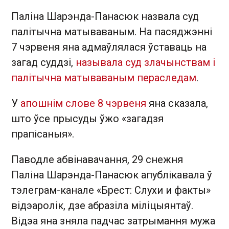
Паліна Шарэнда-Панасюк назвала суд
палітычна матываваным. На пасяджэнні
7 чэрвеня яна адмаўлялася ўставаць на
загад суддзі,
называла суд злачынствам і
палітычна матываваным пераследам
.
У
апошнім слове 8 чэрвеня
яна сказала,
што ўсе прысуды ўжо «загадзя
прапісаныя».
Паводле абвінавачання, 29 снежня
Паліна Шарэнда-Панасюк апублікавала ў
тэлеграм-канале «Брест: Слухи и факты»
відэаролік, дзе абразіла міліцыянтаў.
Відэа яна зняла падчас затрымання мужа