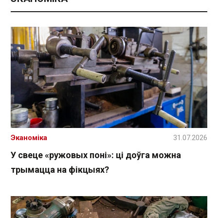
Эканоміка
31.07.2026
У свеце «ружовых поні»: ці доўга можна
трымацца на фікцыях?