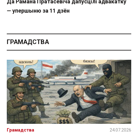
Да Рамана Пратасевіча дапусцілі адвакатку
— упершыню за 11 дзён
ГРАМАДСТВА
Грамадства
24.07.2026