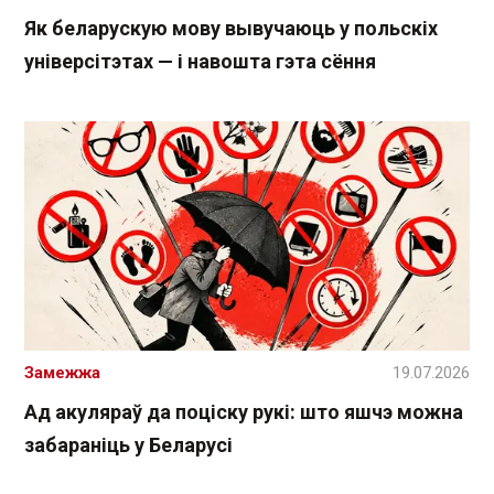
Як беларускую мову вывучаюць у польскіх
універсітэтах — і навошта гэта сёння
Замежжа
19.07.2026
Ад акуляраў да поціску рукі: што яшчэ можна
забараніць у Беларусі