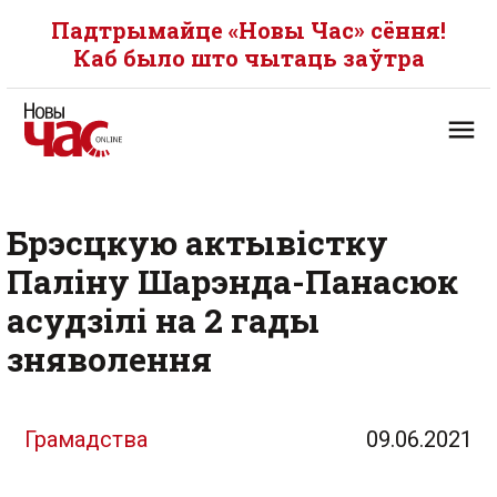
Падтрымайце «Новы Час» сёння!
Каб было што чытаць заўтра
Брэсцкую актывістку
Паліну Шарэнда-Панасюк
асудзілі на 2 гады
зняволення
Грамадства
09.06.2021