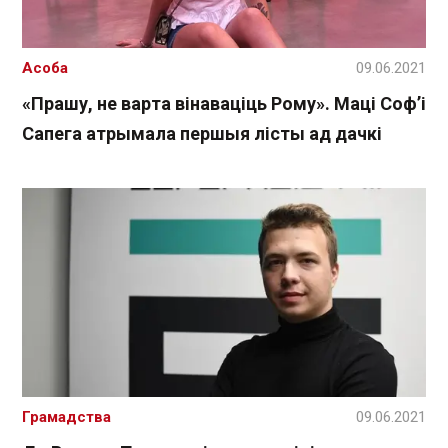
Асоба
09.06.2021
«Прашу, не варта вінаваціць Рому». Маці Софʼі
Сапега атрымала першыя лісты ад дачкі
Грамадства
09.06.2021