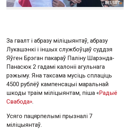
За гвалт і абразу міліцыянтаў, абразу
Лукашэнкі і іншых службоўцаў суддзя
Яўген Брэган пакараў Паліну Шарэнда-
Панасюк 2 гадамі калоніі агульнага
рэжыму. Яна таксама мусіць сплаціць
4500 рублёў кампенсацыі маральнай
шкоды траім міліцыянтам, піша «
Радыё
Свабода»
.
Усяго пацярпелымі прызналі 7
міліцыянтаў.