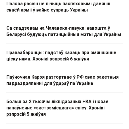
Палова расіян не лічыць паспяховымі дзеянні
сваёй арміі ў вайне супраць Украіны
Са спадзевам на Чалавека-павука: навошта ў
Беларусі будуюць патэнцыйныя мэты для Украіны
Праваабаронцы: падстаў казаць пра змяншэнне
ціску няма. Хронікі рэпрэсій 6 жніўня
Паўночная Карэя разгортвае ў РФ свае ракетныя
падраздзяленні для ўдараў па Украіне
Больш за 2 тысячы ліквідаваных НКА і новае
папаўненне «экстрэмісцкага» спісу. Хронікі
рэпрэсій 5 жніўня