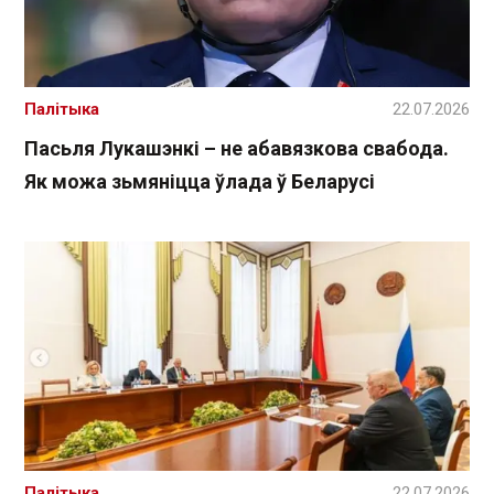
Палітыка
22.07.2026
Пасьля Лукашэнкі – не абавязкова свабода.
Як можа зьмяніцца ўлада ў Беларусі
Палітыка
22.07.2026