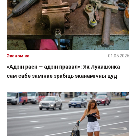
Эканоміка
01.05.2026
«Адзін раён — адзін правал»: Як Лукашэнка
сам сабе замінае зрабіць эканамічны цуд