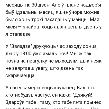
месяцы па 30 дзён. Але ў плане надвор’я
быў ідэальны месяц, яшчэ ўчора можна
было хоць трохі пахадзіць у майцы. Мая
місія — знайсці хоць адзін цёплы дзень у
лістападзе.
У "Звяздзе" друкуюць час заходу сонца,
дык у 18:00 ужо амаль ноч! Мы ж так
позна на прагулку не выходзім, дык неяк
не звяртаеш увагу, што дзень так
скарачаецца.
У нас у камеры ёсць каўказец. Калі яго
хто-небудзь частуе, ён кажа: "Дзякуй!
Здароўя табе і таму, хто табе гэта прынёс