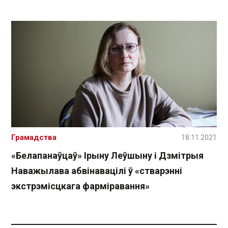
Грамадства
18.11.2021
«Белапанаўцаў» Ірыну Леўшыну і Дзмітрыя
Наважылава абвінавацілі ў «стварэнні
экстрэмісцкага фарміравання»