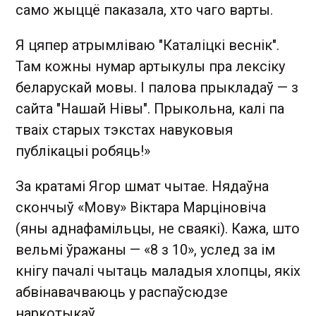
само жыццё паказала, хто чаго варты.
Я цяпер атрымліваю "Каталіцкі веснік".
Там кожны нумар артыкулы пра лексіку
беларускай мовы. І палова прыкладаў — з
сайта "Нашай Нівы". Прыкольна, калі па
тваіх старых тэкстах навуковыя
публікацыі робяць!»
За кратамі Ягор шмат чытае. Нядаўна
скончыў «Мову» Віктара Марціновіча
(яны аднафамільцы, не сваякі). Кажа, што
вельмі ўражаны — «8 з 10», услед за ім
кнігу пачалі чытаць маладыя хлопцы, якіх
абвінавачваюць у распаўсюдзе
наркотыкаў.