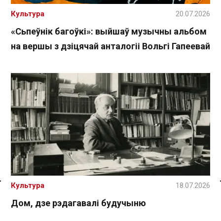
Культура
20.07.2026
«Сьпеўнік багоўкі»: выйшаў музычны альбом
на вершы з дзіцячай анталогіі Вольгі Гапеевай
Культура
18.07.2026
Спасылка без VPN
Дом, дзе рэдагавалі будучыню