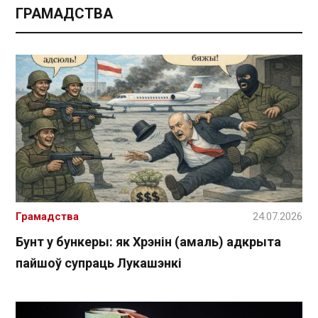
ГРАМАДСТВА
Грамадства
24.07.2026
Бунт у бункеры: як Хрэнін (амаль) адкрыта
пайшоў супраць Лукашэнкі