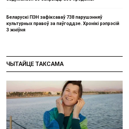
Беларускі ПЭН зафіксаваў 738 парушэнняў
культурных правоў за паўгоддзе. Хронікі рэпрэсій
3 жніўня
ЧЫТАЙЦЕ ТАКСАМА