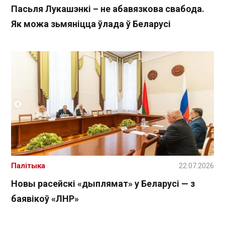
Пасьля Лукашэнкі – не абавязкова свабода.
Як можа зьмяніцца ўлада ў Беларусі
Палітыка
22.07.2026
Новы расейскі «дыплямат» у Беларусі — з
баявікоў «ЛНР»