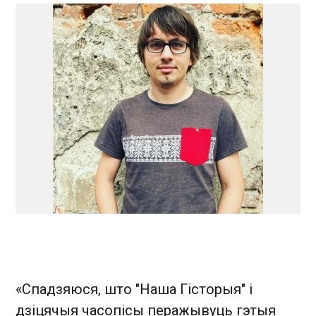
«Спадзяюся, што "Наша Гісторыя" і
дзіцячыя часопісы перажывуць гэтыя