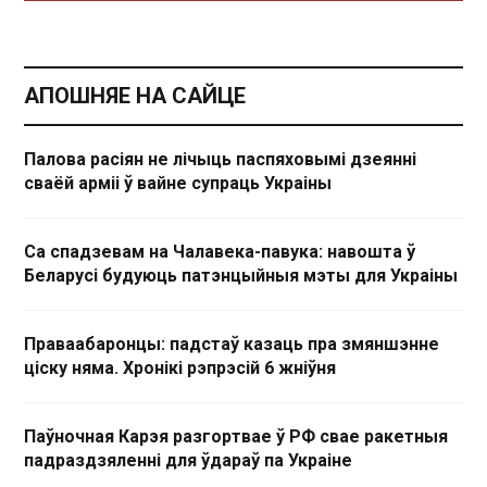
АПОШНЯЕ НА САЙЦЕ
Палова расіян не лічыць паспяховымі дзеянні
сваёй арміі ў вайне супраць Украіны
Са спадзевам на Чалавека-павука: навошта ў
Беларусі будуюць патэнцыйныя мэты для Украіны
Праваабаронцы: падстаў казаць пра змяншэнне
ціску няма. Хронікі рэпрэсій 6 жніўня
Паўночная Карэя разгортвае ў РФ свае ракетныя
падраздзяленні для ўдараў па Украіне