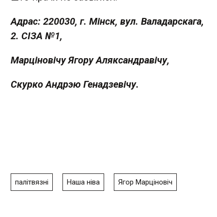
Адрас: 220030, г. Мінск, вул. Валадарскага,
2. СІЗА №1,
Марціновічу Ягору Аляксандравічу,
Скурко Андрэю Генадзевічу.
палітвязні
Наша ніва
Ягор Марціновіч