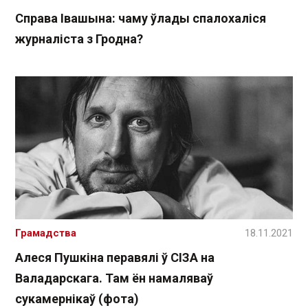
Справа Івашына: чаму ўлады спалохаліся
журналіста з Гродна?
Грамадства
18.11.2021
Алеся Пушкіна перавялі ў СІЗА на
Валадарскага. Там ён намаляваў
сукамернікаў (фота)