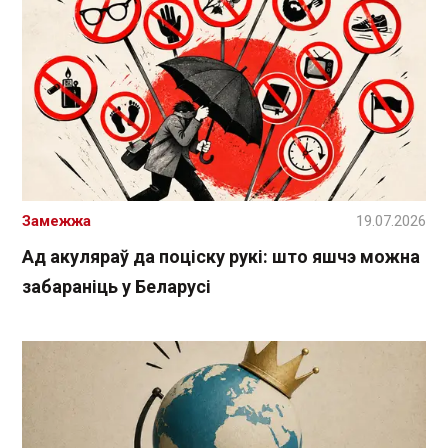
Замежжа
19.07.2026
Ад акуляраў да поціску рукі: што яшчэ можна
забараніць у Беларусі