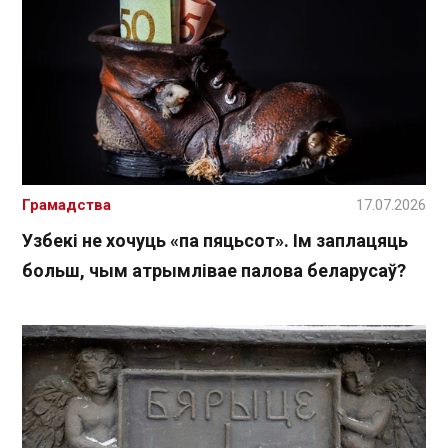
Грамадства
17.07.2026
Узбекі не хочуць «па пяцьсот». Ім заплацяць
больш, чым атрымлівае палова беларусаў?