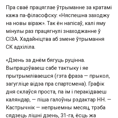
Пра сваё працяглае ўтрыманне за кратамі
кажа па-філасофску: «Няспешна заходжу
на новы віраж». Так ён напісаў, калі яму
мінулы раз працягнулі знаходжанне ў
СІЗА. Хадайніцтва аб змене ўтрымання
СК адхіліла.
«Дзень за днём бягуць руцінна.
Выпрацоўваеш сабе тактыку і яе
прытрымліваешся (гэта фраза — прыкол,
загугліце відэа пра спартсмена). Графік
дня склаўся проста, па ім і перакідваеш
каляндар, — піша галоўны рэдактар НН. —
Кастрычнік — непрыемны месяц, трэба
сядзець лішні дзень, 31-га, ёсць жа