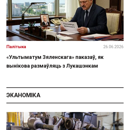
Палітыка
26.06.2026
«Ультыматум Зяленскага» паказаў, як
вынікова размаўляць з Лукашэнкам
ЭКАНОМІКА