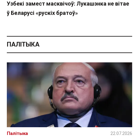
Узбекі замест масквічоў: Лукашэнка не вітае
ў Беларусі «рускіх братоў»
ПАЛІТЫКА
Палітыка
22.07.2026