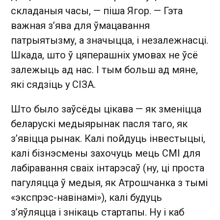
складаныя часы, — піша Ягор. — Гэта
важная з’ява для ўмацавання
патрыятызму, а значыцца, і незалежнасці.
Шкада, што ў цяперашніх умовах не ўсё
залежыць ад нас. І тым больш ад мяне,
які сядзіць у СІЗА.
Што было заўсёды цікава — як зменіцца
беларускі медыярынак пасля таго, як
з’явіцца рынак. Калі пойдуць інвестыцыі,
калі бізнэсмены захочуць мець СМІ для
лабіравання сваіх інтарэсаў (ну, ці проста
пагуляцца ў медыя, як Атрошчанка з тымі
«экспрэс-навінамі»), калі будуць
з’яўляцца і знікаць стартапы. Ну і каб