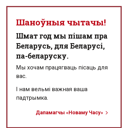
Шаноўныя чытачы!
Шмат год мы пішам пра
Беларусь, для Беларусі,
па-беларуску.
Мы хочам працягваць пісаць для
вас.
І нам вельмі важная ваша
падтрымка.
Дапамагчы «Новаму Часу»