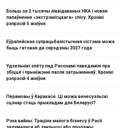
Больш за 2 тысячы ліквідаваных НКА і новае
папаўненне «экстрэмісцкага» спісу. Хронікі
рэпрэсій 5 жніўня
Еўрапейская супрацьбалістычная сістэма можа
быць гатовая да сярэдзіны 2027 года
Удзельнікі злёту пад Расонамі паведамілі пра
збіццё і прыніжэнні пасля затрыманняў. Хронікі
рэпрэсій 4 жніўня
Перамовы ў Каракасе. Ці можа венесуэльскі
сцэнар стаць прыкладам для Беларусі?
Рэха вайны: Траціна малога бізнесу ў Расіі
задумалася аб закрыцці або продажы