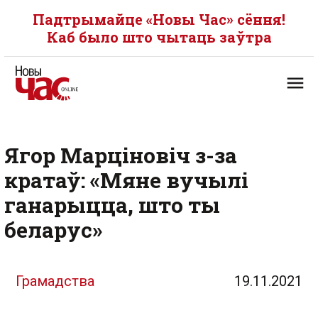
Падтрымайце «Новы Час» сёння!
Каб было што чытаць заўтра
Ягор Марціновіч з-за
кратаў: «Мяне вучылі
ганарыцца, што ты
беларус»
Грамадства
19.11.2021