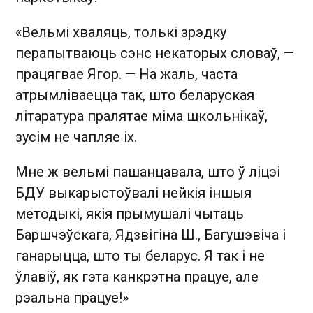
«Вельмі хваляць, толькі зрэдку
перапытваюць сэнс некаторых словаў, —
працягвае Ягор. — На жаль, часта
атрымліваецца так, што беларуская
літаратура пралятае міма школьнікаў,
зусім не чапляе іх.
Мне ж вельмі пашанцавала, што ў ліцэі
БДУ выкарыстоўвалі нейкія іншыя
методыкі, якія прымушалі чытаць
Баршчэўскага, Ядзвігіна Ш., Багушэвіча і
ганарыцца, што ты беларус. Я так і не
ўлавіў, як гэта канкрэтна працуе, але
рэальна працуе!»