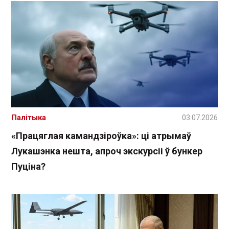
Палітыка
03.07.2026
«Працяглая камандзіроўка»: ці атрымаў
Лукашэнка нешта, апроч экскурсіі ў бункер
Пуціна?