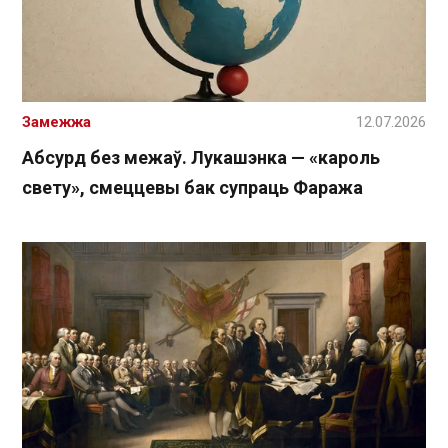
Замежжа
12.07.2026
Абсурд без межаў. Лукашэнка — «кароль
свету», смеццевы бак супраць Фаража