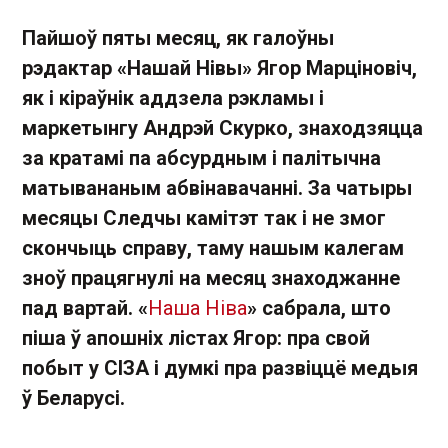
Пайшоў пяты месяц, як галоўны
рэдактар «Нашай Нівы» Ягор Марціновіч,
як і кіраўнік аддзела рэкламы і
маркетынгу Андрэй Скурко, знаходзяцца
за кратамі па абсурдным і палітычна
матывананым абвінавачанні. За чатыры
месяцы Следчы камітэт так і не змог
скончыць справу, таму нашым калегам
зноў працягнулі на месяц знаходжанне
пад вартай. «
Наша Ніва
» сабрала, што
піша ў апошніх лістах Ягор: пра свой
побыт у СІЗА і думкі пра развіццё медыя
ў Беларусі.