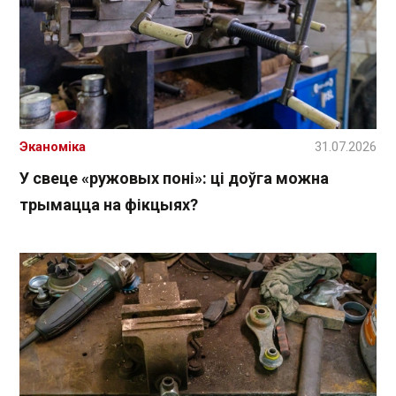
Эканоміка
31.07.2026
У свеце «ружовых поні»: ці доўга можна
трымацца на фікцыях?