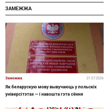
ЗАМЕЖЖА
Замежжа
21.07.2026
Як беларускую мову вывучаюць у польскіх
універсітэтах — і навошта гэта сёння