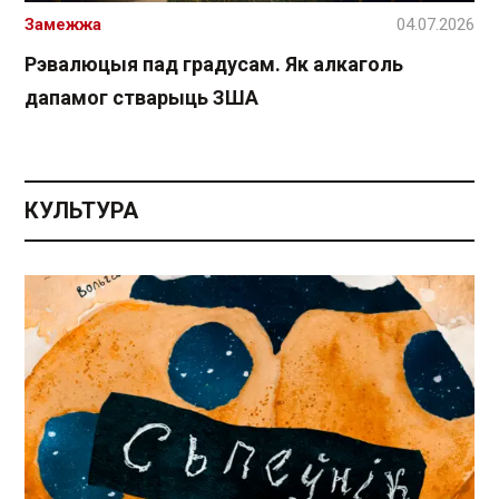
Замежжа
04.07.2026
Рэвалюцыя пад градусам. Як алкаголь
дапамог стварыць ЗША
КУЛЬТУРА