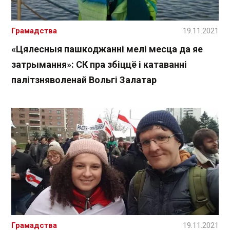
Грамадства
19.11.2021
«Цялесныя пашкоджанні мелі месца да яе
затрымання»: СК пра збіццё і катаванні
палітзняволенай Вольгі Залатар
Грамадства
19.11.2021