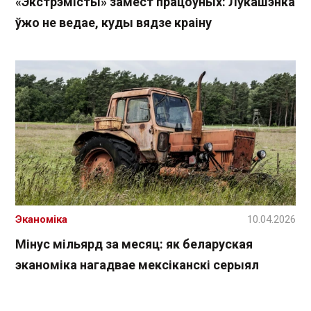
«Экстрэмісты» замест працоўных: Лукашэнка
ўжо не ведае, куды вядзе краіну
Эканоміка
10.04.2026
Мінус мільярд за месяц: як беларуская
эканоміка нагадвае мексіканскі серыял