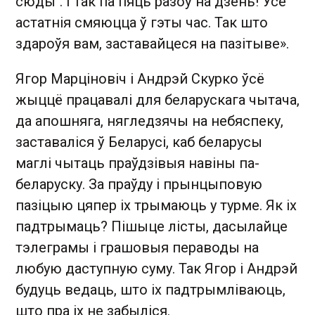
сюды". І так па пяць разоў на дзень! Усе
астатнія смяюцца ў гэты час. Так што
здароўя вам, заставайцеся на пазітыве».
Ягор Марціновіч і Андрэй Скурко ўсё
жыццё працавалі для беларускага чытача,
да апошняга, нягледзячы на небяспеку,
заставаліся ў Беларусі, каб беларусы
маглі чытаць праўдзівыя навіны па-
беларуску. За праўду і прынцыповую
пазіцыю цяпер іх трымаюць у турме. Як іх
падтрымаць? Пішыце лісты, дасылайце
тэлеграмы і грашовыя пераводы на
любую даступную суму. Так Ягор і Андрэй
будуць ведаць, што іх падтрымліваюць,
што пра іх не забыліся.