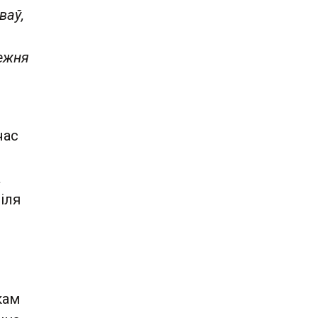
ваў,
нежня
час
а
іля
кам