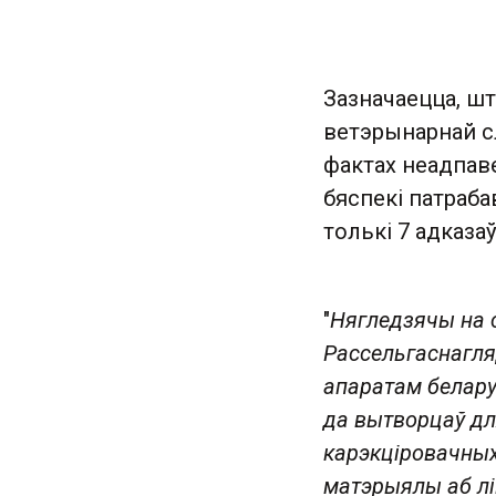
Зазначаецца, шт
ветэрынарнай с
фактах неадпав
бяспекі патраб
толькі 7 адказа
"
Нягледзячы на с
Рассельгаснагля
апаратам белару
да вытворцаў д
карэкціровачных
матэрыялы аб лі