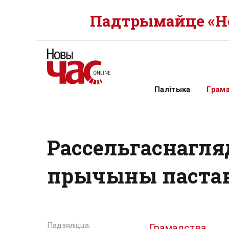
Падтрымайце «Но
Палітыка
Грам
Рассельгаснагляд
прычыны пастав
Грамадства