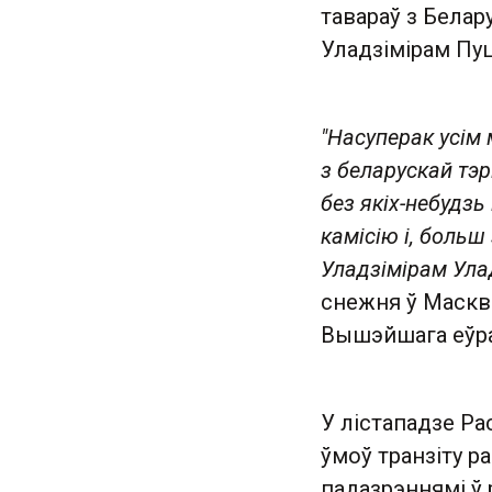
тавараў з Белар
Уладзімірам Пуц
"Насуперак усім
з беларускай тэ
без якіх-небудз
камісію і, больш
Уладзімірам Улад
снежня ў Маскв
Вышэйшага еўра
У лістападзе Ра
ўмоў транзіту ра
падазрэннямі ў 