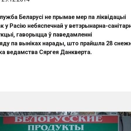
лужба Беларусі не прымае мер па ліквідацыі
к у Расію небяспечнай у ветэрынарна-санітар
укцыі, гаворыцца ў паведамленні
яду па выніках нарады, што прайшла 28 снежн
іка ведамства Сяргея Данкверта.