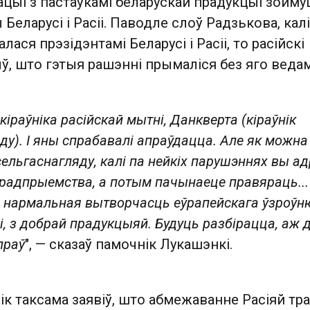
уацыі з пастаўкамі беларускай прадукцыі зойму
Беларусі і Расіі. Паводле слоў Радзькова, калі
ася прэзідэнтамі Беларусі і Расіі, то расійскі
ыў, што гэтыя рашэнні прымаліся без яго веда
 кіраўніка расійскай мытні, Данкверта (кіраўнік
ду). І яны спрабавалі апраўдацца. Але як можна
ельгаснагляду, калі па нейкіх парушэннях вы ад
радпрыемства, а потым пачынаеце правяраць...
, нармальная вытворчасць еўрапейскага ўзроўн
і, з добрай прадукцыяй. Будуць разбірацца, аж 
праў
", — сказаў памочнік Лукашэнкі.
нік таксама заявіў, што абмежаванне Расіяй тра