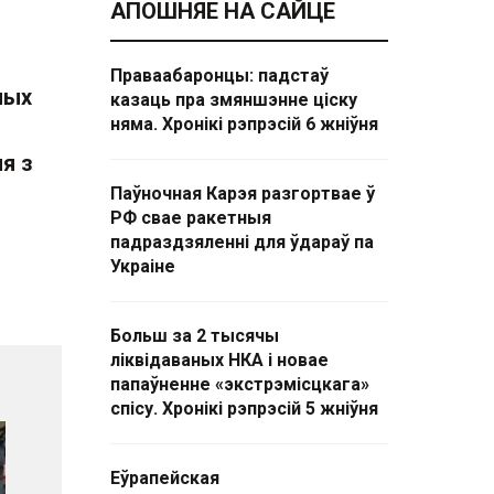
АПОШНЯЕ НА САЙЦЕ
Праваабаронцы: падстаў
ных
казаць пра змяншэнне ціску
няма. Хронікі рэпрэсій 6 жніўня
я з
Паўночная Карэя разгортвае ў
РФ свае ракетныя
падраздзяленні для ўдараў па
Украіне
Больш за 2 тысячы
ліквідаваных НКА і новае
папаўненне «экстрэмісцкага»
спісу. Хронікі рэпрэсій 5 жніўня
Еўрапейская