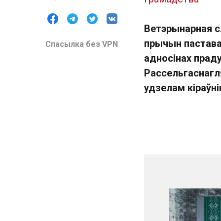
Ветэрынарная с
прычын пастава
Спасылка без VPN
адносінах прад
Рассельгаснагл
удзелам кіраўн