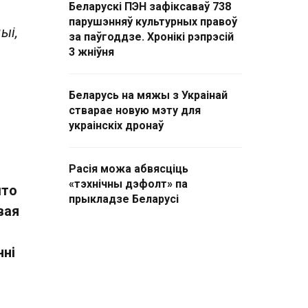
Беларускі ПЭН зафіксаваў 738
парушэнняў культурных правоў
ыі,
за паўгоддзе. Хронікі рэпрэсій
3 жніўня
Беларусь на мяжы з Украінай
стварае новую мэту для
украінскіх дронаў
Расія можа абвясціць
«тэхнічны дэфолт» па
што
прыкладзе Беларусі
вая
нні