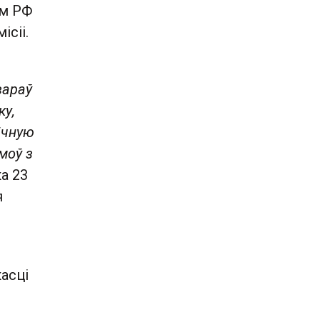
ам РФ
ісіі.
вараў
ку,
ічную
моў з
а 23
я
асці