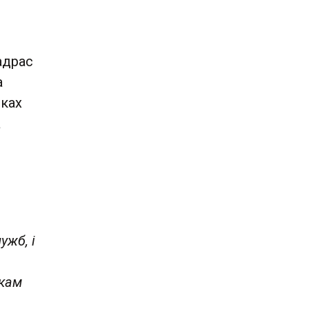
адрас
а
ыках
а
ужб, і
окам