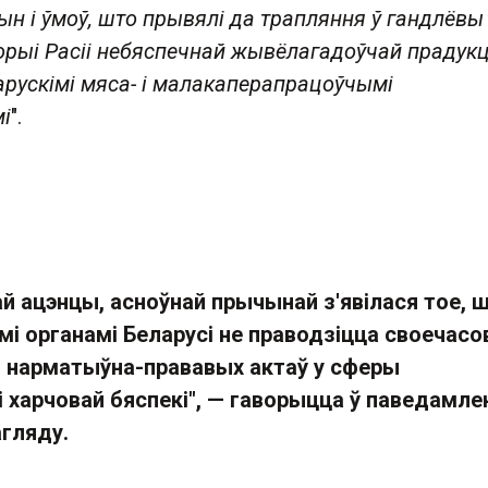
н і ўмоў, што прывялі да трапляння ў гандлёвы
орыі Расіі небяспечнай жывёлагадоўчай прадукц
рускімі мяса- і малакаперапрацоўчымі
і
".
ай ацэнцы, асноўнай прычынай з'явілася тое, 
і органамі Беларусі не праводзіцца своечасо
 нарматыўна-прававых актаў у сферы
і харчовай бяспекі", — гаворыцца ў паведамле
гляду.