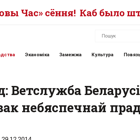
вы Час» сёння!
Каб было шт
адства
Эканоміка
Замежжа
Культура
Повязь
: Ветслужба Беларусі
ак небяспечнай пра
29.12.2014