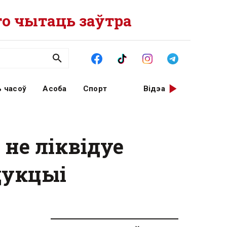
о чытаць заўтра
 часоў
Асоба
Спорт
Відэа
 не ліквідуе
дукцыі