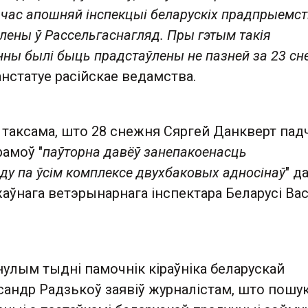
дчас апошняй інспекцыі беларускіх прадпрыемст
ўлены ў Рассельгаснагляд. Пры гэтым такія
ны былі быць прадстаўлены не пазней за 23 с
канстатуе расійскае ведамства.
таксама, што 28 снежня Сяргей Данкверт пад
амоў "
паўторна давёў занепакоенасць
ду па ўсім комплексе двухбаковых адносінаў
" д
аўнага ветэрынарнага інспектара Беларусі Вас
нулым тыдні памочнік кіраўніка беларускай
андр Радзькоў заявіў журналістам, што пошу