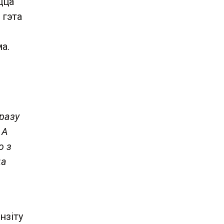
цца
 гэта
ма.
разу
 А
ю з
да
нзіту