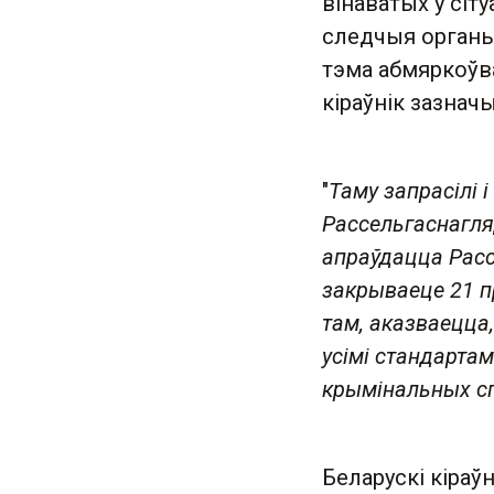
вінаватых у сіт
следчыя органы 
тэма абмяркоўвал
кіраўнік зазнач
"
Таму запрасілі і
Рассельгаснагля
апраўдацца Расс
закрываеце 21 п
там, аказваецца
усімі стандартам
крымінальных с
Беларускі кіраў