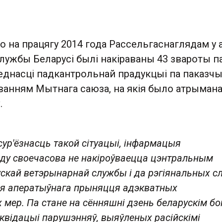
о на працягу 2014 года Рассельгаснаглядам у 
лужбы Беларусі былі накіраваны 43 звароты п
еднасці падкантрольнай прадукцыі па паказч
аванням Мытнага саюза, на якія было атрыман
ў.
ур'ёзнасць такой сітуацыі, інфармацыя
ду своечасова не накіроўваецца цэнтральным
скай ветэрынарнай службы і да рэгіянальных сл
ля аператыўнага прыняцця адэкватных
 мер. Па стане на сённяшні дзень беларускім б
квідацыі парушэнняў, выяўленых расійскімі