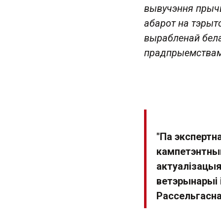
вывучэння прычы
абарот на тэрыт
вырабленай бела
прадпрыемствам
"Па экспертн
кампетэнтным
актуалізацыя
ветэрынарыі 
Рассельгасна