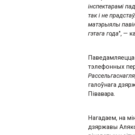
інспектарамі па
так і не прадста
матэрыялы павін
гэтага года
", — 
Паведамляецца 
тэлефонных пер
Рассельгаснагля
галоўнага дзярж
Півавара.
Нагадаем, на мі
дзяржавы Алякс