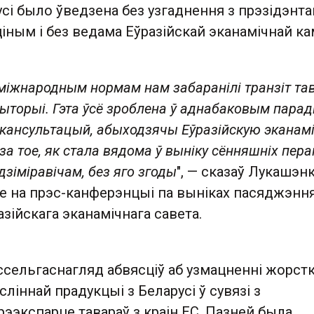
усі было ўведзена без узгаднення з прэзідэнт
іным і без ведама Еўразійскай эканамічнай кам
 міжнародным нормам нам забаранілі транзіт та
рыторыі. Гэта ўсё зроблена ў аднабаковым парад
ь кансультацый, абыходзячы Еўразійскую эканам
 за тое, як стала вядома ў выніку сённяшніх пера
зіміравічам, без яго згоды
", — сказаў Лукашэнк
е на прэс-канферэнцыі па выніках пасяджэнн
зійскага эканамічнага савета.
ссельгаснагляд абвясціў аб узмацненні жорстк
сліннай прадукцыі з Беларусі ў сувязі з
рээкспарце тавараў з краін ЕС. Пазней была