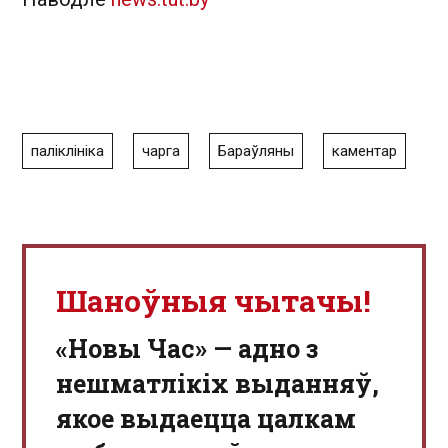
паліклініка
чарга
Бараўляны
каментар
Шаноўныя чытачы!
«Новы Час» — адно з
нешматлікіх выданняў,
якое выдаецца цалкам