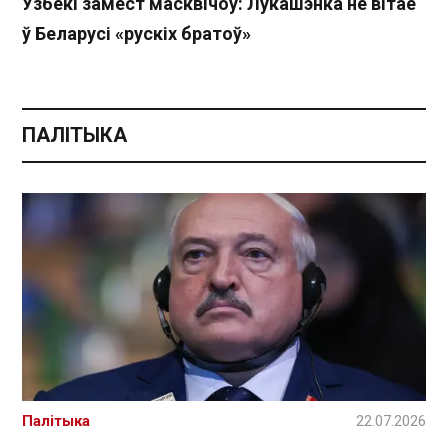
Узбекі замест масквічоў: Лукашэнка не вітае
ў Беларусі «рускіх братоў»
ПАЛІТЫКА
Палітыка
22.07.2026