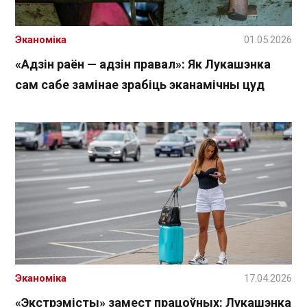
Эканоміка
01.05.2026
«Адзін раён — адзін правал»: Як Лукашэнка
сам сабе замінае зрабіць эканамічны цуд
Эканоміка
17.04.2026
«Экстрэмісты» замест працоўных: Лукашэнка