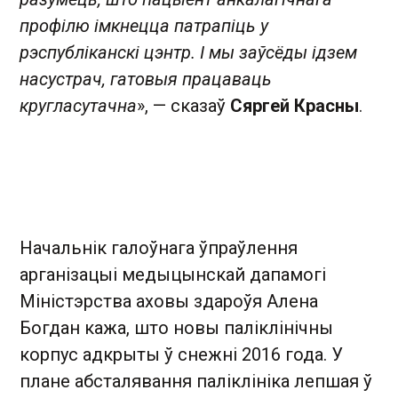
профілю імкнецца патрапіць у
рэспубліканскі цэнтр. І мы заўсёды ідзем
насустрач, гатовыя працаваць
кругласутачна
», — сказаў
Сяргей Красны
.
Начальнік галоўнага ўпраўлення
арганізацыі медыцынскай дапамогі
Міністэрства аховы здароўя Алена
Богдан кажа, што новы паліклінічны
корпус адкрыты ў снежні 2016 года. У
плане абсталявання паліклініка лепшая ў