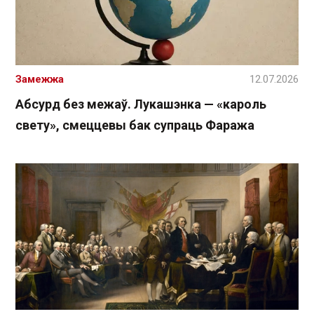
Замежжа
12.07.2026
Абсурд без межаў. Лукашэнка — «кароль
свету», смеццевы бак супраць Фаража