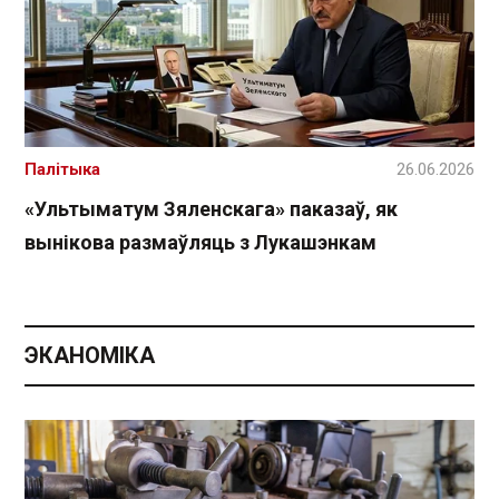
Палітыка
26.06.2026
«Ультыматум Зяленскага» паказаў, як
вынікова размаўляць з Лукашэнкам
ЭКАНОМІКА