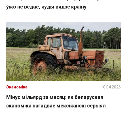
ўжо не ведае, куды вядзе краіну
Эканоміка
10.04.2026
Мінус мільярд за месяц: як беларуская
эканоміка нагадвае мексіканскі серыял