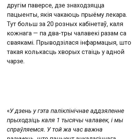
другім паверсе, дзе знаходзяцца
пацыенты, якія чакаюць прыёму лекара.
Тут больш за 20 розных кабінетаў, каля
кожнага — па два-тры чалавекі разам са
сваякамі. Прыводзілася інфармацыя, што
такая колькасць хворых стаіць у адной
чарзе.
«
У дзень у гэта паліклінічнае аддзяленне
прыходзіць каля 1 тысячы чалавек, і мы
спраўляемся. У той жа час важна
разумець, што пацыент анкалагічнага