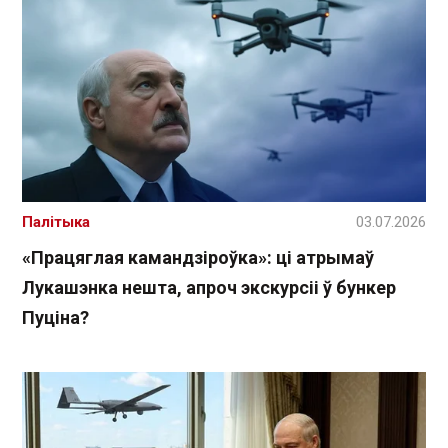
Палітыка
03.07.2026
«Працяглая камандзіроўка»: ці атрымаў
Лукашэнка нешта, апроч экскурсіі ў бункер
Пуціна?