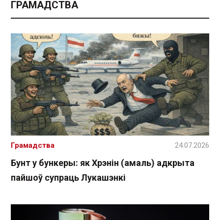
ГРАМАДСТВА
Грамадства
24.07.2026
Бунт у бункеры: як Хрэнін (амаль) адкрыта
пайшоў супраць Лукашэнкі