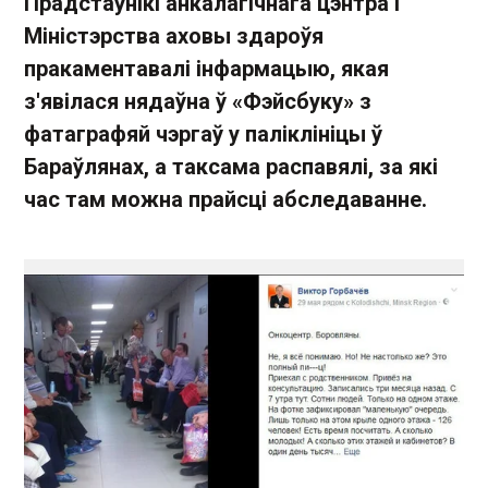
Прадстаўнікі анкалагічнага цэнтра і
Міністэрства аховы здароўя
пракаментавалі інфармацыю, якая
з'явілася нядаўна ў «Фэйсбуку» з
фатаграфяй чэргаў у паліклініцы ў
Бараўлянах, а таксама распавялі, за які
час там можна прайсці абследаванне.