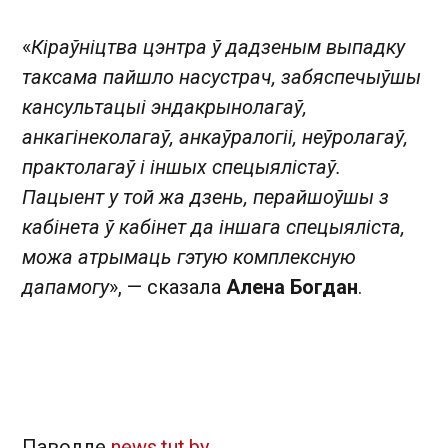
«
Кіраўніцтва цэнтра ў дадзеным выпадку
таксама пайшло насустрач, забяспечыўшы
кансультацыі эндакрынолагаў,
анкагінеколагаў, анкаўралогіі, неўролагаў,
практолагаў і іншых спецыялістаў.
Пацыент у той жа дзень, перайшоўшы з
кабінета ў кабінет да іншага спецыяліста,
можа атрымаць гэтую комплексную
дапамогу
», — сказала
Алена Богдан
.
Паводле
news.tut.by