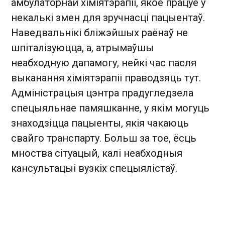
амбулаторнай хіміятэрапіі, якое працуе ў
некалькі змен для зручнасці пацыентаў.
Наведвальнікі бліжэйшых раёнаў не
шпіталізуюцца, а, атрымаўшы
неабходную дапамогу, нейкі час пасля
выканання хіміятэрапіі праводзяць тут.
Адміністрацыя цэнтра прадугледзела
спецыяльнае памяшканне, у якім могуць
знаходзіцца пацыенты, якія чакаюць
свайго транспарту. Больш за тое, ёсць
мноства сітуацый, калі неабходныя
кансультацыі вузкіх спецыялістаў.