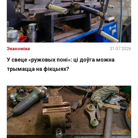
Эканоміка
31.07.2026
У свеце «ружовых поні»: ці доўга можна
трымацца на фікцыях?