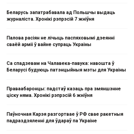
Беларусь запатрабавала ад Польшчы выдаць
журналіста. Хронікі рэпрэсій 7 жніўня
Палова расіян не лічыць паспяховымі дзеянні
сваёй арміі ў вайне супраць Украіны
Са спадзевам на Чалавека-павука: навошта ў
Беларусі будуюць патэнцыйныя мэты для Украіны
Праваабаронцы: падстаў казаць пра змяншэнне
ціску няма. Хронікі рэпрэсій 6 жніўня
Паўночная Карэя разгортвае ў РФ свае ракетныя
падраздзяленні для ўдараў па Украіне