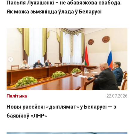
Пасьля Лукашэнкі – не абавязкова свабода.
Як можа зьмяніцца ўлада ў Беларусі
Палітыка
22.07.2026
Новы расейскі «дыплямат» у Беларусі — з
баявікоў «ЛНР»