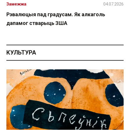
Замежжа
04.07.2026
Рэвалюцыя пад градусам. Як алкаголь
дапамог стварыць ЗША
КУЛЬТУРА