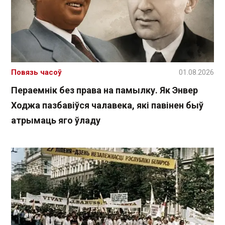
Повязь часоў
01.08.2026
Пераемнік без права на памылку. Як Энвер
Ходжа пазбавіўся чалавека, які павінен быў
атрымаць яго ўладу