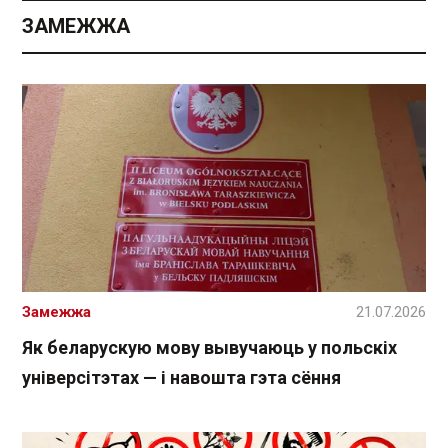
ЗАМЕЖЖА
Замежжа
21.07.2026
Як беларускую мову вывучаюць у польскіх
універсітэтах — і навошта гэта сёння