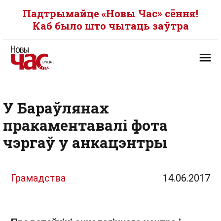
Падтрымайце «Новы Час» сёння!
Каб было што чытаць заўтра
У Бараўлянах
пракаментавалі фота
чэргаў у анкацэнтры
Грамадства
14.06.2017