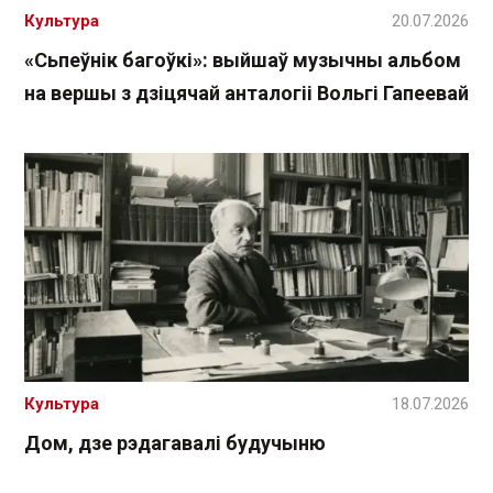
Культура
20.07.2026
«Сьпеўнік багоўкі»: выйшаў музычны альбом
на вершы з дзіцячай анталогіі Вольгі Гапеевай
Культура
18.07.2026
Дом, дзе рэдагавалі будучыню