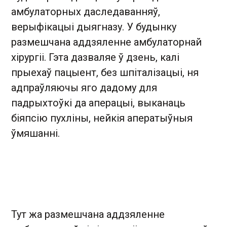
амбулаторных даследаванняў,
верыфікацыі дыягназу. У будынку
размешчана аддзяленне амбулаторнай
хірургіі. Гэта дазваляе ў дзень, калі
прыехаў пацыент, без шпіталізацыі, ня
адпраўляючы яго дадому для
падрыхтоўкі да аперацыі, выканаць
біяпсію пухліны, нейкія аператыўныя
ўмяшанні.
Тут жа размешчана аддзяленне