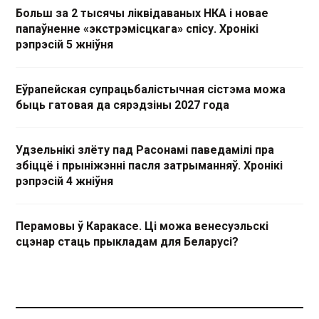
Больш за 2 тысячы ліквідаваных НКА і новае
папаўненне «экстрэмісцкага» спісу. Хронікі
рэпрэсій 5 жніўня
Еўрапейская супрацьбалістычная сістэма можа
быць гатовая да сярэдзіны 2027 года
Удзельнікі злёту пад Расонамі паведамілі пра
збіццё і прыніжэнні пасля затрыманняў. Хронікі
рэпрэсій 4 жніўня
Перамовы ў Каракасе. Ці можа венесуэльскі
сцэнар стаць прыкладам для Беларусі?