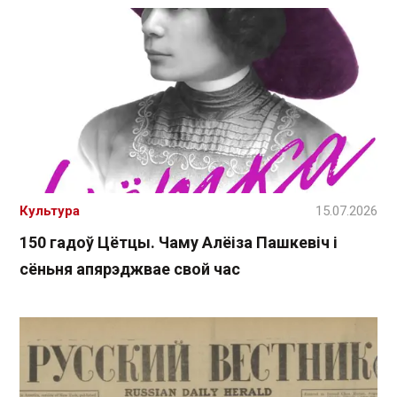
Культура
15.07.2026
150 гадоў Цётцы. Чаму Алёіза Пашкевіч і
сёньня апярэджвае свой час