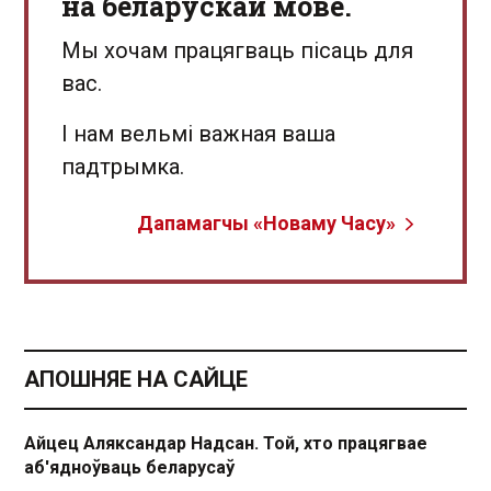
на беларускай мове.
Мы хочам працягваць пісаць для
вас.
І нам вельмі важная ваша
падтрымка.
Дапамагчы «Новаму Часу»
АПОШНЯЕ НА САЙЦЕ
Айцец Аляксандар Надсан. Той, хто працягвае
аб'ядноўваць беларусаў