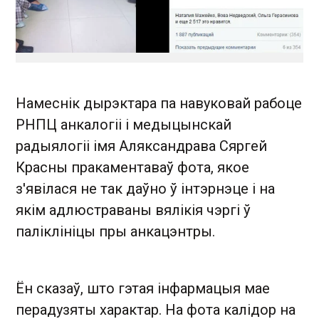
Намеснік дырэктара па навуковай рабоце
РНПЦ анкалогіі і медыцынскай
радыялогіі імя Аляксандрава Сяргей
Красны пракаментаваў фота, якое
з'явілася не так даўно ў інтэрнэце і на
якім адлюстраваны вялікія чэргі ў
паліклініцы пры анкацэнтры.
Ён сказаў, што гэтая інфармацыя мае
перадузяты характар. На фота калідор на