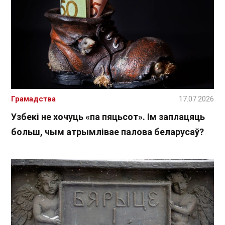
Грамадства
17.07.2026
Узбекі не хочуць «па пяцьсот». Ім заплацяць
больш, чым атрымлівае палова беларусаў?