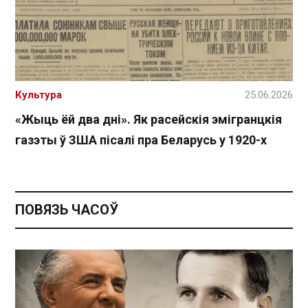
Культура
25.06.2026
«Жыць ёй два дні». Як расейскія эмігранцкія
газэты ў ЗША пісалі пра Беларусь у 1920-х
ПОВЯЗЬ ЧАСОЎ