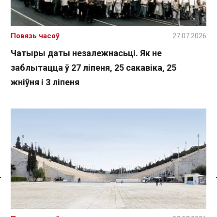
Повязь часоў
27.07.2026
Чатыры даты незалежнасьці. Як не
заблытацца ў 27 ліпеня, 25 сакавіка, 25
жніўня і 3 ліпеня
Спасылка без VPN