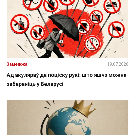
Замежжа
19.07.2026
Ад акуляраў да поціску рукі: што яшчэ можна
забараніць у Беларусі