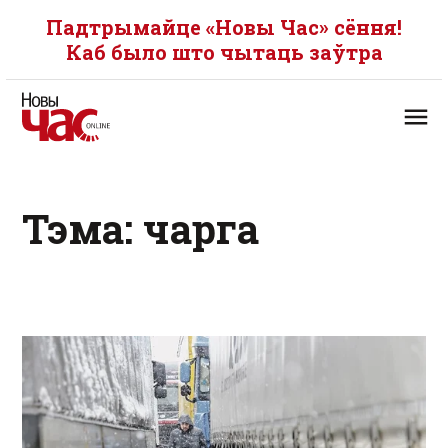
Падтрымайце «Новы Час» сёння!
Каб было што чытаць заўтра
Тэма: чарга