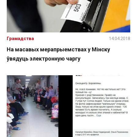
Грамадства
14.04.2018
На масавых мерапрыемствах у Мінску
ўвядуць электронную чаргу