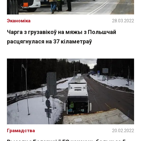
Эканоміка
28.03.2022
Чарга з грузавікоў на мяжы з Польшчай
расцягнулася на 37 кіламетраў
Грамадства
20.02.2022