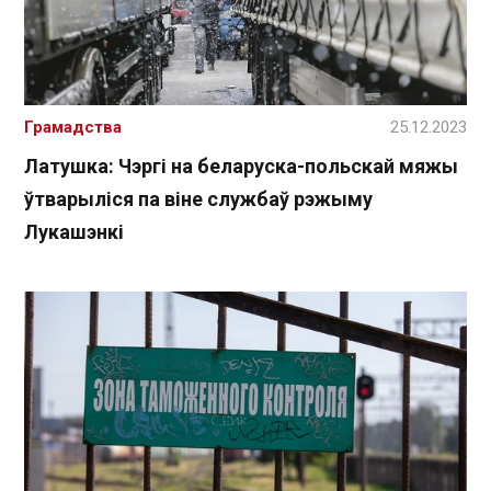
Грамадства
25.12.2023
Латушка: Чэргі на беларуска-польскай мяжы
ўтварыліся па віне службаў рэжыму
Лукашэнкі