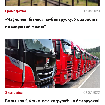
Грамадства
17.04.2023
«Чаўночны бізнес» па-беларуску. Як зарабіць
на закрытай мяжы?
Эканоміка
02.07.2022
Больш за 2,6 тыс. велікагрузаў: на беларускай