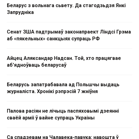
Беларус з вольнага сьвету. Да стагодзьдзя Янкі
Запрудніка
Сенат ЗША падтрымаў законапраект Ліндсі Грэма
аб «пякельных» санкцыях супраць РФ
Айцец Аляксандар Надсан. Той, хто працягвае
аб'ядноўваць беларусаў
Беларусь запатрабавала ад Польшчы выдаць
журналіста. Хронікі рэпрэсій 7 жніўня
Палова расіян не лічыць паспяховымі дзеянні
сваёй арміі ў вайне супраць Украіны
Са спадзевам на Чалавека-павука: навошта ў