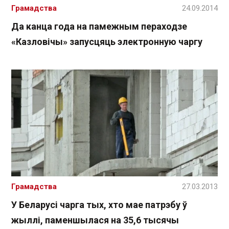
Грамадства
24.09.2014
Да канца года на памежным пераходзе
«Казловічы» запусцяць электронную чаргу
Грамадства
27.03.2013
У Беларусі чарга тых, хто мае патрэбу ў
жыллі, паменшылася на 35,6 тысячы