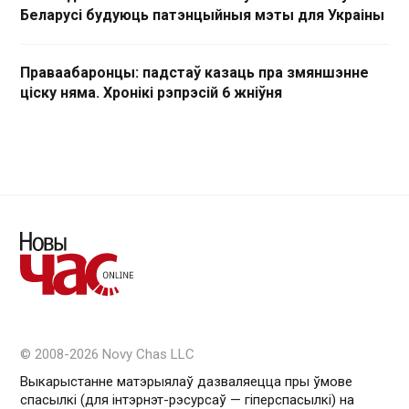
Беларусі будуюць патэнцыйныя мэты для Украіны
Праваабаронцы: падстаў казаць пра змяншэнне
ціску няма. Хронікі рэпрэсій 6 жніўня
© 2008-2026 Novy Chas LLC
Выкарыстанне матэрыялаў дазваляецца пры ўмове
спасылкі (для інтэрнэт-рэсурсаў — гiперспасылкi) на