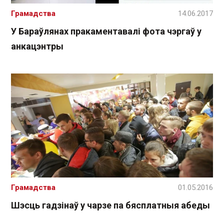
Грамадства
14.06.2017
У Бараўлянах пракаментавалі фота чэргаў у
анкацэнтры
Грамадства
01.05.2016
Шэсць гадзінаў у чарзе па бясплатныя абеды