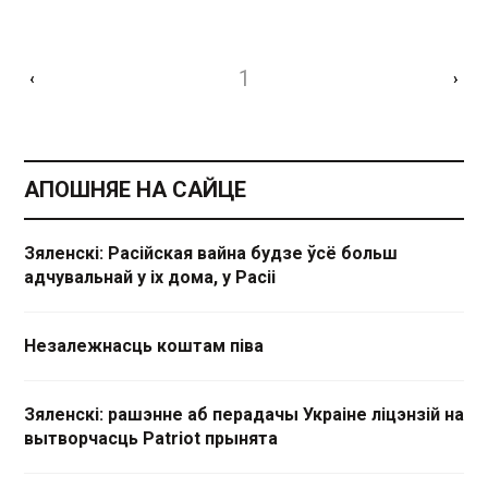
1
‹
›
АПОШНЯЕ НА САЙЦЕ
Зяленскі: Расійская вайна будзе ўсё больш
адчувальнай у іх дома, у Расіі
Незалежнасць коштам піва
Зяленскі: рашэнне аб перадачы Украіне ліцэнзій на
вытворчасць Patriot прынята