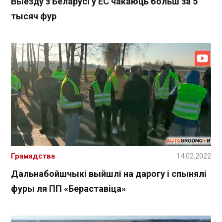
Выезду з Беларусі ў ЕС чакаюць больш за 5
тысяч фур
Грамадства
14.02.2022
Дальнабойшчыкі выйшлі на дарогу і спынялі
фуры ля ПП «Бераставіца»