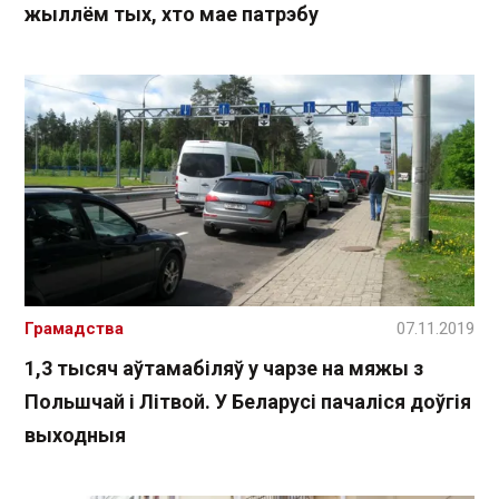
жыллём тых, хто мае патрэбу
Грамадства
07.11.2019
1,3 тысяч аўтамабіляў у чарзе на мяжы з
Польшчай і Літвой. У Беларусі пачаліся доўгія
выходныя