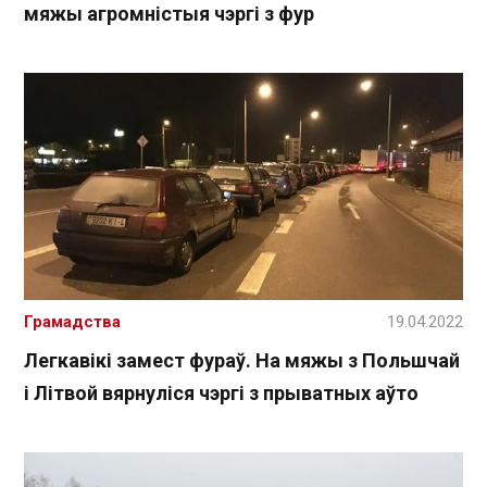
мяжы агромністыя чэргі з фур
Грамадства
19.04.2022
Легкавікі замест фураў. На мяжы з Польшчай
і Літвой вярнуліся чэргі з прыватных аўто