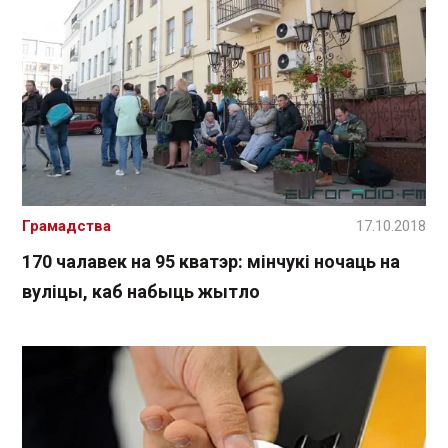
Грамадства
17.10.2018
170 чалавек на 95 кватэр: мінчукі ночаць на
вуліцы, каб набыць жытло