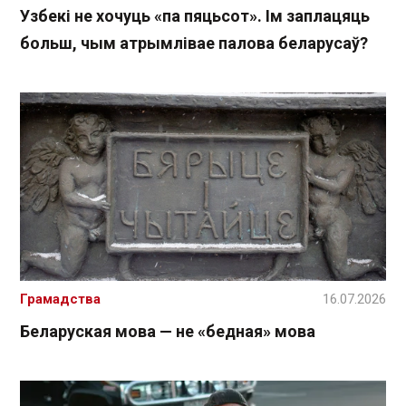
Узбекі не хочуць «па пяцьсот». Ім заплацяць
больш, чым атрымлівае палова беларусаў?
Грамадства
16.07.2026
Беларуская мова — не «бедная» мова