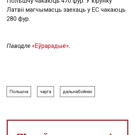
Польшчу чакаюць 470 фур. У кірунку
Латвіі магчымасць заехаць у ЕС чакаюць
280 фур.
Паводле
«Еўрарадыё»
.
Польшча
чарга
дальнабойнікі