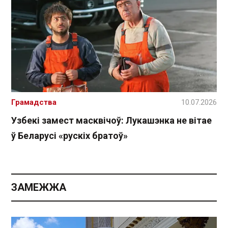
Грамадства
10.07.2026
Узбекі замест масквічоў: Лукашэнка не вітае
ў Беларусі «рускіх братоў»
ЗАМЕЖЖА