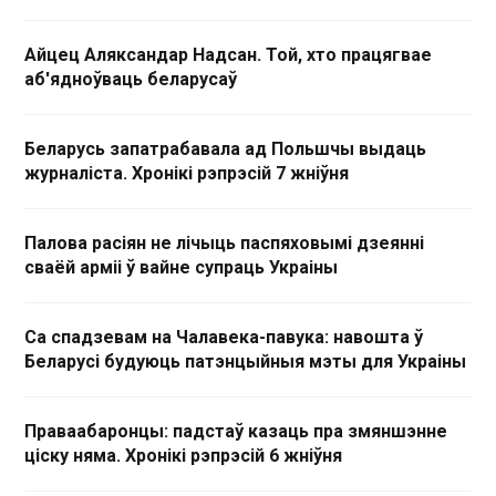
Айцец Аляксандар Надсан. Той, хто працягвае
аб'ядноўваць беларусаў
Беларусь запатрабавала ад Польшчы выдаць
журналіста. Хронікі рэпрэсій 7 жніўня
Палова расіян не лічыць паспяховымі дзеянні
сваёй арміі ў вайне супраць Украіны
Са спадзевам на Чалавека-павука: навошта ў
Беларусі будуюць патэнцыйныя мэты для Украіны
Праваабаронцы: падстаў казаць пра змяншэнне
ціску няма. Хронікі рэпрэсій 6 жніўня