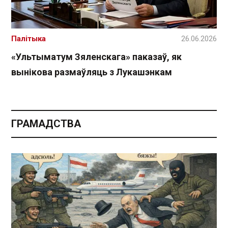
Палітыка
26.06.2026
«Ультыматум Зяленскага» паказаў, як
вынікова размаўляць з Лукашэнкам
ГРАМАДСТВА