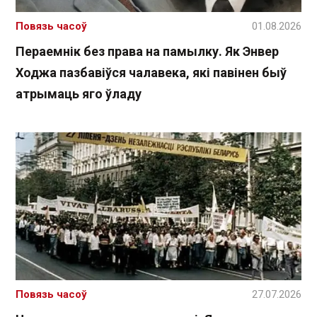
Повязь часоў
01.08.2026
Пераемнік без права на памылку. Як Энвер
Ходжа пазбавіўся чалавека, які павінен быў
атрымаць яго ўладу
Повязь часоў
27.07.2026