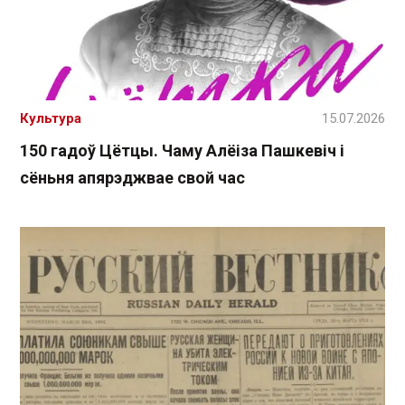
Культура
15.07.2026
150 гадоў Цётцы. Чаму Алёіза Пашкевіч і
сёньня апярэджвае свой час