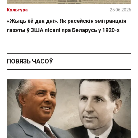
Культура
25.06.2026
«Жыць ёй два дні». Як расейскія эмігранцкія
газэты ў ЗША пісалі пра Беларусь у 1920-х
ПОВЯЗЬ ЧАСОЎ