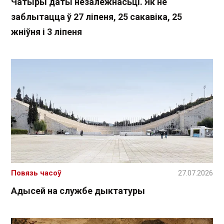
Чатыры даты незалежнасьці. Як не
заблытацца ў 27 ліпеня, 25 сакавіка, 25
жніўня і 3 ліпеня
Повязь часоў
27.07.2026
Адысей на службе дыктатуры