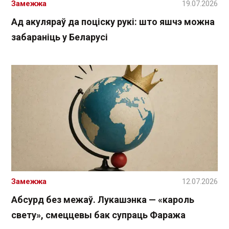
Замежжа
19.07.2026
Ад акуляраў да поціску рукі: што яшчэ можна
забараніць у Беларусі
Замежжа
12.07.2026
Абсурд без межаў. Лукашэнка — «кароль
свету», смеццевы бак супраць Фаража