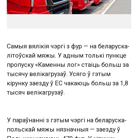
Самыя вялікія чэргі з фур — на беларуска-
літоўскай мяжы. У адным толькі пункце
пропуску «Каменны лог» стаіць больш за
тысячу велікагрузаў. Усяго ў гэтым
кірунку заезду ў ЕС чакаюць больш за 1,8
тысяч велікагрузаў.
У параўнанні з гэтым чэргі на беларуска-
польскай мяжы нязначныя — заезду ў