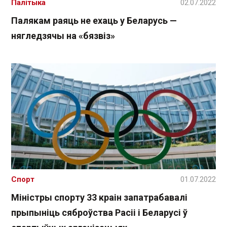
Палітыка
02.07.2022
Палякам раяць не ехаць у Беларусь —
нягледзячы на «бязвіз»
Спорт
01.07.2022
Міністры спорту 33 краін запатрабавалі
прыпыніць сяброўства Расіі і Беларусі ў