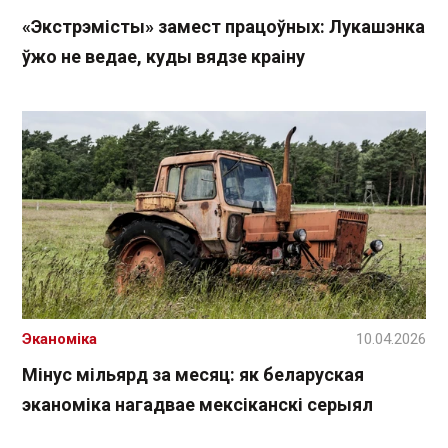
«Экстрэмісты» замест працоўных: Лукашэнка
ўжо не ведае, куды вядзе краіну
Эканоміка
10.04.2026
Мінус мільярд за месяц: як беларуская
эканоміка нагадвае мексіканскі серыял