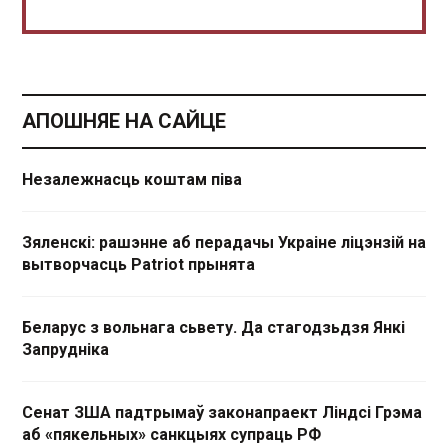
АПОШНЯЕ НА САЙЦЕ
Незалежнасць коштам піва
Зяленскі: рашэнне аб перадачы Украіне ліцэнзій на
вытворчасць Patriot прынята
Беларус з вольнага сьвету. Да стагодзьдзя Янкі
Запрудніка
Сенат ЗША падтрымаў законапраект Ліндсі Грэма
аб «пякельных» санкцыях супраць РФ