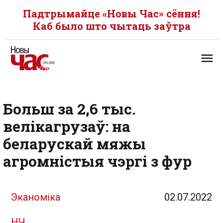
Падтрымайце «Новы Час» сёння!
Каб было што чытаць заўтра
Больш за 2,6 тыс.
велікагрузаў: на
беларускай мяжы
агромністыя чэргі з фур
Эканоміка
02.07.2022
НЧ