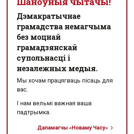
Шаноўныя чытачы!
Дэмакратычнае
грамадства немагчыма
без моцнай
грамадзянскай
супольнасці і
незалежных медыя.
Мы хочам працягваць пісаць для
вас.
І нам вельмі важная ваша
падтрымка.
Дапамагчы «Новаму Часу»