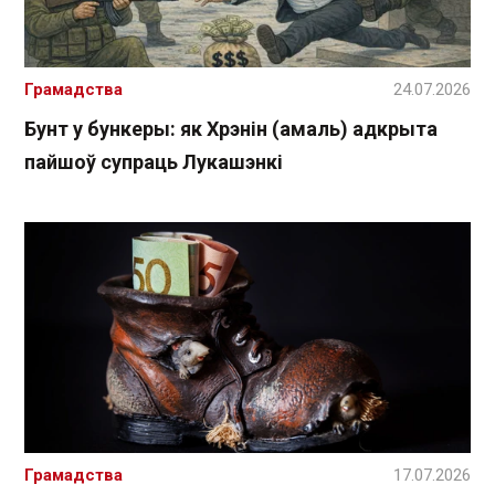
Грамадства
24.07.2026
Бунт у бункеры: як Хрэнін (амаль) адкрыта
пайшоў супраць Лукашэнкі
Грамадства
17.07.2026