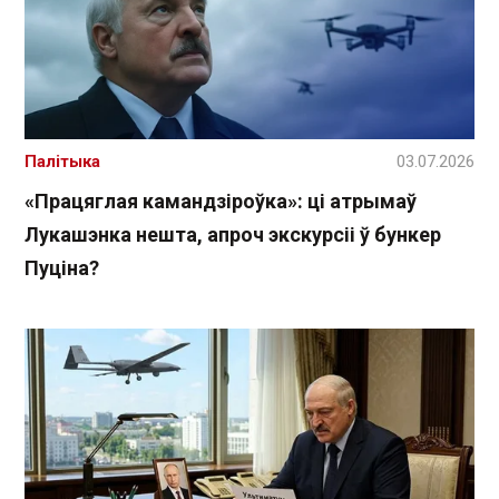
Палітыка
03.07.2026
«Працяглая камандзіроўка»: ці атрымаў
Лукашэнка нешта, апроч экскурсіі ў бункер
Пуціна?