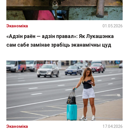
Эканоміка
01.05.2026
«Адзін раён — адзін правал»: Як Лукашэнка
сам сабе замінае зрабіць эканамічны цуд
Эканоміка
17.04.2026