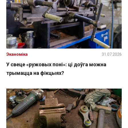
Эканоміка
31.07.2026
У свеце «ружовых поні»: ці доўга можна
трымацца на фікцыях?