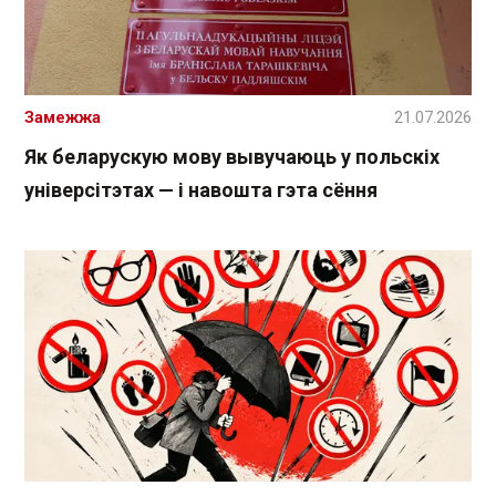
Замежжа
21.07.2026
Як беларускую мову вывучаюць у польскіх
універсітэтах — і навошта гэта сёння