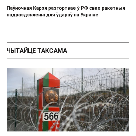
Паўночная Карэя разгортвае ў РФ свае ракетныя
падраздзяленні для ўдараў па Украіне
ЧЫТАЙЦЕ ТАКСАМА