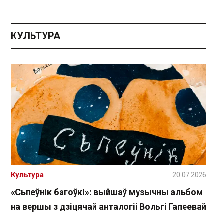
КУЛЬТУРА
Культура
20.07.2026
«Сьпеўнік багоўкі»: выйшаў музычны альбом
на вершы з дзіцячай анталогіі Вольгі Гапеевай