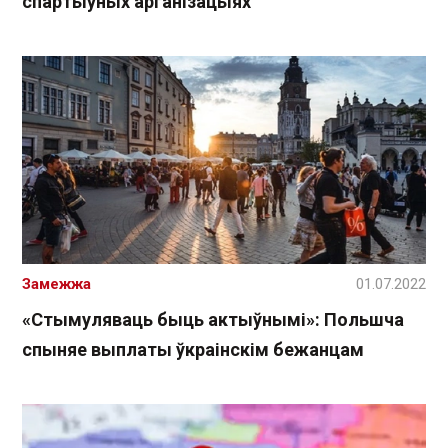
спартыўных арганізацыях
Замежжа
01.07.2022
«Стымуляваць быць актыўнымі»: Польшча
спыняе выплаты ўкраінскім бежанцам