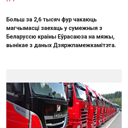
Больш за 2,6 тысяч фур чакаюць
магчымасці заехаць у сумежныя з
Беларуссю краіны Еўрасаюза на мяжы,
вынікае з даных Дзяржпамежкамітэта.