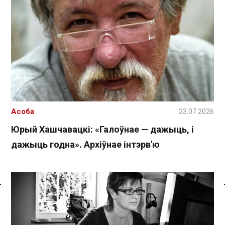
Асоба
23.07.2026
Юрый Хашчавацкі: «Галоўнае — дажыць, і
дажыць годна». Архіўнае інтэрв'ю
Спасылка без VPN