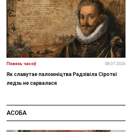
Повязь часоў
08.07.2026
Як славутае паломніцтва Радзівіла Сіроткі
ледзь не сарвалася
АСОБА