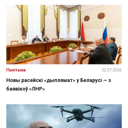
Палітыка
22.07.2026
Новы расейскі «дыплямат» у Беларусі — з
баявікоў «ЛНР»