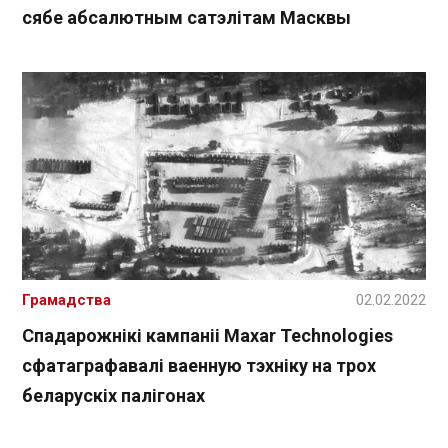
сябе абсалютным сатэлітам Масквы
Грамадства
02.02.2022
Спадарожнікі кампаніі Maxar Technologies
сфатаграфавалі ваенную тэхніку на трох
беларускіх палігонах