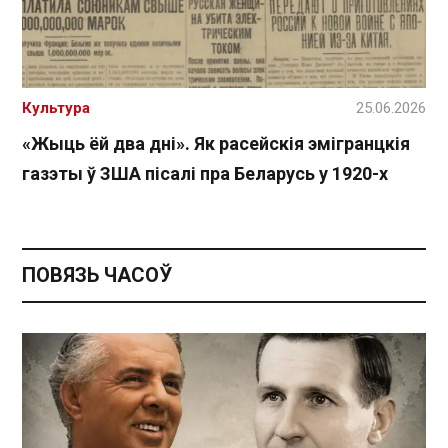
Культура
25.06.2026
«Жыць ёй два дні». Як расейскія эмігранцкія
газэты ў ЗША пісалі пра Беларусь у 1920-х
ПОВЯЗЬ ЧАСОЎ