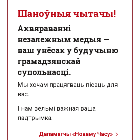
Шаноўныя чытачы!
Aхвяраванні
незалежным медыя —
ваш унёсак у будучыню
грамадзянскай
супольнасці.
Мы хочам працягваць пісаць для
вас.
І нам вельмі важная ваша
падтрымка.
Дапамагчы «Новаму Часу»