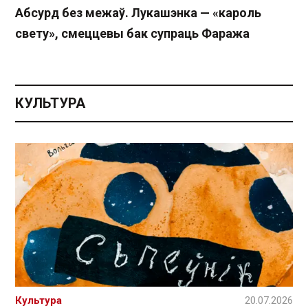
Абсурд без межаў. Лукашэнка — «кароль
свету», смеццевы бак супраць Фаража
КУЛЬТУРА
Культура
20.07.2026