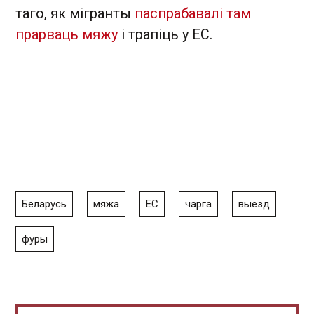
таго, як мігранты
паспрабавалі там
прарваць мяжу
і трапіць у ЕС.
Беларусь
мяжа
ЕС
чарга
выезд
фуры