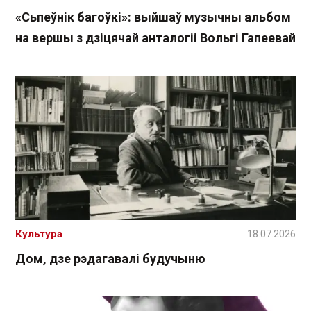
«Сьпеўнік багоўкі»: выйшаў музычны альбом
на вершы з дзіцячай анталогіі Вольгі Гапеевай
Культура
18.07.2026
Дом, дзе рэдагавалі будучыню