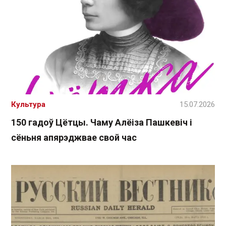
Культура
15.07.2026
150 гадоў Цётцы. Чаму Алёіза Пашкевіч і
сёньня апярэджвае свой час