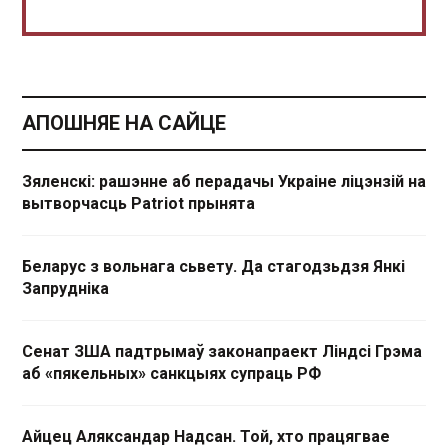
АПОШНЯЕ НА САЙЦЕ
Зяленскі: рашэнне аб перадачы Украіне ліцэнзій на
вытворчасць Patriot прынята
Беларус з вольнага сьвету. Да стагодзьдзя Янкі
Запрудніка
Сенат ЗША падтрымаў законапраект Ліндсі Грэма
аб «пякельных» санкцыях супраць РФ
Айцец Аляксандар Надсан. Той, хто працягвае