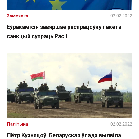
Замежжа
02.02.2022
Еўракамісія завяршае распрацоўку пакета
санкцый супраць Расіі
Палітыка
02.02.2022
Пётр Кузняцоў: Беларуская ўлада выявіла