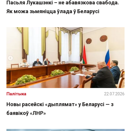
Пасьля Лукашэнкі – не абавязкова свабода.
Як можа зьмяніцца ўлада ў Беларусі
Палітыка
22.07.2026
Новы расейскі «дыплямат» у Беларусі — з
баявікоў «ЛНР»