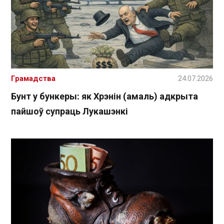
Грамадства
24.07.2026
Бунт у бункеры: як Хрэнін (амаль) адкрыта
пайшоў супраць Лукашэнкі