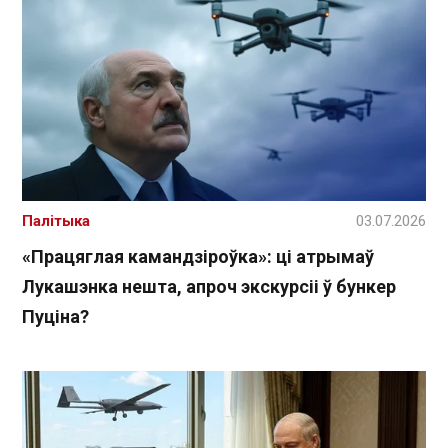
Палітыка
03.07.2026
«Працяглая камандзіроўка»: ці атрымаў
Лукашэнка нешта, апроч экскурсіі ў бункер
Пуціна?