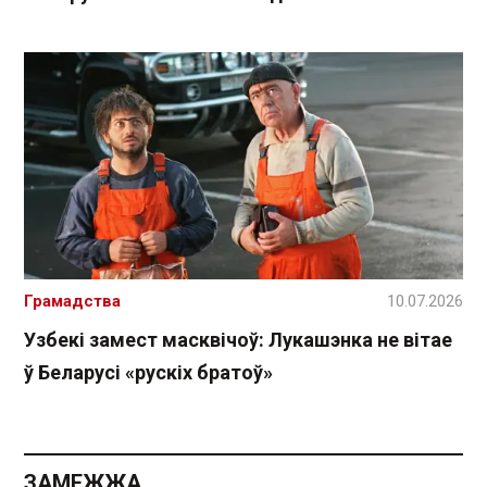
Грамадства
10.07.2026
Узбекі замест масквічоў: Лукашэнка не вітае
ў Беларусі «рускіх братоў»
ЗАМЕЖЖА