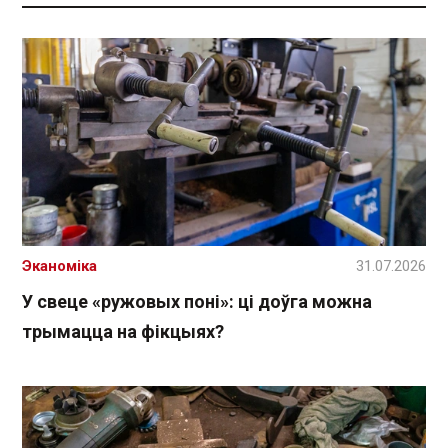
Эканоміка
31.07.2026
У свеце «ружовых поні»: ці доўга можна
трымацца на фікцыях?