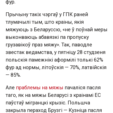
фур.
Прычыну такіх чэргаў у ГПК раней
тлумачылі тым, што краіны, якія
мяжуюць з Беларуссю, «не ў поўнай меры
выконваюць абавязкі па пропуску
грузавікоў праз мяжу». Так, паводле
звестак ведамства, у пятніцу 28 студзеня
польскія памежнікі аформілі толькі 62%
фур ад нормы, літоўскія — 70%, латвійскія
— 85%.
Але
праблемы на мяжы
пачаліся пасля
таго, як на мяжы Беларусі з краінамі ЕС
паўстаў мігранцкі крызіс. Польшча
закрыла пераход Брузгі — Кузніца пасля