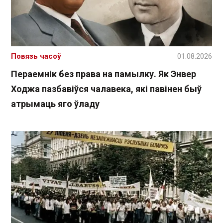
Повязь часоў
01.08.2026
Пераемнік без права на памылку. Як Энвер
Ходжа пазбавіўся чалавека, які павінен быў
атрымаць яго ўладу