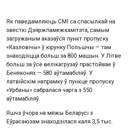
Як паведамляюць СМІ са спасылкай на
звесткі Дзяржпамежкамітэта, самым
загружаным аказаўся пункт пропуску
«Казловічы» ў кірунку Польшчы — там
знаходзіцца больш за 800 машын. У Літве
больш за ўсё велікагрузаў прастойвае ў
Беняконях — 580 аўтамабіляў. У
латвійскім напрамку ў пункце пропуску
«Урбаны» сабралася чарга з 550
аўтамабіляў.
Яшчэ ўчора на мяжы Беларусі з
Еўрасаюзам знаходзілася каля 3,5 тыс.