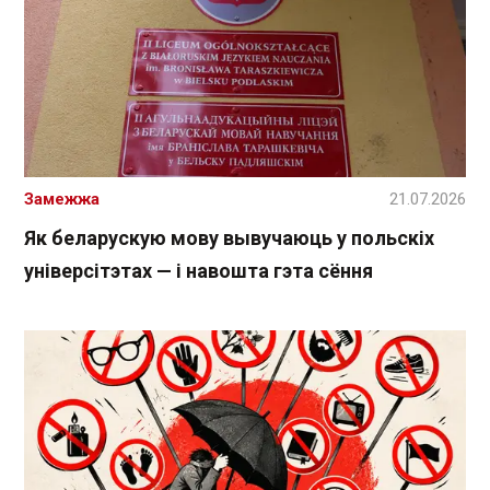
Замежжа
21.07.2026
Як беларускую мову вывучаюць у польскіх
універсітэтах — і навошта гэта сёння