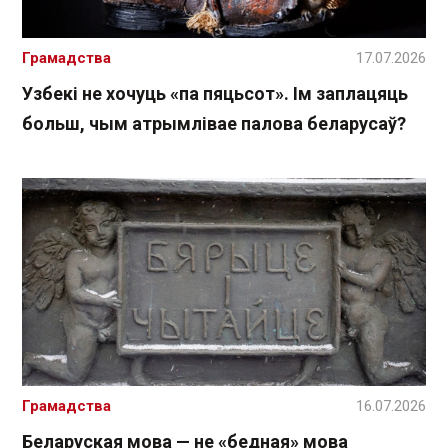
Грамадства
17.07.2026
Узбекі не хочуць «па пяцьсот». Ім заплацяць
больш, чым атрымлівае палова беларусаў?
Грамадства
16.07.2026
Беларуская мова — не «бедная» мова