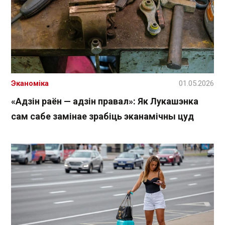
Эканоміка
01.05.2026
«Адзін раён — адзін правал»: Як Лукашэнка
сам сабе замінае зрабіць эканамічны цуд