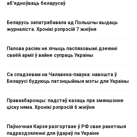
аб'ядноўваць беларусаў
Беларусь запатрабавала ад Польшчы выдаць
журналіста. Хронікі рэпрэсій 7 жніўня
Палова расіян не лічыць паспяховымі дзеянні
сваёй арміі ў вайне супраць Украіны
Са спадзевам на Чалавека-павука: навошта ў
Беларусі будуюць патэнцыйныя мэты для Украіны
Праваабаронцы: падстаў казаць пра змяншэнне
ціску няма. Хронікі рэпрэсій 6 жніўня
Паўночная Карэя разгортвае ў РФ свае ракетныя
падраздзяленні для ўдараў па Украіне