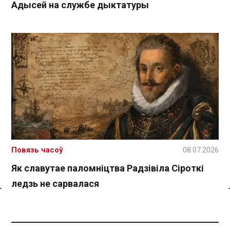
Адысей на службе дыктатуры
Повязь часоў
08.07.2026
Як славутае паломніцтва Радзівіла Сіроткі
ледзь не сарвалася
Спасылка без VPN