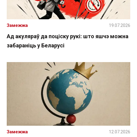
Замежжа
19.07.2026
Ад акуляраў да поціску рукі: што яшчэ можна
забараніць у Беларусі
Замежжа
12.07.2026