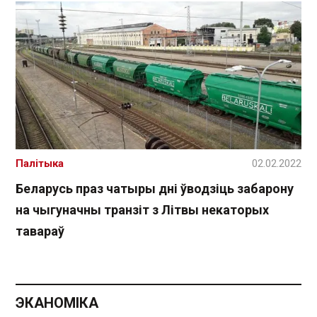
Палітыка
02.02.2022
Беларусь праз чатыры дні ўводзіць забарону
на чыгуначны транзіт з Літвы некаторых
тавараў
ЭКАНОМІКА