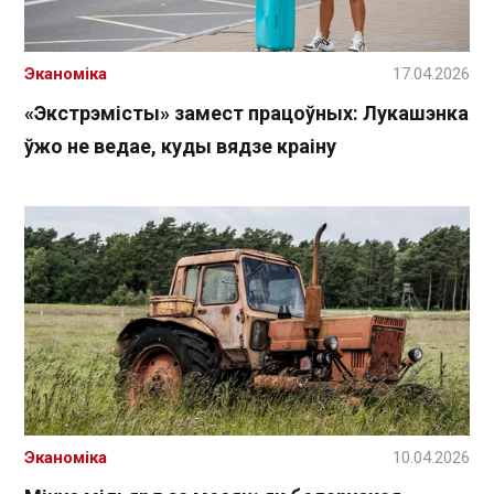
Эканоміка
17.04.2026
«Экстрэмісты» замест працоўных: Лукашэнка
ўжо не ведае, куды вядзе краіну
Эканоміка
10.04.2026