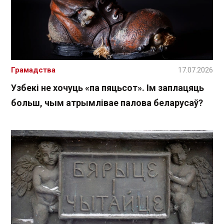
Грамадства
17.07.2026
Узбекі не хочуць «па пяцьсот». Ім заплацяць
больш, чым атрымлівае палова беларусаў?