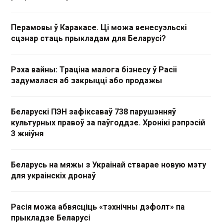
Перамовы ў Каракасе. Ці можа венесуэльскі
сцэнар стаць прыкладам для Беларусі?
Рэха вайны: Траціна малога бізнесу ў Расіі
задумалася аб закрыцці або продажы
Беларускі ПЭН зафіксаваў 738 парушэнняў
культурных правоў за паўгоддзе. Хронікі рэпрэсій
3 жніўня
Беларусь на мяжы з Украінай стварае новую мэту
для украінскіх дронаў
Расія можа абвясціць «тэхнічны дэфолт» па
прыкладзе Беларусі