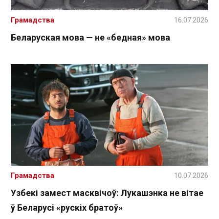
Грамадства
16.07.2026
Беларуская мова — не «бедная» мова
Грамадства
10.07.2026
Узбекі замест масквічоў: Лукашэнка не вітае
ў Беларусі «рускіх братоў»