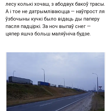
лесу колькі хочаш, з абодвух бакоў трасы.
А і тое не датрымліваюцца — наўпрост ля
ўзбочыны кучкі было відаць ды паперу
пасля падціркі. За ноч выпаў снег —
цяпер яшчэ больш маляўніча будзе.