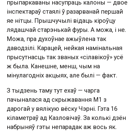
прыпаркаваны насупраць калоны — двое
інспектараў стаялі ў разарванай першай
яе нітцы. Прышчучылі відаць кіроўцу
лядашчай старэнькай фуры. А можа, і не.
Можа, пра духоўнае ажыўлена так
даводзілі. Карацей, нейкая намінальная
прысутнасць так званых «сілавікоў» усё
ж была. Канешне, менш, чым на
мінулагодніх акцыях, але былі — факт.
З тыдзень таму тут ехаў — чарга
пачыналася ад скрыжавання М1 з
дарогай у вялікую вёску Чэрні. Гэта 16
кіламетраў ад Казловічаў. За колькі дзён
набрыняў гэты непарадак аж вось як.