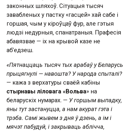
законных шляхоў. Сітуацыя тысяч
завабленых у пастку «гасцей» хай сабе і
горшая, чым у кіроўцаў фур, але гэтыя
людзі недурныя, спанатраныя. Прафесія
абавязвае — іх на крывой казе не
аб’едзеш.
«Пятнаццаць тысяч тых арабаў у Беларусь
прыцягнулі — навошта? У народа спыталі?
— кажа з верхатуры сваёй кабіны
стырнавы ліловага «Вольва
» на
беларускіх нумарах. —
У горшым выпадку,
яны тут застануцца, а нам акурат гэта і
трэба. Самі жывем з дня ў дзень, а ім і
мячэт пабудуй, і закрываць аблічча,