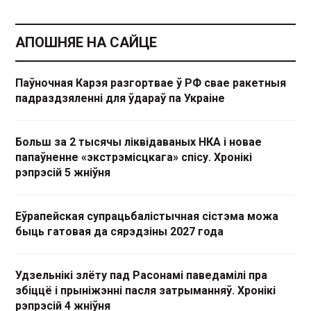
АПОШНЯЕ НА САЙЦЕ
Паўночная Карэя разгортвае ў РФ свае ракетныя
падраздзяленні для ўдараў па Украіне
Больш за 2 тысячы ліквідаваных НКА і новае
папаўненне «экстрэмісцкага» спісу. Хронікі
рэпрэсій 5 жніўня
Еўрапейская супрацьбалістычная сістэма можа
быць гатовая да сярэдзіны 2027 года
Удзельнікі злёту пад Расонамі паведамілі пра
збіццё і прыніжэнні пасля затрыманняў. Хронікі
рэпрэсій 4 жніўня