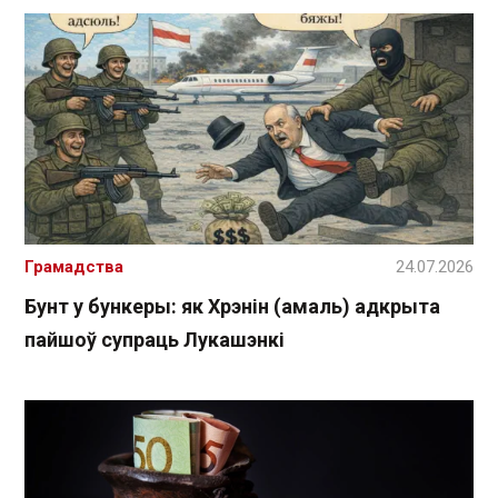
Грамадства
24.07.2026
Бунт у бункеры: як Хрэнін (амаль) адкрыта
пайшоў супраць Лукашэнкі