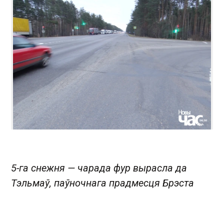
5-га снежня — чарада фур вырасла да
Тэльмаў, паўночнага прадмесця Брэста