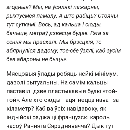
згодныя? Мы, на ўсялякі пажарны,
рыхтуемся памалу. А што рабіць? Стоячы
тут суткамі. Вось, ад кальца і сюды,
бачыце, метраў дзвесце будзе. Гэта за
сёння мы праехалі. Мы брэсцкія, то
абярнуліся дадому, тое-сёе ўзялі, каб зусім
без абароны не быць»
.
Мясцовыя ўлады робяць нейкі мінімум,
даволі рытуальны. На самім кальцы
паставілі дзве пластыкавыя будкі «той-
той». Але хто сюды пацягнецца нават за
кіламетр? Каб ва ўсіх навідавоку, як
індыйскі раджа ці французскі кароль
часоў Ранняга Сярэднявечча? Дык тут