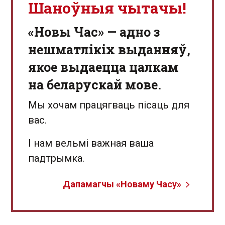
Шаноўныя чытачы!
«Новы Час» — адно з
нешматлікіх выданняў,
якое выдаецца цалкам
на беларускай мове.
Мы хочам працягваць пісаць для
вас.
І нам вельмі важная ваша
падтрымка.
Дапамагчы «Новаму Часу»