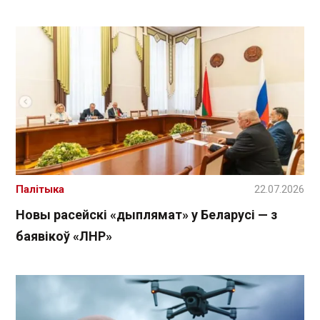
Палітыка
22.07.2026
Новы расейскі «дыплямат» у Беларусі — з
баявікоў «ЛНР»