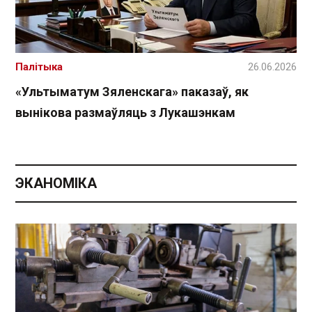
Палітыка
26.06.2026
«Ультыматум Зяленскага» паказаў, як
вынікова размаўляць з Лукашэнкам
ЭКАНОМІКА