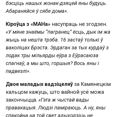
бэсціць нашых жонак-дзяцей яны будуць.
Абараняйся ў сябе дома»
.
Кіроўца з «МАНа»
насупраць не згодзен.
«У мяне знаёмы “пагранец” ёсць, дык ім жа
жыць на нешта трэба. 16 застаў толькі ў
ваколіцах Брэста. Эрдаган за тых курдаў з
лодак тры мільярды еўра з Еўрасаюза
спагнаў, а мы што, горшыя? Вось яны і
падвезлі»
.
Двое маладых вадзіцеляў
за Камянецкім
кальцом кажуць, што вайной усё можа
закончыцца.
«Гэта ж чыстай вады
правакацыя. Людзі паміраюць. А ну, яны
спакойна на той свет адыходзіць не