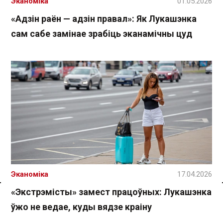
Эканоміка
01.05.2026
«Адзін раён — адзін правал»: Як Лукашэнка
сам сабе замінае зрабіць эканамічны цуд
Эканоміка
17.04.2026
«Экстрэмісты» замест працоўных: Лукашэнка
Спасылка без VPN
ўжо не ведае, куды вядзе краіну