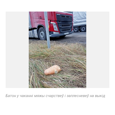
Батон у чаканні мяжы счарствеў і заплесневеў на выкід