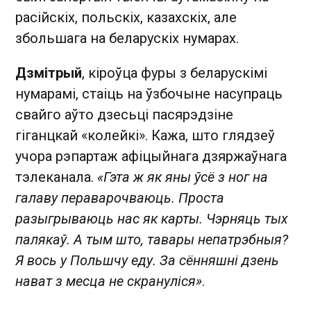
расійскіх, польскіх, казахскіх, але
збольшага на беларускіх нумарах.
Дзмітрый
, кіроўца фуры з беларускімі
нумарамі, стаіць на ўзбочыне насупраць
свайго аўто дзесьці пасярэдзіне
гіганцкай «колейкі». Кажа, што глядзеў
учора рэпартаж афіцыйнага дзяржаўнага
тэлеканала.
«Гэта ж як яны ўсё з ног на
галаву пераварочваюць. Проста
разыгрываюць нас як карты. Чэрняць тых
палякаў. А тым што, тавары непатрэбныя?
Я вось у Польшчу еду. За сённяшні дзень
нават з месца не скрануліся»
.