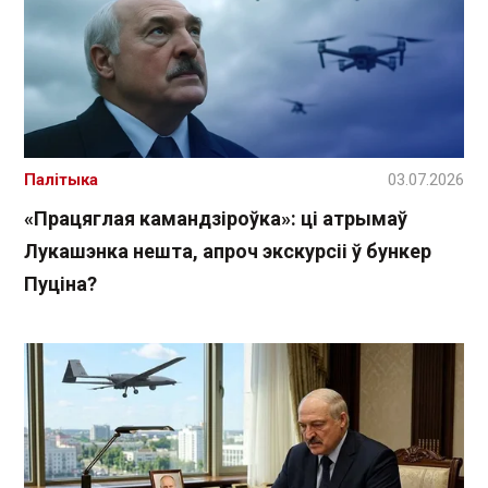
Палітыка
03.07.2026
«Працяглая камандзіроўка»: ці атрымаў
Лукашэнка нешта, апроч экскурсіі ў бункер
Пуціна?