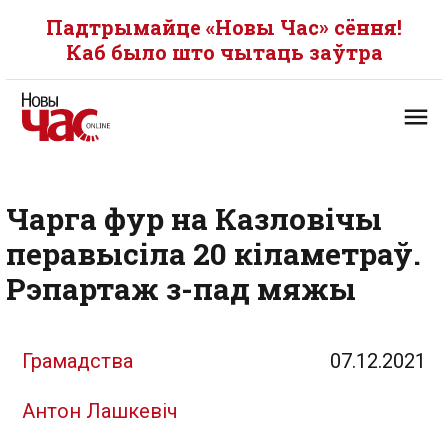
Падтрымайце «Новы Час» сёння!
Каб было што чытаць заўтра
Чарга фур на Казловічы
перавысіла 20 кіламетраў.
Рэпартаж з-пад мяжы
Грамадства
07.12.2021
Антон Лашкевіч