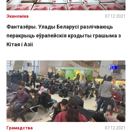
Эканоміка
07.12.2021
Фантазёры. Улады Беларусі разлічваюць
перакрыць еўрапейскія крэдыты грашыма з
Кітая і Азіі
Грамадства
07.12.2021