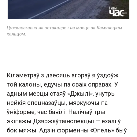
Цяжкавагавікі на эстакадзе і на мосце за Камянецкім
кальцом.
Кіламетраў з дзесяць агораў я ўздоўж
той калоны, едучы па сваіх справах. У
адным месцы стаяў «Джылі», унутры
нейкія спецназаўцы, мяркуючы па
ўніформе, час бавілі. Налічыў тры
экіпажы Дзяржаўтаінспекцыі — ехалі ў
бок мяжы. Адзін форменны «Опель» быў