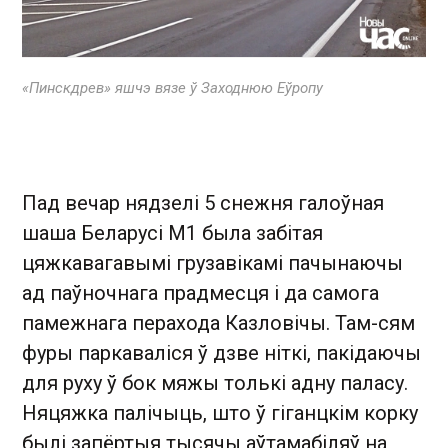
«Пинскдрев» яшчэ вязе ў Заходнюю Еўропу
Пад вечар нядзелі 5 снежня галоўная
шаша Беларусі М1 была забітая
цяжкавагавымі грузавікамі пачынаючы
ад паўночнага прадмесця і да самога
памежнага перахода Казловічы. Там-сям
фуры паркаваліся ў дзве ніткі, пакідаючы
для руху ў бок мяжы толькі адну паласу.
Няцяжка палічыць, што ў гіганцкім корку
былі запёртыя тысячы аўтамабіляў на