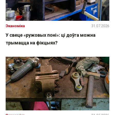
Эканоміка
31.07.2026
У свеце «ружовых поні»: ці доўга можна
трымацца на фікцыях?