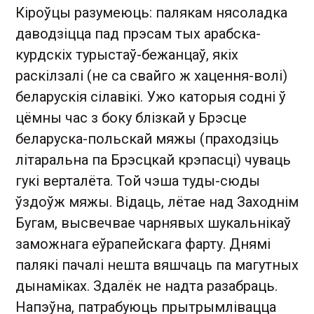
Кіроўцы разумеюць: палякам нясоладка
даводзіцца пад прэсам тых арабска-
курдскіх турыстаў-бежанцаў, якіх
раскілзалі (не са свайго ж хацення-волі)
беларускія сілавікі. Ужо каторыя содні ў
цёмны час з боку блізкай у Брэсце
беларуска-польскай мяжы (праходзіць
літаральна па Брэсцкай крэпасці) чуваць
гукі верталёта. Той чэша туды-сюды
ўздоўж мяжы. Відаць, лётае над Заходнім
Бугам, высвечвае чарнявых шукальнікаў
заможнага еўрапейскага фарту. Днямі
палякі пачалі нешта вяшчаць па магутных
дынаміках. Здалёк не надта разабраць.
Напэўна, патрабуюць прытрымлівацца