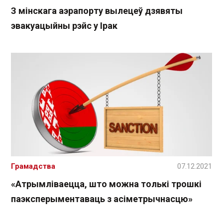
З мінскага аэрапорту вылецеў дзявяты
эвакуацыйны рэйс у Ірак
Грамадства
07.12.2021
«Атрымліваецца, што можна толькі трошкі
паэксперыментаваць з асіметрычнасцю»