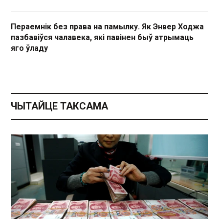
Пераемнік без права на памылку. Як Энвер Ходжа
пазбавіўся чалавека, які павінен быў атрымаць
яго ўладу
ЧЫТАЙЦЕ ТАКСАМА