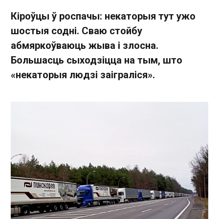
Кіроўцы ў роспачы: некаторыя тут ужо
шостыя содні. Сваю стойбу
абмяркоўваюць жыва і злосна.
Большасць сыходзіцца на тым, што
«некаторыя людзі заіграліся».