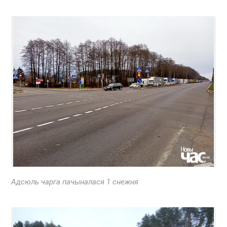
Адсюль чарга пачыналася 1 снежня