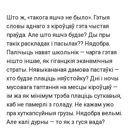
Што ж, «такога яшчэ не было». Гэтыя
словы аднаго з кіроўцаў гэта чыстая
праўда. Але што яшчэ будзе? Ды пры
такіх раскладах і пасылах?? Нядобра.
Палічыць нават школьнік — чарга гэтая
нішто іншае, як гіганцкія эканамічныя
страты. Нявыкананая дамова пастаўкі —
хто будзе плаціць няўстойку? Дні і ночы
мусовага таптання на месцы кіроўцаў —
ім жа як мінімум трэба плаціць суткавыя,
каб не памерлі з голаду. Не кажам ужо
пра хуткапсуйныя грузы. Нядобра вельмі.
Але калі дурны — то як з гуся вада?