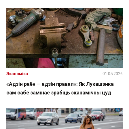
Эканоміка
01.05.2026
«Адзін раён — адзін правал»: Як Лукашэнка
сам сабе замінае зрабіць эканамічны цуд