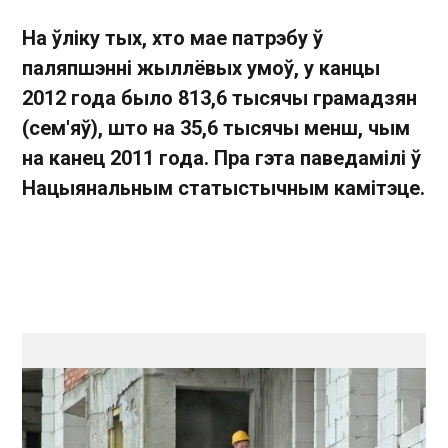
На ўліку тых, хто мае патрэбу ў
паляпшэнні жыллёвых умоў, у канцы
2012 года было 813,6 тысячы грамадзян
(сем'яў), што на 35,6 тысячы менш, чым
на канец 2011 года. Пра гэта паведамілі ў
Нацыянальным статыстычным камітэце.