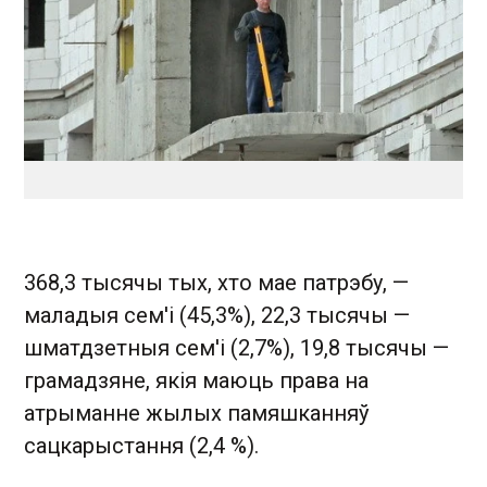
368,3 тысячы тых, хто мае патрэбу, —
маладыя сем'і (45,3%), 22,3 тысячы —
шматдзетныя сем'і (2,7%), 19,8 тысячы —
грамадзяне, якія маюць права на
атрыманне жылых памяшканняў
сацкарыстання (2,4 %).