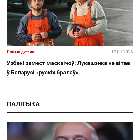
Грамадства
10.07.2026
Узбекі замест масквічоў: Лукашэнка не вітае
ў Беларусі «рускіх братоў»
ПАЛІТЫКА