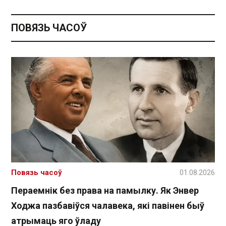
ПОВЯЗЬ ЧАСОЎ
Повязь часоў
01.08.2026
Пераемнік без права на памылку. Як Энвер
Ходжа пазбавіўся чалавека, які павінен быў
атрымаць яго ўладу