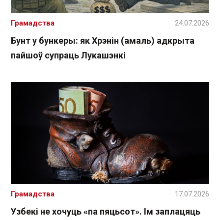
Грамадства
24.07.2026
Бунт у бункеры: як Хрэнін (амаль) адкрыта
пайшоў супраць Лукашэнкі
Грамадства
17.07.2026
Узбекі не хочуць «па пяцьсот». Ім заплацяць