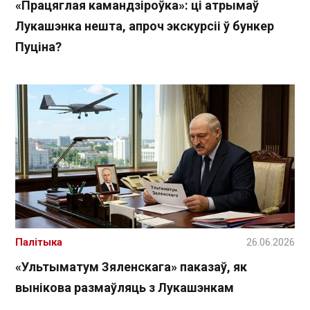
«Працяглая камандзіроўка»: ці атрымаў
Лукашэнка нешта, апроч экскурсіі ў бункер
Пуціна?
Палітыка
26.06.2026
«Ультыматум Зяленскага» паказаў, як
вынікова размаўляць з Лукашэнкам