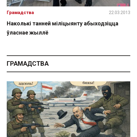
Грамадства
22.03.2013
Наколькі танней міліцыянту абыходзіцца
ўласнае жыллё
ГРАМАДСТВА