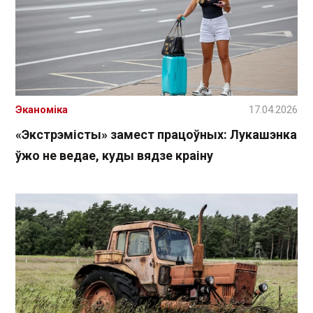
Эканоміка
17.04.2026
«Экстрэмісты» замест працоўных: Лукашэнка
ўжо не ведае, куды вядзе краіну