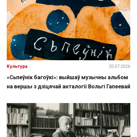
Культура
20.07.2026
«Сьпеўнік багоўкі»: выйшаў музычны альбом
на вершы з дзіцячай анталогіі Вольгі Гапеевай