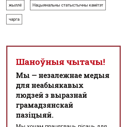
жыллё
Нацыянальны статыстычны камітэт
чарга
Шаноўныя чытачы!
Мы — незалежнае медыя
для неабыякавых
людзей з выразнай
грамадзянскай
пазіцыяй.
Мы хочам працягваць пісаць для