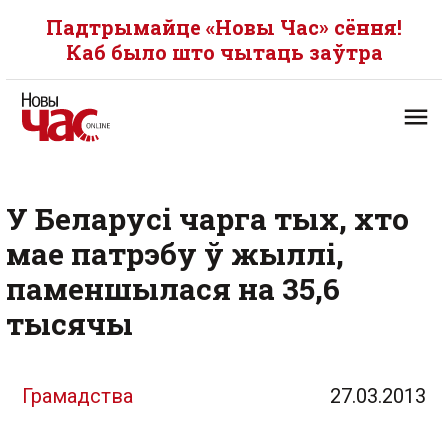
Падтрымайце «Новы Час» сёння!
Каб было што чытаць заўтра
У Беларусі чарга тых, хто
мае патрэбу ў жыллі,
паменшылася на 35,6
тысячы
Грамадства
27.03.2013