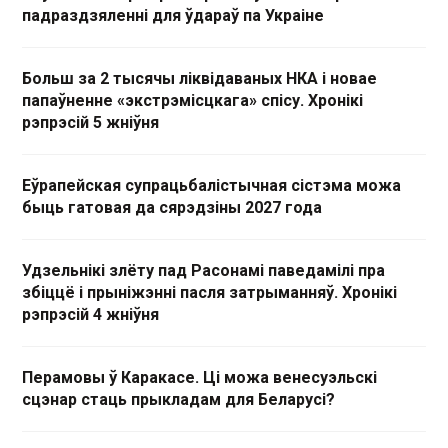
падраздзяленні для ўдараў па Украіне
Больш за 2 тысячы ліквідаваных НКА і новае
папаўненне «экстрэмісцкага» спісу. Хронікі
рэпрэсій 5 жніўня
Еўрапейская супрацьбалістычная сістэма можа
быць гатовая да сярэдзіны 2027 года
Удзельнікі злёту пад Расонамі паведамілі пра
збіццё і прыніжэнні пасля затрыманняў. Хронікі
рэпрэсій 4 жніўня
Перамовы ў Каракасе. Ці можа венесуэльскі
сцэнар стаць прыкладам для Беларусі?