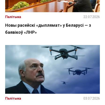
Палітыка
22.07.2026
Новы расейскі «дыплямат» у Беларусі — з
баявікоў «ЛНР»
Палітыка
03.07.2026