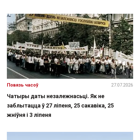
Повязь часоў
27.07.2026
Чатыры даты незалежнасьці. Як не
заблытацца ў 27 ліпеня, 25 сакавіка, 25
жніўня і 3 ліпеня