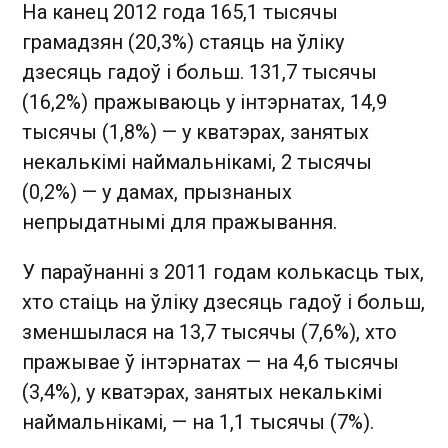
На канец 2012 года 165,1 тысячы
грамадзян (20,3%) стаяць на ўліку
дзесяць гадоў і больш. 131,7 тысячы
(16,2%) пражываюць у інтэрнатах, 14,9
тысячы (1,8%) — у кватэрах, занятых
некалькімі наймальнікамі, 2 тысячы
(0,2%) — у дамах, прызнаных
непрыдатнымі для пражывання.
У параўнанні з 2011 годам колькасць тых,
хто стаіць на ўліку дзесяць гадоў і больш,
зменшылася на 13,7 тысячы (7,6%), хто
пражывае ў інтэрнатах — на 4,6 тысячы
(3,4%), у кватэрах, занятых некалькімі
наймальнікамі, — на 1,1 тысячы (7%).