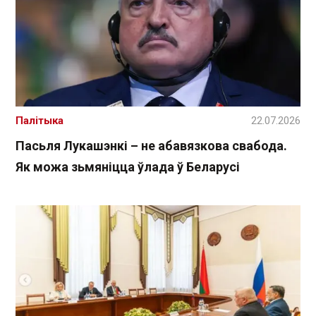
Палітыка
22.07.2026
Пасьля Лукашэнкі – не абавязкова свабода.
Як можа зьмяніцца ўлада ў Беларусі