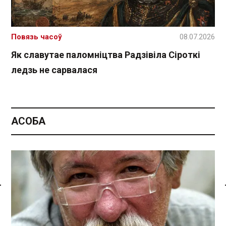
Повязь часоў
08.07.2026
Як славутае паломніцтва Радзівіла Сіроткі
ледзь не сарвалася
АСОБА
Спасылка без VPN