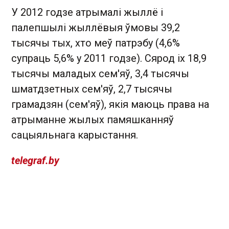
У 2012 годзе атрымалі жыллё і
палепшылі жыллёвыя ўмовы 39,2
тысячы тых, хто меў патрэбу (4,6%
супраць 5,6% у 2011 годзе). Сярод іх 18,9
тысячы маладых сем'яў, 3,4 тысячы
шматдзетных сем'яў, 2,7 тысячы
грамадзян (сем'яў), якія маюць права на
атрыманне жылых памяшканняў
сацыяльнага карыстання.
telegraf.by