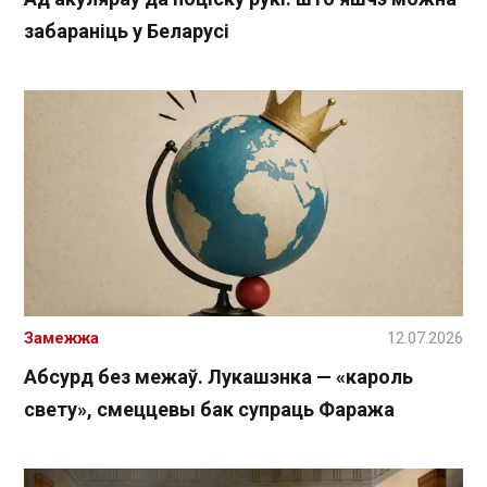
забараніць у Беларусі
Замежжа
12.07.2026
Абсурд без межаў. Лукашэнка — «кароль
свету», смеццевы бак супраць Фаража