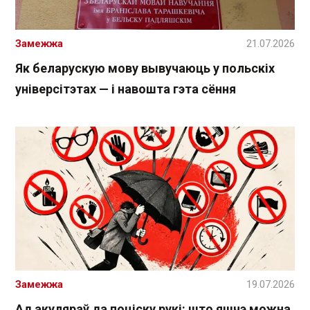
Замежжа
21.07.2026
Як беларускую мову вывучаюць у польскіх
універсітэтах — і навошта гэта сёння
Замежжа
19.07.2026
Ад акуляраў да поціску рукі: што яшчэ можна