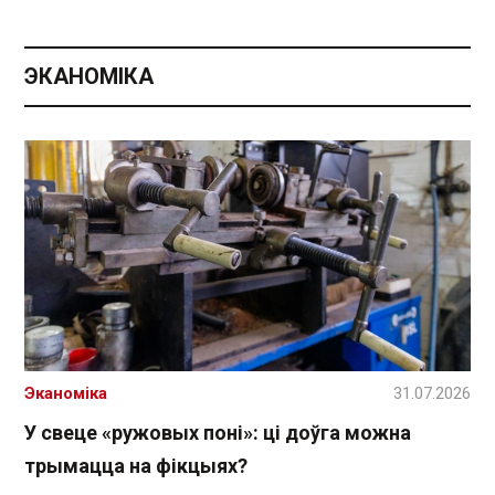
ЭКАНОМІКА
Эканоміка
31.07.2026
У свеце «ружовых поні»: ці доўга можна
трымацца на фікцыях?