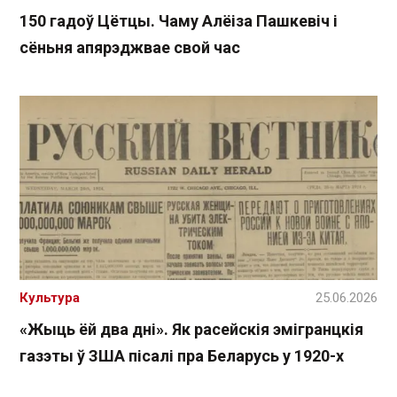
150 гадоў Цётцы. Чаму Алёіза Пашкевіч і
сёньня апярэджвае свой час
Культура
25.06.2026
«Жыць ёй два дні». Як расейскія эмігранцкія
газэты ў ЗША пісалі пра Беларусь у 1920-х