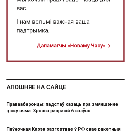
вас.
І нам вельмі важная ваша
падтрымка.
Дапамагчы «Новаму Часу»
АПОШНЯЕ НА САЙЦЕ
Праваабаронцы: падстаў казаць пра змяншэнне
ціску няма. Хронікі рэпрэсій 6 жніўня
Паўночная Карэя разгортвае ў РФ свае ракетныя