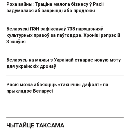
Рэха вайны: Траціна малога бізнесу ў Расіі
задумалася аб закрыцці або продажы
Беларускі ПЭН зафіксаваў 738 парушэнняў
культурных правоў за паўгоддзе. Хронікі рэпрэсій
3 жніўня
Беларусь на мяжы з Украінай стварае новую мэту
для украінскіх дронаў
Расія можа абвясціць «тэхнічны дэфолт» па
прыкладзе Беларусі
ЧЫТАЙЦЕ ТАКСАМА