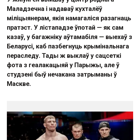
Маладзечна і надаваў кухталёў
міліцыянерам, якія намагаліся разагнаць
пратэст. У лістападзе ўпотай — як сам
казаў, у багажніку аўтамабіля — выехаў з
Беларусі, каб пазбегнуць крымінальнага
пераследу. Тады ж выклаў у сацсеткі
фота з геалакацыяй у Парыжы, але ў
студзені быў нечакана затрыманы ў
Маскве.