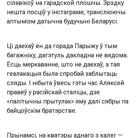
сілавікоў на гарадской плошчы. Зрэдку
нешта посціў у інстаграме, транслюючы
аптымізм датычна будучыні Беларусі.
Ці даехаў ён да горада Парыжу ў тым
багажніку, дагэтуль дакладна не вядома.
Ёсць меркаванне, што не даехаў, а тая
геалакацыя была спробай заблытаць
сляды. І нібыта ўвесь гэты час Аляксей
правёў у расійскай сталіцы, дзе
«палітычны прытулак» яму далі сябры па
байцоўскім братэрстве.
Прынамсі, на кватэры аднаго з калег —