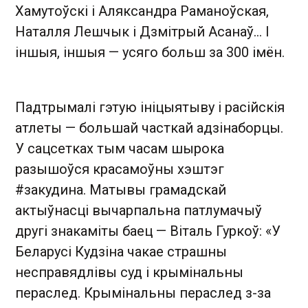
Хамутоўскі і Аляксандра Раманоўская,
Наталля Лешчык і Дзмітрый Асанаў… І
іншыя, іншыя — усяго больш за 300 імён.
Падтрымалі гэтую ініцыятыву і расійскія
атлеты — большай часткай адзінаборцы.
У сацсетках тым часам шырока
разышоўся красамоўны хэштэг
#закудина. Матывы грамадскай
актыўнасці вычарпальна патлумачыў
другі знакаміты баец — Віталь Гуркоў: «У
Беларусі Кудзіна чакае страшны
несправядлівы суд і крымінальны
пераслед. Крымінальны пераслед з-за