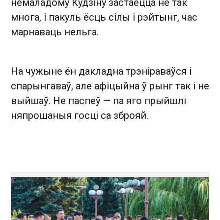
немаладому Кудзіну застаецца не так
многа, і пакуль ёсць сілы і рэйтынг, час
марнаваць нельга.
На чужыне ён дакладна трэніраваўся і
спарынгаваў, але афіцыйна ў рынг так і не
выйшаў. Не паспеў — па яго прыйшлі
няпрошаныя госці са зброяй.