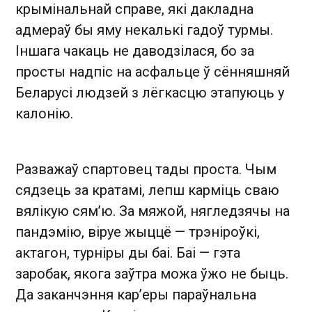
крымінальнай справе, які дакладна
адмераў бы яму некалькі гадоў турмы.
Іншага чакаць не даводзілася, бо за
просты надпіс на асфальце ў сённяшняй
Беларусі людзей з лёгкасцю этапуюць у
калонію.
Разважаў спартовец тады проста. Чым
сядзець за кратамі, лепш карміць сваю
вялікую сям’ю. За мяжой, нягледзячы на
пандэмію, віруе жыццё — трэніроўкі,
актагон, турніры ды баі. Баі — гэта
заробак, якога заўтра можа ўжо не быць.
Да заканчэння кар’еры параўнальна