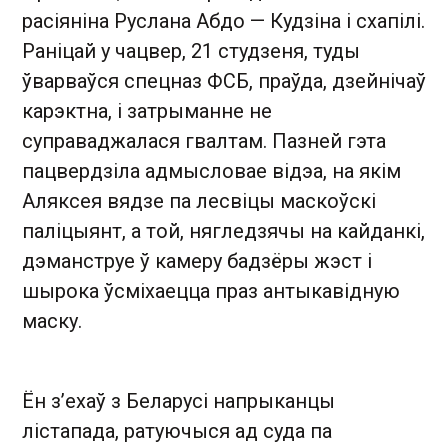
расіяніна Руслана Абдо — Кудзіна і схапілі.
Раніцай у чацвер, 21 студзеня, туды
ўварваўся спецназ ФСБ, праўда, дзейнічаў
карэктна, і затрыманне не
суправаджалася гвалтам. Пазней гэта
пацвердзіла адмысловае відэа, на якім
Аляксея вядзе па лесвіцы маскоўскі
паліцыянт, а той, нягледзячы на кайданкі,
дэманструе ў камеру бадзёры жэст і
шырока ўсміхаецца праз антыкавідную
маску.
Ён з’ехаў з Беларусі напрыканцы
лістапада, ратуючыся ад суда па