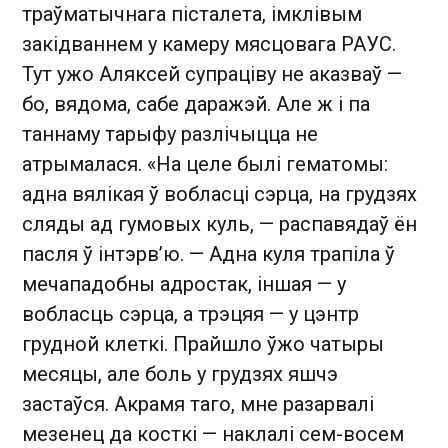
траўматычнага пісталета, імклівым
закідваннем у камеру мясцовага РАУС.
Тут ужо Аляксей супраціву не аказваў —
бо, вядома, сабе даражэй. Але ж і па
таннаму тарыфу разлічыцца не
атрымалася. «На целе былі гематомы:
адна вялікая ў вобласці сэрца, на грудзях
сляды ад гумовых куль, — распавядаў ён
пасля ў інтэрв’ю. — Адна куля трапіла ў
мечападобны адростак, іншая — у
вобласць сэрца, а трэцяя — у цэнтр
грудной клеткі. Прайшло ўжо чатыры
месяцы, але боль у грудзях яшчэ
застаўся. Акрамя таго, мне разарвалі
мезенец да косткі — наклалі сем-восем