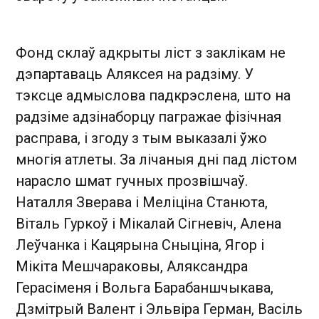
Фонд склаў адкрыты ліст з заклікам не
дэпартаваць Аляксея на радзіму. У
тэксце адмыслова падкрэслена, што на
радзіме адзінаборцу пагражае фізічная
расправа, і згоду з тым выказалі ўжо
многія атлеты. За лічаныя дні пад лістом
нарасло шмат гучных прозвішчаў.
Наталля Зверава і Меліціна Станюта,
Віталь Гуркоў і Мікалай Сігневіч, Алена
Леўчанка і Кацярына Сныціна, Ягор і
Мікіта Мешчараковы, Аляксандра
Герасіменя і Вольга Барабаншчыкава,
Дзмітрый Валент і Эльвіра Герман, Васіль