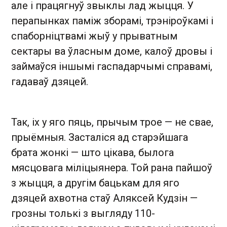
але і працягнуў звыклы лад жыцця. У
перапынках паміж зборамі, трэніроўкамі і
спаборніцтвамі жыў у прыватным
сектары ва ўласным доме, калоў дровы і
займаўся іншымі гаспадарчымі справамі,
гадаваў дзяцей.
Так, іх у яго пяць, прычым трое — не свае,
прыёмныя. Засталіся ад старэйшага
брата жонкі — што цікава, былога
мясцовага міліцыянера. Той рана пайшоў
з жыцця, а другім бацькам для яго
дзяцей ахвотна стаў Аляксей Кудзін —
грозны толькі з выгляду 110-