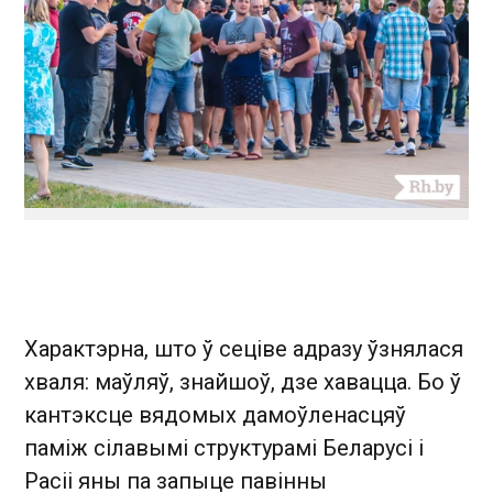
Характэрна, што ў сеціве адразу ўзнялася
хваля: маўляў, знайшоў, дзе хавацца. Бо ў
кантэксце вядомых дамоўленасцяў
паміж сілавымі структурамі Беларусі і
Расіі яны па запыце павінны