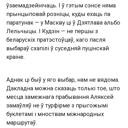
ўзаемадзейнічаць. І ў гэтым сэнсе няма
прынцыповай розніцы, куды ехаць па
паратунак — у Маскву ці ў Дзятлава альбо
Лельчыцы. І Кудзін — не першы з
беларускіх пратэстоўцаў, каго пасля
выбараў схапілі ў суседняй пуцінскай
краіне.
Аднак ці быў у яго выбар, нам не вядома.
Дакладна можна сказаць толькі тое, што
месца замежнага прабывання Аляксей
замаўляў не ў турфірме з прыгожымі
буклетамі і мноствам міжнародных
маршрутаў.