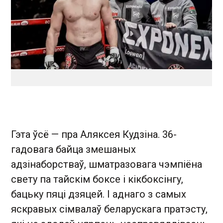
Гэта ўсё — пра Аляксея Кудзіна. 36-
гадовага байца змешаных
адзінаборстваў, шматразовага чэмпіёна
свету па тайскім боксе і кікбоксінгу,
бацьку пяці дзяцей. І аднаго з самых
яскравых сімвалаў беларускага пратэсту,