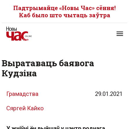
Падтрымайце «Новы Час» сёння!
Каб было што чытаць заўтра
Выратаваць баявога
Кудзіна
Грамадства
29.01.2021
Сяргей Кайко
У жніўні ён выйшаў у цэнтр роднага