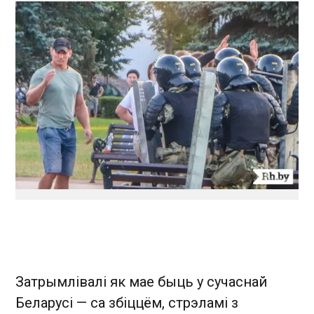
Затрымлівалі як мае быць у сучаснай
Беларусі — са збіццём, стрэламі з