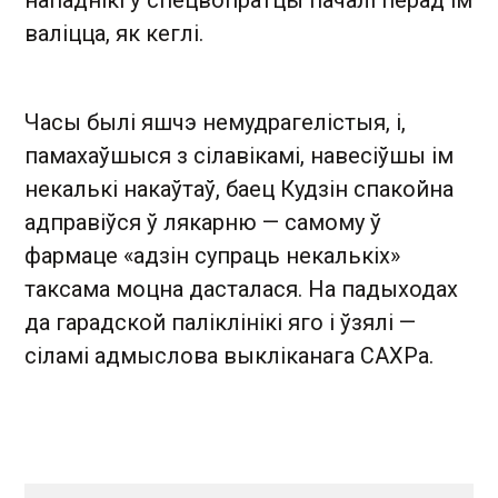
нападнікі ў спецвопратцы пачалі перад ім
валіцца, як кеглі.
Часы былі яшчэ немудрагелістыя, і,
памахаўшыся з сілавікамі, навесіўшы ім
некалькі накаўтаў, баец Кудзін спакойна
адправіўся ў лякарню — самому ў
фармаце «адзін супраць некалькіх»
таксама моцна дасталася. На падыходах
да гарадской паліклінікі яго і ўзялі —
сіламі адмыслова выкліканага САХРа.