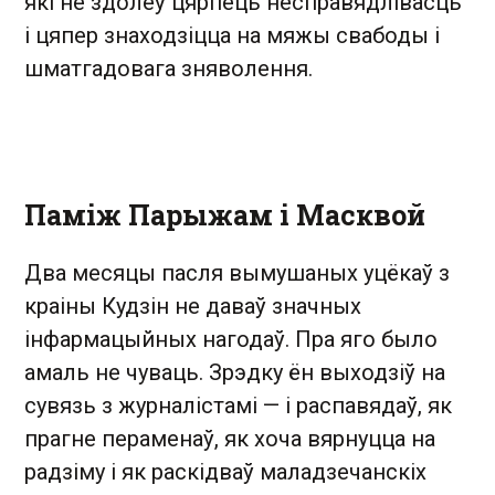
які не здолеў цярпець несправядлівасць
і цяпер знаходзіцца на мяжы свабоды і
шматгадовага зняволення.
Паміж Парыжам і Масквой
Два месяцы пасля вымушаных уцёкаў з
краіны Кудзін не даваў значных
інфармацыйных нагодаў. Пра яго было
амаль не чуваць. Зрэдку ён выходзіў на
сувязь з журналістамі — і распавядаў, як
прагне пераменаў, як хоча вярнуцца на
радзіму і як раскідваў маладзечанскіх