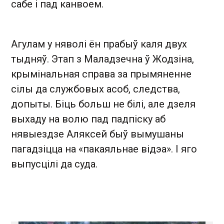
сабе і пад канвоем.
Агулам у няволі ён прабыў каля двух
тыдняў. Этап з Маладзечна ў Жодзіна,
крымінальная справа за прымяненне
сілы да службовых асоб, следства,
допыты. Біць больш не білі, але дзеля
выхаду на волю пад падпіску аб
нявыездзе Аляксей быў вымушаны
пагадзіцца на «пакаяльнае відэа». І яго
выпусцілі да суда.