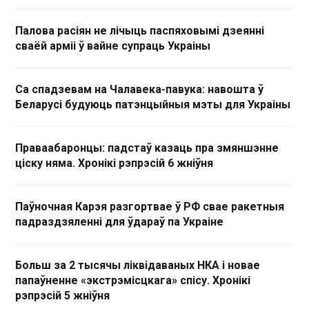
Палова расіян не лічыць паспяховымі дзеянні
сваёй арміі ў вайне супраць Украіны
Са спадзевам на Чалавека-павука: навошта ў
Беларусі будуюць патэнцыйныя мэты для Украіны
Праваабаронцы: падстаў казаць пра змяншэнне
ціску няма. Хронікі рэпрэсій 6 жніўня
Паўночная Карэя разгортвае ў РФ свае ракетныя
падраздзяленні для ўдараў па Украіне
Больш за 2 тысячы ліквідаваных НКА і новае
папаўненне «экстрэмісцкага» спісу. Хронікі
рэпрэсій 5 жніўня