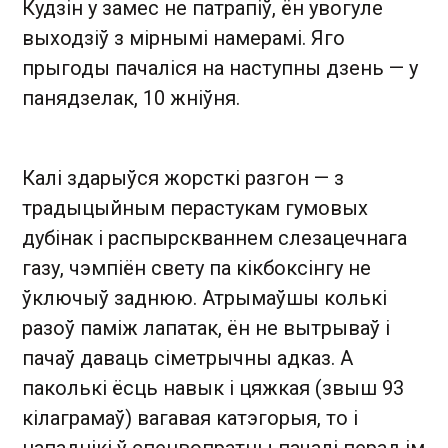
Кудзін у замес не патрапіў, ён увогуле
выходзіў з мірнымі намерамі. Яго
прыгоды пачаліся на наступны дзень — у
панядзелак, 10 жніўня.
Калі здарыўся жорсткі разгон — з
традыцыйным перастукам гумовых
дубінак і распырскваннем слезацечнага
газу, чэмпіён свету па кікбоксінгу не
ўключыў заднюю. Атрымаўшы колькі
разоў паміж лапатак, ён не вытрываў і
пачаў даваць сіметрычны адказ. А
паколькі ёсць навык і цяжкая (звыш 93
кілаграмаў) вагавая катэгорыя, то і