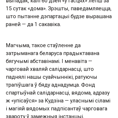
выпадак, калі 60 дзён «у гасцях» лепш за
15 сутак «дома». Зрэшты, паведамляецца,
што пытанне дэпартацыі будзе вырашана
раней — да 1 сакавіка.
Магчыма, такое стаўленне да
затрыманага беларуса прадыктавана
бягучымі абставінамі. І менавіта —
чарговай хваляй салідарнасці, што
паднялі нашы суайчыннікі, ратуючы
трапіўшага ў бяду аднадумца. Фонд
спартыўнай салідарнасці, вядома, адразу
ж «упісаўся» за Кудзіна — уласнымі сіламі
і магіяй вядомых падпісантаў чарговага
звароту ў замежныя інстанцыі.