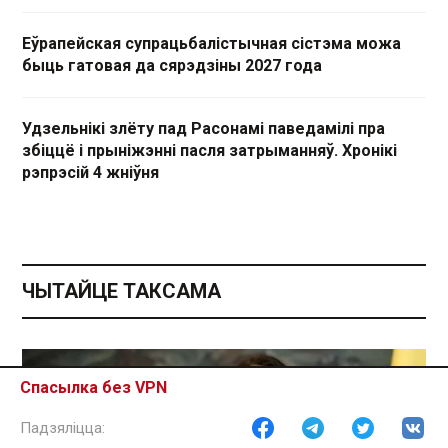
Еўрапейская супрацьбалістычная сістэма можа
быць гатовая да сярэдзіны 2027 года
Удзельнікі злёту пад Расонамі паведамілі пра
збіццё і прыніжэнні пасля затрыманняў. Хронікі
рэпрэсій 4 жніўня
ЧЫТАЙЦЕ ТАКСАМА
Спасылка без VPN