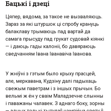
Бацькі і дзеці
Цяпер, вядома, за такое не вызваляюць.
Зараз за які штуршок ці спробу крануць
балаклаву трымаюць пад вартай да
самага прысуду пад грукат судовай кіянкі
— і даюць гады калоніі, бо давяраюць
сведчанням Івана Іванавіча Іванова.
У жніўні з гэтым было крыху прасцей,
але, меркавана, Кудзіну далі падыхаць
свежым паветрам і з іншых прычын. Бо
вельмі ж ён у сваім Маладзечне слынны
і паважаны чалавек. З аднаго боку, зорны
— адных толькі тытулаў чэмпіёна свету ў