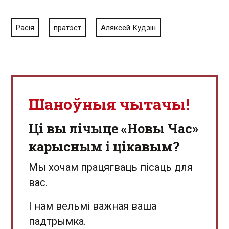
Расія
пратэст
Аляксей Кудзін
Шаноўныя чытачы!
Ці вы лічыце «Новы Час»
карысным і цікавым?
Мы хочам працягваць пісаць для
вас.
І нам вельмі важная ваша
падтрымка.