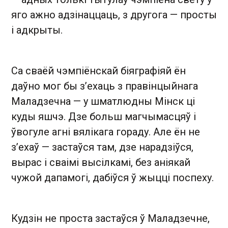
яго ажно адзінаццаць, з другога — просты
і адкрыты.
Са сваёй чэмпіёнскай біяграфіяй ён
даўно мог бы з’ехаць з правінцыйнага
Маладзечна — у шматлюдны Мінск ці
куды яшчэ. Дзе больш магчымасцяў і
ўвогуле агні вялікага гораду. Але ён не
з’ехаў — застаўся там, дзе нарадзіўся,
вырас і сваімі высілкамі, без аніякай
чужой дапамогі, дабіўся ў жыцці поспеху.
Кудзін не проста застаўся ў Маладзечне,