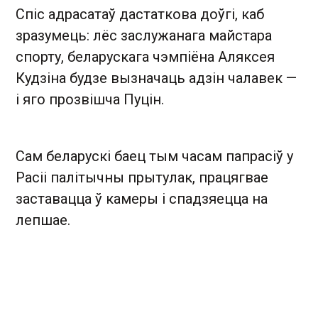
Спіс адрасатаў дастаткова доўгі, каб
зразумець: лёс заслужанага майстара
спорту, беларускага чэмпіёна Аляксея
Кудзіна будзе вызначаць адзін чалавек —
і яго прозвішча Пуцін.
Сам беларускі баец тым часам папрасіў у
Расіі палітычны прытулак, працягвае
заставацца ў камеры і спадзяецца на
лепшае.