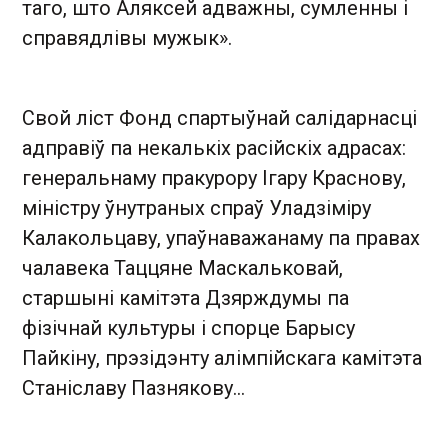
таго, што Аляксей адважны, сумленны і
справядлівы мужык».
Свой ліст Фонд спартыўнай салідарнасці
адправіў па некалькіх расійскіх адрасах:
генеральнаму пракурору Ігару Краснову,
міністру ўнутраных спраў Уладзіміру
Калакольцаву, упаўнаважанаму па правах
чалавека Таццяне Маскальковай,
старшыні камітэта Дзярждумы па
фізічнай культуры і спорце Барысу
Пайкіну, прэзідэнту алімпійскага камітэта
Станіславу Пазнякову...