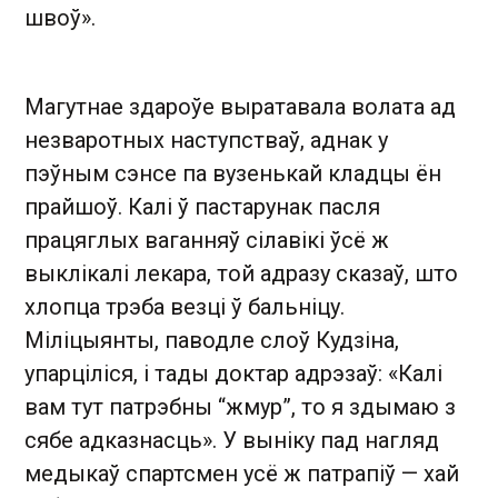
швоў».
Магутнае здароўе выратавала волата ад
незваротных наступстваў, аднак у
пэўным сэнсе па вузенькай кладцы ён
прайшоў. Калі ў пастарунак пасля
працяглых ваганняў сілавікі ўсё ж
выклікалі лекара, той адразу сказаў, што
хлопца трэба везці ў бальніцу.
Міліцыянты, паводле слоў Кудзіна,
упарціліся, і тады доктар адрэзаў: «Калі
вам тут патрэбны “жмур”, то я здымаю з
сябе адказнасць». У выніку пад нагляд
медыкаў спартсмен усё ж патрапіў — хай