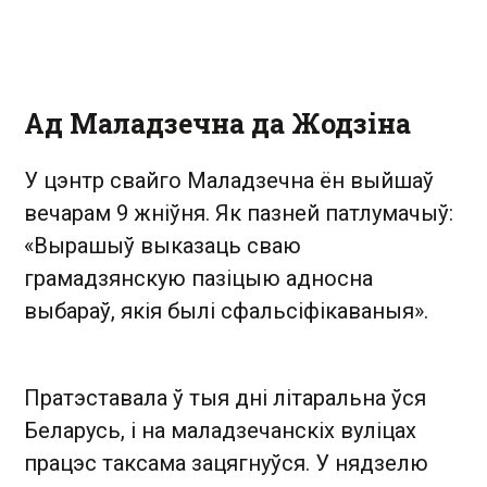
Ад Маладзечна да Жодзіна
У цэнтр свайго Маладзечна ён выйшаў
вечарам 9 жніўня. Як пазней патлумачыў:
«Вырашыў выказаць сваю
грамадзянскую пазіцыю адносна
выбараў, якія былі сфальсіфікаваныя».
Пратэставала ў тыя дні літаральна ўся
Беларусь, і на маладзечанскіх вуліцах
працэс таксама зацягнуўся. У нядзелю