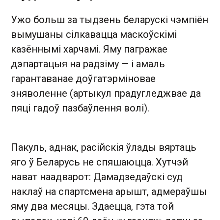
Ужо больш за тыдзень беларускі чэмпіён
вымушаны сілкавацца маскоўскімі
казённымі харчамі. Яму пагражае
дэпартацыя на радзіму — і амаль
гарантаванае доўгатэрміновае
зняволенне (артыкул прадугледжвае да
пяці гадоў пазбаўлення волі).
Пакуль, аднак, расійскія ўлады вяртаць
яго ў Беларусь не спяшаюцца. Хутчэй
нават наадварот: Дамадзедаўскі суд
наклаў на спартсмена арышт, адмераўшы
яму два месяцы. Здаецца, гэта той