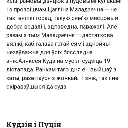
кілаграмовы дзяцюк з пудовымі кулакамі
і з прозвішчам Цагліна.Маладзечна — не
такі вялікі горад, такую сям’ю мясцовыя
добра ведалі і, адпаведна, паважалі. Але
разам з тым Маладзечна — дастаткова
вялікі, каб галава гэтай сям’і аднойчы
незаўважна для ўсіх бясследна
знік.Аляксея Кудзіна мусілі судзіць 19
лістапада. Ранкам таго дня ён выйшаў з
хаты, развітаўся з жонкай… І знік, так і не
скіраваўшыся да суда.
Кудзін і Пуцін