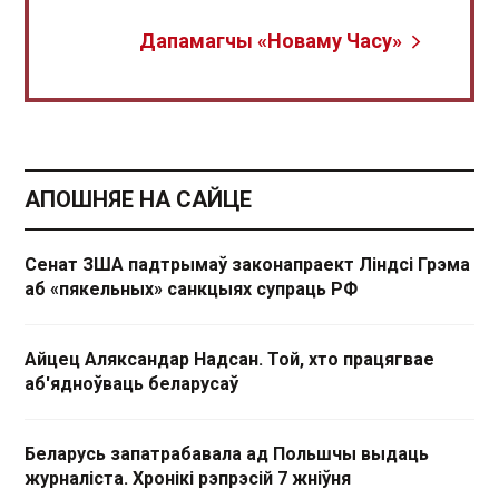
Дапамагчы «Новаму Часу»
АПОШНЯЕ НА САЙЦЕ
Сенат ЗША падтрымаў законапраект Ліндсі Грэма
аб «пякельных» санкцыях супраць РФ
Айцец Аляксандар Надсан. Той, хто працягвае
аб'ядноўваць беларусаў
Беларусь запатрабавала ад Польшчы выдаць
журналіста. Хронікі рэпрэсій 7 жніўня