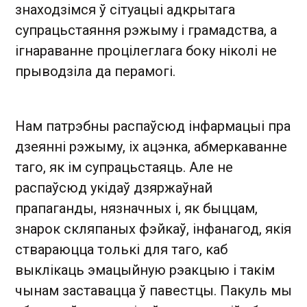
знаходзімся ў сітуацыі адкрытага
супрацьстаяння рэжыму і грамадства, а
ігнараванне процілеглага боку ніколі не
прыводзіла да перамогі.
Нам патрэбны распаўсюд інфармацыі пра
дзеянні рэжыму, іх ацэнка, абмеркаванне
таго, як ім супрацьстаяць. Але не
распаўсюд укідаў дзяржаўнай
прапаганды, нязначных і, як быццам,
знарок скляпаных фэйкаў, інфанагод, якія
ствараюцца толькі для таго, каб
выклікаць эмацыйную рэакцыю і такім
чынам заставацца ў павестцы. Пакуль мы