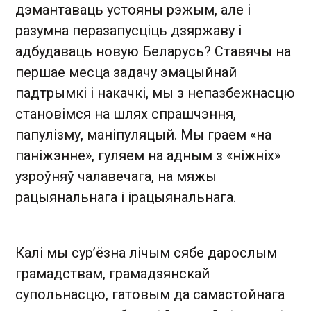
дэмантаваць устояны рэжым, але і
разумна перазапусціць дзяржаву і
адбудаваць новую Беларусь? Ставячы на
першае месца задачу эмацыйнай
падтрымкі і накачкі, мы з непазбежнасцю
становімся на шлях спрашчэння,
папулізму, маніпуляцый. Мы граем «на
паніжэнне», гуляем на адным з «ніжніх»
узроўняў чалавечага, на мяжы
рацыянальнага і ірацыянальнага.
Калі мы сур’ёзна лічым сябе дарослым
грамадствам, грамадзянскай
супольнасцю, гатовым да самастойнага