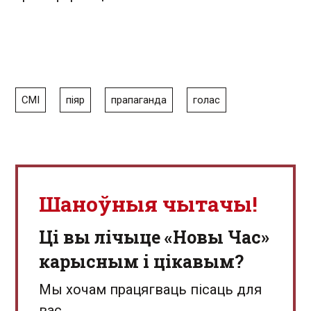
СМІ
піяр
прапаганда
голас
Шаноўныя чытачы!
Ці вы лічыце «Новы Час»
карысным і цікавым?
Мы хочам працягваць пісаць для
вас.