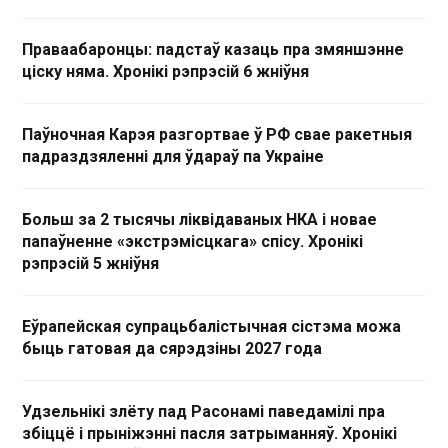
Праваабаронцы: падстаў казаць пра змяншэнне
ціску няма. Хронікі рэпрэсій 6 жніўня
Паўночная Карэя разгортвае ў РФ свае ракетныя
падраздзяленні для ўдараў па Украіне
Больш за 2 тысячы ліквідаваных НКА і новае
папаўненне «экстрэмісцкага» спісу. Хронікі
рэпрэсій 5 жніўня
Еўрапейская супрацьбалістычная сістэма можа
быць гатовая да сярэдзіны 2027 года
Удзельнікі злёту пад Расонамі паведамілі пра
збіццё і прыніжэнні пасля затрыманняў. Хронікі