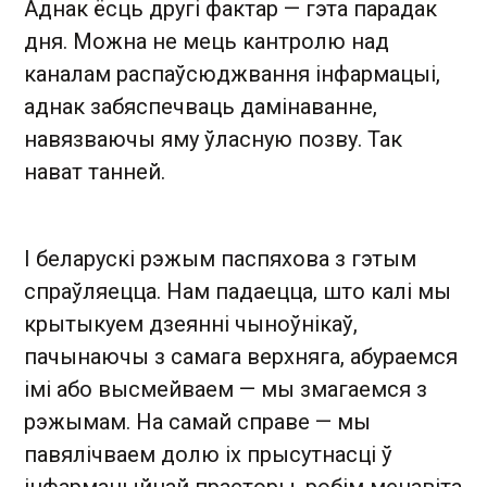
Аднак ёсць другі фактар — гэта парадак
дня. Можна не мець кантролю над
каналам распаўсюджвання інфармацыі,
аднак забяспечваць дамінаванне,
навязваючы яму ўласную позву. Так
нават танней.
І беларускі рэжым паспяхова з гэтым
спраўляецца. Нам падаецца, што калі мы
крытыкуем дзеянні чыноўнікаў,
пачынаючы з самага верхняга, абураемся
імі або высмейваем — мы змагаемся з
рэжымам. На самай справе — мы
павялічваем долю іх прысутнасці ў