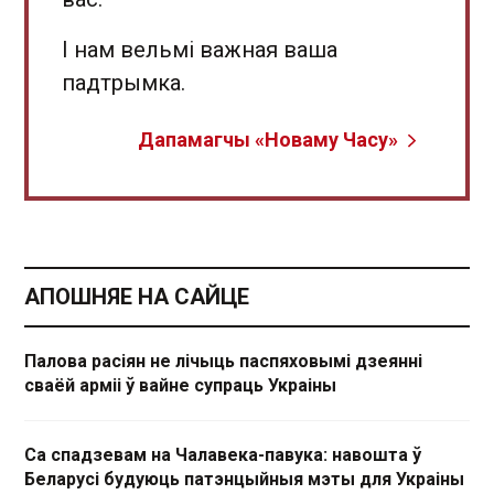
І нам вельмі важная ваша
падтрымка.
Дапамагчы «Новаму Часу»
АПОШНЯЕ НА САЙЦЕ
Палова расіян не лічыць паспяховымі дзеянні
сваёй арміі ў вайне супраць Украіны
Са спадзевам на Чалавека-павука: навошта ў
Беларусі будуюць патэнцыйныя мэты для Украіны