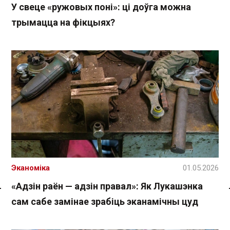
У свеце «ружовых поні»: ці доўга можна
трымацца на фікцыях?
Эканоміка
01.05.2026
«Адзін раён — адзін правал»: Як Лукашэнка
Спасылка без VPN
сам сабе замінае зрабіць эканамічны цуд