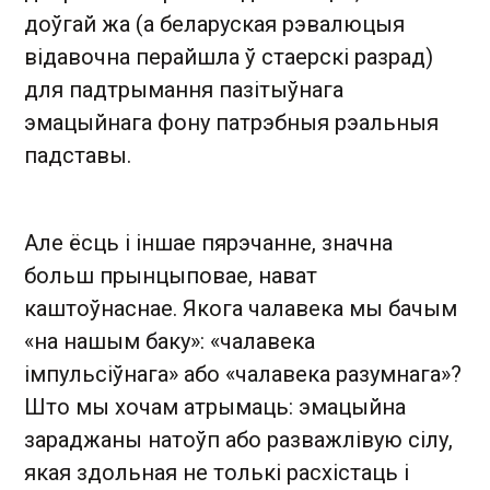
доўгай жа (а беларуская рэвалюцыя
відавочна перайшла ў стаерскі разрад)
для падтрымання пазітыўнага
эмацыйнага фону патрэбныя рэальныя
падставы.
Але ёсць і іншае пярэчанне, значна
больш прынцыповае, нават
каштоўнаснае. Якога чалавека мы бачым
«на нашым баку»: «чалавека
імпульсіўнага» або «чалавека разумнага»?
Што мы хочам атрымаць: эмацыйна
зараджаны натоўп або разважлівую сілу,
якая здольная не толькі расхістаць і