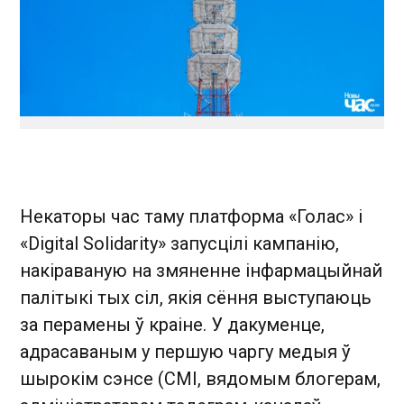
Некаторы час таму платформа «Голас» і
«Digital Solidarity» запусцілі кампанію,
накіраваную на змяненне інфармацыйнай
палітыкі тых сіл, якія сёння выступаюць
за перамены ў краіне. У дакуменце,
адрасаваным у першую чаргу медыя ў
шырокім сэнсе (СМІ, вядомым блогерам,