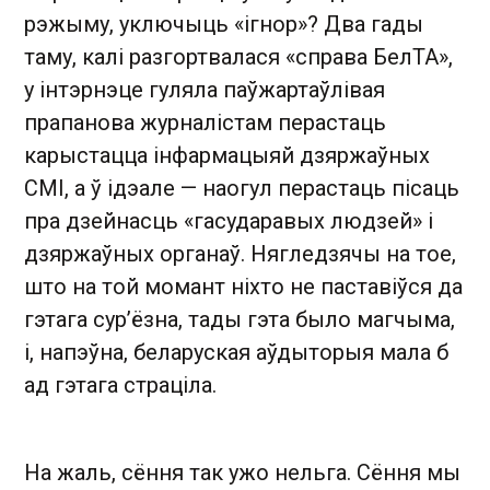
рэжыму, уключыць «ігнор»? Два гады
таму, калі разгортвалася «справа БелТА»,
у інтэрнэце гуляла паўжартаўлівая
прапанова журналістам перастаць
карыстацца інфармацыяй дзяржаўных
СМІ, а ў ідэале — наогул перастаць пісаць
пра дзейнасць «гасударавых людзей» і
дзяржаўных органаў. Нягледзячы на тое,
што на той момант ніхто не паставіўся да
гэтага сур’ёзна, тады гэта было магчыма,
і, напэўна, беларуская аўдыторыя мала б
ад гэтага страціла.
На жаль, сёння так ужо нельга. Сёння мы