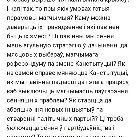
І калі так, то пры якіх умовах гэтыя
перамовы магчымыя? Каму можна
даверыць іх правядзенне і які павінен
быць іх змест? Ці павінны мы сёння
мець агульную стратэгію ў дачыненні да
мясцовых выбараў, магчымага
рэферэндуму па змене Канстытуцыі? Як
на самой справе мяняюцца Канстытуцыі,
як мы павінны падысці да гэтага працэсу,
каб выключыць магчымасць паўтарэння
сённяшніх праблем? Як ставіцца да
абвяшчэння новых ініцыятыў па
стварэнні палітычных партый? Ці трэба
ўключацца сёння ў партбудаўніцтва і