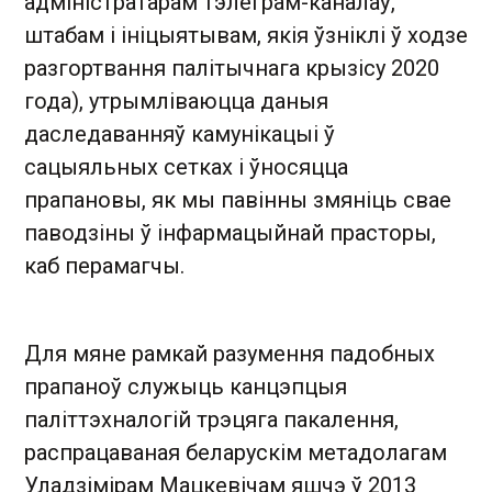
адміністратарам тэлеграм-каналаў,
штабам і ініцыятывам, якія ўзніклі ў ходзе
разгортвання палітычнага крызісу 2020
года), утрымліваюцца даныя
даследаванняў камунікацыі ў
сацыяльных сетках і ўносяцца
прапановы, як мы павінны змяніць свае
паводзіны ў інфармацыйнай прасторы,
каб перамагчы.
Для мяне рамкай разумення падобных
прапаноў служыць канцэпцыя
паліттэхналогій трэцяга пакалення,
распрацаваная беларускім метадолагам
Уладзімірам Мацкевічам яшчэ ў 2013