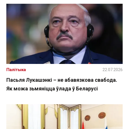
Палітыка
22.07.2026
Пасьля Лукашэнкі – не абавязкова свабода.
Як можа зьмяніцца ўлада ў Беларусі