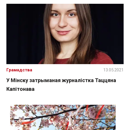
Грамадства
13.05.2021
У Мінску затрыманая журналістка Таццяна
Капітонава