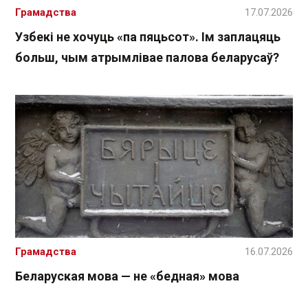
Грамадства
17.07.2026
Узбекі не хочуць «па пяцьсот». Ім заплацяць
больш, чым атрымлівае палова беларусаў?
Грамадства
16.07.2026
Беларуская мова — не «бедная» мова