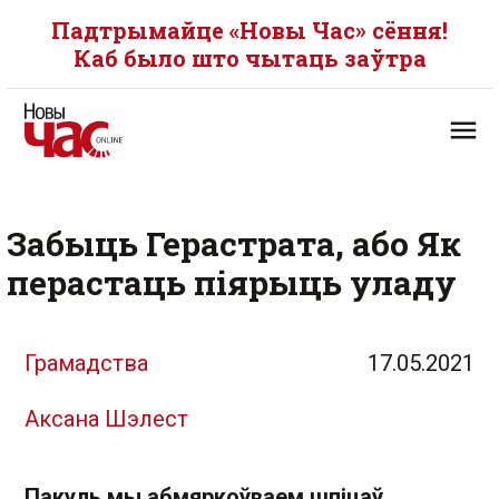
Падтрымайце «Новы Час» сёння!
Каб было што чытаць заўтра
Забыць Герастрата, або Як
перастаць піярыць уладу
Грамадства
17.05.2021
Аксана Шэлест
Пакуль мы абмяркоўваем шпіцаў,