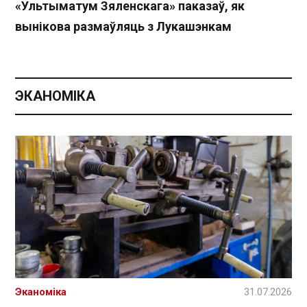
«Ультыматум Зяленскага» паказаў, як
вынікова размаўляць з Лукашэнкам
ЭКАНОМІКА
Эканоміка
31.07.2026