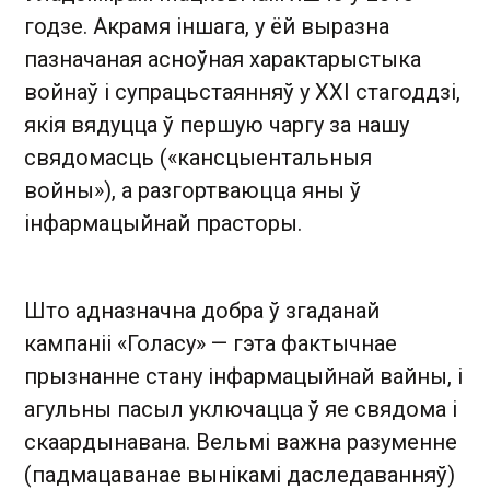
годзе. Акрамя іншага, у ёй выразна
пазначаная асноўная характарыстыка
войнаў і супрацьстаянняў у ХХІ стагоддзі,
якія вядуцца ў першую чаргу за нашу
свядомасць («кансцыентальныя
войны»), а разгортваюцца яны ў
інфармацыйнай прасторы.
Што адназначна добра ў згаданай
кампаніі «Голасу» — гэта фактычнае
прызнанне стану інфармацыйнай вайны, і
агульны пасыл уключацца ў яе свядома і
скаардынавана. Вельмі важна разуменне
(падмацаванае вынікамі даследаванняў)