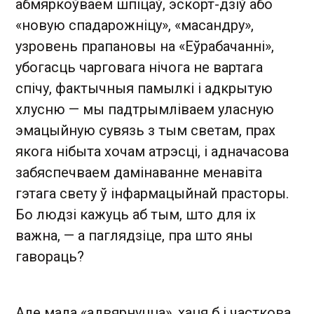
абмяркоўваем шпіцаў, эскорт-дзіў або
«новую спадарожніцу», «масандру»,
узровень прапановы на «Еўрабачанні»,
убогасць чарговага нічога не вартага
спічу, фактычныя памылкі і адкрытую
хлусню — мы падтрымліваем уласную
эмацыйную сувязь з тым светам, прах
якога нібыта хочам атрэсці, і адначасова
забяспечваем дамінаванне менавіта
гэтага свету ў інфармацыйнай прасторы.
Бо людзі кажуць аб тым, што для іх
важна, — а паглядзіце, пра што яны
гавораць?
Але мала «адвярнуцца», хаця б і часткова,