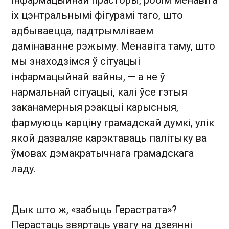
інфармацыйнай прасторы, робім менавіта
іх цэнтральнымі фігурамі таго, што
адбываецца, падтрымліваем
дамінаванне рэжыму. Менавіта таму, што
мы знаходзімся ў сітуацыі
інфармацыйнай вайны, — а не ў
нармальнай сітуацыі, калі ўсе гэтыя
заканамерныя рэакцыі карысныя,
фармуюць карціну грамадскай думкі, улік
якой дазваляе карэктаваць палітыку ва
ўмовах дэмакратычнага грамадскага
ладу.
Дык што ж, «забыць Герастрата»?
Перастаць звяртаць увагу на дзеянні