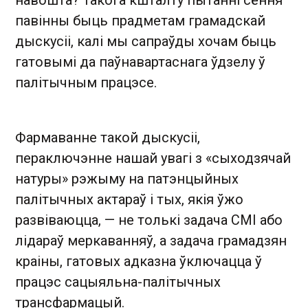
навошта? Такога кшталту пытанні сёння
павінны быць прадметам грамадскай
дыскусіі, калі мы сапраўды хочам быць
гатовымі да паўнавартаснага ўдзелу ў
палітычным працэсе.
Фармаванне такой дыскусіі,
пераключэнне нашай увагі з «сыходзячай
натуры» рэжыму на патэнцыйных
палітычных актараў і тых, якія ўжо
развіваюцца, — не толькі задача СМІ або
лідараў меркаванняў, а задача грамадзян
краіны, гатовых адказна ўключацца ў
працэс сацыяльна-палітычных
трансфармацый.