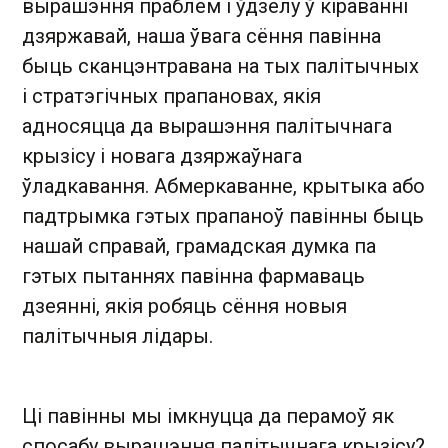
вырашэння праблем і ўдзелу ў кіраванні
дзяржавай, наша ўвага сёння павінна
быць сканцэнтравана на тых палітычных
і стратэгічных прапановах, якія
адносяцца да вырашэння палітычнага
крызісу і новага дзяржаўнага
ўладкавання. Абмеркаванне, крытыка або
падтрымка гэтых прапаноў павінны быць
нашай справай, грамадская думка па
гэтых пытаннях павінна фармаваць
дзеянні, якія робяць сёння новыя
палітычныя лідары.
Ці павінны мы імкнуцца да перамоў як
спосабу вырашэння палітычнага крызісу?