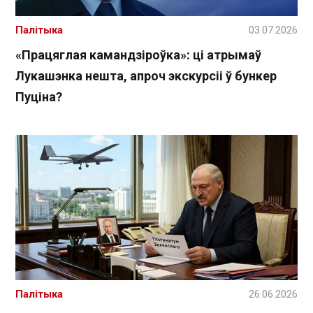
Палітыка
03.07.2026
«Працяглая камандзіроўка»: ці атрымаў
Лукашэнка нешта, апроч экскурсіі ў бункер
Пуціна?
Палітыка
26.06.2026