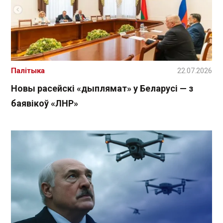
Палітыка
22.07.2026
Новы расейскі «дыплямат» у Беларусі — з
баявікоў «ЛНР»