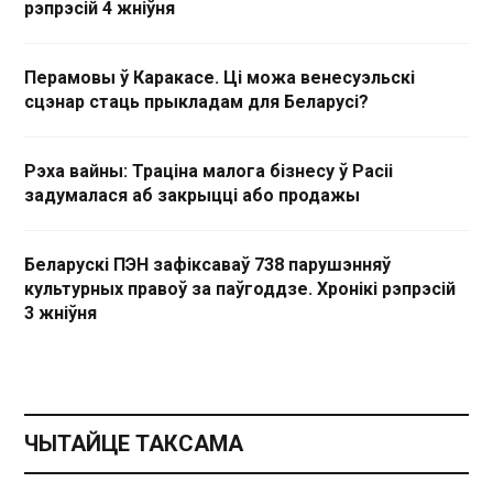
рэпрэсій 4 жніўня
Перамовы ў Каракасе. Ці можа венесуэльскі
сцэнар стаць прыкладам для Беларусі?
Рэха вайны: Траціна малога бізнесу ў Расіі
задумалася аб закрыцці або продажы
Беларускі ПЭН зафіксаваў 738 парушэнняў
культурных правоў за паўгоддзе. Хронікі рэпрэсій
3 жніўня
ЧЫТАЙЦЕ ТАКСАМА