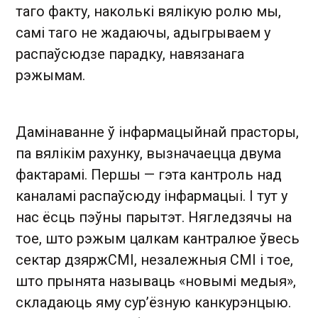
таго факту, наколькі вялікую ролю мы,
самі таго не жадаючы, адыгрываем у
распаўсюдзе парадку, навязанага
рэжымам.
Дамінаванне ў інфармацыйнай прасторы,
па вялікім рахунку, вызначаецца двума
фактарамі. Першы — гэта кантроль над
каналамі распаўсюду інфармацыі. І тут у
нас ёсць пэўны парытэт. Нягледзячы на
тое, што рэжым цалкам кантралюе ўвесь
сектар дзяржСМІ, незалежныя СМІ і тое,
што прынята называць «новымі медыя»,
складаюць яму сур’ёзную канкурэнцыю.