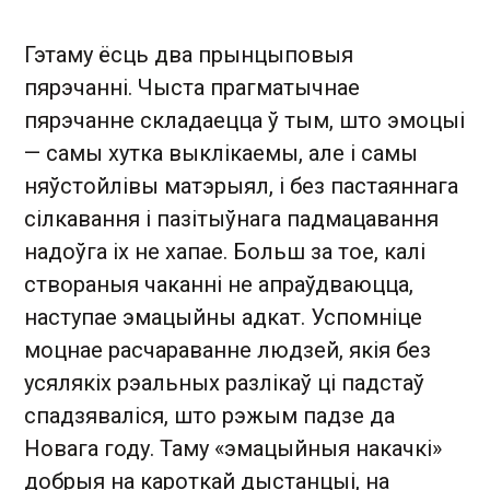
Гэтаму ёсць два прынцыповыя
пярэчанні. Чыста прагматычнае
пярэчанне складаецца ў тым, што эмоцыі
— самы хутка выклікаемы, але і самы
няўстойлівы матэрыял, і без пастаяннага
сілкавання і пазітыўнага падмацавання
надоўга іх не хапае. Больш за тое, калі
створаныя чаканні не апраўдваюцца,
наступае эмацыйны адкат. Успомніце
моцнае расчараванне людзей, якія без
усялякіх рэальных разлікаў ці падстаў
спадзяваліся, што рэжым падзе да
Новага году. Таму «эмацыйныя накачкі»
добрыя на кароткай дыстанцыі, на