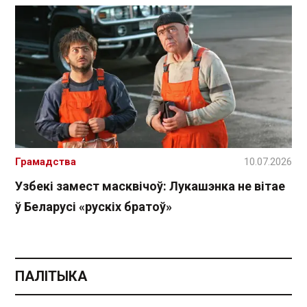
Грамадства
10.07.2026
Узбекі замест масквічоў: Лукашэнка не вітае
ў Беларусі «рускіх братоў»
ПАЛІТЫКА