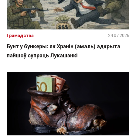
Грамадства
24.07.2026
Бунт у бункеры: як Хрэнін (амаль) адкрыта
пайшоў супраць Лукашэнкі