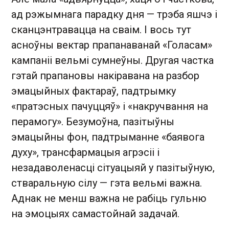
ад рэжымнага парадку дня — трэба яшчэ і
сканцэнтравацца на сваім. І вось тут
асноўны вектар прапанаванай «Голасам»
кампаніі вельмі сумнеўны. Другая частка
гэтай прапановы накіравана на разбор
эмацыйных фактараў, падтрымку
«пратэсных пачуццяў» і «накручвання на
перамогу». Безумоўна, пазітыўны
эмацыйны фон, падтрыманне «баявога
духу», трансфармацыя агрэсіі і
незадаволенасці сітуацыяй у пазітыўную,
стваральную сілу — гэта вельмі важна.
Аднак не менш важна не рабіць гульню
на эмоцыях самастойнай задачай.