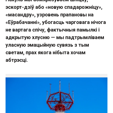
эскорт-дзіў або «новую спадарожніцу»,
«масандру», узровень прапановы на
«Еўрабачанні», убогасць чарговага нічога
не вартага спічу, фактычныя памылкі і
адкрытую хлусню — мы падтрымліваем
уласную эмацыйную сувязь з тым
светам, прах якога нібыта хочам
абтрэсці.