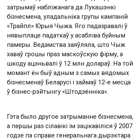
затрымаў набліжанага да Лукашэнкі
бізнесмена, уладальніка групы кампаній
«Трайпл» Юрыя Чыжа. Яго падазравалі ў
нявыплаце падаткаў у асабліва буйным
памеры. Ведамства заяўляла, што Чыж
хаваў грошы праз маскоўскую фірму, а
шкоду ацэньвалі ў 12 млн долараў. На той
момант ён быў адным з самых вядомых
бізнесменаў Беларусі і займаў 12-е месца
ў бізнес-рэйтынгу «Штодзённіка».
Гэта было другое затрыманне бізнесмена,
а першы раз сілавікі ім зацікавіліся ў 2007
годзе па справе генеральнага дырэктара