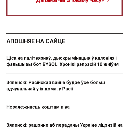
Дапамагчы «Новаму Часу»
АПОШНЯЕ НА САЙЦЕ
Ціск на палітвязняў, дыскрымінацыя ў калоніях і
фальшывы бот BYSOL. Хронікі рэпрэсій 10 жніўня
Зяленскі: Расійская вайна будзе ўсё больш
адчувальнай у іх дома, у Расіі
Незалежнасць коштам піва
Зяленскі: рашэнне аб перадачы Украіне ліцэнзій на