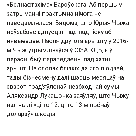
«Белнафтахіма» Бароўскага. Аб першым
затрыманні практычна нічога не
паведамлялася. Вядома, што Юрыя Чыжа
неўзабаве адпусцілі пад падпіску аб
нявыездзе. Пасля другога арышту ў 2016-
м Чыж утрымліваўся ў СІЗА КДБ, а ў
верасні быў пераведзены пад хатні
арышт. Па словах блізкіх да яго людзей,
тады бізнесмену далі шэсць месяцаў на
зварот прад'яўленай неабходнай сумы.
Аляксандр Лукашэнка заяўляў, што Чыжу
налічылі «ці то 12, ці то 13 мільёнаў
долараў» шкоды.