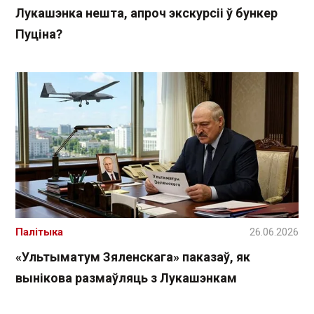
Лукашэнка нешта, апроч экскурсіі ў бункер
Пуціна?
Палітыка
26.06.2026
«Ультыматум Зяленскага» паказаў, як
вынікова размаўляць з Лукашэнкам