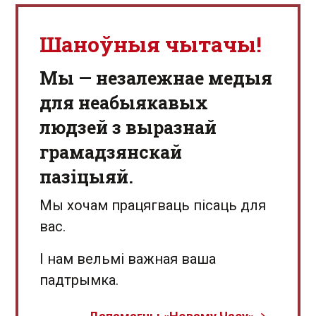
Шаноўныя чытачы!
Мы — незалежнае медыя
для неабыякавых
людзей з выразнай
грамадзянскай
пазіцыяй.
Мы хочам працягваць пісаць для
вас.
І нам вельмі важная ваша
падтрымка.