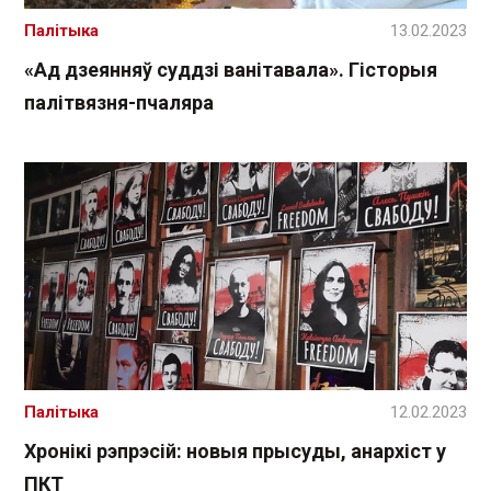
Палітыка
13.02.2023
«Ад дзеянняў суддзі ванітавала». Гісторыя
палітвязня-пчаляра
Палітыка
12.02.2023
Хронікі рэпрэсій: новыя прысуды, анархіст у
ПКТ