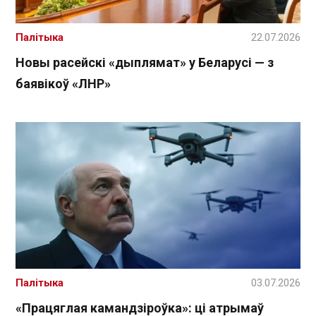
Палітыка
22.07.2026
Новы расейскі «дыплямат» у Беларусі — з
баявікоў «ЛНР»
Палітыка
03.07.2026
«Працяглая камандзіроўка»: ці атрымаў