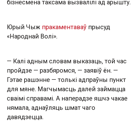
бізнесмена таксама вызвалілі ад арышту.
Юрый Чыж
пракаментаваў
прысуд
«Народнай Волі».
— Калі адным словам выказаць, той час
пройдзе — разбяромся, — заявіў ён. —
Гэтае рашэнне — толькі адпраўны пункт
для мяне. Магчымасць далей займацца
сваімі справамі. А наперадзе яшчэ чакае
нямала, аднаўляць шмат чаго
давядзецца.