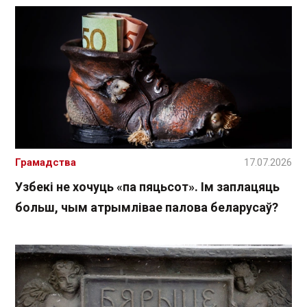
Грамадства
17.07.2026
Узбекі не хочуць «па пяцьсот». Ім заплацяць
больш, чым атрымлівае палова беларусаў?