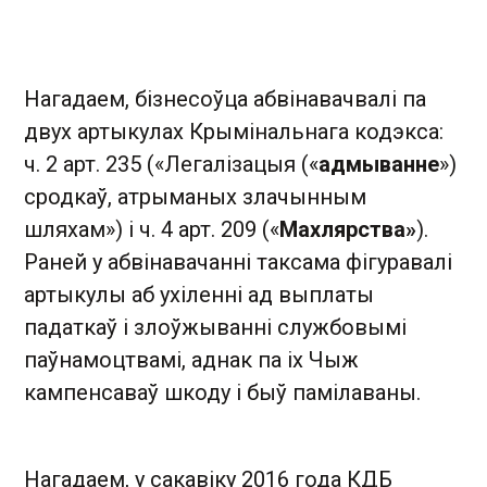
Нагадаем, бізнесоўца абвінавачвалі па
двух артыкулах Крымінальнага кодэкса:
ч. 2 арт. 235 («Легалізацыя («
адмыванне
»)
сродкаў, атрыманых злачынным
шляхам») і ч. 4 арт. 209 («
Махлярства
»
).
Раней у абвінавачанні таксама фігуравалі
артыкулы аб ухіленні ад выплаты
падаткаў і злоўжыванні службовымі
паўнамоцтвамі, аднак па іх Чыж
кампенсаваў шкоду і быў памілаваны.
Нагадаем, у сакавіку 2016 года КДБ