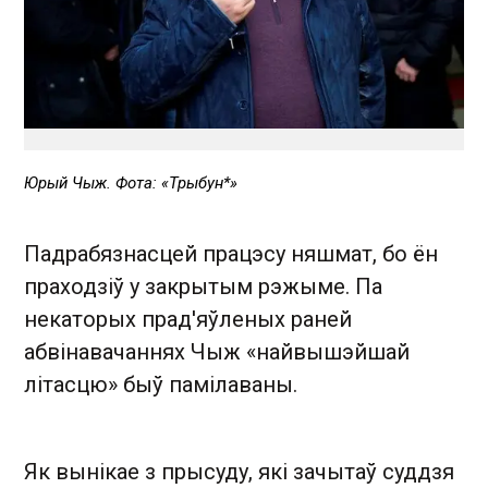
Юрый Чыж. Фота: «Трыбун*»
Падрабязнасцей працэсу няшмат, бо ён
праходзіў у закрытым рэжыме. Па
некаторых прад'яўленых раней
абвінавачаннях Чыж «найвышэйшай
літасцю» быў памілаваны.
Як вынікае з прысуду, які зачытаў суддзя