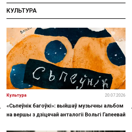
КУЛЬТУРА
Культура
20.07.2026
«Сьпеўнік багоўкі»: выйшаў музычны альбом
на вершы з дзіцячай анталогіі Вольгі Гапеевай
Спасылка без VPN