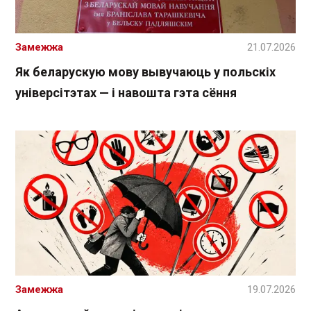
Замежжа
21.07.2026
Як беларускую мову вывучаюць у польскіх
універсітэтах — і навошта гэта сёння
Замежжа
19.07.2026