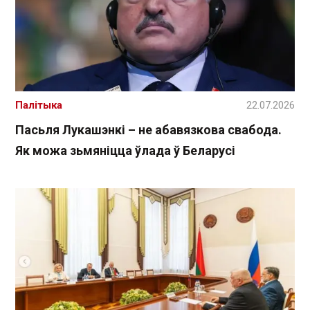
Палітыка
22.07.2026
Пасьля Лукашэнкі – не абавязкова свабода.
Як можа зьмяніцца ўлада ў Беларусі