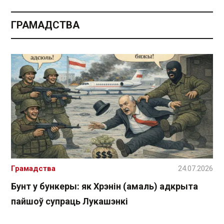
ГРАМАДСТВА
Грамадства
24.07.2026
Бунт у бункеры: як Хрэнін (амаль) адкрыта
пайшоў супраць Лукашэнкі