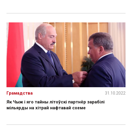
Грамадства
31.10.2022
Як Чыж і яго тайны літоўскі партнёр зарабілі
мільярды на хітрай нафтавай схеме