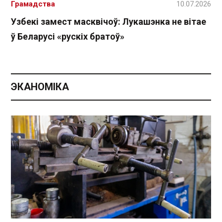
Грамадства
10.07.2026
Узбекі замест масквічоў: Лукашэнка не вітае
ў Беларусі «рускіх братоў»
ЭКАНОМІКА