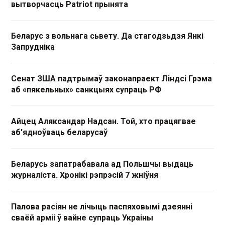
вытворчасць Patriot прынята
Беларус з вольнага сьвету. Да стагодзьдзя Янкі
Запрудніка
Сенат ЗША падтрымаў законапраект Ліндсі Грэма
аб «пякельных» санкцыях супраць РФ
Айцец Аляксандар Надсан. Той, хто працягвае
аб'ядноўваць беларусаў
Беларусь запатрабавала ад Польшчы выдаць
журналіста. Хронікі рэпрэсій 7 жніўня
Палова расіян не лічыць паспяховымі дзеянні
сваёй арміі ў вайне супраць Украіны