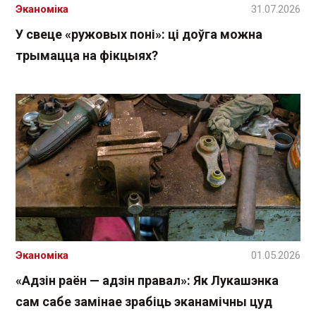
Эканоміка
31.07.2026
У свеце «ружовых поні»: ці доўга можна
трымацца на фікцыях?
Эканоміка
01.05.2026
«Адзін раён — адзін правал»: Як Лукашэнка
сам сабе замінае зрабіць эканамічны цуд