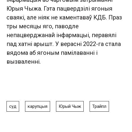
Юрыя Чыжа. Гэта пацвердзілі ягоныя
сваякі, але ніяк не каментаваў КДБ. Праз
тры месяцы яго, паводле
непацверджанай інфармацыі, перавялі
пад хатні арышт. У верасні 2022-га стала
вядома аб ягоным памілаванні і
вызваленні.
суд
карупцыя
Юрый Чыж
Трайпл