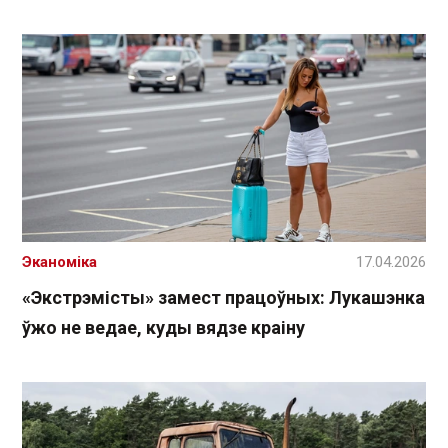
Эканоміка
17.04.2026
«Экстрэмісты» замест працоўных: Лукашэнка
ўжо не ведае, куды вядзе краіну