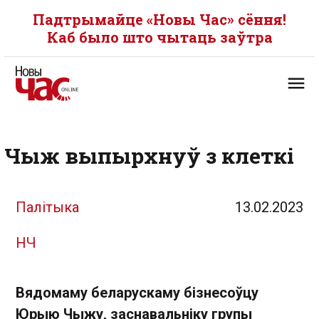
Падтрымайце «Новы Час» сёння!
Каб было што чытаць заўтра
Чыж выпырхнуў з клеткі
Палітыка
13.02.2023
НЧ
Вядомаму беларускаму бізнесоўцу
Юрыю Чыжу, заснавальніку групы