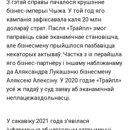
З гэтай справы пачалося крушэнне
бізнес-імперыі Чыжа. У той год яго
кампанія зафіксавала каля 20 млн
долараў страт. Пасля «Трайпл» змог
паправіць сваё эканамічнае становішча,
але бізнесмену прыйшлося пазбавіцца
некаторых актываў. Частка з іх перайшла
яго бізнес-партнёру і іншаму набліжанаму
да Аляксандра Лукашэнкі бізнесмену
Аляксею Алексіну. У 2020 годзе «Трайпл»
усё ж падаў у суд заяву аб эканамічнай
неплацежаздольнасці.
У сакавіку 2021 года з'явілася
інфармацыя аб чарговым затрыманні