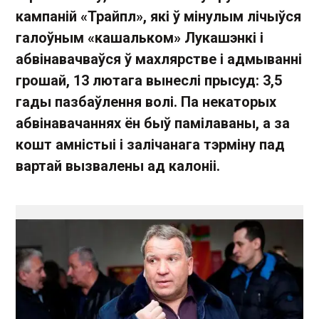
кампаній «Трайпл», які ў мінулым лічыўся
галоўным «кашальком» Лукашэнкі і
абвінавачваўся ў махлярстве і адмыванні
грошай, 13 лютага вынеслі прысуд: 3,5
гады пазбаўлення волі. Па некаторых
абвінавачаннях ён быў памілаваны, а за
кошт амністыі і залічанага тэрміну пад
вартай вызвалены ад калоніі.