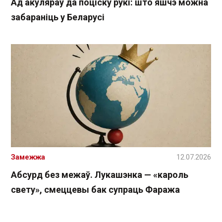
Ад акуляраў да поціску рукі: што яшчэ можна
забараніць у Беларусі
Замежжа
12.07.2026
Абсурд без межаў. Лукашэнка — «кароль
свету», смеццевы бак супраць Фаража