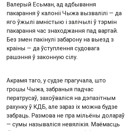
Валерый Есьман, ад адбывання
пакарання ў калоніі Чыжа вызвалілі — да
яго ўжылі амністыю і залічылі ў тэрмін
пакарання час знаходжання пад вартай.
Без змен пакінулі забарону на выезд з
краіны — да ўступлення судовага
рашэння ў законную сілу.
Акрамя таго, у судзе прагучала, што
грошы Чыжа, забраныя падчас
ператрусаў, захоўваліся на дэпазітным
рахунку ў КДБ, але зараз іх можна будзе
забраць. Размова не пра мільёны долараў
— сумы называліся невялікія. Маёмасць