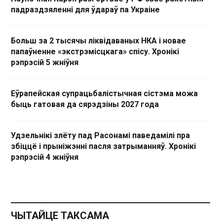
падраздзяленні для ўдараў па Украіне
Больш за 2 тысячы ліквідаваных НКА і новае
папаўненне «экстрэмісцкага» спісу. Хронікі
рэпрэсій 5 жніўня
Еўрапейская супрацьбалістычная сістэма можа
быць гатовая да сярэдзіны 2027 года
Удзельнікі злёту пад Расонамі паведамілі пра
збіццё і прыніжэнні пасля затрыманняў. Хронікі
рэпрэсій 4 жніўня
ЧЫТАЙЦЕ ТАКСАМА