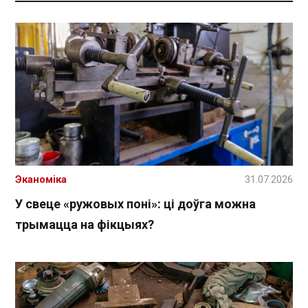
Эканоміка
31.07.2026
У свеце «ружовых поні»: ці доўга можна
трымацца на фікцыях?