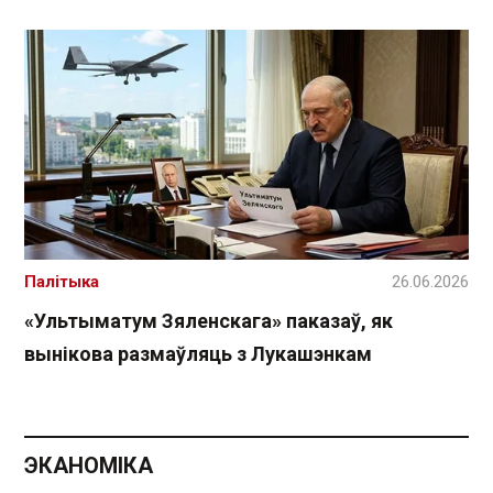
Палітыка
26.06.2026
«Ультыматум Зяленскага» паказаў, як
вынікова размаўляць з Лукашэнкам
ЭКАНОМІКА