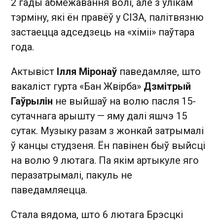
2 гады абмежавання волі, але з улікам
тэрміну, які ён правёў у СІЗА, палітвязню
застаецца адседзець на «хіміі» паўтара
года.
Актывіст
Ілля Міронаў
паведамляе, што
вакаліст гурта «Бан Жвірба»
Дзмітрый
Гаўрылін
не выйшаў на волю пасля 15-
сутачнага арышту — яму далі яшчэ 15
сутак. Музыку разам з жонкай затрымалі
ў канцы студзеня. Ён павінен быў выйсці
на волю 9 лютага. Па якім артыкуле яго
перазатрымалі, пакуль не
паведамляецца.
Стала вядома, што 6 лютага Брэсцкі