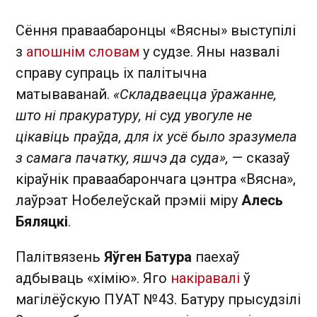
Сёння праваабаронцы «Вясны» выступілі
з
апошнім словам
у судзе. Яны назвалі
справу супраць іх палітычна
матываванай.
«Складваецца ўражанне,
што ні пракуратуру, ні суд увогуле не
цікавіць праўда, для іх усё было зразумела
з самага пачатку, яшчэ да суда»,
— сказаў
кіраўнік праваабарончага цэнтра «Вясна»,
лаўрэат Нобелеўскай прэміі міру
Алесь
Бяляцкі
.
Палітвязень
Яўген Батура
паехаў
адбываць «хімію». Яго
накіравалі
ў
магілёўскую ПУАТ №43. Батуру прысудзілі