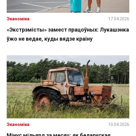
Эканоміка
17.04.2026
«Экстрэмісты» замест працоўных: Лукашэнка
ўжо не ведае, куды вядзе краіну
Эканоміка
10.04.2026
Мінус мільярд за месяц: як беларуская