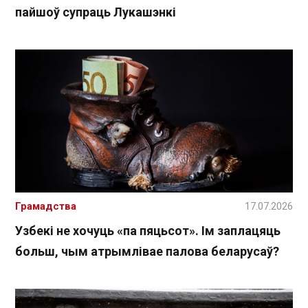
пайшоў супраць Лукашэнкі
Грамадства
17.07.2026
Узбекі не хочуць «па пяцьсот». Ім заплацяць
больш, чым атрымлівае палова беларусаў?