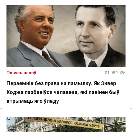
Повязь часоў
01.08.2026
Пераемнік без права на памылку. Як Энвер
Ходжа пазбавіўся чалавека, які павінен быў
атрымаць яго ўладу
Спасылка без VPN