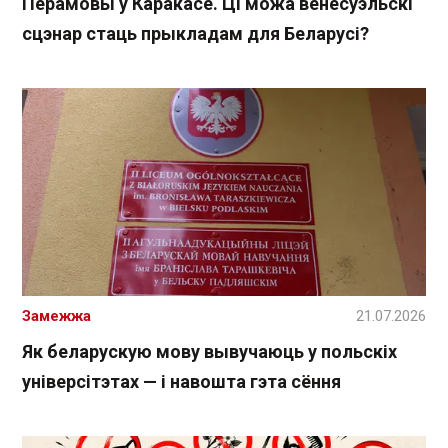
Перамовы ў Каракасе. Ці можа венесуэльскі
сцэнар стаць прыкладам для Беларусі?
Замежжа
21.07.2026
Як беларускую мову вывучаюць у польскіх
універсітэтах — і навошта гэта сёння