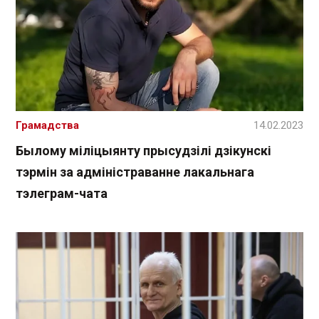
Грамадства
14.02.2023
Былому міліцыянту прысудзілі дзікунскі
тэрмін за адміністраванне лакальнага
тэлеграм-чата