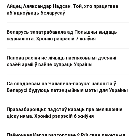
Айцец Аляксандар Надсан. Той, хто працягвае
аб'ядноўваць беларусаў
Беларусь запатрабавала ад Польшчы выдаць
журналіста. Хронікі рэпрэсій 7 жніўня
Палова расіян не лічыць паспяховымі дзеянні
сваёй арміі ў вайне супраць Украіны
Са спадзевам на Чалавека-павука: навошта ў
Беларусі будуюць патэнцыйныя мэты для Украіны
Праваабаронцы: падстаў казаць пра змяншэнне
ціску няма. Хронікі рэпрэсій 6 жніўня
Паўночная Карэя разгортвае ў РФ свае ракетныя