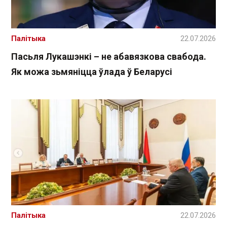
Палітыка
22.07.2026
Пасьля Лукашэнкі – не абавязкова свабода.
Як можа зьмяніцца ўлада ў Беларусі
Палітыка
22.07.2026