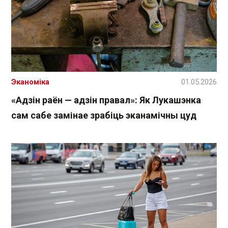
Эканоміка
01.05.2026
«Адзін раён — адзін правал»: Як Лукашэнка
сам сабе замінае зрабіць эканамічны цуд