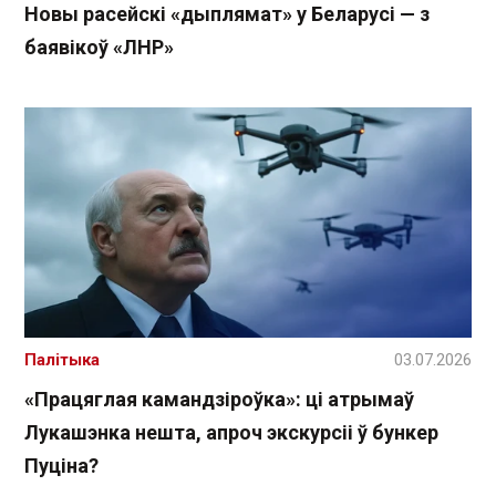
Новы расейскі «дыплямат» у Беларусі — з
баявікоў «ЛНР»
Палітыка
03.07.2026
«Працяглая камандзіроўка»: ці атрымаў
Лукашэнка нешта, апроч экскурсіі ў бункер
Пуціна?