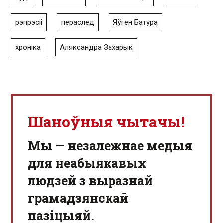
рэпрэсіі
пераслед
Яўген Батура
хроніка
Аляксандра Захарык
Шаноўныя чытачы!
Мы — незалежнае медыя
для неабыякавых
людзей з выразнай
грамадзянскай
пазіцыяй.