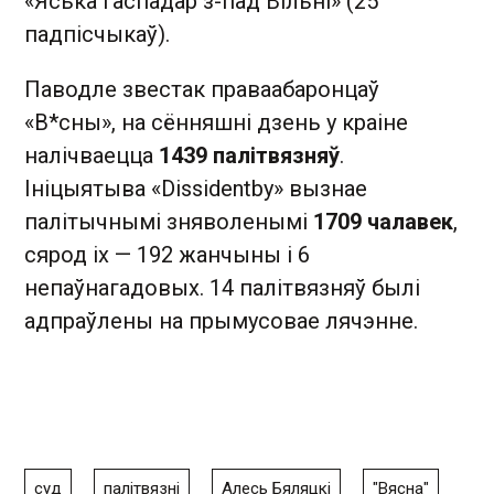
«Яська гаспадар з-пад Вiльнi» (25
падпісчыкаў).
Паводле звестак праваабаронцаў
«В*сны», на сённяшні дзень у краіне
налічваецца
1439 палітвязняў
.
Ініцыятыва «Dissidentby» вызнае
палітычнымі зняволенымі
1709 чалавек
,
сярод іх — 192 жанчыны і 6
непаўнагадовых. 14 палітвязняў былі
адпраўлены на прымусовае лячэнне.
суд
палітвязні
Алесь Бяляцкі
"Вясна"