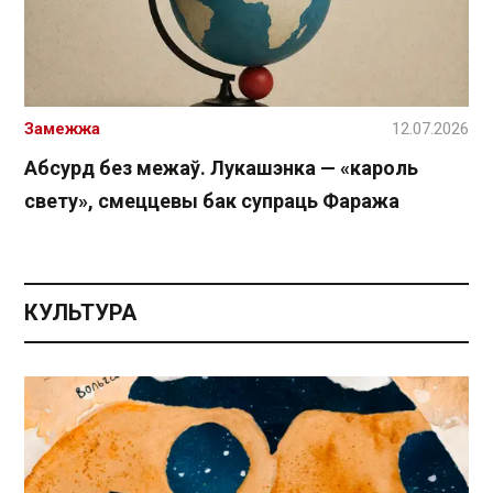
Замежжа
12.07.2026
Абсурд без межаў. Лукашэнка — «кароль
свету», смеццевы бак супраць Фаража
КУЛЬТУРА