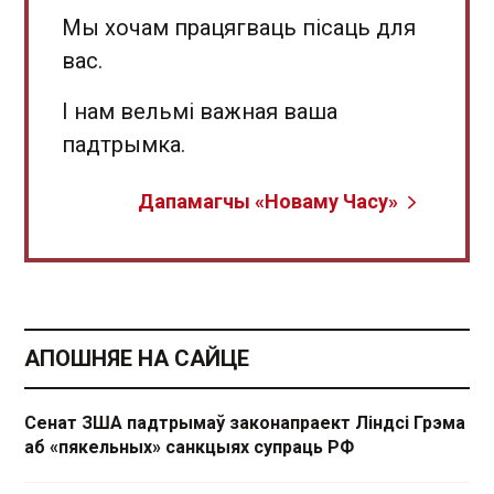
Мы хочам працягваць пісаць для
вас.
І нам вельмі важная ваша
падтрымка.
Дапамагчы «Новаму Часу»
АПОШНЯЕ НА САЙЦЕ
Сенат ЗША падтрымаў законапраект Ліндсі Грэма
аб «пякельных» санкцыях супраць РФ