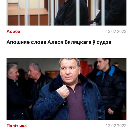
Асоба
13.02.2023
Апошняе слова Алеся Бяляцкага ў судзе
Палітыка
13.02.2023