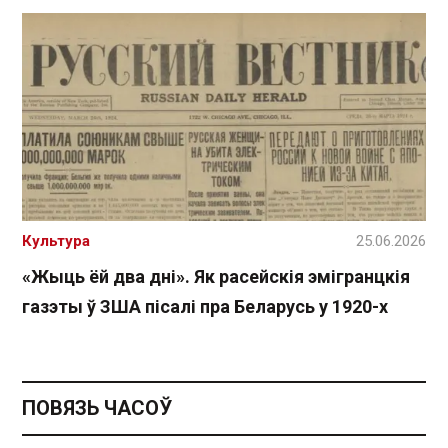
Культура
25.06.2026
«Жыць ёй два дні». Як расейскія эмігранцкія
газэты ў ЗША пісалі пра Беларусь у 1920-х
ПОВЯЗЬ ЧАСОЎ