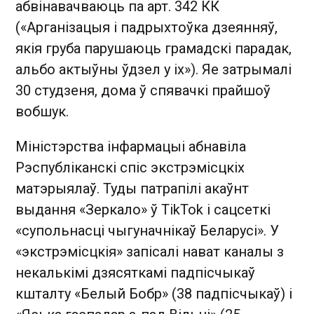
абвінавачваюць па арт. 342 КК
(«Арганізацыя і падрыхтоўка дзеянняў,
якія груба парушаюць грамадскі парадак,
альбо актыўны ўдзел у іх»). Яе затрымалі
30 студзеня, дома ў спявачкі прайшоў
вобшук.
Міністэрства інфармацыі абнавіла
Рэспубліканскі спіс экстрэмісцкіх
матэрыялаў. Туды патрапілі акаўнт
выдання «Зеркало» ў TikTok і сацсеткі
«супольнасці чыгуначнікаў Беларусі». У
«экстрэмісцкія» запісалі нават каналы з
некалькімі дзясяткамі падпісчыкаў
кшталту «Белый Бобр» (38 падпісчыкаў) і