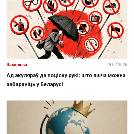
Замежжа
19.07.2026
Ад акуляраў да поціску рукі: што яшчэ можна
забараніць у Беларусі