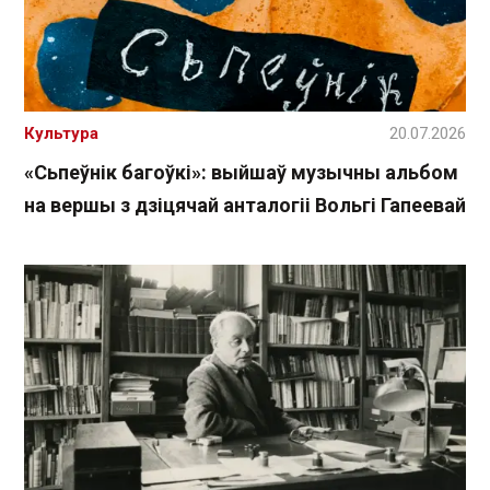
Культура
20.07.2026
«Сьпеўнік багоўкі»: выйшаў музычны альбом
на вершы з дзіцячай анталогіі Вольгі Гапеевай