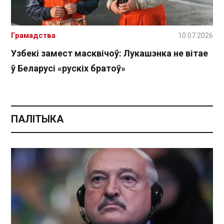
Грамадства
10.07.2026
Узбекі замест масквічоў: Лукашэнка не вітае
ў Беларусі «рускіх братоў»
ПАЛІТЫКА