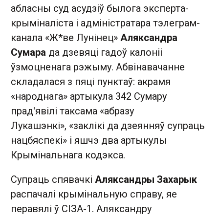
абласны суд асудзіў былога эксперта-
крыміналіста і адміністратара тэлеграм-
канала «Ж*ве Лунінец»
Аляксандра
Сумара
да дзевяці гадоў калоніі
ўзмоцненага рэжыму. Абвінавачанне
складалася з пяці пунктаў: акрамя
«народнага» артыкула 342 Сумару
прад'явілі таксама «абразу
Лукашэнкі», «заклікі да дзеянняў супраць
нацбяспекі» і яшчэ два артыкулы
Крымінальнага кодэкса.
Супраць спявачкі
Аляксандры Захарык
распачалі крымінальную справу, яе
перавялі ў СІЗА-1. Аляксандру