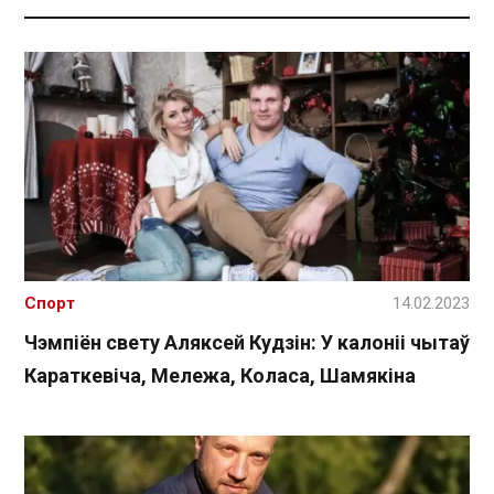
Спорт
14.02.2023
Чэмпіён свету Аляксей Кудзін: У калоніі чытаў
Караткевіча, Мележа, Коласа, Шамякіна