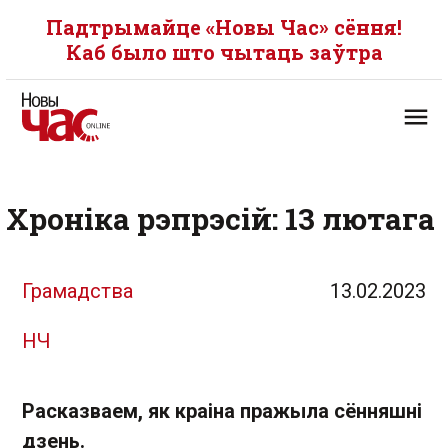
Падтрымайце «Новы Час» сёння!
Каб было што чытаць заўтра
Хроніка рэпрэсій: 13 лютага
Грамадства
13.02.2023
НЧ
Расказваем, як краіна пражыла сённяшні
дзень.