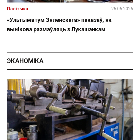
Палітыка
26.06.2026
«Ультыматум Зяленскага» паказаў, як
вынікова размаўляць з Лукашэнкам
ЭКАНОМІКА