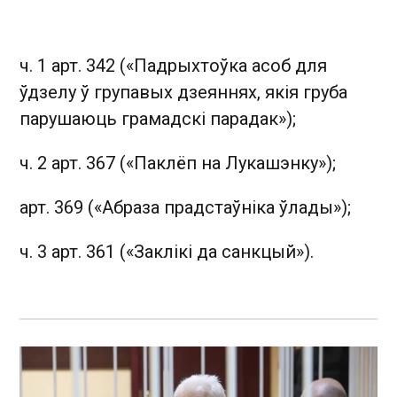
ч. 1 арт. 342 («Падрыхтоўка асоб для
ўдзелу ў групавых дзеяннях, якія груба
парушаюць грамадскі парадак»);
ч. 2 арт. 367 («Паклёп на Лукашэнку»);
арт. 369 («Абраза прадстаўніка ўлады»);
ч. 3 арт. 361 («Заклікі да санкцый»).