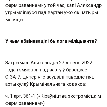
фарміраваннем» у той час, калі Аляксандр
утрымліваўся пад вартай ужо як чатыры
месяцы.
У чым абвінавацілі былога міліцыянта?
Затрымалі Аляксандра 27 ліпеня 2022
года і змясцілі пад варту ў брэсцкае
СІЗА-7. Цяпер яго асудзілі паводле пяці
артыкулаў Крымінальнага кодэкса:
ч. 1 арт. 361-1 («Кіраўніцтва экстрэмісцкім
фарміраваннем»);