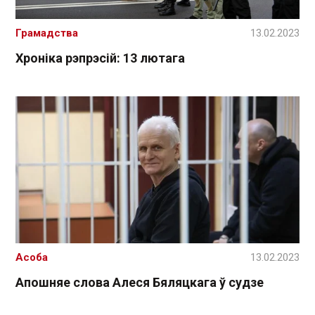
Грамадства
13.02.2023
Хроніка рэпрэсій: 13 лютага
Асоба
13.02.2023
Апошняе слова Алеся Бяляцкага ў судзе