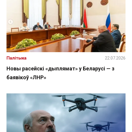
Палітыка
22.07.2026
Новы расейскі «дыплямат» у Беларусі — з
баявікоў «ЛНР»