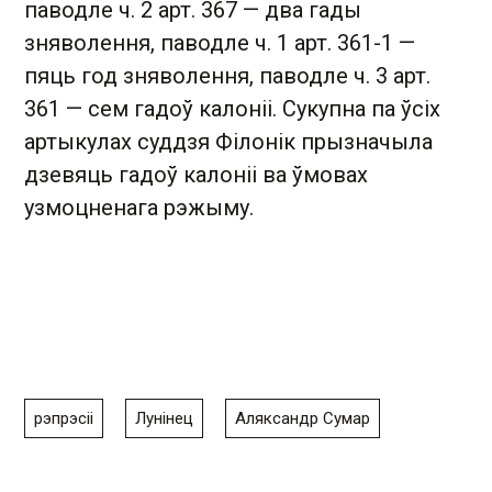
паводле ч. 2 арт. 367 — два гады
зняволення, паводле ч. 1 арт. 361-1 —
пяць год зняволення, паводле ч. 3 арт.
361 — сем гадоў калоніі. Сукупна па ўсіх
артыкулах суддзя Філонік прызначыла
дзевяць гадоў калоніі ва ўмовах
узмоцненага рэжыму.
рэпрэсіі
Лунінец
Аляксандр Сумар