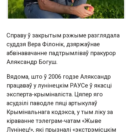
Справу ў закрытым рэжыме разглядала
суддзя Вера Філонік, дзяржаўнае
абвінавачанне падтрымліваў пракурор
Аляксандр Богуш.
Вядома, што ў 2006 годзе Аляксандр
працаваў у лунінецкім РАУСе ў якасці
эксперта-крыміналіста. Цяпер яго
асудзілі паводле пяці артыкулаў
Крымінальнага кодэкса, у тым ліку за
кіраванне тэлеграм-чатам «Жыве
Лунінец!», які прызналі «экстрэмісцкім