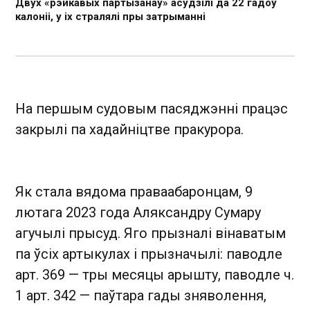
Двух «рэйкавых партызанаў» асудзілі да 22 гадоў
калоніі, у іх стралялі пры затрыманні
На першым судовым пасяджэнні працэс
закрылі па хадайніцтве пракурора.
Як стала вядома праваабаронцам, 9
лютага 2023 года Аляксандру Сумару
агучылі прысуд. Яго прызналі вінаватым
па ўсіх артыкулах і прызначылі: паводле
арт. 369 — тры месяцы арышту, паводле ч.
1 арт. 342 — паўтара гады зняволення,