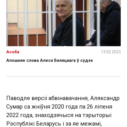
Асоба
13.02.2023
Апошняе слова Алеся Бяляцкага ў судзе
Паводле версіі абвінавачання, Аляксандр
Сумар са жніўня 2020 года па 26 ліпеня
2022 года, знаходзячыся на тэрыторыі
Рэспублікі Беларусь і за яе межамі,