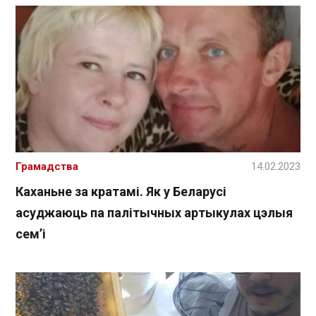
Грамадства
14.02.2023
Каханьне за кратамі. Як у Беларусі
асуджаюць па палітычных артыкулах цэлыя
сем’і