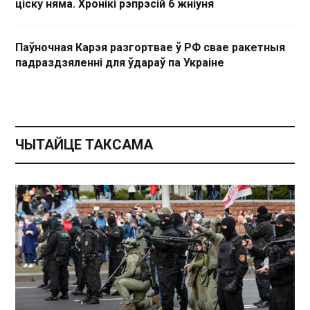
ціску няма. Хронікі рэпрэсій 6 жніўня
Паўночная Карэя разгортвае ў РФ свае ракетныя
падраздзяленні для ўдараў па Украіне
ЧЫТАЙЦЕ ТАКСАМА