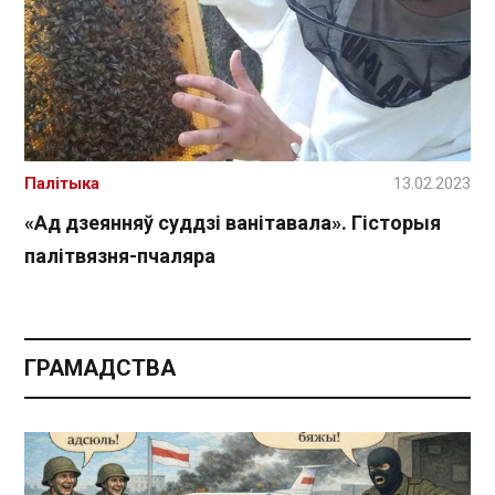
Палітыка
13.02.2023
«Ад дзеянняў суддзі ванітавала». Гісторыя
палітвязня-пчаляра
ГРАМАДСТВА