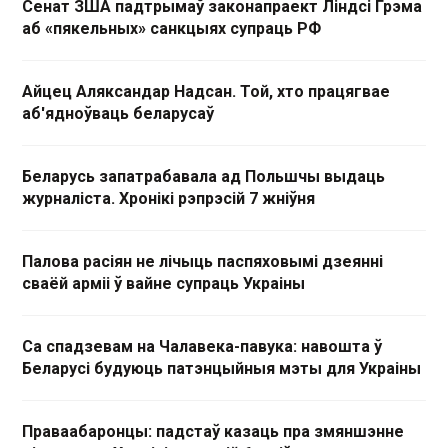
Сенат ЗША падтрымаў законапраект Ліндсі Грэма
аб «пякельных» санкцыях супраць РФ
Айцец Аляксандар Надсан. Той, хто працягвае
аб'ядноўваць беларусаў
Беларусь запатрабавала ад Польшчы выдаць
журналіста. Хронікі рэпрэсій 7 жніўня
Палова расіян не лічыць паспяховымі дзеянні
сваёй арміі ў вайне супраць Украіны
Са спадзевам на Чалавека-павука: навошта ў
Беларусі будуюць патэнцыйныя мэты для Украіны
Праваабаронцы: падстаў казаць пра змяншэнне