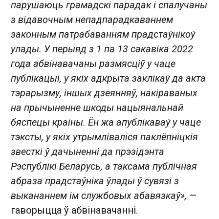
парушаюць грамадскі парадак і спалучаны
з відавочным непадпарадкаваннем
законным патрабаванням прадстаўнікоў
улады. У перыяд з 1 па 13 сакавіка 2022
года абвінавачаны размясціў у чаце
публікацыі, у якіх адкрыта заклікаў да акта
тэрарызму, іншых дзеянняў, накіраваных
на прычыненне шкоды нацыянальнай
бяспецы краіны. Ён жа апублікаваў у чаце
тэксты, у якіх утрымліваліся паклёпніцкія
звесткі ў дачыненні да прэзідэнта
Рэспублікі Беларусь, а таксама публічная
абраза прадстаўніка ўлады ў сувязі з
выкананнем ім службовых абавязкаў»,
—
гаворыцца ў абвінавачанні.