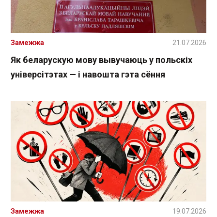
Замежжа
21.07.2026
Як беларускую мову вывучаюць у польскіх
універсітэтах — і навошта гэта сёння
Замежжа
19.07.2026