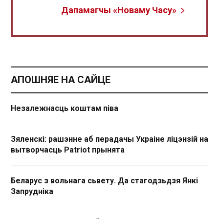
Дапамагчы «Новаму Часу»
АПОШНЯЕ НА САЙЦЕ
Незалежнасць коштам піва
Зяленскі: рашэнне аб перадачы Украіне ліцэнзій на
вытворчасць Patriot прынята
Беларус з вольнага сьвету. Да стагодзьдзя Янкі
Запрудніка