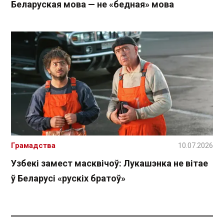
Беларуская мова — не «бедная» мова
Грамадства
10.07.2026
Узбекі замест масквічоў: Лукашэнка не вітае
ў Беларусі «рускіх братоў»