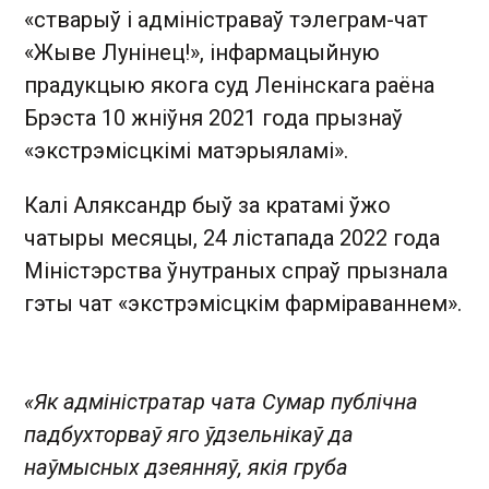
«стварыў і адміністраваў тэлеграм-чат
«Жыве Лунінец!», інфармацыйную
прадукцыю якога суд Ленінскага раёна
Брэста 10 жніўня 2021 года прызнаў
«экстрэмісцкімі матэрыяламі».
Калі Аляксандр быў за кратамі ўжо
чатыры месяцы, 24 лістапада 2022 года
Міністэрства ўнутраных спраў прызнала
гэты чат «экстрэмісцкім фарміраваннем».
«Як адміністратар чата Сумар публічна
падбухторваў яго ўдзельнікаў да
наўмысных дзеянняў, якія груба