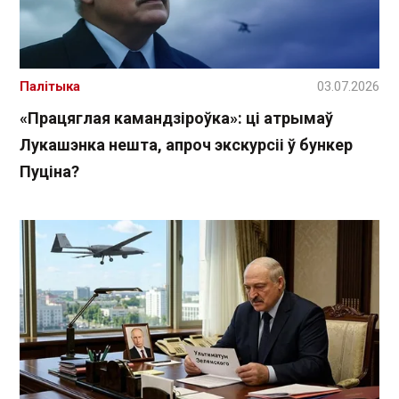
Палітыка
03.07.2026
«Працяглая камандзіроўка»: ці атрымаў
Лукашэнка нешта, апроч экскурсіі ў бункер
Пуціна?