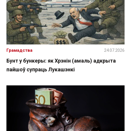
Грамадства
24.07.2026
Бунт у бункеры: як Хрэнін (амаль) адкрыта
пайшоў супраць Лукашэнкі