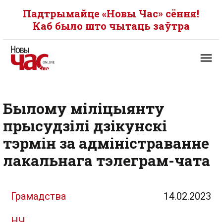
Падтрымайце «Новы Час» сёння!
Каб было што чытаць заўтра
Былому міліцыянту
прысудзілі дзікунскі
тэрмін за адміністраванне
лакальнага тэлеграм-чата
Грамадства
14.02.2023
НЧ