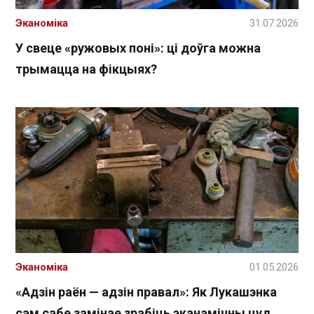
Эканоміка
31.07.2026
У свеце «ружовых поні»: ці доўга можна
трымацца на фікцыях?
Эканоміка
01.05.2026
«Адзін раён — адзін правал»: Як Лукашэнка
сам сабе замінае зрабіць эканамічны цуд