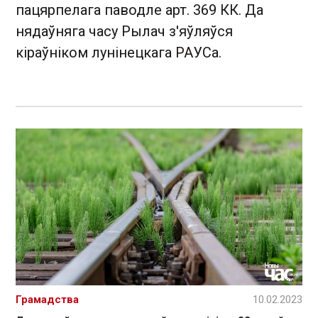
пацярпелага паводле арт. 369 КК. Да
нядаўняга часу Рылач з'яўляўся
кіраўніком лунінецкага РАУСа.
Грамадства
10.02.2023