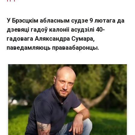
У Брэсцкім абласным судзе 9 лютага да
дзевяці гадоў калоніі асудзілі 40-
гадовага Аляксандра Сумара,
паведамляюць праваабаронцы.