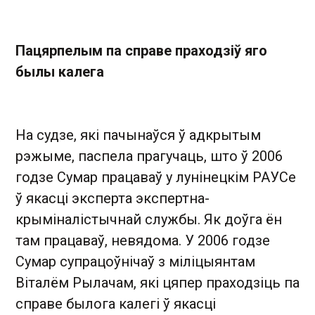
Пацярпелым па справе праходзіў яго
былы калега
На судзе, які пачынаўся ў адкрытым
рэжыме, паспела прагучаць, што ў 2006
годзе Сумар працаваў у лунінецкім РАУСе
ў якасці эксперта экспертна-
крыміналістычнай службы. Як доўга ён
там працаваў, невядома. У 2006 годзе
Сумар супрацоўнічаў з міліцыянтам
Віталём Рылачам, які цяпер праходзіць па
справе былога калегі ў якасці