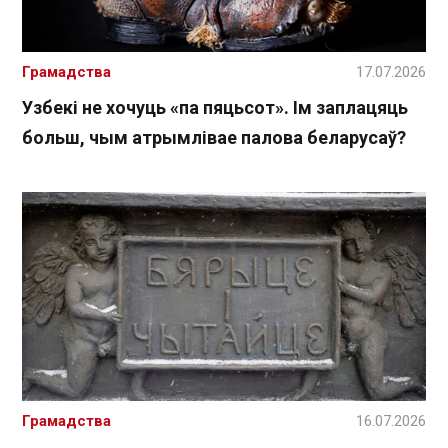
Грамадства
17.07.2026
Узбекі не хочуць «па пяцьсот». Ім заплацяць
больш, чым атрымлівае палова беларусаў?
Грамадства
16.07.2026