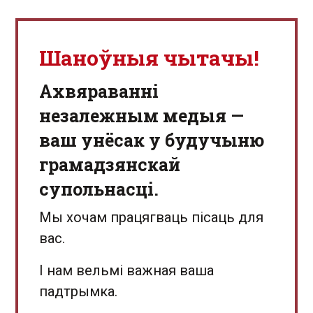
Шаноўныя чытачы!
Aхвяраванні
незалежным медыя —
ваш унёсак у будучыню
грамадзянскай
супольнасці.
Мы хочам працягваць пісаць для
вас.
І нам вельмі важная ваша
падтрымка.