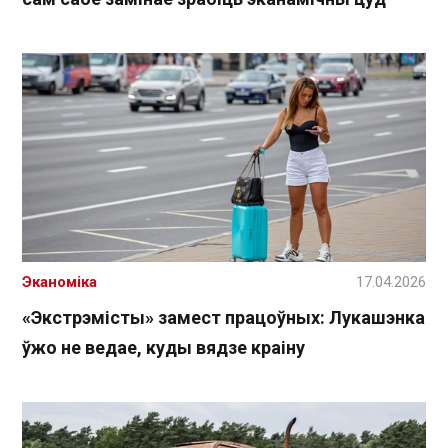
Эканоміка
17.04.2026
«Экстрэмісты» замест працоўных: Лукашэнка
ўжо не ведае, куды вядзе краіну