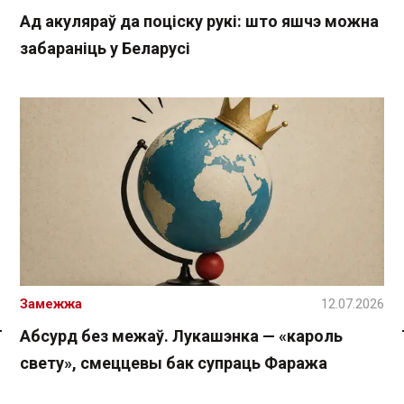
Ад акуляраў да поціску рукі: што яшчэ можна
забараніць у Беларусі
Замежжа
12.07.2026
Абсурд без межаў. Лукашэнка — «кароль
Спасылка без VPN
свету», смеццевы бак супраць Фаража