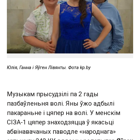
Юлія, Ганна і Яўген Лівянты. Фота kp.by
Музыкам прысудзілі па 2 гады
пазбаўленьня волі. Яны ўжо адбылі
пакараньне і цяпер на волі. У менскім
СІЗА-1 цяпер знаходзяцца ў якасьці
абвінавачаных паводле «народнага»