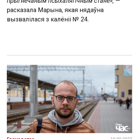
прыгнечаным псыхалягічным стане»,
—
расказала Марына, якая нядаўна
вызвалілася з калёніі № 24.