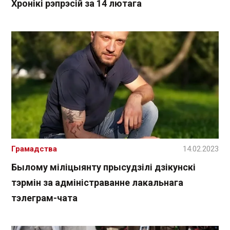
Хронікі рэпрэсій за 14 лютага
Грамадства
14.02.2023
Былому міліцыянту прысудзілі дзікунскі
тэрмін за адміністраванне лакальнага
тэлеграм-чата