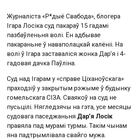
Журналіста «Р*дыё Свабода», блогера
Ігара Лосіка суд пакараў 15 гадамі
пазбаўленьня волі. Ён адбывае
пакараньне ў наваполацкай калёніі. На
волі ў Ігара заставаліся жонка Дар’я і 4-
гадовая дачка Паўліна.
Суд над Ігарам у «справе Ціханоўскага»
праходзіў у закрытым рэжыме ў будынку
гомельскага СІЗА. Сваякоў на суд не
пусьцілі. Нягледзячы на гэта, усе месяцы
судовага паседжаньня
Дар’я Лосік
правяла пад мурамі турмы. Такім чынам
яна падтрымлівала свайго мужа.