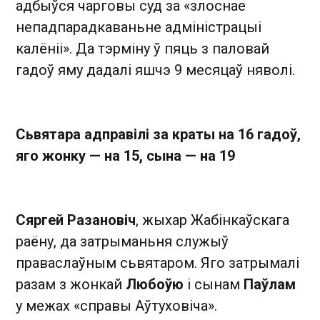
адбыўся чарговы суд за «злоснае
непадпарадкаваньне адміністрацыі
калёніі». Да тэрміну ў пяць з паловай
гадоў яму дадалі яшчэ 9 месяцаў няволі.
Сьвятара адправілі за краты на 16 гадоў,
яго жонку — на 15, сына — на 19
Сяргей Разановіч
, жыхар Жабінкаўскага
раёну, да затрыманьня служыў
праваслаўным сьвятаром. Яго затрымалі
разам з жонкай
Любоўю
і сынам
Паўлам
у межах «справы Аўтуховіча».