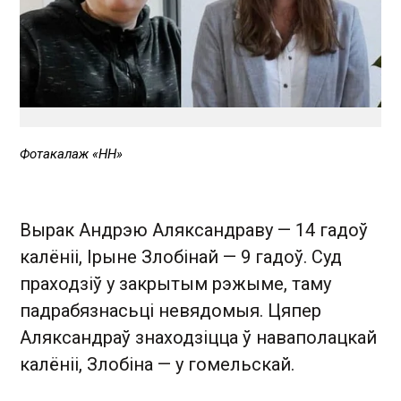
Фотакалаж «НН»
Вырак Андрэю Аляксандраву — 14 гадоў
калёніі, Ірыне Злобінай — 9 гадоў. Суд
праходзіў у закрытым рэжыме, таму
падрабязнасьці невядомыя. Цяпер
Аляксандраў знаходзіцца ў наваполацкай
калёніі, Злобіна — у гомельскай.