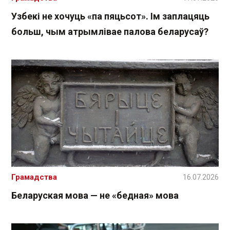
Узбекі не хочуць «па пяцьсот». Ім заплацяць
больш, чым атрымлівае палова беларусаў?
Грамадства
16.07.2026
Беларуская мова — не «бедная» мова