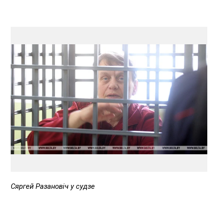
Сяргей Разановіч у судзе