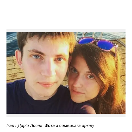
Ігар і Дар'я Лосікі. Фота з сямейнага архіву