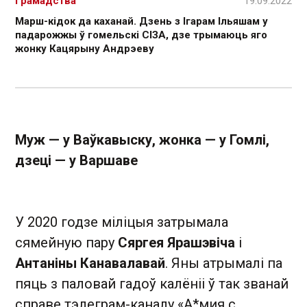
Грамадства
19.09.2022
Марш-кідок да каханай. Дзень з Ігарам Ільяшам у
падарожжы ў гомельскі СІЗА, дзе трымаюць яго
жонку Кацярыну Андрэеву
Муж — у Ваўкавыску, жонка — у Гомлі,
дзеці — у Варшаве
У 2020 годзе міліцыя затрымала
сямейную пару
Сяргея Ярашэвіча
і
Антаніны Канавалавай
. Яны атрымалі па
пяць з паловай гадоў калёніі ў так званай
справе тэлеграм-каналу «А*мия с