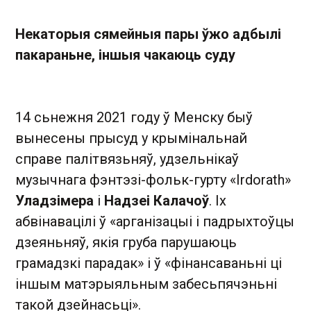
Некаторыя сямейныя пары ўжо адбылі
пакараньне, іншыя чакаюць суду
14 сьнежня 2021 году ў Менску быў
вынесены прысуд у крымінальнай
справе палітвязьняў, удзельнікаў
музычнага фэнтэзі-фольк-гурту «Irdorath»
Уладзімера
і
Надзеі Калачоў
. Іх
абвінавацілі ў «арганізацыі і падрыхтоўцы
дзеяньняў, якія груба парушаюць
грамадзкі парадак» і ў «фінансаваньні ці
іншым матэрыяльным забесьпячэньні
такой дзейнасьці».