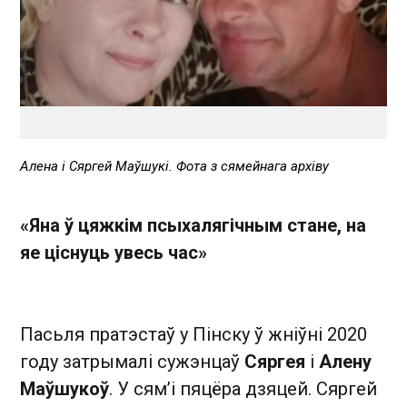
Алена і Сяргей Маўшукі. Фота з сямейнага архіву
«Яна ў цяжкім псыхалягічным стане, на
яе ціснуць увесь час»
Пасьля пратэстаў у Пінску ў жніўні 2020
году затрымалі сужэнцаў
Сяргея
і
Алену
Маўшукоў
. У сям’і пяцёра дзяцей. Сяргей