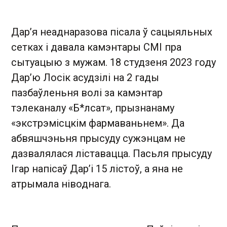
Дар’я неаднаразова пісала ў сацыяльных
сетках і давала камэнтары СМІ пра
сытуацыю з мужам. 18 студзеня 2023 году
Дар’ю Лосік асудзілі на 2 гады
пазбаўленьня волі за камэнтар
тэлеканалу «Б*лсат», прызнанаму
«экстрэмісцкім фармаваньнем». Да
абвяшчэньня прысуду сужэнцам не
дазвалялася ліставацца. Пасьля прысуду
Ігар напісаў Дар’і 15 лістоў, а яна не
атрымала ніводнага.