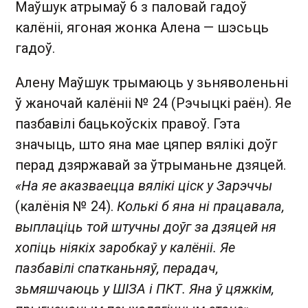
Маўшук атрымаў 6 з паловай гадоў
калёніі, ягоная жонка Алена — шэсьць
гадоў.
Алену Маўшук трымаюць у зьняволеньні
ў жаночай калёніі № 24 (Рэчыцкі раён). Яе
пазбавілі бацькоўскіх правоў. Гэта
значыць, што яна мае цяпер вялікі доўг
перад дзяржавай за ўтрыманьне дзяцей.
«На яе аказваецца вялікі ціск у Зарэччы
(калёнія № 24).
Колькі б яна ні працавала,
выплаціць той штучны доўг за дзяцей ня
хопіць ніякіх заробкаў у калёніі. Яе
пазбавілі спатканьняў, перадач,
зьмяшчаюць у ШІЗА і ПКТ. Яна ў цяжкім,