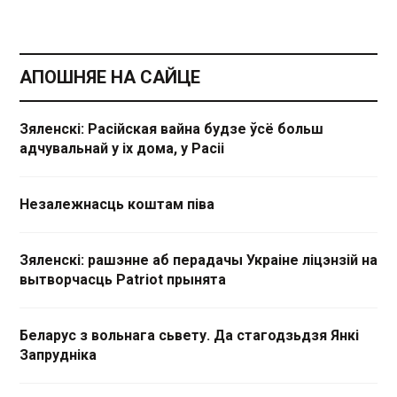
АПОШНЯЕ НА САЙЦЕ
Зяленскі: Расійская вайна будзе ўсё больш
адчувальнай у іх дома, у Расіі
Незалежнасць коштам піва
Зяленскі: рашэнне аб перадачы Украіне ліцэнзій на
вытворчасць Patriot прынята
Беларус з вольнага сьвету. Да стагодзьдзя Янкі
Запрудніка