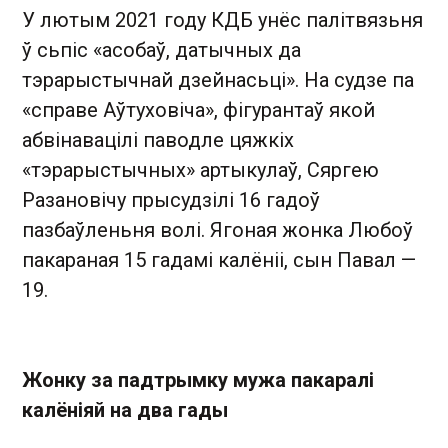
У лютым 2021 году КДБ унёс палітвязьня
ў сьпіс «асобаў, датычных да
тэрарыстычнай дзейнасьці». На судзе па
«справе Аўтуховіча», фігурантаў якой
абвінавацілі паводле цяжкіх
«тэрарыстычных» артыкулаў, Сяргею
Разановічу прысудзілі 16 гадоў
пазбаўленьня волі. Ягоная жонка Любоў
пакараная 15 гадамі калёніі, сын Павал —
19.
Жонку за падтрымку мужа пакаралі
калёніяй на два гады