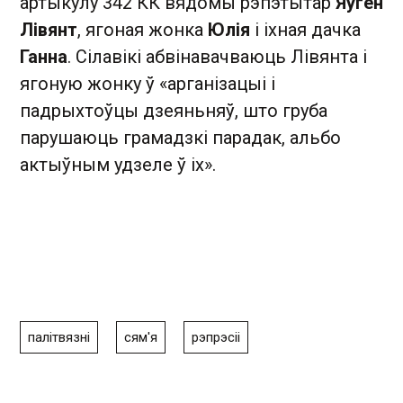
артыкулу 342 КК вядомы рэпэтытар
Яўген
Лівянт
, ягоная жонка
Юлія
і іхная дачка
Ганна
. Сілавікі абвінавачваюць Лівянта і
ягоную жонку ў «арганізацыі і
падрыхтоўцы дзеяньняў, што груба
парушаюць грамадзкі парадак, альбо
актыўным удзеле ў іх».
палітвязні
сям'я
рэпрэсіі