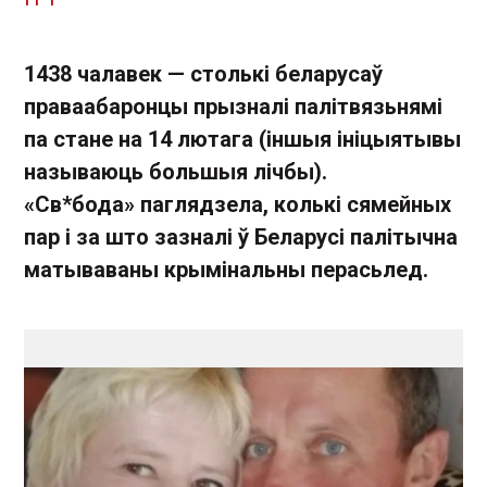
1438 чалавек — столькі беларусаў
праваабаронцы прызналі палітвязьнямі
па стане на 14 лютага (іншыя ініцыятывы
называюць большыя лічбы).
«Св*бода» паглядзела, колькі сямейных
пар і за што зазналі ў Беларусі палітычна
матываваны крымінальны перасьлед.