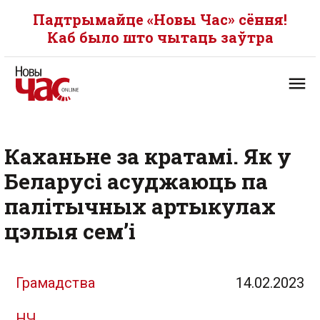
Падтрымайце «Новы Час» сёння!
Каб было што чытаць заўтра
Каханьне за кратамі. Як у
Беларусі асуджаюць па
палітычных артыкулах
цэлыя сем’і
Грамадства
14.02.2023
НЧ