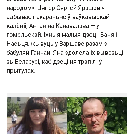
народом». Цяпер Сяргей Ярашэвіч
адбывае пакараньне ў ваўкавыскай
калёніі, Антаніна Канавалава — у
гомельскай. Іхныя малыя дзеці, Ваня і
Насьця, жывуць у Варшаве разам з
бабуляй Ганнай. Яна здолела іх вывезьці
зь Беларусі, каб дзеці ня трапілі ў
прытулак.