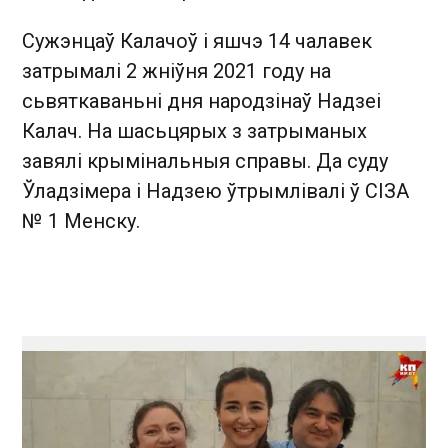
Сужэнцаў Калачоў і яшчэ 14 чалавек
затрымалі 2 жніўня 2021 году на
сьвяткаваньні дня народзінаў Надзеі
Калач. На шасьцярых з затрыманых
завялі крымінальныя справы. Да суду
Ўладзімера і Надзею ўтрымлівалі ў СІЗА
№ 1 Менску.