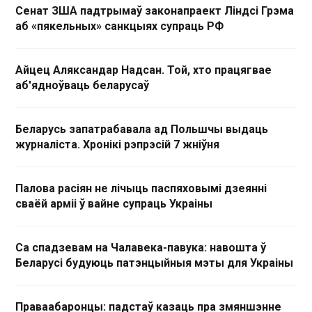
Сенат ЗША падтрымаў законапраект Ліндсі Грэма
аб «пякельных» санкцыях супраць РФ
Айцец Аляксандар Надсан. Той, хто працягвае
аб'ядноўваць беларусаў
Беларусь запатрабавала ад Польшчы выдаць
журналіста. Хронікі рэпрэсій 7 жніўня
Палова расіян не лічыць паспяховымі дзеянні
сваёй арміі ў вайне супраць Украіны
Са спадзевам на Чалавека-павука: навошта ў
Беларусі будуюць патэнцыйныя мэты для Украіны
Праваабаронцы: падстаў казаць пра змяншэнне