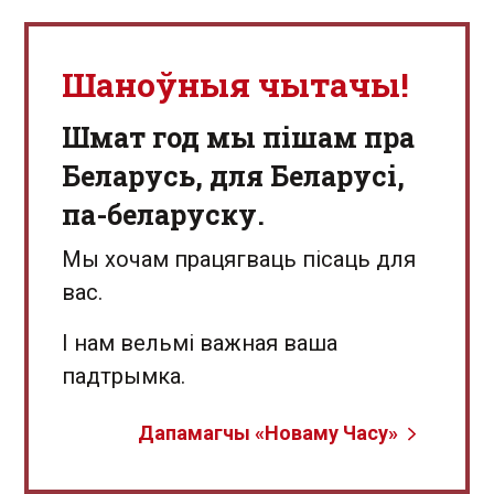
Шаноўныя чытачы!
Шмат год мы пішам пра
Беларусь, для Беларусі,
па-беларуску.
Мы хочам працягваць пісаць для
вас.
І нам вельмі важная ваша
падтрымка.
Дапамагчы «Новаму Часу»