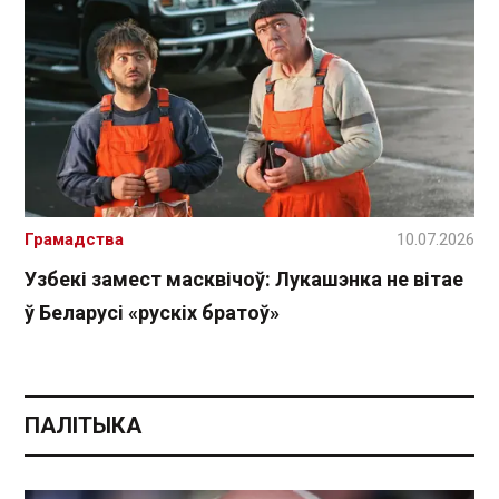
Грамадства
10.07.2026
Узбекі замест масквічоў: Лукашэнка не вітае
ў Беларусі «рускіх братоў»
ПАЛІТЫКА