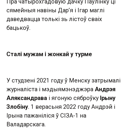
Пра чатырохгадовую дачку Паўлінку ці
сямейныя навіны Дар’я і Ігар маглі
даведвацца толькі зь лістоў сваіх
бацькоў.
Сталі мужам і жонкай у турме
У студзені 2021 году ў Менску затрымалі
журналіста і мэдыямэнэджэра
Андрэя
Аляксандрава
і ягоную сяброўку
Ірыну
Злобіну
. 1 верасьня 2022 году Андрэй і
Ірына пажаніліся ў СІЗА-1 на
Валадарскага.