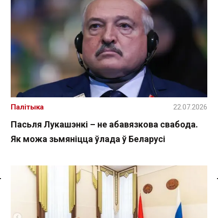
Палітыка
22.07.2026
Пасьля Лукашэнкі – не абавязкова свабода.
Як можа зьмяніцца ўлада ў Беларусі
Спасылка без VPN