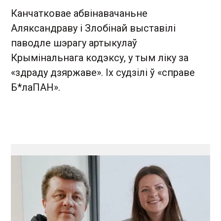
Канчатковае абвінавачаньне
Аляксандраву і Злобінай выставілі
паводле шэрагу артыкулаў
Крымінальнага кодэксу, у тым ліку за
«здраду дзяржаве». Іх судзілі ў «справе
Б*лаПАН».