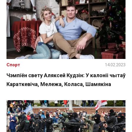
Спорт
14.02.2023
Чэмпіён свету Аляксей Кудзін: У калоніі чытаў
Караткевіча, Мележа, Коласа, Шамякіна