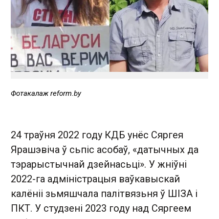
Фотакалаж reform.by
24 траўня 2022 году КДБ унёс Сяргея
Ярашэвіча ў сьпіс асобаў, «датычных да
тэрарыстычнай дзейнасьці». У жніўні
2022-га адміністрацыя ваўкавыскай
калёніі зьмяшчала палітвязьня ў ШІЗА і
ПКТ. У студзені 2023 году над Сяргеем