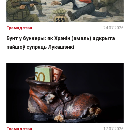
Грамадства
24.07.2026
Бунт у бункеры: як Хрэнін (амаль) адкрыта
пайшоў супраць Лукашэнкі
Грамадства
17.07.2026