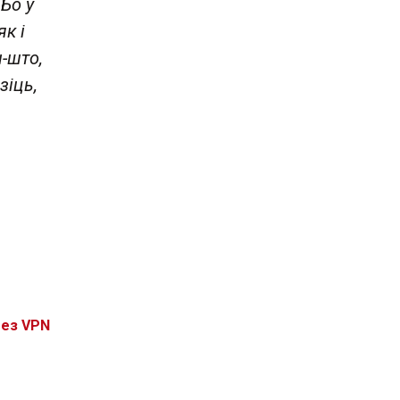
Бо ў
як і
-што,
зіць,
без VPN