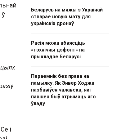
яльнай
Беларусь на мяжы з Украінай
 ў
стварае новую мэту для
украінскіх дронаў
Расія можа абвясціць
«тэхнічны дэфолт» па
прыкладзе Беларусі
моцыях
Пераемнік без права на
памылку. Як Энвер Ходжа
разіў
пазбавіўся чалавека, які
павінен быў атрымаць яго
ўладу
Се і
алі