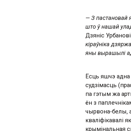
— З пастановай я
што ў нашай ула
Дзяніс Урбанові
кіраўніка дзяржа
яны вырашылі ад
Ёсць яшчэ адна 
судзімасць (пра
па гэтым жа арт
ён з паплечніка
чырвона-белы, 
кваліфікавалі як
крымінальная с