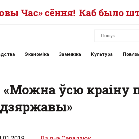
вы Час» сёння!
Каб было шт
адства
Эканоміка
Замежжа
Культура
Повязь
 «Можна ўсю краіну п
а дзяржавы»
4.01.2019
Дзіяна Серадзюк