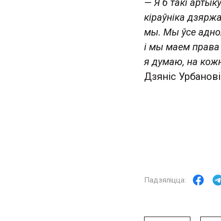
— Я б такі артык
кіраўніка дзяржав
мы. Мы ўсе адно
і мы маем права 
я думаю, на кож
Дзяніс Урбанові