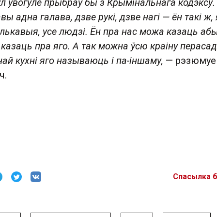
ул увогуле прыбраў бы з Крымінальнага кодэксу. 
ы адна галава, дзве рукі, дзве нагі — ён такі ж, 
лькавыя, усе людзі. Ён пра нас можа казаць абы
казаць пра яго. А так можна ўсю краіну перасад
най кухні яго называюць і па-іншаму,
— рэзюмуе
ч.
Спасылка 