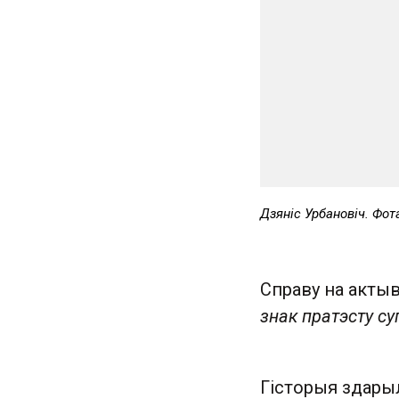
Дзяніс Урбановіч. Фо
Справу на актыв
знак пратэсту с
Гісторыя здарыл