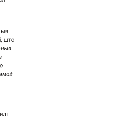
ныя
і, што
аныя
е
то
рамой
ялі