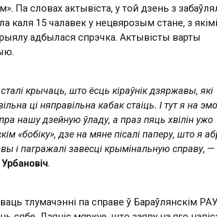
». Па словах актывіста, у той дзень з забаўл
 каля 15 чалавек у нецвярозым стане, з якімі
рыялу адбылася спрэчка. Актывісты варты
ыю.
сталі крычаць, што ёсць кіраўнік дзяржавы, які
ільна ці няправільна кабак стаіць. І тут я на э
пра нашу дзейную ўладу, а праз пяць хвілін ужо
кім «бобіку», дзе на мяне пісалі паперу, што я аб
авы і пагражалі завесці крымінальную справу
, —
 Урбановіч
.
ваць тлумачэнні па справе ў Бараўлянскім РАУ
ь сябе. Дзяніс мяркуе, што заяву на яго напіс