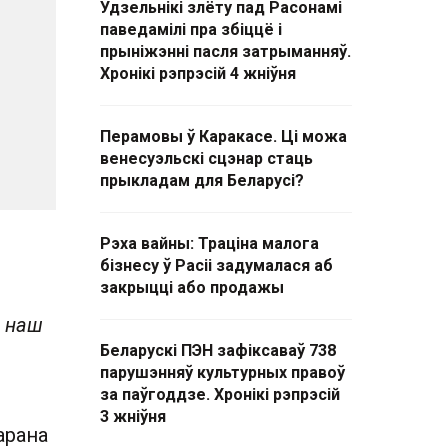
Удзельнікі злёту пад Расонамі
паведамілі пра збіццё і
прыніжэнні пасля затрыманняў.
Хронікі рэпрэсій 4 жніўня
Перамовы ў Каракасе. Ці можа
венесуэльскі сцэнар стаць
прыкладам для Беларусі?
Рэха вайны: Траціна малога
бізнесу ў Расіі задумалася аб
закрыцці або продажы
а наш
Беларускі ПЭН зафіксаваў 738
парушэнняў культурных правоў
за паўгоддзе. Хронікі рэпрэсій
3 жніўня
арана