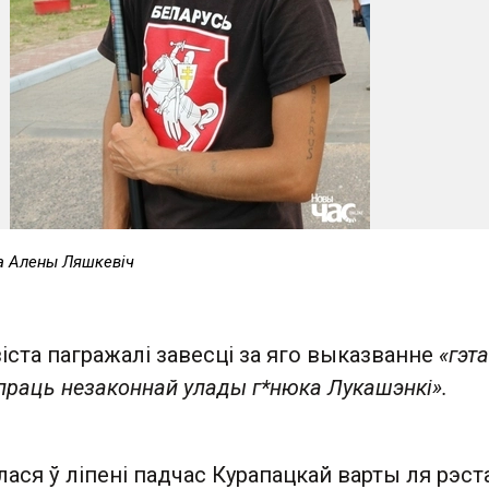
та Алены Ляшкевіч
іста пагражалі завесці за яго выказванне
«гэт
упраць незаконнай улады г*нюка Лукашэнкі».
ася ў ліпені падчас Курапацкай варты ля рэст