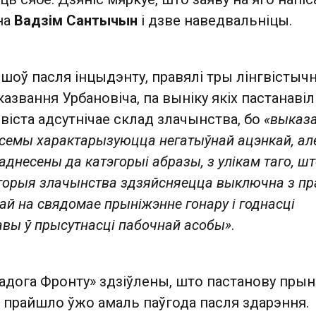
на
Вадзім Сантычын
і дзве наведвальніцы.
йшоў пасля інцыдэнту, правялі тры лінгвістыч
звання Урбановіча, па выніку якіх пастанавіл
віста адсутнічае склад злачынства, бо
«выказ
семы характарызуюцца негатыўнай ацэнкай, ал
аднесены да катэгорыі абразы, з улікам таго, ш
эгорыя злачынства здзяйсняецца выключна з п
ай на свядомае прыніжэнне гонару і годнасці
авы ў прысутнасці пабочнай асобы»
.
дога Фронту» здзіўлены, што пастанову прын
о прайшло ўжо амаль паўгода пасля здарэння.