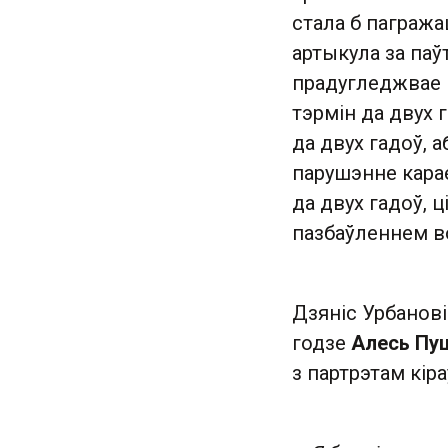
стала б пагража
артыкула за паў
прадугледжвае 
тэрмін да двух 
да двух гадоў, 
парушэнне карае
да двух гадоў, 
пазбаўленнем во
Дзяніс Урбанові
годзе
Алесь Пу
з партрэтам кір