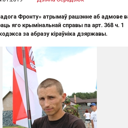
дога Фронту» атрымаў рашэнне аб адмове в
аць яго крымінальнай справы па арт. 368 ч. 1
кодэкса за абразу кіраўніка дзяржавы.