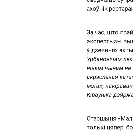
ахоўнік рэстара
За час, што пра
экспертызы выка
ў дзеяннях акты
Урбановічам лек
ніякім чынам не 
акрэсленая кат
мэтай, накіраван
Кіраўніка дзярж
Старшыня «Мала
толькі цяпер, б