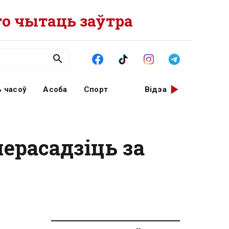
о чытаць заўтра
 часоў
Асоба
Спорт
Відэа
ерасадзіць за