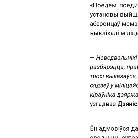
«Поедем, поедим
установы выйшла
абаронцаў мема
выклікалі міліц
—
Наведвальнікі 
разбярэцца, прав
трохі выказаўся 
сядзеў у міліцэйс
кіраўніка дзярж
узгадвае
Дзяніс
Ён адмовіўся да
сведчыць супрац