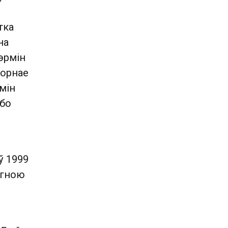
тка
на
эрмін
торнае
мін
або
ў 1999
 гною