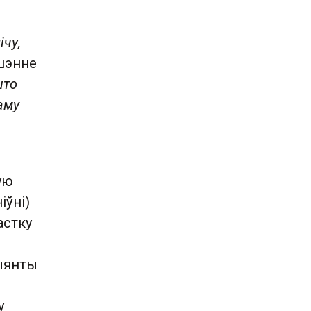
ічу,
шэнне
што
аму
ую
іўні)
астку
цыянты
у