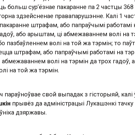
ць больш сур’ёзнае пакаранне па 2 частцы 368
торна здзейсненае правапарушэнне. Калі 1 час
пакаранне штрафам, або папраўчымі работамі 
гадоў, або арыштам, ці абмежаваннем волі на т
або пазбаўленнем волі на той жа тэрмін; то паў
цца штрафам, або папраўчымі работамі на тэр
ці абмежаваннем волі на тэрмін да трох гадоў, 
лі на той жа тэрмін.
ч параўноўвае свой выпадак з гісторыяй, калі 
шкін
прывёз да адміністрацыі Лукашэнкі тачку
аўніка дзяржавы.