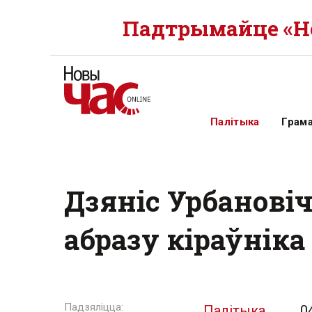
Падтрымайце «Но
Палітыка
Грам
Дзяніс Урбановіч
абразу кіраўнік
Палітыка
0