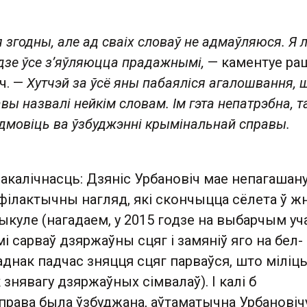
 згодны, але ад сваіх словаў не адмаўляюся. Я л
дзе ўсе з’яўляюцца прадажнымі,
— каментуе ра
ч. —
Хутчэй за ўсё яны пабаяліся агалошвання, 
вы назвалі нейкім словам. Ім гэта непатрэбна, т
мовіць ва ўзбуджэнні крымінальнай справы.
акалічнасць: Дзяніс Урбановіч мае непагашан
філактычны нагляд, які скончыцца сёлета ў жн
ыкуле (нагадаем, у 2015 годзе на выбарчым уч
мі сарваў дзяржаўны сцяг і замяніў яго на бел-
аднак падчас зняцця сцяг парваўся, што мілі
 знявагу дзяржаўных сімвалаў). І калі б
права была ўзбуджана, аўтаматычна Урбановіч