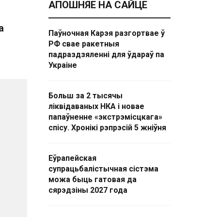
АПОШНЯЕ НА САЙЦЕ
а
Паўночная Карэя разгортвае ў
РФ свае ракетныя
падраздзяленні для ўдараў па
Украіне
Больш за 2 тысячы
ліквідаваных НКА і новае
папаўненне «экстрэмісцкага»
спісу. Хронікі рэпрэсій 5 жніўня
Еўрапейская
супрацьбалістычная сістэма
можа быць гатовая да
сярэдзіны 2027 года