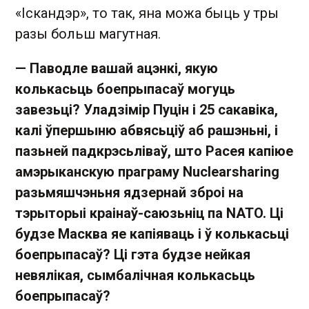
«Іскандэр», то так, яна можа быць у тры
разы больш магутная.
— Паводле вашай ацэнкі, якую
колькасьць боепрыпасаў могуць
завезьці? Уладзімір Пуцін і 25 сакавіка,
калі ўпершыню абвясьціў аб рашэньні, і
пазьней падкрэсьліваў, што Расея капіюе
амэрыканскую праграму
Nuclear
sharing
разьмяшчэньня ядзернай зброі на
тэрыторыі краінаў-саюзьніц па
NATO
. Ці
будзе Масква яе капіяваць і ў колькасьці
боепрыпасаў? Ці гэта будзе нейкая
невялікая, сымбалічная колькасьць
боепрыпасаў?