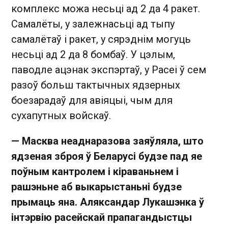
комплекс можа несьці ад 2 да 4 ракет.
Самалёты, у залежнасьці ад тыпу
самалётаў і ракет, у сярэднім могуць
несьці ад 2 да 8 бомбаў. У цэлым,
паводле ацэнак экспэртаў, у Расеі ў сем
разоў больш тактычных ядзерных
боезарадаў для авіяцыі, чым для
сухапутных войскаў.
— Масква неаднаразова заяўляла, што
ядзеная зброя ў Беларусі будзе пад яе
поўным кантролем і кіраваньнем і
рашэньне аб выкарыстаньні будзе
прымаць яна. Аляксандар Лукашэнка ў
інтэрвію расейскай прапагандыстцы