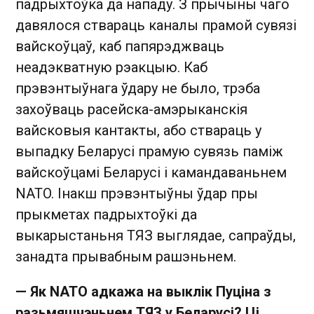
падрыхтоўка да нападу. З прычыны чаго
давялося ствараць каналы прамой сувязі
вайскоўцаў, каб папярэджваць
неадэкватную рэакцыю. Каб
прэвэнтыўнага ўдару не было, трэба
захоўваць расейска-амэрыканскія
вайсковыя кантакты, або ствараць у
выпадку Беларусі прамую сувязь паміж
вайскоўцамі Беларусі і камандаваньнем
NATO. Інакш прэвэнтыўны ўдар пры
прыкметах падрыхтоўкі да
выкарыстаньня ТЯЗ выглядае, сапраўды,
занадта прывабным рашэньнем.
— Як
NATO
адкажа на выклік Пуціна з
разьмяшчэньнем ТЯЗ у Беларусі? Ці