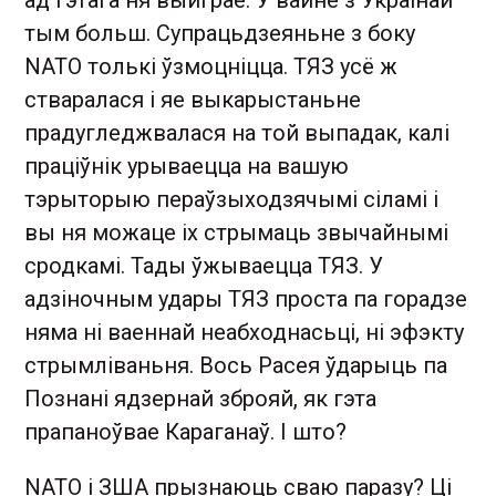
ад гэтага ня выйграе. У вайне з Украінай
тым больш. Супрацьдзеяньне з боку
NATO толькі ўзмоцніцца. ТЯЗ усё ж
стваралася і яе выкарыстаньне
прадугледжвалася на той выпадак, калі
праціўнік урываецца на вашую
тэрыторыю пераўзыходзячымі сіламі і
вы ня можаце іх стрымаць звычайнымі
сродкамі. Тады ўжываецца ТЯЗ. У
адзіночным удары ТЯЗ проста па горадзе
няма ні ваеннай неабходнасьці, ні эфэкту
стрымліваньня. Вось Расея ўдарыць па
Познані ядзернай зброяй, як гэта
прапаноўвае Караганаў. І што?
NATO і ЗША прызнаюць сваю паразу? Ці