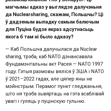
магчымы адказ у выглядзе далучэньня
да
Nuclear
sharing
, скажам, Польшчы? Ці
ў дадзеным выпадку самым балючым
для Пуціна будзе якраз адсутнасьць
якога б там ні было адказу?
— Каб Польшча далучылася да Nuclear
sharing, трэба, каб NATO дэнансавала
Фундамэнтальны акт Расея — NATO 1997
году. Гэтыя размовы вяліся ў ЗША і NATO
ў 2021–2022 гадах, але цяпер яны не
мэйнстрым. Перамог пункт гледжаньня,
што ня трэба зьвяртаць на гэта асаблівай
увагі і гуляць у пуцінскую гульню.