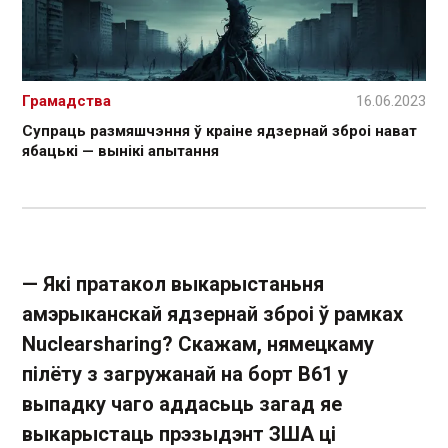
Грамадства
16.06.2023
Супраць размяшчэння ў краіне ядзернай зброі нават
ябацькі — вынікі апытання
— Які пратакол выкарыстаньня
амэрыканскай ядзернай зброі ў рамках
Nuclear
sharing
? Скажам, нямецкаму
пілёту з загружанай на борт В61 у
выпадку чаго аддасьць загад яе
выкарыстаць прэзыдэнт ЗША ці