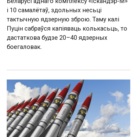
Беларусі аднаго комплексу «Іскандэр-М»
і 10 самалётаў, здольных несьці
тактычную ядзерную зброю. Таму калі
Пуцін сабраўся капіяваць колькасьць, то
дастаткова будзе 20–40 ядзерных
боегаловак.