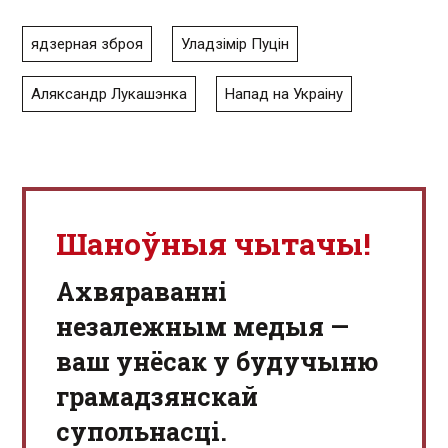
ядзерная зброя
Уладзімір Пуцін
Аляксандр Лукашэнка
Напад на Украіну
Шаноўныя чытачы!
Aхвяраванні
незалежным медыя —
ваш унёсак у будучыню
грамадзянскай
супольнасці.