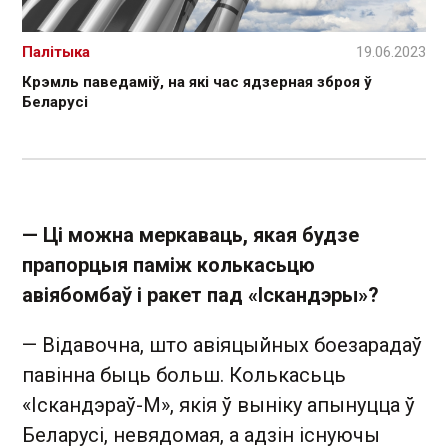
Палітыка
19.06.2023
Крэмль паведаміў, на які час ядзерная зброя ў
Беларусі
— Ці можна меркаваць, якая будзе
прапорцыя паміж колькасьцю
авіябомбаў і ракет пад «Іскандэры»?
— Відавочна, што авіяцыйных боезарадаў
павінна быць больш. Колькасьць
«Іскандэраў-М», якія ў выніку апынуцца ў
Беларусі, невядомая, а адзін існуючы