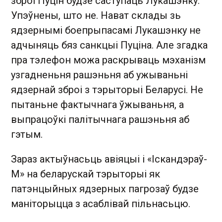
зброі Пуцін будзе саступаць Лукашэнку.
Упэўнены, што не. Нават склады зь
ядзернымі боепрыпасамі Лукашэнку не
адчыняць бяз санкцыі Пуціна. Але згадка
пра тэлефон можа раскрываць мэханізм
узгадненьня рашэньня аб ужываньні
ядзернай зброі з тэрыторыі Беларусі. Не
пытаньне фактычнага ўжываньня, а
выпрацоўкі палітычнага рашэньня аб
гэтым.
Зараз актыўнасьць авіяцыі і «Іскандэраў-
М» на беларускай тэрыторыі як
патэнцыйных ядзерных пагрозаў будзе
маніторыцца з асаблівай пільнасьцю.