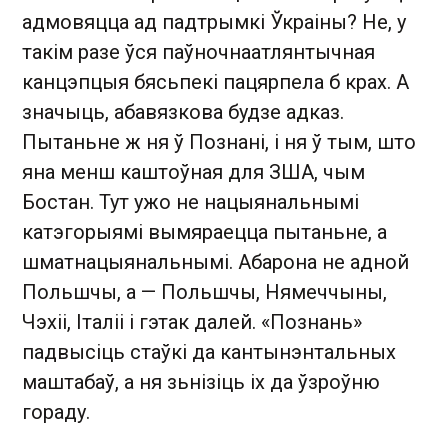
адмовяцца ад падтрымкі Ўкраіны? Не, у
такім разе ўся паўночнаатлянтычная
канцэпцыя бясьпекі пацярпела б крах. А
значыць, абавязкова будзе адказ.
Пытаньне ж ня ў Познані, і ня ў тым, што
яна менш каштоўная для ЗША, чым
Бостан. Тут ужо не нацыянальнымі
катэгорыямі вымяраецца пытаньне, а
шматнацыянальнымі. Абарона не адной
Польшчы, а — Польшчы, Нямеччыны,
Чэхіі, Італіі і гэтак далей. «Познань»
падвысіць стаўкі да кантынэнтальных
маштабаў, а ня зьнізіць іх да ўзроўню
гораду.