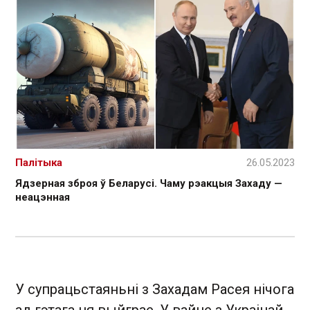
Палітыка
26.05.2023
Ядзерная зброя ў Беларусі. Чаму рэакцыя Захаду —
неацэнная
У супрацьстаяньні з Захадам Расея нічога