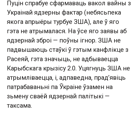
Пуцін спрабуе сфармаваць вакол вайны з
Украінай ядзерны фактар (небясьпека
якога апрыёры турбуе ЗША), але ў яго
гэта не атрымалася. На ўсе яго заявы аб
ядзернай зброі — поўны ігнор. ЗША не
падвышаюць стаўкі ў гэтым канфлікце з
Расеяй, гэта значыць, не адбываецца
Карыбскага крызісу 2.0. Уцягнуць ЗША не
атрымліваецца, і, адпаведна, прадʼявіць
патрабаваньні па Ўкраіне ўзамен на
зьмену сваёй ядзернай палітыкі —
таксама.