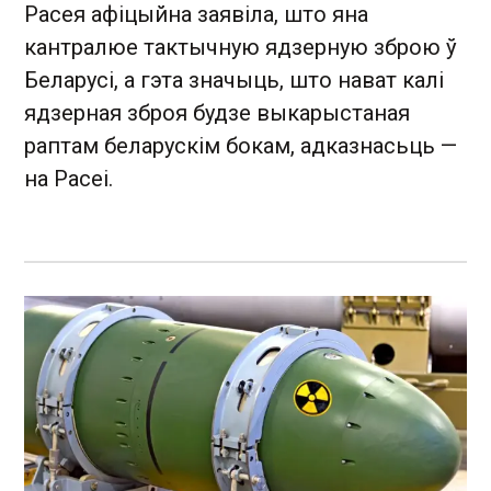
Расея афіцыйна заявіла, што яна
кантралюе тактычную ядзерную зброю ў
Беларусі, а гэта значыць, што нават калі
ядзерная зброя будзе выкарыстаная
раптам беларускім бокам, адказнасьць —
на Расеі.