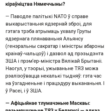
кіраўніцтва Нямеччыны?
— Паводле палітыкі NATO ў справе
выкарыстаньня ядзернай зброі, для
гэтага трэба атрымаць ухвалу Групы
ядзернага плянаваньня Альянсу
(генэральны сакратар і міністры абароны
краінаў-чальцоў) і дазвол ад прэзыдэнта
ЗША і прэмʼер-міністра Вялікай Брытаніі.
Наогул, у тэорыі, ужываньне ТЯЗ можа
рэалізоўвацца некалькі тыдняў: гэта час
на ўзгадненьне і працэдуру выкананьня. І
ў Расеі, і ў ЗША.
— Афіцыйнае тлумачэньне Масквы:
разьмяшчэньне ТЯЗ у Беларусі — адказ