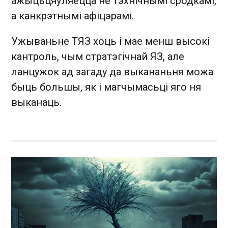
ажыцьцяўляецца не тэхнічнымі сродкамі,
а канкрэтнымі афіцэрамі.
Ужываньне ТЯЗ хоць і мае менш высокі
кантроль, чым стратэгічнай ЯЗ, але
ланцужок ад загаду да выкананьня можа
быць большы, як і магчымасьці яго ня
выканаць.