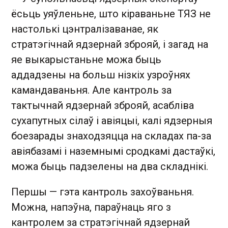
ёсьць уяўленьне, што кіраваньне ТЯЗ не
настолькі цэнтралізаванае, як
стратэгічнай ядзернай зброяй, і загад на
яе выкарыстаньне можа быць
аддадзены на больш нізкіх узроўнях
камандаваньня. Але кантроль за
тактычнай ядзернай зброяй, асабліва
сухапутных сілаў і авіяцыі, калі ядзерныя
боезарады знаходзяцца на складах па-за
авіябазамі і наземнымі сродкамі дастаўкі,
можа быць падзелены на два складнікі.
Першы — гэта кантроль захоўваньня.
Можна, напэўна, параўнаць яго з
кантролем за стратэгічнай ядзернай