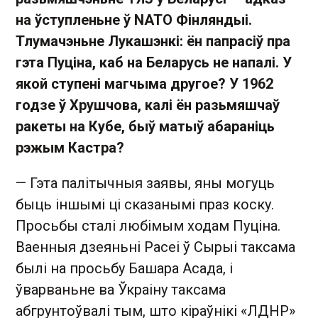
на ўступленьне ў
NATO
Фінляндыі.
Тлумачэньне Лукашэнкі: ён папрасіў пра
гэта Пуціна, каб на Беларусь не напалі. У
якой ступені магчыма другое? У 1962
годзе ў Хрушчова, калі ён разьмяшчаў
ракеты на Кубе, быў матыў абараніць
рэжым Кастра?
— Гэта палітычныя заявы, яны могуць
быць іншымі ці сказанымі праз коску.
Просьбы сталі любімым ходам Пуціна.
Ваенныя дзеяньні Расеі ў Сырыі таксама
былі на просьбу Башара Асада, і
ўварваньне ва Ўкраіну таксама
абгрунтоўвалі тым, што кіраўнікі «ЛДНР»