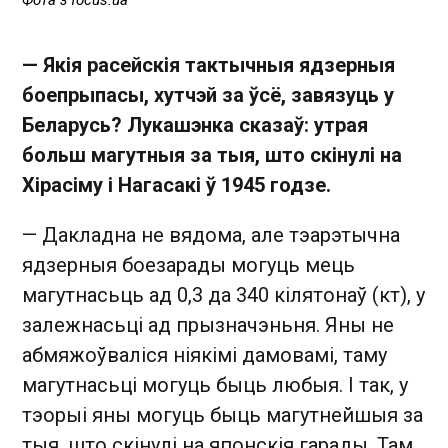
— Якія расейскія тактычныя ядзерныя
боепрыпасы, хутчэй за ўсё, завязуць у
Беларусь? Лукашэнка сказаў: утрая
больш магутныя за тыя, што скінулі на
Хірасіму і Нагасакі ў 1945 годзе.
— Дакладна не вядома, але тэарэтычна
ядзерныя боезарады могуць мець
магутнасьць ад 0,3 да 340 кілятонаў (кт), у
залежнасьці ад прызначэньня. Яны не
абмяжоўваліся ніякімі дамовамі, таму
магутнасьці могуць быць любыя. І так, у
тэорыі яны могуць быць магутнейшыя за
тыя, што скінулі на японскія гарады. Там