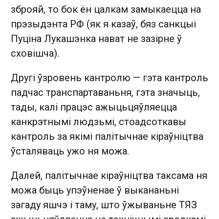
зброяй, то бок ён цалкам замыкаецца на
прэзыдэнта РФ (як я казаў, бяз санкцыі
Пуціна Лукашэнка нават не зазірне ў
сховішча).
Другі ўзровень кантролю — гэта кантроль
падчас транспартаваньня, гэта значыць,
тады, калі працэс ажыцьцяўляецца
канкрэтнымі людзьмі, стоадсоткавы
кантроль за якімі палітычнае кіраўніцтва
ўсталяваць ужо ня можа.
Далей, палітычнае кіраўніцтва таксама ня
можа быць упэўненае ў выкананьні
загаду яшчэ і таму, што ўжываньне ТЯЗ