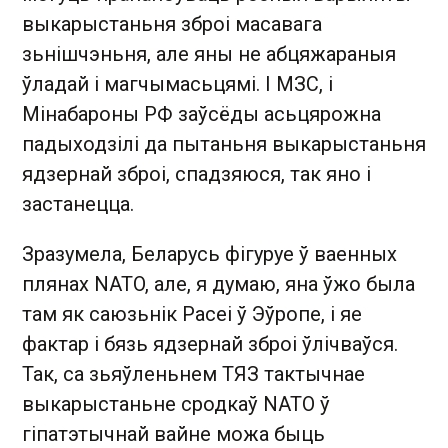
выкарыстаньня зброі масавага
зьнішчэньня, але яны не абцяжараныя
ўладай і магчымасьцямі. І МЗС, і
Мінабароны РФ заўсёды асьцярожна
падыходзілі да пытаньня выкарыстаньня
ядзернай зброі, спадзяюся, так яно і
застанецца.
Зразумела, Беларусь фігуруе ў ваенных
плянах NATO, але, я думаю, яна ўжо была
там як саюзьнік Расеі ў Эўропе, і яе
фактар і бязь ядзернай зброі ўлічваўся.
Так, са зьяўленьнем ТЯЗ тактычнае
выкарыстаньне сродкаў NATO ў
гіпатэтычнай вайне можа быць