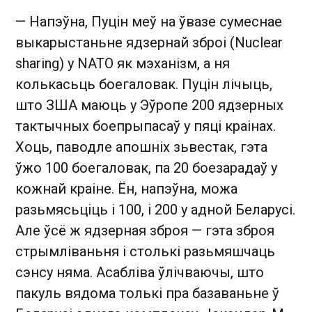
— Напэўна, Пуцін меў на ўвазе сумеснае
выкарыстаньне ядзернай зброі (Nuclear
sharing) у NATO як мэханізм, а ня
колькасьць боегаловак. Пуцін лічыць,
што ЗША маюць у Эўропе 200 ядзерных
тактычных боепрыпасаў у пяці краінах.
Хоць, паводле апошніх зьвестак, гэта
ўжо 100 боегаловак, па 20 боезарадаў у
кожнай краіне. Ён, напэўна, можа
разьмясьціць і 100, і 200 у адной Беларусі.
Але ўсё ж ядзерная зброя — гэта зброя
стрымліваньня і столькі разьмяшчаць
сэнсу няма. Асабліва ўлічваючы, што
пакуль вядома толькі пра базаваньне ў