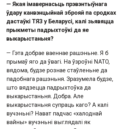
— Якая імавернасьць прэвэнтыўнага
ўдару канвэнцыйнай зброяй па сродках
дастаўкі ТЯЗ у Беларусі, калі зьявяцца
прыкметы падрыхтоўкі да яе
выкарыстаньня?
— Гэта добрае ваеннае рашэньне. Я б
прымаў яго да ўвагі. На ўзроўні NATO,
вядома, будзе рознае стаўленьне да
падобнага рашэньня. Зразумела будзе,
што вядзецца падрыхтоўка да
выкарыстаньня. Добра. Але
выкарыстаньня супраць каго? А калі
вучэньні? Нават падчас «халоднай
вайны» вучэньні выглядалі як