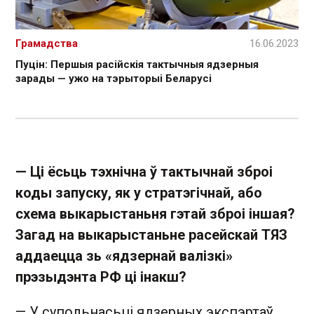
Грамадства
16.06.2023
Пуцін: Першыя расійскія тактычныя ядзерныя
зарады — ужо на тэрыторыі Беларусі
— Ці ёсьць тэхнічна ў тактычнай зброі
коды запуску, як у стратэгічнай, або
схема выкарыстаньня гэтай зброі іншая?
Загад на выкарыстаньне расейскай ТЯЗ
аддаецца зь «ядзернай валізкі»
прэзыдэнта РФ ці інакш?
— У супольнасьці ядзерных экспэртаў