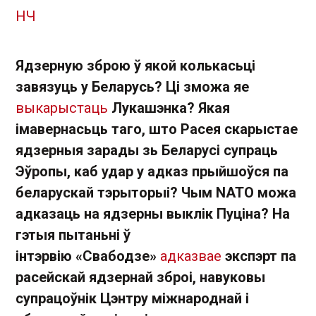
НЧ
Ядзерную зброю ў якой колькасьці
завязуць у Беларусь? Ці зможа яе
выкарыстаць
Лукашэнка? Якая
імавернасьць таго, што Расея скарыстае
ядзерныя зарады зь Беларусі супраць
Эўропы, каб удар у адказ прыйшоўся па
беларускай тэрыторыі? Чым NATO можа
адказаць на ядзерны выклік Пуціна? На
гэтыя пытаньні ў
інтэрвію «Свабодзе»
адказвае
экспэрт па
расейскай ядзернай зброі, навуковы
супрацоўнік Цэнтру міжнароднай і