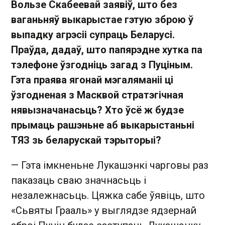
Вользе Скабеевай заявіў, што без
ваганьняў выкарыстае гэтую зброю ў
выпадку агрэсіі супраць Беларусі.
Праўда, дадаў, што папярэдне хутка па
тэлефоне ўзгодніць загад з Пуціным.
Гэта праява ягонай мэгаляманіі ці
ўзгодненая з Масквой стратэгічная
нявызначанасьць? Хто ўсё ж будзе
прымаць рашэньне аб выкарыстаньні
ТЯЗ зь беларускай тэрыторыі?
— Гэта імкненьне Лукашэнкі чарговы раз
паказаць сваю значнасьць і
незалежнасьць. Цяжка сабе ўявіць, што
«Сьвяты Грааль» у выглядзе ядзернай