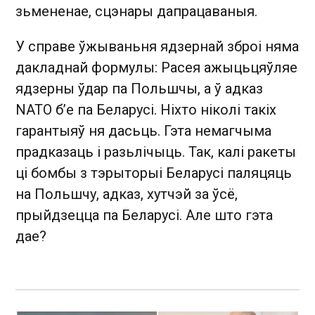
зьмененае, сцэнары дапрацаваныя.
У справе ўжываньня ядзернай зброі няма
дакладнай формулы: Расея ажыцьцяўляе
ядзерны ўдар па Польшчы, а ў адказ
NATO бʼе па Беларусі. Ніхто ніколі такіх
гарантыяў ня дасьць. Гэта немагчыма
прадказаць і разьлічыць. Так, калі ракеты
ці бомбы з тэрыторыі Беларусі паляцяць
на Польшчу, адказ, хутчэй за ўсё,
прыйдзецца па Беларусі. Але што гэта
дае?