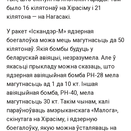
было 16 кілятонаў на Хірасіму і 21
кілятона — на Нагасакі.
У ракет «Іскандэр-М» ядзерная
боегалоўка можа мець магутнасьць да 50
кілятонаў. Якія бомбы будуць у
беларускай авіяцыі, незразумела. Але ў
якасьці прыкладу можна сказаць, што
ядзерная авіяцыйная бомба РН-28 мела
магутнасьць ад 1 да 10 кт. Іншая
авіяцыйная бомба, РН-40, мела
магутнасьць 30 кт. Такім чынам, калі
параўноўваць амэрыканскага «Малога»,
скінутага на Хірасіму, і ядзерную
боегалоўку, якую можна ўсталяваць на