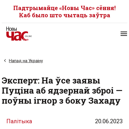
Падтрымайце «Новы Час» сёння!
Каб было што чытаць заўтра
Напад на Украіну
Эксперт: На ўсе заявы
Пуціна аб ядзернай зброі —
поўны ігнор з боку Захаду
Палітыка
20.06.2023