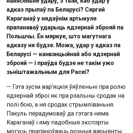
нанясеньне ўдару, з тым, каб удар у
адказ прыпаў па Беларусі? Сяргей
Караганаў у нядаўнім артыкуле
прапанаваў ударыць ядзернай зброяй па
Польшчы. Ён мяркуе, што магутнага
адказу ня будзе. Можа, удар у адказ па
Беларусі — канвэнцыйнай або ядзернай
зброяй — і праўда будзе не такім ужо
зьніштажальным для Расеі?
— Гэта зусім варʼяцкія ўяўленьні пра ролю
ядзернай зброі як пра рэальны сродак на
полі бою, а ня сродак стрымліваньня.
Пакуль перадумоваў да гэтага няма.
Караганаў і яму падобныя экспэрты
могуць прапаноўваць розныя варыянты