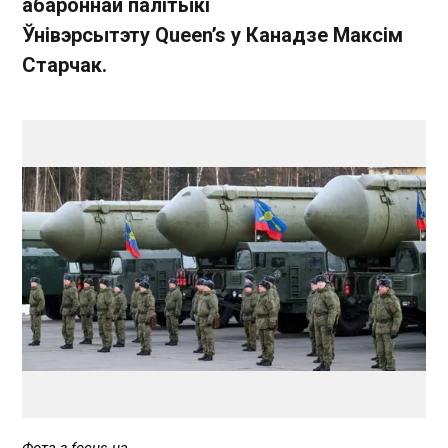
абароннай палітыкі
Ўнівэрсытэту Queen’s у Канадзе Максім
Старчак.
Фота з focus.ua