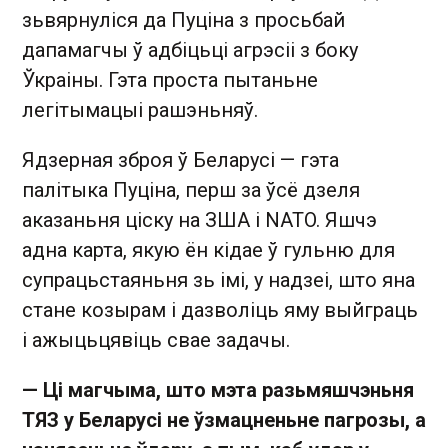
зьвярнуліся да Пуціна з просьбай
дапамагчы ў адбіцьці агрэсіі з боку
Ўкраіны. Гэта проста пытаньне
легітымацыі рашэньняў.
Ядзерная зброя ў Беларусі — гэта
палітыка Пуціна, перш за ўсё дзеля
аказаньня ціску на ЗША і NATO. Яшчэ
адна карта, якую ён кідае ў гульню для
супрацьстаяньня зь імі, у надзеі, што яна
стане козырам і дазволіць яму выйграць
і ажыцьцявіць свае задачы.
— Ці магчыма, што мэта разьмяшчэньня
ТЯЗ у Беларусі не ўзмацненьне пагрозы, а