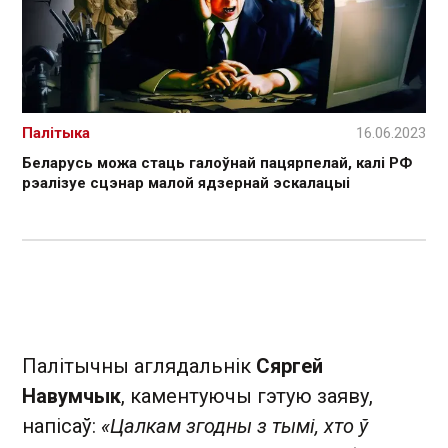
Палітыка
16.06.2023
Беларусь можа стаць галоўнай пацярпелай, калі РФ
рэалізуе сцэнар малой ядзернай эскалацыі
Палітычны аглядальнік
Сяргей
Навумчык
, каментуючы гэтую заяву,
напісаў:
«Цалкам згодны з тымі, хто ў