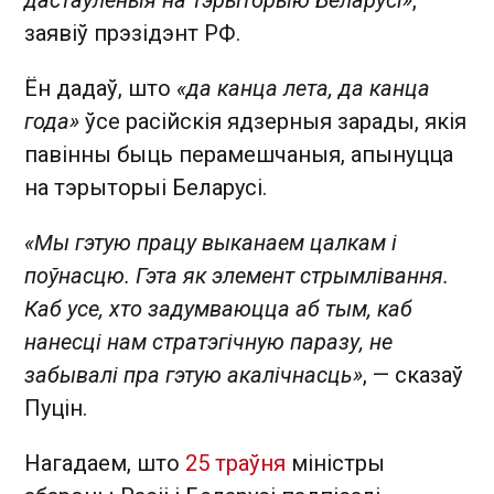
заявіў прэзідэнт РФ.
Ён дадаў, што
«да канца лета, да канца
года»
ўсе расійскія ядзерныя зарады, якія
павінны быць перамешчаныя, апынуцца
на тэрыторыі Беларусі.
«Мы гэтую працу выканаем цалкам і
поўнасцю. Гэта як элемент стрымлівання.
Каб усе, хто задумваюцца аб тым, каб
нанесці нам стратэгічную паразу, не
забывалі пра гэтую акалічнасць»
, — сказаў
Пуцін.
Нагадаем, што
25 траўня
міністры