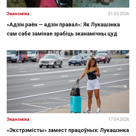
Эканоміка
01.05.2026
«Адзін раён — адзін правал»: Як Лукашэнка
сам сабе замінае зрабіць эканамічны цуд
Эканоміка
17.04.2026
«Экстрэмісты» замест працоўных: Лукашэнка