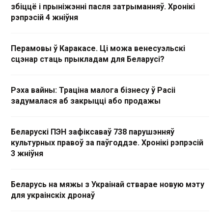
збіццё і прыніжэнні пасля затрыманняў. Хронікі
рэпрэсій 4 жніўня
Перамовы ў Каракасе. Ці можа венесуэльскі
сцэнар стаць прыкладам для Беларусі?
Рэха вайны: Траціна малога бізнесу ў Расіі
задумалася аб закрыцці або продажы
Беларускі ПЭН зафіксаваў 738 парушэнняў
культурных правоў за паўгоддзе. Хронікі рэпрэсій
3 жніўня
Беларусь на мяжы з Украінай стварае новую мэту
для украінскіх дронаў