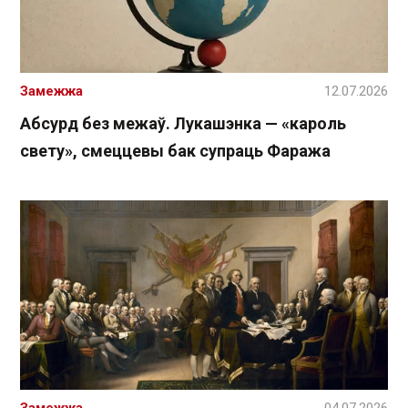
Замежжа
12.07.2026
Абсурд без межаў. Лукашэнка — «кароль
свету», смеццевы бак супраць Фаража