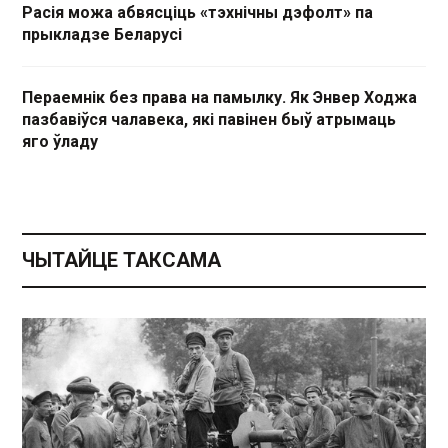
Расія можа абвясціць «тэхнічны дэфолт» па
прыкладзе Беларусі
Пераемнік без права на памылку. Як Энвер Ходжа
пазбавіўся чалавека, які павінен быў атрымаць
яго ўладу
ЧЫТАЙЦЕ ТАКСАМА