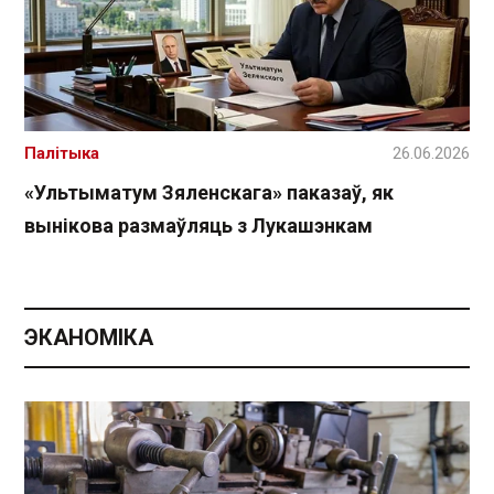
Палітыка
26.06.2026
«Ультыматум Зяленскага» паказаў, як
вынікова размаўляць з Лукашэнкам
ЭКАНОМІКА