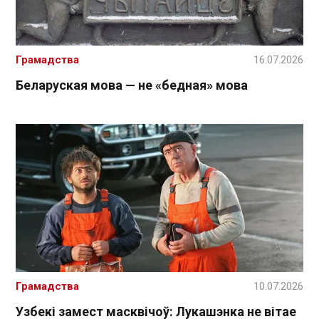
Грамадства
16.07.2026
Беларуская мова — не «бедная» мова
Грамадства
10.07.2026
Узбекі замест масквічоў: Лукашэнка не вітае