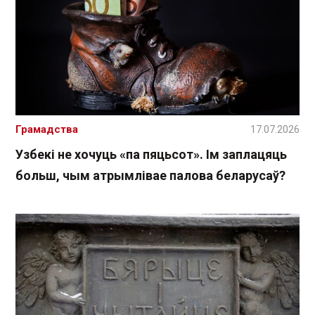
Грамадства
17.07.2026
Узбекі не хочуць «па пяцьсот». Ім заплацяць
больш, чым атрымлівае палова беларусаў?