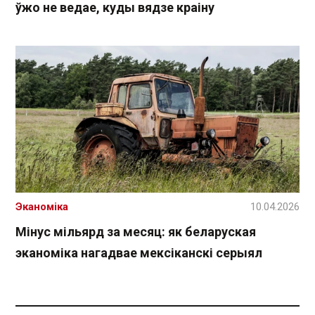
ўжо не ведае, куды вядзе краіну
Эканоміка
10.04.2026
Мінус мільярд за месяц: як беларуская
эканоміка нагадвае мексіканскі серыял