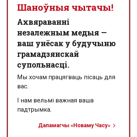
Шаноўныя чытачы!
Aхвяраванні
незалежным медыя —
ваш унёсак у будучыню
грамадзянскай
супольнасці.
Мы хочам працягваць пісаць для
вас.
І нам вельмі важная ваша
падтрымка.
Дапамагчы «Новаму Часу»