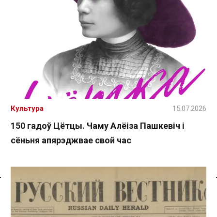
Культура
15.07.2026
150 гадоў Цётцы. Чаму Алёіза Пашкевіч і
сёньня апярэджвае свой час
Спасылка без VPN