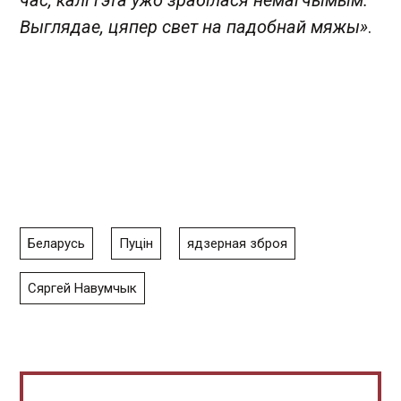
час, калі гэта ўжо зрабілася немагчымым.
Выглядае, цяпер свет на падобнай мяжы»
.
Беларусь
Пуцін
ядзерная зброя
Сяргей Навумчык