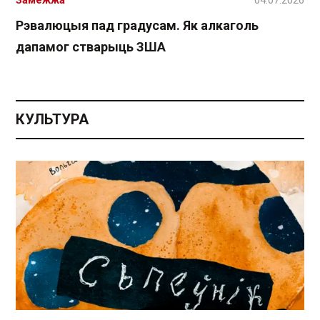
Замежжа
04.07.2026
Рэвалюцыя пад градусам. Як алкаголь
дапамог стварыць ЗША
КУЛЬТУРА