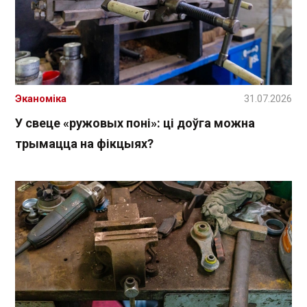
Эканоміка
31.07.2026
У свеце «ружовых поні»: ці доўга можна
трымацца на фікцыях?