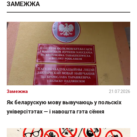
ЗАМЕЖЖА
Замежжа
21.07.2026
Як беларускую мову вывучаюць у польскіх
універсітэтах — і навошта гэта сёння