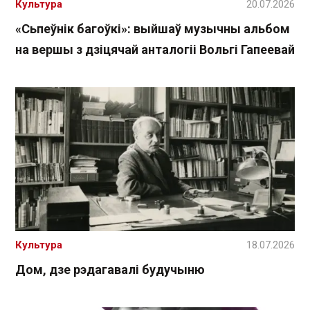
Культура
20.07.2026
«Сьпеўнік багоўкі»: выйшаў музычны альбом
на вершы з дзіцячай анталогіі Вольгі Гапеевай
Культура
18.07.2026
Дом, дзе рэдагавалі будучыню