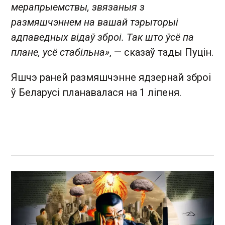
мерапрыемствы, звязаныя з
размяшчэннем на вашай тэрыторыі
адпаведных відаў зброі. Так што ўсё па
плане, усё стабільна»
, — сказаў тады Пуцін.
Яшчэ раней размяшчэнне ядзернай зброі
ў Беларусі планавалася на 1 ліпеня.