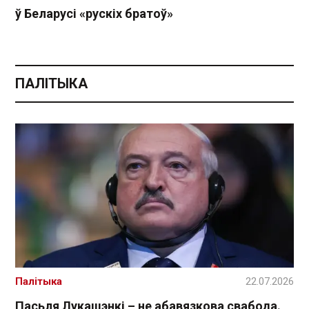
ў Беларусі «рускіх братоў»
ПАЛІТЫКА
Палітыка
22.07.2026
Пасьля Лукашэнкі – не абавязкова свабода.