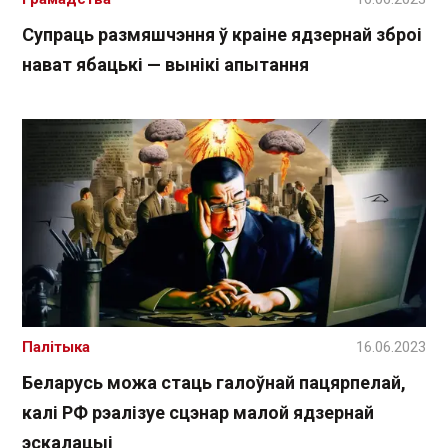
Супраць размяшчэння ў краіне ядзернай зброі
нават ябацькі — вынікі апытання
Палітыка
16.06.2023
Беларусь можа стаць галоўнай пацярпелай,
калі РФ рэалізуе сцэнар малой ядзернай
эскалацыі