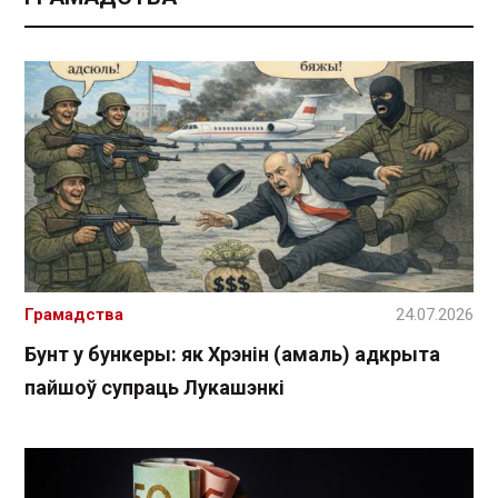
Грамадства
24.07.2026
Бунт у бункеры: як Хрэнін (амаль) адкрыта
пайшоў супраць Лукашэнкі