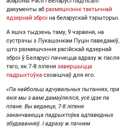
абароны Расіі і Беларусі падпісалі
дакументы аб
размяшчэнні тактычнай
ядзернай зброі
на беларускай тэрыторыі.
А яшчэ тыдзень таму, 9 чэрвеня, на
сустрэчы з Лукашэнкам Пуцін паведаміў,
што размяшчэння расійскай ядзернай
зброі ў Беларусі пачнецца адразу ж пасля
таго, як 7-8 ліпеня
завершыцца
падрыхтоўка
сховішчаў для яго.
«Па найбольш адчувальных пытаннях, пра
якія мы з вамі дамаўляліся, усё ідзе па
плане. Вы ведаеце, 7-8 ліпеня
заканчваецца падрыхтоўка адпаведных
збудаванняў. І адразу ж пачнем