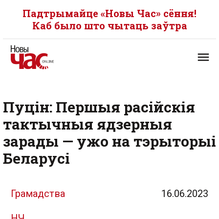
Падтрымайце «Новы Час» сёння!
Каб было што чытаць заўтра
Пуцін: Першыя расійскія
тактычныя ядзерныя
зарады — ужо на тэрыторыі
Беларусі
Грамадства
16.06.2023
НЧ