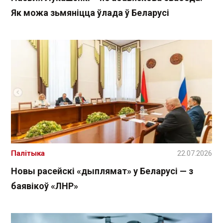
Як можа зьмяніцца ўлада ў Беларусі
Палітыка
22.07.2026
Новы расейскі «дыплямат» у Беларусі — з
баявікоў «ЛНР»