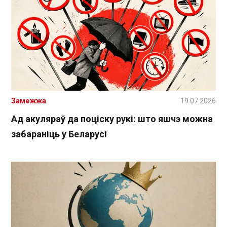
Замежжа
19.07.2026
Ад акуляраў да поціску рукі: што яшчэ можна
забараніць у Беларусі