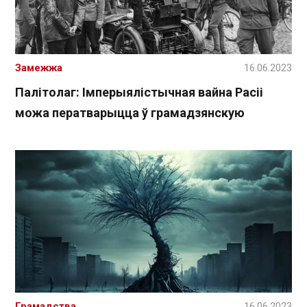
Замежжа
16.06.2023
Палітолаг: Імперыялістычная вайна Расіі
можа ператварыцца ў грамадзянскую
Грамадства
16.06.2023