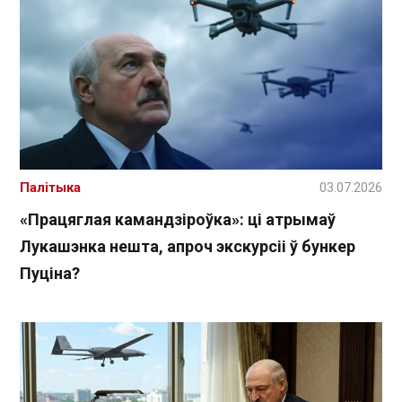
Палітыка
03.07.2026
«Працяглая камандзіроўка»: ці атрымаў
Лукашэнка нешта, апроч экскурсіі ў бункер
Пуціна?