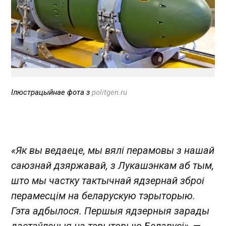
Ілюстрацыйнае фота з
politgen.ru
«Як вы ведаеце, мы вялі перамовы з нашай
саюзнай дзяржавай, з Лукашэнкам аб тым,
што мы частку тактычнай ядзернай зброі
перамесцім на беларускую тэрыторыю.
Гэта адбылося. Першыя ядзерныя зарады
дастаўленыя на тэрыторыю Беларусі»
, —