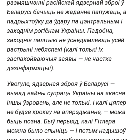
размяшчэнні расійскай ядзернай зброі ў
Беларусі бачыць не жаданне папужаць, а
падрыхтоўку да ўдару па цэнтральным і
заходнім рэгіёнам Украіны. Падобна,
заходнія палітыкі не ўсведамляюць усёй
вастрыні небяспекі (калі толькі іх
заспакойваючыя заявы — не частка
дэзінфармацыі).
Увогуле, ядзерная зброя ў Беларусі —
вывад вайны супраць Украіны на якасна
іншы ўзровень, але не толькі. І калі цяпер
не будзе крокаў на апярэджанне, — можа
быць позна. Быў перыяд, калі Гітлера
можна было спыніць — і потым надышоў