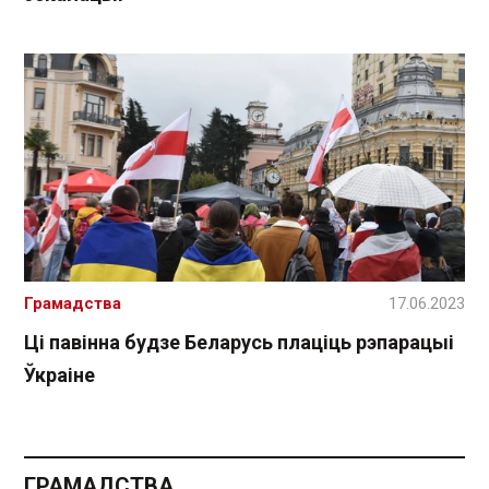
Грамадства
17.06.2023
Ці павінна будзе Беларусь плаціць рэпарацыі
Ўкраіне
ГРАМАДСТВА