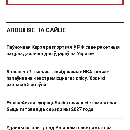
АПОШНЯЕ НА САЙЦЕ
Паўночная Карэя разгортвае ў РФ свае ракетныя
падраздзяленні для ўдараў па Украіне
Больш за 2 тысячы ліквідаваных НКА і новае
папаўненне «экстрэмісцкага» спісу. Хронікі
рэпрэсій 5 жніўня
Еўрапейская супрацьбалістычная сістэма можа
быць гатовая да сярэдзіны 2027 года
Удзельнікі злёту пад Расонамі паведамілі пра