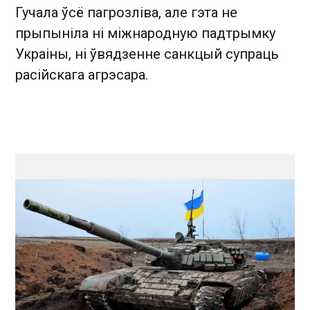
Гучала ўсё пагрозліва, але гэта не
прыпыніла ні міжнародную падтрымку
Украіны, ні ўвядзенне санкцый супраць
расійскага агрэсара.