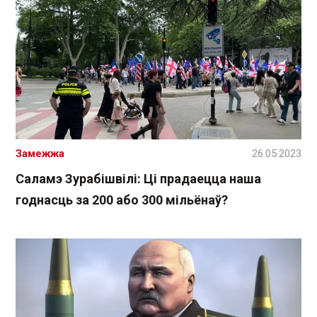
Замежжа
26.05.2023
Саламэ Зурабішвілі: Ці прадаецца наша
годнасць за 200 або 300 мільёнаў?