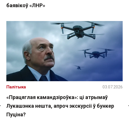
баявікоў «ЛНР»
Палітыка
03.07.2026
«Працяглая камандзіроўка»: ці атрымаў
Лукашэнка нешта, апроч экскурсіі ў бункер
Спасылка без VPN
Пуціна?