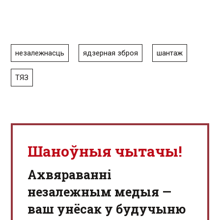
незалежнасць
ядзерная зброя
шантаж
ТЯЗ
Шаноўныя чытачы!
Aхвяраванні
незалежным медыя —
ваш унёсак у будучыню