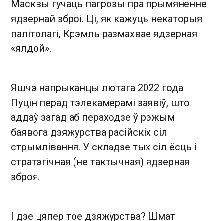
Масквы гучаць пагрозы пра прымяненне
ядзернай зброі. Ці, як кажуць некаторыя
палітолагі, Крэмль размахвае ядзерная
«ялдой».
Яшчэ напрыканцы лютага 2022 года
Пуцін перад тэлекамерамі заявіў, што
аддаў загад аб пераходзе ў рэжым
баявога дзяжурства расійскіх сіл
стрымлівання. У складзе тых сіл ёсць і
стратэгічная (не тактычная) ядзерная
зброя.
І дзе цяпер тое дзяжурства? Шмат