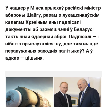
У чацвер у Мінск прыехаў расійскі міністр
абароны Шайгу, разам з лукашэнкаўскім
калегам Хрэніным яны падпісалі
дакументы аб размяшчэнні ў Беларусі
тактычнай ядзернай зброі. Падпісалі — і
нібыта прыслухаліся: ну, дзе там выццё
перапужаных заходніх палітыкаў? А ў
адказ — цішыня.