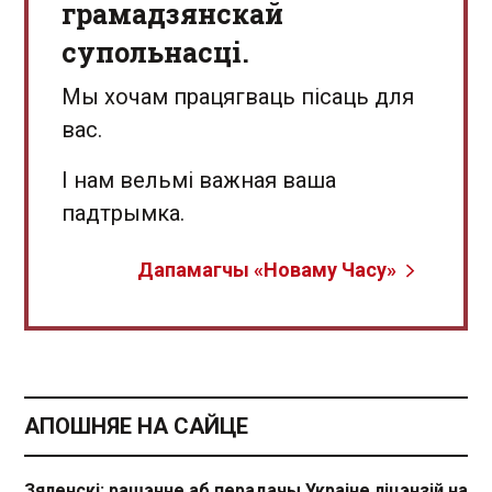
грамадзянскай
супольнасці.
Мы хочам працягваць пісаць для
вас.
І нам вельмі важная ваша
падтрымка.
Дапамагчы «Новаму Часу»
АПОШНЯЕ НА САЙЦЕ
Зяленскі: рашэнне аб перадачы Украіне ліцэнзій на