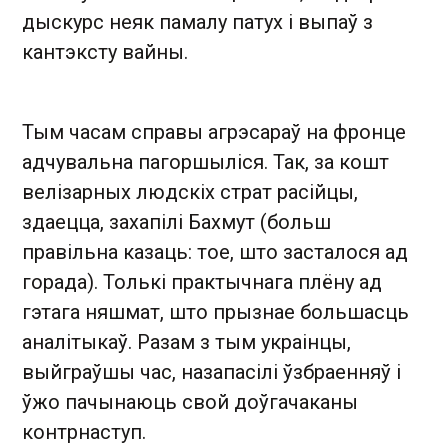
дыскурс неяк памалу патух і выпаў з
кантэксту вайны.
Тым часам справы агрэсараў на фронце
адчувальна пагоршыліся. Так, за кошт
велізарных людскіх страт расійцы,
здаецца, захапілі Бахмут (больш
правільна казаць: тое, што засталося ад
горада). Толькі практычнага плёну ад
гэтага няшмат, што прызнае большасць
аналітыкаў. Разам з тым украінцы,
выйграўшы час, назапасілі ўзбраенняў і
ўжо пачынаюць свой доўгачаканы
контрнаступ.