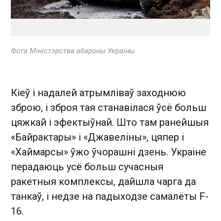
Фота Міністэрства абароны Украіны
Кіеў і надалей атрымліваў заходнюю
зброю, і зброя тая станавілася ўсё больш
цяжкай і эфектыўнай. Што там ранейшыя
«Байрактары» і «Джавеліны», цяпер і
«Хаймарсы» ўжо ўчорашні дзень. Украіне
перадаюць усё больш сучасныя
ракетныя комплексы, дайшла чарга да
танкаў, і недзе на падыходзе самалёты F-
16.