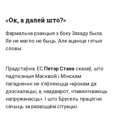
«Ок, а далей што?»
Фармальна рэакцыя з боку Захаду была.
Яе не магло не быць. Але ацаніце гэтыя
словы.
Прадстаўнік ЕС
Петэр Стана
сказаў, што
падпісаныя Масквой і Мінскам
пагадненні не з'яўляюцца «крокам да
дээскалацыі, а, наадварот, «павялічваюць
напружанасць». І што Брусель працягне
сачыць за развіццём сітуацыі.