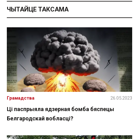
ЧЫТАЙЦЕ ТАКСАМА
Грамадства
26.05.2023
Ці паспрыяла ядзерная бомба бяспецы
Белгародскай вобласці?