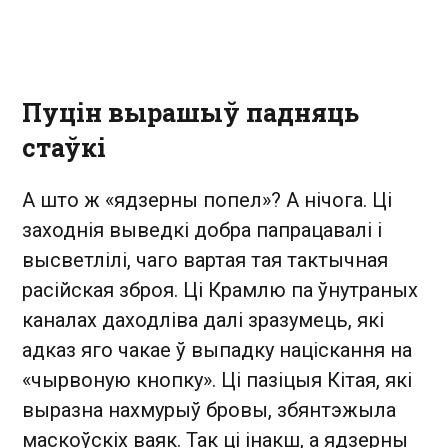
Пуцін вырашыў падняць
стаўкі
А што ж «ядзерны попел»? А нічога. Ці
заходнія выведкі добра папрацавалі і
высветлілі, чаго вартая тая тактычная
расійская зброя. Ці Крамлю па ўнутраных
каналах даходліва далі зразумець, які
адказ яго чакае ў выпадку націскання на
«чырвоную кнопку». Ці пазіцыя Кітая, які
выразна нахмурыў бровы, збянтэжыла
маскоўскіх ваяк. Так ці інакш, а ядзерны