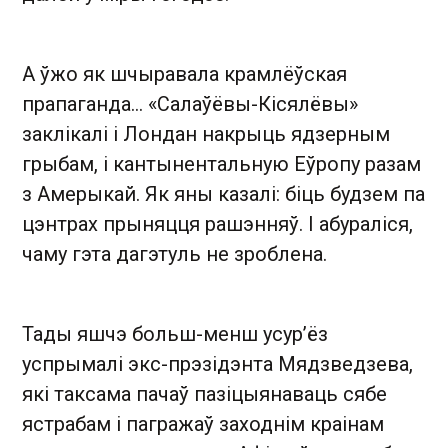
А ўжо як шчыравала крамлёўская
прапаганда… «Салаўёвы-Кісялёвы»
заклікалі і Лондан накрыць ядзерным
грыбам, і кантынентальную Еўропу разам
з Амерыкай. Як яны казалі: біць будзем па
цэнтрах прыняцця рашэнняў. І абураліся,
чаму гэта дагэтуль не зроблена.
Тады яшчэ больш-менш усур’ёз
успрымалі экс-прэзідэнта Мядзведзева,
які таксама пачаў пазіцыянаваць сябе
ястрабам і пагражаў заходнім краінам