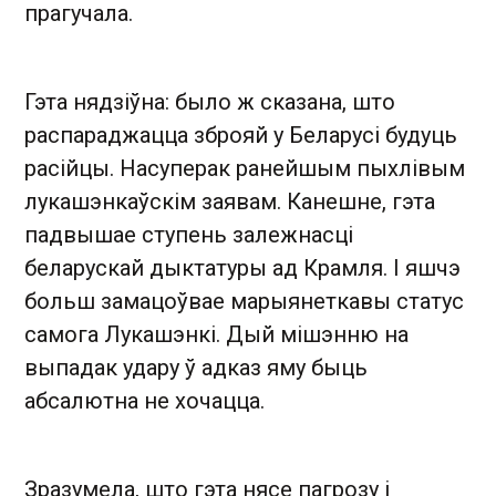
прагучала.
Гэта нядзіўна: было ж сказана, што
распараджацца зброяй у Беларусі будуць
расійцы. Насуперак ранейшым пыхлівым
лукашэнкаўскім заявам. Канешне, гэта
падвышае ступень залежнасці
беларускай дыктатуры ад Крамля. І яшчэ
больш замацоўвае марыянеткавы статус
самога Лукашэнкі. Дый мішэнню на
выпадак удару ў адказ яму быць
абсалютна не хочацца.
Зразумела, што гэта нясе пагрозу і