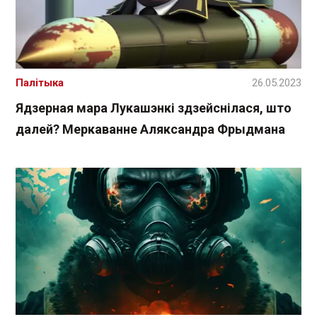
Палітыка
26.05.2023
Ядзерная мара Лукашэнкі здзейснілася, што
далей? Меркаванне Аляксандра Фрыдмана