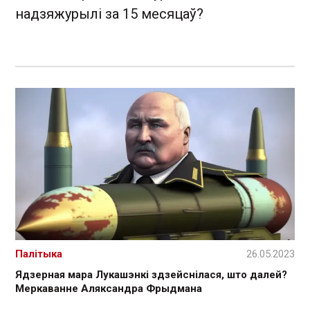
надзяжурылі за 15 месяцаў?
Палітыка
26.05.2023
Ядзерная мара Лукашэнкі здзейснілася, што далей?
Меркаванне Аляксандра Фрыдмана