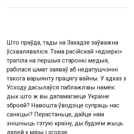
Што праўда, тады на Захадзе заўважна
ўсхваляваліся. Тэма расійскай «ядзеркі»
трапіла на першыя старонкі медыя,
рабілася шмат заяваў аб недапушчэнні
такога варыянту працягу вайны. У адказ з
Усходу дасылаўся паблажлівы намёк:
дык што ж вы дапамагаеце Украіне
зброяй? Навошта ўводзіце супраць нас
санкцыі? Перастаньце, дайце нам
знішчыць гэтую краіну, ды будзем жыць
далей у міры і згодзе.