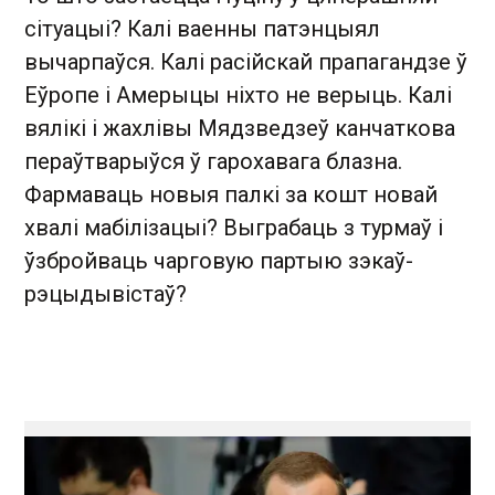
сітуацыі? Калі ваенны патэнцыял
вычарпаўся. Калі расійскай прапагандзе ў
Еўропе і Амерыцы ніхто не верыць. Калі
вялікі і жахлівы Мядзведзеў канчаткова
пераўтварыўся ў гарохавага блазна.
Фармаваць новыя палкі за кошт новай
хвалі мабілізацыі? Выграбаць з турмаў і
ўзбройваць чарговую партыю зэкаў-
рэцыдывістаў?