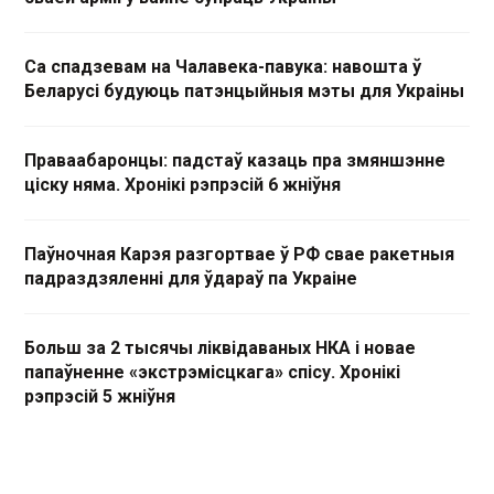
Са спадзевам на Чалавека-павука: навошта ў
Беларусі будуюць патэнцыйныя мэты для Украіны
Праваабаронцы: падстаў казаць пра змяншэнне
ціску няма. Хронікі рэпрэсій 6 жніўня
Паўночная Карэя разгортвае ў РФ свае ракетныя
падраздзяленні для ўдараў па Украіне
Больш за 2 тысячы ліквідаваных НКА і новае
папаўненне «экстрэмісцкага» спісу. Хронікі
рэпрэсій 5 жніўня