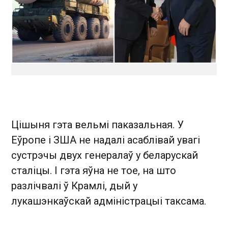
Цішыня гэта вельмі паказальная. У
Еўропе і ЗША не надалі асаблівай увагі
сустрэчы двух генералаў у беларускай
сталіцы. І гэта яўна не тое, на што
разлічвалі ў Крамлі, дый у
лукашэнкаўскай адміністрацыі таксама.