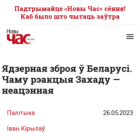
Падтрымайце «Новы Час» сёння!
Каб было што чытаць заўтра
Ядзерная зброя ў Беларусі.
Чаму рэакцыя Захаду —
неацэнная
Палітыка
26.05.2023
Іван Кірылаў