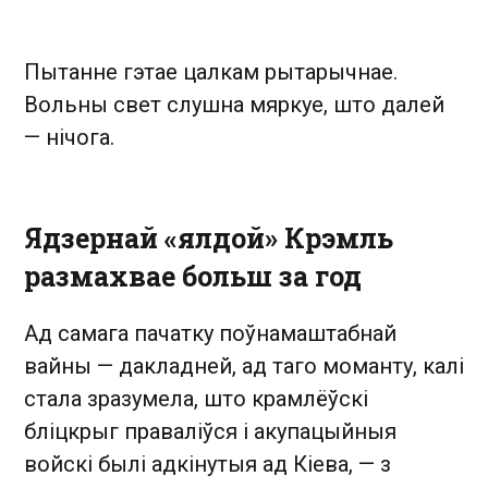
Пытанне гэтае цалкам рытарычнае.
Вольны свет слушна мяркуе, што далей
— нічога.
Ядзернай «ялдой» Крэмль
размахвае больш за год
Ад самага пачатку поўнамаштабнай
вайны — дакладней, ад таго моманту, калі
стала зразумела, што крамлёўскі
бліцкрыг праваліўся і акупацыйныя
войскі былі адкінутыя ад Кіева, — з