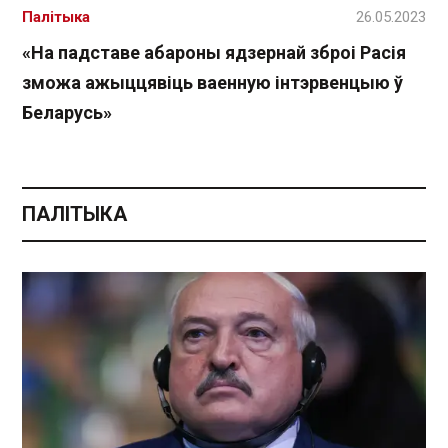
Палітыка
26.05.2023
«На падставе абароны ядзернай зброі Расія
зможа ажыццявіць ваенную інтэрвенцыю ў
Беларусь»
ПАЛІТЫКА