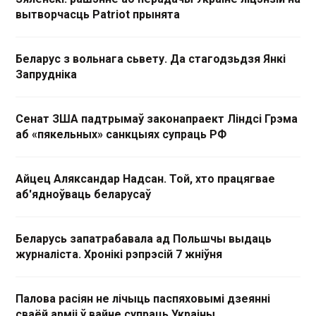
вытворчасць Patriot прынята
Беларус з вольнага сьвету. Да стагодзьдзя Янкі
Запрудніка
Сенат ЗША падтрымаў законапраект Ліндсі Грэма
аб «пякельных» санкцыях супраць РФ
Айцец Аляксандар Надсан. Той, хто працягвае
аб'ядноўваць беларусаў
Беларусь запатрабавала ад Польшчы выдаць
журналіста. Хронікі рэпрэсій 7 жніўня
Палова расіян не лічыць паспяховымі дзеянні
сваёй арміі ў вайне супраць Украіны