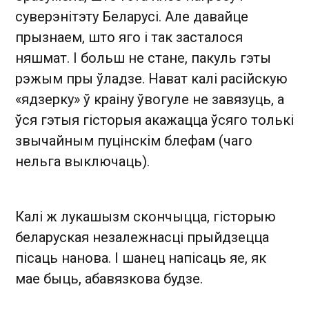
суверэнітэту Беларусі. Але давайце
прызнаем, што яго і так засталося
няшмат. І больш не стане, пакуль гэты
рэжым пры ўладзе. Нават калі расійскую
«ядзерку» ў краіну ўвогуле не завязуць, а
ўся гэтыя гісторыя акажацца ўсяго толькі
звычайным пуцінскім блефам (чаго
нельга выключаць).
Калі ж лукашызм скончыцца, гісторыю
беларуская незалежнасці прыйдзецца
пісаць нанова. І шанец напісаць яе, як
мае быць, абавязкова будзе.