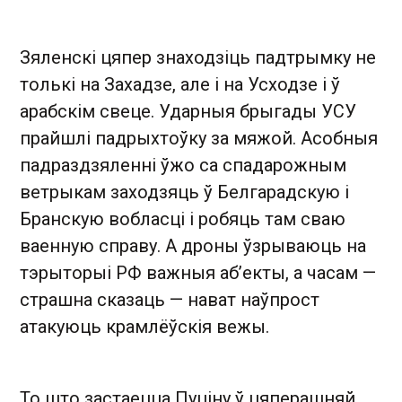
Зяленскі цяпер знаходзіць падтрымку не
толькі на Захадзе, але і на Усходзе і ў
арабскім свеце. Ударныя брыгады УСУ
прайшлі падрыхтоўку за мяжой. Асобныя
падраздзяленні ўжо са спадарожным
ветрыкам заходзяць ў Белгарадскую і
Бранскую вобласці і робяць там сваю
ваенную справу. А дроны ўзрываюць на
тэрыторыі РФ важныя аб’екты, а часам —
страшна сказаць — нават наўпрост
атакуюць крамлёўскія вежы.
То што застаецца Пуціну ў цяперашняй