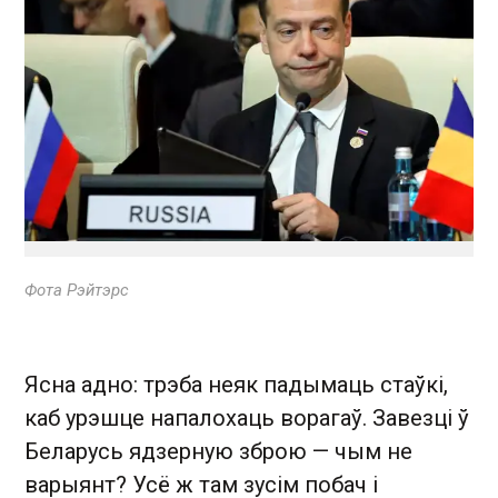
Фота Рэйтэрс
Ясна адно: трэба неяк падымаць стаўкі,
каб урэшце напалохаць ворагаў. Завезці ў
Беларусь ядзерную зброю — чым не
варыянт? Усё ж там зусім побач і