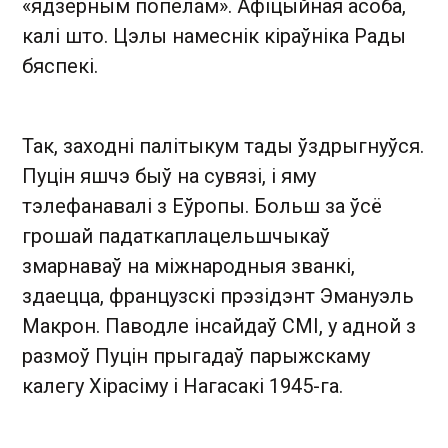
«ядзерным попелам». Афіцыйная асоба,
калі што. Цэлы намеснік кіраўніка Рады
бяспекі.
Так, заходні палітыкум тады ўздрыгнуўся.
Пуцін яшчэ быў на сувязі, і яму
тэлефанавалі з Еўропы. Больш за ўсё
грошай падаткаплацельшчыкаў
змарнаваў на міжнародныя званкі,
здаецца, французскі прэзідэнт Эмануэль
Макрон. Паводле інсайдаў СМІ, у адной з
размоў Пуцін прыгадаў парыжскаму
калегу Хірасіму і Нагасакі 1945-га.