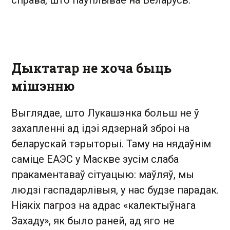
Дыктатар не хоча быць
мішэнню
Выглядае, што Лукашэнка больш не ў
захапленні ад ідэі ядзернай зброі на
беларускай тэрыторыі. Таму на нядаўнім
саміце ЕАЭС у Маскве зусім слаба
пракаментаваў сітуацыю: маўляў, мы
людзі гаспадарлівыя, у нас будзе парадак.
Ніякіх пагроз на адрас «калектыўнага
Захаду», як было раней, ад яго не