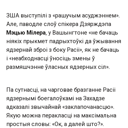
ЗША выступілі з «рашучым асуджэннем».
Але, паводле слоў спікера Дзярждэпа
Мэцью Мілера
, у Вашынгтоне «не бачаць
ніякіх прыкмет падрыхтоўкі да ўжывання
ядзернай зброі з боку Расіі», як не бачаць
і «неабходнасці ўносіць змены ў
размяшчэнне ўласных ядзерных сіл».
Па сутнасці, на чарговае бразганне Расіі
ядзернымі боегалоўкамі на Захадзе
адказалі звычайнай «заклапочанасцю».
Якую можна перакласці на максімальна
простыя словы: «Ок, а далей што?».