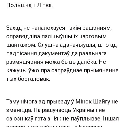
Польшча, і Літва.
Захад не напалохаўся такім рашэнням,
справядліва палічыўшы іх чарговым
шантажом. Слушна адзначыўшы, што ад
падпісання дакументаў да рэальнага
размяшчэння можа быць далёка. Не
кажучы ўжо пра сапраўднае прымяненне
тых боегаловак.
Таму нічога ад прыезду ў Мінск Шайгу не
зменіцца. На рашучасць Украіны і яе
саюзнікаў гэта аніяк не паўплывае. Іншая
справа, што паўплывае на Беларусь.