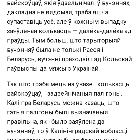
вайскоўцаў, якія ўдзельнічалі ў вучэннях,
дакладна не вядомая, трэба яшчэ
супаставіць усё, але ў кожным выпадку
заяўленая колькасць — далёка-далёка ад
праўды. Тым больш, што тэрыторыяй
вучэнняў была не толькі Расея і
Беларусь, вучэнні праходзілі ад Кольскай
паўвыспы да мяжы з Украінай.
Так што трэба мець на ўвазе і колькасць
вайскоўцаў, і задзейнічаныя палігоны.
Калі пра Беларусь можна казаць, што
гэтыя палігоны былі вызначаныя
правільна, як і было заяўлена да
вучэнняў, то ў Калінінградскай вобласці