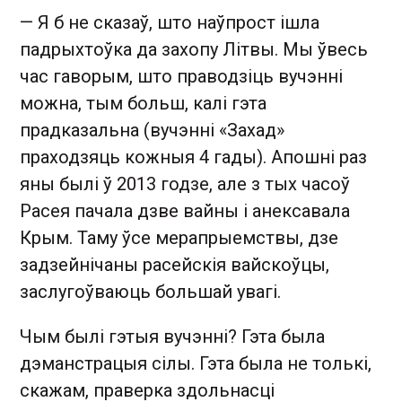
— Я б не сказаў, што наўпрост ішла
падрыхтоўка да захопу Літвы. Мы ўвесь
час гаворым, што праводзіць вучэнні
можна, тым больш, калі гэта
прадказальна (вучэнні «Захад»
праходзяць кожныя 4 гады). Апошні раз
яны былі ў 2013 годзе, але з тых часоў
Расея пачала дзве вайны і анексавала
Крым. Таму ўсе мерапрыемствы, дзе
задзейнічаны расейскія вайскоўцы,
заслугоўваюць большай увагі.
Чым былі гэтыя вучэнні? Гэта была
дэманстрацыя сілы. Гэта была не толькі,
скажам, праверка здольнасці