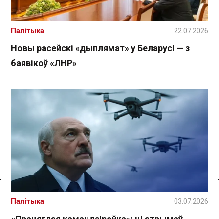
Палітыка
22.07.2026
Новы расейскі «дыплямат» у Беларусі — з
баявікоў «ЛНР»
Спасылка без VPN
Палітыка
03.07.2026
«Працяглая камандзіроўка»: ці атрымаў