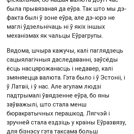
была прывязаная да еўра. Так што мы дэ-
факта былі ў зоне еўра, але дэ-юрэ не
маглі ўдзельнічаць ні ў якіх іншых
механізмах як чальцы Еўрагрупы.
Вядома, шчыра кажучы, калі паглядзець
сацыялагічныя даследаванні, заўсёды
ёсць насцярожанасць і недавер, калі
змяняецца валюта. Гэта было і ў Эстоніі, і
ў Латвіі, і ў нас. Але агулам людзі
падтрымалі ўвядзенне еўра, бо яны
заўважылі, што стала менш
бюракратычных перашкод. Лягчэй і
зручней стала ездзіць у краіны Еўразвязу,
для бізнэсу гэта таксама больш