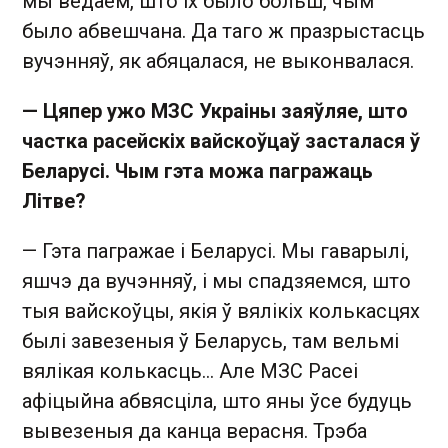
мы ведаем, што іх было больш, чым
было абвешчана. Да таго ж празрыстасць
вучэнняў, як абяцалася, не выконвалася.
— Цяпер ужо МЗС Украіны заяўляе, што
частка расейскіх вайскоўцаў засталася ў
Беларусі. Чым гэта можа пагражаць
Літве?
— Гэта пагражае і Беларусі. Мы гаварылі,
яшчэ да вучэнняў, і мы спадзяемся, што
тыя вайскоўцы, якія ў вялікіх колькасцях
былі завезеныя ў Беларусь, там вельмі
вялікая колькасць... Але МЗС Расеі
афіцыйна абвясціла, што яны ўсе будуць
вывезеныя да канца верасня. Трэба