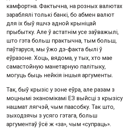
камфортна. Фактычна, на розных валютах
зараблялі толькі банкі, бо абмен валют
для іх быў яшчэ адной крыніцай
прыбытку. Але ў астатнім усе заўважылі,
што гэта больш практычна, тым больш,
паўтаруся, мы ўжо дэ-факта былі ў
еўразоне. Хоць, вядома, у тых, хто мае
самастойную манетарную палітыку,
могуць быць нейкія іншыя аргументы.
Так, быў крызіс у зоне еўра, але разам з
моцнымі эканомікамі ЕЗ выйсці з крызісу
нашмат лягчэй, чым паасобку. Так што,
зыходзячы з усяго гэтага, больш
аргументаў ўсё ж «за», чым «супраць».