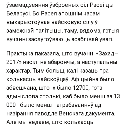
ўзаемадзеяння ўзброеных сіл Расеі ды
Беларусі. Бо Расея апошнім часам
выкарыстоўвае вайсковую сілу ў
замежнай палітыцы, таму, вядома, гэтыя
вучэнні заслугоўваюць асаблівай увагі.
Практыка паказала, што вучэнні «Захад–
2017» насілі не абарончы, а наступальны
характар. Тым больш, калі казаць пра
колькасць вайскоўцаў. Афіцыйна было
абвешчана, што іх было 12700, гэта
адмыслова столькі, каб было менш за 13
000 і было менш патрабаванняў ад
назірання паводле Венскага дакумента.
Але мы ведаем, што колькасць