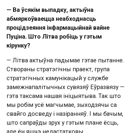
— Ва ўсякім выпадку, актыўна
абмяркоўваецца неабходнасць
процідзеяння інфармацыйнай вайне
Пуціна. Што Літва робіць у гэтым
кірунку?
— Літва актыўна падымае гэтае пытанне.
Створаны стратэгічны праект, група
стратэгічных камунікацый у службе
замежнапалітычных сувязяў Еўразвязу —
гэта таксама нашая ініцыятыва. Так што
мы робім усё магчымае, зыходзячы са
свайго досведу і назіранняў. І мы бачым,
што сапраўды зрух у гэтым плане ёсць,
але ён яшчэ недастатковы.