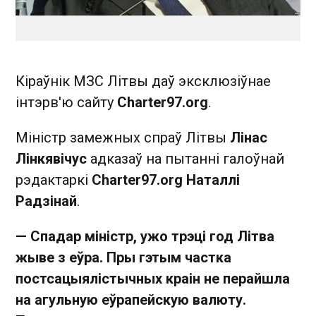
Кіраўнік МЗС Літвы даў эксклюзіўнае
інтэрв'ю сайту
Charter97.org
.
Міністр замежных спраў Літвы
Лінас
Лінкявічус
адказаў на пытанні галоўнай
рэдактаркі
Charter97.org Наталлі
Радзінай
.
— Спадар міністр, ужо трэці год
Літва
жыве з еўра
. Пры гэтым частка
постсацыялістычных краін не перайшла
на агульную еўрапейскую валюту.