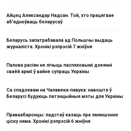
Айцец Аляксандар Надсан. Той, хто працягвае
аб'ядноўваць беларусаў
Беларусь запатрабавала ад Польшчы выдаць
журналіста. Хронікі рэпрэсій 7 жніўня
Палова расіян не лічыць паспяховымі дзеянні
сваёй арміі ў вайне супраць Украіны
Са спадзевам на Чалавека-павука: навошта ў
Беларусі будуюць патэнцыйныя мэты для Украіны
Праваабаронцы: падстаў казаць пра змяншэнне
ціску няма. Хронікі рэпрэсій 6 жніўня