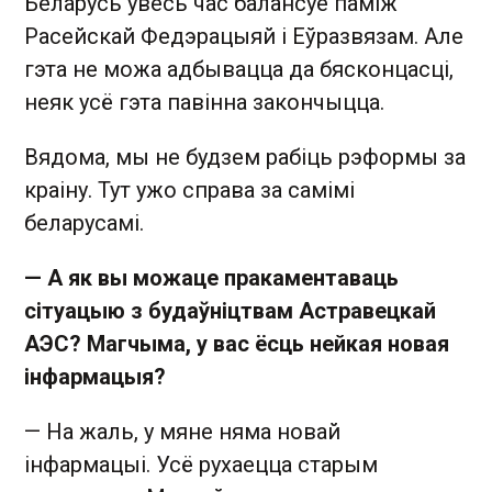
Беларусь увесь час балансуе паміж
Расейскай Федэрацыяй і Еўразвязам. Але
гэта не можа адбывацца да бясконцасці,
неяк усё гэта павінна закончыцца.
Вядома, мы не будзем рабіць рэформы за
краіну. Тут ужо справа за самімі
беларусамі.
— А як вы можаце пракаментаваць
сітуацыю з будаўніцтвам Астравецкай
АЭС? Магчыма, у вас ёсць нейкая новая
інфармацыя?
— На жаль, у мяне няма новай
інфармацыі. Усё рухаецца старым