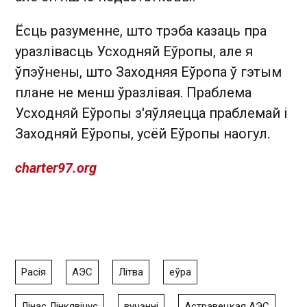
Ёсць разуменне, што трэба казаць пра
уразлівасць Усходняй Еўропы, але я
ўпэўнены, што Заходняя Еўропа ў гэтым
плане не менш ўразлівая. Праблема
Усходняй Еўропы з'яўляецца праблемай і
Заходняй Еўропы, усёй Еўропы наогул.
charter97.org
Расія
АЭС
Літва
еўра
Лінас Лінкявічус
вучэнні
Астравецкая АЭС