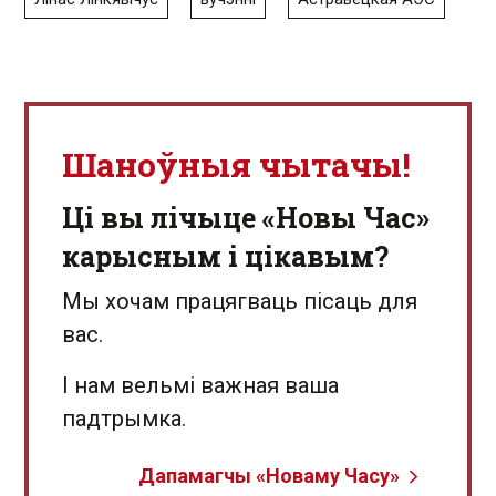
Шаноўныя чытачы!
Ці вы лічыце «Новы Час»
карысным і цікавым?
Мы хочам працягваць пісаць для
вас.
І нам вельмі важная ваша
падтрымка.
Дапамагчы «Новаму Часу»