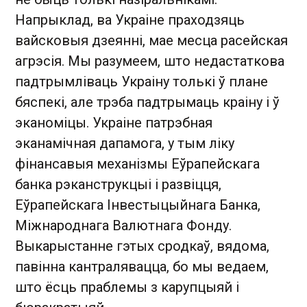
Напрыклад, ва Украіне праходзяць
вайсковыя дзеянні, мае месца расейская
агрэсія. Мы разумеем, што недастаткова
падтрымліваць Украіну толькі ў плане
бяспекі, але трэба падтрымаць краіну і ў
эканоміцы. Украіне патрэбная
эканамічная дапамога, у тым ліку
фінансавыя механізмы Еўрапейскага
банка рэканструкцыі і развіцця,
Еўрапейскага Інвестыцыйнага Банка,
Міжнароднага Валютнага Фонду.
Выкарыстанне гэтых сродкаў, вядома,
павінна кантралявацца, бо мы ведаем,
што ёсць праблемы з карупцыяй і