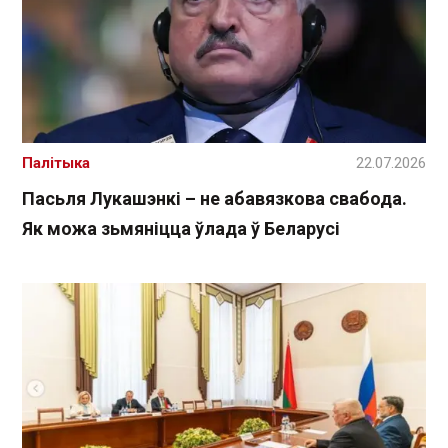
Палітыка
22.07.2026
Пасьля Лукашэнкі – не абавязкова свабода.
Як можа зьмяніцца ўлада ў Беларусі