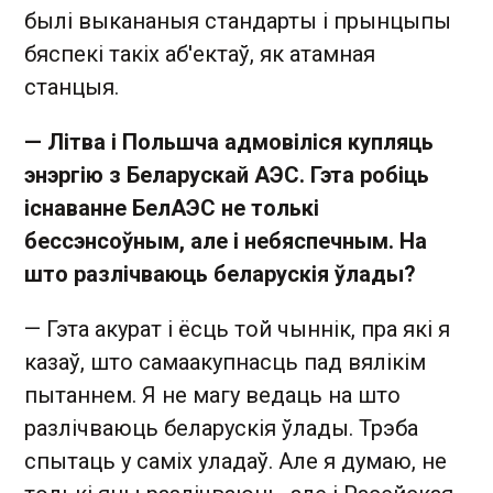
былі выкананыя стандарты і прынцыпы
бяспекі такіх аб'ектаў, як атамная
станцыя.
— Літва і Польшч
а адмовіліся купляць
энэргію
з Беларускай АЭС. Гэта робіць
існаванне БелАЭС не толькі
бессэнсоўным, але і небяспечным. На
што разлічваюць беларускія ўлады?
— Гэта акурат і ёсць той чыннік, пра які я
казаў, што самаакупнасць пад вялікім
пытаннем. Я не магу ведаць на што
разлічваюць беларускія ўлады. Трэба
спытаць у саміх уладаў. Але я думаю, не