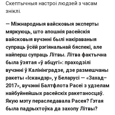
Скептычныя настроі людзей з часам
зніклі.
— Міжнародныя вайсковыя эксперты
мяркуюць, што апошнія расейскія
вайсковыя вучэнні былі накіраваныя
супраць ўсёй рэгіянальнай бяспекі, але
найперш супраць Літвы. Літва фактычна
была ўзятая «ў абцугі»: праходзілі
вучэнні ў Калінінградзе, дзе размешчаны
ракеты «Іскандэр», у Беларусі — «Захад–
2017», вучэнні Балтфлота Расеі з удзелам
найбуйнейшых расейскіх ракетаносцаў.
Якую мэту пераследавала Расея? Гэтая
была падрыхтоўка да захопу Літвы?