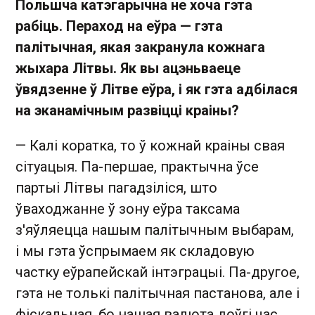
Польшча катэгарычна не хоча гэта
рабіць. Пераход на еўра — гэта
палітычная, якая закранула кожнага
жыхара Літвы. Як вы ацэньваеце
ўвядзенне ў Літве еўра, і як гэта адбілася
на эканамічным развіцці краіны?
— Калі коратка, то ў кожнай краіны свая
сітуацыя. Па-першае, практычна ўсе
партыі Літвы пагадзіліся, што
ўваходжанне ў зону еўра таксама
з'яўляецца нашым палітычным выбарам ,
і мы гэта ўспрымаем як складовую
частку еўрапейскай інтэграцыі. Па-другое,
гэта не толькі палітычная пастанова, але і
фіскальная, бо нашая валюта доўгі час