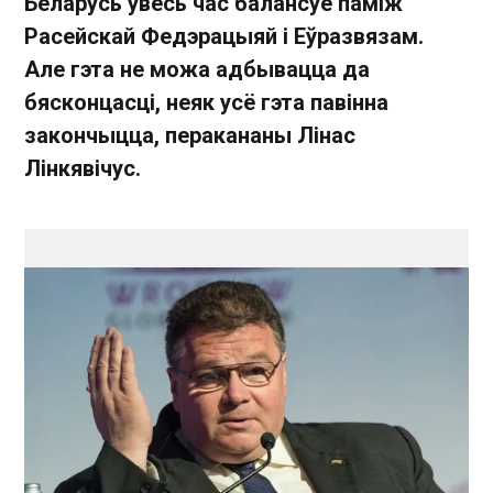
Беларусь увесь час балансуе паміж
Расейскай Федэрацыяй і Еўразвязам.
Але гэта не можа адбывацца да
бясконцасці, неяк усё гэта павінна
закончыцца, перакананы Лінас
Лінкявічус.