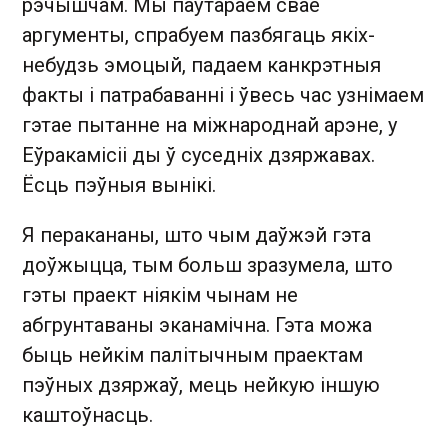
рэчышчам. Мы паўтараем свае
аргументы, спрабуем пазбягаць якіх-
небудзь эмоцый, падаем канкрэтныя
факты і патрабаванні і ўвесь час узнімаем
гэтае пытанне на міжнароднай арэне, у
Еўракамісіі ды ў суседніх дзяржавах.
Ёсць пэўныя вынікі.
Я перакананы, што чым даўжэй гэта
доўжыцца, тым больш зразумела, што
гэты праект ніякім чынам не
абгрунтаваны эканамічна. Гэта можа
быць нейкім палітычным праектам
пэўных дзяржаў, мець нейкую іншую
каштоўнасць.