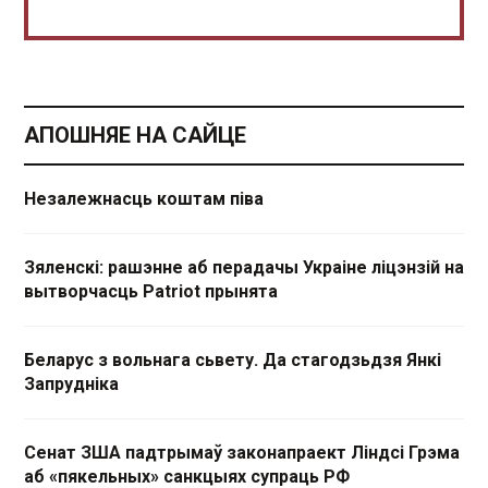
АПОШНЯЕ НА САЙЦЕ
Незалежнасць коштам піва
Зяленскі: рашэнне аб перадачы Украіне ліцэнзій на
вытворчасць Patriot прынята
Беларус з вольнага сьвету. Да стагодзьдзя Янкі
Запрудніка
Сенат ЗША падтрымаў законапраект Ліндсі Грэма
аб «пякельных» санкцыях супраць РФ