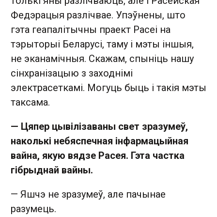
толькі яны разлічваюць, але і Расейская
Федэрацыя разлічвае. Упэўнены, што
гэта геапалітычны праект Расеі на
тэрыторыі Беларусі, таму і мэты іншыя,
не эканамічныя. Скажам, спыніць нашу
сінхранізацыю з заходнімі
электрасеткамі. Могуць быць і такія мэты
таксама.
— Цяпер цывілізаваны свет зразумеў,
наколькі небяспечная
інфармацыйная
вайна, якую вядзе Расея. Гэта частка
гібрыднай вайны.
— Яшчэ не зразумеў, але пачынае
разумець.