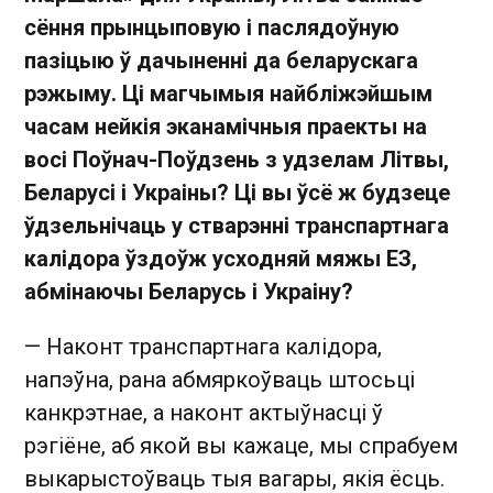
сёння прынцыповую і паслядоўную
пазіцыю ў дачыненні да беларускага
рэжыму. Ці магчымыя найбліжэйшым
часам нейкія эканамічныя праекты на
восі Поўнач-Поўдзень з удзелам Літвы,
Беларусі і Украіны? Ці вы ўсё ж будзеце
ўдзельнічаць у стварэнні транспартнага
калідора ўздоўж усходняй мяжы ЕЗ,
абмінаючы Беларусь і Украіну?
— Наконт транспартнага калідора,
напэўна, рана абмяркоўваць штосьці
канкрэтнае, а наконт актыўнасці ў
рэгіёне, аб якой вы кажаце, мы спрабуем
выкарыстоўваць тыя вагары, якія ёсць.