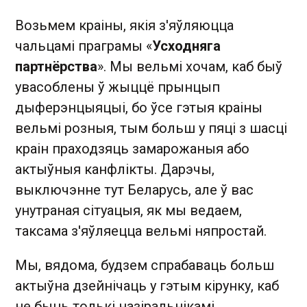
Возьмем краіны, якія з'яўляюцца
чальцамі праграмы «
Усходняга
партнёрства
». Мы вельмі хочам, каб быў
увасоблены ў жыццё прынцып
дыферэнцыяцыі, бо ўсе гэтыя краіны
вельмі розныя, тым больш у пяці з шасці
краін праходзяць замарожаныя або
актыўныя канфлікты. Дарэчы,
выключэнне тут Беларусь, але ў вас
унутраная сітуацыя, як мы ведаем,
таксама з'яўляецца вельмі няпростай.
Мы, вядома, будзем спрабаваць больш
актыўна дзейнічаць у гэтым кірунку, каб
не быць толькі назіральнікамі.