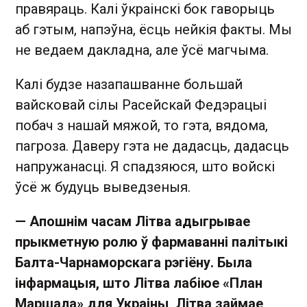
правяраць. Калі ўкраінскі бок гаворыць
аб гэтым, напэўна, ёсць нейкія факты. Мы
не ведаем дакладна, але ўсё магчыма.
Калі будзе назапашванне большай
вайсковай сілы Расейскай Федэрацыі
побач з нашай мяжой, то гэта, вядома,
пагроза. Даверу гэта не дадасць, дадасць
напружанасці. Я спадзяюся, што войскі
ўсё ж будуць выведзеныя.
— Апошнім часам Літва адыгрывае
прыкметную ролю ў фармаванні палітыкі
Балта-Чарнаморскага рэгіёну. Была
інфармацыя, што Літва лабіюе «План
Маршала» для Украіны, Літва займае