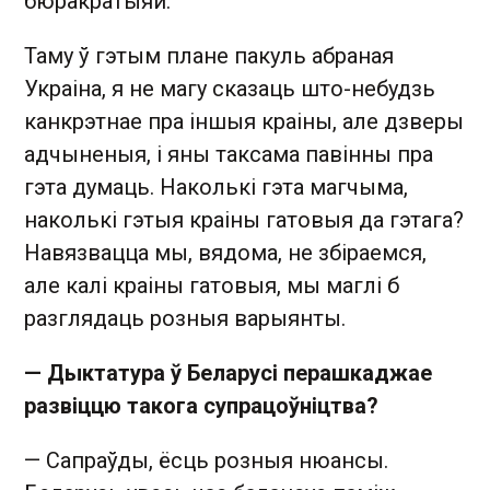
бюракратыяй.
Таму ў гэтым плане пакуль абраная
Украіна, я не магу сказаць што-небудзь
канкрэтнае пра іншыя краіны, але дзверы
адчыненыя, і яны таксама павінны пра
гэта думаць. Наколькі гэта магчыма,
наколькі гэтыя краіны гатовыя да гэтага?
Навязвацца мы, вядома, не збіраемся,
але калі краіны гатовыя, мы маглі б
разглядаць розныя варыянты.
— Дыктатура ў Беларусі перашкаджае
развіццю такога супрацоўніцтва?
— Сапраўды, ёсць розныя нюансы.