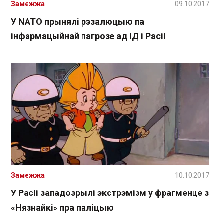
Замежжа
09.10.2017
У NАТО прынялі рэзалюцыю па
інфармацыйнай пагрозе ад ІД і Расіі
Замежжа
10.10.2017
У Расіі западозрылі экстрэмізм у фрагменце з
«Нязнайкі» пра паліцыю