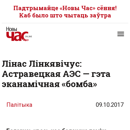
Падтрымайце «Новы Час» сёння!
Каб было што чытаць заўтра
Лінас Лінкявічус:
Астравецкая АЭС — гэта
эканамічная «бомба»
Палітыка
09.10.2017