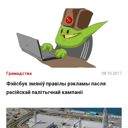
Грамадства
08.10.2017
Фэйсбук змяніў правілы рэкламы пасля
расійскай палітычнай кампаніі