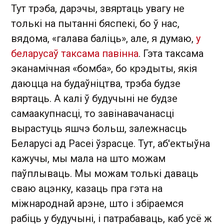
Тут трэба, дарэчы, звяртаць увагу не
толькі на пытанні бяспекі, бо ў нас,
вядома, «галава баліць», але, я думаю,
у
беларусаў таксама павінна
. Гэта таксама
эканамічная «бомба», бо крэдыты, якія
даюцца на будаўніцтва, трэба будзе
вяртаць. А калі ў будучыні не будзе
самаакупнасці, то завінавачанасці
вырастуць яшчэ больш, залежнасць
Беларусі ад Расеі ўзрасце. Тут, аб'ектыўна
кажучы, мы мала на што можам
паўплываць. Мы можам толькі даваць
сваю ацэнку, казаць пра гэта на
міжнароднай арэне, што і збіраемся
рабіць у будучыні, і патрабаваць, каб усё ж