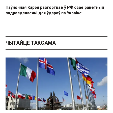
Паўночная Карэя разгортвае ў РФ свае ракетныя
падраздзяленні для ўдараў па Украіне
ЧЫТАЙЦЕ ТАКСАМА