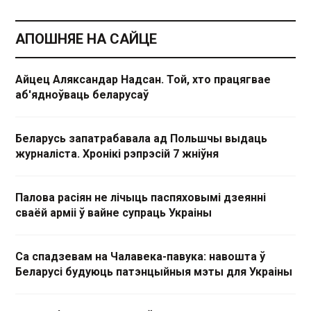
АПОШНЯЕ НА САЙЦЕ
Айцец Аляксандар Надсан. Той, хто працягвае
аб'ядноўваць беларусаў
Беларусь запатрабавала ад Польшчы выдаць
журналіста. Хронікі рэпрэсій 7 жніўня
Палова расіян не лічыць паспяховымі дзеянні
сваёй арміі ў вайне супраць Украіны
Са спадзевам на Чалавека-павука: навошта ў
Беларусі будуюць патэнцыйныя мэты для Украіны