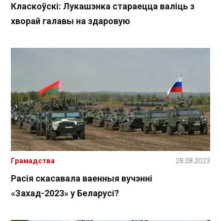
Класкоўскі: Лукашэнка стараецца валіць з
хворай галавы на здаровую
Грамадства
28.08.2023
Расія скасавала ваенныя вучэнні
«Захад-2023» у Беларусі?