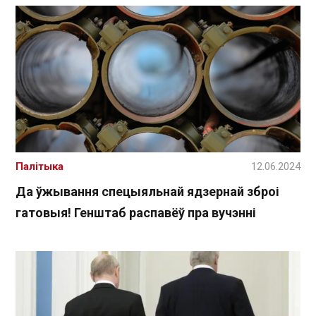
Палітыка
12.06.2024
Да ўжывання спецыяльнай ядзернай зброі
гатовыя! Генштаб распавёў пра вучэнні