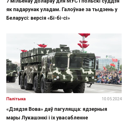
7 мільёнаў долараў для МУС і польскі суддзя
як падарунак уладам. Галоўнае за тыдзень у
Беларусі: версія «Бі-бі-сі»
Палітыка
10.05.2024
«Дзядзя Вова» даў пагуляцца: ядзерныя
мары Лукашэнкі і іх увасабленне