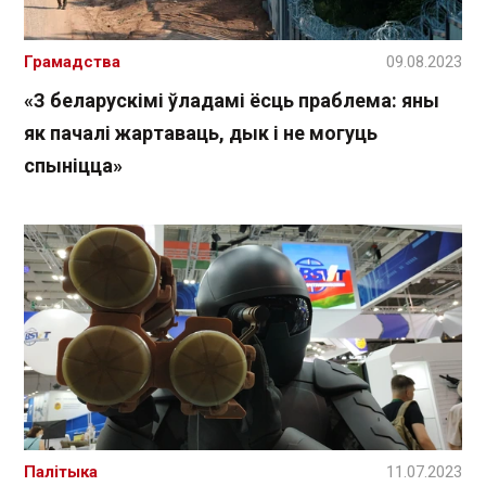
Грамадства
09.08.2023
«З беларускімі ўладамі ёсць праблема: яны
як пачалі жартаваць, дык і не могуць
спыніцца»
Палітыка
11.07.2023