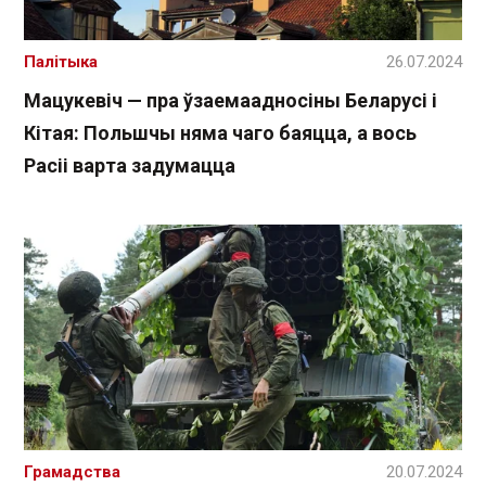
Палітыка
26.07.2024
Мацукевіч — пра ўзаемаадносіны Беларусі і
Кітая: Польшчы няма чаго баяцца, а вось
Расіі варта задумацца
Грамадства
20.07.2024