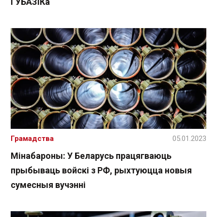
ГУБАЗіКа
Грамадства
05.01.2023
Мінабароны: У Беларусь працягваюць
прыбываць войскі з РФ, рыхтуюцца новыя
сумесныя вучэнні