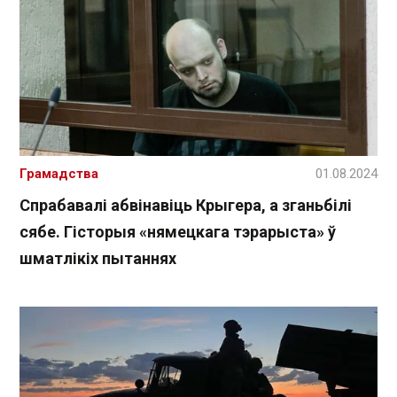
Грамадства
01.08.2024
Спрабавалі абвінавіць Крыгера, а зганьбілі
сябе. Гісторыя «нямецкага тэрарыста» ў
шматлікіх пытаннях