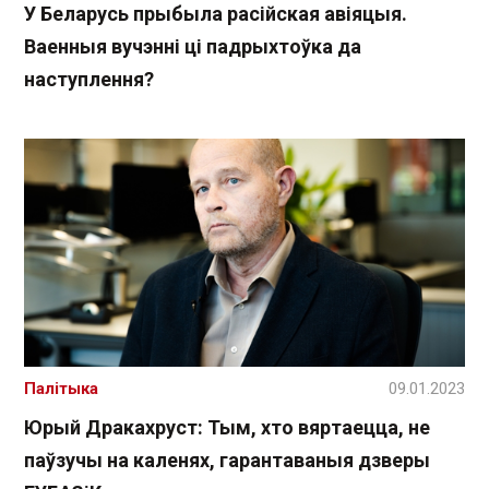
У Беларусь прыбыла расійская авіяцыя.
Ваенныя вучэнні ці падрыхтоўка да
наступлення?
Палітыка
09.01.2023
Юрый Дракахруст: Тым, хто вяртаецца, не
паўзучы на каленях, гарантаваныя дзверы