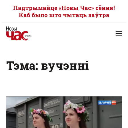
Падтрымайце «Новы Час» сёння!
Каб было што чытаць заўтра
Тэма: вучэнні