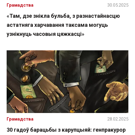
Грамадства
30.05.2025
«Там, дзе знікла бульба, з разнастайнасцю
астатняга харчавання таксама могуць
узнікнуць часовыя цяжкасці»
Грамадства
28.02.2025
30 гадоў барацьбы з карупцыяй: генпракурор