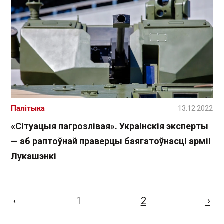
Палітыка
13.12.2022
«Сітуацыя пагрозлівая». Украінскія эксперты
— аб раптоўнай праверцы баягатоўнасці арміі
Лукашэнкі
1
2
›
‹