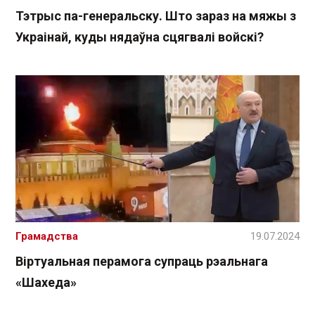
Тэтрыс па-генеральску. Што зараз на мяжы з
Украінай, куды нядаўна сцягвалі войскі?
Грамадства
19.07.2024
Віртуальная перамога супраць рэальнага
«Шахеда»