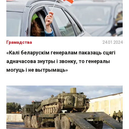
Грамадства
24.01.2024
«Калі беларускім генералам паказаць сцягі
адначасова знутры і звонку, то генералы
могуць і не вытрымаць»