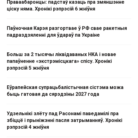
Праваабаронцы: падстаў казаць пра змяншэнне
ціску няма. Хронікі рэпрэсій 6 жніўня
Паўночная Карэя разгортвае ў РФ свае ракетныя
падраздзяленні для ўдараў па Украіне
Больш за 2 тысячы ліквідаваных НКА і новае
папаўненне «экстрэмісцкага» спісу. Хронікі
рэпрэсій 5 жніўня
Еўрапейская супрацьбалістычная сістэма можа
быць гатовая да сярэдзіны 2027 года
Удзельнікі злёту пад Расонамі паведамілі пра
збіццё і прыніжэнні пасля затрыманняў. Хронікі
рэпрэсій 4 жніўня