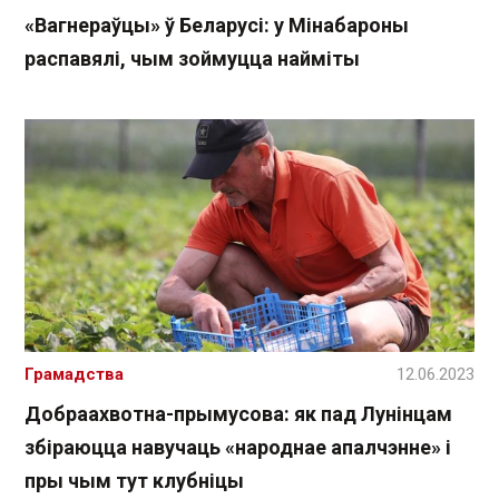
«Вагнераўцы» ў Беларусі: у Мінабароны
распавялі, чым зоймуцца найміты
Грамадства
12.06.2023
Добраахвотна-прымусова: як пад Лунінцам
збіраюцца навучаць «народнае апалчэнне» і
пры чым тут клубніцы