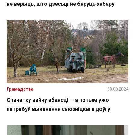
не верыць, што дзесьці не бяруць хабару
Грамадства
08.08.2024
Спачатку вайну абвясці — а потым ужо
патрабуй выканання саюзніцкага доўгу