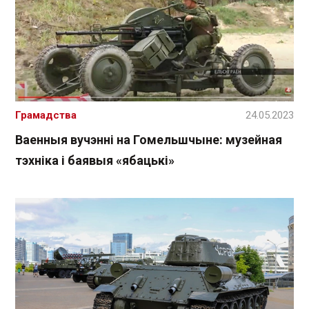
Грамадства
24.05.2023
Ваенныя вучэнні на Гомельшчыне: музейная
тэхніка і баявыя «ябацькі»