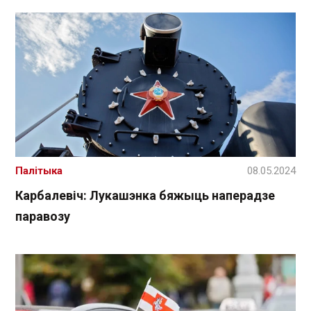
Палітыка
08.05.2024
Карбалевіч: Лукашэнка бяжыць наперадзе
паравозу