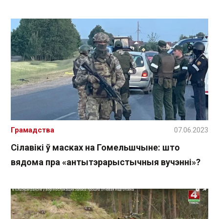
Грамадства
07.06.2023
Сілавікі ў масках на Гомельшчыне: што
вядома пра «антытэрарыстычныя вучэнні»?