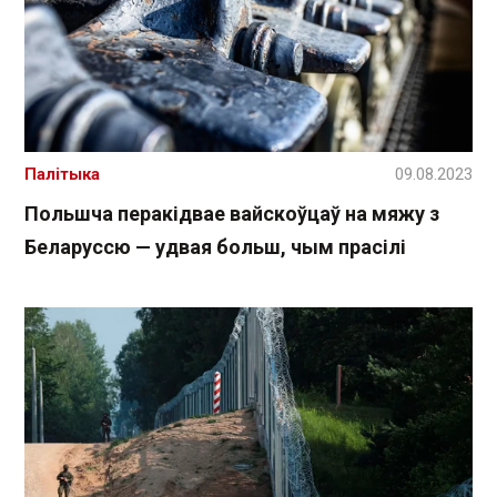
Палітыка
09.08.2023
Польшча перакідвае вайскоўцаў на мяжу з
Беларуссю — удвая больш, чым прасілі