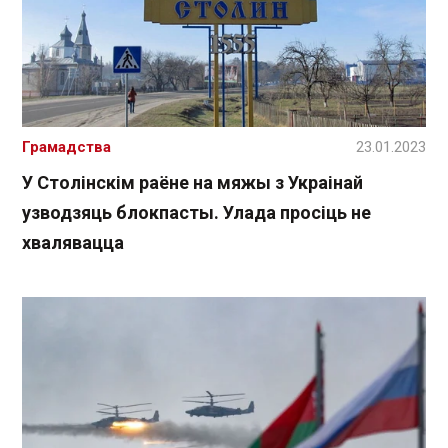
Грамадства
23.01.2023
У Столінскім раёне на мяжы з Украінай
узводзяць блокпасты. Улада просіць не
хвалявацца