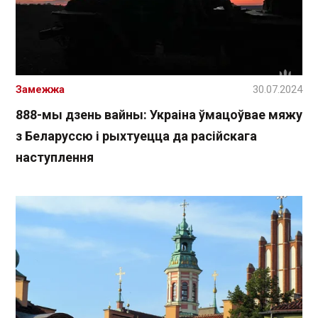
Замежжа
30.07.2024
888-мы дзень вайны: Украіна ўмацоўвае мяжу
з Беларуссю і рыхтуецца да расійскага
наступлення