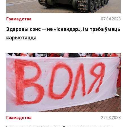
Грамадства
07.04.2023
Здаровы сэнс — не «Іскандэр», ім трэба ўмець
карыстацца
Грамадства
27.03.2023