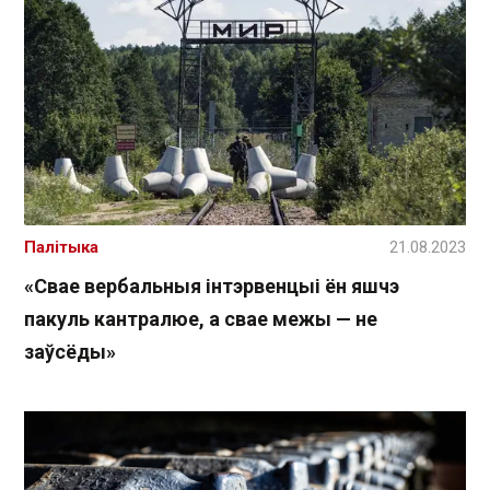
Палітыка
21.08.2023
«Свае вербальныя інтэрвенцыі ён яшчэ
пакуль кантралюе, а свае межы — не
заўсёды»