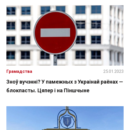
Грамадства
25.01.2023
Зноў вучэнні? У памежных з Украінай раёнах —
блокпасты. Цяпер і на Піншчыне