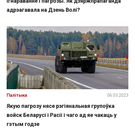
Ігнараванне і пагрозы. Як дзяржпрапаганда
адрэагавала на Дзень Волі?
Палітыка
06.03.2023
Якую пагрозу нясе рэгіянальная групоўка
войск Беларусі і Расіі і чаго ад яе чакаць у
гэтым годзе