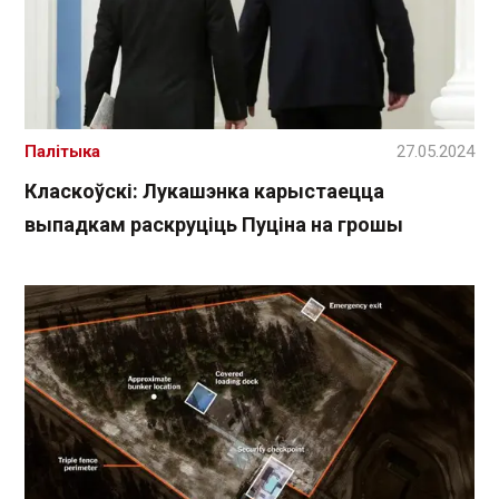
Палітыка
27.05.2024
Класкоўскі: Лукашэнка карыстаецца
выпадкам раскруціць Пуціна на грошы