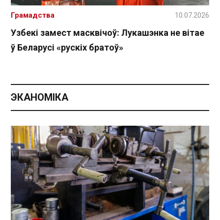
Грамадства
10.07.2026
Узбекі замест масквічоў: Лукашэнка не вітае
ў Беларусі «рускіх братоў»
ЭКАНОМІКА