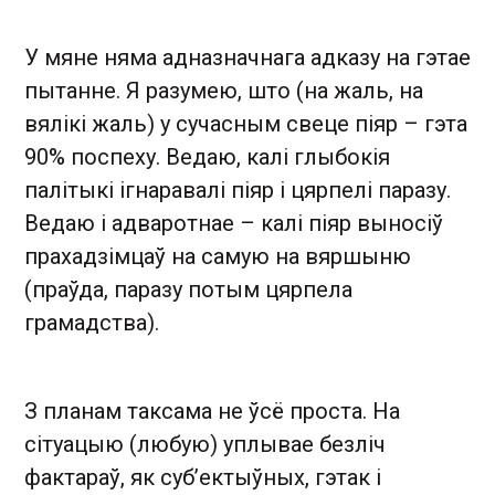
У мяне няма адназначнага адказу на гэтае
пытанне. Я разумею, што (на жаль, на
вялікі жаль) у сучасным свеце піяр – гэта
90% поспеху. Ведаю, калі глыбокія
палітыкі ігнаравалі піяр і цярпелі паразу.
Ведаю і адваротнае – калі піяр выносіў
прахадзімцаў на самую на вяршыню
(праўда, паразу потым цярпела
грамадства).
З планам таксама не ўсё проста. На
сітуацыю (любую) уплывае безліч
фактараў, як суб’ектыўных, гэтак і