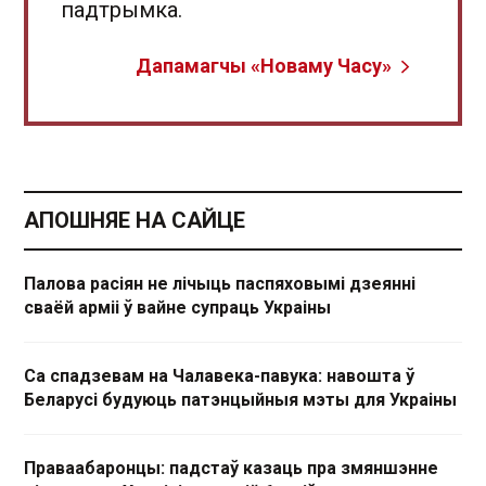
падтрымка.
Дапамагчы «Новаму Часу»
АПОШНЯЕ НА САЙЦЕ
Палова расіян не лічыць паспяховымі дзеянні
сваёй арміі ў вайне супраць Украіны
Са спадзевам на Чалавека-павука: навошта ў
Беларусі будуюць патэнцыйныя мэты для Украіны
Праваабаронцы: падстаў казаць пра змяншэнне