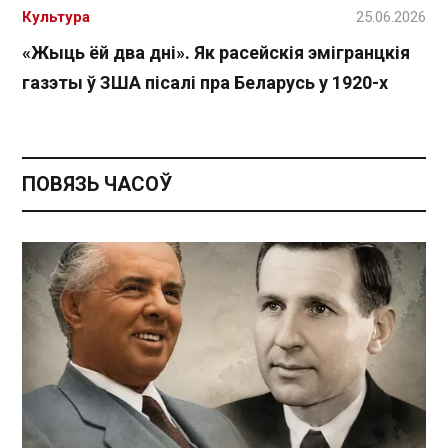
Культура
25.06.2026
«Жыць ёй два дні». Як расейскія эмігранцкія
газэты ў ЗША пісалі пра Беларусь у 1920-х
ПОВЯЗЬ ЧАСОЎ