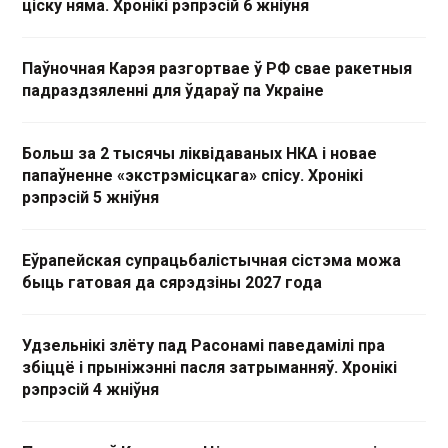
ціску няма. Хронікі рэпрэсій 6 жніўня
Паўночная Карэя разгортвае ў РФ свае ракетныя
падраздзяленні для ўдараў па Украіне
Больш за 2 тысячы ліквідаваных НКА і новае
папаўненне «экстрэмісцкага» спісу. Хронікі
рэпрэсій 5 жніўня
Еўрапейская супрацьбалістычная сістэма можа
быць гатовая да сярэдзіны 2027 года
Удзельнікі злёту пад Расонамі паведамілі пра
збіццё і прыніжэнні пасля затрыманняў. Хронікі
рэпрэсій 4 жніўня