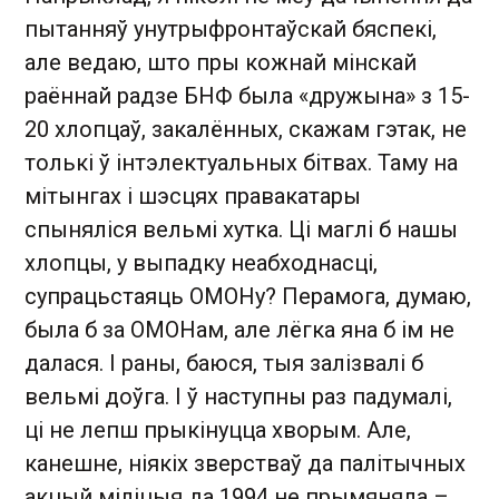
пытанняў унутрыфронтаўскай бяспекі,
але ведаю, што пры кожнай мінскай
раённай радзе БНФ была «дружына» з 15-
20 хлопцаў, закалённых, скажам гэтак, не
толькі ў інтэлектуальных бітвах. Таму на
мітынгах і шэсцях правакатары
спыняліся вельмі хутка. Ці маглі б нашы
хлопцы, у выпадку неабходнасці,
супрацьстаяць ОМОНу? Перамога, думаю,
была б за ОМОНам, але лёгка яна б ім не
далася. І раны, баюся, тыя залізвалі б
вельмі доўга. І ў наступны раз падумалі,
ці не лепш прыкінуцца хворым. Але,
канешне, ніякіх зверстваў да палітычных
акцый міліцыя да 1994 не прымяняла –