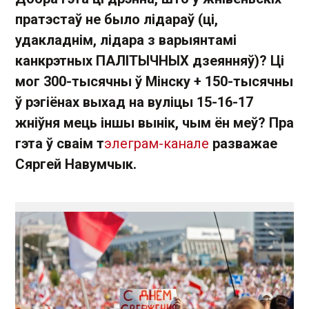
пратэстаў не было лідараў (ці,
удакладнім, лідара з варыянтамі
канкрэтных ПАЛІТЫЧНЫХ дзеянняў)? Ці
мог 300-тысячны ў Мінску + 150-тысячны
ў рэгіёнах выхад на вуліцы 15-16-17
жніўня мець іншы вынік, чым ён меў? Пра
гэта ў сваім т
элеграм-канале
разважае
Сяргей Навумчык.