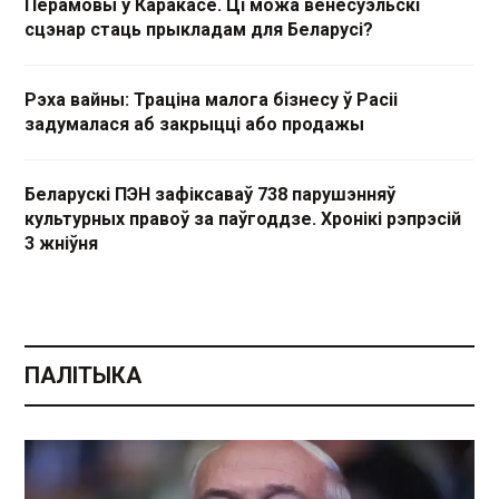
Перамовы ў Каракасе. Ці можа венесуэльскі
сцэнар стаць прыкладам для Беларусі?
Рэха вайны: Траціна малога бізнесу ў Расіі
задумалася аб закрыцці або продажы
Беларускі ПЭН зафіксаваў 738 парушэнняў
культурных правоў за паўгоддзе. Хронікі рэпрэсій
3 жніўня
ПАЛІТЫКА