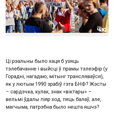
Ці рэальны было хаця б узяць
тэлебачанне і выйсці ў прамы тэлеэфір (у
Горадні, нагадаю, мітынг трансляваўся),
як у лютым 1990 зрабіў гэта БНФ? Жэсты
– сардэчка, кулак, знак «віктары» –
вельмі ўдалы піяр ход, пяць балаў, але,
магчыма, патрэбна было нешта яшчэ?