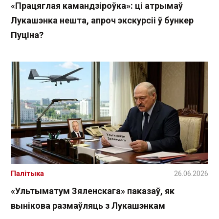
«Працяглая камандзіроўка»: ці атрымаў
Лукашэнка нешта, апроч экскурсіі ў бункер
Пуціна?
Палітыка
26.06.2026
«Ультыматум Зяленскага» паказаў, як
вынікова размаўляць з Лукашэнкам