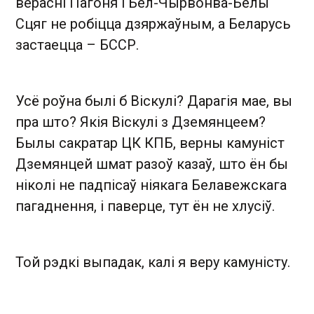
верасні Пагоня і Бел-Чырвонва-Белы
Сцяг не робіцца дзяржаўным, а Беларусь
застаецца – БССР.
Усё роўна былі б Віскулі? Дарагія мае, вы
пра што? Якія Віскулі з Дземянцеем?
Былы сакратар ЦК КПБ, верны камуніст
Дземянцей шмат разоў казаў, што ён бы
ніколі не падпісаў ніякага Белавежскага
пагаднення, і паверце, тут ён не хлусіў.
Той рэдкі выпадак, калі я веру камуністу.