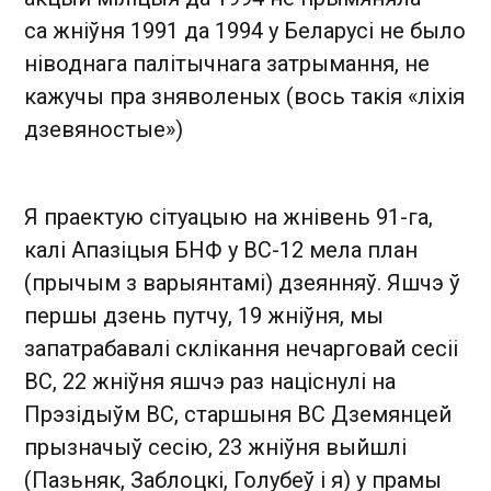
са жніўня 1991 да 1994 у Беларусі не было
ніводнага палітычнага затрымання, не
кажучы пра зняволеных (вось такія «ліхія
дзевяностые»)
Я праектую сітуацыю на жнівень 91-га,
калі Апазіцыя БНФ у ВС-12 мела план
(прычым з варыянтамі) дзеянняў. Яшчэ ў
першы дзень путчу, 19 жніўня, мы
запатрабавалі склікання нечарговай сесіі
ВС, 22 жніўня яшчэ раз націснулі на
Прэзідыўм ВС, старшыня ВС Дземянцей
прызначыў сесію, 23 жніўня выйшлі
(Пазьняк, Заблоцкі, Голубеў і я) у прамы