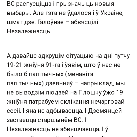
ВС распусціцца і прызначыць новыя
выбары. Але гэта не ўдалося і ў Украіне, і
шмат дзе. Галоўнае – абвясцілі
Незалежнасць.
А давайце адкруцім сітуацыю на дні путчу
19-21 жніўня 91-га і ўявім, што ў нас не
было б палітычных (менавіта
палітычных) дзеянняў – напрыклад, мы
не выводзім людзей на Плошчу ўжо 19
жніўня патрабуем склікання нечарговай
сесіі. І яна не адбываецца. І Дземянцей
застаецца старшынём ВС. І
Незалежнасць не абвяшчаецца. І ў