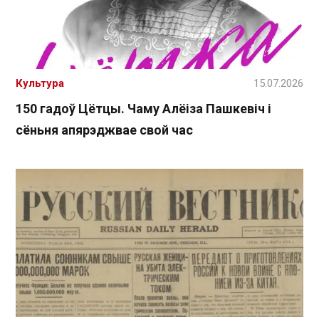
Культура
15.07.2026
150 гадоў Цётцы. Чаму Алёіза Пашкевіч і
сёньня апярэджвае свой час