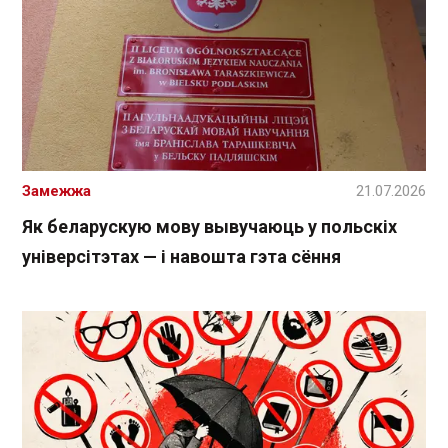
Замежжа
21.07.2026
Як беларускую мову вывучаюць у польскіх
універсітэтах — і навошта гэта сёння