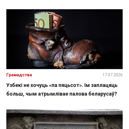
Грамадства
17.07.2026
Узбекі не хочуць «па пяцьсот». Ім заплацяць
больш, чым атрымлівае палова беларусаў?