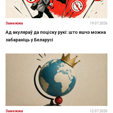
Замежжа
19.07.2026
Ад акуляраў да поціску рукі: што яшчэ можна
забараніць у Беларусі
Замежжа
12.07.2026