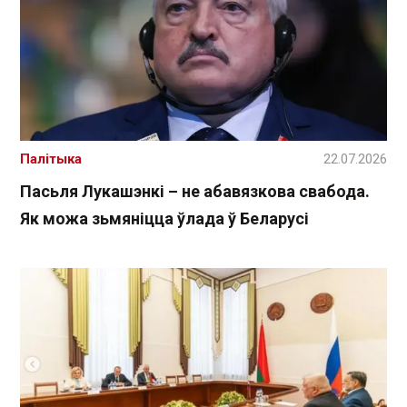
Палітыка
22.07.2026
Пасьля Лукашэнкі – не абавязкова свабода.
Як можа зьмяніцца ўлада ў Беларусі