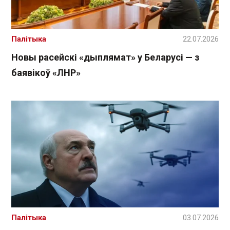
Палітыка
22.07.2026
Новы расейскі «дыплямат» у Беларусі — з
баявікоў «ЛНР»
Палітыка
03.07.2026