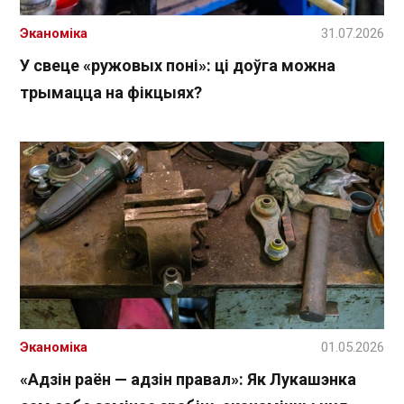
Эканоміка
31.07.2026
У свеце «ружовых поні»: ці доўга можна
трымацца на фікцыях?
Эканоміка
01.05.2026
«Адзін раён — адзін правал»: Як Лукашэнка