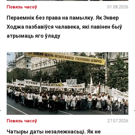
Повязь часоў
01.08.2026
Пераемнік без права на памылку. Як Энвер
Ходжа пазбавіўся чалавека, які павінен быў
атрымаць яго ўладу
Спасылка без VPN
Повязь часоў
27.07.2026
Чатыры даты незалежнасьці. Як не