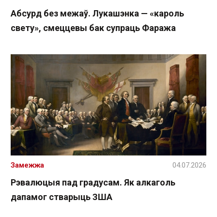
Абсурд без межаў. Лукашэнка — «кароль
свету», смеццевы бак супраць Фаража
Замежжа
04.07.2026
Рэвалюцыя пад градусам. Як алкаголь
дапамог стварыць ЗША