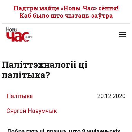
Падтрымайце «Новы Час» сёння!
Каб было што чытаць заўтра
Паліттэхналогіі ці
палітыка?
Палітыка
20.12.2020
Сяргей Навумчык
Добра гэта ці дрэнна, што ў жнівеньскіх