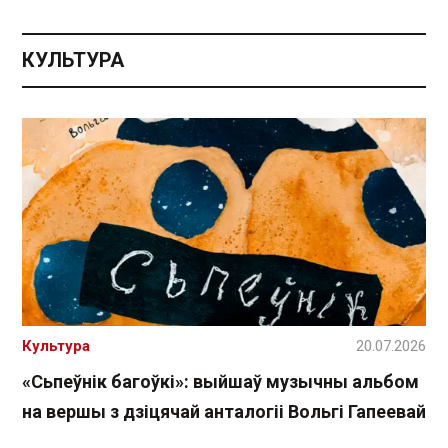
КУЛЬТУРА
Культура
20.07.2026
«Сьпеўнік багоўкі»: выйшаў музычны альбом
на вершы з дзіцячай анталогіі Вольгі Гапеевай