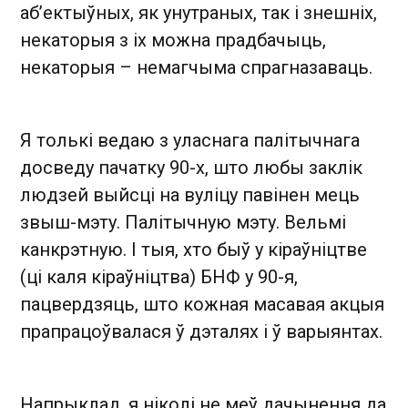
аб’ектыўных, як унутраных, так і знешніх,
некаторыя з іх можна прадбачыць,
некаторыя – немагчыма спрагназаваць.
Я толькі ведаю з уласнага палітычнага
досведу пачатку 90-х, што любы заклік
людзей выйсці на вуліцу павінен мець
звыш-мэту. Палітычную мэту. Вельмі
канкрэтную. І тыя, хто быў у кіраўніцтве
(ці каля кіраўніцтва) БНФ у 90-я,
пацвердзяць, што кожная масавая акцыя
прапрацоўвалася ў дэталях і ў варыянтах.
Напрыклад, я ніколі не меў дачынення да