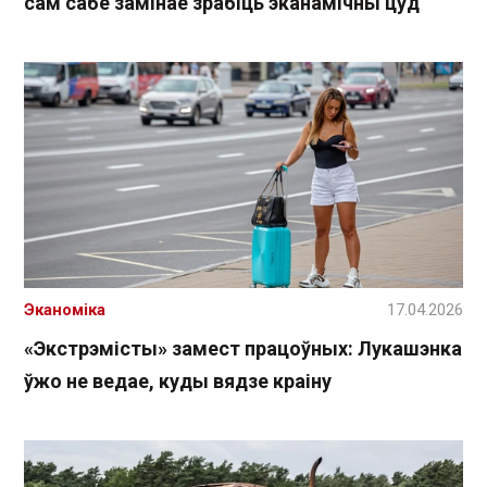
сам сабе замінае зрабіць эканамічны цуд
Эканоміка
17.04.2026
«Экстрэмісты» замест працоўных: Лукашэнка
ўжо не ведае, куды вядзе краіну