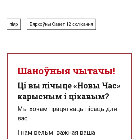
піяр
Вярхоўны Савет 12 склікання
Шаноўныя чытачы!
Ці вы лічыце «Новы Час»
карысным і цікавым?
Мы хочам працягваць пісаць для
вас.
І нам вельмі важная ваша