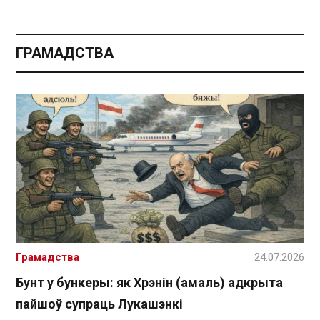
ГРАМАДСТВА
Грамадства
24.07.2026
Бунт у бункеры: як Хрэнін (амаль) адкрыта
пайшоў супраць Лукашэнкі