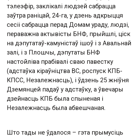
тэлеэфір, заклікалі людзей сабрацца
заўтра раніцай, 24-га, у дзень адкрыцця
сесіі сабрацца перад Домам ураду, людзі,
пераважна актывісты БНФ, прыйшлі, ціск
на дэпутатаў-камуністаў ішоў і з Авальнай
залі, і з Плошчы, дэпутаты БНФ
настойліва прабівалі сваю павестку
(адстаўка кіраўніцтва ВС, роспуск КПБ-
КПСС, Незалежнасць), і ўдзень 25 жніўня
Дземянцей падаў у адстаўку, а ўвечары
дзейнасць КПБ была спыненая і
Незалежнасць была абвешчаная.
Што тады не ўдалося – гэта прымусіць