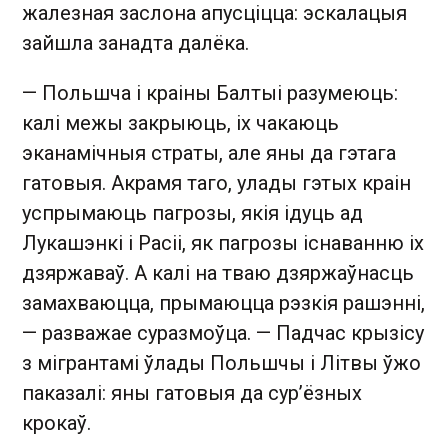
жалезная заслона апусціцца: эскалацыя
зайшла занадта далёка.
— Польшча і краіны Балтыі разумеюць:
калі межы закрыюць, іх чакаюць
эканамічныя страты, але яны да гэтага
гатовыя. Акрамя таго, улады гэтых краін
успрымаюць пагрозы, якія ідуць ад
Лукашэнкі і Расіі, як пагрозы існаванню іх
дзяржаваў. А калі на тваю дзяржаўнасць
замахваюцца, прымаюцца рэзкія рашэнні,
— разважае суразмоўца. — Падчас крызісу
з мігрантамі ўлады Польшчы і Літвы ўжо
паказалі: яны гатовыя да сур’ёзных
крокаў.