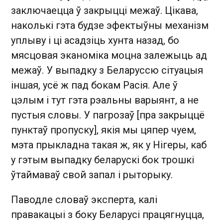
заключаецца ў закрыцці межаў. Цікава,
наколькі гэта будзе эфектыўны механізм
уплыву і ці асадзіць хунта назад, бо
мясцовая эканоміка моцна залежыць ад
межаў. У выпадку з Беларуссю сітуацыя
іншая, усё ж пад бокам Расія. Але ў
цэлым і тут гэта рэальны варыянт, а не
пустыя словы. У пагрозаў [пра закрыццё
пунктаў пропуску], якія мы цяпер чуем,
мэта прыкладна такая ж, як у Нігеры, каб
у гэтым выпадку беларускі бок трошкі
ўтаймаваў свой запал і рыторыку.
Паводле словаў эксперта, калі
правакацыі з боку Беларусі працягнуцца,