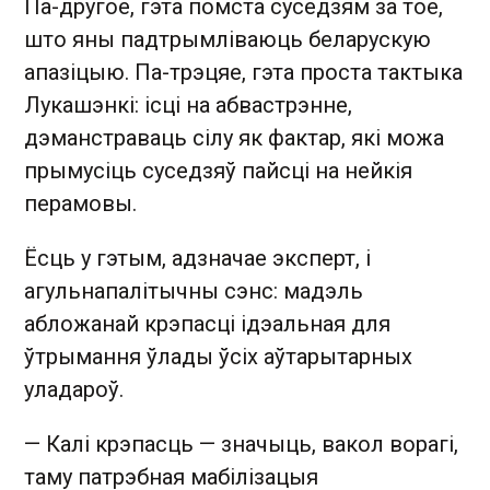
Па-другое, гэта помста суседзям за тое,
што яны падтрымліваюць беларускую
апазіцыю. Па-трэцяе, гэта проста тактыка
Лукашэнкі: ісці на абвастрэнне,
дэманстраваць сілу як фактар, які можа
прымусіць суседзяў пайсці на нейкія
перамовы.
Ёсць у гэтым, адзначае эксперт, і
агульнапалітычны сэнс: мадэль
абложанай крэпасці ідэальная для
ўтрымання ўлады ўсіх аўтарытарных
уладароў.
— Калі крэпасць — значыць, вакол ворагі,
таму патрэбная мабілізацыя