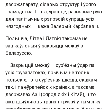
дзяржапарату, сілавых структур і ўсяго
грамадства. І гэта, урэшце, развязвае рукі
для палітычных рэпрэсій супраць усіх
нязгодных, — кажа Валерый Карбалевіч.
Польшча, Літва і Латвія таксама не
зацікаўленыя ў закрыцці межаў з
Беларуссю.
— Закрыццё межаў — сур’ёзны ўдар па
ўсіх грузапатоках, прычым не толькі
польскіх. Гэта сур’ёзная шкода, скажам
так, і па еўрапейскіх краінах, а таксама
дзяржавах Азіі (сярод якіх і Кітай), што
ажыццяўляюць транзіт грузаў у тым ліку
праз беларуска-польскую мяжу. У выніку