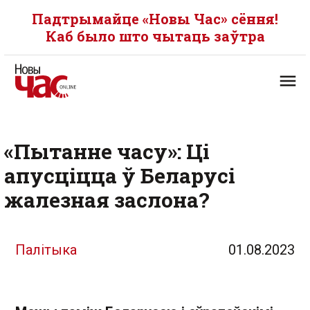
Падтрымайце «Новы Час» сёння!
Каб было што чытаць заўтра
«Пытанне часу»: Ці
апусціцца ў Беларусі
жалезная заслона?
Палітыка
01.08.2023