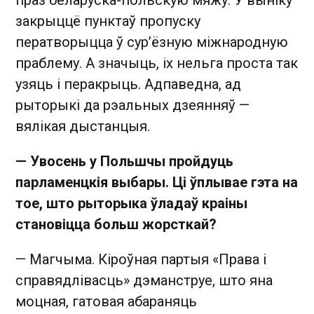
закрыццё пунктаў пропуску
ператворыцца ў сур’ёзную міжнародную
праблему. А значыць, іх нельга проста так
узяць і перакрыць. Адпаведна, ад
рыторыкі да рэальных дзеянняў —
вялікая дыстанцыя.
— Увосень у Польшчы пройдуць
парламенцкія выбары. Ці ўплывае гэта на
тое, што рыторыка ўладаў краіны
становіцца больш жорсткай?
— Магчыма. Кіроўная партыя «Права і
справядлівасць» дэманструе, што яна
моцная, гатовая абараняць