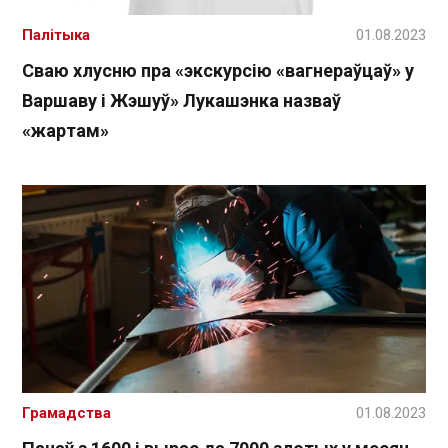
Палітыка
01.08.2023
Сваю хлусню пра «экскурсію «вагнераўцаў» у
Варшаву і Жэшуў» Лукашэнка назваў
«жартам»
Грамадства
01.08.2023