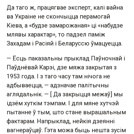
Да таго ж, працягвае эксперт, калі вайна
ва Украіне не скончыцца перамогай
Кіева, а «будзе замарожаная» ці «набудзе
млявы характар», то падзел паміж
Захадам і Расіяй і Беларуссю ўмацуецца.
— Ёсць паказальны прыклад Паўночнай і
Паўднёвай Карэі, дзе мяжа закрытая з
1953 года. І з таго часу там нічога не
адбываецца, — адзначае палітычны
аглядальнік. — [ Да закрыцця межаў] мы
ідзём хуткім тэмпам. І для мяне хутчэй
пытанне ў тым, што стане вырашальным
фактарам. Напрыклад, нейкія дзеянні
вагнераўцаў. Гэта можа быць нешта зусім