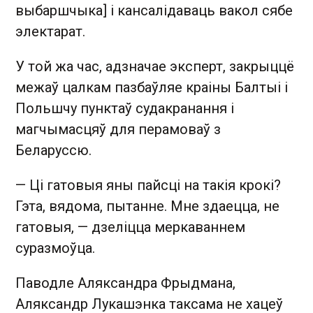
выбаршчыка] і кансалідаваць вакол сябе
электарат.
У той жа час, адзначае эксперт, закрыццё
межаў цалкам пазбаўляе краіны Балтыі і
Польшчу пунктаў судакранання і
магчымасцяў для перамоваў з
Беларуссю.
— Ці гатовыя яны пайсці на такія крокі?
Гэта, вядома, пытанне. Мне здаецца, не
гатовыя, — дзеліцца меркаваннем
суразмоўца.
Паводле Аляксандра Фрыдмана,
Аляксандр Лукашэнка таксама не хацеў