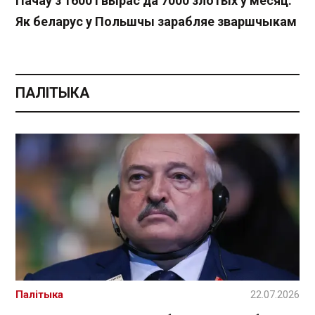
Пачаў з 1600 і вырас да 7000 злотых у месяц.
Як беларус у Польшчы зарабляе зваршчыкам
ПАЛІТЫКА
Палітыка
22.07.2026