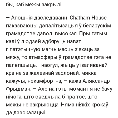
бы, каб межы закрылі.
— Апошнія даследаванні Chatham House
паказваюць: дэпалітызацыя ў беларускім
грамадстве даволі высокая. Пры гэтым
калі ў людзей адбяруць нават
гіпатэтычную магчымасць з’ехаць за
мяжу, то атмасферы ў грамадстве гэта не
палепшыць. І наогул, жыць у ізаляванай
краіне за жалезнай заслонай, мякка
кажучы, некамфортна, — кажа Аляксандр
Фрыдман. — Але на гэты момант я не бачу
нічога, што сведчыла б пра тое, што
межы не закрыюцца. Няма ніякіх крокаў
да дээскалацыі.