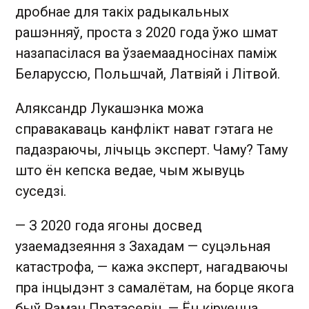
дробнае для такіх радыкальных
рашэнняў, проста з 2020 года ўжо шмат
назапасілася ва ўзаемаадносінах паміж
Беларуссю, Польшчай, Латвіяй і Літвой.
Аляксандр Лукашэнка можа
справакаваць канфлікт нават гэтага не
падазраючы, лічыць эксперт. Чаму? Таму
што ён кепска ведае, чым жывуць
суседзі.
— З 2020 года ягоны досвед
узаемадзеяння з Захадам — суцэльная
катастрофа, — кажа эксперт, нагадваючы
пра інцыдэнт з самалётам, на борце якога
быў Раман Пратасевіч. — Ён кіруецца