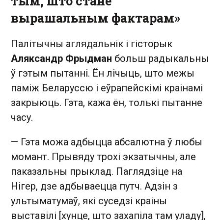
тым, што стане
вырашальным фактарам»
Палітычны аглядальнік і гісторык
Аляксандр Фрыдман
больш радыкальны
ў гэтым пытанні. Ён лічыць, што межы
паміж Беларуссю і еўрапейскімі краінамі
закрыюць. Гэта, кажа ён, толькі пытанне
часу.
— Гэта можа адбыцца абсалютна ў любы
момант. Прывяду трохі экзатычны, але
паказальны прыклад. Паглядзіце на
Нігер, дзе адбываецца путч. Адзін з
ультыматумаў, які суседзі краіны
выставілі [хунце, што захапіла там уладу],