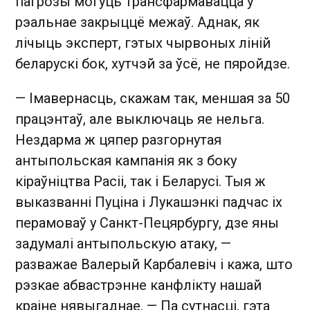
пагрозы могуць трансфармавацца ў
рэальнае закрыццё межаў. Аднак, як
лічыць эксперт, гэтых чырвоных ліній
беларускі бок, хутчэй за ўсё, не пяройдзе.
— Імавернасць, скажам так, меншая за 50
працэнтаў, але выключаць яе нельга.
Нездарма ж цяпер разгорнутая
антыпольская кампанія як з боку
кіраўніцтва Расіі, так і Беларусі. Тыя ж
выказванні Пуціна і Лукашэнкі падчас іх
перамоваў у Санкт-Пецярбургу, дзе яны
задумалі антыпольскую атаку, —
разважае Валерый Карбалевіч і кажа, што
рэзкае абвастрэнне канфлікту нашай
краіне нявыгаднае. — Па сутнасці, гэта