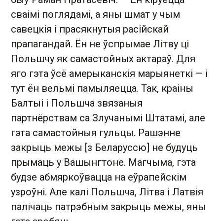
сваімі поглядамі, а яны шмат у чым
савецкія і прасякнутыя расійскай
прапагандай. Ён не ўспрымае Літву ці
Польшчу як самастойных актараў. Для
яго гэта ўсё амерыканскія марыянеткі — і
тут ён вельмі памыляецца. Так, краіны
Балтыі і Польшча звязаныя
партнёрствам са Злучанымі Штатамі, але
гэта самастойныя гульцы. Рашэнне
закрыць межы [з Беларуссю] не будуць
прымаць у Вашынгтоне. Магчыма, гэта
будзе абмяркоўвацца на еўрапейскім
узроўні. Але калі Польшча, Літва і Латвія
палічаць патрэбным закрыць межы, яны