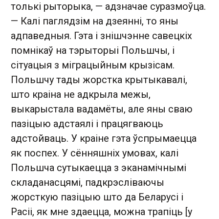
толькі рыторыка, — адзначае суразмоўца.
— Калі паглядзім на дзеянні, то яны
адпаведныя. Гэта і знішчэнне савецкіх
помнікаў на тэрыторыі Польшчы, і
сітуацыя з міграцыйным крызісам.
Польшчу тады жорстка крытыкавалі,
што краіна не адкрыла межы,
выкарыстала вадамёты, але яны сваю
пазіцыю адстаялі і працягваюць
адстойваць. У краіне гэта ўспрымаецца
як поспех. У сённяшніх умовах, калі
Польшча сутыкаецца з эканамічнымі
складанасцямі, падкрэсліваючы
жорсткую пазіцыю што да Беларусі і
Расіі, як мне здаецца, можна трапіць [у