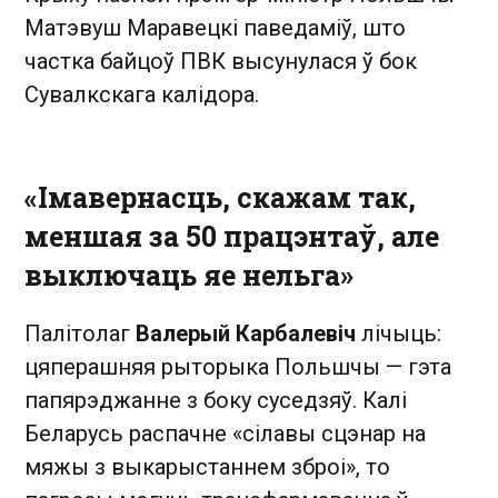
Матэвуш Маравецкі паведаміў, што
частка байцоў ПВК высунулася ў бок
Сувалкскага калідора.
«Імавернасць, скажам так,
меншая за 50 працэнтаў, але
выключаць яе нельга»
Палітолаг
Валерый Карбалевіч
лічыць:
цяперашняя рыторыка Польшчы — гэта
папярэджанне з боку суседзяў. Калі
Беларусь распачне «сілавы сцэнар на
мяжы з выкарыстаннем зброі», то