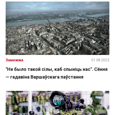
Замежжа
01.08.2023
"Не было такой сілы, каб спыніць нас". Сёння
— гадавіна Варшаўскага паўстання