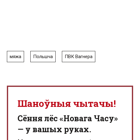
мяжа
Польшча
ПВК Вагнера
Шаноўныя чытачы!
Сёння лёс «Новага Часу»
— у вашых руках.