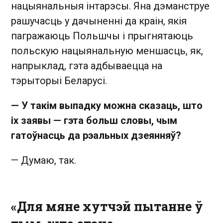
нацыянальныя інтарэсы. Яна дэманструе
рашучасць у дачыненні да краін, якія
пагражаюць Польшчы і прыгнятаюць
польскую нацыянальную меншасць, як,
напрыклад, гэта адбываецца на
тэрыторыі Беларусі.
— У такім выпадку можна сказаць, што
іх заявы — гэта больш словы, чым
гатоўнасць да рэальных дзеянняў?
— Думаю, так.
«Для мяне хутчэй пытанне ў