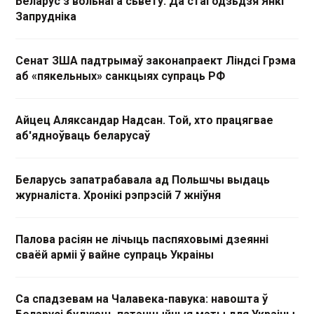
Беларус з вольнага сьвету. Да стагодзьдзя Янкі
Запрудніка
Сенат ЗША падтрымаў законапраект Ліндсі Грэма
аб «пякельных» санкцыях супраць РФ
Айцец Аляксандар Надсан. Той, хто працягвае
аб'ядноўваць беларусаў
Беларусь запатрабавала ад Польшчы выдаць
журналіста. Хронікі рэпрэсій 7 жніўня
Палова расіян не лічыць паспяховымі дзеянні
сваёй арміі ў вайне супраць Украіны
Са спадзевам на Чалавека-павука: навошта ў