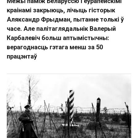
Межы паміж Беларуссю і еўрапейскімі
краінамі закрыюць, лічыць гісторык
Аляксандр Фрыдман, пытанне толькі ў
часе. Але палітаглядальнік Валерый
Карбалевіч больш аптымістычны:
верагоднасць гэтага менш за 50
працэнтаў