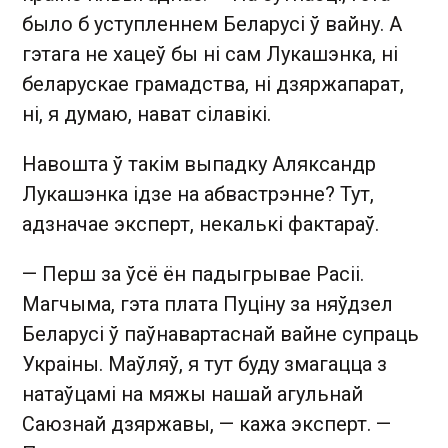
было б уступленнем Беларусі ў вайну. А
гэтага не хацеў бы ні сам Лукашэнка, ні
беларускае грамадства, ні дзяржапарат,
ні, я думаю, нават сілавікі.
Навошта ў такім выпадку Аляксандр
Лукашэнка ідзе на абвастрэнне? Тут,
адзначае эксперт, некалькі фактараў.
— Перш за ўсё ён падыгрывае Расіі.
Магчыма, гэта плата Пуціну за няўдзел
Беларусі ў паўнавартаснай вайне супраць
Украіны. Маўляў, я тут буду змагацца з
натаўцамі на мяжы нашай агульнай
Саюзнай дзяржавы, — кажа эксперт. —