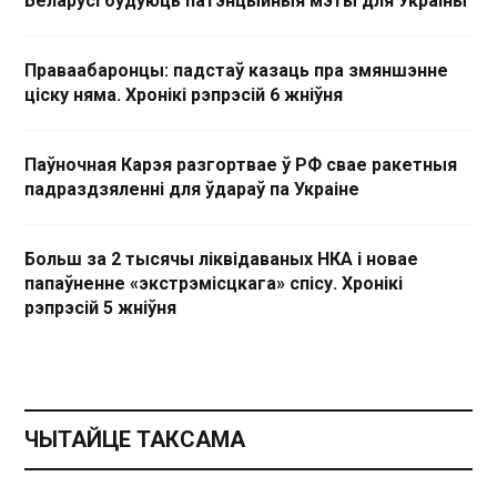
Беларусі будуюць патэнцыйныя мэты для Украіны
Праваабаронцы: падстаў казаць пра змяншэнне
ціску няма. Хронікі рэпрэсій 6 жніўня
Паўночная Карэя разгортвае ў РФ свае ракетныя
падраздзяленні для ўдараў па Украіне
Больш за 2 тысячы ліквідаваных НКА і новае
папаўненне «экстрэмісцкага» спісу. Хронікі
рэпрэсій 5 жніўня
ЧЫТАЙЦЕ ТАКСАМА