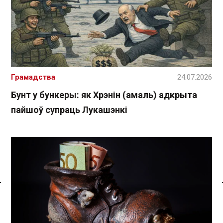
Грамадства
24.07.2026
Бунт у бункеры: як Хрэнін (амаль) адкрыта
пайшоў супраць Лукашэнкі
Спасылка без VPN