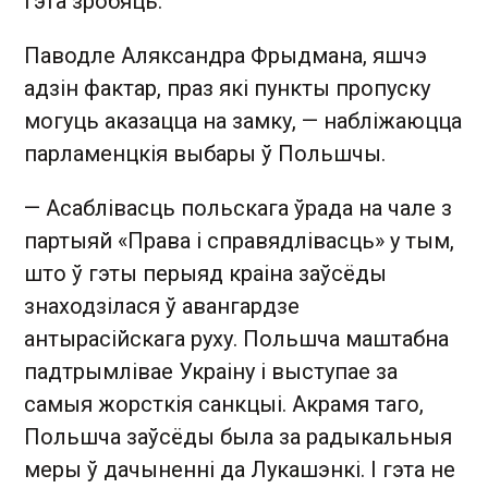
гэта зробяць.
Паводле Аляксандра Фрыдмана, яшчэ
адзін фактар, праз які пункты пропуску
могуць аказацца на замку, — набліжаюцца
парламенцкія выбары ў Польшчы.
— Асаблівасць польскага ўрада на чале з
партыяй «Права і справядлівасць» у тым,
што ў гэты перыяд краіна заўсёды
знаходзілася ў авангардзе
антырасійскага руху. Польшча маштабна
падтрымлівае Украіну і выступае за
самыя жорсткія санкцыі. Акрамя таго,
Польшча заўсёды была за радыкальныя
меры ў дачыненні да Лукашэнкі. І гэта не