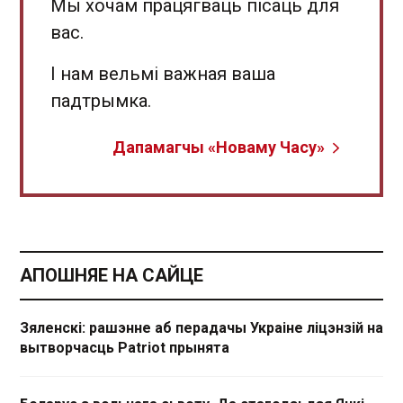
Мы хочам працягваць пісаць для
вас.
І нам вельмі важная ваша
падтрымка.
Дапамагчы «Новаму Часу»
АПОШНЯЕ НА САЙЦЕ
Зяленскі: рашэнне аб перадачы Украіне ліцэнзій на
вытворчасць Patriot прынята