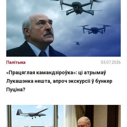
Палітыка
03.07.2026
«Працяглая камандзіроўка»: ці атрымаў
Лукашэнка нешта, апроч экскурсіі ў бункер
Пуціна?