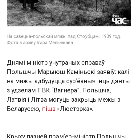
На савецка-польскай мяжы пад Стоўбцамі, 1939 год.
Фота з архіву Ігара Мельнікава
Днямі міністр унутраных справаў
Польшчы Марыюш Каміньскі заявіў: калі
на мяжы адбудуцца сур’ёзныя інцыдэнты
з удзелам ПВК “Вагнера”, Польшча,
Латвія і Літва могуць закрыць межы з
Беларуссю,
піша
«Люстэрка».
Крыху пазней прэм’ер-міністр Польшчы