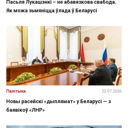
Пасьля Лукашэнкі – не абавязкова свабода.
Як можа зьмяніцца ўлада ў Беларусі
Палітыка
22.07.2026
Новы расейскі «дыплямат» у Беларусі — з
баявікоў «ЛНР»