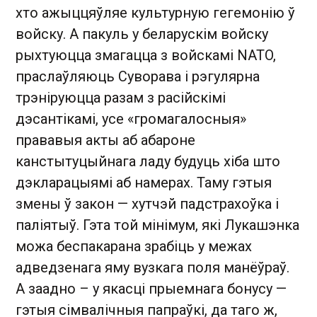
хто ажыццяўляе культурную гегемонію ў
войску. А пакуль у беларускім войску
рыхтуюцца змагацца з войскамі NATO,
праслаўляюць Суворава і рэгулярна
трэніруюцца разам з расійскімі
дэсантікамі, усе «громагалосныя»
прававыя акты аб абароне
канстытуцыйнага ладу будуць хіба што
дэкларацыямі аб намерах. Таму гэтыя
змены ў закон — хутчэй падстрахоўка і
паліятыў. Гэта той мінімум, які Лукашэнка
можа беспакарана зрабіць у межах
адведзенага яму вузкага поля манёўраў.
А заадно – у якасці прыемнага бонусу —
гэтыя сімвалічныя папраўкі, да таго ж,