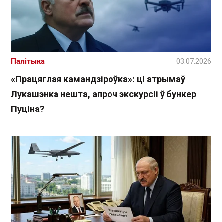
Палітыка
03.07.2026
«Працяглая камандзіроўка»: ці атрымаў
Лукашэнка нешта, апроч экскурсіі ў бункер
Пуціна?