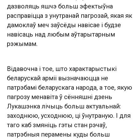
дазволяць яшчэ больш эфектыўна
расправіцца з унутранай пагрозай, якая як
дамоклаў меч заўсёды навісае і будзе
навісаць над любым аўтарытарным
рэжымам.
Відавочна і тое, што характарыстыкі
беларускай арміі вызначаюцца не
патрэбамі беларускага народа, а тое, якую
пагрозу менавіта ў сённяшні дзень
Лукашэнка лічыць больш актуальнай:
заходнюю, усходнюю, ці ўнутраную. І для
таго каб змяніць гэты стан рэчаў,
патрэбныя перамены куды больш