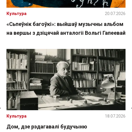
Культура
20.07.2026
«Сьпеўнік багоўкі»: выйшаў музычны альбом
на вершы з дзіцячай анталогіі Вольгі Гапеевай
Спасылка без VPN
Культура
18.07.2026
Дом, дзе рэдагавалі будучыню