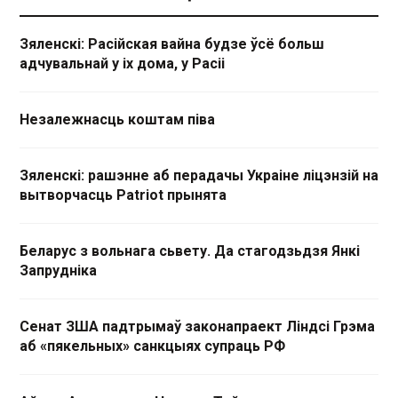
Зяленскі: Расійская вайна будзе ўсё больш
адчувальнай у іх дома, у Расіі
Незалежнасць коштам піва
Зяленскі: рашэнне аб перадачы Украіне ліцэнзій на
вытворчасць Patriot прынята
Беларус з вольнага сьвету. Да стагодзьдзя Янкі
Запрудніка
Сенат ЗША падтрымаў законапраект Ліндсі Грэма
аб «пякельных» санкцыях супраць РФ