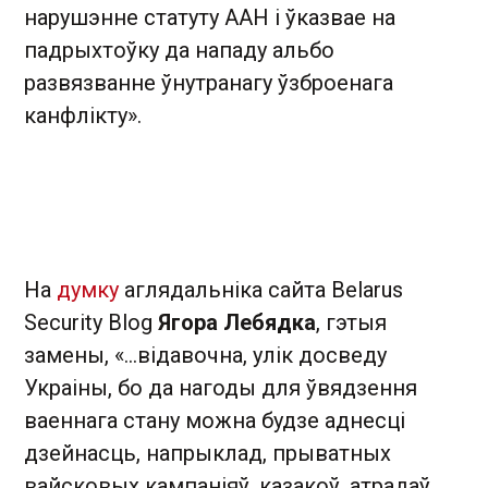
нарушэнне статуту ААН і ўказвае на
падрыхтоўку да нападу альбо
развязванне ўнутранагу ўзброенага
канфлікту».
На
думку
аглядальніка сайта Belarus
Security Blog
Ягора Лебядка
, гэтыя
замены, «...відавочна, улік досведу
Украіны, бо да нагоды для ўвядзення
ваеннага стану можна будзе аднесці
дзейнасць, напрыклад, прыватных
вайсковых кампаніяў, казакоў, атрадаў