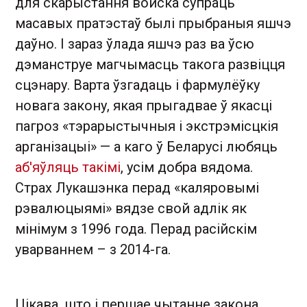
для скарыстання войска супраць
масавых пратэстаў былі прыбраныя яшчэ
даўно. І зараз ўлада яшчэ раз ва ўсю
дэманструе магчымасць такога развіцця
сцэнару. Варта ўзгадаць і фармулёўку
новага закону, якая прыгадвае ў якасці
пагроз «тэрарыстычныя і экстрэмісцкія
арганізацыі» — а каго ў Беларусі любяць
аб'яўляць такімі
, усім добра вядома.
Страх Лукашэнка перад «каляровымі
рэвалюцыямі» вядзе свой адлік як
мінімум з 1996 года. Перад расійскім
уварваннем – з 2014-га.
Цікава, што і першае чытанне закона