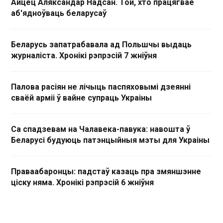
Айцец Аляксандар Надсан. Той, хто працягвае
аб'ядноўваць беларусаў
Беларусь запатрабавала ад Польшчы выдаць
журналіста. Хронікі рэпрэсій 7 жніўня
Палова расіян не лічыць паспяховымі дзеянні
сваёй арміі ў вайне супраць Украіны
Са спадзевам на Чалавека-павука: навошта ў
Беларусі будуюць патэнцыйныя мэты для Украіны
Праваабаронцы: падстаў казаць пра змяншэнне
ціску няма. Хронікі рэпрэсій 6 жніўня