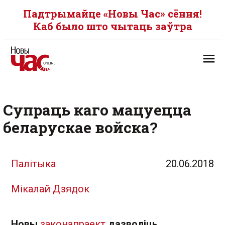
Падтрымайце «Новы Час» сёння!
Каб было што чытаць заўтра
Супраць каго мацуецца
беларускае войска?
Палітыка
20.06.2018
Мікалай Дзядок
Новы
законапраект
дазволіць