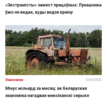
«Экстрэмісты» замест працоўных: Лукашэнка
ўжо не ведае, куды вядзе краіну
Эканоміка
10.04.2026
Мінус мільярд за месяц: як беларуская
эканоміка нагадвае мексіканскі серыял