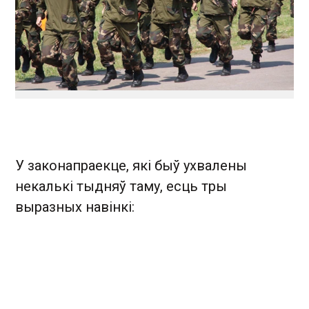
У законапраекце, які быў ухвалены
некалькі тыдняў таму, есць тры
выразных навінкі: