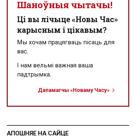
Шаноўныя чытачы!
Ці вы лічыце «Новы Час»
карысным і цікавым?
Мы хочам працягваць пісаць для
вас.
І нам вельмі важная ваша
падтрымка.
Дапамагчы «Новаму Часу»
АПОШНЯЕ НА САЙЦЕ