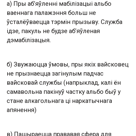
а) Пры аб’яўленні мабілізацыі альбо
ваеннага палажэння больш не
ўсталёўваецца тэрмін прызыву. Служба
ідзе, пакуль не будзе аб’яўленая
дэмабілізацыя.
б) Звужаюцца ўмовы, пры якіх вайсковец
не прызнаецца загінулым падчас
вайсковай службы (напрыклад, калі ён
самавольна пакінуў частку альбо быў у
стане алкагольнага ці наркатычнага
апянення)
в) Пашыраецца прававая сфера для