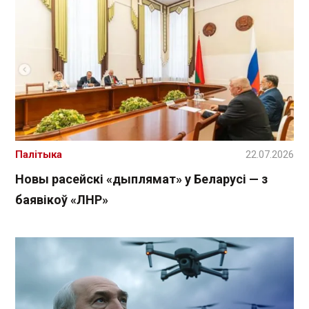
Палітыка
22.07.2026
Новы расейскі «дыплямат» у Беларусі — з
баявікоў «ЛНР»