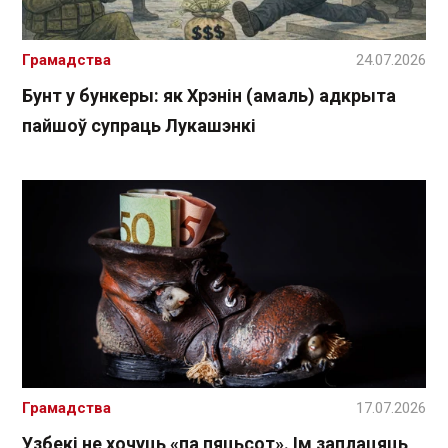
Грамадства
24.07.2026
Бунт у бункеры: як Хрэнін (амаль) адкрыта
пайшоў супраць Лукашэнкі
Грамадства
17.07.2026
Узбекі не хочуць «па пяцьсот». Ім заплацяць