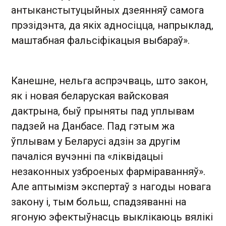
антыканстытуцыйных дзеянняў самога
прэзідэнта, да якіх адносіцца, напрыклад,
маштабная фальсіфікацыя выбараў».
Канешне, нельга аспрэчваць, што закон,
як і новая беларуская вайсковая
дактрына, быў прыняты пад уплывам
падзей на Данбасе. Пад гэтым жа
ўплывам у Беларусі адзін за другім
пачаліся вучэнні па «ліквідацыі
незаконных узброеных фарміраванняў».
Але аптымізм экспертаў з нагоды новага
закону і, тым больш, спадзяванні на
ягоную эфектыўнасць выклікаюць вялікі