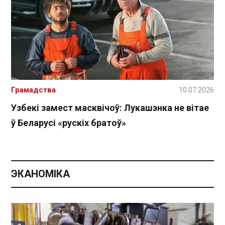
Грамадства
10.07.2026
Узбекі замест масквічоў: Лукашэнка не вітае
ў Беларусі «рускіх братоў»
ЭКАНОМІКА