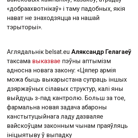
«добраахвотнікаў» і таму падобных, якія
нават не знаходзяцца на нашай
тэрыторыі».
Аглядальнік belsat.eu
Аляксандр Гелагаеў
таксама
выказвае
пэўны аптымізм
адносна новага закону: «Цяпер армія
можа быць выкарыстана супраць іншых
дзяржаўных сілавых структур, калі яны
выйдуць з-пад кантролю. Больш за тое,
фармальна новая задача абароны
канстытуцыйнага ладу дазваляе
вайскоўцам законным чынам праяўляць
ініцыятыву ў выпадку