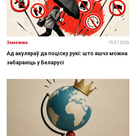
Замежжа
19.07.2026
Ад акуляраў да поціску рукі: што яшчэ можна
забараніць у Беларусі