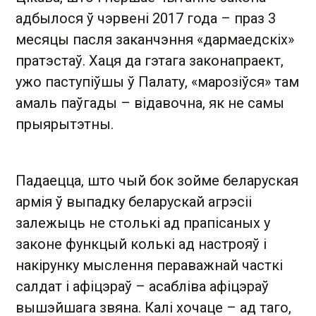
адбылося ў чэрвені 2017 года – праз 3
месяцы пасля заканчэння «дармаедскіх»
пратэстаў. Хаця да гэтага законапраект,
ужо паступіўшы ў Палату, «марозіўся» там
амаль паўгады – відавочна, як не самы
прыярытэтны.
Падаецца, што чый бок зойме беларуская
армія ў выпадку беларускай агрэсіі
залежыць не столькі ад прапісаных у
законе функцый колькі ад настрояў і
накірунку мыслення пераважнай часткі
салдат і афіцэраў – асабліва афіцэраў
вышэйшага звяна. Калі хочаце – ад таго,