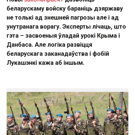
беларускаму войску бараніць дзяржаву
не толькі ад знешней пагрозы але і ад
унутранага ворагу. Эксперты лічаць, што
гэта – засвоеныя ўладай урокі Крыма і
Данбаса. Але логіка развіцця
беларускага заканадаўства і фобій
Лукашэнкі кажа аб іншым.