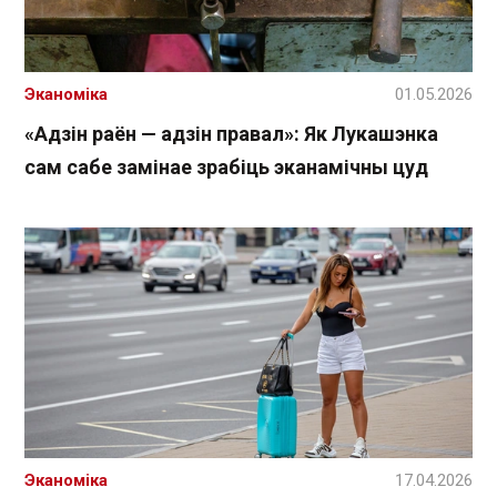
Эканоміка
01.05.2026
«Адзін раён — адзін правал»: Як Лукашэнка
сам сабе замінае зрабіць эканамічны цуд
Эканоміка
17.04.2026