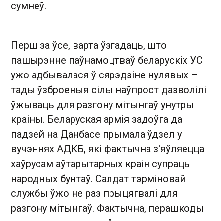
сумнеў.
Перш за ўсе, варта ўзгадаць, што
пашырэнне паўнамоцтваў беларускіх УС
ужо адбывалася ў сярэдзіне нулявых –
тады ўзброеныя сілы наўпрост дазволілі
ўжываць для разгону мітынгаў унутры
краіны. Беларуская армія задоўга да
падзей на Данбасе прымала ўдзел у
вучэннях АДКБ, які фактычна з'яўляецца
хаўрусам аўтарытарных краін супраць
народных бунтаў. Салдат тэрміновай
службы ўжо не раз прыцягвалі для
разгону мітынгаў. Фактычна, перашкоды