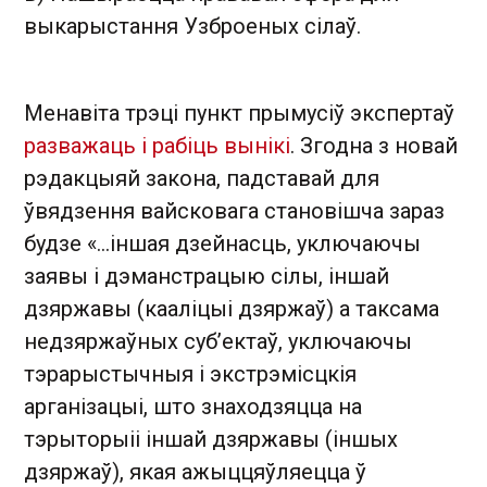
выкарыстання Узброеных сілаў.
Менавіта трэці пункт прымусіў экспертаў
разважаць і рабіць вынікі
. Згодна з новай
рэдакцыяй закона, падставай для
ўвядзення вайсковага становішча зараз
будзе «...іншая дзейнасць, уключаючы
заявы і дэманстрацыю сілы, іншай
дзяржавы (кааліцыі дзяржаў) а таксама
недзяржаўных суб’ектаў, уключаючы
тэрарыстычныя і экстрэмісцкія
арганізацыі, што знаходзяцца на
тэрыторыіі іншай дзяржавы (іншых
дзяржаў), якая ажыццяўляецца ў