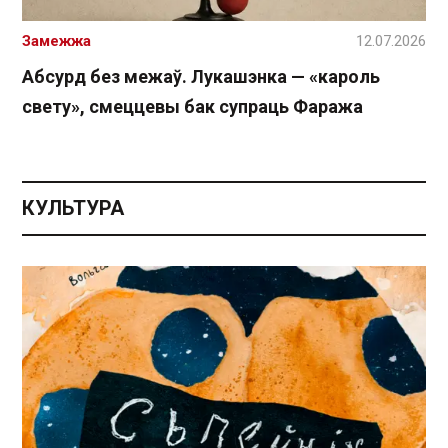
Замежжа
12.07.2026
Абсурд без межаў. Лукашэнка — «кароль
свету», смеццевы бак супраць Фаража
КУЛЬТУРА