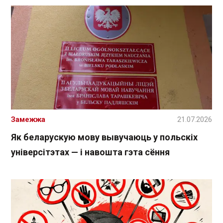
Замежжа
21.07.2026
Як беларускую мову вывучаюць у польскіх
універсітэтах — і навошта гэта сёння