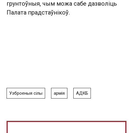
грунтоўныя, чым можа сабе дазволіць
Палата прадстаўнікоў.
Узброеныя сілы
армія
АДКБ