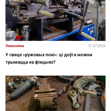
Эканоміка
31.07.2026
У свеце «ружовых поні»: ці доўга можна
трымацца на фікцыях?