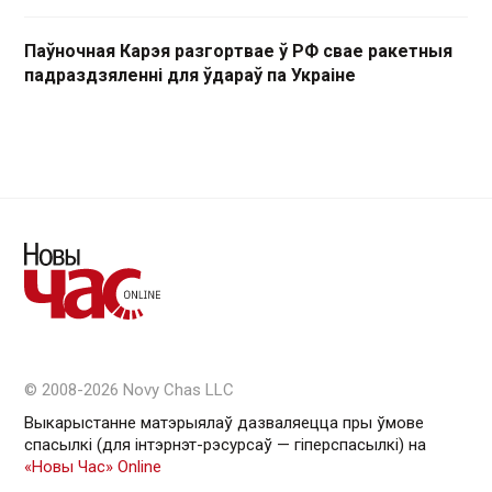
Паўночная Карэя разгортвае ў РФ свае ракетныя
падраздзяленні для ўдараў па Украіне
© 2008-2026 Novy Chas LLC
Выкарыстанне матэрыялаў дазваляецца пры ўмове
спасылкі (для інтэрнэт-рэсурсаў — гiперспасылкi) на
«Новы Час» Online