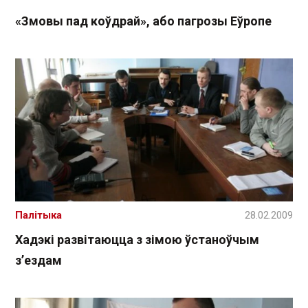
«Змовы пад коўдрай», або пагрозы Еўропе
Палітыка
28.02.2009
Хадэкі развітаюцца з зімою ўстаноўчым
з’ездам