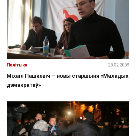
Палітыка
28.02.2009
Міхаіл Пашкевіч — новы старшыня «Маладых
дэмакратаў»