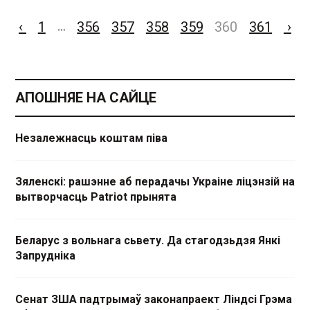
‹
1
356
357
358
359
360
361
›
…
АПОШНЯЕ НА САЙЦЕ
Незалежнасць коштам піва
Зяленскі: рашэнне аб перадачы Украіне ліцэнзій на
вытворчасць Patriot прынята
Беларус з вольнага сьвету. Да стагодзьдзя Янкі
Запрудніка
Сенат ЗША падтрымаў законапраект Ліндсі Грэма