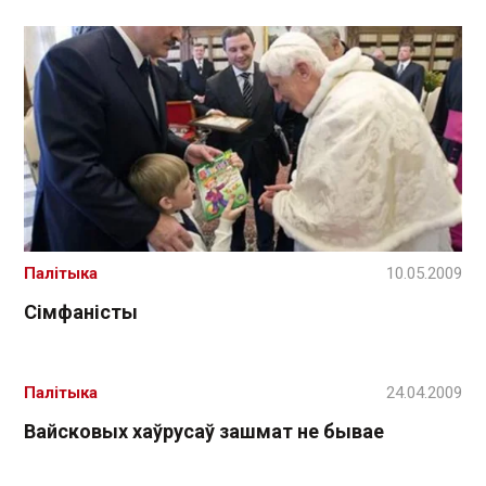
Палітыка
10.05.2009
Сімфаністы
Палітыка
24.04.2009
Вайсковых хаўрусаў зашмат не бывае