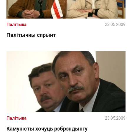
Палітыка
23.05.2009
Палітычны спрынт
Палітыка
23.05.2009
Камуністы хочуць рэбрэндынгу