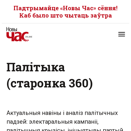
Падтрымайце «Новы Час» сёння!
Каб было што чытаць заўтра
Палітыка
(старонка 360)
Актуальныя навіны і аналіз палітычных
падзей: электаральныя кампаніі,
палітычныя крызісы, ініцыятывы партый