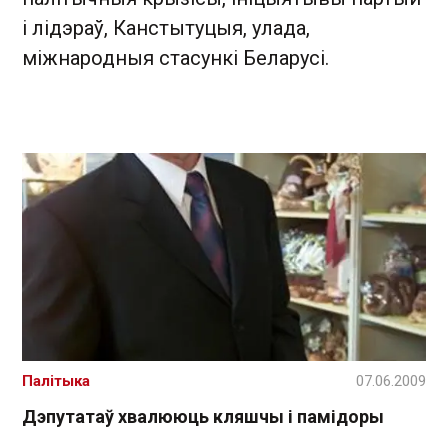
і лідэраў, Канстытуцыя, улада,
міжнародныя стасункі Беларусі.
Палітыка
07.06.2009
Дэпутатаў хвалююць кляшчы і памідоры