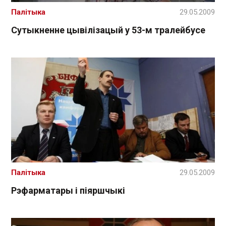
Палітыка
29.05.2009
Сутыкненне цывілізацый у 53-м тралейбусе
Палітыка
29.05.2009
Рэфарматары і піяршчыкі