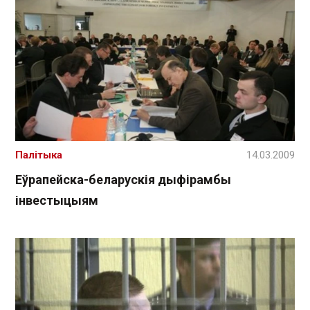
Палітыка
14.03.2009
Еўрапейска-беларускія дыфірамбы
інвестыцыям