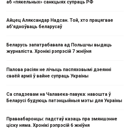
аб «пякельных» санкцыях супраць РФ
Айцец Аляксандар Надсан. Той, хто працягвае
аб'ядноўваць беларусаў
Беларусь запатрабавала ад Польшчы выдаць
журналіста. Хронікі рэпрэсій 7 жніўня
Палова расіян не лічыць паспяховымі дзеянні
сваёй арміі ў вайне супраць Украіны
Са спадзевам на Чалавека-павука: навошта ў
Беларусі будуюць патэнцыйныя мэты для Украіны
Праваабаронцы: падстаў казаць пра змяншэнне
ціску няма. Хронікі рэпрэсій 6 жніўня