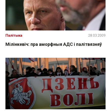
Палітыка
28.03.2009
Мілінкевіч: пра аморфныя АДС і палітвязняў